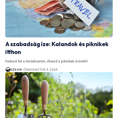
A szabadság íze: Kalandok és piknikek
itthon
Fedezd fel a természetet, élvezd a piknikek örömét!
SZILVIA
AUGUSZTUS 3, 2025