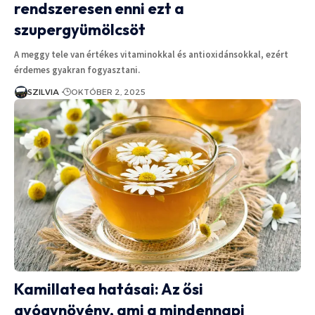
rendszeresen enni ezt a
szupergyümölcsöt
A meggy tele van értékes vitaminokkal és antioxidánsokkal, ezért
érdemes gyakran fogyasztani.
SZILVIA
OKTÓBER 2, 2025
Kamillatea hatásai: Az ősi
gyógynövény, ami a mindennapi