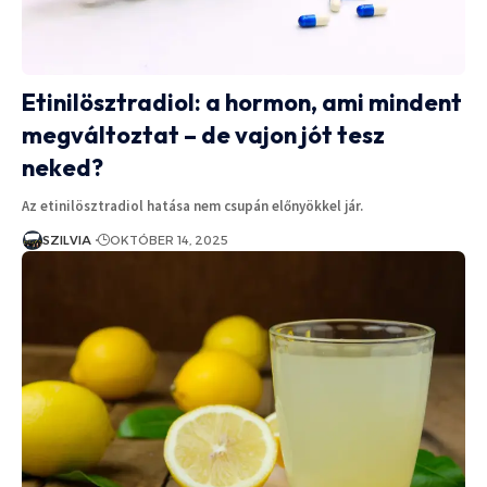
Etinilösztradiol: a hormon, ami mindent
megváltoztat – de vajon jót tesz
neked?
Az etinilösztradiol hatása nem csupán előnyökkel jár.
SZILVIA
OKTÓBER 14, 2025