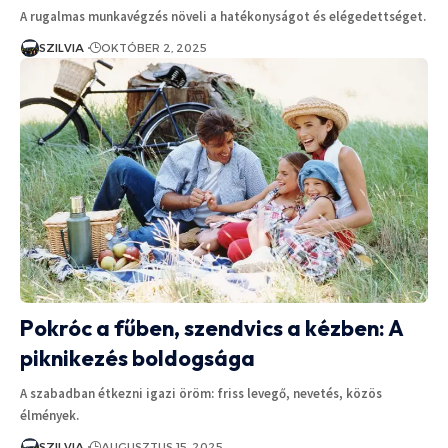
A rugalmas munkavégzés növeli a hatékonyságot és elégedettséget.
SZILVIA
OKTÓBER 2, 2025
Pokróc a fűben, szendvics a kézben: A
piknikezés boldogsága
A szabadban étkezni igazi öröm: friss levegő, nevetés, közös
élmények.
SZILVIA
AUGUSZTUS 15, 2025