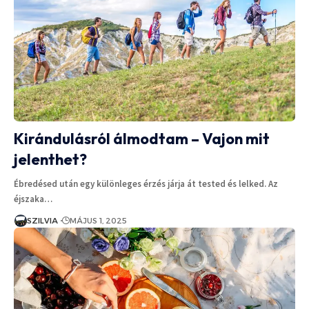
Kirándulásról álmodtam – Vajon mit
jelenthet?
Ébredésed után egy különleges érzés járja át tested és lelked. Az
éjszaka…
SZILVIA
MÁJUS 1, 2025