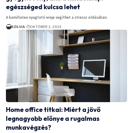
egészséged kulcsa lehet
A kamillatea nyugtató ereje segíthet a stressz oldásában.
SZILVIA
OKTÓBER 2, 2025
Home office titkai: Miért a jövő
legnagyobb előnye a rugalmas
munkavégzés?