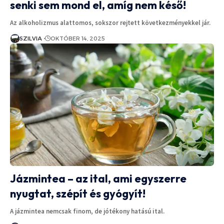
senki sem mond el, amíg nem késő!
Az alkoholizmus alattomos, sokszor rejtett következményekkel jár.
SZILVIA
OKTÓBER 14, 2025
Jázmintea – az ital, ami egyszerre
nyugtat, szépít és gyógyít!
A jázmintea nemcsak finom, de jótékony hatású ital.