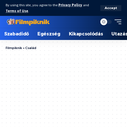
By using this site, you agree to the
Privacy Policy
and
Accept
Terms of Use
.
Szabadidő
Egészség
Kikapcsolódás
Utazá
Filmpiknik
»
Család