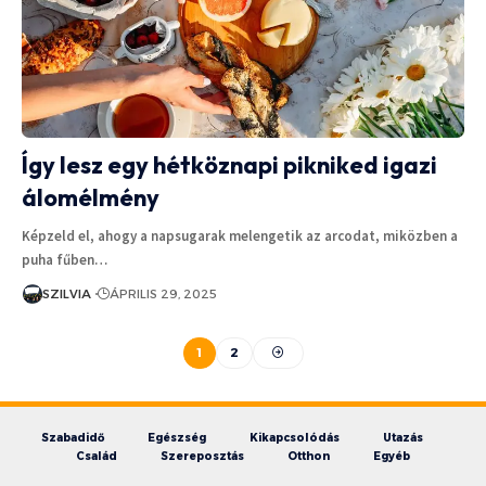
Így lesz egy hétköznapi pikniked igazi
álomélmény
Képzeld el, ahogy a napsugarak melengetik az arcodat, miközben a
puha fűben…
SZILVIA
ÁPRILIS 29, 2025
1
2
Szabadidő
Egészség
Kikapcsolódás
Utazás
Család
Szereposztás
Otthon
Egyéb