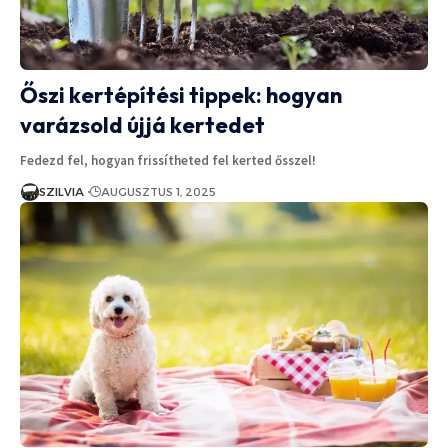
Őszi kertépítési tippek: hogyan
varázsold újjá kertedet
Fedezd fel, hogyan frissítheted fel kerted ősszel!
SZILVIA
AUGUSZTUS 1, 2025