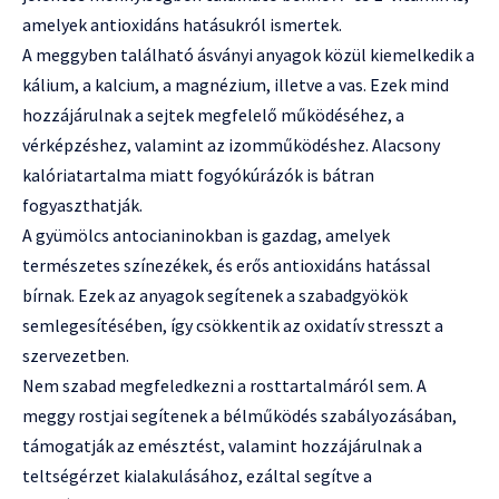
amelyek antioxidáns hatásukról ismertek.
A meggyben található ásványi anyagok közül kiemelkedik a
kálium, a kalcium, a magnézium, illetve a vas. Ezek mind
hozzájárulnak a sejtek megfelelő működéséhez, a
vérképzéshez, valamint az izomműködéshez. Alacsony
kalóriatartalma miatt fogyókúrázók is bátran
fogyaszthatják.
A gyümölcs antocianinokban is gazdag, amelyek
természetes színezékek, és erős antioxidáns hatással
bírnak. Ezek az anyagok segítenek a szabadgyökök
semlegesítésében, így csökkentik az oxidatív stresszt a
szervezetben.
Nem szabad megfeledkezni a rosttartalmáról sem. A
meggy rostjai segítenek a bélműködés szabályozásában,
támogatják az emésztést, valamint hozzájárulnak a
teltségérzet kialakulásához, ezáltal segítve a