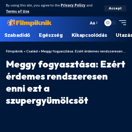
By using this site, you agree to the
Privacy Policy
and
Accept
Terms of Use
.
Aa
Szabadidő
Egészség
Kikapcsolódás
Utazá
Filmpiknik
»
Család
»
Meggy fogyasztása: Ezért érdemes rendszeresen enni ezt a szupergyümölcsöt
Meggy fogyasztása: Ezért
érdemes rendszeresen
enni ezt a
szupergyümölcsöt