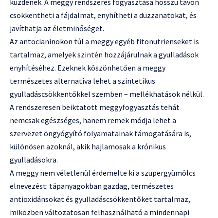
küzdenek. A meggy rendszeres fogyasztása hosszú távon
csökkentheti a fájdalmat, enyhítheti a duzzanatokat, és
javíthatja az életminőséget.
Az antocianinokon túl a meggy egyéb fitonutrienseket is
tartalmaz, amelyek szintén hozzájárulnak a gyulladások
enyhítéséhez. Ezeknek köszönhetően a meggy
természetes alternatíva lehet a szintetikus
gyulladáscsökkentőkkel szemben – mellékhatások nélkül.
A rendszeresen beiktatott meggyfogyasztás tehát
nemcsak egészséges, hanem remek módja lehet a
szervezet öngyógyító folyamatainak támogatására is,
különösen azoknál, akik hajlamosak a krónikus
gyulladásokra.
A meggy nem véletlenül érdemelte ki a szupergyümölcs
elnevezést: tápanyagokban gazdag, természetes
antioxidánsokat és gyulladáscsökkentőket tartalmaz,
miközben változatosan felhasználható a mindennapi