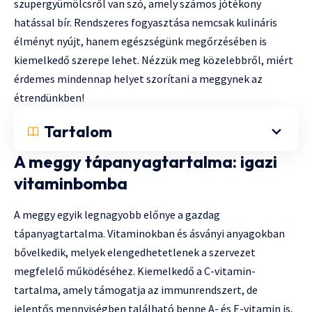
szupergyümölcsről van szó, amely számos jótékony
hatással bír. Rendszeres fogyasztása nemcsak kulináris
élményt nyújt, hanem egészségünk megőrzésében is
kiemelkedő szerepe lehet. Nézzük meg közelebbről, miért
érdemes mindennap helyet szorítani a meggynek az
étrendünkben!
Tartalom
A meggy tápanyagtartalma: igazi
vitaminbomba
A meggy egyik legnagyobb előnye a gazdag
tápanyagtartalma. Vitaminokban és ásványi anyagokban
bővelkedik, melyek elengedhetetlenek a szervezet
megfelelő működéséhez. Kiemelkedő a C-vitamin-
tartalma, amely támogatja az immunrendszert, de
jelentős mennyiségben található benne A- és E-vitamin is,