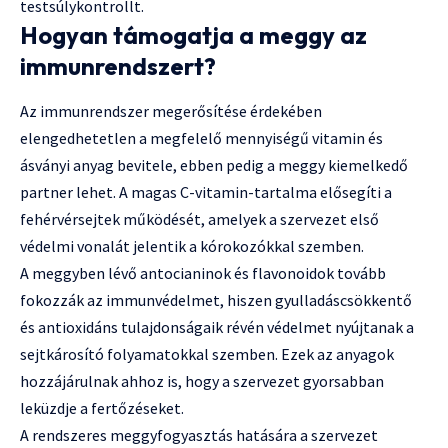
testsúlykontrollt.
Hogyan támogatja a meggy az
immunrendszert?
Az immunrendszer megerősítése érdekében
elengedhetetlen a megfelelő mennyiségű vitamin és
ásványi anyag bevitele, ebben pedig a meggy kiemelkedő
partner lehet. A magas C-vitamin-tartalma elősegíti a
fehérvérsejtek működését, amelyek a szervezet első
védelmi vonalát jelentik a kórokozókkal szemben.
A meggyben lévő antocianinok és flavonoidok tovább
fokozzák az immunvédelmet, hiszen gyulladáscsökkentő
és antioxidáns tulajdonságaik révén védelmet nyújtanak a
sejtkárosító folyamatokkal szemben. Ezek az anyagok
hozzájárulnak ahhoz is, hogy a szervezet gyorsabban
leküzdje a fertőzéseket.
A rendszeres meggyfogyasztás hatására a szervezet