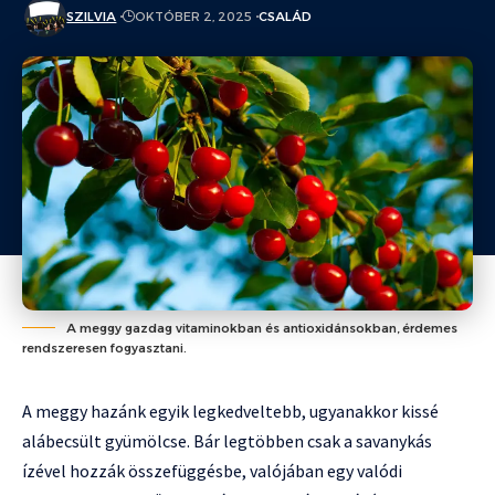
SZILVIA
OKTÓBER 2, 2025
CSALÁD
A meggy gazdag vitaminokban és antioxidánsokban, érdemes
rendszeresen fogyasztani.
A meggy hazánk egyik legkedveltebb, ugyanakkor kissé
alábecsült gyümölcse. Bár legtöbben csak a savanykás
ízével hozzák összefüggésbe, valójában egy valódi