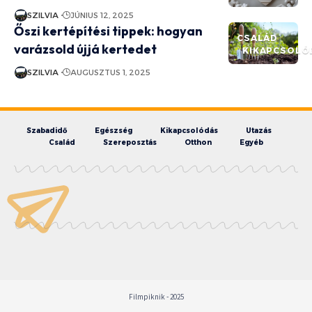
SZILVIA
JÚNIUS 12, 2025
Őszi kertépítési tippek: hogyan
CSALÁD
varázsold újjá kertedet
KIKAPCSOLÓ
SZILVIA
AUGUSZTUS 1, 2025
Szabadidő
Egészség
Kikapcsolódás
Utazás
Család
Szereposztás
Otthon
Egyéb
Filmpiknik - 2025