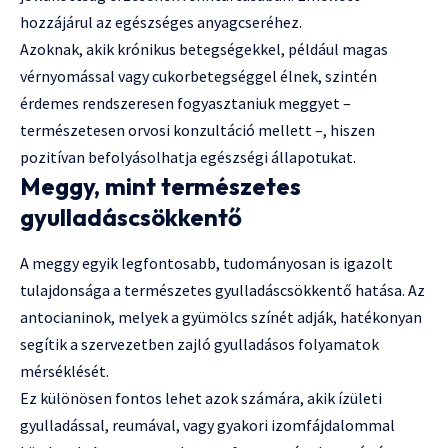
hozzájárul az egészséges anyagcseréhez.
Azoknak, akik krónikus betegségekkel, például magas
vérnyomással vagy cukorbetegséggel élnek, szintén
érdemes rendszeresen fogyasztaniuk meggyet –
természetesen orvosi konzultáció mellett –, hiszen
pozitívan befolyásolhatja egészségi állapotukat.
Meggy, mint természetes
gyulladáscsökkentő
A meggy egyik legfontosabb, tudományosan is igazolt
tulajdonsága a természetes gyulladáscsökkentő hatása. Az
antocianinok, melyek a gyümölcs színét adják, hatékonyan
segítik a szervezetben zajló gyulladásos folyamatok
mérséklését.
Ez különösen fontos lehet azok számára, akik ízületi
gyulladással, reumával, vagy gyakori izomfájdalommal