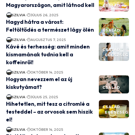
Magyarországon, amit látnod kell
CSALÁD
SZILVIA
JÚLIUS 26, 2025
Hagyd hátra a várost:
Feltöltődés a természet lágy ölén
CSALÁD
SZILVIA
AUGUSZTUS 7, 2025
Kávé és terhesség: amit minden
CSALÁD
kismamának tudnia kell a
EGÉSZSÉG
koffeinről!
SZILVIA
OKTÓBER 14, 2025
Hogyan nevezzem el az új
kiskutyámat?
CSALÁD
SZILVIA
JÚLIUS 25, 2025
Hihetetlen, mit tesz a citromlé a
CSALÁD
testeddel – az orvosok sem hiszik
EGÉSZSÉG
el!
SZILVIA
OKTÓBER 14, 2025