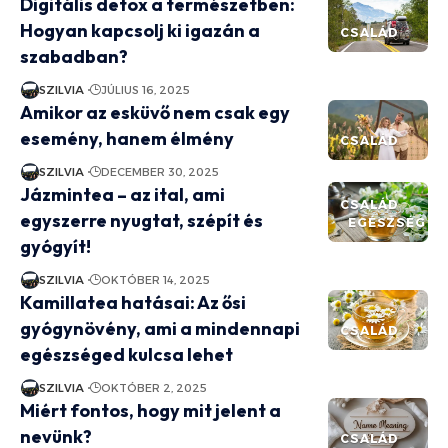
Digitális detox a természetben:
Hogyan kapcsolj ki igazán a
CSALÁD
szabadban?
SZILVIA
JÚLIUS 16, 2025
Amikor az esküvő nem csak egy
esemény, hanem élmény
CSALÁD
SZILVIA
DECEMBER 30, 2025
Jázmintea – az ital, ami
CSALÁD
egyszerre nyugtat, szépít és
EGÉSZSÉG
gyógyít!
SZILVIA
OKTÓBER 14, 2025
Kamillatea hatásai: Az ősi
gyógynövény, ami a mindennapi
CSALÁD
egészséged kulcsa lehet
SZILVIA
OKTÓBER 2, 2025
Miért fontos, hogy mit jelent a
nevünk?
CSALÁD