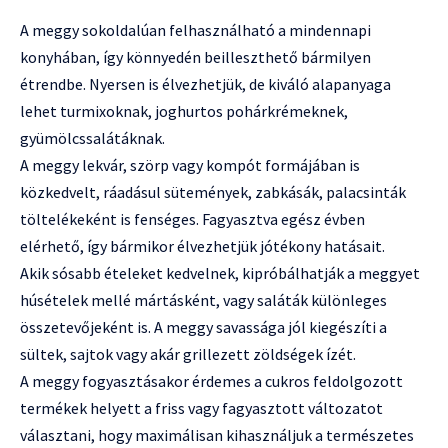
A meggy sokoldalúan felhasználható a mindennapi
konyhában, így könnyedén beilleszthető bármilyen
étrendbe. Nyersen is élvezhetjük, de kiváló alapanyaga
lehet turmixoknak, joghurtos pohárkrémeknek,
gyümölcssalátáknak.
A meggy lekvár, szörp vagy kompót formájában is
közkedvelt, ráadásul sütemények, zabkásák, palacsinták
töltelékeként is fenséges. Fagyasztva egész évben
elérhető, így bármikor élvezhetjük jótékony hatásait.
Akik sósabb ételeket kedvelnek, kipróbálhatják a meggyet
húsételek mellé mártásként, vagy saláták különleges
összetevőjeként is. A meggy savassága jól kiegészíti a
sültek, sajtok vagy akár grillezett zöldségek ízét.
A meggy fogyasztásakor érdemes a cukros feldolgozott
termékek helyett a friss vagy fagyasztott változatot
választani, hogy maximálisan kihasználjuk a természetes