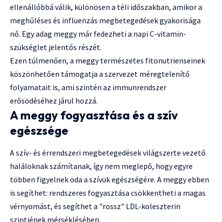
ellenállóbbá válik, különösen a téli időszakban, amikor a
meghűléses és influenzás megbetegedések gyakorisága
nő. Egy adag meggy már fedezheti a napi C-vitamin-
szükséglet jelentős részét.
Ezen túlmenően, a meggy természetes fitonutrienseinek
köszönhetően támogatja a szervezet méregtelenítő
folyamatait is, ami szintén az immunrendszer
erősödéséhez járul hozzá.
A meggy fogyasztása és a szív
egészsége
A szív- és érrendszeri megbetegedések világszerte vezető
haláloknak számítanak, így nem meglepő, hogy egyre
többen figyelnek oda a szívük egészségére. A meggy ebben
is segíthet: rendszeres fogyasztása csökkentheti a magas
vérnyomást, és segíthet a "rossz" LDL-koleszterin
szintjének mérséklésében.