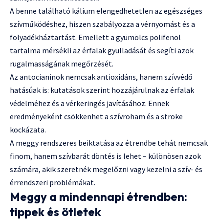
A benne található kálium elengedhetetlen az egészséges
szívműködéshez, hiszen szabályozza a vérnyomást és a
folyadékháztartást. Emellett a gyümölcs polifenol
tartalma mérsékli az érfalak gyulladását és segíti azok
rugalmasságának megőrzését.
Az antocianinok nemcsak antioxidáns, hanem szívvédő
hatásúak is: kutatások szerint hozzájárulnak az érfalak
védelméhez és a vérkeringés javításához. Ennek
eredményeként csökkenhet a szívroham és a stroke
kockázata.
A meggy rendszeres beiktatása az étrendbe tehát nemcsak
finom, hanem szívbarát döntés is lehet – különösen azok
számára, akik szeretnék megelőzni vagy kezelni a szív- és
érrendszeri problémákat.
Meggy a mindennapi étrendben:
tippek és ötletek