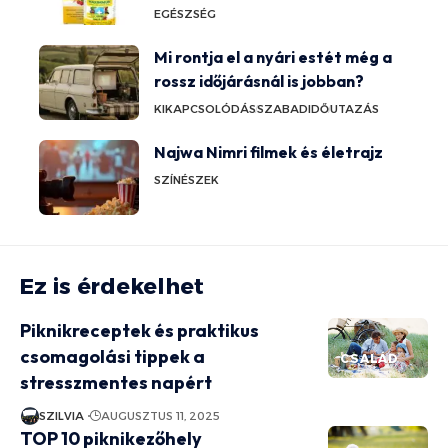
EGÉSZSÉG
Mi rontja el a nyári estét még a
rossz időjárásnál is jobban?
KIKAPCSOLÓDÁS
SZABADIDŐ
UTAZÁS
Najwa Nimri filmek és életrajz
SZÍNÉSZEK
Ez is érdekelhet
Piknikreceptek és praktikus
csomagolási tippek a
CSALÁD
stresszmentes napért
SZILVIA
AUGUSZTUS 11, 2025
TOP 10 piknikezőhely