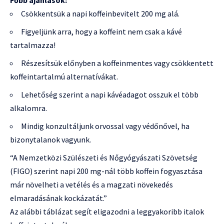
Csökkentsük a napi koffeinbevitelt 200 mg alá.
Figyeljünk arra, hogy a koffeint nem csak a kávé
tartalmazza!
Részesítsük előnyben a koffeinmentes vagy csökkentett
koffeintartalmú alternatívákat.
Lehetőség szerint a napi kávéadagot osszuk el több
alkalomra.
Mindig konzultáljunk orvossal vagy védőnővel, ha
bizonytalanok vagyunk.
“A Nemzetközi Szülészeti és Nőgyógyászati Szövetség
(FIGO) szerint napi 200 mg-nál több koffein fogyasztása
már növelheti a vetélés és a magzati növekedés
elmaradásának kockázatát.”
Az alábbi táblázat segít eligazodni a leggyakoribb italok