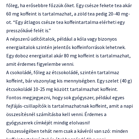
főleg, ha erősebbre főzzük őket. Egy csésze fekete tea akár
60 mg koffeint is tartalmazhat, a zöld tea pedig 20-40 mg-
ot. “Egy átlagos csésze tea koffeintartalma elérheti egy
presszókávé felét is.”
A népszerű üdítőitalok, például a kóla vagy bizonyos
energiaitalok szintén jelentős koffeinforrások lehetnek.
Egy doboz energiaital akár 80 mg koffeint is tartalmazhat,
amit érdemes figyelembe venni.
A csokoládé, főleg az étcsokoládé, szintén tartalmaz
koffeint, bár viszonylag kis mennyiségben. Egy szelet (40 g)
étcsokoládé 10-25 mg között tartalmazhat koffeint.
Fontos megjegyezni, hogy sok gyógyszer, például egyes
fejfájás-csillapítók is tartalmazhatnak koffeint, amit a napi
összesítésnél számításba kell venni. Érdemes a
gyógyszerek címkéjét mindig elolvasni!
Összességében tehát nem csak a kávéról van szó: minden