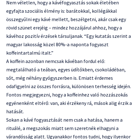
Nem véletlen, hogy a kávéfogyasztás sokak életében
egyfajta szociális élmény is: barátokkal, kollégákkal
összegyűlni egy kávé mellett, beszélgetni, akár csak egy
rövid szünet erejéig – mindez hozzájárul ahhoz, hogy a
kávéhoz pozitív érzések társuljanak. “Egy kutatás szerint a
magyar lakosság közel 80%-a naponta fogyaszt
koffeintartalmú italt.”
A koffein azonban nemcsak kávéban fordul elő:
megtalálható a teában, egyes üdítőkben, csokoládéban,
sőt, még néhány gyógyszerben is. Emiatt érdemes
odafigyelni az összes forrásra, különösen terhesség idején.
Fontos megjegyezni, hogy a koffeinhez való hozzászokás
egyénenként eltérő: van, aki érzékeny rá, mások alig érzik a
hatását.
Sokan a kávé fogyasztását nem csak a hatása, hanem a
rituálé, a megszokás miatt sem szeretnék elhagyni a
várandósság alatt. Ugyanakkor fontos tudni, hogy ilyenkor