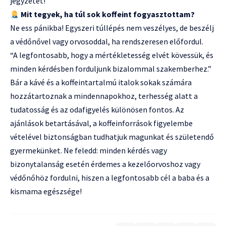
jegyzetet!
Mit tegyek, ha túl sok koffeint fogyasztottam?
Ne ess pánikba! Egyszeri túllépés nem veszélyes, de beszélj
a védőnővel vagy orvosoddal, ha rendszeresen előfordul.
“A legfontosabb, hogy a mértékletesség elvét kövessük, és
minden kérdésben forduljunk bizalommal szakemberhez.”
Bár a kávé és a koffeintartalmú italok sokak számára
hozzátartoznak a mindennapokhoz, terhesség alatt a
tudatosság és az odafigyelés különösen fontos. Az
ajánlások betartásával, a koffeinforrások figyelembe
vételével biztonságban tudhatjuk magunkat és születendő
gyermekünket. Ne feledd: minden kérdés vagy
bizonytalanság esetén érdemes a kezelőorvoshoz vagy
védőnőhöz fordulni, hiszen a legfontosabb cél a baba és a
kismama egészsége!