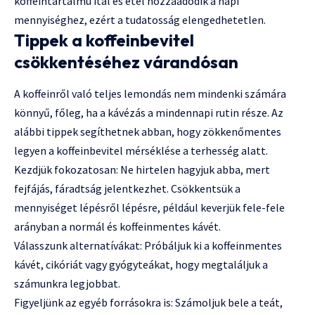
koffeintartalmú ital és étel hozzáadódik a napi
mennyiséghez, ezért a tudatosság elengedhetetlen.
Tippek a koffeinbevitel
csökkentéséhez várandósan
A koffeinről való teljes lemondás nem mindenki számára
könnyű, főleg, ha a kávézás a mindennapi rutin része. Az
alábbi tippek segíthetnek abban, hogy zökkenőmentes
legyen a koffeinbevitel mérséklése a terhesség alatt.
Kezdjük fokozatosan: Ne hirtelen hagyjuk abba, mert
fejfájás, fáradtság jelentkezhet. Csökkentsük a
mennyiséget lépésről lépésre, például keverjük fele-fele
arányban a normál és koffeinmentes kávét.
Válasszunk alternatívákat: Próbáljuk ki a koffeinmentes
kávét, cikóriát vagy gyógyteákat, hogy megtaláljuk a
számunkra legjobbat.
Figyeljünk az egyéb forrásokra is: Számoljuk bele a teát,