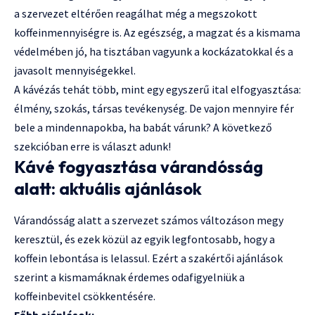
a szervezet eltérően reagálhat még a megszokott
koffeinmennyiségre is. Az egészség, a magzat és a kismama
védelmében jó, ha tisztában vagyunk a kockázatokkal és a
javasolt mennyiségekkel.
A kávézás tehát több, mint egy egyszerű ital elfogyasztása:
élmény, szokás, társas tevékenység. De vajon mennyire fér
bele a mindennapokba, ha babát várunk? A következő
szekcióban erre is választ adunk!
Kávé fogyasztása várandósság
alatt: aktuális ajánlások
Várandósság alatt a szervezet számos változáson megy
keresztül, és ezek közül az egyik legfontosabb, hogy a
koffein lebontása is lelassul. Ezért a szakértői ajánlások
szerint a kismamáknak érdemes odafigyelniük a
koffeinbevitel csökkentésére.
Főbb ajánlások: