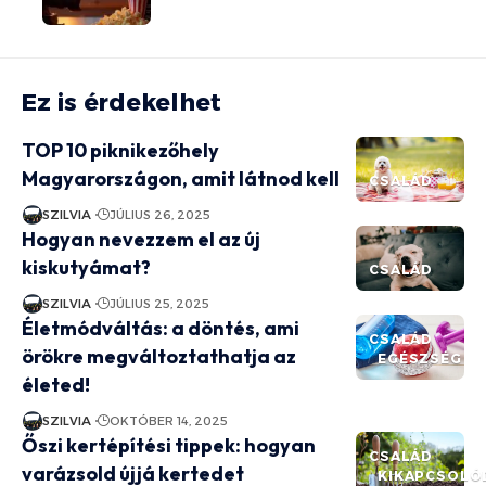
Ez is érdekelhet
TOP 10 piknikezőhely
Magyarországon, amit látnod kell
CSALÁD
SZILVIA
JÚLIUS 26, 2025
Hogyan nevezzem el az új
kiskutyámat?
CSALÁD
SZILVIA
JÚLIUS 25, 2025
Életmódváltás: a döntés, ami
CSALÁD
örökre megváltoztathatja az
EGÉSZSÉG
életed!
SZILVIA
OKTÓBER 14, 2025
Őszi kertépítési tippek: hogyan
CSALÁD
varázsold újjá kertedet
KIKAPCSOLÓ