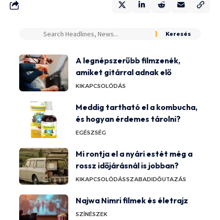
A legnépszerűbb filmzenék,
amiket gitárral adnak elő
KIKAPCSOLÓDÁS
Meddig tartható el a kombucha,
és hogyan érdemes tárolni?
EGÉSZSÉG
Mi rontja el a nyári estét még a
rossz időjárásnál is jobban?
KIKAPCSOLÓDÁS
SZABADIDŐ
UTAZÁS
Najwa Nimri filmek és életrajz
SZÍNÉSZEK