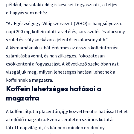
például, ha valaki eddig is keveset fogyasztott, a teljes
elhagyás sem nehéz.
“Az Egészségügyi Világszervezet (WHO) is hangsúlyozza:
napi 200 mg koffein alatt a vetélés, koraszülés és alacsony
születési súly kockázata jelentősen alacsonyabb.”
A kismamáknak tehát érdemes az összes koffeinforrást
számításba venni, és ha szükséges, fokozatosan
csökkenteni a fogyasztást. A következő szekcióban azt
vizsgáljuk meg, milyen lehetséges hatásai lehetnek a
koffeinnek a magzatra.
Koffein lehetséges hatásai a
magzatra
A koffein átjut a placentán, így közvetlenül is hatással lehet
a fejlődő magzatra. Ezen a területen számos kutatás
látott napvilágot, és bár nem minden eredmény