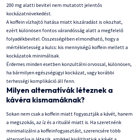
200 mg alatti bevitel nem mutatott jelentős
kockázatnövekedést.
A koffein vízhajtó hatása miatt kiszáradást is okozhat,
ezért különösen fontos várandósság alatt a megfelelő
folyadékbevitel. Összességében elmondható, hogy a
mértékletesség a kulcs: kis mennyiségű koffein mellett a
kockázatok minimálisak.
Érdemes minden esetben konzultálni orvossal, különösen,
ha bármilyen egészségügyi kockázat, vagy korábbi
terhességi komplikáció áll fenn.
Milyen alternatívák léteznek a
kávéra kismamáknak?
Sokan nem csak a koffein miatt fogyasztják a kávét, hanem
a megszokás, az íz és a rituálé miatt is. Ha szeretnénk
minimalizálni a koffeinfogyasztást, szerencsére több
alternatíva is létezik, amikkel kiválthatjuk a kávét a