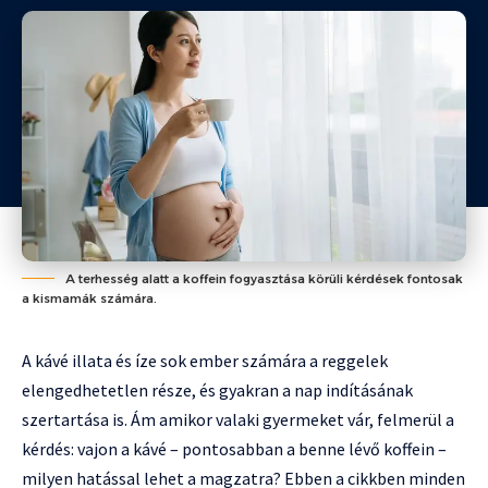
A terhesség alatt a koffein fogyasztása körüli kérdések fontosak
a kismamák számára.
A kávé illata és íze sok ember számára a reggelek
elengedhetetlen része, és gyakran a nap indításának
szertartása is. Ám amikor valaki gyermeket vár, felmerül a
kérdés: vajon a kávé – pontosabban a benne lévő koffein –
milyen hatással lehet a magzatra? Ebben a cikkben minden