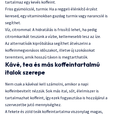
tartalmaz egy kevés koffeint.
Friss gyümölcslé, turmix: Ha a reggeli élénkítő érzést
keresed, egy vitaminokban gazdag turmix vagy narancslé is
segíthet.
Víz, citrommal: A hidratálás is frissítő lehet, ha pedig
citromkarikát teszünk a vízbe, kellemesebb lesz az íze.
Az alternatívák kipróbálása segíthet átvészelni a
koffeinmegvonásos időszakot, illetve új szokásokat
teremteni, amik hosszú távon is megtarthatók.
Kávé, tea és más koffeintartalmú
italok szerepe
Nem csak a kávéval kell számolni, amikor a napi
koffeinbevitelt nézzük. Sok más ital, sőt, élelmiszer is
tartalmazhat koffeint, így ezek fogyasztása is hozzájárul a
szervezetbe jutó mennyiséghez.
A fekete és zöld teák koffeintartalma viszonylag magas,