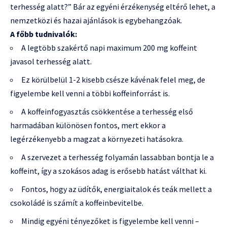
terhesség alatt?” Bár az egyéni érzékenység eltérő lehet, a
nemzetközi és hazai ajánlások is egybehangzóak.
A főbb tudnivalók:
A legtöbb szakértő napi maximum 200 mg koffeint
javasol terhesség alatt.
Ez körülbelül 1-2 kisebb csésze kávénak felel meg, de
figyelembe kell venni a többi koffeinforrást is.
A koffeinfogyasztás csökkentése a terhesség első
harmadában különösen fontos, mert ekkor a
legérzékenyebb a magzat a környezeti hatásokra.
A szervezet a terhesség folyamán lassabban bontja le a
koffeint, így a szokásos adag is erősebb hatást válthat ki.
Fontos, hogy az üdítők, energiaitalok és teák mellett a
csokoládé is számít a koffeinbevitelbe.
Mindig egyéni tényezőket is figyelembe kell venni –