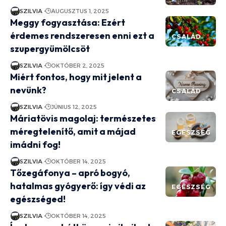
SZILVIA
AUGUSZTUS 1, 2025
Meggy fogyasztása: Ezért
érdemes rendszeresen enni ezt a
CSALÁD
szupergyümölcsöt
SZILVIA
OKTÓBER 2, 2025
Miért fontos, hogy mit jelent a
nevünk?
CSALÁD
SZILVIA
JÚNIUS 12, 2025
Máriatövis magolaj: természetes
méregtelenítő, amit a májad
EGÉSZSÉG
imádni fog!
SZILVIA
OKTÓBER 14, 2025
Tőzegáfonya – apró bogyó,
hatalmas gyógyerő: így védi az
EGÉSZSÉG
egészséged!
SZILVIA
OKTÓBER 14, 2025