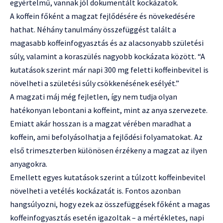
egyértelmű, vannak jól dokumentált kockázatok.
A koffein főként a magzat fejlődésére és növekedésére
hathat. Néhány tanulmány összefüggést talált a
magasabb koffeinfogyasztás és az alacsonyabb születési
súly, valamint a koraszülés nagyobb kockázata között. “A
kutatások szerint már napi 300 mg feletti koffeinbevitel is
növelheti a születési súly csökkenésének esélyét.”
A magzati máj még fejletlen, így nem tudja olyan
hatékonyan lebontani a koffeint, mint az anya szervezete.
Emiatt akár hosszan is a magzat vérében maradhat a
koffein, ami befolyásolhatja a fejlődési folyamatokat. Az
első trimeszterben különösen érzékeny a magzat az ilyen
anyagokra.
Emellett egyes kutatások szerint a túlzott koffeinbevitel
növelheti a vetélés kockázatát is. Fontos azonban
hangsúlyozni, hogy ezek az összefüggések főként a magas
koffeinfogyasztás esetén igazoltak – a mértékletes, napi