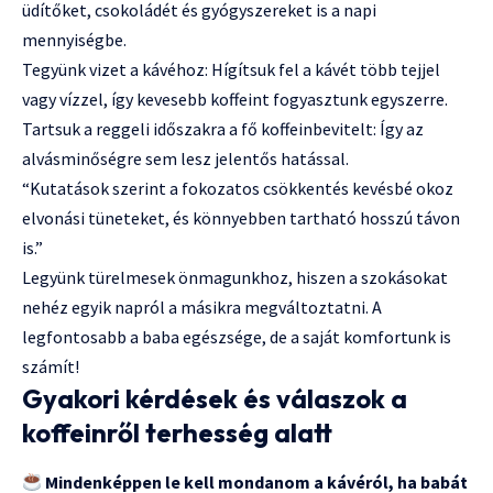
üdítőket, csokoládét és gyógyszereket is a napi
mennyiségbe.
Tegyünk vizet a kávéhoz: Hígítsuk fel a kávét több tejjel
vagy vízzel, így kevesebb koffeint fogyasztunk egyszerre.
Tartsuk a reggeli időszakra a fő koffeinbevitelt: Így az
alvásminőségre sem lesz jelentős hatással.
“Kutatások szerint a fokozatos csökkentés kevésbé okoz
elvonási tüneteket, és könnyebben tartható hosszú távon
is.”
Legyünk türelmesek önmagunkhoz, hiszen a szokásokat
nehéz egyik napról a másikra megváltoztatni. A
legfontosabb a baba egészsége, de a saját komfortunk is
számít!
Gyakori kérdések és válaszok a
koffeinről terhesség alatt
Mindenképpen le kell mondanom a kávéról, ha babát