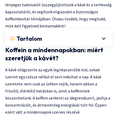
lényeges tudnivalót összegyűjtöttünk a kávé és a terhesség
kapcsolatáról, és segítünk eligazodni a biztonságos
koffeinbevitel témájában. Olvass tovább, hogy megtudd,
mire kell figyelned kismamaként!
Tartalom
Koffein a mindennapokban: miért
szeretjük a kávét?
A kávé világszerte az egyik legnépszerűbb ital, sokak
szerint egy csésze nélkül el sem indulhat a nap. A kávé
szeretete nem csak az ízében rejlik, hanem abban a
frissítő, élénkítő hatásban is, amit a koffeinnek
köszönhetünk. A koffein serkenti az idegrendszert, javítja a
koncentrációt, és átmenetileg energiával tölt fel. Éppen
ezért vált a mindennapok szerves részévé.