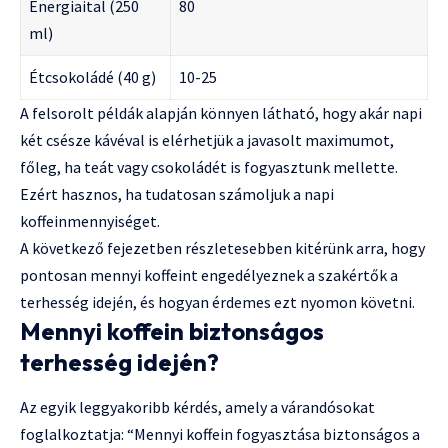
Energiaital (250
80
ml)
Étcsokoládé (40 g)
10-25
A felsorolt példák alapján könnyen látható, hogy akár napi
két csésze kávéval is elérhetjük a javasolt maximumot,
főleg, ha teát vagy csokoládét is fogyasztunk mellette.
Ezért hasznos, ha tudatosan számoljuk a napi
koffeinmennyiséget.
A következő fejezetben részletesebben kitérünk arra, hogy
pontosan mennyi koffeint engedélyeznek a szakértők a
terhesség idején, és hogyan érdemes ezt nyomon követni.
Mennyi koffein biztonságos
terhesség idején?
Az egyik leggyakoribb kérdés, amely a várandósokat
foglalkoztatja: “Mennyi koffein fogyasztása biztonságos a