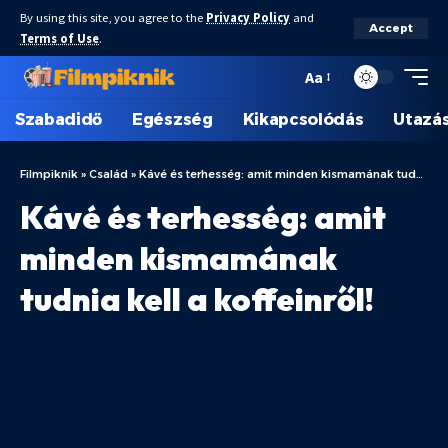
By using this site, you agree to the
Privacy Policy
and
Accept
Terms of Use
.
Aa
Szabadidő
Egészség
Kikapcsolódás
Utazá
Filmpiknik
»
Család
»
Kávé és terhesség: amit minden kismamának tudnia kell a koffeinről!
Kávé és terhesség: amit
minden kismamának
tudnia kell a koffeinről!