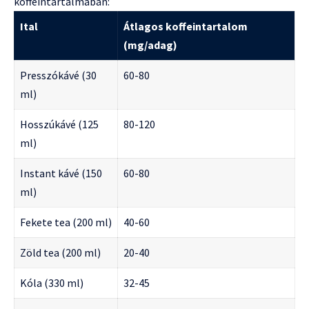
koffeintartalmában:
Ital
Átlagos koffeintartalom
(mg/adag)
Presszókávé (30
60-80
ml)
Hosszúkávé (125
80-120
ml)
Instant kávé (150
60-80
ml)
Fekete tea (200 ml)
40-60
Zöld tea (200 ml)
20-40
Kóla (330 ml)
32-45