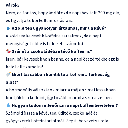
várok?
Nem, de fontos, hogy korlátozd a napi bevitelt 200 mg alá,
és figyelj a többi koffeinforrásra is.
A zöld tea ugyanolyan ártalmas, mint a kávé?
A zöld tea kevesebb koffeint tartalmaz, de a napi
mennyiséget ebbe is bele kell számolni.
Számít a csokoládéban lévő koffein is?
Igen, bár kevesebb van benne, de a napi összértékbe ezt is
bele kell számolni!
Miért lassabban bomlik le a koffein a terhesség
alatt?
A hormonális változások miatt a máj enzimei lassabban
bontják le a koffeint, így tovább marad a szervezetben.
Hogyan tudom ellenőrizni a napi koffeinbevitelem?
Számold össze a kávé, tea, üdítők, csokoládé és
gyógyszerek koffeintartalmát. Segít, ha vezetsz róla