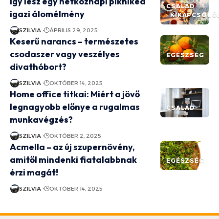
Így lesz egy hétköznapi pikniked
CSALÁD
igazi álomélmény
KIKAPCSOLÓ
SZILVIA
ÁPRILIS 29, 2025
Keserű narancs – természetes
csodaszer vagy veszélyes
EGÉSZSÉG
divathóbort?
SZILVIA
OKTÓBER 14, 2025
Home office titkai: Miért a jövő
legnagyobb előnye a rugalmas
CSALÁD
munkavégzés?
SZILVIA
OKTÓBER 2, 2025
Acmella – az új szupernövény,
amitől mindenki fiatalabbnak
EGÉSZSÉG
érzi magát!
SZILVIA
OKTÓBER 14, 2025