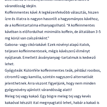
várandósság idején.
Koffeinmentes kávé: A legkézenfekvőbb választás, hiszen
ízre és illatra is nagyon hasonlít a hagyományos kávéhoz,
de a koffeintartalma elhanyagolható. “A koffeinmentes
kávéban is előfordulhat minimális koffein, de általában 3-5
mg körül van csészénként.”
Gabona- vagy cikóriakávé: Ezek növényi alapú italok,
teljesen koffeinmentesek, mégis kávészerű élményt
nyújtanak. Emellett ásványianyag-tartalmuk is kedvező
lehet.
Gyógyteák: Különféle koffeinmentes teák, például rooibos,
citromfű vagy kamilla, szintén nagyszerű alternatívát
jelenthetnek. Arra viszont figyeljünk, hogy nem minden
gyógynövény ajánlott várandósság alatt!
Meleg tej vagy kakaó: Egy bögre meleg tej vagy kevés
kakaóval készült ital megnyugtató lehet, habár a kakaó is