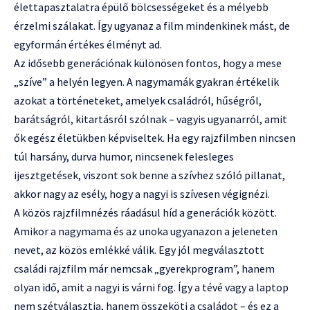
élettapasztalatra épülő bölcsességeket és a mélyebb
érzelmi szálakat. Így ugyanaz a film mindenkinek mást, de
egyformán értékes élményt ad.
Az idősebb generációnak különösen fontos, hogy a mese
„szíve” a helyén legyen. A nagymamák gyakran értékelik
azokat a történeteket, amelyek családról, hűségről,
barátságról, kitartásról szólnak – vagyis ugyanarról, amit
ők egész életükben képviseltek. Ha egy rajzfilmben nincsen
túl harsány, durva humor, nincsenek felesleges
ijesztgetések, viszont sok benne a szívhez szóló pillanat,
akkor nagy az esély, hogy a nagyi is szívesen végignézi.
A közös rajzfilmnézés ráadásul híd a generációk között.
Amikor a nagymama és az unoka ugyanazon a jeleneten
nevet, az közös emlékké válik. Egy jól megválasztott
családi rajzfilm már nemcsak „gyerekprogram”, hanem
olyan idő, amit a nagyi is várni fog. Így a tévé vagy a laptop
nem szétválasztja, hanem összeköti a családot – és ez a