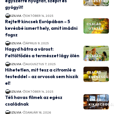
egyszerre nyugtat, szépít és
EGÉSZSÉG
gyógyít!
SZILVIA
OKTÓBER 14, 2025
Rejtett kincsek Európában – 5
CSALÁD
kevésbé ismert hely, amit imádni
UTAZÁS
fogsz
SZILVIA
ÁPRILIS 9, 2025
Hagyd hátra a várost:
Feltöltődés a természet lágy ölén
CSALÁD
SZILVIA
AUGUSZTUS 7, 2025
Hihetetlen, mit tesz a citromlé a
CSALÁD
testeddel – az orvosok sem hiszik
EGÉSZSÉG
el!
SZILVIA
OKTÓBER 14, 2025
Téli havas filmek az egész
CSALÁD
családnak
KIKAPCSOLÓ
SZILVIA
JANUÁR 16, 2026