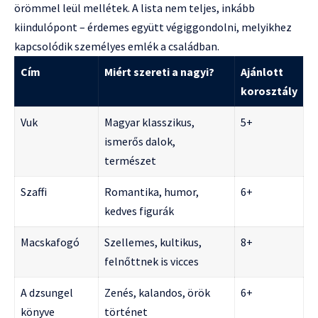
örömmel leül mellétek. A lista nem teljes, inkább
kiindulópont – érdemes együtt végiggondolni, melyikhez
kapcsolódik személyes emlék a családban.
Cím
Miért szereti a nagyi?
Ajánlott
korosztály
Vuk
Magyar klasszikus,
5+
ismerős dalok,
természet
Szaffi
Romantika, humor,
6+
kedves figurák
Macskafogó
Szellemes, kultikus,
8+
felnőttnek is vicces
A dzsungel
Zenés, kalandos, örök
6+
könyve
történet