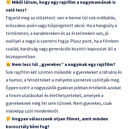
Miből látom, hogy egy rajzfilm a nagymamának is
való lesz?
Figyeld meg az előzetest: van-e benne túl sok ordibálás,
erőszakos poén vagy túlpörgetett akció. Ha a hangsúly a
történeten, a karaktereken és az érzelmeken van, jó
eséllyel a nagyi is szeretni fogja. Plusz pont, ha a filmben
család, barátság vagy generációk közötti kapcsolat áll a
középpontban.
Nem lesz túl „gyerekes” a nagyinak egy rajzfilm?
Sok rajzfilm két szinten működik: a gyerekeket a látvány és
a humor, a felnőtteket a mélyebb üzenetek szólítják meg.
Éppen ezért a nagyszülők gyakran jobban értékelik azokat
a finom utalásokat és élethelyzeteket, amelyek a
gyerekeknek még fel sem tűnnek. Nem gyerekes, csak
másképp szól mindenkiről.
Hogyan válasszunk olyan filmet, amit minden
korosztály bírni fog?