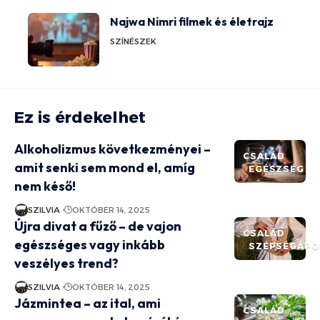
Najwa Nimri filmek és életrajz
SZÍNÉSZEK
Ez is érdekelhet
Alkoholizmus következményei –
CSALÁD
amit senki sem mond el, amíg
EGÉSZSÉG
nem késő!
SZILVIA
OKTÓBER 14, 2025
Újra divat a fűző – de vajon
CSALÁD
egészséges vagy inkább
SZÉPSÉGÁPO
veszélyes trend?
SZILVIA
OKTÓBER 14, 2025
Jázmintea – az ital, ami
CSALÁD