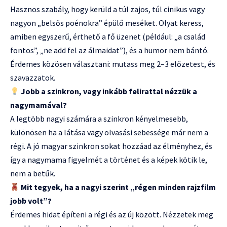
Hasznos szabály, hogy kerüld a túl zajos, túl cinikus vagy
nagyon „belsős poénokra” épülő meséket. Olyat keress,
amiben egyszerű, érthető a fő üzenet (például: „a család
fontos”, „ne add fel az álmaidat”), és a humor nem bántó.
Érdemes közösen választani: mutass meg 2–3 előzetest, és
szavazzatok.
Jobb a szinkron, vagy inkább felirattal nézzük a
nagymamával?
A legtöbb nagyi számára a szinkron kényelmesebb,
különösen ha a látása vagy olvasási sebessége már nem a
régi. A jó magyar szinkron sokat hozzáad az élményhez, és
így a nagymama figyelmét a történet és a képek kötik le,
nem a betűk.
Mit tegyek, ha a nagyi szerint „régen minden rajzfilm
jobb volt”?
Érdemes hidat építeni a régi és az új között. Nézzetek meg