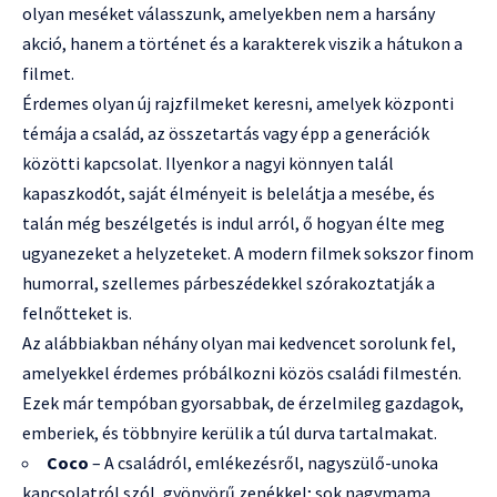
olyan meséket válasszunk, amelyekben nem a harsány
akció, hanem a történet és a karakterek viszik a hátukon a
filmet.
Érdemes olyan új rajzfilmeket keresni, amelyek központi
témája a család, az összetartás vagy épp a generációk
közötti kapcsolat. Ilyenkor a nagyi könnyen talál
kapaszkodót, saját élményeit is belelátja a mesébe, és
talán még beszélgetés is indul arról, ő hogyan élte meg
ugyanezeket a helyzeteket. A modern filmek sokszor finom
humorral, szellemes párbeszédekkel szórakoztatják a
felnőtteket is.
Az alábbiakban néhány olyan mai kedvencet sorolunk fel,
amelyekkel érdemes próbálkozni közös családi filmestén.
Ezek már tempóban gyorsabbak, de érzelmileg gazdagok,
emberiek, és többnyire kerülik a túl durva tartalmakat.
Coco
– A családról, emlékezésről, nagyszülő-unoka
kapcsolatról szól, gyönyörű zenékkel; sok nagymama