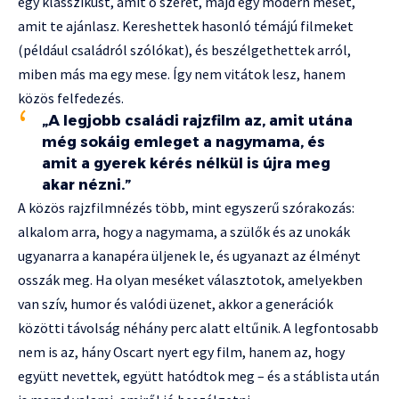
egy klasszikust, amit ő szeret, majd egy modern mesét,
amit te ajánlasz. Kereshettek hasonló témájú filmeket
(például családról szólókat), és beszélgethettek arról,
miben más ma egy mese. Így nem vitátok lesz, hanem
közös felfedezés.
„A legjobb családi rajzfilm az, amit utána
még sokáig emleget a nagymama, és
amit a gyerek kérés nélkül is újra meg
akar nézni.”
A közös rajzfilmnézés több, mint egyszerű szórakozás:
alkalom arra, hogy a nagymama, a szülők és az unokák
ugyanarra a kanapéra üljenek le, és ugyanazt az élményt
osszák meg. Ha olyan meséket választotok, amelyekben
van szív, humor és valódi üzenet, akkor a generációk
közötti távolság néhány perc alatt eltűnik. A legfontosabb
nem is az, hány Oscart nyert egy film, hanem az, hogy
együtt nevettek, együtt hatódtok meg – és a stáblista után