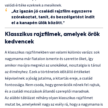
valódi értéke ezeknek a meséknek.
„Az igazán jó családi rajzfilm egyszerre
szórakoztat, tanít, és beszélgetést indít
el a kanapén ülők között.”
Klasszikus rajzfilmek, amelyek örök
kedvencek
A klasszikus rajzfilmekben van valami különös varázs: sok
nagymama már fiatalon ismerte és szerette őket, így
amikor ma újra megnézi az unokákkal, nosztalgia is társul
az élményhez. Ezek a történetek időtálló értékeket
képviselnek: a jóság jutalma, a kitartás ereje, a család
fontossága. Nem csoda, hogy generációk nőnek fel rajtuk,
és a családi mozizások állandó szereplői maradnak.
Az alábbi táblázat néhány olyan klasszikus rajzfilmet
mutat be, amelyeknél nagy az esély rá, hogy a nagymama is