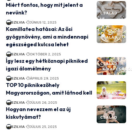
Miért fontos, hogy mit jelent a
nevünk?
CSALÁD
SZILVIA
JÚNIUS 12, 2025
Kamillatea hatásai: Az ősi
gyógynövény, ami a mindennapi
CSALÁD
egészséged kulcsa lehet
SZILVIA
OKTÓBER 2, 2025
Így lesz egy hétköznapi pikniked
CSALÁD
igazi álomélmény
KIKAPCSOLÓ
SZILVIA
ÁPRILIS 29, 2025
TOP 10 piknikezőhely
Magyarországon, amit látnod kell
CSALÁD
SZILVIA
JÚLIUS 26, 2025
Hogyan nevezzem el az új
kiskutyámat?
CSALÁD
SZILVIA
JÚLIUS 25, 2025