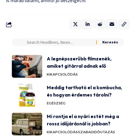
is marad valami, amiről jó beszélgetni.
A legnépszerűbb filmzenék,
amiket gitárral adnak elő
KIKAPCSOLÓDÁS
Meddig tartható el a kombucha,
és hogyan érdemes tárolni?
EGÉSZSÉG
Mi rontja el a nyári estét még a
rossz időjárásnál is jobban?
KIKAPCSOLÓDÁS
SZABADIDŐ
UTAZÁS