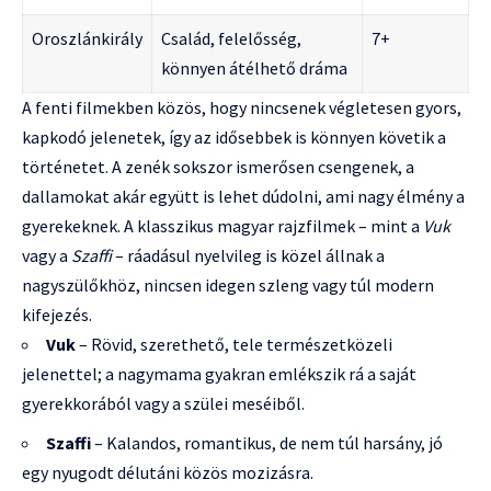
Oroszlánkirály
Család, felelősség,
7+
könnyen átélhető dráma
A fenti filmekben közös, hogy nincsenek végletesen gyors,
kapkodó jelenetek, így az idősebbek is könnyen követik a
történetet. A zenék sokszor ismerősen csengenek, a
dallamokat akár együtt is lehet dúdolni, ami nagy élmény a
gyerekeknek. A klasszikus magyar rajzfilmek – mint a
Vuk
vagy a
Szaffi
– ráadásul nyelvileg is közel állnak a
nagyszülőkhöz, nincsen idegen szleng vagy túl modern
kifejezés.
Vuk
– Rövid, szerethető, tele természetközeli
jelenettel; a nagymama gyakran emlékszik rá a saját
gyerekkorából vagy a szülei meséiből.
Szaffi
– Kalandos, romantikus, de nem túl harsány, jó
egy nyugodt délutáni közös mozizásra.