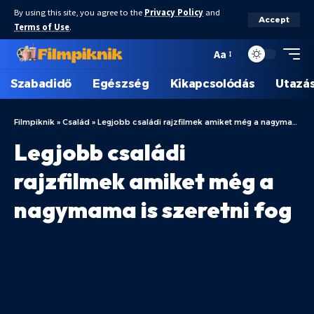
By using this site, you agree to the
Privacy Policy
and
Accept
Terms of Use
.
Aa
Szabadidő
Egészség
Kikapcsolódás
Utazá
Filmpiknik
»
Család
»
Legjobb családi rajzfilmek amiket még a nagymama is szeretni fog
Legjobb családi
rajzfilmek amiket még a
nagymama is szeretni fog