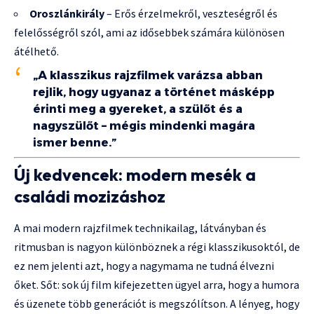
Oroszlánkirály
– Erős érzelmekről, veszteségről és
felelősségről szól, ami az idősebbek számára különösen
átélhető.
„A klasszikus rajzfilmek varázsa abban
rejlik, hogy ugyanaz a történet másképp
érinti meg a gyereket, a szülőt és a
nagyszülőt – mégis mindenki magára
ismer benne.”
Új kedvencek: modern mesék a
családi mozizáshoz
A mai modern rajzfilmek technikailag, látványban és
ritmusban is nagyon különböznek a régi klasszikusoktól, de
ez nem jelenti azt, hogy a nagymama ne tudná élvezni
őket. Sőt: sok új film kifejezetten ügyel arra, hogy a humora
és üzenete több generációt is megszólítson. A lényeg, hogy