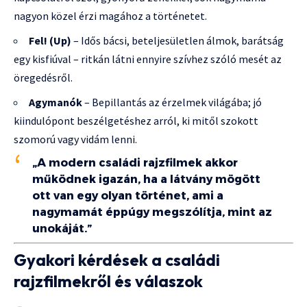
nagyon közel érzi magához a történetet.
Fel! (Up)
– Idős bácsi, beteljesületlen álmok, barátság
egy kisfiúval – ritkán látni ennyire szívhez szóló mesét az
öregedésről.
Agymanók
– Bepillantás az érzelmek világába; jó
kiindulópont beszélgetéshez arról, ki mitől szokott
szomorú vagy vidám lenni.
„A modern családi rajzfilmek akkor
működnek igazán, ha a látvány mögött
ott van egy olyan történet, ami a
nagymamát éppúgy megszólítja, mint az
unokáját.”
Gyakori kérdések a családi
rajzfilmekről és válaszok