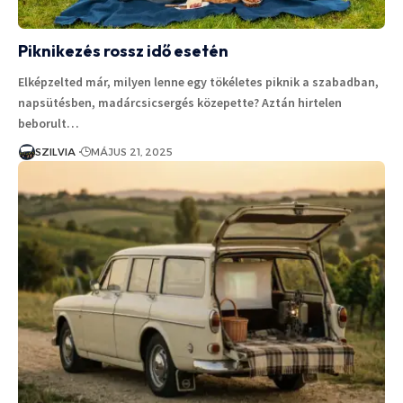
Piknikezés rossz idő esetén
Elképzelted már, milyen lenne egy tökéletes piknik a szabadban,
napsütésben, madárcsicsergés közepette? Aztán hirtelen
beborult…
SZILVIA
MÁJUS 21, 2025