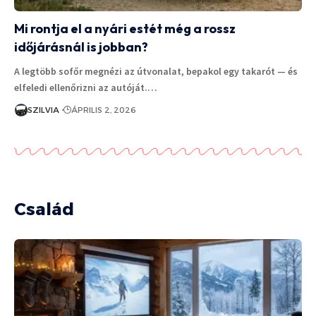
Mi rontja el a nyári estét még a rossz
időjárásnál is jobban?
A legtöbb sofőr megnézi az útvonalat, bepakol egy takarót — és
elfeledi ellenőrizni az autóját.…
SZILVIA
ÁPRILIS 2, 2026
Család