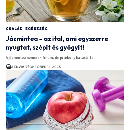
CSALÁD
EGÉSZSÉG
Jázmintea – az ital, ami egyszerre
nyugtat, szépít és gyógyít!
A jázmintea nemcsak finom, de jótékony hatású ital.
SZILVIA
OKTÓBER 14, 2025