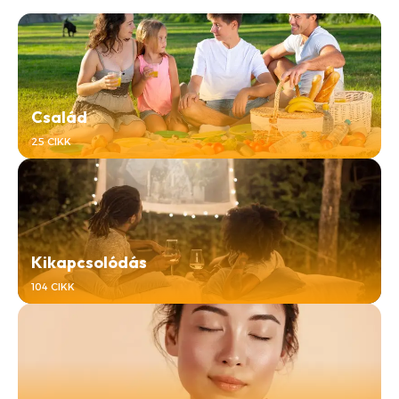
Család
25 CIKK
Kikapcsolódás
104 CIKK