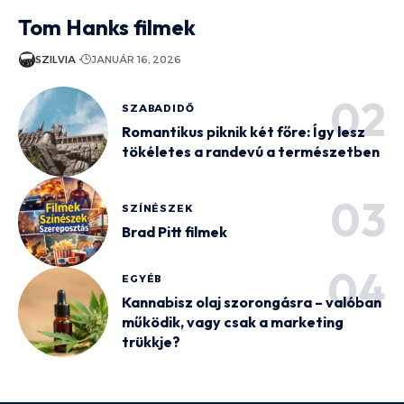
Tom Hanks filmek
SZILVIA
JANUÁR 16, 2026
SZABADIDŐ
Romantikus piknik két főre: Így lesz
tökéletes a randevú a természetben
SZÍNÉSZEK
Brad Pitt filmek
EGYÉB
Kannabisz olaj szorongásra – valóban
működik, vagy csak a marketing
trükkje?