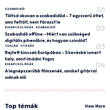
SZABADIDŐ
Töltsd okosan a szabadidőd – 7 egyszerű ötlet,
ami feltölt, nem fáraszt le
KIKAPCSOLÓDÁS
SZABADIDŐ
Szabadidő offline – Miért van szükséged
digitális pihenőkre, és hogyan csináld?
CSALÁD
UTAZÁS
Rejtett kincsek Európában – 5 kevésbé ismert
hely, amit imádni fogsz
KIKAPCSOLÓDÁS
A legnépszerűbb filmzenék, amiket gitárral
adnak elő
Top témák
View More