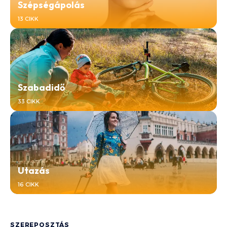
Szépségápolás
13 CIKK
Szabadidő
33 CIKK
Utazás
16 CIKK
SZEREPOSZTÁS