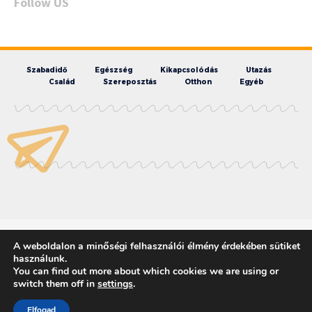
Follow US
Szabadidő
Egészség
Kikapcsolódás
Utazás
Család
Szereposztás
Otthon
Egyéb
Filmpiknik - 2025
A weboldalon a minőségi felhasználói élmény érdekében sütiket
használunk.
You can find out more about which cookies we are using or
switch them off in
settings
.
Elfogad