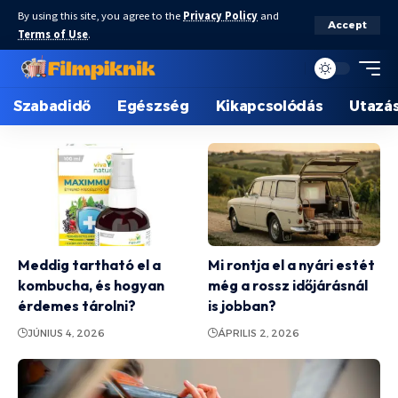
By using this site, you agree to the
Privacy Policy
and
Accept
Terms of Use
.
Szabadidő
Egészség
Kikapcsolódás
Utazá
Meddig tartható el a
Mi rontja el a nyári estét
kombucha, és hogyan
még a rossz időjárásnál
érdemes tárolni?
is jobban?
JÚNIUS 4, 2026
ÁPRILIS 2, 2026