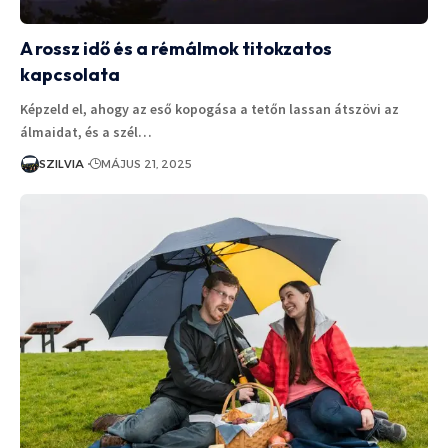
A rossz idő és a rémálmok titokzatos
kapcsolata
Képzeld el, ahogy az eső kopogása a tetőn lassan átszövi az
álmaidat, és a szél…
SZILVIA
MÁJUS 21, 2025