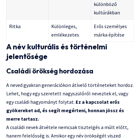
különböző
kultúrákban
Ritka
Különleges,
Erős személyes
emlékezetes
márka építése
A név kulturális és történelmi
jelentősége
Családi örökség hordozása
A neved gyakran generációkon átívelő történeteket hordoz.
Lehet, hogy egy szeretett nagyszülőről neveztek el, vagy
egy családi hagyományt folytat.
Ez a kapcsolat erős
gyökereket ad, és segít megérteni, honnan jössz és
merre tartasz.
A családi nevek átvétele nemcsak tisztelgés a múlt előtt,
hanem felelősség is. Amikor egy név örökségét viszed