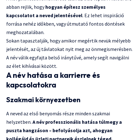
abban rejlik, hogy
hogyan építesz személyes
kapcsolatot a neved jelentésével
. Ez lehet inspiráció
forrása nehéz időkben, vagy útmutató fontos döntések
meghozatalában.
Sokan tapasztalják, hogy amikor megértik nevük mélyebb
jelentését, az új távlatokat nyit meg az önmegismerésben.
A név válik egyfajta belső iránytűvé, amely segít navigálni
az élet kihívásai között.
A név hatása a karrierre és
kapcsolatokra
Szakmai környezetben
A neved az első benyomás része minden szakmai
helyzetben.
A név professzionális hatása túlmegy a
puszta hangzáson – befolyásolja azt, ahogyan
kollégáid és üzleti partnereik észlelnek téged.