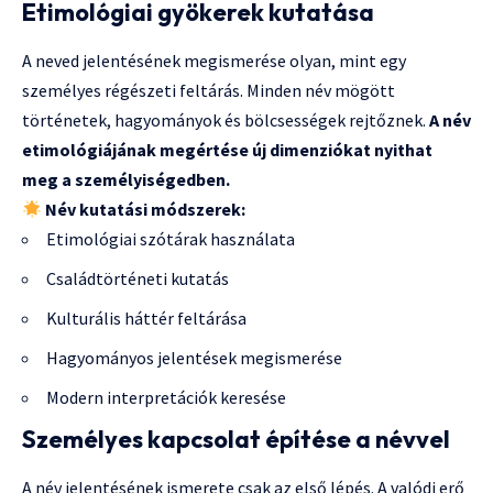
Etimológiai gyökerek kutatása
A neved jelentésének megismerése olyan, mint egy
személyes régészeti feltárás. Minden név mögött
történetek, hagyományok és bölcsességek rejtőznek.
A név
etimológiájának megértése új dimenziókat nyithat
meg a személyiségedben.
Név kutatási módszerek:
Etimológiai szótárak használata
Családtörténeti kutatás
Kulturális háttér feltárása
Hagyományos jelentések megismerése
Modern interpretációk keresése
Személyes kapcsolat építése a névvel
A név jelentésének ismerete csak az első lépés. A valódi erő