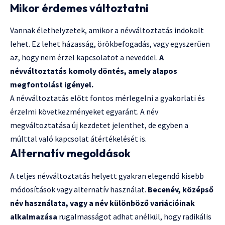
Mikor érdemes változtatni
Vannak élethelyzetek, amikor a névváltoztatás indokolt
lehet. Ez lehet házasság, örökbefogadás, vagy egyszerűen
az, hogy nem érzel kapcsolatot a neveddel.
A
névváltoztatás komoly döntés, amely alapos
megfontolást igényel.
A névváltoztatás előtt fontos mérlegelni a gyakorlati és
érzelmi következményeket egyaránt. A név
megváltoztatása új kezdetet jelenthet, de egyben a
múlttal való kapcsolat átértékelését is.
Alternatív megoldások
A teljes névváltoztatás helyett gyakran elegendő kisebb
módosítások vagy alternatív használat.
Becenév, középső
név használata, vagy a név különböző variációinak
alkalmazása
rugalmasságot adhat anélkül, hogy radikális