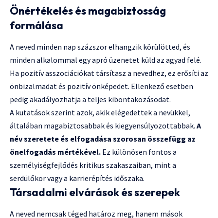
Önértékelés és magabiztosság
formálása
A neved minden nap százszor elhangzik körülötted, és
minden alkalommal egy apró üzenetet küld az agyad felé.
Ha pozitív asszociációkat társítasz a nevedhez, ez erősíti az
önbizalmadat és pozitív önképedet. Ellenkező esetben
pedig akadályozhatja a teljes kibontakozásodat.
A kutatások szerint azok, akik elégedettek a nevükkel,
általában magabiztosabbak és kiegyensúlyozottabbak.
A
név szeretete és elfogadása szorosan összefügg az
önelfogadás mértékével.
Ez különösen fontos a
személyiségfejlődés kritikus szakaszaiban, mint a
serdülőkor vagy a karrierépítés időszaka.
Társadalmi elvárások és szerepek
A neved nemcsak téged határoz meg, hanem mások