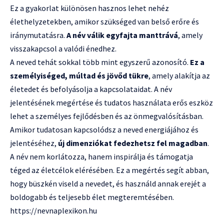
Ez a gyakorlat különösen hasznos lehet nehéz
élethelyzetekben, amikor szükséged van belső erőre és
iránymutatásra.
A név válik egyfajta manttrává
, amely
visszakapcsol a valódi énedhez.
A neved tehát sokkal több mint egyszerű azonosító.
Ez a
személyiséged, múltad és jövőd tükre
, amely alakítja az
életedet és befolyásolja a kapcsolataidat. A név
jelentésének megértése és tudatos használata erős eszköz
lehet a személyes fejlődésben és az önmegvalósításban.
Amikor tudatosan kapcsolódsz a neved energiájához és
jelentéséhez,
új dimenziókat fedezhetsz fel magadban
.
A név nem korlátozza, hanem inspirálja és támogatja
téged az életcélok elérésében. Ez a megértés segít abban,
hogy büszkén viseld a nevedet, és használd annak erejét a
boldogabb és teljesebb élet megteremtésében.
https://nevnaplexikon.hu