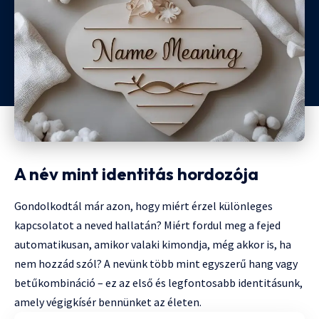
A név mint identitás hordozója
Gondolkodtál már azon, hogy miért érzel különleges
kapcsolatot a neved hallatán? Miért fordul meg a fejed
automatikusan, amikor valaki kimondja, még akkor is, ha
nem hozzád szól? A nevünk több mint egyszerű hang vagy
betűkombináció – ez az első és legfontosabb identitásunk,
amely végigkísér bennünket az életen.