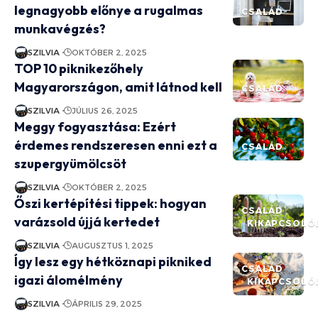
legnagyobb előnye a rugalmas
CSALÁD
munkavégzés?
SZILVIA
OKTÓBER 2, 2025
TOP 10 piknikezőhely
Magyarországon, amit látnod kell
CSALÁD
SZILVIA
JÚLIUS 26, 2025
Meggy fogyasztása: Ezért
érdemes rendszeresen enni ezt a
CSALÁD
szupergyümölcsöt
SZILVIA
OKTÓBER 2, 2025
Őszi kertépítési tippek: hogyan
CSALÁD
varázsold újjá kertedet
KIKAPCSOLÓ
SZILVIA
AUGUSZTUS 1, 2025
Így lesz egy hétköznapi pikniked
CSALÁD
igazi álomélmény
KIKAPCSOLÓ
SZILVIA
ÁPRILIS 29, 2025