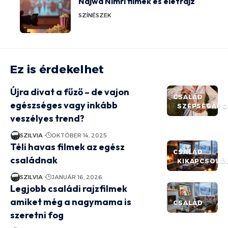
Najwa Nimri filmek és életrajz
SZÍNÉSZEK
Ez is érdekelhet
Újra divat a fűző – de vajon
CSALÁD
egészséges vagy inkább
SZÉPSÉGÁPO
veszélyes trend?
SZILVIA
OKTÓBER 14, 2025
Téli havas filmek az egész
CSALÁD
családnak
KIKAPCSOLÓ
SZILVIA
JANUÁR 16, 2026
Legjobb családi rajzfilmek
amiket még a nagymama is
CSALÁD
szeretni fog