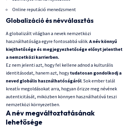
Online reputáció menedzsment
Globalizáció és névválasztás
A globalizált világban a nevek nemzetközi
használhatósága egyre fontosabbá válik.
A név könnyű
kiejthetősége és megjegyezhetősége előnyt jelenthet
a nemzetközi karrierben.
Ez nem jelenti azt, hogy fel kellene adnod a kulturális
identitásodat, hanem azt, hogy
tudatosan gondolkodj a
neved globális használhatóságáról
. Sok ember talál
kreatív megoldásokat arra, hogyan őrizze meg névének
autenticitását, miközben könnyen használhatóvá teszi
nemzetközi környezetben.
A név megváltoztatásának
lehetősége