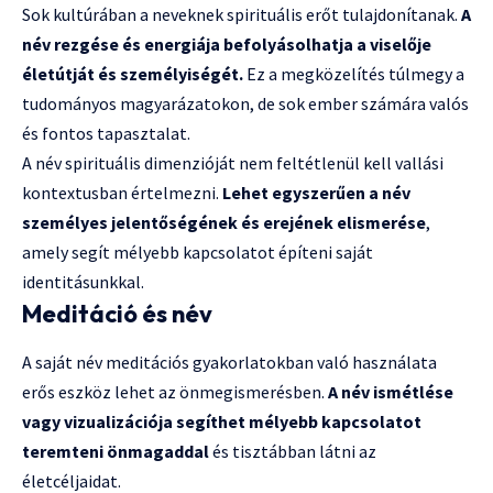
Sok kultúrában a neveknek spirituális erőt tulajdonítanak.
A
név rezgése és energiája befolyásolhatja a viselője
életútját és személyiségét.
Ez a megközelítés túlmegy a
tudományos magyarázatokon, de sok ember számára valós
és fontos tapasztalat.
A név spirituális dimenzióját nem feltétlenül kell vallási
kontextusban értelmezni.
Lehet egyszerűen a név
személyes jelentőségének és erejének elismerése
,
amely segít mélyebb kapcsolatot építeni saját
identitásunkkal.
Meditáció és név
A saját név meditációs gyakorlatokban való használata
erős eszköz lehet az önmegismerésben.
A név ismétlése
vagy vizualizációja segíthet mélyebb kapcsolatot
teremteni önmagaddal
és tisztábban látni az
életcéljaidat.