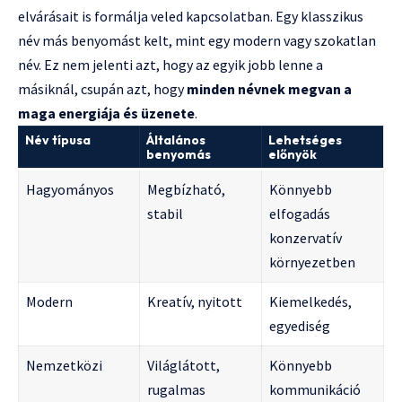
elvárásait is formálja veled kapcsolatban. Egy klasszikus
név más benyomást kelt, mint egy modern vagy szokatlan
név. Ez nem jelenti azt, hogy az egyik jobb lenne a
másiknál, csupán azt, hogy
minden névnek megvan a
maga energiája és üzenete
.
Név típusa
Általános
Lehetséges
benyomás
előnyök
Hagyományos
Megbízható,
Könnyebb
stabil
elfogadás
konzervatív
környezetben
Modern
Kreatív, nyitott
Kiemelkedés,
egyediség
Nemzetközi
Világlátott,
Könnyebb
rugalmas
kommunikáció