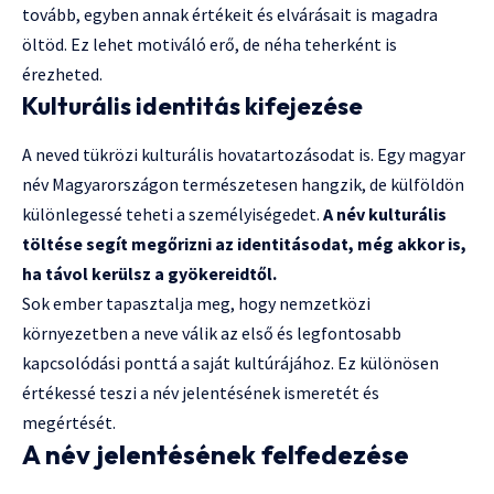
tovább, egyben annak értékeit és elvárásait is magadra
öltöd. Ez lehet motiváló erő, de néha teherként is
érezheted.
Kulturális identitás kifejezése
A neved tükrözi kulturális hovatartozásodat is. Egy magyar
név Magyarországon természetesen hangzik, de külföldön
különlegessé teheti a személyiségedet.
A név kulturális
töltése segít megőrizni az identitásodat, még akkor is,
ha távol kerülsz a gyökereidtől.
Sok ember tapasztalja meg, hogy nemzetközi
környezetben a neve válik az első és legfontosabb
kapcsolódási ponttá a saját kultúrájához. Ez különösen
értékessé teszi a név jelentésének ismeretét és
megértését.
A név jelentésének felfedezése