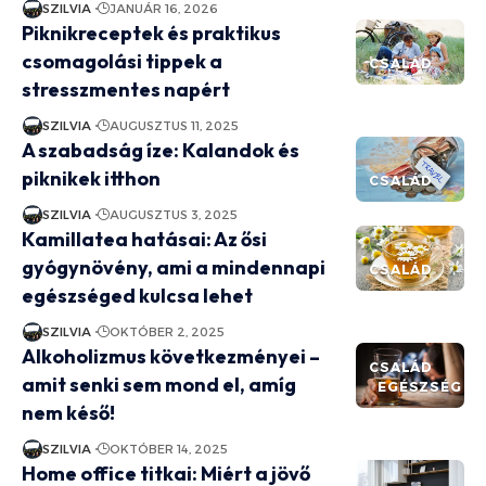
SZILVIA
JANUÁR 16, 2026
Piknikreceptek és praktikus
csomagolási tippek a
CSALÁD
stresszmentes napért
SZILVIA
AUGUSZTUS 11, 2025
A szabadság íze: Kalandok és
piknikek itthon
CSALÁD
SZILVIA
AUGUSZTUS 3, 2025
Kamillatea hatásai: Az ősi
gyógynövény, ami a mindennapi
CSALÁD
egészséged kulcsa lehet
SZILVIA
OKTÓBER 2, 2025
Alkoholizmus következményei –
CSALÁD
amit senki sem mond el, amíg
EGÉSZSÉG
nem késő!
SZILVIA
OKTÓBER 14, 2025
Home office titkai: Miért a jövő