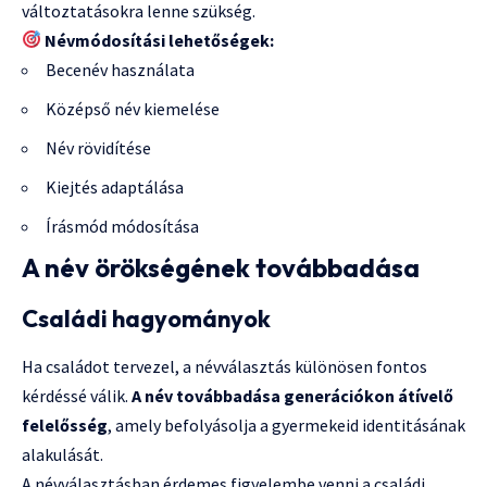
változtatásokra lenne szükség.
Névmódosítási lehetőségek:
Becenév használata
Középső név kiemelése
Név rövidítése
Kiejtés adaptálása
Írásmód módosítása
A név örökségének továbbadása
Családi hagyományok
Ha családot tervezel, a névválasztás különösen fontos
kérdéssé válik.
A név továbbadása generációkon átívelő
felelősség
, amely befolyásolja a gyermekeid identitásának
alakulását.
A névválasztásban érdemes figyelembe venni a családi