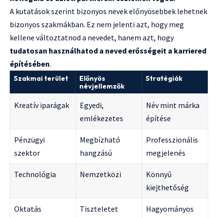
A kutatások szerint bizonyos nevek előnyösebbek lehetnek
bizonyos szakmákban. Ez nem jelenti azt, hogy meg
kellene változtatnod a nevedet, hanem azt, hogy
tudatosan használhatod a neved erősségeit a karriered
építésében
.
Szakmai terület
Előnyös
Stratégiák
névjellemzők
Kreatív iparágak
Egyedi,
Név mint márka
emlékezetes
építése
Pénzügyi
Megbízható
Professzionális
szektor
hangzású
megjelenés
Technológia
Nemzetközi
Könnyű
kiejthetőség
Oktatás
Tiszteletet
Hagyományos