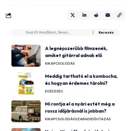
A legnépszerűbb filmzenék,
amiket gitárral adnak elő
KIKAPCSOLÓDÁS
Meddig tartható el a kombucha,
és hogyan érdemes tárolni?
EGÉSZSÉG
Mi rontja el a nyári estét még a
rossz időjárásnál is jobban?
KIKAPCSOLÓDÁS
SZABADIDŐ
UTAZÁS