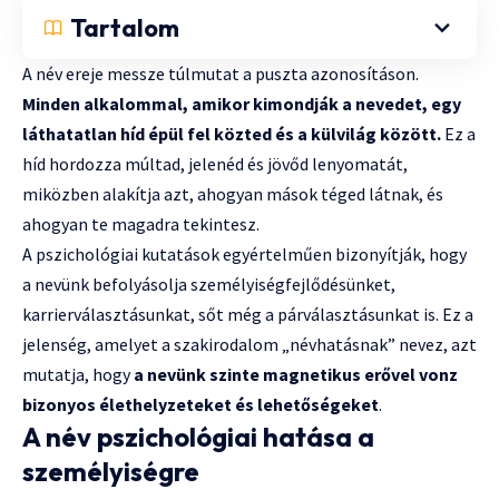
Tartalom
A név ereje messze túlmutat a puszta azonosításon.
Minden alkalommal, amikor kimondják a nevedet, egy
láthatatlan híd épül fel közted és a külvilág között.
Ez a
híd hordozza múltad, jelenéd és jövőd lenyomatát,
miközben alakítja azt, ahogyan mások téged látnak, és
ahogyan te magadra tekintesz.
A pszichológiai kutatások egyértelműen bizonyítják, hogy
a nevünk befolyásolja személyiségfejlődésünket,
karrierválasztásunkat, sőt még a párválasztásunkat is. Ez a
jelenség, amelyet a szakirodalom „névhatásnak” nevez, azt
mutatja, hogy
a nevünk szinte magnetikus erővel vonz
bizonyos élethelyzeteket és lehetőségeket
.
A név pszichológiai hatása a
személyiségre