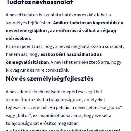
Tudatos névhasználat
A neved tudatos használata hatékony eszköz lehet a
személyes fejlődésben.
Amikor tudatosan kapcsolódsz a
neved energiájához, az erőforrássá válhat a céljaид
elérésében.
Ez nem jelenti azt, hogy a neved meghatározza a sorsodat,
hanem azt, hogy
eszközként használhatod az
önmegvalósításban
. A név lehet emlékeztető arra, hogy
kik vagyunk és mire törekszünk.
Név és személyiségfejlesztés
A név jelentésének mélyebb megértése segíthet
azonosítani azokat a tulajdonságokat, amelyeket
fejleszteni szeretnél. Ha például a neved jelentése „bölcs”
vagy „bátor”, ez inspirációt adhat arra, hogy ezeket a
tulajdonságokat erősítsd magadban.
A név válik egyfajta személyes küldetésnyilatkozattá
,