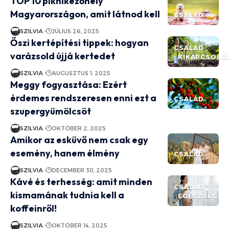
TOP 10 piknikezőhely
Magyarországon, amit látnod kell
CSALÁD
SZILVIA
JÚLIUS 26, 2025
Őszi kertépítési tippek: hogyan
CSALÁD
varázsold újjá kertedet
KIKAPCSOLÓ
SZILVIA
AUGUSZTUS 1, 2025
Meggy fogyasztása: Ezért
érdemes rendszeresen enni ezt a
CSALÁD
szupergyümölcsöt
SZILVIA
OKTÓBER 2, 2025
Amikor az esküvő nem csak egy
esemény, hanem élmény
CSALÁD
SZILVIA
DECEMBER 30, 2025
Kávé és terhesség: amit minden
CSALÁD
kismamának tudnia kell a
EGÉSZSÉG
koffeinről!
SZILVIA
OKTÓBER 14, 2025