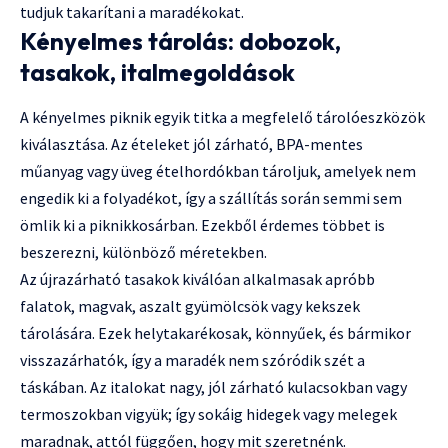
tudjuk takarítani a maradékokat.
Kényelmes tárolás: dobozok,
tasakok, italmegoldások
A kényelmes piknik egyik titka a megfelelő tárolóeszközök
kiválasztása. Az ételeket jól zárható, BPA-mentes
műanyag vagy üveg ételhordókban tároljuk, amelyek nem
engedik ki a folyadékot, így a szállítás során semmi sem
ömlik ki a piknikkosárban. Ezekből érdemes többet is
beszerezni, különböző méretekben.
Az újrazárható tasakok kiválóan alkalmasak apróbb
falatok, magvak, aszalt gyümölcsök vagy kekszek
tárolására. Ezek helytakarékosak, könnyűek, és bármikor
visszazárhatók, így a maradék nem szóródik szét a
táskában. Az italokat nagy, jól zárható kulacsokban vagy
termoszokban vigyük; így sokáig hidegek vagy melegek
maradnak, attól függően, hogy mit szeretnénk.