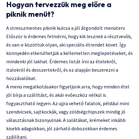
Hogyan tervezzük meg előre a
piknik menüt?
A stresszmentes piknik kulcsa a jól átgondolt menüterv.
Először is érdemes felmérni, hogy kik lesznek a résztvevők,
és van-e közöttük olyan, aki speciális étrendet követ. Így
könnyedén elkerülhetjük a kellemetlen meglepetéseket, és
mindenki jól lakhat. Érdemes listát írni az ételekről,
italokról és desszertekről, és ez alapján beszerezni a
hozzávalókat.
A menü megalkotásakor figyeljünk arra, hogy minden étel
jól bírja a szállítást, és akár evőeszköz nélkül is
fogyasztható legyen. Az ujjra vehető falatok, például mini
szendvicsek, sajtkockák, vagy zöldségchipszek mindig jó
választásnak bizonyulnak. A salátákat, krémeket inkább
kisebb adagokban, jól zárható dobozokban érdemes
szállítani.