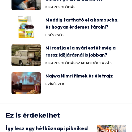
KIKAPCSOLÓDÁS
Meddig tartható el a kombucha,
és hogyan érdemes tárolni?
EGÉSZSÉG
Mi rontja el a nyári estét még a
rossz időjárásnál is jobban?
KIKAPCSOLÓDÁS
SZABADIDŐ
UTAZÁS
Najwa Nimri filmek és életrajz
SZÍNÉSZEK
Ez is érdekelhet
Így lesz egy hétköznapi pikniked
CSALÁD