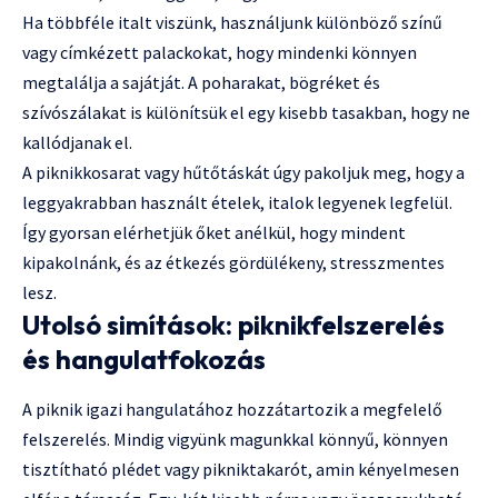
Ha többféle italt viszünk, használjunk különböző színű
vagy címkézett palackokat, hogy mindenki könnyen
megtalálja a sajátját. A poharakat, bögréket és
szívószálakat is különítsük el egy kisebb tasakban, hogy ne
kallódjanak el.
A piknikkosarat vagy hűtőtáskát úgy pakoljuk meg, hogy a
leggyakrabban használt ételek, italok legyenek legfelül.
Így gyorsan elérhetjük őket anélkül, hogy mindent
kipakolnánk, és az étkezés gördülékeny, stresszmentes
lesz.
Utolsó simítások: piknikfelszerelés
és hangulatfokozás
A piknik igazi hangulatához hozzátartozik a megfelelő
felszerelés. Mindig vigyünk magunkkal könnyű, könnyen
tisztítható plédet vagy pikniktakarót, amin kényelmesen