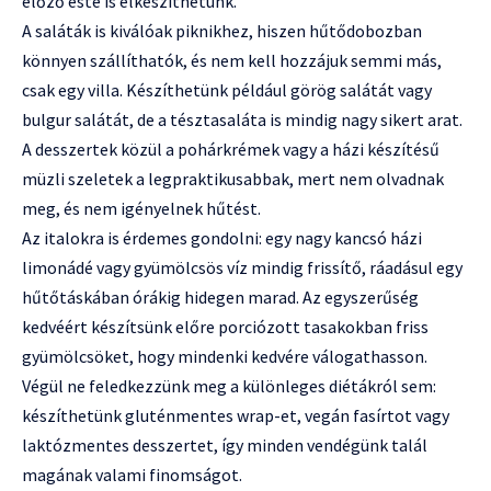
előző este is elkészíthetünk.
A saláták is kiválóak piknikhez, hiszen hűtődobozban
könnyen szállíthatók, és nem kell hozzájuk semmi más,
csak egy villa. Készíthetünk például görög salátát vagy
bulgur salátát, de a tésztasaláta is mindig nagy sikert arat.
A desszertek közül a pohárkrémek vagy a házi készítésű
müzli szeletek a legpraktikusabbak, mert nem olvadnak
meg, és nem igényelnek hűtést.
Az italokra is érdemes gondolni: egy nagy kancsó házi
limonádé vagy gyümölcsös víz mindig frissítő, ráadásul egy
hűtőtáskában órákig hidegen marad. Az egyszerűség
kedvéért készítsünk előre porciózott tasakokban friss
gyümölcsöket, hogy mindenki kedvére válogathasson.
Végül ne feledkezzünk meg a különleges diétákról sem:
készíthetünk gluténmentes wrap-et, vegán fasírtot vagy
laktózmentes desszertet, így minden vendégünk talál
magának valami finomságot.