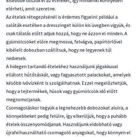
kisebbbe osszuk el az ételeket, így mindenki könnyedén
elérheti, amit szeretne.
Az ételek rétegezésénél is érdemes figyelni: például a
saláták esetében a dresszinget külön kis üvegben vigyük, és
csak tálalás előtt adjuk hozzá, hogy ne ázzon el minden. A
gyümölcsöket előre megmosva, felvágva, papírtörlővel
kibélelt dobozban szállítsuk, hogy ne legyenek túl
nedvesek.
A hidegen tartandó ételekhez használjunk jégakkuval
ellátott hűtőtáskát, vagy fagyasztott palackokat, amelyek
később ivóvízként is szolgálhatnak. Ezzel megelőzhetjük,
hogy a tejtermékek, húsok vagy gyümölcsök idő előtt
megromoljanak.
Csomagoláskor tegyük a legnehezebb dobozokat alulra, a
könnyebbeket pedig felülre, így elkerüljük, hogy a puhább
ételek összenyomódjanak. Használjunk eldobható vagy
újrafelhasználható csomagoló anyagokat, hogy könnyen el