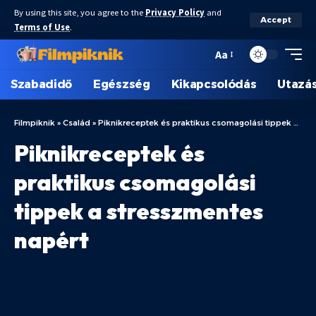
By using this site, you agree to the
Privacy Policy
and
Accept
Terms of Use
.
Aa
Szabadidő
Egészség
Kikapcsolódás
Utazá
Filmpiknik
»
Család
»
Piknikreceptek és praktikus csomagolási tippek a stresszmentes napért
Piknikreceptek és
praktikus csomagolási
tippek a stresszmentes
napért