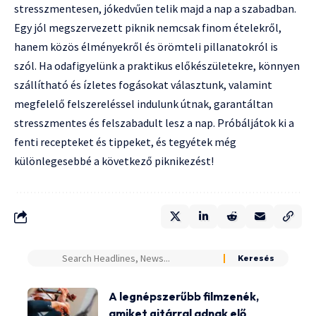
stresszmentesen, jókedvűen telik majd a nap a szabadban.
Egy jól megszervezett piknik nemcsak finom ételekről,
hanem közös élményekről és örömteli pillanatokról is
szól. Ha odafigyelünk a praktikus előkészületekre, könnyen
szállítható és ízletes fogásokat választunk, valamint
megfelelő felszereléssel indulunk útnak, garantáltan
stresszmentes és felszabadult lesz a nap. Próbáljátok ki a
fenti recepteket és tippeket, és tegyétek még
különlegesebbé a következő piknikezést!
A legnépszerűbb filmzenék,
amiket gitárral adnak elő