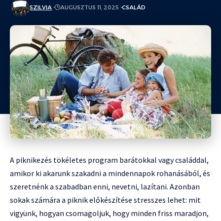
SZILVIA
AUGUSZTUS 11, 2025
CSALÁD
A piknikezés tökéletes program barátokkal vagy családdal,
amikor ki akarunk szakadni a mindennapok rohanásából, és
szeretnénk a szabadban enni, nevetni, lazítani. Azonban
sokak számára a piknik előkészítése stresszes lehet: mit
vigyünk, hogyan csomagoljuk, hogy minden friss maradjon,