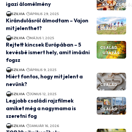
igazi álomélmény
KIKAPCSOLÓ
SZILVIA
ÁPRILIS 29, 2025
Kirándulásról álmodtam – Vajon
mit jelenthet?
CSALÁD
SZILVIA
MÁJUS 1, 2025
Rejtett kincsek Európában – 5
CSALÁD
kevésbé ismert hely, amit imádni
UTAZÁS
fogsz
SZILVIA
ÁPRILIS 9, 2025
Miért fontos, hogy mit jelent a
nevünk?
CSALÁD
SZILVIA
JÚNIUS 12, 2025
Legjobb családi rajzfilmek
amiket még a nagymama is
CSALÁD
szeretni fog
SZILVIA
JANUÁR 16, 2026