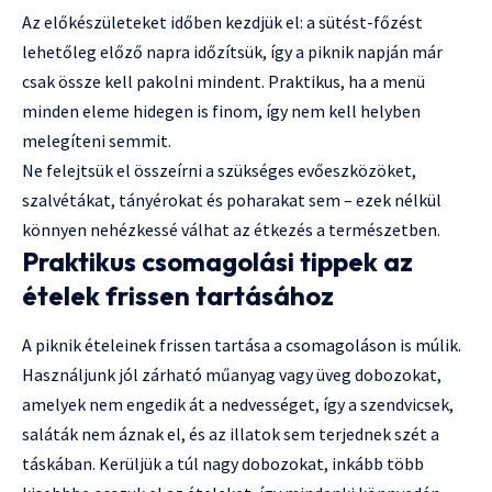
Az előkészületeket időben kezdjük el: a sütést-főzést
lehetőleg előző napra időzítsük, így a piknik napján már
csak össze kell pakolni mindent. Praktikus, ha a menü
minden eleme hidegen is finom, így nem kell helyben
melegíteni semmit.
Ne felejtsük el összeírni a szükséges evőeszközöket,
szalvétákat, tányérokat és poharakat sem – ezek nélkül
könnyen nehézkessé válhat az étkezés a természetben.
Praktikus csomagolási tippek az
ételek frissen tartásához
A piknik ételeinek frissen tartása a csomagoláson is múlik.
Használjunk jól zárható műanyag vagy üveg dobozokat,
amelyek nem engedik át a nedvességet, így a szendvicsek,
saláták nem áznak el, és az illatok sem terjednek szét a
táskában. Kerüljük a túl nagy dobozokat, inkább több