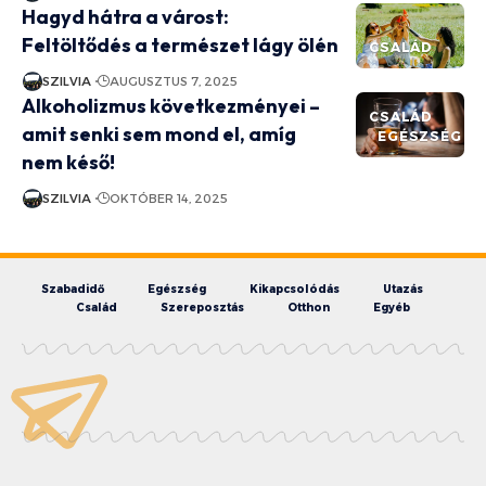
Hagyd hátra a várost:
Feltöltődés a természet lágy ölén
CSALÁD
SZILVIA
AUGUSZTUS 7, 2025
Alkoholizmus következményei –
CSALÁD
amit senki sem mond el, amíg
EGÉSZSÉG
nem késő!
SZILVIA
OKTÓBER 14, 2025
Szabadidő
Egészség
Kikapcsolódás
Utazás
Család
Szereposztás
Otthon
Egyéb