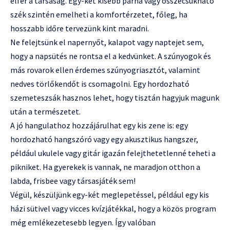
elfér a társaság. Egy-két kisebb párna vagy összecsukható
szék szintén emelheti a komfortérzetet, főleg, ha
hosszabb időre tervezünk kint maradni.
Ne felejtsünk el napernyőt, kalapot vagy naptejet sem,
hogy a napsütés ne rontsa el a kedvünket. A szúnyogok és
más rovarok ellen érdemes szúnyogriasztót, valamint
nedves törlőkendőt is csomagolni. Egy hordozható
szemeteszsák hasznos lehet, hogy tisztán hagyjuk magunk
után a természetet.
A jó hangulathoz hozzájárulhat egy kis zene is: egy
hordozható hangszóró vagy egy akusztikus hangszer,
például ukulele vagy gitár igazán felejthetetlenné teheti a
pikniket. Ha gyerekek is vannak, ne maradjon otthon a
labda, frisbee vagy társasjáték sem!
Végül, készüljünk egy-két meglepetéssel, például egy kis
házi sütivel vagy vicces kvízjátékkal, hogy a közös program
még emlékezetesebb legyen. Így valóban