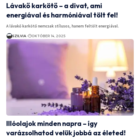
Lávakő karkötő – a divat, ami
energiával és harmóniával tölt fel!
A lávakő karkötő nemcsak stílusos, hanem feltölt energiával.
SZILVIA
OKTÓBER 14, 2025
Illóolajok minden napra – így
varázsolhatod velük jobbá az életed!