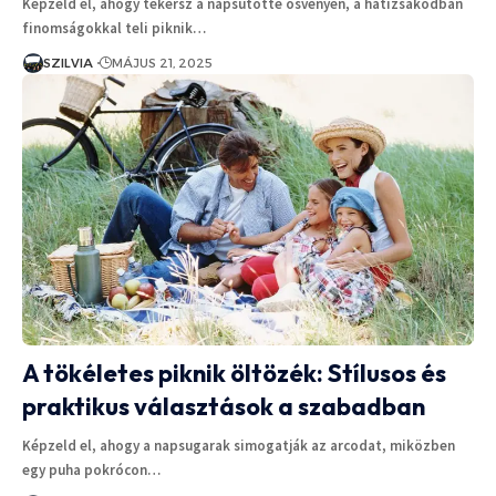
Képzeld el, ahogy tekersz a napsütötte ösvényen, a hátizsákodban
finomságokkal teli piknik…
SZILVIA
MÁJUS 21, 2025
A tökéletes piknik öltözék: Stílusos és
praktikus választások a szabadban
Képzeld el, ahogy a napsugarak simogatják az arcodat, miközben
egy puha pokrócon…