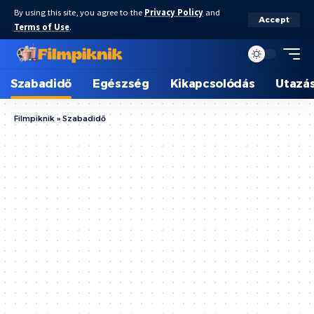
By using this site, you agree to the
Privacy Policy
and
Accept
Terms of Use
.
Szabadidő
Egészség
Kikapcsolódás
Utazá
Filmpiknik
»
Szabadidő