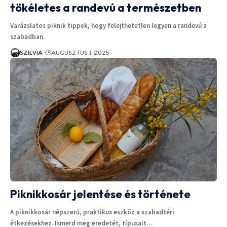
tökéletes a randevú a természetben
Varázslatos piknik tippek, hogy felejthetetlen legyen a randevú a
szabadban.
SZILVIA
AUGUSZTUS 1, 2025
Piknikkosár jelentése és története
A piknikkosár népszerű, praktikus eszköz a szabadtéri
étkezésekhez. Ismerd meg eredetét, típusait…