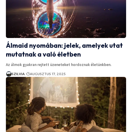
Álmaid nyomában: jelek, amelyek utat
mutatnak a való életben
Az álmok gyakran rejtett üzeneteket hordoznak életünkben.
SZILVIA
AUGUSZTUS 17, 2025