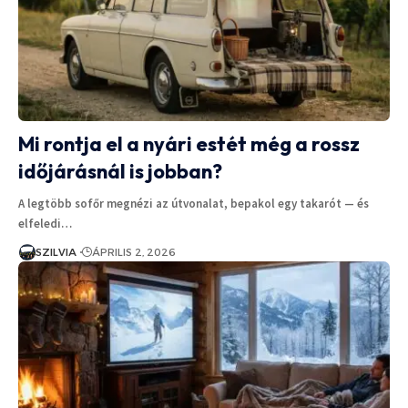
Mi rontja el a nyári estét még a rossz
időjárásnál is jobban?
A legtöbb sofőr megnézi az útvonalat, bepakol egy takarót — és
elfeledi…
SZILVIA
ÁPRILIS 2, 2026