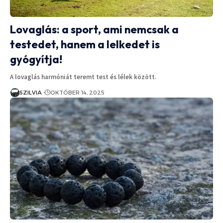
Lovaglás: a sport, ami nemcsak a
testedet, hanem a lelkedet is
gyógyítja!
A lovaglás harmóniát teremt test és lélek között.
SZILVIA
OKTÓBER 14, 2025