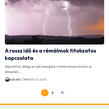
A rossz idő és a rémálmok titokzatos
kapcsolata
Képzeld el, ahogy az eső kopogása a tetőn lassan átszövi az
álmaidat,…
SZILVIA
MÁJUS 21, 2025
1
2