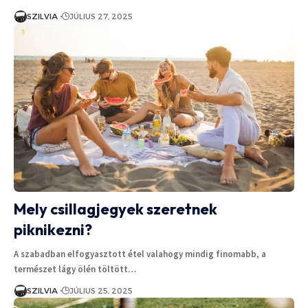
SZILVIA
JÚLIUS 27, 2025
Mely csillagjegyek szeretnek
piknikezni?
A szabadban elfogyasztott étel valahogy mindig finomabb, a
természet lágy ölén töltött…
SZILVIA
JÚLIUS 25, 2025