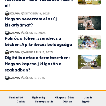
el!
SZILVIA
OKTÓBER 14, 2025
Hogyan nevezzem el az új
kiskutyámat?
CSALÁD
SZILVIA
JÚLIUS 25, 2025
Pokróc a fűben, szendvics a
kézben: A piknikezés boldogsága
CSALÁD
SZILVIA
AUGUSZTUS 15, 2025
Digitális detox a természetben:
Hogyan kapcsolj ki igazán a
CSALÁD
szabadban?
SZILVIA
JÚLIUS 16, 2025
Szabadidő
Egészség
Kikapcsolódás
Utazás
Család
Szereposztás
Otthon
Egyéb