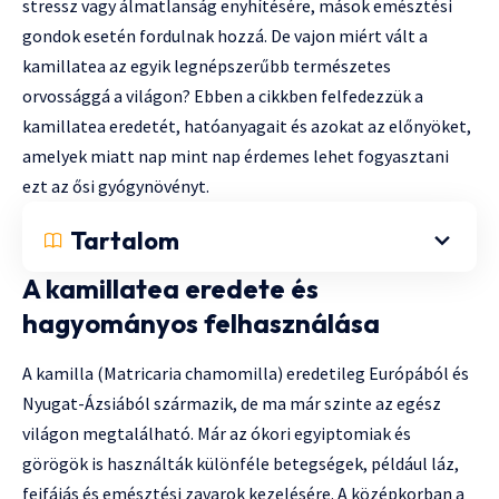
stressz vagy álmatlanság enyhítésére, mások emésztési
gondok esetén fordulnak hozzá. De vajon miért vált a
kamillatea az egyik legnépszerűbb természetes
orvossággá a világon? Ebben a cikkben felfedezzük a
kamillatea eredetét, hatóanyagait és azokat az előnyöket,
amelyek miatt nap mint nap érdemes lehet fogyasztani
ezt az ősi gyógynövényt.
Tartalom
A kamillatea eredete és
hagyományos felhasználása
A kamilla (Matricaria chamomilla) eredetileg Európából és
Nyugat-Ázsiából származik, de ma már szinte az egész
világon megtalálható. Már az ókori egyiptomiak és
görögök is használták különféle betegségek, például láz,
fejfájás és emésztési zavarok kezelésére. A középkorban a