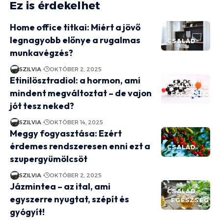
Ez is érdekelhet
Home office titkai: Miért a jövő
legnagyobb előnye a rugalmas
CSALÁD
munkavégzés?
SZILVIA
OKTÓBER 2, 2025
Etinilösztradiol: a hormon, ami
CSALÁD
mindent megváltoztat – de vajon
EGÉSZSÉG
jót tesz neked?
SZILVIA
OKTÓBER 14, 2025
Meggy fogyasztása: Ezért
érdemes rendszeresen enni ezt a
CSALÁD
szupergyümölcsöt
SZILVIA
OKTÓBER 2, 2025
Jázmintea – az ital, ami
CSALÁD
egyszerre nyugtat, szépít és
EGÉSZSÉG
gyógyít!