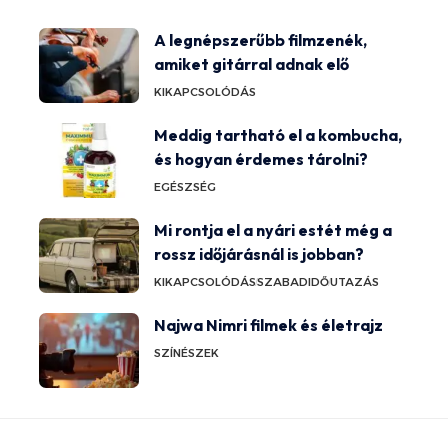
A legnépszerűbb filmzenék,
amiket gitárral adnak elő
KIKAPCSOLÓDÁS
Meddig tartható el a kombucha,
és hogyan érdemes tárolni?
EGÉSZSÉG
Mi rontja el a nyári estét még a
rossz időjárásnál is jobban?
KIKAPCSOLÓDÁS
SZABADIDŐ
UTAZÁS
Najwa Nimri filmek és életrajz
SZÍNÉSZEK