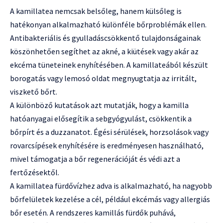
A kamillatea nemcsak belsőleg, hanem külsőleg is
hatékonyan alkalmazható különféle bőrproblémák ellen.
Antibakteriális és gyulladáscsökkentő tulajdonságainak
köszönhetően segíthet az akné, a kiütések vagy akár az
ekcéma tüneteinek enyhítésében. A kamillateából készült
borogatás vagy lemosó oldat megnyugtatja az irritált,
viszkető bőrt.
A különböző kutatások azt mutatják, hogy a kamilla
hatóanyagai elősegítik a sebgyógyulást, csökkentik a
bőrpírt és a duzzanatot. Égési sérülések, horzsolások vagy
rovarcsípések enyhítésére is eredményesen használható,
mivel támogatja a bőr regenerációját és védi azt a
fertőzésektől.
A kamillatea fürdővízhez adva is alkalmazható, ha nagyobb
bőrfelületek kezelése a cél, például ekcémás vagy allergiás
bőr esetén. A rendszeres kamillás fürdők puhává,