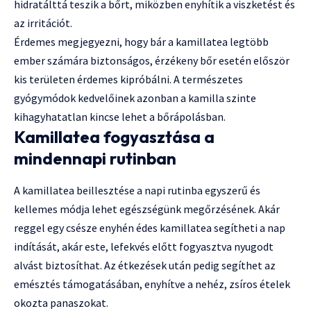
hidratálttá teszik a bőrt, miközben enyhítik a viszketést és
az irritációt.
Érdemes megjegyezni, hogy bár a kamillatea legtöbb
ember számára biztonságos, érzékeny bőr esetén először
kis területen érdemes kipróbálni. A természetes
gyógymódok kedvelőinek azonban a kamilla szinte
kihagyhatatlan kincse lehet a bőrápolásban.
Kamillatea fogyasztása a
mindennapi rutinban
A kamillatea beillesztése a napi rutinba egyszerű és
kellemes módja lehet egészségünk megőrzésének. Akár
reggel egy csésze enyhén édes kamillatea segítheti a nap
indítását, akár este, lefekvés előtt fogyasztva nyugodt
alvást biztosíthat. Az étkezések után pedig segíthet az
emésztés támogatásában, enyhítve a nehéz, zsíros ételek
okozta panaszokat.