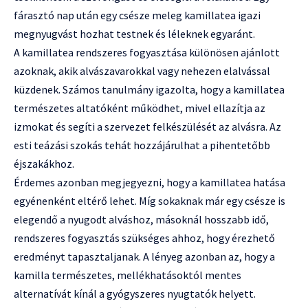
fárasztó nap után egy csésze meleg kamillatea igazi
megnyugvást hozhat testnek és léleknek egyaránt.
A kamillatea rendszeres fogyasztása különösen ajánlott
azoknak, akik alvászavarokkal vagy nehezen elalvással
küzdenek. Számos tanulmány igazolta, hogy a kamillatea
természetes altatóként működhet, mivel ellazítja az
izmokat és segíti a szervezet felkészülését az alvásra. Az
esti teázási szokás tehát hozzájárulhat a pihentetőbb
éjszakákhoz.
Érdemes azonban megjegyezni, hogy a kamillatea hatása
egyénenként eltérő lehet. Míg sokaknak már egy csésze is
elegendő a nyugodt alváshoz, másoknál hosszabb idő,
rendszeres fogyasztás szükséges ahhoz, hogy érezhető
eredményt tapasztaljanak. A lényeg azonban az, hogy a
kamilla természetes, mellékhatásoktól mentes
alternatívát kínál a gyógyszeres nyugtatók helyett.