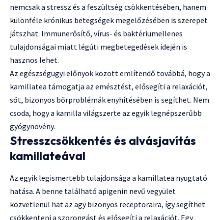
nemcsak a stressz és a feszültség csökkentésében, hanem
különféle krónikus betegségek megelőzésében is szerepet
játszhat. Immunerősítő, vírus- és baktériumellenes
tulajdonságai miatt légúti megbetegedések idején is
hasznos lehet.
Az egészségügyi előnyök között említendő továbbá, hogy a
kamillatea támogatja az emésztést, elősegíti a relaxációt,
sőt, bizonyos bőrproblémák enyhítésében is segíthet. Nem
csoda, hogy a kamilla világszerte az egyik legnépszerűbb
gyógynövény.
Stresszcsökkentés és alvásjavítás
kamillateával
Az egyik legismertebb tulajdonsága a kamillatea nyugtató
hatása. A benne található apigenin nevű vegyület
közvetlenül hat az agy bizonyos receptoraira, így segíthet
csökkenteni a szorongást és elősegíti a relaxációt. Egy