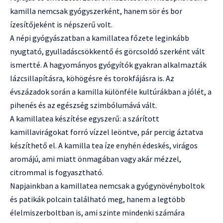
kamilla nemcsak gyógyszerként, hanem sör és bor
ízesítőjeként is népszerű volt.
A népi gyógyászatban a kamillatea főzete leginkább
nyugtató, gyulladáscsökkentő és görcsoldó szerként vált
ismertté. A hagyományos gyógyítók gyakran alkalmazták
lázcsillapításra, köhögésre és torokfájásra is. Az
évszázadok során a kamilla különféle kultúrákban a jólét, a
pihenés és az egészség szimbólumává vált.
A kamillatea készítése egyszerű: a szárított
kamillavirágokat forró vízzel leöntve, pár percig áztatva
készíthető el. A kamilla tea íze enyhén édeskés, virágos
aromájú, ami miatt önmagában vagy akár mézzel,
citrommal is fogyasztható.
Napjainkban a kamillatea nemcsak a gyógynövényboltok
és patikák polcain található meg, hanem a legtöbb
élelmiszerboltban is, ami szinte mindenki számára