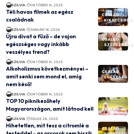
SZILVIA
OKTÓBER 14, 2025
Téli havas filmek az egész
CSALÁD
családnak
KIKAPCSOLÓ
SZILVIA
JANUÁR 16, 2026
Újra divat a fűző – de vajon
CSALÁD
egészséges vagy inkább
SZÉPSÉGÁPO
veszélyes trend?
SZILVIA
OKTÓBER 14, 2025
Alkoholizmus következményei –
CSALÁD
amit senki sem mond el, amíg
EGÉSZSÉG
nem késő!
SZILVIA
OKTÓBER 14, 2025
TOP 10 piknikezőhely
Magyarországon, amit látnod kell
CSALÁD
SZILVIA
JÚLIUS 26, 2025
Hihetetlen, mit tesz a citromlé a
CSALÁD
testeddel – az orvosok sem hiszik
EGÉSZSÉG