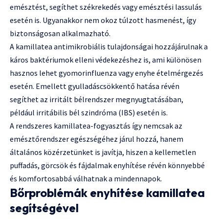
emésztést, segíthet székrekedés vagy emésztési lassulás
esetén is. Ugyanakkor nem okoz túlzott hasmenést, így
biztonságosan alkalmazható.
A kamillatea antimikrobiális tulajdonságai hozzájárulnak a
káros baktériumok elleni védekezéshez is, ami különösen
hasznos lehet gyomorinfluenza vagy enyhe ételmérgezés
esetén. Emellett gyulladáscsökkentő hatása révén
segíthet az irritált bélrendszer megnyugtatásában,
például irritábilis bél szindróma (IBS) esetén is.
A rendszeres kamillatea-fogyasztás így nemcsak az
emésztőrendszer egészségéhez járul hozzá, hanem
általános közérzetünket is javítja, hiszen a kellemetlen
puffadás, görcsök és fájdalmak enyhítése révén könnyebbé
és komfortosabbá válhatnak a mindennapok.
Bőrproblémák enyhítése kamillatea
segítségével