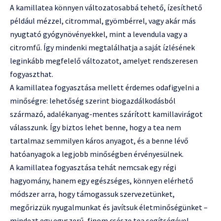
A kamillatea könnyen változatosabbá tehető, ízesíthető
például mézzel, citrommal, gyömbérrel, vagy akár más
nyugtató gyógynövényekkel, mint a levendula vagy a
citromfű. Így mindenki megtalálhatja a saját ízlésének
leginkább megfelelő változatot, amelyet rendszeresen
fogyaszthat.
A kamillatea fogyasztása mellett érdemes odafigyelni a
minőségre: lehetőség szerint biogazdálkodásból
származó, adalékanyag-mentes szárított kamillavirágot
válasszunk. Így biztos lehet benne, hogy a tea nem
tartalmaz semmilyen káros anyagot, és a benne lévő
hatóanyagok a legjobb minőségben érvényesülnek.
A kamillatea fogyasztása tehát nemcsak egy régi
hagyomány, hanem egy egészséges, könnyen elérhető
módszer arra, hogy támogassuk szervezetünket,
megőrizzük nyugalmunkat és javítsuk életminőségünket –
mindezt egy egyszerű, finom csésze tea segítségével.