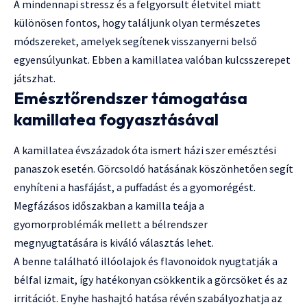
A mindennapi stressz és a felgyorsult életvitel miatt
különösen fontos, hogy találjunk olyan természetes
módszereket, amelyek segítenek visszanyerni belső
egyensúlyunkat. Ebben a kamillatea valóban kulcsszerepet
játszhat.
Emésztőrendszer támogatása
kamillatea fogyasztásával
A kamillatea évszázadok óta ismert házi szer emésztési
panaszok esetén. Görcsoldó hatásának köszönhetően segít
enyhíteni a hasfájást, a puffadást és a gyomorégést.
Megfázásos időszakban a kamilla teája a
gyomorproblémák mellett a bélrendszer
megnyugtatására is kiváló választás lehet.
A benne található illóolajok és flavonoidok nyugtatják a
bélfal izmait, így hatékonyan csökkentik a görcsöket és az
irritációt. Enyhe hashajtó hatása révén szabályozhatja az