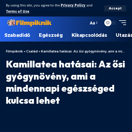
By using this site, you agree to the
Privacy Policy
and
Accept
Terms of Use
.
Aa
Szabadidő
Egészség
Kikapcsolódás
Utazá
Filmpiknik
»
Család
»
Kamillatea hatásai: Az ősi gyógynövény, ami a mindennapi egészséged kulcsa lehet
Kamillatea hatásai: Az ősi
gyógynövény, ami a
mindennapi egészséged
kulcsa lehet