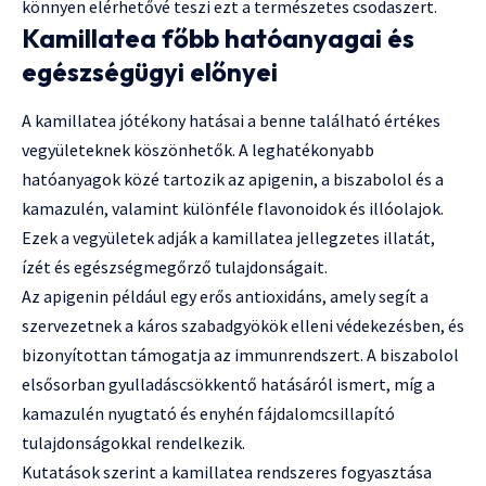
könnyen elérhetővé teszi ezt a természetes csodaszert.
Kamillatea főbb hatóanyagai és
egészségügyi előnyei
A kamillatea jótékony hatásai a benne található értékes
vegyületeknek köszönhetők. A leghatékonyabb
hatóanyagok közé tartozik az apigenin, a biszabolol és a
kamazulén, valamint különféle flavonoidok és illóolajok.
Ezek a vegyületek adják a kamillatea jellegzetes illatát,
ízét és egészségmegőrző tulajdonságait.
Az apigenin például egy erős antioxidáns, amely segít a
szervezetnek a káros szabadgyökök elleni védekezésben, és
bizonyítottan támogatja az immunrendszert. A biszabolol
elsősorban gyulladáscsökkentő hatásáról ismert, míg a
kamazulén nyugtató és enyhén fájdalomcsillapító
tulajdonságokkal rendelkezik.
Kutatások szerint a kamillatea rendszeres fogyasztása