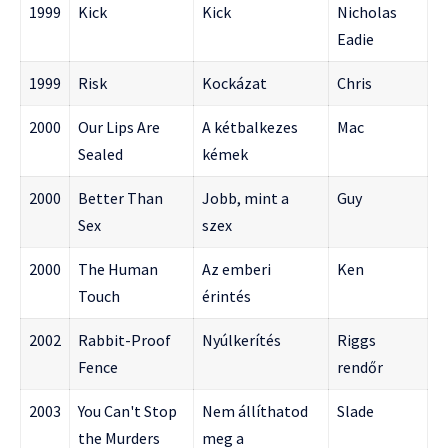
1999
Kick
Kick
Nicholas
Eadie
1999
Risk
Kockázat
Chris
2000
Our Lips Are
A kétbalkezes
Mac
Sealed
kémek
2000
Better Than
Jobb, mint a
Guy
Sex
szex
2000
The Human
Az emberi
Ken
Touch
érintés
2002
Rabbit-Proof
Nyúlkerítés
Riggs
Fence
rendőr
2003
You Can't Stop
Nem állíthatod
Slade
the Murders
meg a