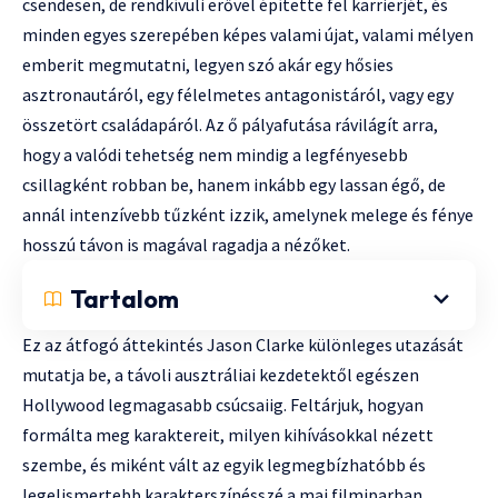
csendesen, de rendkívüli erővel építette fel karrierjét, és
minden egyes szerepében képes valami újat, valami mélyen
emberit megmutatni, legyen szó akár egy hősies
asztronautáról, egy félelmetes antagonistáról, vagy egy
összetört családapáról. Az ő pályafutása rávilágít arra,
hogy a valódi tehetség nem mindig a legfényesebb
csillagként robban be, hanem inkább egy lassan égő, de
annál intenzívebb tűzként izzik, amelynek melege és fénye
hosszú távon is magával ragadja a nézőket.
Tartalom
Ez az átfogó áttekintés Jason Clarke különleges utazását
mutatja be, a távoli ausztráliai kezdetektől egészen
Hollywood legmagasabb csúcsaiig. Feltárjuk, hogyan
formálta meg karaktereit, milyen kihívásokkal nézett
szembe, és miként vált az egyik legmegbízhatóbb és
legelismertebb karakterszínésszé a mai filmiparban.