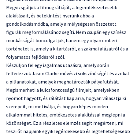
Megvizsgáljuk a filmográfiáját, a legemlékezetesebb
alakításait, és betekintést nyerünk abba a
gondolkodásmódba, amely a mélységesen összetett
figurák megformálásához segíti. Nem csupán egy színész
munkásságát boncolgatjuk, hanem egy olyan emberi
történetet is, amely a kitartásról, a szakmai alázatról és a
folyamatos fejlődésről szól.
Készüljön fel egy izgalmas utazásra, amely során
felfedezzük Jason Clarke művészi sokszínűségét és azokat
a pillanatokat, amelyek meghatározták pályafutását.
Megismerheti a kulcsfontosságú filmjeit, amelyekben
nyomot hagyott, és rálátást kap arra, hogyan választja ki
szerepeit, mi motiválja, és hogyan képes minden
alkalommal hiteles, emlékezetes alakítással meglepni a
közönséget. Ez a részletes elemzés segít megérteni, mi
teszi őt napjaink egyik legérdekesebb és legtehetségesebb