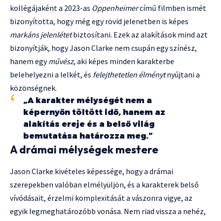
kollégájaként a 2023-as
Oppenheimer
című filmben ismét
bizonyította, hogy még egy rövid jelenetben is képes
markáns jelenlétet
biztosítani. Ezek az alakítások mind azt
bizonyítják, hogy Jason Clarke nem csupán egy színész,
hanem egy
művész
, aki képes minden karakterbe
belehelyezni a lelkét, és
felejthetetlen élményt
nyújtani a
közönségnek.
„A karakter mélységét nem a
képernyőn töltött idő, hanem az
alakítás ereje és a belső világ
bemutatása határozza meg.”
A drámai mélységek mestere
Jason Clarke kivételes képessége, hogy a drámai
szerepekben valóban elmélyüljön, és a karakterek belső
vívódásait, érzelmi komplexitását a vászonra vigye, az
egyik legmeghatározóbb vonása. Nem riad vissza a nehéz,