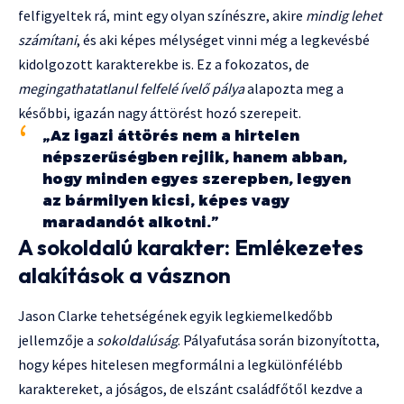
felfigyeltek rá, mint egy olyan színészre, akire
mindig lehet
számítani
, és aki képes mélységet vinni még a legkevésbé
kidolgozott karakterekbe is. Ez a fokozatos, de
megingathatatlanul felfelé ívelő pálya
alapozta meg a
későbbi, igazán nagy áttörést hozó szerepeit.
„Az igazi áttörés nem a hirtelen
népszerűségben rejlik, hanem abban,
hogy minden egyes szerepben, legyen
az bármilyen kicsi, képes vagy
maradandót alkotni.”
A sokoldalú karakter: Emlékezetes
alakítások a vásznon
Jason Clarke tehetségének egyik legkiemelkedőbb
jellemzője a
sokoldalúság
. Pályafutása során bizonyította,
hogy képes hitelesen megformálni a legkülönfélébb
karaktereket, a jóságos, de elszánt családfőtől kezdve a