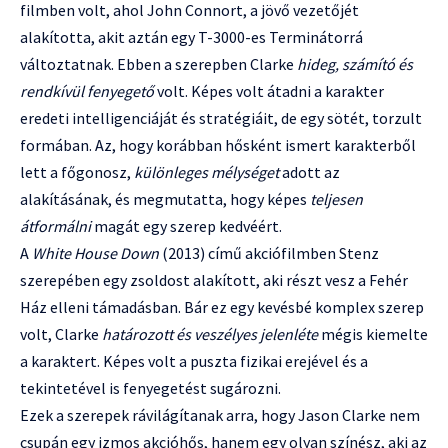
filmben volt, ahol John Connort, a jövő vezetőjét
alakította, akit aztán egy T-3000-es Terminátorrá
változtatnak. Ebben a szerepben Clarke
hideg, számító és
rendkívül fenyegető
volt. Képes volt átadni a karakter
eredeti intelligenciáját és stratégiáit, de egy sötét, torzult
formában. Az, hogy korábban hősként ismert karakterből
lett a főgonosz,
különleges mélységet
adott az
alakításának, és megmutatta, hogy képes
teljesen
átformálni
magát egy szerep kedvéért.
A
White House Down
(2013) című akciófilmben Stenz
szerepében egy zsoldost alakított, aki részt vesz a Fehér
Ház elleni támadásban. Bár ez egy kevésbé komplex szerep
volt, Clarke
határozott és veszélyes jelenléte
mégis kiemelte
a karaktert. Képes volt a puszta fizikai erejével és a
tekintetével is fenyegetést sugározni.
Ezek a szerepek rávilágítanak arra, hogy Jason Clarke nem
csupán egy izmos akcióhős, hanem egy olyan színész, aki az