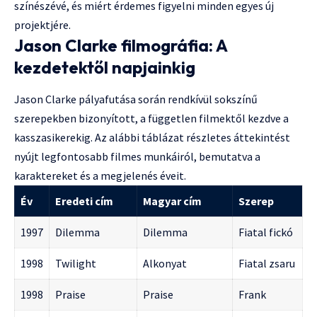
színészévé, és miért érdemes figyelni minden egyes új
projektjére.
Jason Clarke filmográfia: A
kezdetektől napjainkig
Jason Clarke pályafutása során rendkívül sokszínű
szerepekben bizonyított, a független filmektől kezdve a
kasszasikerekig. Az alábbi táblázat részletes áttekintést
nyújt legfontosabb filmes munkáiról, bemutatva a
karaktereket és a megjelenés éveit.
Év
Eredeti cím
Magyar cím
Szerep
1997
Dilemma
Dilemma
Fiatal fickó
1998
Twilight
Alkonyat
Fiatal zsaru
1998
Praise
Praise
Frank