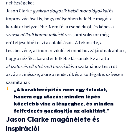
nehézségeket.
Jason Clarke
gyakran dolgozik belső monológokkal
és
improvizációval is, hogy mélyebben beleélje magát a
karakter helyzetébe. Nem fél a csendektől, és képes a
szavak nélküli kommunikációra
is, ami sokszor még
erőteljesebbé teszi az alakításait. A tekintete, a
testbeszéde, a finom rezdülései mind hozzájárulnak ahhoz,
hogy a nézők a karakter lelkébe lássanak. Ez a fajta
alázatos és elkötelezett hozzáállás
a szakmához teszi őt
azzá a színésszé, akire a rendezők és a kollégák is szívesen
számítanak.
„A karakterépítés nem egy feladat,
hanem egy utazás: minden lépés
közelebb visz a lényeghez, és minden
felfedezés gazdagítja az alakítást.”
Jason Clarke magánélete és
inspirációi