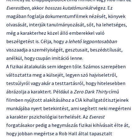
Everestben
, akkor
hosszas kutatómunkát
végez. Ez
magában foglalja dokumentumfilmek nézését, könyvek
olvasását, interjúk tanulmányozását, sőt, ha lehetséges,
még a karakterhez közel álló emberekkel való
beszélgetést is. Célja, hogy
a lehető legpontosabban
visszaadja a személyiségét, gesztusait, beszédstílusát,
anélkül, hogy csupán imitáció lenne.
A fizikai átalakulás sem idegen tőle. Számos szerepében
változtatta meg a külsejét, legyen szó hajviseletről,
testsúlyról vagy akár a testtartásról, hogy hitelesebben
ábrázolja a karaktert. Például a
Zero Dark Thirty
című
filmben nyújtott alakításához a CIA kihallgatótisztjeinek
munkájába nyert betekintést, ami segített neki megérteni
a karakter pszichológiai terhelését. Az
Everest
forgatásakor pedig a hegymászás fizikai kihívásait élte át,
hogy jobban megértse a Rob Hall által tapasztalt