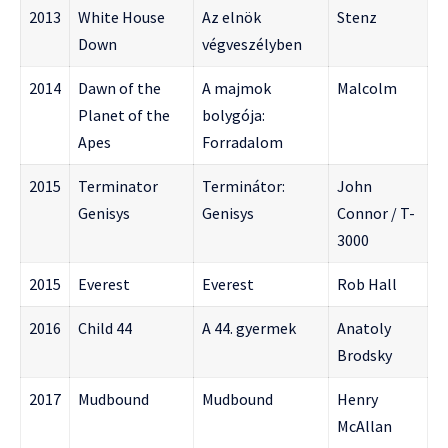
2013
White House
Az elnök
Stenz
Down
végveszélyben
2014
Dawn of the
A majmok
Malcolm
Planet of the
bolygója:
Apes
Forradalom
2015
Terminator
Terminátor:
John
Genisys
Genisys
Connor / T-
3000
2015
Everest
Everest
Rob Hall
2016
Child 44
A 44. gyermek
Anatoly
Brodsky
2017
Mudbound
Mudbound
Henry
McAllan