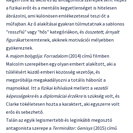
a fizikai erőt és a mentális kegyetlenséget is hitelesen
ábrázolni, ami különösen emlékezetessé teszi őt a
műfajban. Az ő alakításai gyakran túlmutatnak a sablonos
"rosszfiú" vagy "hős" kategóriákon, és
összetett, árnyalt
figurákat
teremtenek, akiknek motivációi mélyebben
gyökereznek.
A
majom bolygója: Forradalom
(2014) című filmben
Malcolm szerepében egy olyan embert alakított, aki a
túlélésért küzdő emberi közösség vezetője, és
megpróbálja megakadályozni a totális háborút a
majmokkal. Itt a
fizikai kihívások
mellett a
vezetői
képességekre
és a
diplomáciai érzékre
is szükség volt, és
Clarke tökéletesen hozta a karaktert, aki egyszerre volt
erős és sebezhető.
Talán az egyik legismertebb és leginkább megosztó
antagonista szerepe a
Terminátor: Genisys
(2015) című