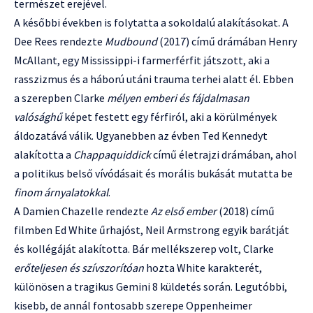
természet erejével.
A későbbi években is folytatta a sokoldalú alakításokat. A
Dee Rees rendezte
Mudbound
(2017) című drámában Henry
McAllant, egy Mississippi-i farmerférfit játszott, aki a
rasszizmus és a háború utáni trauma terhei alatt él. Ebben
a szerepben Clarke
mélyen emberi és fájdalmasan
valósághű
képet festett egy férfiról, aki a körülmények
áldozatává válik. Ugyanebben az évben Ted Kennedyt
alakította a
Chappaquiddick
című életrajzi drámában, ahol
a politikus belső vívódásait és morális bukását mutatta be
finom árnyalatokkal
.
A Damien Chazelle rendezte
Az első ember
(2018) című
filmben Ed White űrhajóst, Neil Armstrong egyik barátját
és kollégáját alakította. Bár mellékszerep volt, Clarke
erőteljesen és szívszorítóan
hozta White karakterét,
különösen a tragikus Gemini 8 küldetés során. Legutóbbi,
kisebb, de annál fontosabb szerepe Oppenheimer