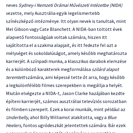
neves
Sydney-i Nemzeti Drámai Művészeti Intézetbe (NIDA)
vezette, mely Ausztrália egyik legelismertebb
színészképző intézménye. Itt olyan nevek is tanultak, mint
Mel Gibson vagy Cate Blanchett. A NIDA-ban töltött évek
alapvető fontosságúak voltak számára, hiszen itt
sajátította el a szakma alapjait, és itt fedezte fel azt a
mélységet és sokoldalúságot, amely később meghatározta
karrierjét. A színpadi munka, a klasszikus darabok elemzése
és a különböző karakterek megformálása
szilárd alapot
teremtett
számára, ami képessé tette őt arra, hogy később
a legkülönfélébb filmes szerepekben is megállja a helyét.
Miután elvégezte a NIDA-t, Jason Clarke hazájában kezdte
építeni karrierjét, számos ausztráliai televíziós sorozatban
és filmben szerepelt. Ezek a korai munkák, mint például az
Underbelly
, ahol Billy Williamst alakította, vagy a
Blue
Heelers
, fontos ugródeszkát jelentettek számára. Bár ezek