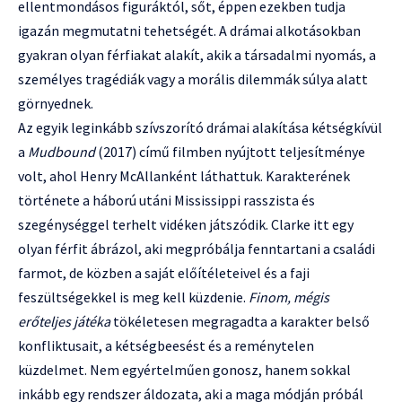
ellentmondásos figuráktól, sőt, éppen ezekben tudja
igazán megmutatni tehetségét. A drámai alkotásokban
gyakran olyan férfiakat alakít, akik a társadalmi nyomás, a
személyes tragédiák vagy a morális dilemmák súlya alatt
görnyednek.
Az egyik leginkább szívszorító drámai alakítása kétségkívül
a
Mudbound
(2017) című filmben nyújtott teljesítménye
volt, ahol Henry McAllanként láthattuk. Karakterének
története a háború utáni Mississippi rasszista és
szegénységgel terhelt vidéken játszódik. Clarke itt egy
olyan férfit ábrázol, aki megpróbálja fenntartani a családi
farmot, de közben a saját előítéleteivel és a faji
feszültségekkel is meg kell küzdenie.
Finom, mégis
erőteljes játéka
tökéletesen megragadta a karakter belső
konfliktusait, a kétségbeesést és a reménytelen
küzdelmet. Nem egyértelműen gonosz, hanem sokkal
inkább egy rendszer áldozata, aki a maga módján próbál