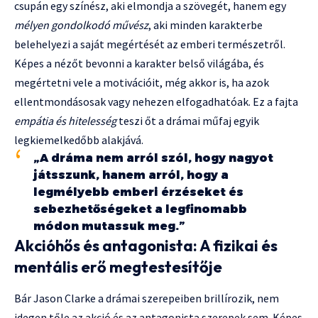
csupán egy színész, aki elmondja a szövegét, hanem egy
mélyen gondolkodó művész
, aki minden karakterbe
belehelyezi a saját megértését az emberi természetről.
Képes a nézőt bevonni a karakter belső világába, és
megértetni vele a motivációit, még akkor is, ha azok
ellentmondásosak vagy nehezen elfogadhatóak. Ez a fajta
empátia és hitelesség
teszi őt a drámai műfaj egyik
legkiemelkedőbb alakjává.
„A dráma nem arról szól, hogy nagyot
játsszunk, hanem arról, hogy a
legmélyebb emberi érzéseket és
sebezhetőségeket a legfinomabb
módon mutassuk meg.”
Akcióhős és antagonista: A fizikai és
mentális erő megtestesítője
Bár Jason Clarke a drámai szerepeiben brillírozik, nem
idegen tőle az akció és az antagonista szerepek sem. Képes