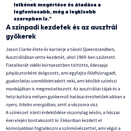
lelkének megértése és átadása a
legfontosabb, még a legkisebb
szerepben is.”
A színpadi kezdetek és az ausztrál
gyökerek
Jason Clarke élete és karrierje a távoli Queenslandben,
Ausztráliában vette kezdetét, ahol 1969-ben született.
Fiatalkorát vidéki környezetben töltötte, édesapja
juhpásztorként dolgozott, ami egyfajta
földhözragadt,
gyakorlatias szemléletet
adott neki, ami később színészi
munkájában is megmutatkozott. Az ausztráliai tájak és a
helyi kultúra mélyen gyökerező hatásai érezhetőek abban a
nyers, hiteles energiában
, amit a vászonra visz.
A színészet iránti érdeklődése viszonylag későn, a húszas
évei elején bontakozott ki. Ekkoriban kezdett el
komolyabban foglalkozni a színművészettel, ami végül a