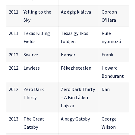
2011
Yelling to the
Az égig kiáltva
Gordon
Sky
O'Hara
2011
Texas Killing
Texas gyilkos
Rule
Fields
földjén
nyomozó
2012
Swerve
Kanyar
Frank
2012
Lawless
Fékezhetetlen
Howard
Bondurant
2012
Zero Dark
Zero Dark Thirty
Dan
Thirty
– A Bin Láden
hajsza
2013
The Great
A nagy Gatsby
George
Gatsby
Wilson