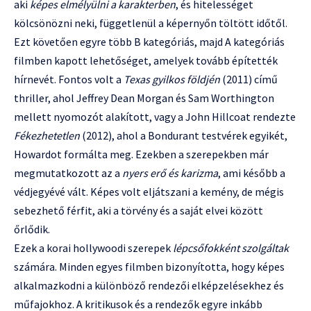
aki
képes elmélyülni a karakterben
, és hitelességet
kölcsönözni neki, függetlenül a képernyőn töltött időtől.
Ezt követően egyre több B kategóriás, majd A kategóriás
filmben kapott lehetőséget, amelyek tovább építették
hírnevét. Fontos volt a
Texas gyilkos földjén
(2011) című
thriller, ahol Jeffrey Dean Morgan és Sam Worthington
mellett nyomozót alakított, vagy a John Hillcoat rendezte
Fékezhetetlen
(2012), ahol a Bondurant testvérek egyikét,
Howardot formálta meg. Ezekben a szerepekben már
megmutatkozott az a
nyers erő és karizma
, ami később a
védjegyévé vált. Képes volt eljátszani a kemény, de mégis
sebezhető férfit, aki a törvény és a saját elvei között
őrlődik.
Ezek a korai hollywoodi szerepek
lépcsőfokként szolgáltak
számára. Minden egyes filmben bizonyította, hogy képes
alkalmazkodni a különböző rendezői elképzelésekhez és
műfajokhoz. A kritikusok és a rendezők egyre inkább