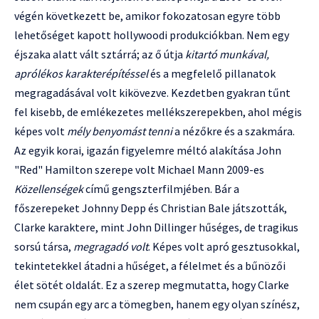
végén következett be, amikor fokozatosan egyre több
lehetőséget kapott hollywoodi produkciókban. Nem egy
éjszaka alatt vált sztárrá; az ő útja
kitartó munkával,
aprólékos karakterépítéssel
és a megfelelő pillanatok
megragadásával volt kikövezve. Kezdetben gyakran tűnt
fel kisebb, de emlékezetes mellékszerepekben, ahol mégis
képes volt
mély benyomást tenni
a nézőkre és a szakmára.
Az egyik korai, igazán figyelemre méltó alakítása John
"Red" Hamilton szerepe volt Michael Mann 2009-es
Közellenségek
című gengszterfilmjében. Bár a
főszerepeket Johnny Depp és Christian Bale játszották,
Clarke karaktere, mint John Dillinger hűséges, de tragikus
sorsú társa,
megragadó volt
. Képes volt apró gesztusokkal,
tekintetekkel átadni a hűséget, a félelmet és a bűnözői
élet sötét oldalát. Ez a szerep megmutatta, hogy Clarke
nem csupán egy arc a tömegben, hanem egy olyan színész,