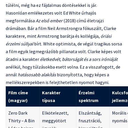
túlélni, még ha ez fájdalmas döntésekkel is jár.
Hasonlóan emlékezetes volt Ed White űrhajós
megformálása
Az első ember
(2018) című életrajzi
drámában. Bár a film Neil Armstrongra fókuszált, Clarke
karaktere, mint Armstrong barátja és kollégája,
óriási
érzelmi súllyal
bírt. White optimista, de végül tragikus sorsa
a film egyik legmegrázóbb pillanata volt. Clarke képes volt
átadni a karakter
életkedvét, bátorságát és a sors iróniáját
anélkül, hogy túlzásokba esett volna. Ez a visszafogott, de
annál
hatásosabb alakítás
bizonyította, hogy képes a
mellékszerepekben is felejthetetlen nyomot hagyni.
Film címe
Karakter
Érzelmi
Kulcsf
(magyar)
típusa
spektrum
jellemz
Zero Dark
Elkötelezett,
Elszántság,
Morális
Thirty – A Bin
meggyötört
frusztráció,
nyomás 