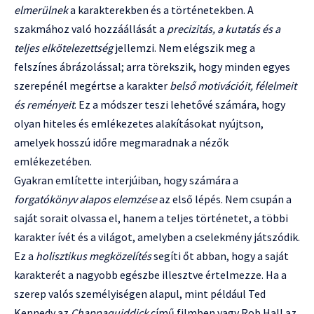
elmerülnek
a karakterekben és a történetekben. A
szakmához való hozzáállását a
precizitás, a kutatás és a
teljes elkötelezettség
jellemzi. Nem elégszik meg a
felszínes ábrázolással; arra törekszik, hogy minden egyes
szerepénél megértse a karakter
belső motivációit, félelmeit
és reményeit
. Ez a módszer teszi lehetővé számára, hogy
olyan hiteles és emlékezetes alakításokat nyújtson,
amelyek hosszú időre megmaradnak a nézők
emlékezetében.
Gyakran említette interjúiban, hogy számára a
forgatókönyv alapos elemzése
az első lépés. Nem csupán a
saját sorait olvassa el, hanem a teljes történetet, a többi
karakter ívét és a világot, amelyben a cselekmény játszódik.
Ez a
holisztikus megközelítés
segíti őt abban, hogy a saját
karakterét a nagyobb egészbe illesztve értelmezze. Ha a
szerep valós személyiségen alapul, mint például Ted
Kennedy az
Chappaquiddick
című filmben vagy Rob Hall az