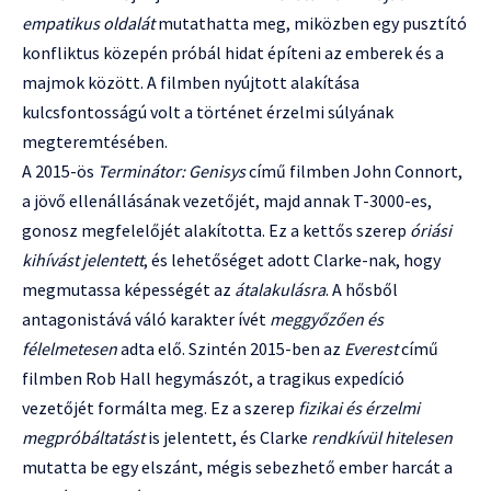
empatikus oldalát
mutathatta meg, miközben egy pusztító
konfliktus közepén próbál hidat építeni az emberek és a
majmok között. A filmben nyújtott alakítása
kulcsfontosságú volt a történet érzelmi súlyának
megteremtésében.
A 2015-ös
Terminátor: Genisys
című filmben John Connort,
a jövő ellenállásának vezetőjét, majd annak T-3000-es,
gonosz megfelelőjét alakította. Ez a kettős szerep
óriási
kihívást jelentett
, és lehetőséget adott Clarke-nak, hogy
megmutassa képességét az
átalakulásra
. A hősből
antagonistává váló karakter ívét
meggyőzően és
félelmetesen
adta elő. Szintén 2015-ben az
Everest
című
filmben Rob Hall hegymászót, a tragikus expedíció
vezetőjét formálta meg. Ez a szerep
fizikai és érzelmi
megpróbáltatást
is jelentett, és Clarke
rendkívül hitelesen
mutatta be egy elszánt, mégis sebezhető ember harcát a