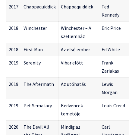
2017
Chappaquiddick
Chappaquiddick
Ted
Kennedy
2018
Winchester
Winchester – A
Eric Price
szellemház
2018
First Man
Az első ember
Ed White
2019
Serenity
Vihar előtt
Frank
Zariakas
2019
The Aftermath
Az utóhatás
Lewis
Morgan
2019
Pet Sematary
Kedvencek
Louis Creed
temetője
2020
The Devil All
Mindig az
Carl