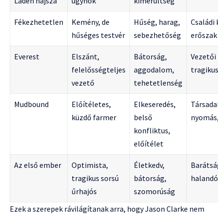
Láden hajsza
ügynök
kimerültség
Fékezhetetlen
Kemény, de
Hűség, harag,
Családi 
hűséges testvér
sebezhetőség
erőszak
Everest
Elszánt,
Bátorság,
Vezetői 
felelősségteljes
aggodalom,
tragikus
vezető
tehetetlenség
Mudbound
Előítéletes,
Elkeseredés,
Társada
küzdő farmer
belső
nyomás,
konfliktus,
előítélet
Az első ember
Optimista,
Életkedv,
Barátsá
tragikus sorsú
bátorság,
halandó
űrhajós
szomorúság
Ezek a szerepek rávilágítanak arra, hogy Jason Clarke nem