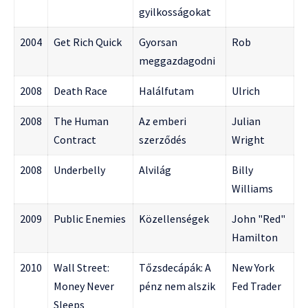
gyilkosságokat
2004
Get Rich Quick
Gyorsan
Rob
meggazdagodni
2008
Death Race
Halálfutam
Ulrich
2008
The Human
Az emberi
Julian
Contract
szerződés
Wright
2008
Underbelly
Alvilág
Billy
Williams
2009
Public Enemies
Közellenségek
John "Red"
Hamilton
2010
Wall Street:
Tőzsdecápák: A
New York
Money Never
pénz nem alszik
Fed Trader
Sleeps