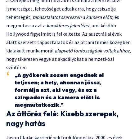
a szerepek még nem hozták el számára a nemzetközi
ismertséget, lehetőséget adtak arra, hogy csiszolja
tehetségét,
tapasztalatot szerezzen a kamera előtt
, és
megmutassa azt a
karakteres jelenlétet
, ami később
Hollywood figyelmét is felkeltette. Az ausztráliai évek
alatt szerzett tapasztalatok és az ottani filmes közegben
kialakult munkamorál
alapvető fontosságúak voltak ahhoz
,
hogy sikeresen vegye az akadályokat a nemzetközi
színtéren.
„A gyökerek sosem engednek el
teljesen; a hely, ahonnan jössz,
formálja azt, aki vagy, és ez a
színpadon és a kamera előtt is
megmutatkozik.”
Az áttörés felé: Kisebb szerepek,
nagy hatás
Jason Clarke karrierjének fordulópontja a 2000-es évek