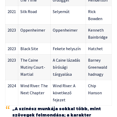
the Time
ördöggel
Henderson
2021
Silk Road
Selyemút
Rick
Bowden
2023
Oppenheimer
Oppenheimer
Kenneth
Bainbridge
2023
Black Site
Fekete helyszín
Hatchet
2023
The Caine
A Caine lázadás
Barney
Mutiny Court-
bírósági
Greenwald
Martial
tárgyalása
hadnagy
2024
Wind River: The
Wind River: A
Chip
Next Chapter
következő
Hanson
fejezet
„A színész munkája sokkal több, mint
szövegek felmondása; a karakter