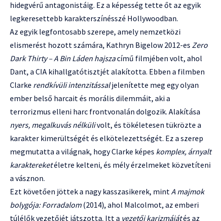
hidegvérű antagonistáig. Ez a képesség tette őt az egyik
legkeresettebb karakterszínésszé Hollywoodban.
Az egyik legfontosabb szerepe, amely nemzetközi
elismerést hozott számára, Kathryn Bigelow 2012-es
Zero
Dark Thirty – A Bin Láden hajsza
című filmjében volt, ahol
Dant, a CIA kihallgatótisztjét alakította. Ebben a filmben
Clarke
rendkívüli intenzitással
jelenítette meg egy olyan
ember belső harcait és morális dilemmáit, aki a
terrorizmus elleni harc frontvonalán dolgozik. Alakítása
nyers, megalkuvás nélküli
volt, és tökéletesen tükrözte a
karakter kimerültségét és elkötelezettségét. Ez a szerep
megmutatta a világnak, hogy Clarke képes
komplex, árnyalt
karaktereket
életre kelteni, és mély érzelmeket közvetíteni
a vásznon.
Ezt követően jöttek a nagy kasszasikerek, mint
A majmok
bolygója: Forradalom
(2014), ahol Malcolmot, az emberi
túlélők vezetőjét játszotta. Itt a
vezetői karizmáját
és az