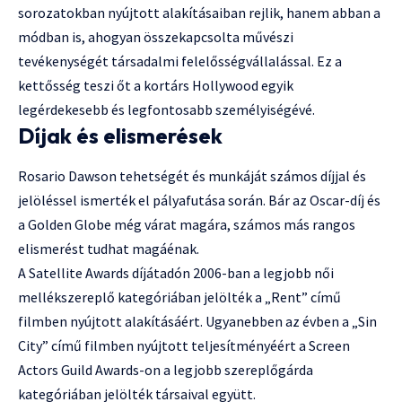
sorozatokban nyújtott alakításaiban rejlik, hanem abban a
módban is, ahogyan összekapcsolta művészi
tevékenységét társadalmi felelősségvállalással. Ez a
kettősség teszi őt a kortárs Hollywood egyik
legérdekesebb és legfontosabb személyiségévé.
Díjak és elismerések
Rosario Dawson tehetségét és munkáját számos díjjal és
jelöléssel ismerték el pályafutása során. Bár az Oscar-díj és
a Golden Globe még várat magára, számos más rangos
elismerést tudhat magáénak.
A Satellite Awards díjátadón 2006-ban a legjobb női
mellékszereplő kategóriában jelölték a „Rent” című
filmben nyújtott alakításáért. Ugyanebben az évben a „Sin
City” című filmben nyújtott teljesítményéért a Screen
Actors Guild Awards-on a legjobb szereplőgárda
kategóriában jelölték társaival együtt.