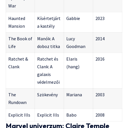
War
Haunted
Kísértetjárt
Gabbie
2023
Mansion
a kastély
The Book of
Manók: A
Lucy
2014
Life
doboz titka
Goodman
Ratchet &
Ratchet és
Elaris
2016
Clank
Clank: A
(hang)
galaxis
védelmezői
The
Szökevény
Mariana
2003
Rundown
Explicit Ills
Explicit Ills
Babo
2008
Marvel univerzum: Claire Temple