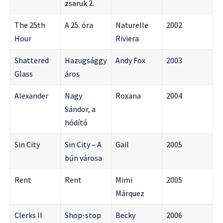
zsaruk 2.
The 25th
A 25. óra
Naturelle
2002
Hour
Riviera
Shattered
Hazugsággy
Andy Fox
2003
Glass
áros
Alexander
Nagy
Roxana
2004
Sándor, a
hódító
Sin City
Sin City – A
Gail
2005
bűn városa
Rent
Rent
Mimi
2005
Márquez
Clerks II
Shop-stop
Becky
2006