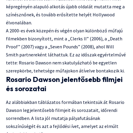
képregényén alapuló alkotás újabb oldalát mutatta meg a
színésznőnek, és tovább erősítette helyét Hollywood
élvonalában.
A 2000-es évek közepén és végén olyan különböző műfajú
filmekben bizonyított, mint a „Clerks II” (2006), a „Death
Proof” (2007) vagy a „Seven Pounds” (2008), ahol Will
Smith partnereként láthattuk. Ez az időszak egyértelművé
tette: Rosario Dawson nem skatulyázható be egyetlen
szerepkörbe, tehetsége műfajokon átívelve bontakozik ki.
Rosario Dawson jelentősebb filmjei
és sorozatai
Az alábbiakban táblázatos formában tekintsük át Rosario
Dawson legjelentősebb filmjeit és sorozatait, időrendi
sorrendben. A lista jól mutatja pályafutásának
sokszínűségét és azt a fejlődési ívet, amelyet az elmúlt