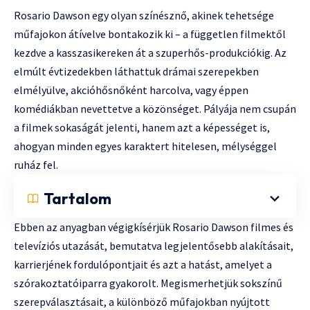
Rosario Dawson egy olyan színésznő, akinek tehetsége
műfajokon átívelve bontakozik ki – a független filmektől
kezdve a kasszasikereken át a szuperhős-produkciókig. Az
elmúlt évtizedekben láthattuk drámai szerepekben
elmélyülve, akcióhősnőként harcolva, vagy éppen
komédiákban nevettetve a közönséget. Pályája nem csupán
a filmek sokaságát jelenti, hanem azt a képességet is,
ahogyan minden egyes karaktert hitelesen, mélységgel
ruház fel.
Tartalom
Ebben az anyagban végigkísérjük Rosario Dawson filmes és
televíziós utazását, bemutatva legjelentősebb alakításait,
karrierjének fordulópontjait és azt a hatást, amelyet a
szórakoztatóiparra gyakorolt. Megismerhetjük sokszínű
szerepválasztásait, a különböző műfajokban nyújtott