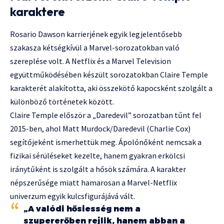
karaktere
Rosario Dawson karrierjének egyik legjelentősebb
szakasza kétségkívül a Marvel-sorozatokban való
szereplése volt. A Netflix és a Marvel Television
együttműködésében készült sorozatokban Claire Temple
karakterét alakította, aki összekötő kapocsként szolgált a
különböző történetek között.
Claire Temple először a „Daredevil” sorozatban tűnt fel
2015-ben, ahol Matt Murdock/Daredevil (Charlie Cox)
segítőjeként ismerhettük meg. Ápolónőként nemcsak a
fizikai sérüléseket kezelte, hanem gyakran erkölcsi
iránytűként is szolgált a hősök számára. A karakter
népszerűsége miatt hamarosan a Marvel-Netflix
univerzum egyik kulcsfigurájává vált.
„A valódi hősiesség nem a
szupererőben rejlik, hanem abban a