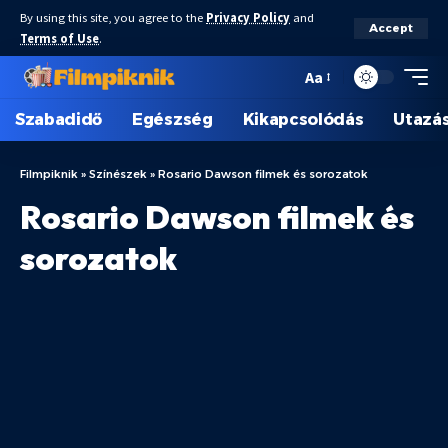
By using this site, you agree to the
Privacy Policy
and
Accept
Terms of Use
.
Aa
Szabadidő
Egészség
Kikapcsolódás
Utazá
Filmpiknik
»
Színészek
»
Rosario Dawson filmek és sorozatok
Rosario Dawson filmek és
sorozatok