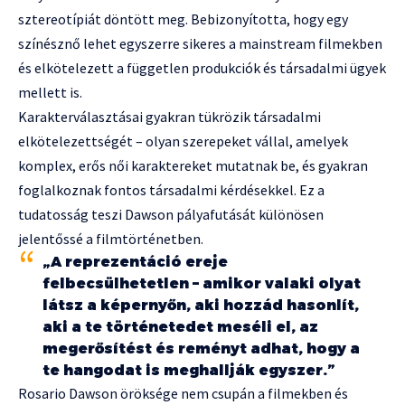
sztereotípiát döntött meg. Bebizonyította, hogy egy
színésznő lehet egyszerre sikeres a mainstream filmekben
és elkötelezett a független produkciók és társadalmi ügyek
mellett is.
Karakterválasztásai gyakran tükrözik társadalmi
elkötelezettségét – olyan szerepeket vállal, amelyek
komplex, erős női karaktereket mutatnak be, és gyakran
foglalkoznak fontos társadalmi kérdésekkel. Ez a
tudatosság teszi Dawson pályafutását különösen
jelentőssé a filmtörténetben.
„A reprezentáció ereje
felbecsülhetetlen – amikor valaki olyat
látsz a képernyőn, aki hozzád hasonlít,
aki a te történetedet meséli el, az
megerősítést és reményt adhat, hogy a
te hangodat is meghallják egyszer.”
Rosario Dawson öröksége nem csupán a filmekben és