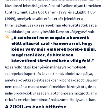
következő lehetőségekre. A korai éveiben olyan filmekben
tűnt fel, mint a „He Got Game” (1998) és a „Light It Up”
(1999), amelyek tovább erősítették jelenlétét a
filmvilágban. Ezek a szerepek már előrevetítették azt a
sokoldalúságot, amely később Dawson védjegyévé vált.
„A színészet nem csupán a kamerák
előtt állásról szól – hanem arról, hogy
képes vagy más emberek bőrébe bújni,
megérteni őket, és hitelesen
közvetíteni történetüket a világ felé.”
Az ezredforduló környékén már egyre komolyabb
szerepeket kapott, és kezdett kirajzolódni az a pálya,
amely a következő évtizedekben kibontakozott. Dawson
nem csupán a mainstream filmekben bizonyított, de az
indie produkciók világában is otthonosan mozgott, ami
ritka és értékes kombinációnak számít Hollywood-ban.
A 2000-es évek áttörése