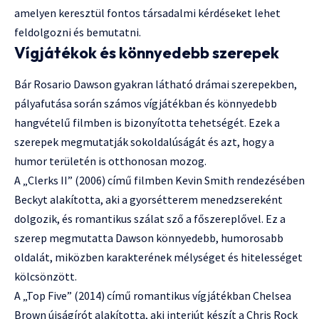
amelyen keresztül fontos társadalmi kérdéseket lehet
feldolgozni és bemutatni.
Vígjátékok és könnyedebb szerepek
Bár Rosario Dawson gyakran látható drámai szerepekben,
pályafutása során számos vígjátékban és könnyedebb
hangvételű filmben is bizonyította tehetségét. Ezek a
szerepek megmutatják sokoldalúságát és azt, hogy a
humor területén is otthonosan mozog.
A „Clerks II” (2006) című filmben Kevin Smith rendezésében
Beckyt alakította, aki a gyorsétterem menedzsereként
dolgozik, és romantikus szálat sző a főszereplővel. Ez a
szerep megmutatta Dawson könnyedebb, humorosabb
oldalát, miközben karakterének mélységet és hitelességet
kölcsönzött.
A „Top Five” (2014) című romantikus vígjátékban Chelsea
Brown újságírót alakította, aki interjút készít a Chris Rock