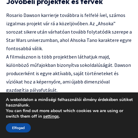
Jövőbeli projektek és tervek
Rosario Dawson karrierje továbbra is felfelé ível, számos
izgalmas projekt vár rá a közeljövőben. Az „Ahsoka”
sorozat sikere után várhatóan tovább folytatódik szerepe a
Star Wars univerzumban, ahol Ahsoka Tano karaktere egyre
fontosabbá válik.
A filmvásznon is több projektben láthatjuk majd,
különböző műfajokban bizonyítva sokoldalúságát. Dawson
producerként is egyre aktívabb, saját történeteket és
víziókat hoz a képernyőre, ami újabb dimenzióval
gazdagítja pályafutását.
Társadalmi aktivizmusa is folytatódik, különböző ügyek
A weboldalon a minőségi felhasználói élmény érdekében sütiket
használunk.
mellett áll ki, és használja platformját a pozitív változások
You can find out more about which cookies we are using or
előmozdítására. Ez a kettősség – a művészi munka és a
switch them off in
settings
.
társadalmi felelősségvállalás – várhatóan továbbra is
Elfogad
jellemezni fogja pályáját.