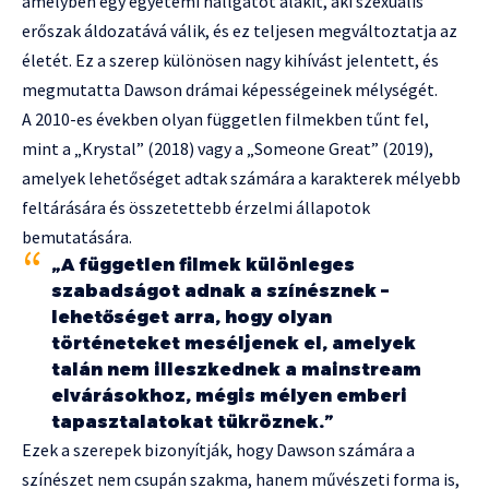
amelyben egy egyetemi hallgatót alakít, aki szexuális
erőszak áldozatává válik, és ez teljesen megváltoztatja az
életét. Ez a szerep különösen nagy kihívást jelentett, és
megmutatta Dawson drámai képességeinek mélységét.
A 2010-es években olyan független filmekben tűnt fel,
mint a „Krystal” (2018) vagy a „Someone Great” (2019),
amelyek lehetőséget adtak számára a karakterek mélyebb
feltárására és összetettebb érzelmi állapotok
bemutatására.
„A független filmek különleges
szabadságot adnak a színésznek –
lehetőséget arra, hogy olyan
történeteket meséljenek el, amelyek
talán nem illeszkednek a mainstream
elvárásokhoz, mégis mélyen emberi
tapasztalatokat tükröznek.”
Ezek a szerepek bizonyítják, hogy Dawson számára a
színészet nem csupán szakma, hanem művészeti forma is,