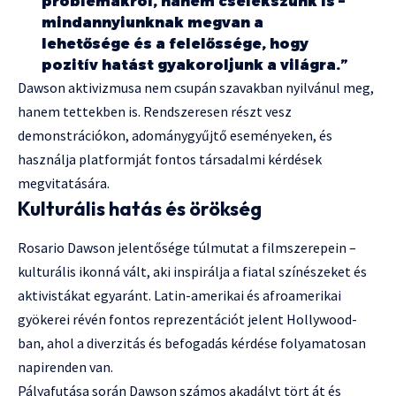
problémákról, hanem cselekszünk is –
mindannyiunknak megvan a
lehetősége és a felelőssége, hogy
pozitív hatást gyakoroljunk a világra.”
Dawson aktivizmusa nem csupán szavakban nyilvánul meg,
hanem tettekben is. Rendszeresen részt vesz
demonstrációkon, adománygyűjtő eseményeken, és
használja platformját fontos társadalmi kérdések
megvitatására.
Kulturális hatás és örökség
Rosario Dawson jelentősége túlmutat a filmszerepein –
kulturális ikonná vált, aki inspirálja a fiatal színészeket és
aktivistákat egyaránt. Latin-amerikai és afroamerikai
gyökerei révén fontos reprezentációt jelent Hollywood-
ban, ahol a diverzitás és befogadás kérdése folyamatosan
napirenden van.
Pályafutása során Dawson számos akadályt tört át és