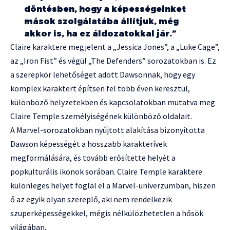
döntésben, hogy a képességeinket
mások szolgálatába állítjuk, még
akkor is, ha ez áldozatokkal jár.”
Claire karaktere megjelent a „Jessica Jones”, a „Luke Cage”,
az „Iron Fist” és végül „The Defenders” sorozatokban is. Ez
a szerepkör lehetőséget adott Dawsonnak, hogy egy
komplex karaktert építsen fel több éven keresztül,
különböző helyzetekben és kapcsolatokban mutatva meg
Claire Temple személyiségének különböző oldalait.
A Marvel-sorozatokban nyújtott alakítása bizonyította
Dawson képességét a hosszabb karakterívek
megformálására, és tovább erősítette helyét a
popkulturális ikonok sorában. Claire Temple karaktere
különleges helyet foglal el a Marvel-univerzumban, hiszen
ő az egyik olyan szereplő, aki nem rendelkezik
szuperképességekkel, mégis nélkülözhetetlen a hősök
világában.