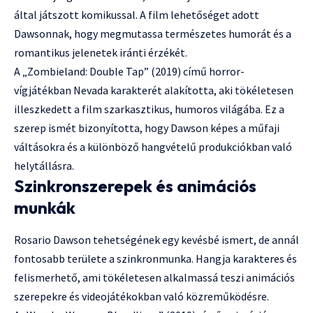
által játszott komikussal. A film lehetőséget adott
Dawsonnak, hogy megmutassa természetes humorát és a
romantikus jelenetek iránti érzékét.
A „Zombieland: Double Tap” (2019) című horror-
vígjátékban Nevada karakterét alakította, aki tökéletesen
illeszkedett a film szarkasztikus, humoros világába. Ez a
szerep ismét bizonyította, hogy Dawson képes a műfaji
váltásokra és a különböző hangvételű produkciókban való
helytállásra.
Szinkronszerepek és animációs
munkák
Rosario Dawson tehetségének egy kevésbé ismert, de annál
fontosabb területe a szinkronmunka. Hangja karakteres és
felismerhető, ami tökéletesen alkalmassá teszi animációs
szerepekre és videojátékokban való közreműködésre.