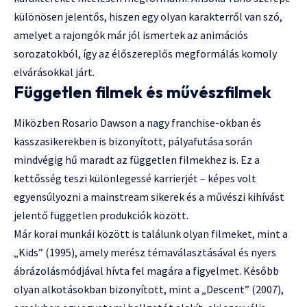
különösen jelentős, hiszen egy olyan karakterről van szó,
amelyet a rajongók már jól ismertek az animációs
sorozatokból, így az élőszereplős megformálás komoly
elvárásokkal járt.
Független filmek és művészfilmek
Miközben Rosario Dawson a nagy franchise-okban és
kasszasikerekben is bizonyított, pályafutása során
mindvégig hű maradt az független filmekhez is. Ez a
kettősség teszi különlegessé karrierjét – képes volt
egyensúlyozni a mainstream sikerek és a művészi kihívást
jelentő független produkciók között.
Már korai munkái között is találunk olyan filmeket, mint a
„Kids” (1995), amely merész témaválasztásával és nyers
ábrázolásmódjával hívta fel magára a figyelmet. Később
olyan alkotásokban bizonyított, mint a „Descent” (2007),