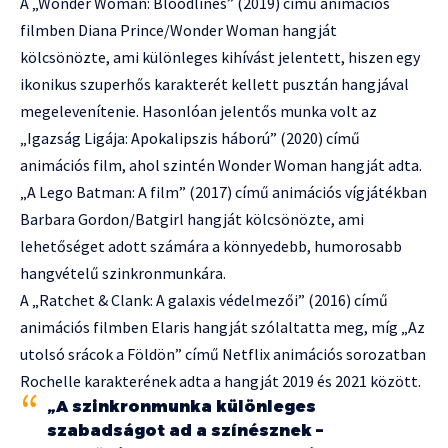
A „Wonder Woman: Bloodlines” (2019) című animációs
filmben Diana Prince/Wonder Woman hangját
kölcsönözte, ami különleges kihívást jelentett, hiszen egy
ikonikus szuperhős karakterét kellett pusztán hangjával
megelevenítenie. Hasonlóan jelentős munka volt az
„Igazság Ligája: Apokalipszis háború” (2020) című
animációs film, ahol szintén Wonder Woman hangját adta.
„A Lego Batman: A film” (2017) című animációs vígjátékban
Barbara Gordon/Batgirl hangját kölcsönözte, ami
lehetőséget adott számára a könnyedebb, humorosabb
hangvételű szinkronmunkára.
A „Ratchet & Clank: A galaxis védelmezői” (2016) című
animációs filmben Elaris hangját szólaltatta meg, míg „Az
utolsó srácok a Földön” című Netflix animációs sorozatban
Rochelle karakterének adta a hangját 2019 és 2021 között.
„A szinkronmunka különleges
szabadságot ad a színésznek –