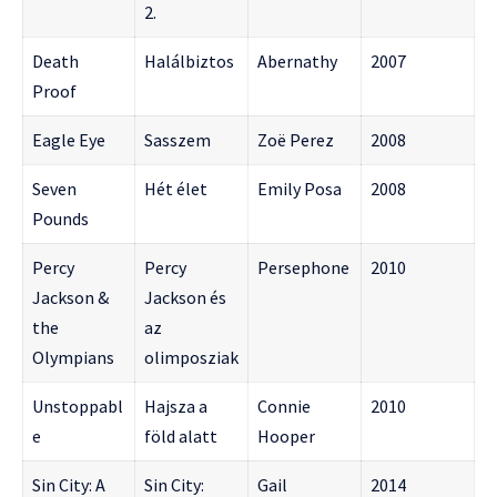
2.
Death
Halálbiztos
Abernathy
2007
Proof
Eagle Eye
Sasszem
Zoë Perez
2008
Seven
Hét élet
Emily Posa
2008
Pounds
Percy
Percy
Persephone
2010
Jackson &
Jackson és
the
az
Olympians
olimposziak
Unstoppabl
Hajsza a
Connie
2010
e
föld alatt
Hooper
Sin City: A
Sin City:
Gail
2014