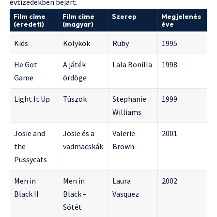
évtizedekben bejárt.
Film címe
Film címe
Szerep
Megjelenés
(eredeti)
(magyar)
éve
Kids
Kölykök
Ruby
1995
He Got
A játék
Lala Bonilla
1998
Game
ördöge
Light It Up
Túszok
Stephanie
1999
Williams
Josie and
Josie és a
Valerie
2001
the
vadmacskák
Brown
Pussycats
Men in
Men in
Laura
2002
Black II
Black –
Vasquez
Sötét