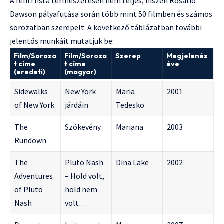
A fenti lista természetesen nem teljes, hiszen Rosario
Dawson pályafutása során több mint 50 filmben és számos
sorozatban szerepelt. A következő táblázatban további
jelentős munkáit mutatjuk be:
Film/Soroza
Film/Soroza
Szerep
Megjelenés
t címe
t címe
éve
(eredeti)
(magyar)
Sidewalks
New York
Maria
2001
of New York
járdáin
Tedesko
The
Szökevény
Mariana
2003
Rundown
The
Pluto Nash
Dina Lake
2002
Adventures
– Hold volt,
of Pluto
hold nem
Nash
volt…