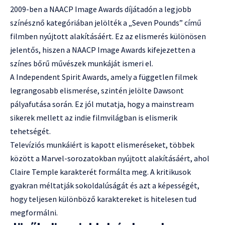
2009-ben a NAACP Image Awards díjátadón a legjobb
színésznő kategóriában jelölték a „Seven Pounds” című
filmben nyújtott alakításáért. Ez az elismerés különösen
jelentős, hiszen a NAACP Image Awards kifejezetten a
színes bőrű művészek munkáját ismeri el.
A Independent Spirit Awards, amely a független filmek
legrangosabb elismerése, szintén jelölte Dawsont
pályafutása során. Ez jól mutatja, hogy a mainstream
sikerek mellett az indie filmvilágban is elismerik
tehetségét.
Televíziós munkáiért is kapott elismeréseket, többek
között a Marvel-sorozatokban nyújtott alakításáért, ahol
Claire Temple karakterét formálta meg. A kritikusok
gyakran méltatják sokoldalúságát és azt a képességét,
hogy teljesen különböző karaktereket is hitelesen tud
megformálni.