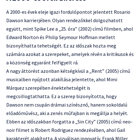
A 2000-es évek eleje igazi fordulópontot jelentett Rosario
Dawson karrierjében. Olyan rendezőkkel dolgozhatott
együtt, mint Spike Lee a „25. óra” (2002) című filmben, ahol
Edward Norton és Philip Seymour Hoffman mellett
bizonyíthatta tehetségét. Ez az időszak hozta meg
számára azokat a szerepeket, amelyek révén a kritikusok és
a közönség egyaránt felfigyelt rá.
A nagy áttörést azonban kétségkívül a „Rent” (2005) című
musicalben nyújtott alakítása jelentette, ahol Mimi
Márquez szerepében énektehetségét is
megcsillogtathatta. Ez a szerep bizonyította, hogy
Dawson nem csupán drámai színésznő, hanem sokoldalú
előadóművész, aki a zenés műfajban is megállja a helyét.
Ebben az időszakban forgatta a „Sin City” (2005) című neo-
noir filmet is Robert Rodriguez rendezésében, ahol Gail
karakterét alakította. A vizuálisan innovatív, Frank Miller