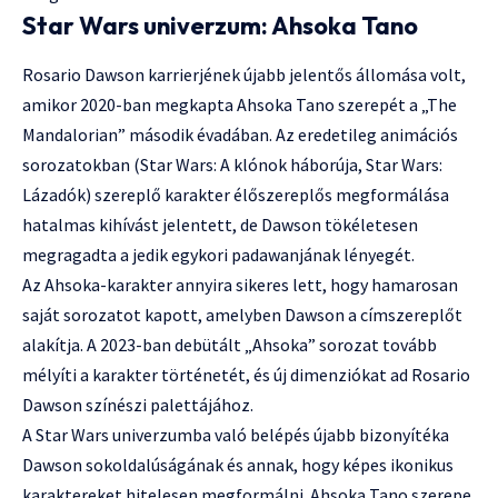
Star Wars univerzum: Ahsoka Tano
Rosario Dawson karrierjének újabb jelentős állomása volt,
amikor 2020-ban megkapta Ahsoka Tano szerepét a „The
Mandalorian” második évadában. Az eredetileg animációs
sorozatokban (Star Wars: A klónok háborúja, Star Wars:
Lázadók) szereplő karakter élőszereplős megformálása
hatalmas kihívást jelentett, de Dawson tökéletesen
megragadta a jedik egykori padawanjának lényegét.
Az Ahsoka-karakter annyira sikeres lett, hogy hamarosan
saját sorozatot kapott, amelyben Dawson a címszereplőt
alakítja. A 2023-ban debütált „Ahsoka” sorozat tovább
mélyíti a karakter történetét, és új dimenziókat ad Rosario
Dawson színészi palettájához.
A Star Wars univerzumba való belépés újabb bizonyítéka
Dawson sokoldalúságának és annak, hogy képes ikonikus
karaktereket hitelesen megformálni. Ahsoka Tano szerepe