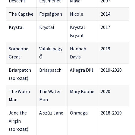
Descent
Lejtmenet
Maya
2007
The Captive
Fogságban
Nicole
2014
Krystal
Krystal
Krystal
2017
Bryant
Someone
Valaki nagy
Hannah
2019
Great
Ő
Davis
Briarpatch
Briarpatch
Allegra Dill
2019-2020
(sorozat)
The Water
The Water
Mary Boone
2020
Man
Man
Jane the
A szűz Jane
Önmaga
2018-2019
Virgin
(sorozat)