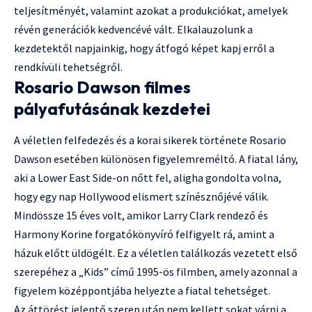
teljesítményét, valamint azokat a produkciókat, amelyek
révén generációk kedvencévé vált. Elkalauzolunk a
kezdetektől napjainkig, hogy átfogó képet kapj erről a
rendkívüli tehetségről.
Rosario Dawson filmes
pályafutásának kezdetei
A véletlen felfedezés és a korai sikerek története Rosario
Dawson esetében különösen figyelemreméltó. A fiatal lány,
aki a Lower East Side-on nőtt fel, aligha gondolta volna,
hogy egy nap Hollywood elismert színésznőjévé válik.
Mindössze 15 éves volt, amikor Larry Clark rendező és
Harmony Korine forgatókönyvíró felfigyelt rá, amint a
házuk előtt üldögélt. Ez a véletlen találkozás vezetett első
szerepéhez a „Kids” című 1995-ös filmben, amely azonnal a
figyelem középpontjába helyezte a fiatal tehetséget.
Az áttörést jelentő szerep után nem kellett sokat várni a