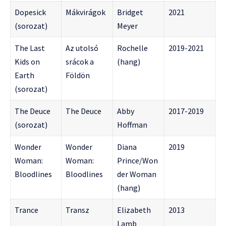
Dopesick
Mákvirágok
Bridget
2021
(sorozat)
Meyer
The Last
Az utolsó
Rochelle
2019-2021
Kids on
srácok a
(hang)
Earth
Földön
(sorozat)
The Deuce
The Deuce
Abby
2017-2019
(sorozat)
Hoffman
Wonder
Wonder
Diana
2019
Woman:
Woman:
Prince/Won
Bloodlines
Bloodlines
der Woman
(hang)
Trance
Transz
Elizabeth
2013
Lamb