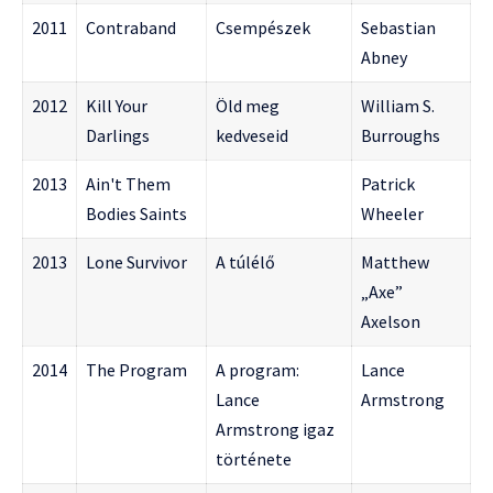
2011
Contraband
Csempészek
Sebastian
Abney
2012
Kill Your
Öld meg
William S.
Darlings
kedveseid
Burroughs
2013
Ain't Them
Patrick
Bodies Saints
Wheeler
2013
Lone Survivor
A túlélő
Matthew
„Axe”
Axelson
2014
The Program
A program:
Lance
Lance
Armstrong
Armstrong igaz
története