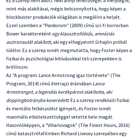
ez a szerep nem adott neki annyi lehetőséget a mélységre,
mint más alakításai, mégis bebizonyította, hogy képes a
blockbuster produkciók világában is megállni a helyét.
Ezzel szemben a "Pandorum" (2009) című sci-fi horrorban
Bower karaktereként
egy klausztrofóbiás, amnéziás
asztronautát alakított
, aki egy elhagyatott űrhajón próbál
túlélni. Ez a szerep ismét megmutatta, hogy Foster képes a
fizikai és pszichológiai kihívásokkal teli szerepekben is
brillírozni.
Az "A program: Lance Armstrong igaz története" (The
Program, 2014) című életrajzi drámában
Lance
Armstrongot, a legendás kerékpárost alakította, aki
doppingbotrányba keveredett
. Ez a szerep rendkívüli fizikai
és mentális felkészülést igényelt, és Foster ismét
maximális elkötelezettséggel vetette bele magát.
Hasonlóképpen, a "Viharlovagok" (The Finest Hours, 2016)
című katasztrófafilmben Richard Livesey szerepében egy