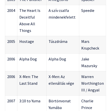
2004
The Heart Is
A szív csalfa
Speedie
Deceitful
mindenekfelett
Above All
Things
2005
Hostage
Túszdráma
Mars
Krupcheck
2006
Alpha Dog
Alpha Dog
Jake
Mazursky
2006
X-Men: The
X-Men: Az
Warren
Last Stand
ellenállás vége
Worthington
III / Angyal
2007
3:10 to Yuma
Börtönvonat
Charlie
Yumába
Prince