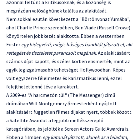
azonnal feltűnt a kritikusoknak, és a közönség is
megrázóan valósághűnek találta az alakítását.
Nem sokkal ezután következett a "Börtönvonat Yumába",
ahol Charlie Prince szerepében, Ben Wade (Russell Crowe)
könyörtelen jobbkezét alakította. Ebben a westernben
Foster
egy hidegvérű, mégis hűséges banditát játszott el, aki
rettegést és tiszteletet parancsolt magának
. Az alakításáért
számos díjat kapott, és széles körben elismerték, mint az
egyik legizgalmasabb tehetséget Hollywoodban. Képes
volt egyszerre félelmetes és karizmatikus lenni, ezzel
felejthetetlenné téve a karaktert.
A 2009-es "A harcmezőn túl" (The Messenger) című
drámában Will Montgomery őrmesterként nyújtott
alakításáért független filmes díjakat nyert, többek között
a Satellite Awardot a legjobb mellékszereplő
kategóriában, és jelölték a Screen Actors Guild Awardra is.
Ebben a filmben
egy katonát játszott, akinek az a feladata,