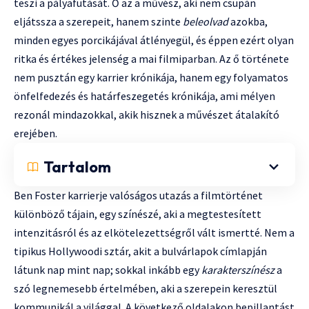
teszi a pályafutását. Ő az a művész, aki nem csupán
eljátssza a szerepeit, hanem szinte
beleolvad
azokba,
minden egyes porcikájával átlényegül, és éppen ezért olyan
ritka és értékes jelenség a mai filmiparban. Az ő története
nem pusztán egy karrier krónikája, hanem egy folyamatos
önfelfedezés és határfeszegetés krónikája, ami mélyen
rezonál mindazokkal, akik hisznek a művészet átalakító
erejében.
Tartalom
Ben Foster karrierje valóságos utazás a filmtörténet
különböző tájain, egy színészé, aki a megtestesített
intenzitásról és az elkötelezettségről vált ismertté. Nem a
tipikus Hollywoodi sztár, akit a bulvárlapok címlapján
látunk nap mint nap; sokkal inkább egy
karakterszínész
a
szó legnemesebb értelmében, aki a szerepein keresztül
kommunikál a világgal. A következő oldalakon bepillantást