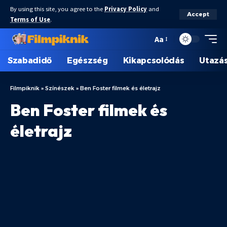
By using this site, you agree to the
Privacy Policy
and
Accept
Terms of Use
.
Aa
Szabadidő
Egészség
Kikapcsolódás
Utazá
Filmpiknik
»
Színészek
»
Ben Foster filmek és életrajz
Ben Foster filmek és
életrajz