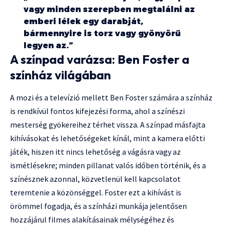
vagy minden szerepben megtalálni az
emberi lélek egy darabját,
bármennyire is torz vagy gyönyörű
legyen az.”
A színpad varázsa: Ben Foster a
színház világában
A mozi és a televízió mellett Ben Foster számára a színház
is rendkívül fontos kifejezési forma, ahol a színészi
mesterség gyökereihez térhet vissza. A színpad másfajta
kihívásokat és lehetőségeket kínál, mint a kamera előtti
játék, hiszen itt nincs lehetőség a vágásra vagy az
ismétlésekre; minden pillanat valós időben történik, és a
színésznek azonnal, közvetlenül kell kapcsolatot
teremtenie a közönséggel. Foster ezt a kihívást is
örömmel fogadja, és a színházi munkája jelentősen
hozzájárul filmes alakításainak mélységéhez és