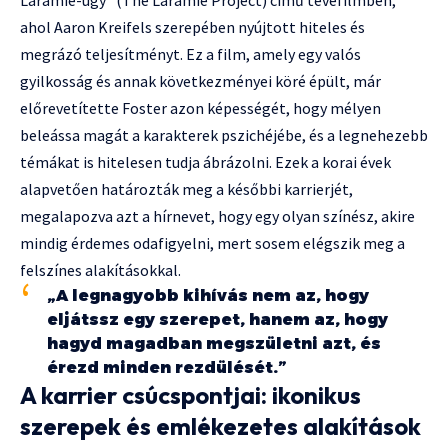
ahol Aaron Kreifels szerepében nyújtott hiteles és
megrázó teljesítményt. Ez a film, amely egy valós
gyilkosság és annak következményei köré épült, már
előrevetítette Foster azon képességét, hogy mélyen
beleássa magát a karakterek pszichéjébe, és a legnehezebb
témákat is hitelesen tudja ábrázolni. Ezek a korai évek
alapvetően határozták meg a későbbi karrierjét,
megalapozva azt a hírnevet, hogy egy olyan színész, akire
mindig érdemes odafigyelni, mert sosem elégszik meg a
felszínes alakításokkal.
„A legnagyobb kihívás nem az, hogy
eljátssz egy szerepet, hanem az, hogy
hagyd magadban megszületni azt, és
érezd minden rezdülését.”
A karrier csúcspontjai: ikonikus
szerepek és emlékezetes alakítások