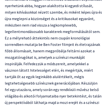
nyerhetünk abba, hogyan alakította ki egyedi stílusát,
milyen kihívásokkal nézett szembe, és miként képes újra és
újra meglepni a közönséget és a kritikusokat egyaránt,
miközben nem riad vissza a legkomplexebb,
legellentmondásosabb karakterek megformálásától sem.
Ez a mélyreható áttekintés nem csupán kronológiai
sorrendben mutatja be Ben Foster filmjeit és életrajzának
főbb állomásait, hanem megpróbálja feltárni azokat a
mozgatórugókat is, amelyek a színészi munkáját
inspirálják. Felfedezzük a módszereit, amelyekkel a
vásznon látott hitelességet eléri, és megértjük, miért
tartják őt az egyik leginkább alulértékelt, mégis
legtehetségesebb színésznek generációjában. Készüljön
fel egy utazásra, amely során egy rendkívüli művész belső
világába és alkotói folyamataiba nyer betekintést, és talán
új perspektívából láthatja majd a mozi erejét és a színészi