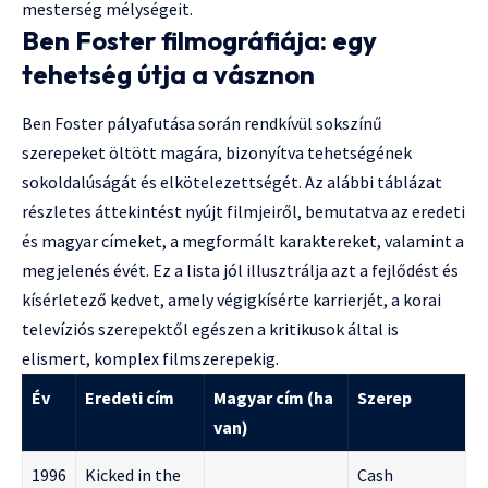
mesterség mélységeit.
Ben Foster filmográfiája: egy
tehetség útja a vásznon
Ben Foster pályafutása során rendkívül sokszínű
szerepeket öltött magára, bizonyítva tehetségének
sokoldalúságát és elkötelezettségét. Az alábbi táblázat
részletes áttekintést nyújt filmjeiről, bemutatva az eredeti
és magyar címeket, a megformált karaktereket, valamint a
megjelenés évét. Ez a lista jól illusztrálja azt a fejlődést és
kísérletező kedvet, amely végigkísérte karrierjét, a korai
televíziós szerepektől egészen a kritikusok által is
elismert, komplex filmszerepekig.
Év
Eredeti cím
Magyar cím (ha
Szerep
van)
1996
Kicked in the
Cash