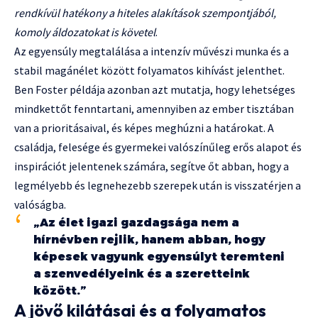
rendkívül hatékony a hiteles alakítások szempontjából,
komoly áldozatokat is követel
.
Az egyensúly megtalálása a intenzív művészi munka és a
stabil magánélet között folyamatos kihívást jelenthet.
Ben Foster példája azonban azt mutatja, hogy lehetséges
mindkettőt fenntartani, amennyiben az ember tisztában
van a prioritásaival, és képes meghúzni a határokat. A
családja, felesége és gyermekei valószínűleg erős alapot és
inspirációt jelentenek számára, segítve őt abban, hogy a
legmélyebb és legnehezebb szerepek után is visszatérjen a
valóságba.
„Az élet igazi gazdagsága nem a
hírnévben rejlik, hanem abban, hogy
képesek vagyunk egyensúlyt teremteni
a szenvedélyeink és a szeretteink
között.”
A jövő kilátásai és a folyamatos