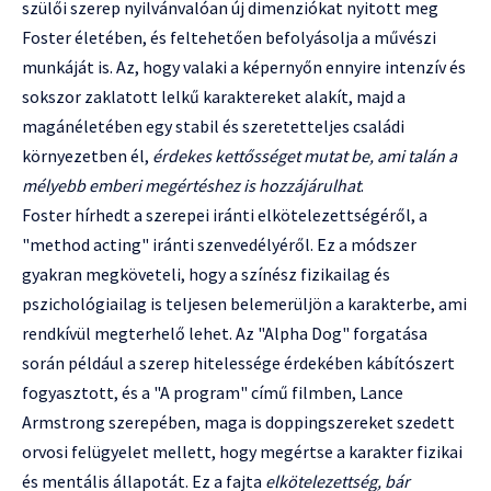
szülői szerep nyilvánvalóan új dimenziókat nyitott meg
Foster életében, és feltehetően befolyásolja a művészi
munkáját is. Az, hogy valaki a képernyőn ennyire intenzív és
sokszor zaklatott lelkű karaktereket alakít, majd a
magánéletében egy stabil és szeretetteljes családi
környezetben él,
érdekes kettősséget mutat be, ami talán a
mélyebb emberi megértéshez is hozzájárulhat
.
Foster hírhedt a szerepei iránti elkötelezettségéről, a
"method acting" iránti szenvedélyéről. Ez a módszer
gyakran megköveteli, hogy a színész fizikailag és
pszichológiailag is teljesen belemerüljön a karakterbe, ami
rendkívül megterhelő lehet. Az "Alpha Dog" forgatása
során például a szerep hitelessége érdekében kábítószert
fogyasztott, és a "A program" című filmben, Lance
Armstrong szerepében, maga is doppingszereket szedett
orvosi felügyelet mellett, hogy megértse a karakter fizikai
és mentális állapotát. Ez a fajta
elkötelezettség, bár