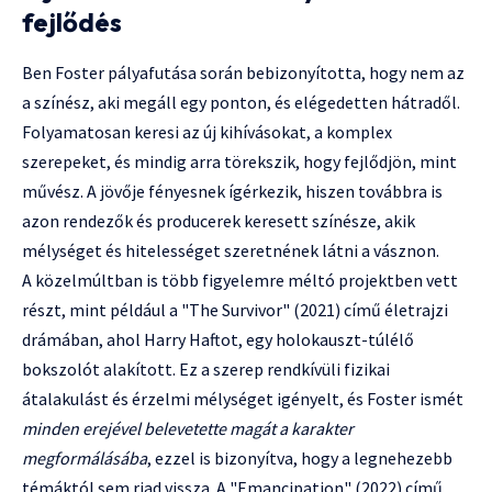
fejlődés
Ben Foster pályafutása során bebizonyította, hogy nem az
a színész, aki megáll egy ponton, és elégedetten hátradől.
Folyamatosan keresi az új kihívásokat, a komplex
szerepeket, és mindig arra törekszik, hogy fejlődjön, mint
művész. A jövője fényesnek ígérkezik, hiszen továbbra is
azon rendezők és producerek keresett színésze, akik
mélységet és hitelességet szeretnének látni a vásznon.
A közelmúltban is több figyelemre méltó projektben vett
részt, mint például a "The Survivor" (2021) című életrajzi
drámában, ahol Harry Haftot, egy holokauszt-túlélő
bokszolót alakított. Ez a szerep rendkívüli fizikai
átalakulást és érzelmi mélységet igényelt, és Foster ismét
minden erejével belevetette magát a karakter
megformálásába
, ezzel is bizonyítva, hogy a legnehezebb
témáktól sem riad vissza. A "Emancipation" (2022) című