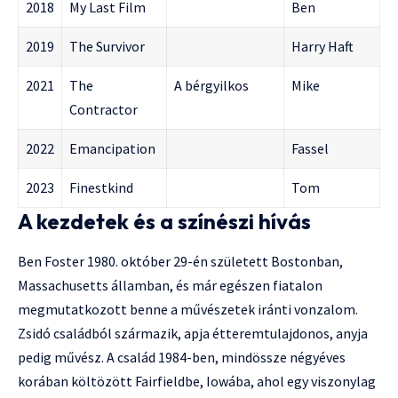
2018
My Last Film
Ben
2019
The Survivor
Harry Haft
2021
The
A bérgyilkos
Mike
Contractor
2022
Emancipation
Fassel
2023
Finestkind
Tom
A kezdetek és a színészi hívás
Ben Foster 1980. október 29-én született Bostonban,
Massachusetts államban, és már egészen fiatalon
megmutatkozott benne a művészetek iránti vonzalom.
Zsidó családból származik, apja étteremtulajdonos, anyja
pedig művész. A család 1984-ben, mindössze négyéves
korában költözött Fairfieldbe, Iowába, ahol egy viszonylag