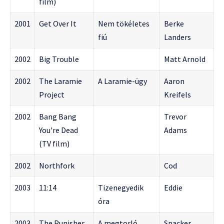
film)
2001
Get Over It
Nem tökéletes
Berke
fiú
Landers
2002
Big Trouble
Matt Arnold
2002
The Laramie
A Laramie-ügy
Aaron
Project
Kreifels
2002
Bang Bang
Trevor
You're Dead
Adams
(TV film)
2002
Northfork
Cod
2003
11:14
Tizenegyedik
Eddie
óra
2003
The Punisher
A megtorló
Spacker