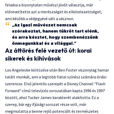
feladva a bizonytalan művészi jövőt választja, már
előrevetítette azt a merészséget és elkötelezettséget,
ami később a védjegyévé vált a vásznon.
„Az igazi művészet nemcsak
szórakoztat, hanem tükröt tart elénk,
és arra késztet, hogy szembenézzünk
önmagunkkal és a világgal.”
Az áttörés felé vezető út: korai
sikerek és kihívások
Los Angelesbe költözése után Ben Foster viszonylag hamar
talált munkát, ami a legtöbb fiatal színész számára óriási
szerencse. Első jelentős szerepét a Disney Channel "Flash
Forward" című televíziós sorozatában kapta 1996 és 1997
között, ahol Tucker James karakterét alakította. Ez a
szerep, bár egy ifjúsági sorozat része volt, már
megmutatta a benne rejlő potenciált és természetes