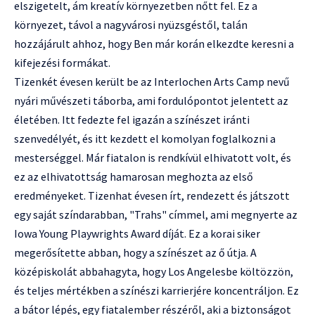
elszigetelt, ám kreatív környezetben nőtt fel. Ez a
környezet, távol a nagyvárosi nyüzsgéstől, talán
hozzájárult ahhoz, hogy Ben már korán elkezdte keresni a
kifejezési formákat.
Tizenkét évesen került be az Interlochen Arts Camp nevű
nyári művészeti táborba, ami fordulópontot jelentett az
életében. Itt fedezte fel igazán a színészet iránti
szenvedélyét, és itt kezdett el komolyan foglalkozni a
mesterséggel. Már fiatalon is rendkívül elhivatott volt, és
ez az elhivatottság hamarosan meghozta az első
eredményeket. Tizenhat évesen írt, rendezett és játszott
egy saját színdarabban, "Trahs" címmel, ami megnyerte az
Iowa Young Playwrights Award díját. Ez a korai siker
megerősítette abban, hogy a színészet az ő útja. A
középiskolát abbahagyta, hogy Los Angelesbe költözzön,
és teljes mértékben a színészi karrierjére koncentráljon. Ez
a bátor lépés, egy fiatalember részéről, aki a biztonságot