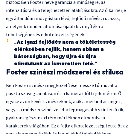
biztos: Ben Foster neve garancia a minőségre, az
intenzitásra és a felejthetetlen alakításokra. Az ő karrierje
egy állandóan mozgásban lévő, fejlődő művészi utazás,
amelynek minden állomása újabb bizonyítéka a
tehetségének és elkötelezettségének.
„Az igazi fejlődés nem a tökéletesség
elérésében rejlik, hanem abban a
bátorságban, hogy újra és újra
elindulunk az ismeretlen felé.”
Foster színészi módszerei és stílusa
Ben Foster színészi megközelítése messze túlmutat a
puszta szövegtanuláson és a kamera előtti jelenléten. Ő
egyike azon kevés színészeknek, akik a method actinget,
vagyis a módszerszínészetet a legmagasabb szinten űzik,
gyakran egészen extrém mértékben elmerülve a
karakterek világában. Ez a fajta elkötelezettség tette őt az
egyik legmeggyőzőbb és leginkább átalakulóképes