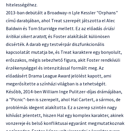
hitelességéhez.
2013-ban debütált a Broadway-n Lyle Kessler "Orphans"
című darabjában, ahol Treat szerepét játszotta el Alec
Baldwin és Tom Sturridge mellett. Ez az előadás
óriási
kritikai sikert aratott
, és Foster alakítását különösen
dicsérték. A darab egy testvérpár diszfunkcionális
kapcsolatát mutatja be, és Treat karaktere egy bonyolult,
erőszakos, mégis sebezhető figura, akit Foster rendkívüli
érzékenységgel és intenzitással formált meg. Az
előadásért Drama League Award jelölést kapott, ami
megerősítette a színházi világban is a tehetségét.
Később, 2014-ben William Inge Pulitzer-díjas drámájában,
a "Picnic"-ben is szerepelt, ahol Hal Cartert, a sármos, de
problémás idegent alakította. Ez a szerep szintén nagy
kihívást jelentett, hiszen Hal egy komplex karakter, akinek
vonzereje és belső konfliktusai egyaránt megmutatkoznak