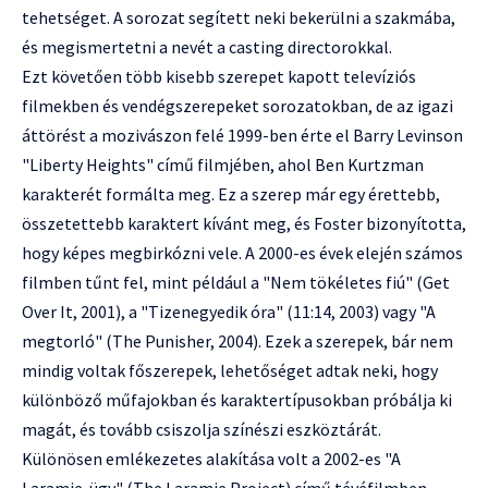
tehetséget. A sorozat segített neki bekerülni a szakmába,
és megismertetni a nevét a casting directorokkal.
Ezt követően több kisebb szerepet kapott televíziós
filmekben és vendégszerepeket sorozatokban, de az igazi
áttörést a mozivászon felé 1999-ben érte el Barry Levinson
"Liberty Heights" című filmjében, ahol Ben Kurtzman
karakterét formálta meg. Ez a szerep már egy érettebb,
összetettebb karaktert kívánt meg, és Foster bizonyította,
hogy képes megbirkózni vele. A 2000-es évek elején számos
filmben tűnt fel, mint például a "Nem tökéletes fiú" (Get
Over It, 2001), a "Tizenegyedik óra" (11:14, 2003) vagy "A
megtorló" (The Punisher, 2004). Ezek a szerepek, bár nem
mindig voltak főszerepek, lehetőséget adtak neki, hogy
különböző műfajokban és karaktertípusokban próbálja ki
magát, és tovább csiszolja színészi eszköztárát.
Különösen emlékezetes alakítása volt a 2002-es "A
Laramie-ügy" (The Laramie Project) című tévéfilmben,