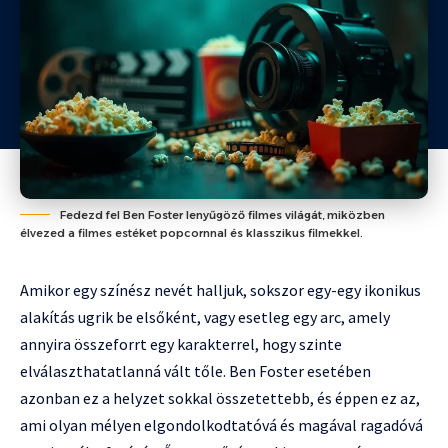
Fedezd fel Ben Foster lenyűgöző filmes világát, miközben
élvezed a filmes estéket popcornnal és klasszikus filmekkel.
Amikor egy színész nevét halljuk, sokszor egy-egy ikonikus
alakítás ugrik be elsőként, vagy esetleg egy arc, amely
annyira összeforrt egy karakterrel, hogy szinte
elválaszthatatlanná vált tőle. Ben Foster esetében
azonban ez a helyzet sokkal összetettebb, és éppen ez az,
ami olyan mélyen elgondolkodtatóvá és magával ragadóvá