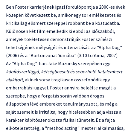
Ben Foster karrierjének igazi fordulópontja a 2000-es évek
közepén következett be, amikor egy sor emlékezetes és
kritikailag elismert szereppel robbant be a köztudatba.
Különösen két film emelkedik ki ebből az időszakból,
amelyek tökéletesen demonstrálják Foster színészi
tehetségének mélységét és intenzitását: az "Alpha Dog"
(2006) és a "Börtönvonat Yumába" (3:10 to Yuma, 2007).
Az "Alpha Dog"-ban Jake Mazursky szerepében
egy
kábítószerfüggő, kétségbeesett és sebezhető fiatalembert
alakított
, akinek sorsa tragikusan összefonódik egy
emberrablási üggyel. Foster annyira beleélte magát a
szerepbe, hogy a forgatás során valóban drogos
állapotban lévő embereket tanulmányozott, és még a
saját szemeit is irritálta, hogy hitelesebben adja vissza a
karakter kábítószer okozta fizikai tüneteit. Ez a fajta
elkötelezettség, a "method acting" mesteri alkalmazása,