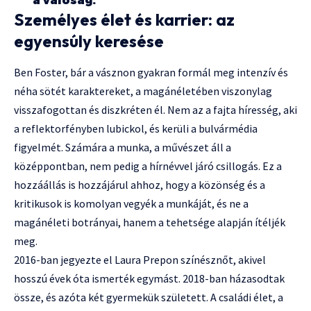
a valóság.”
Személyes élet és karrier: az
egyensúly keresése
Ben Foster, bár a vásznon gyakran formál meg intenzív és
néha sötét karaktereket, a magánéletében viszonylag
visszafogottan és diszkréten él. Nem az a fajta híresség, aki
a reflektorfényben lubickol, és kerüli a bulvármédia
figyelmét. Számára a munka, a művészet áll a
középpontban, nem pedig a hírnévvel járó csillogás. Ez a
hozzáállás is hozzájárul ahhoz, hogy a közönség és a
kritikusok is komolyan vegyék a munkáját, és ne a
magánéleti botrányai, hanem a tehetsége alapján ítéljék
meg.
2016-ban jegyezte el Laura Prepon színésznőt, akivel
hosszú évek óta ismerték egymást. 2018-ban házasodtak
össze, és azóta két gyermekük született. A családi élet, a