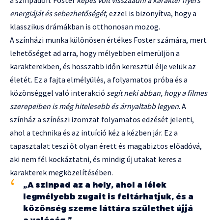
a színpadon. Foster
képes volt visszaadni a karakter nyers
energiáját és sebezhetőségét
, ezzel is bizonyítva, hogy a
klasszikus drámákban is otthonosan mozog.
A színházi munka különösen értékes Foster számára, mert
lehetőséget ad arra, hogy mélyebben elmerüljön a
karakterekben, és hosszabb időn keresztül élje velük az
életét. Ez a fajta elmélyülés, a folyamatos próba és a
közönséggel való interakció
segít neki abban, hogy a filmes
szerepeiben is még hitelesebb és árnyaltabb legyen
. A
színház a színészi izomzat folyamatos edzését jelenti,
ahol a technika és az intuíció kéz a kézben jár. Ez a
tapasztalat teszi őt olyan érett és magabiztos előadóvá,
aki nem fél kockáztatni, és mindig új utakat keres a
karakterek megközelítésében.
„A színpad az a hely, ahol a lélek
legmélyebb zugait is feltárhatjuk, és a
közönség szeme láttára születhet újjá