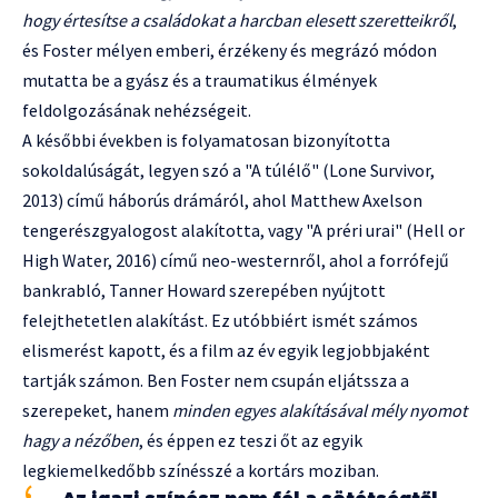
hogy értesítse a családokat a harcban elesett szeretteikről
,
és Foster mélyen emberi, érzékeny és megrázó módon
mutatta be a gyász és a traumatikus élmények
feldolgozásának nehézségeit.
A későbbi években is folyamatosan bizonyította
sokoldalúságát, legyen szó a "A túlélő" (Lone Survivor,
2013) című háborús drámáról, ahol Matthew Axelson
tengerészgyalogost alakította, vagy "A préri urai" (Hell or
High Water, 2016) című neo-westernről, ahol a forrófejű
bankrabló, Tanner Howard szerepében nyújtott
felejthetetlen alakítást. Ez utóbbiért ismét számos
elismerést kapott, és a film az év egyik legjobbjaként
tartják számon. Ben Foster nem csupán eljátssza a
szerepeket, hanem
minden egyes alakításával mély nyomot
hagy a nézőben
, és éppen ez teszi őt az egyik
legkiemelkedőbb színésszé a kortárs moziban.