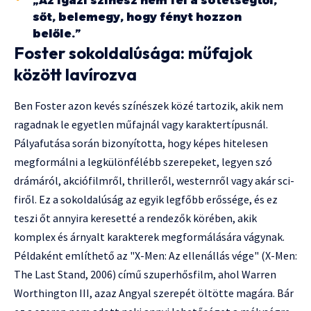
„Az igazi színész nem fél a sötétségtől,
sőt, belemegy, hogy fényt hozzon
belőle.”
Foster sokoldalúsága: műfajok
között lavírozva
Ben Foster azon kevés színészek közé tartozik, akik nem
ragadnak le egyetlen műfajnál vagy karaktertípusnál.
Pályafutása során bizonyította, hogy képes hitelesen
megformálni a legkülönfélébb szerepeket, legyen szó
drámáról, akciófilmről, thrilleről, westernről vagy akár sci-
firől. Ez a sokoldalúság az egyik legfőbb erőssége, és ez
teszi őt annyira keresetté a rendezők körében, akik
komplex és árnyalt karakterek megformálására vágynak.
Példaként említhető az "X-Men: Az ellenállás vége" (X-Men:
The Last Stand, 2006) című szuperhősfilm, ahol Warren
Worthington III, azaz Angyal szerepét öltötte magára. Bár