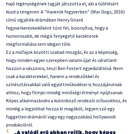
hajó legénységének tagját játszotta el, aki a túlélésért
küzd a tengeren. A "Haverok fegyverben" (War Dogs, 2016)
című vígjáték-drámában Henry Girard
fegyverkereskedőként tűnt fel, bizonyítva, hogy a
humorosabb, de mégis fenyegető karakterek
megformálása sem idegen tőle.
Ez a műfajok közötti szabad mozgás, és az a képesség,
hogy minden egyes szerepben valami újat és váratlant
hozzon a vászonra, teszi Ben Fostert egyedülállóvá. Nem
csak a karakterekkel, hanem a rendezőkkel és
színésztársakkal való együttműködései is hozzájárulnak
ahhoz, hogy filmjei mindig minőségi élményt nyújtsanak.
Képes alkalmazkodni a különböző rendezői stílusokhoz, és
mindig a legjobbat hozza ki magából, legyen szó egy
független drámáról vagy egy nagyszabású hollywoodi
produkcióról.
„A valódi erő abban rejlik, hogy képes