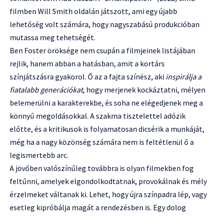
filmben Will Smith oldalán játszott, ami egy újabb
lehetőség volt számára, hogy nagyszabású produkcióban
mutassa meg tehetségét.
Ben Foster öröksége nem csupán a filmjeinek listájában
rejlik, hanem abban a hatásban, amit a kortárs
színjátszásra gyakorol. Ő az a fajta színész, aki
inspirálja a
fiatalabb generációkat
, hogy merjenek kockáztatni, mélyen
belemerülni a karakterekbe, és soha ne elégedjenek meg a
könnyű megoldásokkal. A szakma tisztelettel adózik
előtte, és a kritikusok is folyamatosan dicsérik a munkáját,
még ha a nagy közönség számára nem is feltétlenül ő a
legismertebb arc.
A jövőben valószínűleg továbbra is olyan filmekben fog
feltűnni, amelyek elgondolkodtatnak, provokálnak és mély
érzelmeket váltanak ki. Lehet, hogy újra színpadra lép, vagy
esetleg kipróbálja magát a rendezésben is. Egy dolog