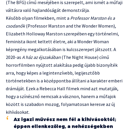
(The BFG) című meséjében is szerepelt, ami ismét a műfaji
váltásra való hajlandóságát demonstrálja.
Később olyan filmekben, mint a
Professor Marston és a
csodanők
(Professor Marston and the Wonder Women),
Elizabeth Holloway Marston szerepében egy történelmi,
feminista ikont keltett életre, aki a Wonder Woman
képregény megalkotásában is kulcsszerepet játszott. A
2020-as
A ház az éjszakában
(The Night House) című
horrorfilmben nyújtott alakítása pedig újabb bizonyíték
arra, hogy képes a legintenzívebb, legijesztőbb
történetekben is a középpontba állítani a karakter emberi
drámáját. Ezek a Rebecca Hall filmek mind azt mutatják,
hogy a színésznő nemcsak a vásznon, hanem a műfajok
között is szabadon mozog, folyamatosan keresve az új
kihívásokat.
Az igazi művész nem fél a kihívásoktól;
éppen ellenkezőleg, a nehézségekben