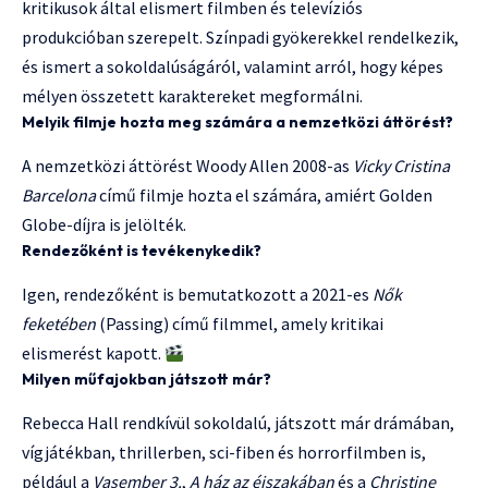
kritikusok által elismert filmben és televíziós
produkcióban szerepelt. Színpadi gyökerekkel rendelkezik,
és ismert a sokoldalúságáról, valamint arról, hogy képes
mélyen összetett karaktereket megformálni.
Melyik filmje hozta meg számára a nemzetközi áttörést?
A nemzetközi áttörést Woody Allen 2008-as
Vicky Cristina
Barcelona
című filmje hozta el számára, amiért Golden
Globe-díjra is jelölték.
Rendezőként is tevékenykedik?
Igen, rendezőként is bemutatkozott a 2021-es
Nők
feketében
(Passing) című filmmel, amely kritikai
elismerést kapott.
Milyen műfajokban játszott már?
Rebecca Hall rendkívül sokoldalú, játszott már drámában,
vígjátékban, thrillerben, sci-fiben és horrorfilmben is,
például a
Vasember 3.
,
A ház az éjszakában
és a
Christine