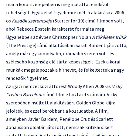
már a korai szerepeiben is megmutatta rendkívüli
tehetségét. Egyik első figyelemre méltó alakítása a 2006-
os
Kezdők szerencséje
(Starter for 10) című filmben volt,
ahol Rebecca Epstein karakterét formálta meg.
Ugyanebben az évben Christopher Nolan
A tökéletes trükk
(The Prestige) című alkotásában Sarah Bordent játszotta,
amely már egy komolyabb, drámaibb szerep volt, és
szélesebb közönség elé tárta képességeit. Ezek a korai
munkák megalapozták a hírnevét, és felkeltették a nagy
rendezők figyelmét.
Az igazi nemzetközi áttörést Woody Allen 2008-as
Vicky
Cristina Barcelona
című filmje hozta el számára. Vicky
szerepében nyújtott alakításáért Golden Globe-díjra
jelölték, és ezzel berobbant a köztudatba. A film,
amelyben Javier Bardem, Penélope Cruz és Scarlett
Johansson oldalán játszott, nemcsak kritikai sikert
aratott, hanem Hall színészi tehetségét is világszerte