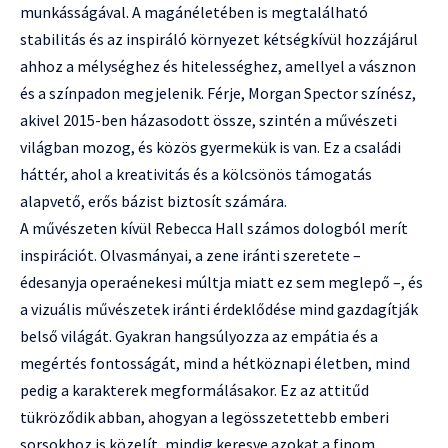
munkásságával. A magánéletében is megtalálható
stabilitás és az inspiráló környezet kétségkívül hozzájárul
ahhoz a mélységhez és hitelességhez, amellyel a vásznon
és a színpadon megjelenik. Férje, Morgan Spector színész,
akivel 2015-ben házasodott össze, szintén a művészeti
világban mozog, és közös gyermekük is van. Ez a családi
háttér, ahol a kreativitás és a kölcsönös támogatás
alapvető, erős bázist biztosít számára.
A művészeten kívül Rebecca Hall számos dologból merít
inspirációt. Olvasmányai, a zene iránti szeretete –
édesanyja operaénekesi múltja miatt ez sem meglepő –, és
a vizuális művészetek iránti érdeklődése mind gazdagítják
belső világát. Gyakran hangsúlyozza az empátia és a
megértés fontosságát, mind a hétköznapi életben, mind
pedig a karakterek megformálásakor. Ez az attitűd
tükröződik abban, ahogyan a legösszetettebb emberi
sorsokhoz is közelít, mindig keresve azokat a finom