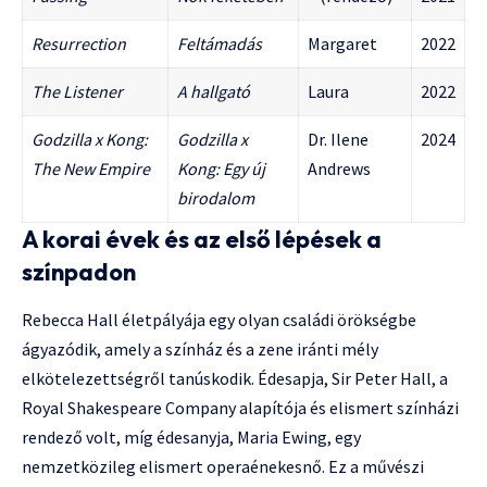
Resurrection
Feltámadás
Margaret
2022
The Listener
A hallgató
Laura
2022
Godzilla x Kong:
Godzilla x
Dr. Ilene
2024
The New Empire
Kong: Egy új
Andrews
birodalom
A korai évek és az első lépések a
színpadon
Rebecca Hall életpályája egy olyan családi örökségbe
ágyazódik, amely a színház és a zene iránti mély
elkötelezettségről tanúskodik. Édesapja, Sir Peter Hall, a
Royal Shakespeare Company alapítója és elismert színházi
rendező volt, míg édesanyja, Maria Ewing, egy
nemzetközileg elismert operaénekesnő. Ez a művészi