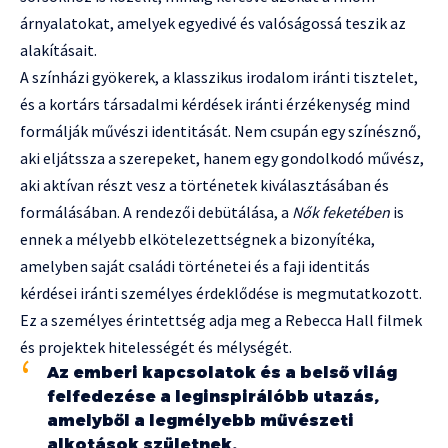
árnyalatokat, amelyek egyedivé és valóságossá teszik az
alakításait.
A színházi gyökerek, a klasszikus irodalom iránti tisztelet,
és a kortárs társadalmi kérdések iránti érzékenység mind
formálják művészi identitását. Nem csupán egy színésznő,
aki eljátssza a szerepeket, hanem egy gondolkodó művész,
aki aktívan részt vesz a történetek kiválasztásában és
formálásában. A rendezői debütálása, a
Nők feketében
is
ennek a mélyebb elkötelezettségnek a bizonyítéka,
amelyben saját családi történetei és a faji identitás
kérdései iránti személyes érdeklődése is megmutatkozott.
Ez a személyes érintettség adja meg a Rebecca Hall filmek
és projektek hitelességét és mélységét.
Az emberi kapcsolatok és a belső világ
felfedezése a leginspirálóbb utazás,
amelyből a legmélyebb művészeti
alkotások születnek.