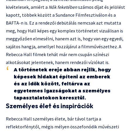
kivételesek, amiért a
Nők feketében
számos díjat és jelölést
kapott, többek között a Sundance Filmfesztiválon és a
BAFTA-n is. Ez a rendezői debütálás nemcsak azt mutatta
meg, hogy Hall képes egy komplex történetet vizuálisan is
meggyőzően elmesélni, hanem azt is, hogy van egy egyedi,
sajátos hangja, amellyel hozzájárul a filmművészethez. A
Rebecca Hall filmek tehát már nem csupán színészi
alkotásokat jelentenek, hanem rendezői víziókat is.
A történetek ereje abban rejlik, hogy
képesek hidakat építeni az emberek
és az idők között, feltárva az
egyetemes igazságokat a személyes
tapasztalatokon keresztül.
Személyes élet és inspirációk
Rebecca Hall személyes élete, bár távol tartja a
reflektorfénytől, mégis mélyen összefonódik művészeti