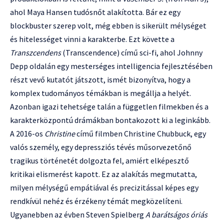
ahol Maya Hansen tudósnőt alakította. Bár ez egy
blockbuster szerep volt, még ebben is sikerült mélységet
és hitelességet vinni a karakterbe. Ezt követte a
Transzcendens
(Transcendence) című sci-fi, ahol Johnny
Depp oldalán egy mesterséges intelligencia fejlesztésében
részt vevő kutatót játszott, ismét bizonyítva, hogy a
komplex tudományos témákban is megállja a helyét.
Azonban igazi tehetsége talán a független filmekben és a
karakterközpontú drámákban bontakozott ki a leginkább.
A 2016-os
Christine
című filmben Christine Chubbuck, egy
valós személy, egy depressziós tévés műsorvezetőnő
tragikus történetét dolgozta fel, amiért elképesztő
kritikai elismerést kapott. Ez az alakítás megmutatta,
milyen mélységű empátiával és precizitással képes egy
rendkívül nehéz és érzékeny témát megközelíteni.
Ugyanebben az évben Steven Spielberg
A barátságos óriás