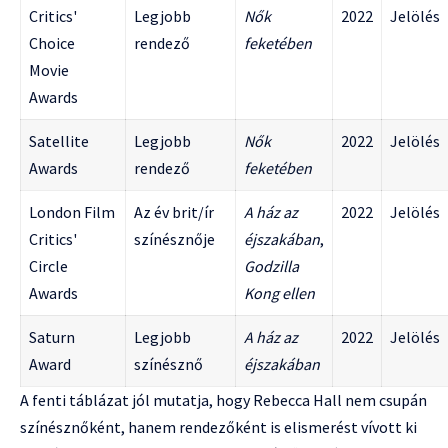
Critics'
Legjobb
Nők
2022
Jelölés
Choice
rendező
feketében
Movie
Awards
Satellite
Legjobb
Nők
2022
Jelölés
Awards
rendező
feketében
London Film
Az év brit/ír
A ház az
2022
Jelölés
Critics'
színésznője
éjszakában
,
Circle
Godzilla
Awards
Kong ellen
Saturn
Legjobb
A ház az
2022
Jelölés
Award
színésznő
éjszakában
A fenti táblázat jól mutatja, hogy Rebecca Hall nem csupán
színésznőként, hanem rendezőként is elismerést vívott ki