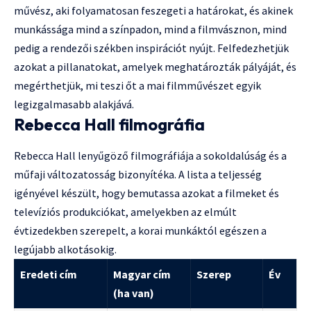
művész, aki folyamatosan feszegeti a határokat, és akinek
munkássága mind a színpadon, mind a filmvásznon, mind
pedig a rendezői székben inspirációt nyújt. Felfedezhetjük
azokat a pillanatokat, amelyek meghatározták pályáját, és
megérthetjük, mi teszi őt a mai filmművészet egyik
legizgalmasabb alakjává.
Rebecca Hall filmográfia
Rebecca Hall lenyűgöző filmográfiája a sokoldalúság és a
műfaji változatosság bizonyítéka. A lista a teljesség
igényével készült, hogy bemutassa azokat a filmeket és
televíziós produkciókat, amelyekben az elmúlt
évtizedekben szerepelt, a korai munkáktól egészen a
legújabb alkotásokig.
Eredeti cím
Magyar cím
Szerep
Év
(ha van)