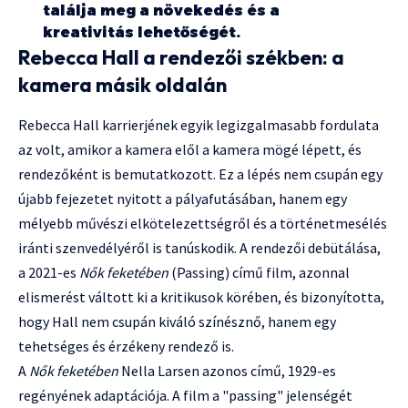
találja meg a növekedés és a
kreativitás lehetőségét.
Rebecca Hall a rendezői székben: a
kamera másik oldalán
Rebecca Hall karrierjének egyik legizgalmasabb fordulata
az volt, amikor a kamera elől a kamera mögé lépett, és
rendezőként is bemutatkozott. Ez a lépés nem csupán egy
újabb fejezetet nyitott a pályafutásában, hanem egy
mélyebb művészi elkötelezettségről és a történetmesélés
iránti szenvedélyéről is tanúskodik. A rendezői debütálása,
a 2021-es
Nők feketében
(Passing) című film, azonnal
elismerést váltott ki a kritikusok körében, és bizonyította,
hogy Hall nem csupán kiváló színésznő, hanem egy
tehetséges és érzékeny rendező is.
A
Nők feketében
Nella Larsen azonos című, 1929-es
regényének adaptációja. A film a "passing" jelenségét