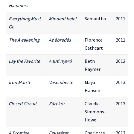
Hammers
Everything Must
Mindent bele!
Samantha
2011
Go
The Awakening
Az ébredés
Florence
2011
Cathcart
Lay the Favorite
A tuti nyerő
Beth
2012
Raymer
Iron Man 3
Vasember 3.
Maya
2013
Hansen
Closed Circuit
Zárt kör
Claudia
2013
Simmons-
Howe
A Promise
Egy ígéret
Charlotte
2013