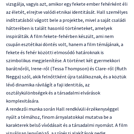
vizsgálja, vagyis azt, amikor egy fekete ember fehérként éli
az életét, elrejtve valódi etnikai identitását. Hall személyes
indíttatásból vágott bele a projektbe, mivel a saját családi
hátterében is talált hasonló történeteket, amelyek
inspirálták. A film fekete-fehérben készült, ami nem
csupán esztétikai döntés volt, hanem a film témájának, a
fekete és fehér közötti elmosódó határoknak is
szimbolikus megjelenítése. A történet két gyermekkori
barátnőről, Irene-ről (Tessa Thompson) és Clare-ről (Ruth
Negga) szól, akik felnőttként újra találkoznak, és a köztük
lévő dinamika rávilágít a faji identitás, az
osztálykülönbségek és a társadalmi elvárások
komplexitására.
A rendezői munka során Hall rendkívüli érzékenységgel
nyúlt a témához, finom árnyalatokkal mutatva be a
karakterek belső vívódásait és a társadalmi nyomást. A film
vizuálisan lenyűgöző, a színészi alakítások pedig