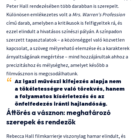
Peter Hall rendezésében több darabban is szerepelt.
Különösen emlékezetes volt a
Mrs. Warren's Profession
című darab, amelyben a kritikusok is felfigyeltek rá, és
ezzel elindult a hivatásos színészi pályán. A színpadon
szerzett tapasztalatok – a közönséggel való közvetlen
kapcsolat, a szöveg mélyreható elemzése és a karakterek
árnyaltságának megértése – mind hozzájárultak ahhoz a
precizitáshoz és mélységhez, amelyet később a
filmvásznon is megcsodálhatunk.
Az igazi művészi kifejezés alapja nem
a tökéletességre való törekvés, hanem
a folyamatos kísérletezés és az
önfelfedezés iránti hajlandóság.
Áttörés a vásznon: meghatározó
szerepek és rendezők
Rebecca Hall filmkarrierje viszonylag hamar elindult, és