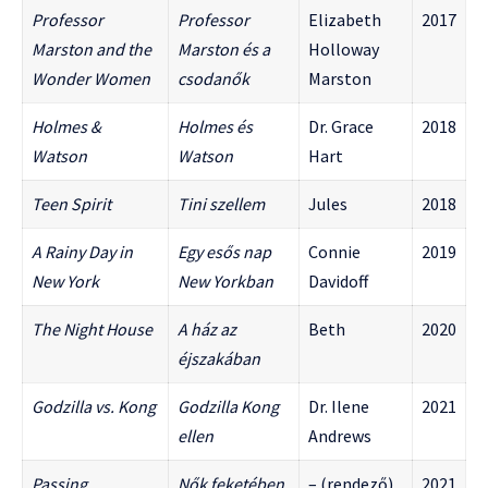
Professor
Professor
Elizabeth
2017
Marston and the
Marston és a
Holloway
Wonder Women
csodanők
Marston
Holmes &
Holmes és
Dr. Grace
2018
Watson
Watson
Hart
Teen Spirit
Tini szellem
Jules
2018
A Rainy Day in
Egy esős nap
Connie
2019
New York
New Yorkban
Davidoff
The Night House
A ház az
Beth
2020
éjszakában
Godzilla vs. Kong
Godzilla Kong
Dr. Ilene
2021
ellen
Andrews
Passing
Nők feketében
– (rendező)
2021