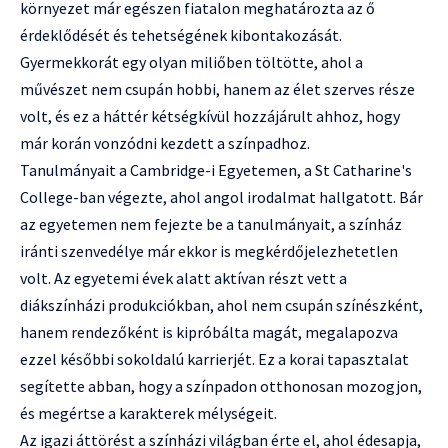
környezet már egészen fiatalon meghatározta az ő
érdeklődését és tehetségének kibontakozását.
Gyermekkorát egy olyan miliőben töltötte, ahol a
művészet nem csupán hobbi, hanem az élet szerves része
volt, és ez a háttér kétségkívül hozzájárult ahhoz, hogy
már korán vonzódni kezdett a színpadhoz.
Tanulmányait a Cambridge-i Egyetemen, a St Catharine's
College-ban végezte, ahol angol irodalmat hallgatott. Bár
az egyetemen nem fejezte be a tanulmányait, a színház
iránti szenvedélye már ekkor is megkérdőjelezhetetlen
volt. Az egyetemi évek alatt aktívan részt vett a
diákszínházi produkciókban, ahol nem csupán színészként,
hanem rendezőként is kipróbálta magát, megalapozva
ezzel későbbi sokoldalú karrierjét. Ez a korai tapasztalat
segítette abban, hogy a színpadon otthonosan mozogjon,
és megértse a karakterek mélységeit.
Az igazi áttörést a színházi világban érte el, ahol édesapja,