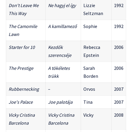
Don't Leave Me
Ne hagyj el így
Lizzie
1992
This Way
Seltzman
The Camomile
A kamillamező
Sophie
1992
Lawn
Starter for 10
Kezdők
Rebecca
2006
szerencséje
Epstein
The Prestige
A tökéletes
Sarah
2006
trükk
Borden
Rubbernecking
–
Orvos
2007
Joe's Palace
Joe palotája
Tina
2007
Vicky Cristina
Vicky Cristina
Vicky
2008
Barcelona
Barcelona