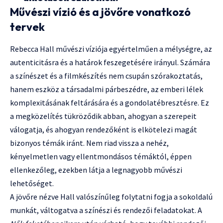
Művészi vízió és a jövőre vonatkozó
tervek
Rebecca Hall művészi víziója egyértelműen a mélységre, az
autenticitásra és a határok feszegetésére irányul. Számára
a színészet és a filmkészítés nem csupán szórakoztatás,
hanem eszköz a társadalmi párbeszédre, az emberi lélek
komplexitásának feltárására és a gondolatébresztésre. Ez
a megközelítés tükröződik abban, ahogyan a szerepeit
válogatja, és ahogyan rendezőként is elkötelezi magát
bizonyos témák iránt. Nem riad vissza a nehéz,
kényelmetlen vagy ellentmondásos témáktól, éppen
ellenkezőleg, ezekben látja a legnagyobb művészi
lehetőséget.
A jövőre nézve Hall valószínűleg folytatni fogja a sokoldalú
munkát, váltogatva a színészi és rendezői feladatokat. A