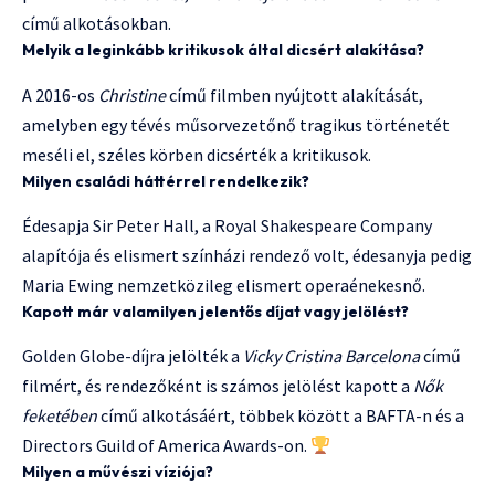
című alkotásokban.
Melyik a leginkább kritikusok által dicsért alakítása?
A 2016-os
Christine
című filmben nyújtott alakítását,
amelyben egy tévés műsorvezetőnő tragikus történetét
meséli el, széles körben dicsérték a kritikusok.
Milyen családi háttérrel rendelkezik?
Édesapja Sir Peter Hall, a Royal Shakespeare Company
alapítója és elismert színházi rendező volt, édesanyja pedig
Maria Ewing nemzetközileg elismert operaénekesnő.
Kapott már valamilyen jelentős díjat vagy jelölést?
Golden Globe-díjra jelölték a
Vicky Cristina Barcelona
című
filmért, és rendezőként is számos jelölést kapott a
Nők
feketében
című alkotásáért, többek között a BAFTA-n és a
Directors Guild of America Awards-on.
Milyen a művészi víziója?