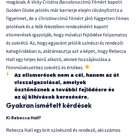
magának. A
Vicky Cristina Barcelona
című filmért kapott
Golden Globe jelölés már karrierje elején ráirányította a
figyelmet, de a
Christine
című filmért járó független filmes
jelölések és a
Nők feketében
rendezéséért kapott
elismerések igazolják, hogy művészi fejlődése folyamatos
és sokrétű. Az, hogy egyaránt jelölik színészi és rendezői
kategóriákban is, alátámasztja azt a képet, hogy Rebecca
Hall egy teljes körű alkotó, akinek hozzájárulása a
filmművészethez sokrétű és értékes.
Az elismerések nem a cél, hanem az út
visszaigazolásai, amelyek
ösztönöznek a további fejlődésre és
az új kihívások keresésére.
Gyakran ismételt kérdések
Ki Rebecca Hall?
Rebecca Hall egy brit színésznő és rendező, aki számos