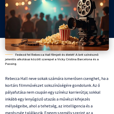
Fedezd fel Rebecca Hall filmjeit és életét! A brit színésznő
jelentős alkotásai között szerepel a Vicky Cristina Barcelona és a
Passing.
Rebecca Hall neve sokak számára ismerősen csenghet, ha a
kortárs filmművészet sokszínűségére gondolunk. Az ő
pályafutása nem csupán egy színész karrierútja; sokkal
inkább egy lenyűgöző utazás a művészi kifejezés
mélységeibe, ahol a tehetség, az intelligencia és a
merészség találkozik. Engem személy szerint az a