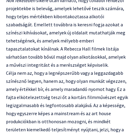
Nők feketében
sikere után várható, hogy további rendezői
projektekbe is belevág, amelyek lehetővé teszik számára,
hogy teljes mértékben kibontakoztassa alkotói
szabadságát. Emellett továbbra is keresni fogja azokat a
színészi kihívásokat, amelyek új oldalait mutathatják meg
tehetségének, és amelyek mélyebb emberi
tapasztalatokat kínálnak. A Rebecca Hall filmek listája
várhatóan tovább bővül majd olyan alkotásokkal, amelyek
a művészi integritást és a merészséget képviselik.
Célja nem az, hogy a legnépszerűbb vagy a leggazdagabb
színésznő legyen, hanem az, hogy olyan munkát végezzen,
amely értékkel bír, és amely maradandó nyomot hagy. Ez a
fajta elkötelezettség teszi őt a kortárs filmművészet egyik
legizgalmasabb és legfontosabb alakjává. Az a képessége,
hogy egyszerre képes a mainstream és az art house
produkciókban is otthonosan mozogni, és mindkét
területen kiemelkedő teljesítményt nyújtani, jelzi, hogy a