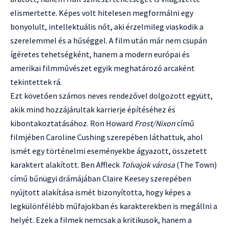
elismertette. Képes volt hitelesen megformálni egy
bonyolult, intellektuális nőt, aki érzelmileg viaskodik a
szerelemmel és a hűséggel. A film után már nem csupán
ígéretes tehetségként, hanem a modern európai és
amerikai filmművészet egyik meghatározó arcaként
tekintettek rá.
Ezt követően számos neves rendezővel dolgozott együtt,
akik mind hozzájárultak karrierje építéséhez és
kibontakoztatásához. Ron Howard
Frost/Nixon
című
filmjében Caroline Cushing szerepében láthattuk, ahol
ismét egy történelmi eseményekbe ágyazott, összetett
karaktert alakított. Ben Affleck
Tolvajok városa
(The Town)
című bűnügyi drámájában Claire Keesey szerepében
nyújtott alakítása ismét bizonyította, hogy képes a
legkülönfélébb műfajokban és karakterekben is megállni a
helyét. Ezek a filmek nemcsak a kritikusok, hanem a