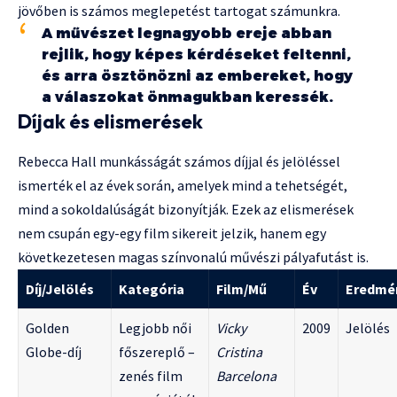
jövőben is számos meglepetést tartogat számunkra.
A művészet legnagyobb ereje abban
rejlik, hogy képes kérdéseket feltenni,
és arra ösztönözni az embereket, hogy
a válaszokat önmagukban keressék.
Díjak és elismerések
Rebecca Hall munkásságát számos díjjal és jelöléssel
ismerték el az évek során, amelyek mind a tehetségét,
mind a sokoldalúságát bizonyítják. Ezek az elismerések
nem csupán egy-egy film sikereit jelzik, hanem egy
következetesen magas színvonalú művészi pályafutást is.
Díj/Jelölés
Kategória
Film/Mű
Év
Eredmé
Golden
Legjobb női
Vicky
2009
Jelölés
Globe-díj
főszereplő –
Cristina
zenés film
Barcelona