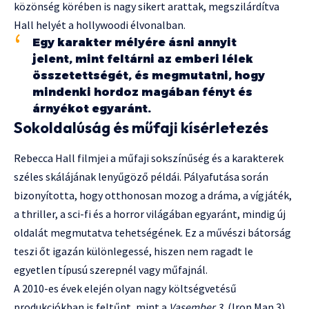
közönség körében is nagy sikert arattak, megszilárdítva
Hall helyét a hollywoodi élvonalban.
Egy karakter mélyére ásni annyit
jelent, mint feltárni az emberi lélek
összetettségét, és megmutatni, hogy
mindenki hordoz magában fényt és
árnyékot egyaránt.
Sokoldalúság és műfaji kísérletezés
Rebecca Hall filmjei a műfaji sokszínűség és a karakterek
széles skálájának lenyűgöző példái. Pályafutása során
bizonyította, hogy otthonosan mozog a dráma, a vígjáték,
a thriller, a sci-fi és a horror világában egyaránt, mindig új
oldalát megmutatva tehetségének. Ez a művészi bátorság
teszi őt igazán különlegessé, hiszen nem ragadt le
egyetlen típusú szerepnél vagy műfajnál.
A 2010-es évek elején olyan nagy költségvetésű
produkciókban is feltűnt, mint a
Vasember 3.
(Iron Man 3),