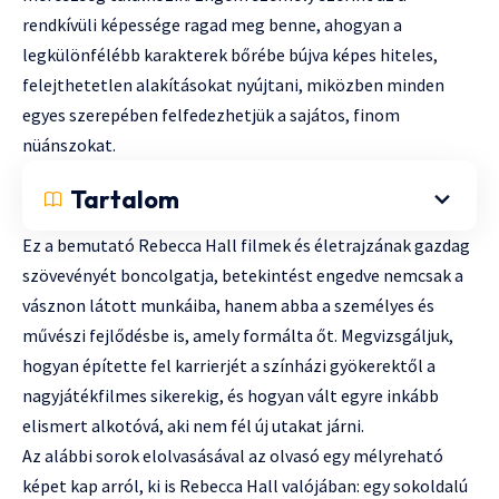
rendkívüli képessége ragad meg benne, ahogyan a
legkülönfélébb karakterek bőrébe bújva képes hiteles,
felejthetetlen alakításokat nyújtani, miközben minden
egyes szerepében felfedezhetjük a sajátos, finom
nüánszokat.
Tartalom
Ez a bemutató Rebecca Hall filmek és életrajzának gazdag
szövevényét boncolgatja, betekintést engedve nemcsak a
vásznon látott munkáiba, hanem abba a személyes és
művészi fejlődésbe is, amely formálta őt. Megvizsgáljuk,
hogyan építette fel karrierjét a színházi gyökerektől a
nagyjátékfilmes sikerekig, és hogyan vált egyre inkább
elismert alkotóvá, aki nem fél új utakat járni.
Az alábbi sorok elolvasásával az olvasó egy mélyreható
képet kap arról, ki is Rebecca Hall valójában: egy sokoldalú