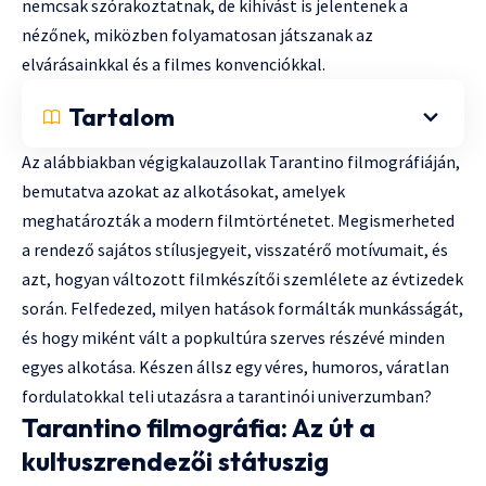
nemcsak szórakoztatnak, de kihívást is jelentenek a
nézőnek, miközben folyamatosan játszanak az
elvárásainkkal és a filmes konvenciókkal.
Tartalom
Az alábbiakban végigkalauzollak Tarantino filmográfiáján,
bemutatva azokat az alkotásokat, amelyek
meghatározták a modern filmtörténetet. Megismerheted
a rendező sajátos stílusjegyeit, visszatérő motívumait, és
azt, hogyan változott filmkészítői szemlélete az évtizedek
során. Felfedezed, milyen hatások formálták munkásságát,
és hogy miként vált a popkultúra szerves részévé minden
egyes alkotása. Készen állsz egy véres, humoros, váratlan
fordulatokkal teli utazásra a tarantinói univerzumban?
Tarantino filmográfia: Az út a
kultuszrendezői státuszig