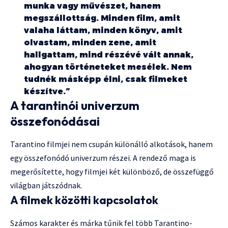
munka vagy művészet, hanem
megszállottság. Minden film, amit
valaha láttam, minden könyv, amit
olvastam, minden zene, amit
hallgattam, mind részévé vált annak,
ahogyan történeteket mesélek. Nem
tudnék másképp élni, csak filmeket
készítve.”
A tarantinói univerzum
összefonódásai
Tarantino filmjei nem csupán különálló alkotások, hanem
egy összefonódó univerzum részei. A rendező maga is
megerősítette, hogy filmjei két különböző, de összefüggő
világban játszódnak.
A filmek közötti kapcsolatok
Számos karakter és márka tűnik fel több Tarantino-