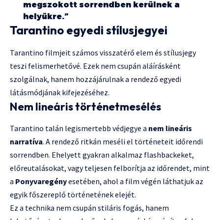
megszokott sorrendben kerülnek a
helyükre.”
Tarantino egyedi stílusjegyei
Tarantino filmjeit számos visszatérő elem és stílusjegy
teszi felismerhetővé. Ezek nem csupán aláírásként
szolgálnak, hanem hozzájárulnak a rendező egyedi
látásmódjának kifejezéséhez.
Nem lineáris történetmesélés
Tarantino talán legismertebb védjegye a
nem lineáris
narratíva
. A rendező ritkán meséli el történeteit időrendi
sorrendben. Ehelyett gyakran alkalmaz flashbackeket,
előreutalásokat, vagy teljesen felborítja az időrendet, mint
a
Ponyvaregény
esetében, ahol a film végén láthatjuk az
egyik főszereplő történetének elejét.
Ez a technika nem csupán stiláris fogás, hanem