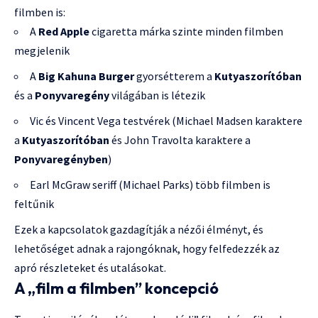
filmben is:
A
Red Apple
cigaretta márka szinte minden filmben
megjelenik
A
Big Kahuna Burger
gyorsétterem a
Kutyaszorítóban
és a
Ponyvaregény
világában is létezik
Vic és Vincent Vega testvérek (Michael Madsen karaktere
a
Kutyaszorítóban
és John Travolta karaktere a
Ponyvaregényben
)
Earl McGraw seriff (Michael Parks) több filmben is
feltűnik
Ezek a kapcsolatok gazdagítják a nézői élményt, és
lehetőséget adnak a rajongóknak, hogy felfedezzék az
apró részleteket és utalásokat.
A „film a filmben” koncepció