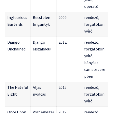
operatőr
Inglourious
Becstelen
2009
rendező,
Basterds
brigantyk
forgatókön
yvíró
Django
Django
2012
rendező,
Unchained
elszabadul
forgatókön
yvíró,
bányász
cameoszere
pben
The Hateful
Aljas
2015
rendező,
Eight
nyolcas
forgatókön
yvíró
Once Upon
Volt egyszer
2019
rendező,