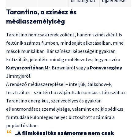
us hangulat
újjáéledése
Tarantino, a színész és
médiaszemélyiség
Tarantino nemcsak rendezőként, hanem színészként is
feltűnik számos filmben, mind saját alkotásaiban, mind
mások munkáiban. Bár színészi képességeit gyakran
kritizálják, jelenléte mindig emlékezetes, legyen szó a
Kutyaszorítóban
Mr. Brownjáról vagy a
Ponyvaregény
Jimmyjéről.
A rendező médiaszereplései – interjúk, talkshow-k,
fesztiválok – szintén hozzájárultak ikonikus státuszához.
Tarantino energikus, szenvedélyes és gyakran
ellentmondásos személyisége, valamint enciklopédikus
filmtudása különleges helyet biztosított számára a
popkultúrában.
„A filmkészítés számomra nem csak