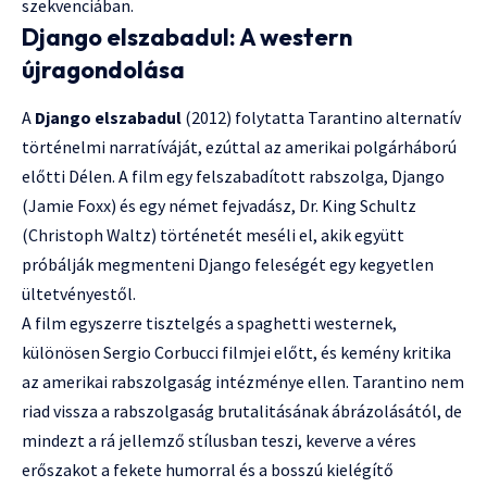
szekvenciában.
Django elszabadul: A western
újragondolása
A
Django elszabadul
(2012) folytatta Tarantino alternatív
történelmi narratíváját, ezúttal az amerikai polgárháború
előtti Délen. A film egy felszabadított rabszolga, Django
(Jamie Foxx) és egy német fejvadász, Dr. King Schultz
(Christoph Waltz) történetét meséli el, akik együtt
próbálják megmenteni Django feleségét egy kegyetlen
ültetvényestől.
A film egyszerre tisztelgés a spaghetti westernek,
különösen Sergio Corbucci filmjei előtt, és kemény kritika
az amerikai rabszolgaság intézménye ellen. Tarantino nem
riad vissza a rabszolgaság brutalitásának ábrázolásától, de
mindezt a rá jellemző stílusban teszi, keverve a véres
erőszakot a fekete humorral és a bosszú kielégítő