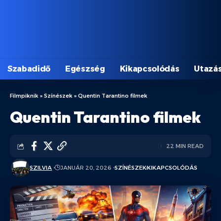
Szabadidő
Egészség
Kikapcsolódás
Utazá
Filmpiknik
»
Színészek
»
Quentin Tarantino filmek
Quentin Tarantino filmek
22 MIN READ
SZILVIA
JANUÁR 20, 2026
SZÍNÉSZEK
KIKAPCSOLÓDÁS