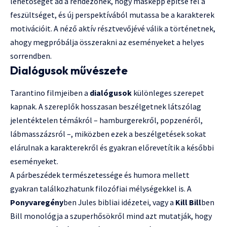
lehetőséget ad a rendezőnek, hogy másképp építse fel a
feszültséget, és új perspektívából mutassa be a karakterek
motivációit. A néző aktív résztvevőjévé válik a történetnek,
ahogy megpróbálja összerakni az eseményeket a helyes
sorrendben.
Dialógusok művészete
Tarantino filmjeiben a
dialógusok
különleges szerepet
kapnak. A szereplők hosszasan beszélgetnek látszólag
jelentéktelen témákról – hamburgerekről, popzenéről,
lábmasszázsról –, miközben ezek a beszélgetések sokat
elárulnak a karakterekről és gyakran előrevetítik a későbbi
eseményeket.
A párbeszédek természetessége és humora mellett
gyakran találkozhatunk filozófiai mélységekkel is. A
Ponyvaregény
ben Jules bibliai idézetei, vagy a
Kill Bill
ben
Bill monológja a szuperhősökről mind azt mutatják, hogy