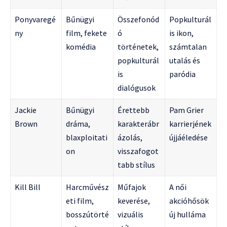
Ponyvaregé
Bűnügyi
Összefonód
Popkulturál
ny
film, fekete
ó
is ikon,
komédia
történetek,
számtalan
popkulturál
utalás és
is
paródia
dialógusok
Jackie
Bűnügyi
Érettebb
Pam Grier
Brown
dráma,
karakterábr
karrierjének
blaxploitati
ázolás,
újjáéledése
on
visszafogot
tabb stílus
Kill Bill
Harcművész
Műfajok
A női
eti film,
keverése,
akcióhősök
bosszútörté
vizuális
új hulláma