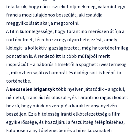
feladatuk, hogy náci tiszteket öljenek meg, valamint egy
francia mozitulajdonos bosszúját, aki családja
meggyilkolását akarja megtorolni.
A film különlegessége, hogy Tarantino merészen átírja a
történelmet, létrehozva egy olyan befejezést, amely
kielégíti a kollektív igazságérzetet, még ha történelmileg
pontatlan is. A rendező itt is több műfajból merít
inspirációt – a háborús filmektől a spaghetti westernekig
–, miközben sajátos humorát és dialógusait is beépíti a
történetbe.
A
Becstelen brigantyk
több nyelven játszódik – angolul,
németül, franciául és olaszul –, és Tarantino ragaszkodott
hozzá, hogy minden szereplő a karakter anyanyelvén
beszéljen. Ez a hitelesség iránti elkötelezettség a film
egyik erőssége, és hozzájárul a feszültség felépítéséhez,
különösen a nyitójelenetben és a híres kocsmabeli