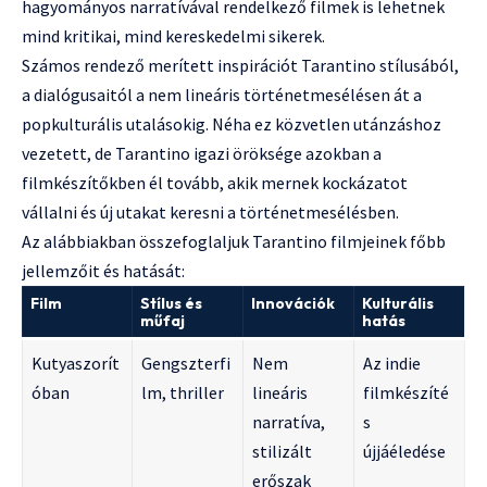
hagyományos narratívával rendelkező filmek is lehetnek
mind kritikai, mind kereskedelmi sikerek.
Számos rendező merített inspirációt Tarantino stílusából,
a dialógusaitól a nem lineáris történetmesélésen át a
popkulturális utalásokig. Néha ez közvetlen utánzáshoz
vezetett, de Tarantino igazi öröksége azokban a
filmkészítőkben él tovább, akik mernek kockázatot
vállalni és új utakat keresni a történetmesélésben.
Az alábbiakban összefoglaljuk Tarantino filmjeinek főbb
jellemzőit és hatását:
Film
Stílus és
Innovációk
Kulturális
műfaj
hatás
Kutyaszorít
Gengszterfi
Nem
Az indie
óban
lm, thriller
lineáris
filmkészíté
narratíva,
s
stilizált
újjáéledése
erőszak