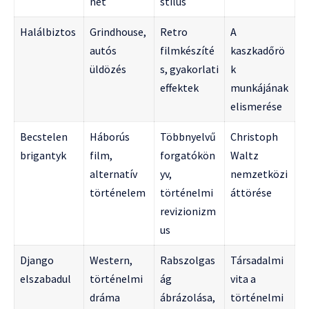
net
stílus
Halálbiztos
Grindhouse,
Retro
A
autós
filmkészíté
kaszkadőrö
üldözés
s, gyakorlati
k
effektek
munkájának
elismerése
Becstelen
Háborús
Többnyelvű
Christoph
brigantyk
film,
forgatókön
Waltz
alternatív
yv,
nemzetközi
történelem
történelmi
áttörése
revizionizm
us
Django
Western,
Rabszolgas
Társadalmi
elszabadul
történelmi
ág
vita a
dráma
ábrázolása,
történelmi