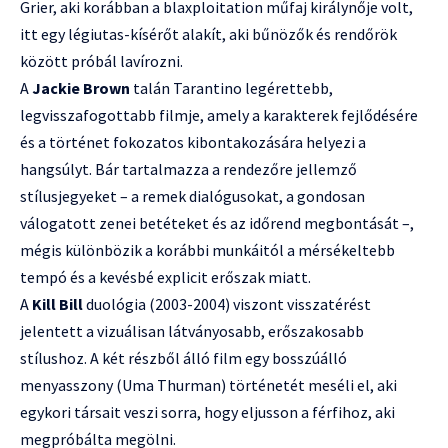
Grier, aki korábban a blaxploitation műfaj királynője volt,
itt egy légiutas-kísérőt alakít, aki bűnözők és rendőrök
között próbál lavírozni.
A
Jackie Brown
talán Tarantino legérettebb,
legvisszafogottabb filmje, amely a karakterek fejlődésére
és a történet fokozatos kibontakozására helyezi a
hangsúlyt. Bár tartalmazza a rendezőre jellemző
stílusjegyeket – a remek dialógusokat, a gondosan
válogatott zenei betéteket és az időrend megbontását –,
mégis különbözik a korábbi munkáitól a mérsékeltebb
tempó és a kevésbé explicit erőszak miatt.
A
Kill Bill
duológia (2003-2004) viszont visszatérést
jelentett a vizuálisan látványosabb, erőszakosabb
stílushoz. A két részből álló film egy bosszúálló
menyasszony (Uma Thurman) történetét meséli el, aki
egykori társait veszi sorra, hogy eljusson a férfihoz, aki
megpróbálta megölni.