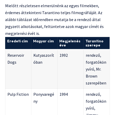
Mielőtt részletesen elmerülnénk az egyes filmekben,
érdemes áttekinteni Tarantino teljes filmográfiáját. Az
alábbi táblázat időrendben mutatja be a rendező által
jegyzett alkotásokat, feltüntetve azok magyar címét és
megjelenési évét is.
Eredeti cím
Magyar cím
Megjelenés
Tarantino
éve
szerepe
Reservoir
Kutyaszorít
1992
rendező,
Dogs
óban
forgatókön
yvíró, Mr.
Brown
szerepében
Pulp Fiction
Ponyvaregé
1994
rendező,
ny
forgatókön
yvíró,