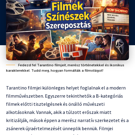
Fedezd fel Tarantino filmjeit, merész történetekkel és ikonikus
karakterekkel. Tudd meg, hogyan formálták a filmvilágot!
Tarantino filmjei különleges helyet foglalnak el a modern
filmművészetben. Egyszerre tekinthetők a B-kategóriás
filmek előtti tisztelgésnek és önálló művészeti
alkotásoknak. Vannak, akik a túlzott erőszak miatt
kritizálják, mások éppen a merész narratív szerkezetet és a
zsánerek újraértelmezését ünneplik bennük. Filmjei