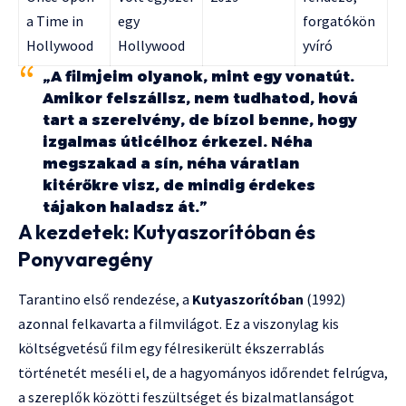
a Time in
egy
forgatókön
Hollywood
Hollywood
yvíró
„A filmjeim olyanok, mint egy vonatút.
Amikor felszállsz, nem tudhatod, hová
tart a szerelvény, de bízol benne, hogy
izgalmas úticélhoz érkezel. Néha
megszakad a sín, néha váratlan
kitérőkre visz, de mindig érdekes
tájakon haladsz át.”
A kezdetek: Kutyaszorítóban és
Ponyvaregény
Tarantino első rendezése, a
Kutyaszorítóban
(1992)
azonnal felkavarta a filmvilágot. Ez a viszonylag kis
költségvetésű film egy félresikerült ékszerrablás
történetét meséli el, de a hagyományos időrendet felrúgva,
a szereplők közötti feszültséget és bizalmatlanságot