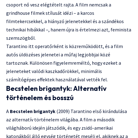
csoport nő vesz elégtételt rajta. A film nemcsak a
grindhouse filmek stílusát idézi – a karcos
filmtekercsekkel, a hiányzó jelenetekkel és a szándékos
technikai hibákkal –, hanem újra is értelmezi azt, feminista
szemszögből.
Tarantino itt operatőrként is közreműködött, és a film
autós üldözéses jelenetei a műfaj legjobbjai közé
tartoznak. Különösen figyelemreméltó, hogy ezeket a
jeleneteket valódi kaszkadőrökkel, minimális
számítógépes effektek használatával vették fel.
Becstelen brigantyk: Alternatív
történelem és bosszú
A
Becstelen brigantyk
(2009) Tarantino első kirándulása
az alternatív történelem világába. A film a második
világháború idején játszódik, és egy zsidó-amerikai
katonákból álló egység történetét meséli el, akiknek az a