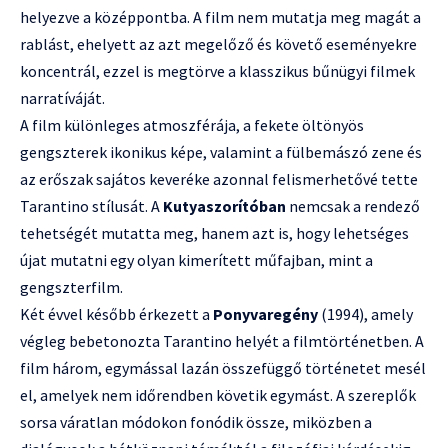
helyezve a középpontba. A film nem mutatja meg magát a
rablást, ehelyett az azt megelőző és követő eseményekre
koncentrál, ezzel is megtörve a klasszikus bűnügyi filmek
narratíváját.
A film különleges atmoszférája, a fekete öltönyös
gengszterek ikonikus képe, valamint a fülbemászó zene és
az erőszak sajátos keveréke azonnal felismerhetővé tette
Tarantino stílusát. A
Kutyaszorítóban
nemcsak a rendező
tehetségét mutatta meg, hanem azt is, hogy lehetséges
újat mutatni egy olyan kimerített műfajban, mint a
gengszterfilm.
Két évvel később érkezett a
Ponyvaregény
(1994), amely
végleg bebetonozta Tarantino helyét a filmtörténetben. A
film három, egymással lazán összefüggő történetet mesél
el, amelyek nem időrendben követik egymást. A szereplők
sorsa váratlan módokon fonódik össze, miközben a