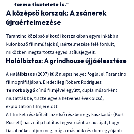
forma tisztelete is.”
A középső korszak: A zsánerek
újraértelmezése
Tarantino középső alkotói korszakában egyre inkább a
különböző filmműfajok újraértelmezése felé fordult,
miközben megtartotta egyedi stílusjegyeit.
Halálbiztos: A grindhouse újjáélesztése
A
Halálbiztos
(2007) különleges helyet foglal el Tarantino
filmográfiájában. Eredetileg Robert Rodriguez
Terrorbolygó
című filmjével együtt, dupla műsorként
mutatták be, tisztelegve a hetvenes évek olcsó,
exploitation filmjei előtt.
A film két részből áll: az első részben egy kaszkadőr (Kurt
Russell) használja halálos fegyverként az autóját, hogy
fiatal nőket öljön meg, míg a második részben egy újabb