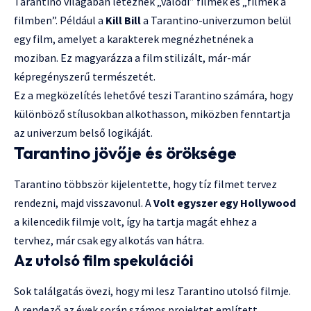
Tarantino világában léteznek „valódi” filmek és „filmek a
filmben”. Például a
Kill Bill
a Tarantino-univerzumon belül
egy film, amelyet a karakterek megnézhetnének a
moziban. Ez magyarázza a film stilizált, már-már
képregényszerű természetét.
Ez a megközelítés lehetővé teszi Tarantino számára, hogy
különböző stílusokban alkothasson, miközben fenntartja
az univerzum belső logikáját.
Tarantino jövője és öröksége
Tarantino többször kijelentette, hogy tíz filmet tervez
rendezni, majd visszavonul. A
Volt egyszer egy Hollywood
a kilencedik filmje volt, így ha tartja magát ehhez a
tervhez, már csak egy alkotás van hátra.
Az utolsó film spekulációi
Sok találgatás övezi, hogy mi lesz Tarantino utolsó filmje.
A rendező az évek során számos projektet említett,