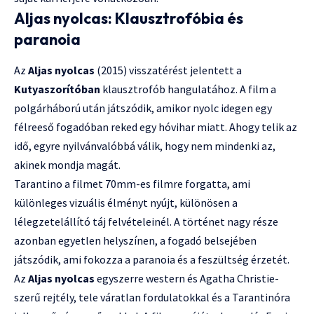
Aljas nyolcas: Klausztrofóbia és
paranoia
Az
Aljas nyolcas
(2015) visszatérést jelentett a
Kutyaszorítóban
klausztrofób hangulatához. A film a
polgárháború után játszódik, amikor nyolc idegen egy
félreeső fogadóban reked egy hóvihar miatt. Ahogy telik az
idő, egyre nyilvánvalóbbá válik, hogy nem mindenki az,
akinek mondja magát.
Tarantino a filmet 70mm-es filmre forgatta, ami
különleges vizuális élményt nyújt, különösen a
lélegzetelállító táj felvételeinél. A történet nagy része
azonban egyetlen helyszínen, a fogadó belsejében
játszódik, ami fokozza a paranoia és a feszültség érzetét.
Az
Aljas nyolcas
egyszerre western és Agatha Christie-
szerű rejtély, tele váratlan fordulatokkal és a Tarantinóra