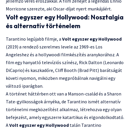
jellemző véres erőszakkal. A film zenéjét a legendás Ennio
Morricone szerezte, aki Oscar-díjat nyert munkájáért.
Volt egyszer egy Hollywood: Nosztalgia
és alternatív történelem
Tarantino legújabb filmje, a
Volt egyszer egy Hollywood
(2019) a rendező szerelmes levele az 1969-es Los
Angeleshez és a hollywoodi filmkészítés aranykorához. A
film egy hanyatló televíziós színész, Rick Dalton (Leonardo
DiCaprio) és kaszkadőre, Cliff Booth (Brad Pitt) barátságát
követi nyomon, miközben megpróbálnak navigálni egy
változó iparágban.
A történet háttérben ott van a Manson-család és a Sharon
Tate-gyilkosságok árnyéka, de Tarantino ismét alternatív
történelmi megközelítést alkalmaz, létrehozva egy olyan
befejezést, amely egyszerre katartikus és elgondolkodtató.
A
Volt egyszer egy Hollywood
talán Tarantino