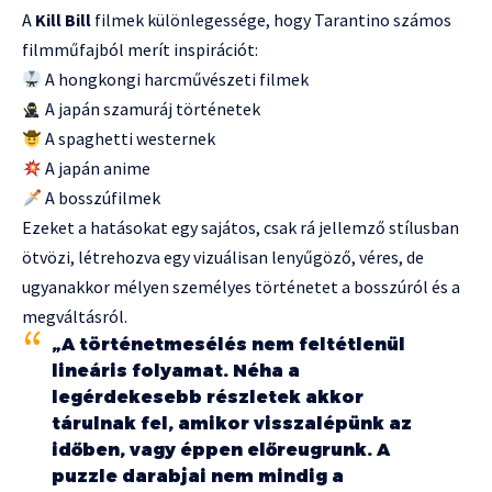
A
Kill Bill
filmek különlegessége, hogy Tarantino számos
filmműfajból merít inspirációt:
A hongkongi harcművészeti filmek
A japán szamuráj történetek
A spaghetti westernek
A japán anime
A bosszúfilmek
Ezeket a hatásokat egy sajátos, csak rá jellemző stílusban
ötvözi, létrehozva egy vizuálisan lenyűgöző, véres, de
ugyanakkor mélyen személyes történetet a bosszúról és a
megváltásról.
„A történetmesélés nem feltétlenül
lineáris folyamat. Néha a
legérdekesebb részletek akkor
tárulnak fel, amikor visszalépünk az
időben, vagy éppen előreugrunk. A
puzzle darabjai nem mindig a