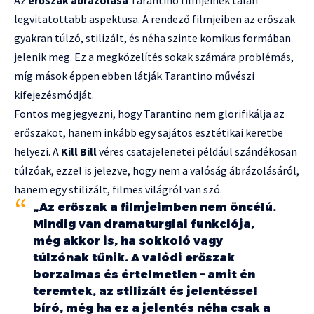
Az
erőszak ábrázolása
Tarantino filmjeinek talán
legvitatottabb aspektusa. A rendező filmjeiben az erőszak
gyakran túlzó, stilizált, és néha szinte komikus formában
jelenik meg. Ez a megközelítés sokak számára problémás,
míg mások éppen ebben látják Tarantino művészi
kifejezésmódját.
Fontos megjegyezni, hogy Tarantino nem glorifikálja az
erőszakot, hanem inkább egy sajátos esztétikai keretbe
helyezi. A
Kill Bill
véres csatajelenetei például szándékosan
túlzóak, ezzel is jelezve, hogy nem a valóság ábrázolásáról,
hanem egy stilizált, filmes világról van szó.
„Az erőszak a filmjeimben nem öncélú.
Mindig van dramaturgiai funkciója,
még akkor is, ha sokkoló vagy
túlzónak tűnik. A valódi erőszak
borzalmas és értelmetlen – amit én
teremtek, az stilizált és jelentéssel
bíró, még ha ez a jelentés néha csak a