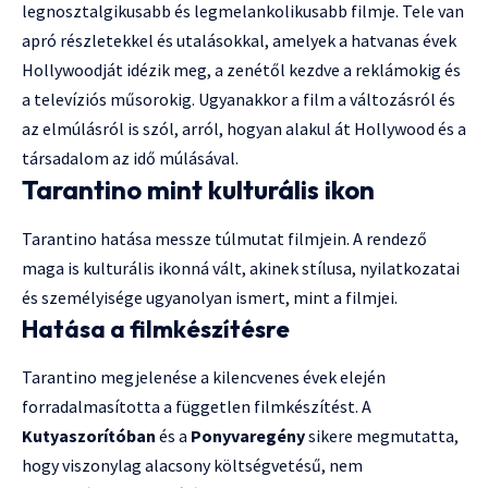
legnosztalgikusabb és legmelankolikusabb filmje. Tele van
apró részletekkel és utalásokkal, amelyek a hatvanas évek
Hollywoodját idézik meg, a zenétől kezdve a reklámokig és
a televíziós műsorokig. Ugyanakkor a film a változásról és
az elmúlásról is szól, arról, hogyan alakul át Hollywood és a
társadalom az idő múlásával.
Tarantino mint kulturális ikon
Tarantino hatása messze túlmutat filmjein. A rendező
maga is kulturális ikonná vált, akinek stílusa, nyilatkozatai
és személyisége ugyanolyan ismert, mint a filmjei.
Hatása a filmkészítésre
Tarantino megjelenése a kilencvenes évek elején
forradalmasította a független filmkészítést. A
Kutyaszorítóban
és a
Ponyvaregény
sikere megmutatta,
hogy viszonylag alacsony költségvetésű, nem