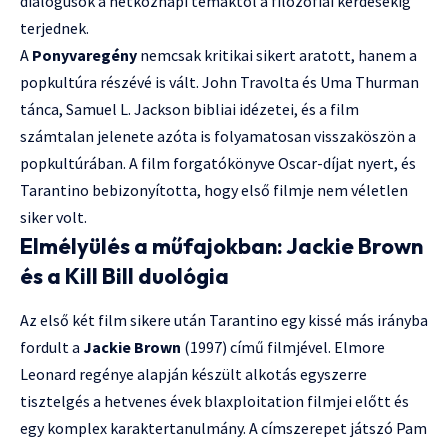
dialógusok a hétköznapi témáktól a filozófiai kérdésekig
terjednek.
A
Ponyvaregény
nemcsak kritikai sikert aratott, hanem a
popkultúra részévé is vált. John Travolta és Uma Thurman
tánca, Samuel L. Jackson bibliai idézetei, és a film
számtalan jelenete azóta is folyamatosan visszaköszön a
popkultúrában. A film forgatókönyve Oscar-díjat nyert, és
Tarantino bebizonyította, hogy első filmje nem véletlen
siker volt.
Elmélyülés a műfajokban: Jackie Brown
és a Kill Bill duológia
Az első két film sikere után Tarantino egy kissé más irányba
fordult a
Jackie Brown
(1997) című filmjével. Elmore
Leonard regénye alapján készült alkotás egyszerre
tisztelgés a hetvenes évek blaxploitation filmjei előtt és
egy komplex karaktertanulmány. A címszerepet játszó Pam