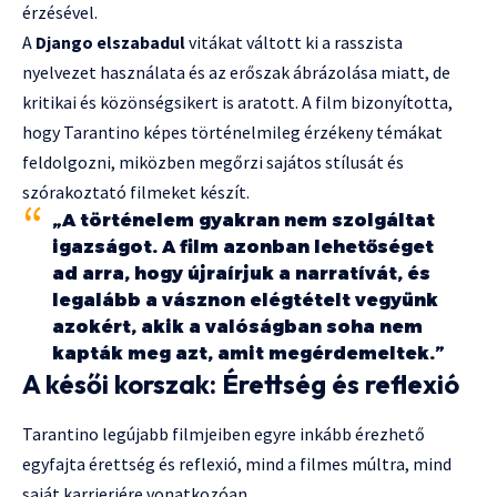
érzésével.
A
Django elszabadul
vitákat váltott ki a rasszista
nyelvezet használata és az erőszak ábrázolása miatt, de
kritikai és közönségsikert is aratott. A film bizonyította,
hogy Tarantino képes történelmileg érzékeny témákat
feldolgozni, miközben megőrzi sajátos stílusát és
szórakoztató filmeket készít.
„A történelem gyakran nem szolgáltat
igazságot. A film azonban lehetőséget
ad arra, hogy újraírjuk a narratívát, és
legalább a vásznon elégtételt vegyünk
azokért, akik a valóságban soha nem
kapták meg azt, amit megérdemeltek.”
A késői korszak: Érettség és reflexió
Tarantino legújabb filmjeiben egyre inkább érezhető
egyfajta érettség és reflexió, mind a filmes múltra, mind
saját karrierjére vonatkozóan.