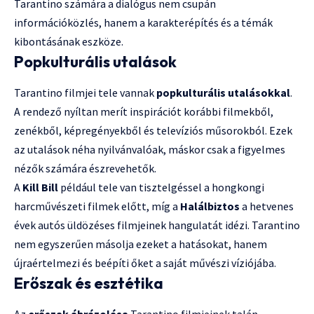
Tarantino számára a dialógus nem csupán
információközlés, hanem a karakterépítés és a témák
kibontásának eszköze.
Popkulturális utalások
Tarantino filmjei tele vannak
popkulturális utalásokkal
.
A rendező nyíltan merít inspirációt korábbi filmekből,
zenékből, képregényekből és televíziós műsorokból. Ezek
az utalások néha nyilvánvalóak, máskor csak a figyelmes
nézők számára észrevehetők.
A
Kill Bill
például tele van tisztelgéssel a hongkongi
harcművészeti filmek előtt, míg a
Halálbiztos
a hetvenes
évek autós üldözéses filmjeinek hangulatát idézi. Tarantino
nem egyszerűen másolja ezeket a hatásokat, hanem
újraértelmezi és beépíti őket a saját művészi víziójába.
Erőszak és esztétika