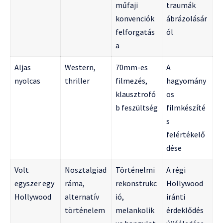
műfaji
traumák
konvenciók
ábrázolásár
felforgatás
ól
a
Aljas
Western,
70mm-es
A
nyolcas
thriller
filmezés,
hagyomány
klausztrofó
os
b feszültség
filmkészíté
s
felértékelő
dése
Volt
Nosztalgiad
Történelmi
A régi
egyszer egy
ráma,
rekonstrukc
Hollywood
Hollywood
alternatív
ió,
iránti
történelem
melankolik
érdeklődés