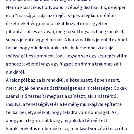
Nem a klasszikus hollywoodi szépségideálba illik, de éppen
ez a "mássága" adja az erejét. Képes a legkülönfélébb
érzelmeket és gondolatokat közvetíteni egyetlen
pillantással, és a szavai, még ha suttogva is hangzanak el,
súlyos jelentőséggel bírnak. A karizmatikus jelenléte abból
fakad, hogy minden karakterbe belecsempészi a saját
mélységét és komplexitását, legyen szó egy képregényfilm
gonosztevőjéről vagy egy független dráma traumatizált
alakjáról.
A rajongói bázisa is rendkívül elkötelezett, éppen azért,
mert látják benne az őszinteséget és a hitelességet. Sokak
számára ő testesíti meg azt a színészt, aki a háttérből
indulva, a tehetségével és a kemény munkájával építette
fel karrierjét, anélkül, hogy feladta volna önmagát. Az,
ahogyan a legfurcsább vagy leginkább félreértett
karaktereket is emberivé teszi, rendkívül vonzóvá teszi őt a