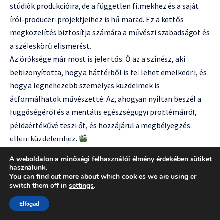
stúdiók produkcióira, de a független filmekhez és a saját
írói-produceri projektjeihez is hű marad. Ez a kettős
megközelítés biztosítja számára a művészi szabadságot és
a széleskörű elismerést.
Az öröksége már most is jelentős. Ő az a színész, aki
bebizonyította, hogy a háttérből is fel lehet emelkedni, és
hogy a legnehezebb személyes küzdelmek is
átformálhatók művészetté. Az, ahogyan nyíltan beszél a
függőségéről és a mentális egészségügyi problémáiról,
példaértékűvé teszi őt, és hozzájárul a megbélyegzés
elleni küzdelemhez.
A Dastmalchian-féle színészi stílus, amely a
A weboldalon a minőségi felhasználói élmény érdekében sütiket
sebezhetőséget, az intenzitást és a különc karakterek
használunk.
You can find out more about which cookies we are using or
mélységét ötvözi, egyre inkább beírja magát a
switch them off in
settings
.
filmtörténelembe. Nem csupán egy arc a tömegben,
hanem egy jelenség, akinek a jelenléte garancia a
Elfogad
felejthetetlen élményre.
A jövőben valószínűleg még