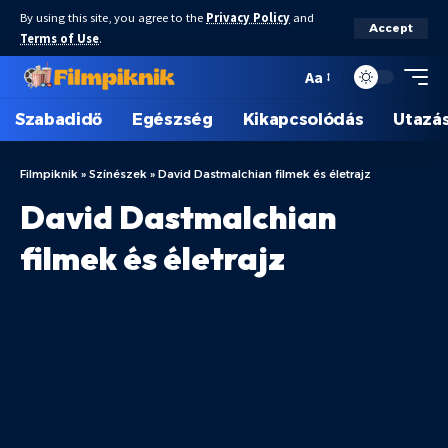
By using this site, you agree to the
Privacy Policy
and
Accept
Terms of Use
.
Aa
Szabadidő
Egészség
Kikapcsolódás
Utazá
Filmpiknik
»
Színészek
»
David Dastmalchian filmek és életrajz
David Dastmalchian
filmek és életrajz