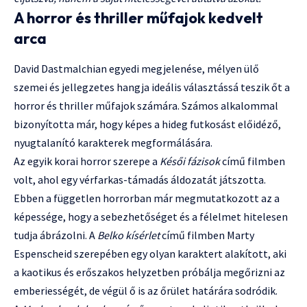
A horror és thriller műfajok kedvelt
arca
David Dastmalchian egyedi megjelenése, mélyen ülő
szemei és jellegzetes hangja ideális választássá teszik őt a
horror és thriller műfajok számára. Számos alkalommal
bizonyította már, hogy képes a hideg futkosást előidéző,
nyugtalanító karakterek megformálására.
Az egyik korai horror szerepe a
Késői fázisok
című filmben
volt, ahol egy vérfarkas-támadás áldozatát játszotta.
Ebben a független horrorban már megmutatkozott az a
képessége, hogy a sebezhetőséget és a félelmet hitelesen
tudja ábrázolni. A
Belko kísérlet
című filmben Marty
Espenscheid szerepében egy olyan karaktert alakított, aki
a kaotikus és erőszakos helyzetben próbálja megőrizni az
emberiességét, de végül ő is az őrület határára sodródik.