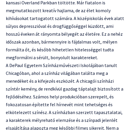
kansasi Overland Parkban töltötte. Már fiatalon is
megmutatkozott kreatív hajlama, de az élet komoly
kihívásokat tartogatott számára. A középiskolás évek alatt
súlyos depresszióval és drogfüggőséggel küzdött, ami
hosszú éveken át rányomta bélyegét az életére. Ez a nehéz
időszak azonban, bármennyire is fájdalmas volt, mélyen
formálta őt, és később hihetetlen hitelességgel tudta
megformálni a sérült, bonyolult karaktereket.
A DePaul Egyetem Színházművészeti Iskolájában tanult
Chicagóban, ahol a színház világában találta meg a
menedéket és a kifejezés eszközét. A chicagói színházi
színtér kemény, de rendkívül gazdag táptalajt biztosított a
fejlődéséhez. Számos helyi produkcióban szerepelt, és
fokozatosan építette fel hírnevét mint tehetséges és
elkötelezett színész. A színházban szerzett tapasztalatai,
a karakterek mélyreható elemzése és a színpadi jelenlét
elsajátítása alapozta meg későbbi filmes sikereit. Nem a