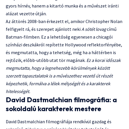
gyors hírnév, hanem a kitartó munka és a művészet iránti
alázat vezette útján.
Az áttörés 2008-ban érkezett el, amikor Christopher Nolan
felfigyelt rá, és szerepet ajánlott neki
A sötét lovag
című
Batman-filmben. Ez a lehetőség egyenesen a chicagói
színházi deszkákról repítette Hollywood reflektorfényébe,
és megmutatta, hogy a tehetség, még ha a háttérben is
rejtőzik, előbb-utóbb utat tör magának.
Ez a korai időszak
megmutatta, hogy a legnehezebb körülmények között
szerzett tapasztalatok is a művészethez vezető út részét
képezhetik, formálva a lélek mélységét és a karakterek
hitelességét.
David Dastmalchian filmográfia: a
sokoldalú karakterek mestere
David Dastmalchian filmográfiája rendkívül gazdag és