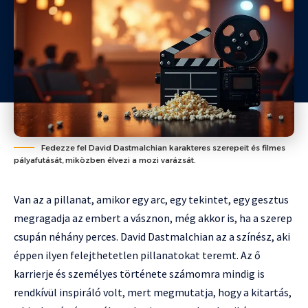
Fedezze fel David Dastmalchian karakteres szerepeit és filmes
pályafutását, miközben élvezi a mozi varázsát.
Van az a pillanat, amikor egy arc, egy tekintet, egy gesztus
megragadja az embert a vásznon, még akkor is, ha a szerep
csupán néhány perces. David Dastmalchian az a színész, aki
éppen ilyen felejthetetlen pillanatokat teremt. Az ő
karrierje és személyes története számomra mindig is
rendkívül inspiráló volt, mert megmutatja, hogy a kitartás,