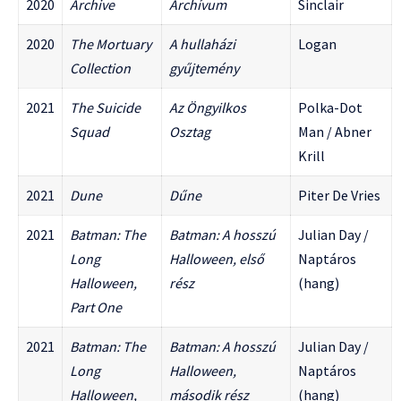
2020
Archive
Archívum
Sinclair
2020
The Mortuary
A hullaházi
Logan
Collection
gyűjtemény
2021
The Suicide
Az Öngyilkos
Polka-Dot
Squad
Osztag
Man / Abner
Krill
2021
Dune
Dűne
Piter De Vries
2021
Batman: The
Batman: A hosszú
Julian Day /
Long
Halloween, első
Naptáros
Halloween,
rész
(hang)
Part One
2021
Batman: The
Batman: A hosszú
Julian Day /
Long
Halloween,
Naptáros
Halloween,
második rész
(hang)