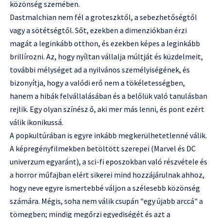
közönség szemében.
Dastmalchian nem fél a groteszktől, a sebezhetőségtől
vagy a sötétségtől. Sőt, ezekben a dimenziókban érzi
magát a leginkább otthon, és ezekben képes a leginkább
brillírozni. Az, hogy nyíltan vállalja múltját és küzdelmeit,
további mélységet ad a nyilvános személyiségének, és
bizonyítja, hogy a valódi erő nem a tökéletességben,
hanem a hibák felvállalásában és a belőlük való tanulásban
rejlik. Egy olyan színész ő, aki mer más lenni, és pont ezért
válik ikonikussá.
A popkultúrában is egyre inkább megkerülhetetlenné válik.
A képregényfilmekben betöltött szerepei (Marvel és DC
univerzum egyaránt), a sci-fi eposzokban való részvétele és
a horror műfajban elért sikerei mind hozzájárulnak ahhoz,
hogy neve egyre ismertebbé váljon a szélesebb közönség
számára. Mégis, soha nem válik csupán "egy újabb arccá" a
tömegben; mindig megőrzi egyediségét és azt a