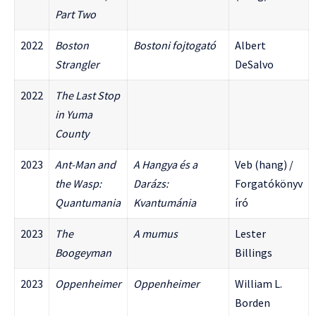
Part Two
2022
Boston
Bostoni fojtogató
Albert
Strangler
DeSalvo
2022
The Last Stop
in Yuma
County
2023
Ant-Man and
A Hangya és a
Veb (hang) /
the Wasp:
Darázs:
Forgatókönyv
Quantumania
Kvantumánia
író
2023
The
A mumus
Lester
Boogeyman
Billings
2023
Oppenheimer
Oppenheimer
William L.
Borden