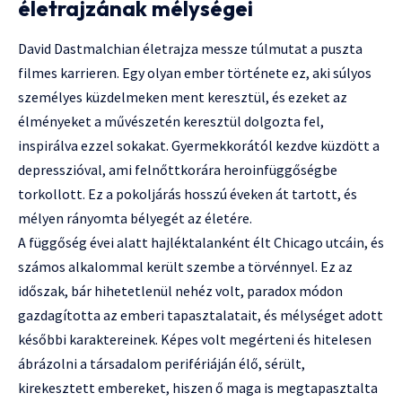
életrajzának mélységei
David Dastmalchian életrajza messze túlmutat a puszta
filmes karrieren. Egy olyan ember története ez, aki súlyos
személyes küzdelmeken ment keresztül, és ezeket az
élményeket a művészetén keresztül dolgozta fel,
inspirálva ezzel sokakat. Gyermekkorától kezdve küzdött a
depresszióval, ami felnőttkorára heroinfüggőségbe
torkollott. Ez a pokoljárás hosszú éveken át tartott, és
mélyen rányomta bélyegét az életére.
A függőség évei alatt hajléktalanként élt Chicago utcáin, és
számos alkalommal került szembe a törvénnyel. Ez az
időszak, bár hihetetlenül nehéz volt, paradox módon
gazdagította az emberi tapasztalatait, és mélységet adott
későbbi karaktereinek. Képes volt megérteni és hitelesen
ábrázolni a társadalom perifériáján élő, sérült,
kirekesztett embereket, hiszen ő maga is megtapasztalta