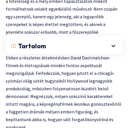
a hitelesség és a mély emberi tapasztalatok miként
formálhatnak valakit egyedülálló művésszé. Nem csupán
egy szereplő, hanem egy jelenség, aki a legapróbb
szerepeket is képes élettel megtölteni, és akinek a
jelenléte sokszor erősebb, mint a főszereplőké.
Tartalom
Ebben a részletes áttekintésben David Dastmalchian
filmek és életrajzának minden fontos aspektusát
megvizsgáljuk. Felfedezzük, hogyan jutott el a chicagói
színházi világ sötét bugyraiból Hollywood legnagyobb
produkcióiig, miközben folyamatosan küzdött belső
démonaival. Megnézzük, milyen sokszínű karaktereket
öltött magára, a képregényfilmek ikonikus gonosztevőitől
a független drámák mélyen emberi figuráiig, és
bepillantunk abba is, hogyan vált forgatókönyvíróvá és
produceré.