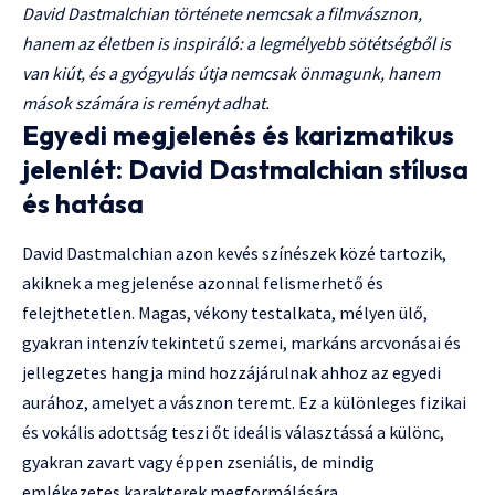
David Dastmalchian története nemcsak a filmvásznon,
hanem az életben is inspiráló: a legmélyebb sötétségből is
van kiút, és a gyógyulás útja nemcsak önmagunk, hanem
mások számára is reményt adhat.
Egyedi megjelenés és karizmatikus
jelenlét: David Dastmalchian stílusa
és hatása
David Dastmalchian azon kevés színészek közé tartozik,
akiknek a megjelenése azonnal felismerhető és
felejthetetlen. Magas, vékony testalkata, mélyen ülő,
gyakran intenzív tekintetű szemei, markáns arcvonásai és
jellegzetes hangja mind hozzájárulnak ahhoz az egyedi
aurához, amelyet a vásznon teremt. Ez a különleges fizikai
és vokális adottság teszi őt ideális választássá a különc,
gyakran zavart vagy éppen zseniális, de mindig
emlékezetes karakterek megformálására.