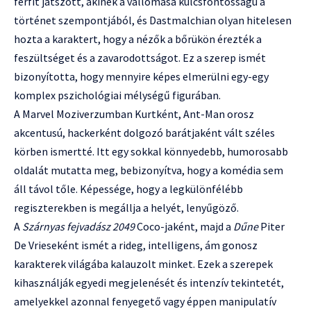
férfit játszott, akinek a vallomása kulcsfontosságú a
történet szempontjából, és Dastmalchian olyan hitelesen
hozta a karaktert, hogy a nézők a bőrükön érezték a
feszültséget és a zavarodottságot. Ez a szerep ismét
bizonyította, hogy mennyire képes elmerülni egy-egy
komplex pszichológiai mélységű figurában.
A Marvel Moziverzumban Kurtként, Ant-Man orosz
akcentusú, hackerként dolgozó barátjaként vált széles
körben ismertté. Itt egy sokkal könnyedebb, humorosabb
oldalát mutatta meg, bebizonyítva, hogy a komédia sem
áll távol tőle. Képessége, hogy a legkülönfélébb
regiszterekben is megállja a helyét, lenyűgöző.
A
Szárnyas fejvadász 2049
Coco-jaként, majd a
Dűne
Piter
De Vrieseként ismét a rideg, intelligens, ám gonosz
karakterek világába kalauzolt minket. Ezek a szerepek
kihasználják egyedi megjelenését és intenzív tekintetét,
amelyekkel azonnal fenyegető vagy éppen manipulatív