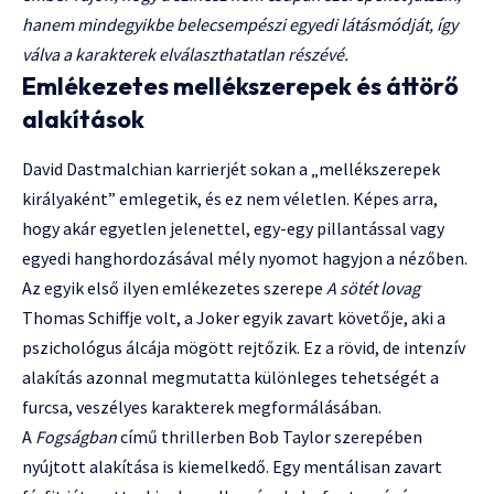
hanem mindegyikbe belecsempészi egyedi látásmódját, így
válva a karakterek elválaszthatatlan részévé.
Emlékezetes mellékszerepek és áttörő
alakítások
David Dastmalchian karrierjét sokan a „mellékszerepek
királyaként” emlegetik, és ez nem véletlen. Képes arra,
hogy akár egyetlen jelenettel, egy-egy pillantással vagy
egyedi hanghordozásával mély nyomot hagyjon a nézőben.
Az egyik első ilyen emlékezetes szerepe
A sötét lovag
Thomas Schiffje volt, a Joker egyik zavart követője, aki a
pszichológus álcája mögött rejtőzik. Ez a rövid, de intenzív
alakítás azonnal megmutatta különleges tehetségét a
furcsa, veszélyes karakterek megformálásában.
A
Fogságban
című thrillerben Bob Taylor szerepében
nyújtott alakítása is kiemelkedő. Egy mentálisan zavart