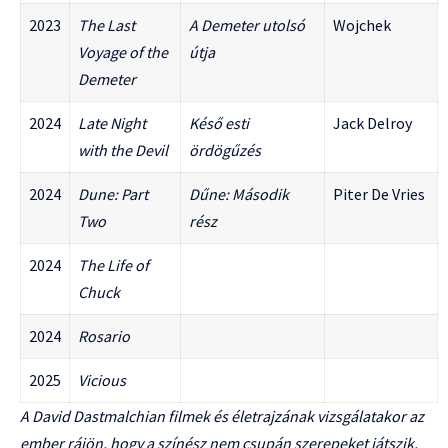
2023
The Last
A Demeter utolsó
Wojchek
Voyage of the
útja
Demeter
2024
Late Night
Késő esti
Jack Delroy
with the Devil
ördögűzés
2024
Dune: Part
Dűne: Második
Piter De Vries
Two
rész
2024
The Life of
Chuck
2024
Rosario
2025
Vicious
A David Dastmalchian filmek és életrajzának vizsgálatakor az
ember rájön, hogy a színész nem csupán szerepeket játszik,