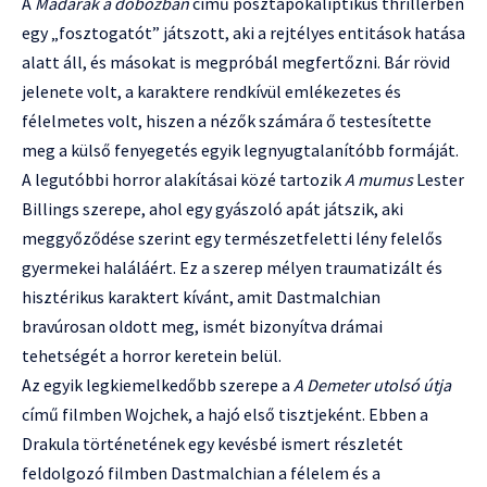
A
Madarak a dobozban
című posztapokaliptikus thrillerben
egy „fosztogatót” játszott, aki a rejtélyes entitások hatása
alatt áll, és másokat is megpróbál megfertőzni. Bár rövid
jelenete volt, a karaktere rendkívül emlékezetes és
félelmetes volt, hiszen a nézők számára ő testesítette
meg a külső fenyegetés egyik legnyugtalanítóbb formáját.
A legutóbbi horror alakításai közé tartozik
A mumus
Lester
Billings szerepe, ahol egy gyászoló apát játszik, aki
meggyőződése szerint egy természetfeletti lény felelős
gyermekei haláláért. Ez a szerep mélyen traumatizált és
hisztérikus karaktert kívánt, amit Dastmalchian
bravúrosan oldott meg, ismét bizonyítva drámai
tehetségét a horror keretein belül.
Az egyik legkiemelkedőbb szerepe a
A Demeter utolsó útja
című filmben Wojchek, a hajó első tisztjeként. Ebben a
Drakula történetének egy kevésbé ismert részletét
feldolgozó filmben Dastmalchian a félelem és a