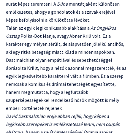
aurát képes teremteni. A
Dűne
mentátjaként különösen
emlékezetes, ahogy a gondolatok és a szavak erejével
képes befolyásolni a körülötötte lévőket.
Talán az egyik legikonikusabb alakítása a
Az Öngyilkos
Osztag
Polka-Dot Manje, avagy Abner Krill volt. Ez a
karakter egy mélyen sérült, de alapvetően jólelkű antihős,
aki egy ritka betegség miatt küzd a mindennapokban.
Dastmalchian olyan empátiával és sebezhetőséggel
ábrázolta Krillt, hogy a nézők azonnal megszerették, és az
egyik legkedveltebb karakterré vált a filmben. Ez a szerep
nemcsak a komikus és drámai tehetségét egyesítette,
hanem megmutatta, hogy a legfurcsább
szuperképességekkel rendelkező hősök mögött is mély
emberi történetek rejlenek.
David Dastmalchian ereje abban rejlik, hogy képes a
legkisebb szerepeket is emlékezetessé tenni, nem csupán
eljátszva, hanem a saját hitelességével átitatva azokat.