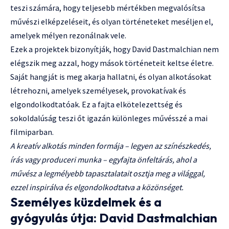
teszi számára, hogy teljesebb mértékben megvalósítsa
művészi elképzeléseit, és olyan történeteket meséljen el,
amelyek mélyen rezonálnak vele.
Ezek a projektek bizonyítják, hogy David Dastmalchian nem
elégszik meg azzal, hogy mások történeteit keltse életre.
Saját hangját is meg akarja hallatni, és olyan alkotásokat
létrehozni, amelyek személyesek, provokatívak és
elgondolkodtatóak. Ez a fajta elkötelezettség és
sokoldalúság teszi őt igazán különleges művésszé a mai
filmiparban.
A kreatív alkotás minden formája – legyen az színészkedés,
írás vagy produceri munka – egyfajta önfeltárás, ahol a
művész a legmélyebb tapasztalatait osztja meg a világgal,
ezzel inspirálva és elgondolkodtatva a közönséget.
Személyes küzdelmek és a
gyógyulás útja: David Dastmalchian