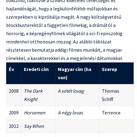
sokszínű, tükrözve a színész kivételes tehetségét és
hajlandóságát, hogy a legkülönfélébb műfajokban és
szerepekben is kipróbálja magát. A nagy költségvetésű
blockbusterektől a független filmekig, a drámától a
horrorig, a képregényfilmek világától a sci-fi eposzokig
mindenhol otthonosan mozog. Az alábbi táblázat
részletesen bemutatja eddigi filmes munkáit, a magyar
címekkel, a karakterekkel és a megjelenési dátumokkal.
Év
Eredeti cím
Magyar cím (ha
Szerep
van)
2008
The Dark
A sötét lovag
Thomas
Knight
Schiff
2009
Horsemen
A négy lovas
Terrence
2012
Say When