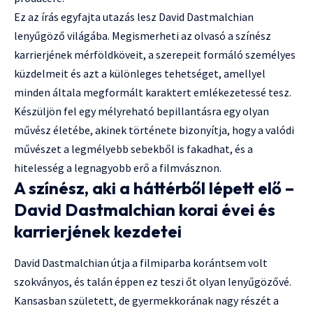
Ez az írás egyfajta utazás lesz David Dastmalchian
lenyűgöző világába. Megismerheti az olvasó a színész
karrierjének mérföldköveit, a szerepeit formáló személyes
küzdelmeit és azt a különleges tehetséget, amellyel
minden általa megformált karaktert emlékezetessé tesz.
Készüljön fel egy mélyreható bepillantásra egy olyan
művész életébe, akinek története bizonyítja, hogy a valódi
művészet a legmélyebb sebekből is fakadhat, és a
hitelesség a legnagyobb erő a filmvásznon.
A színész, aki a háttérből lépett elő –
David Dastmalchian korai évei és
karrierjének kezdetei
David Dastmalchian útja a filmiparba korántsem volt
szokványos, és talán éppen ez teszi őt olyan lenyűgözővé.
Kansasban született, de gyermekkorának nagy részét a