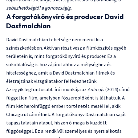
sebezhetőségtől a gonoszságig.
A forgatókönyvíró és producer David
Dastmalchian
David Dastmalchian tehetsége nem merül ki a
színészkedésben. Aktívan részt vesz a filmkészítés egyéb
területein is, mint forgatókönyvíró és producer. Ez a
sokoldalúság is hozzájárul ahhoz a mélységhez és
hitelességhez, amit a David Dastmalchian filmek és
életrajzának vizsgálatakor felfedezhetünk.
Az egyik legfontosabb írói munkája az
Animals
(2014) című
független film, amelyben főszereplőként is láthattuk. A
film két heroinfüggő ember történetét meséli el, akik
Chicago utcáin élnek. A forgatókönyv Dastmalchian saját
tapasztalatain alapul, hiszen ő maga is küzdött
függőséggel. Ez a rendkívül személyes és nyers alkotás