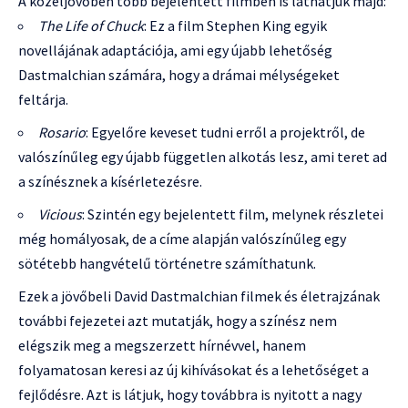
A közeljövőben több bejelentett filmben is láthatjuk majd:
The Life of Chuck
: Ez a film Stephen King egyik
novellájának adaptációja, ami egy újabb lehetőség
Dastmalchian számára, hogy a drámai mélységeket
feltárja.
Rosario
: Egyelőre keveset tudni erről a projektről, de
valószínűleg egy újabb független alkotás lesz, ami teret ad
a színésznek a kísérletezésre.
Vicious
: Szintén egy bejelentett film, melynek részletei
még homályosak, de a címe alapján valószínűleg egy
sötétebb hangvételű történetre számíthatunk.
Ezek a jövőbeli David Dastmalchian filmek és életrajzának
további fejezetei azt mutatják, hogy a színész nem
elégszik meg a megszerzett hírnévvel, hanem
folyamatosan keresi az új kihívásokat és a lehetőséget a
fejlődésre. Azt is látjuk, hogy továbbra is nyitott a nagy