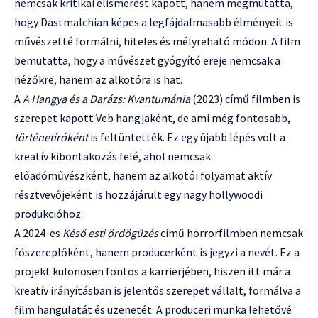
nemcsak kritikai elismerést kapott, hanem megmutatta,
hogy Dastmalchian képes a legfájdalmasabb élményeit is
művészetté formálni, hiteles és mélyreható módon. A film
bemutatta, hogy a művészet gyógyító ereje nemcsak a
nézőkre, hanem az alkotóra is hat.
A
A Hangya és a Darázs: Kvantumánia
(2023) című filmben is
szerepet kapott Veb hangjaként, de ami még fontosabb,
történetíróként
is feltüntették. Ez egy újabb lépés volt a
kreatív kibontakozás felé, ahol nemcsak
előadóművészként, hanem az alkotói folyamat aktív
résztvevőjeként is hozzájárult egy nagy hollywoodi
produkcióhoz.
A 2024-es
Késő esti ördögűzés
című horrorfilmben nemcsak
főszereplőként, hanem producerként is jegyzi a nevét. Ez a
projekt különösen fontos a karrierjében, hiszen itt már a
kreatív irányításban is jelentős szerepet vállalt, formálva a
film hangulatát és üzenetét. A produceri munka lehetővé