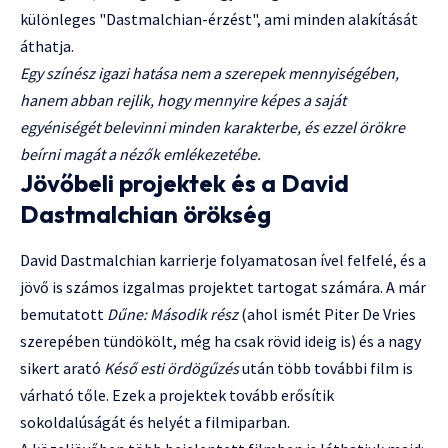
különleges "Dastmalchian-érzést", ami minden alakítását
áthatja.
Egy színész igazi hatása nem a szerepek mennyiségében,
hanem abban rejlik, hogy mennyire képes a saját
egyéniségét belevinni minden karakterbe, és ezzel örökre
beírni magát a nézők emlékezetébe.
Jövőbeli projektek és a David
Dastmalchian örökség
David Dastmalchian karrierje folyamatosan ível felfelé, és a
jövő is számos izgalmas projektet tartogat számára. A már
bemutatott
Dűne: Második rész
(ahol ismét Piter De Vries
szerepében tündökölt, még ha csak rövid ideig is) és a nagy
sikert arató
Késő esti ördögűzés
után több további film is
várható tőle. Ezek a projektek tovább erősítik
sokoldalúságát és helyét a filmiparban.