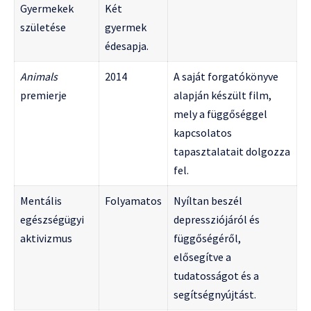
Gyermekek
Két
születése
gyermek
édesapja.
Animals
2014
A saját forgatókönyve
premierje
alapján készült film,
mely a függőséggel
kapcsolatos
tapasztalatait dolgozza
fel.
Mentális
Folyamatos
Nyíltan beszél
egészségügyi
depressziójáról és
aktivizmus
függőségéről,
elősegítve a
tudatosságot és a
segítségnyújtást.