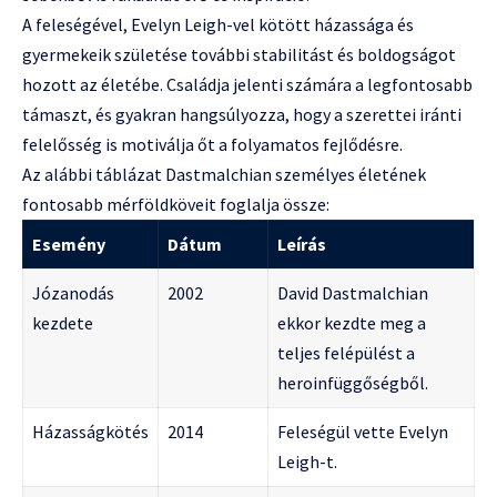
A feleségével, Evelyn Leigh-vel kötött házassága és
gyermekeik születése további stabilitást és boldogságot
hozott az életébe. Családja jelenti számára a legfontosabb
támaszt, és gyakran hangsúlyozza, hogy a szerettei iránti
felelősség is motiválja őt a folyamatos fejlődésre.
Az alábbi táblázat Dastmalchian személyes életének
fontosabb mérföldköveit foglalja össze:
Esemény
Dátum
Leírás
Józanodás
2002
David Dastmalchian
kezdete
ekkor kezdte meg a
teljes felépülést a
heroinfüggőségből.
Házasságkötés
2014
Feleségül vette Evelyn
Leigh-t.