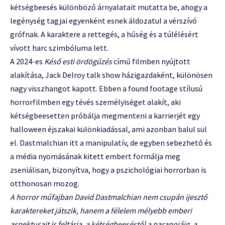
kétségbeesés különböző árnyalatait mutatta be, ahogy a
legénység tagjai egyenként esnek áldozatul a vérszívó
grófnak. A karaktere a rettegés, a hűség és a túlélésért
vívott harc szimbóluma lett.
A 2024-es
Késő esti ördögűzés
című filmben nyújtott
alakítása, Jack Delroy talk show házigazdaként, különösen
nagy visszhangot kapott. Ebben a found footage stílusú
horrorfilmben egy tévés személyiséget alakít, aki
kétségbeesetten próbálja megmenteni a karrierjét egy
halloween éjszakai különkiadással, ami azonban balul sül
el. Dastmalchian itt a manipulatív, de egyben sebezhető és
a média nyomásának kitett embert formálja meg
zseniálisan, bizonyítva, hogy a pszichológiai horrorban is
otthonosan mozog.
A horror műfajban David Dastmalchian nem csupán ijesztő
karaktereket játszik, hanem a félelem mélyebb emberi
aspektusait is feltárja, a kétségbeeséstől a paranoiáig, a