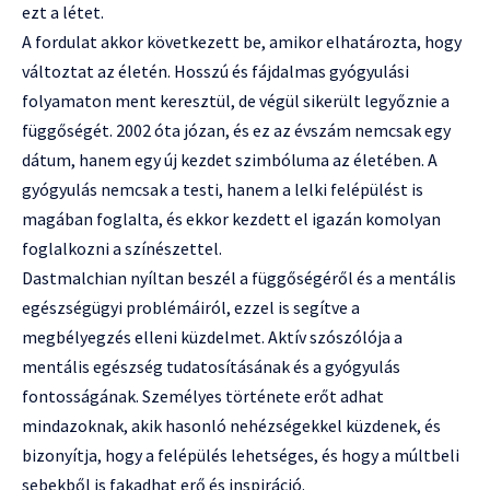
ezt a létet.
A fordulat akkor következett be, amikor elhatározta, hogy
változtat az életén. Hosszú és fájdalmas gyógyulási
folyamaton ment keresztül, de végül sikerült legyőznie a
függőségét. 2002 óta józan, és ez az évszám nemcsak egy
dátum, hanem egy új kezdet szimbóluma az életében. A
gyógyulás nemcsak a testi, hanem a lelki felépülést is
magában foglalta, és ekkor kezdett el igazán komolyan
foglalkozni a színészettel.
Dastmalchian nyíltan beszél a függőségéről és a mentális
egészségügyi problémáiról, ezzel is segítve a
megbélyegzés elleni küzdelmet. Aktív szószólója a
mentális egészség tudatosításának és a gyógyulás
fontosságának. Személyes története erőt adhat
mindazoknak, akik hasonló nehézségekkel küzdenek, és
bizonyítja, hogy a felépülés lehetséges, és hogy a múltbeli
sebekből is fakadhat erő és inspiráció.