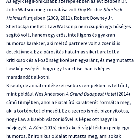
Az egyik legikonikusabb szerepe ebben az évtizedben Dr.
John Watson megformálása volt Guy Ritchie
Sherlock
Holmes
filmjeiben (2009, 2011). Robert Downey Jr.
Sherlockja mellett Law Watsonja nem csupán egy hűséges
segítő volt, hanem egy erős, intelligens és gyakran
humoros karakter, aki méltó partnere volt a zseniális
detektívnek. Ez a párosítás hatalmas sikert aratott a
kritikusok és a közönség körében egyaránt, és megmutatta
Law képességét, hogy egy franchise-ban is képes
maradandót alkotni.
Kisebb, de annál emlékezetesebb szerepekben is feltűnt,
mint például Wes Anderson
A Grand Budapest Hotel
(2014)
című filmjében, ahol a Fiatal író karakterét formálta meg,
aki a történetet elmeséli. Ez a szerep ismét bizonyította,
hogy Law a kisebb vászonidővel is képes otthagyni a
névjegyét. A
Kém
(2015) című akció-vígjátékban pedig egy
humoros, önironikus oldalát mutatta meg, ami sokak