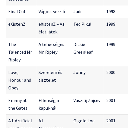
Final Cut
Vágott verzió
Jude
1998
eXistenZ
eXistenZ – Az
Ted Pikul
1999
élet játék
The
A tehetséges
Dickie
1999
Talented Mr.
Mr. Ripley
Greenleaf
Ripley
Love,
Szerelem és
Jonny
2000
Honour and
tisztelet
Obey
Enemy at
Ellenség a
Vaszilij Zajcev
2001
the Gates
kapuknál
A.I. Artificial
A.I.
Gigolo Joe
2001