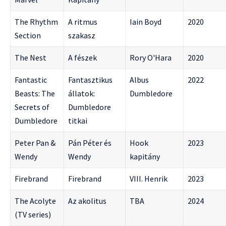
The Rhythm
A ritmus
Iain Boyd
2020
Section
szakasz
The Nest
A fészek
Rory O'Hara
2020
Fantastic
Fantasztikus
Albus
2022
Beasts: The
állatok:
Dumbledore
Secrets of
Dumbledore
Dumbledore
titkai
Peter Pan &
Pán Péter és
Hook
2023
Wendy
Wendy
kapitány
Firebrand
Firebrand
VIII. Henrik
2023
The Acolyte
Az akolitus
TBA
2024
(TV series)