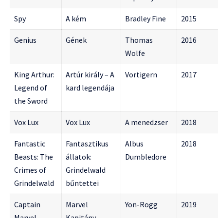
Spy
A kém
Bradley Fine
2015
Genius
Gének
Thomas
2016
Wolfe
King Arthur:
Artúr király – A
Vortigern
2017
Legend of
kard legendája
the Sword
Vox Lux
Vox Lux
A menedzser
2018
Fantastic
Fantasztikus
Albus
2018
Beasts: The
állatok:
Dumbledore
Crimes of
Grindelwald
Grindelwald
bűntettei
Captain
Marvel
Yon-Rogg
2019
Marvel
Kapitány