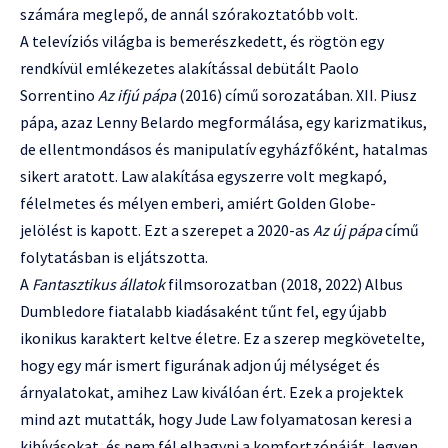
számára meglepő, de annál szórakoztatóbb volt.
A televíziós világba is bemerészkedett, és rögtön egy
rendkívül emlékezetes alakítással debütált Paolo
Sorrentino
Az ifjú pápa
(2016) című sorozatában. XII. Piusz
pápa, azaz Lenny Belardo megformálása, egy karizmatikus,
de ellentmondásos és manipulatív egyházfőként, hatalmas
sikert aratott. Law alakítása egyszerre volt megkapó,
félelmetes és mélyen emberi, amiért Golden Globe-
jelölést is kapott. Ezt a szerepet a 2020-as
Az új pápa
című
folytatásban is eljátszotta.
A
Fantasztikus állatok
filmsorozatban (2018, 2022) Albus
Dumbledore fiatalabb kiadásaként tűnt fel, egy újabb
ikonikus karaktert keltve életre. Ez a szerep megkövetelte,
hogy egy már ismert figurának adjon új mélységet és
árnyalatokat, amihez Law kiválóan ért. Ezek a projektek
mind azt mutatták, hogy Jude Law folyamatosan keresi a
kihívásokat, és nem fél elhagyni a komfortzónáját, legyen