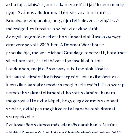
azt a fajta kihívást, amit a kamera előtti játék nem mindig
nyújt. Számos alkalommal tért vissza a londoni és a
Broadway színpadaira, hogy újra felfedezze a színjátszás
mélységeit és frissítse a színészi eszköztárát.
Az egyik legemlékezetesebb színpadi alakítása a
Hamlet
címszerepe volt 2009-ben. A Donmar Warehouse
produkciója, melyet Michael Grandage rendezett, hatalmas
sikert aratott, és teltházas előadásokkal futott
Londonban, majd a Broadway-n is. Law alakítását a
kritikusok dicsérték a frissességéért, intenzitásáért és a
klasszikus karakter modern megközelítéséért. Ez a szerep
nemcsak szakmai elismerést hozott számára, hanem
megerősítette azt a képet, hogy ő egy komoly színpadi
színész, aki képes megbirkózni a legnehezebb drámai
szerepekkel is.
Ezt követően számos más jelentős darabban is feltűnt,
például Eugene O'Neill
Anna Christie
című művében 2011-