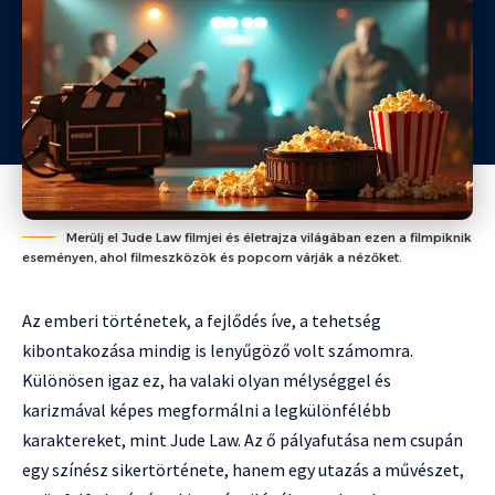
Merülj el Jude Law filmjei és életrajza világában ezen a filmpiknik
eseményen, ahol filmeszközök és popcorn várják a nézőket.
Az emberi történetek, a fejlődés íve, a tehetség
kibontakozása mindig is lenyűgöző volt számomra.
Különösen igaz ez, ha valaki olyan mélységgel és
karizmával képes megformálni a legkülönfélébb
karaktereket, mint Jude Law. Az ő pályafutása nem csupán
egy színész sikertörténete, hanem egy utazás a művészet,