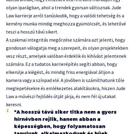
olyan iparágban, ahol a trendek gyorsan változnak. Jude
Law karrierje arról tanúskodik, hogy a valódi tehetség és a
kemény munka mindig meghozza gyümölcsét, és lehetővé
teszi a hosszú távú sikert.
A szakmai integritás megőrzése számára azt jelenti, hogy
gondosan válogatja meg a szerepeit, és olyan projektekben
vesz részt, amelyek valóban érdeklik és kihívást jelentenek
számára. Ez a tudatos karrierépítés segíti abban, hogy
elkerülje a kiégést, és mindig friss energiával álljon a
kamera vagy a színpad elé. A jövőben is számíthatunk tőle
meglepetésekre és emlékezetes alakításokra, hiszen Jude
Law a művészi fejlődés útját járja, és nem fél új utakat
keresni.
"A hosszú távú siker titka nem a gyors
hírnévben rejlik, hanem abban a
képességben, hogy folyamatosan
tanulunk, alkalmazkodunk és hűek