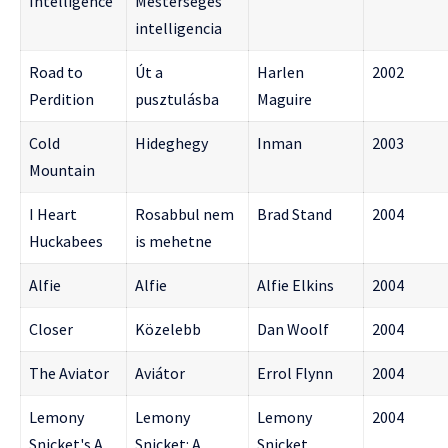
Intelligence
Mesterséges
intelligencia
Road to
Út a
Harlen
2002
Perdition
pusztulásba
Maguire
Cold
Hideghegy
Inman
2003
Mountain
I Heart
Rosabbul nem
Brad Stand
2004
Huckabees
is mehetne
Alfie
Alfie
Alfie Elkins
2004
Closer
Közelebb
Dan Woolf
2004
The Aviator
Aviátor
Errol Flynn
2004
Lemony
Lemony
Lemony
2004
Snicket's A
Snicket: A
Snicket