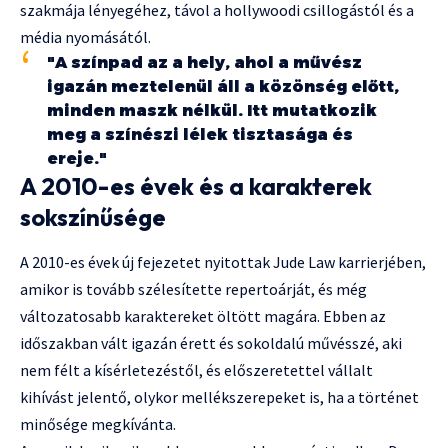
szakmája lényegéhez, távol a hollywoodi csillogástól és a
média nyomásától.
"A színpad az a hely, ahol a művész
igazán meztelenül áll a közönség előtt,
minden maszk nélkül. Itt mutatkozik
meg a színészi lélek tisztasága és
ereje."
A 2010-es évek és a karakterek
sokszínűsége
A 2010-es évek új fejezetet nyitottak Jude Law karrierjében,
amikor is tovább szélesítette repertoárját, és még
változatosabb karaktereket öltött magára. Ebben az
időszakban vált igazán érett és sokoldalú művésszé, aki
nem félt a kísérletezéstől, és előszeretettel vállalt
kihívást jelentő, olykor mellékszerepeket is, ha a történet
minősége megkívánta.