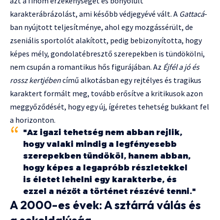
azt a finom érzékenységet és bonyolult
karakterábrázolást, ami később védjegyévé vált. A
Gattacá
-
ban nyújtott teljesítménye, ahol egy mozgássérült, de
zseniális sportolót alakított, pedig bebizonyította, hogy
képes mély, gondolatébresztő szerepekben is tündökölni,
nem csupán a romantikus hős figurájában. Az
Éjfél a jó és
rossz kertjében
című alkotásban egy rejtélyes és tragikus
karaktert formált meg, tovább erősítve a kritikusok azon
meggyőződését, hogy egy új, ígéretes tehetség bukkant fel
a horizonton.
"Az igazi tehetség nem abban rejlik,
hogy valaki mindig a legfényesebb
szerepekben tündököl, hanem abban,
hogy képes a legapróbb részletekkel
is életet lehelni egy karakterbe, és
ezzel a nézőt a történet részévé tenni."
A 2000-es évek: A sztárrá válás és