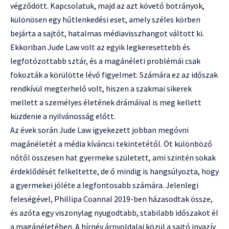
végződött. Kapcsolatuk, majd az azt követő botrányok,
különösen egy hűtlenkedési eset, amely széles körben
bejárta a sajtót, hatalmas médiavisszhangot váltott ki.
Ekkoriban Jude Law volt az egyik legkeresettebb és
legfotózottabb sztár, és a magánéleti problémái csak
fokozták a körülötte lévő figyelmet. Számára ez az időszak
rendkívül megterhelő volt, hiszen a szakmai sikerek
mellett a személyes életének drámáival is meg kellett
küzdenie a nyilvánosság előtt.
Az évek során Jude Law igyekezett jobban megóvni
magánéletét a média kíváncsi tekintetétől. Öt különböző
nőtől összesen hat gyermeke született, ami szintén sokak
érdeklődését felkeltette, de ő mindig is hangsúlyozta, hogy
a gyermekei jóléte a legfontosabb számára. Jelenlegi
feleségével, Phillipa Coannal 2019-ben házasodtak össze,
és azóta egy viszonylag nyugodtabb, stabilabb időszakot él
a magánéletében. A hírnév árnyoldalai közül a sajtó invazív