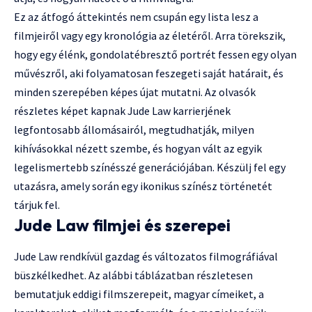
Ez az átfogó áttekintés nem csupán egy lista lesz a
filmjeiről vagy egy kronológia az életéről. Arra törekszik,
hogy egy élénk, gondolatébresztő portrét fessen egy olyan
művészről, aki folyamatosan feszegeti saját határait, és
minden szerepében képes újat mutatni. Az olvasók
részletes képet kapnak Jude Law karrierjének
legfontosabb állomásairól, megtudhatják, milyen
kihívásokkal nézett szembe, és hogyan vált az egyik
legelismertebb színésszé generációjában. Készülj fel egy
utazásra, amely során egy ikonikus színész történetét
tárjuk fel.
Jude Law filmjei és szerepei
Jude Law rendkívül gazdag és változatos filmográfiával
büszkélkedhet. Az alábbi táblázatban részletesen
bemutatjuk eddigi filmszerepeit, magyar címeiket, a