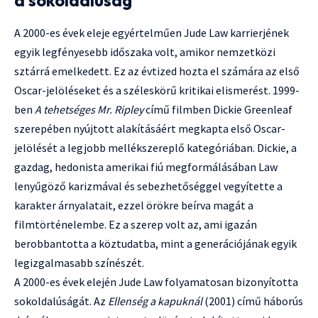
a sokoldalúság
A 2000-es évek eleje egyértelműen Jude Law karrierjének
egyik legfényesebb időszaka volt, amikor nemzetközi
sztárrá emelkedett. Ez az évtized hozta el számára az első
Oscar-jelöléseket és a széleskörű kritikai elismerést. 1999-
ben
A tehetséges Mr. Ripley
című filmben Dickie Greenleaf
szerepében nyújtott alakításáért megkapta első Oscar-
jelölését a legjobb mellékszereplő kategóriában. Dickie, a
gazdag, hedonista amerikai fiú megformálásában Law
lenyűgöző karizmával és sebezhetőséggel vegyítette a
karakter árnyalatait, ezzel örökre beírva magát a
filmtörténelembe. Ez a szerep volt az, ami igazán
berobbantotta a köztudatba, mint a generációjának egyik
legizgalmasabb színészét.
A 2000-es évek elején Jude Law folyamatosan bizonyította
sokoldalúságát. Az
Ellenség a kapuknál
(2001) című háborús