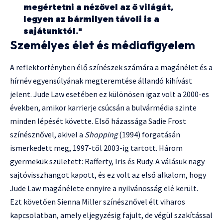
megértetni a nézővel az ő világát,
legyen az bármilyen távoli is a
sajátunktól."
Személyes élet és médiafigyelem
A reflektorfényben élő színészek számára a magánélet és a
hírnév egyensúlyának megteremtése állandó kihívást
jelent. Jude Law esetében ez különösen igaz volt a 2000-es
években, amikor karrierje csúcsán a bulvármédia szinte
minden lépését követte. Első házassága Sadie Frost
színésznővel, akivel a
Shopping
(1994) forgatásán
ismerkedett meg, 1997-től 2003-ig tartott. Három
gyermekük született: Rafferty, Iris és Rudy. A válásuk nagy
sajtóvisszhangot kapott, és ez volt az első alkalom, hogy
Jude Law magánélete ennyire a nyilvánosság elé került.
Ezt követően Sienna Miller színésznővel élt viharos
kapcsolatban, amely eljegyzésig fajult, de végül szakítással