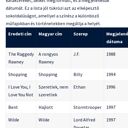
karaktereket, akiket megformált, és a megjelenésük
dátumát. Ez a lista jól tükrözi azt az elképesztő
sokoldalúságot, amellyel a színész a különböző
műfajokban és történetekben megállja a helyét.
Eredeti cím
Magyar cím
Szerep
Megjelen
dátuma
The Raggedy
A rongyos
J.F.
1988
Rawney
Rawney
Shopping
Shopping
Billy
1994
I Love You, I
Szeretlek, nem
Ethan
1996
Love You Not
szeretlek
Bent
Hajlott
Stormtrooper
1997
Wilde
Wilde
Lord Alfred
1997
Douglas