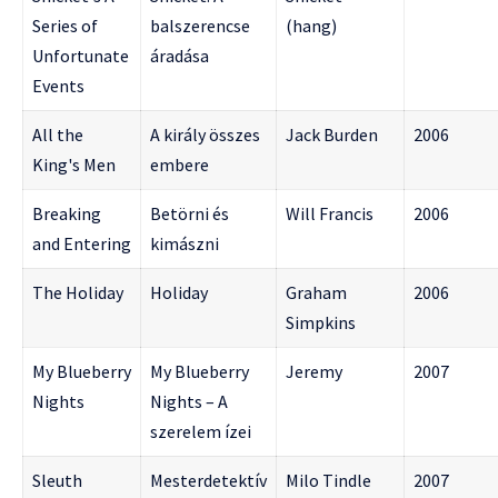
Series of
balszerencse
(hang)
Unfortunate
áradása
Events
All the
A király összes
Jack Burden
2006
King's Men
embere
Breaking
Betörni és
Will Francis
2006
and Entering
kimászni
The Holiday
Holiday
Graham
2006
Simpkins
My Blueberry
My Blueberry
Jeremy
2007
Nights
Nights – A
szerelem ízei
Sleuth
Mesterdetektív
Milo Tindle
2007