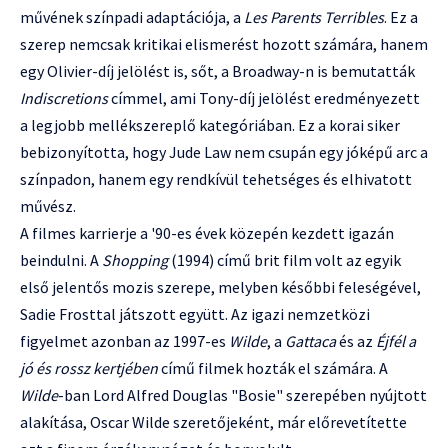
művének színpadi adaptációja, a
Les Parents Terribles
. Ez a
szerep nemcsak kritikai elismerést hozott számára, hanem
egy Olivier-díj jelölést is, sőt, a Broadway-n is bemutatták
Indiscretions
címmel, ami Tony-díj jelölést eredményezett
a legjobb mellékszereplő kategóriában. Ez a korai siker
bebizonyította, hogy Jude Law nem csupán egy jóképű arc a
színpadon, hanem egy rendkívül tehetséges és elhivatott
művész.
A filmes karrierje a '90-es évek közepén kezdett igazán
beindulni. A
Shopping
(1994) című brit film volt az egyik
első jelentős mozis szerepe, melyben későbbi feleségével,
Sadie Frosttal játszott együtt. Az igazi nemzetközi
figyelmet azonban az 1997-es
Wilde
, a
Gattaca
és az
Éjfél a
jó és rossz kertjében
című filmek hozták el számára. A
Wilde
-ban Lord Alfred Douglas "Bosie" szerepében nyújtott
alakítása, Oscar Wilde szeretőjeként, már előrevetítette