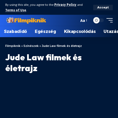
By using this site, you agree to the
Privacy Policy
and
Accept
Terms of Use
.
Aa
Szabadidő
Egészség
Kikapcsolódás
Utazá
Filmpiknik
»
Színészek
»
Jude Law filmek és életrajz
Jude Law filmek és
életrajz