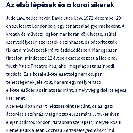
Az első lépések és a korai sikerek
Jude Law, teljes nevén David Jude Law, 1972. december 29-
én született Londonban, egy tanárcsalád gyermekeként. A
kreatív és művészi légkör már korán körülvette, szülei
szenvedélyesen szerették a színházat, és bátorították
fiukat a művészetek iránti érdeklődésben. Már egészen
fiatalon, mindössze 12 évesen csatlakozott a National
Youth Music Theatre-hez, ahol megalapozta színpadi
tudását. Ez a korai elkötelezettség nem csupán
tehetségének jele volt, hanem egy mélyreható
elköteleződés a színjátszás iránt, amely végigkísérte egész
karrierjét.
A televízióban már tinédzserként feltűnt, de az igazi
áttörést a színházi világ hozta el számára. A '90-es évek
elején számos londoni darabban szerepelt, melyek közül
kiemelkedik a Jean Cocteau
Rettenetes gyerekek
című