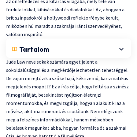
az önfelfedezés és a kitartás világába, mely tele van
fordulatokkal, kihívásokkal és diadalokkal. Az, ahogyan a
brit színpadokról a hollywoodi reflektorfénybe került,
miközben hű maradt a szakmája iránti szenvedélyéhez,
valóban inspiráló.
Tartalom
Jude Law neve sokak számára egyet jelent a
sokoldalúsággal és a megkérdőjelezhetetlen tehetséggel.
De vajon mi rejtőzik a szőke hajú, kék szemű, karizmatikus
megjelenés mögött? Ez a írás célja, hogy feltárja a színész
filmográfiáját, betekintést nyújtson életrajzi
momentumokba, és megvizsgálja, hogyan alakult ki az a
művész, akit ma ismerünk és csodálunk. Nem elégszünk
meg a felszínes információkkal, hanem mélyebben
beleássuk magunkat abba, hogyan formálta őt a szakmai
útja, és hogyan hatott ő a filmvilágra.