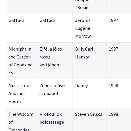
"Bosie"
Gattaca
Gattaca
Jerome
1997
Eugene
Morrow
Midnight in
Éjfél a jó és
Billy Carl
1997
the Garden
rossz
Hanson
of Good and
kertjében
Evil
Music from
Zene a másik
Danny
1998
Another
szobából
Room
The Wisdom
Krokodilok
Steven Grlscz
1998
of
bölcsessége
Crocodiles