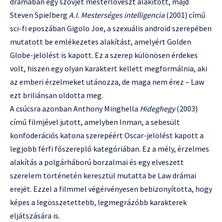
drámában egy szovjet mesterlövészt alakított, majd
Steven Spielberg
A.I. Mesterséges intelligencia
(2001) című
sci-fi eposzában Gigolo Joe, a szexuális android szerepében
mutatott be emlékezetes alakítást, amelyért Golden
Globe-jelölést is kapott. Ez a szerep különösen érdekes
volt, hiszen egy olyan karaktert kellett megformálnia, aki
az emberi érzelmeket utánozza, de maga nem érez – Law
ezt briliánsan oldotta meg.
A csúcsra azonban Anthony Minghella
Hideghegy
(2003)
című filmjével jutott, amelyben Inman, a sebesült
konföderációs katona szerepéért Oscar-jelölést kapott a
legjobb férfi főszereplő kategóriában. Ez a mély, érzelmes
alakítás a polgárháború borzalmai és egy elveszett
szerelem történetén keresztül mutatta be Law drámai
erejét. Ezzel a filmmel végérvényesen bebizonyította, hogy
képes a legösszetettebb, legmegrázóbb karakterek
eljátszására is.