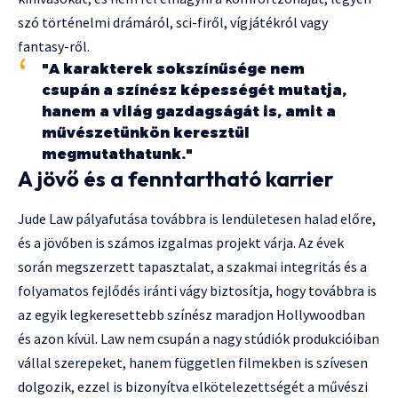
szó történelmi drámáról, sci-firől, vígjátékról vagy
fantasy-ről.
"A karakterek sokszínűsége nem
csupán a színész képességét mutatja,
hanem a világ gazdagságát is, amit a
művészetünkön keresztül
megmutathatunk."
A jövő és a fenntartható karrier
Jude Law pályafutása továbbra is lendületesen halad előre,
és a jövőben is számos izgalmas projekt várja. Az évek
során megszerzett tapasztalat, a szakmai integritás és a
folyamatos fejlődés iránti vágy biztosítja, hogy továbbra is
az egyik legkeresettebb színész maradjon Hollywoodban
és azon kívül. Law nem csupán a nagy stúdiók produkcióiban
vállal szerepeket, hanem független filmekben is szívesen
dolgozik, ezzel is bizonyítva elkötelezettségét a művészi