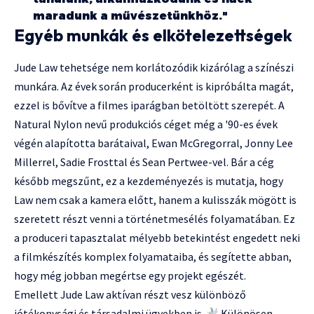
maradunk a művészetünkhöz."
Egyéb munkák és elkötelezettségek
Jude Law tehetsége nem korlátozódik kizárólag a színészi
munkára. Az évek során producerként is kipróbálta magát,
ezzel is bővítve a filmes iparágban betöltött szerepét. A
Natural Nylon nevű produkciós céget még a '90-es évek
végén alapította barátaival, Ewan McGregorral, Jonny Lee
Millerrel, Sadie Frosttal és Sean Pertwee-vel. Bár a cég
később megszűnt, ez a kezdeményezés is mutatja, hogy
Law nem csak a kamera előtt, hanem a kulisszák mögött is
szeretett részt venni a történetmesélés folyamatában. Ez
a produceri tapasztalat mélyebb betekintést engedett neki
a filmkészítés komplex folyamataiba, és segítette abban,
hogy még jobban megértse egy projekt egészét.
Emellett Jude Law aktívan részt vesz különböző
jótékonysági és társadalmi ügyekben is.
Különösen