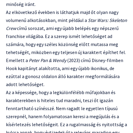
minőség iránt.
Az elkövetkező években is láthatjuk majd őt olyan nagy
volumenű alkotásokban, mint például a
Star Wars: Skeleton
Crew
című sorozat, ami egy újabb belépés egy népszerű
franchise világába. Ez a szerep ismét lehetőséget ad
számára, hogy egy széles közönség előtt mutassa meg
tehetségét, miközben egy teljesen új karaktert építhet fel.
Emellett a
Peter Pan & Wendy
(2023) című Disney-filmben
Hook kapitányt alakította, ami egy újabb ikonikus, de
ezúttal a gonosz oldalon álló karakter megformálására
adott lehetőséget.
Az a képessége, hogy a legkülönfélébb műfajokban és
karakterekben is hiteles tud maradni, teszi őt igazán
fenntartható színésszé. Nem ragadt le egyetlen típusú
szerepnél, hanem folyamatosan keresi a megújulás és a
kísérletezés lehetőségeit. Ez a rugalmasság és nyitottság a
kulcsa annak, hogy évtizedek óta releváns maradjon egy