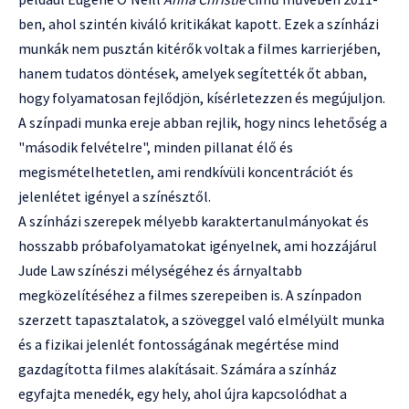
ben, ahol szintén kiváló kritikákat kapott. Ezek a színházi
munkák nem pusztán kitérők voltak a filmes karrierjében,
hanem tudatos döntések, amelyek segítették őt abban,
hogy folyamatosan fejlődjön, kísérletezzen és megújuljon.
A színpadi munka ereje abban rejlik, hogy nincs lehetőség a
"második felvételre", minden pillanat élő és
megismételhetetlen, ami rendkívüli koncentrációt és
jelenlétet igényel a színésztől.
A színházi szerepek mélyebb karaktertanulmányokat és
hosszabb próbafolyamatokat igényelnek, ami hozzájárul
Jude Law színészi mélységéhez és árnyaltabb
megközelítéséhez a filmes szerepeiben is. A színpadon
szerzett tapasztalatok, a szöveggel való elmélyült munka
és a fizikai jelenlét fontosságának megértése mind
gazdagította filmes alakításait. Számára a színház
egyfajta menedék, egy hely, ahol újra kapcsolódhat a