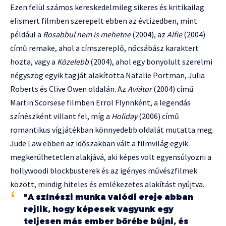
Ezen felül számos kereskedelmileg sikeres és kritikailag
elismert filmben szerepelt ebben az évtizedben, mint
például a
Rosabbul nem is mehetne
(2004), az
Alfie
(2004)
című remake, ahol a címszereplő, nőcsábász karaktert
hozta, vagy a
Közelebb
(2004), ahol egy bonyolult szerelmi
négyszög egyik tagját alakította Natalie Portman, Julia
Roberts és Clive Owen oldalán. Az
Aviátor
(2004) című
Martin Scorsese filmben Errol Flynnként, a legendás
színészként villant fel, míg a
Holiday
(2006) című
romantikus vígjátékban könnyedebb oldalát mutatta meg.
Jude Law ebben az időszakban vált a filmvilág egyik
megkerülhetetlen alakjává, aki képes volt egyensúlyozni a
hollywoodi blockbusterek és az igényes művészfilmek
között, mindig hiteles és emlékezetes alakítást nyújtva.
"A színészi munka valódi ereje abban
rejlik, hogy képesek vagyunk egy
teljesen más ember bőrébe bújni, és