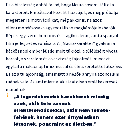
Ez a hitelesség abból fakad, hogy Maura sosem ítéli el a
karaktereit. Empátiával közelít hozzájuk, és megpróbálja
megérteni a motivációikat, még akkor is, ha azok
ellentmondásosak vagy morálisan megkérdőjelezhetők.
Képes egyszerre humoros és tragikus lenni, ami a spanyol
film jellegzetes vonása is. A „Maura-karakter” gyakran a
hétköznapi ember küzdelmeit tükrözi, a túlélésért vívott
harcot, a szerelem és a veszteség fájdalmát, mindezt
egyfajta makacs optimizmussal és életszeretettel átszőve.
Ez az a tulajdonság, ami miatt a nézők annyira azonosulni
tudnak vele, és ami miatt alakításai olyan emlékezetesek
maradnak.
„A legérdekesebb karakterek mindig
azok, akik tele vannak
ellentmondásokkal, akik nem fekete-
fehérek, hanem ezer árnyalatban
léteznek, pont mint az életben.”