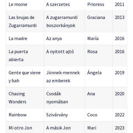
Le moine
A szerzetes
Prioress
2011
Las brujas de
A zugarramurdi
Graciana
2013
Zugarramurdi
boszorkányok
La madre
Az anya
María
2016
La puerta
A nyitott ajtó
Rosa
2016
abierta
Gente que viene
Jönnek-mennek
Ángela
2019
y bah
az emberek
Chasing
Csodák
Ana
2020
Wonders
nyomában
Rainbow
Szivárvány
Coco
2022
Mi otro Jon
A másik Jon
Mari
2023