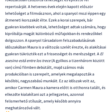
repertoárját. A hetvenes évek elején kapott először
lehetőséget a filmvásznon, ahol a spanyol mozi éppen egy
átmeneti korszakát élte. Ezek a korai szerepek, bár
gyakran kisebbek voltak, lehetőséget adtak számára, hogy
kipróbálja magát különböző műfajokban és rendezőkkel
dolgozzon. A spanyol társadalom felszabadulásának
időszakában Maura is a változás szelét érezte, és alakításai
gyakran tükrözték ezt a frissességet és merészséget. A
El
asesino está entre los trece
(A gyilkos a tizenhárom között
van) című filmben debütált, majd számos más
produkcióban is szerepelt, amelyek megalapozták a
későbbi, nagyszabású munkáit. Ez az időszak volt az,
amikor Carmen Maura a kamera előtt is otthonra talált, és
elkezdte kialakítani azt a jellegzetes, azonnal
felismerhető stílusát, amely később annyira
meghatározóvá vált.