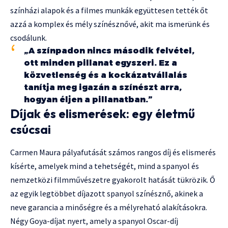
színházi alapok és a filmes munkák együttesen tették őt
azzá a komplex és mély színésznővé, akit ma ismerünk és
csodálunk.
„A színpadon nincs második felvétel,
ott minden pillanat egyszeri. Ez a
közvetlenség és a kockázatvállalás
tanítja meg igazán a színészt arra,
hogyan éljen a pillanatban.”
Díjak és elismerések: egy életmű
csúcsai
Carmen Maura pályafutását számos rangos díj és elismerés
kísérte, amelyek mind a tehetségét, mind a spanyol és
nemzetközi filmművészetre gyakorolt hatását tükrözik. Ő
az egyik legtöbbet díjazott spanyol színésznő, akinek a
neve garancia a minőségre és a mélyreható alakításokra.
Négy Goya-díjat nyert, amely a spanyol Oscar-díj