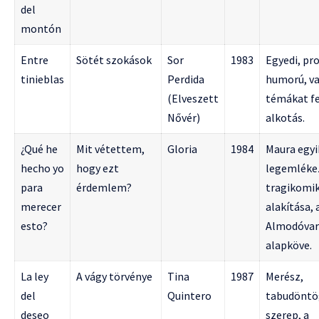
del
montón
Entre
Sötét szokások
Sor
1983
Egyedi, pr
tinieblas
Perdida
humorú, va
(Elveszett
témákat f
Nővér)
alkotás.
¿Qué he
Mit vétettem,
Gloria
1984
Maura egyi
hecho yo
hogy ezt
legemléke
para
érdemlem?
tragikomi
merecer
alakítása, 
esto?
Almodóvar-
alapköve.
La ley
A vágy törvénye
Tina
1987
Merész,
del
Quintero
tabudöntö
deseo
szerep, a