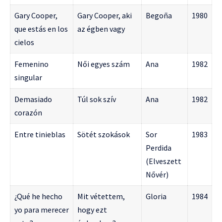
Gary Cooper,
Gary Cooper, aki
Begoña
1980
que estás en los
az égben vagy
cielos
Femenino
Női egyes szám
Ana
1982
singular
Demasiado
Túl sok szív
Ana
1982
corazón
Entre tinieblas
Sötét szokások
Sor
1983
Perdida
(Elveszett
Nővér)
¿Qué he hecho
Mit vétettem,
Gloria
1984
yo para merecer
hogy ezt