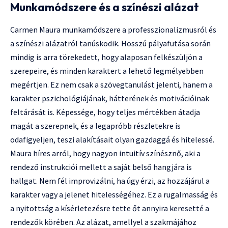
Munkamódszere és a színészi alázat
Carmen Maura munkamódszere a professzionalizmusról és
a színészi alázatról tanúskodik. Hosszú pályafutása során
mindig is arra törekedett, hogy alaposan felkészüljön a
szerepeire, és minden karaktert a lehető legmélyebben
megértjen. Ez nem csak a szövegtanulást jelenti, hanem a
karakter pszichológiájának, hátterének és motivációinak
feltárását is. Képessége, hogy teljes mértékben átadja
magát a szerepnek, és a legapróbb részletekre is
odafigyeljen, teszi alakításait olyan gazdaggá és hitelessé.
Maura híres arról, hogy nagyon intuitív színésznő, aki a
rendező instrukciói mellett a saját belső hangjára is
hallgat. Nem fél improvizálni, ha úgy érzi, az hozzájárul a
karakter vagy a jelenet hitelességéhez. Ez a rugalmasság és
a nyitottság a kísérletezésre tette őt annyira keresetté a
rendezők körében. Az alázat, amellyel a szakmájához