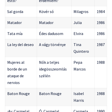
esto?
érdemlem?
Sal gorda
Kövér só
Milagros
1984
Matador
Matador
Julia
1986
Tata mía
Édes dadusom
Elvira
1986
La ley del deseo
A vágy törvénye
Tina
1987
Quintero
Mujeres al
Nők a teljes
Pepa
1988
borde de un
idegösszeomlás
Marcos
ataque de
szélén
nervios
Baton Rouge
Baton Rouge
Isabel
1988
Harris
¡Ay, Carmela!
Ó, Carmela!
Carmela
1990