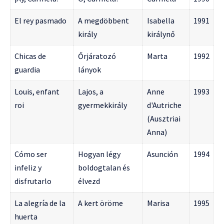
El rey pasmado
A megdöbbent
Isabella
1991
király
királynő
Chicas de
Őrjáratozó
Marta
1992
guardia
lányok
Louis, enfant
Lajos, a
Anne
1993
roi
gyermekkirály
d'Autriche
(Ausztriai
Anna)
Cómo ser
Hogyan légy
Asunción
1994
infeliz y
boldogtalan és
disfrutarlo
élvezd
La alegría de la
A kert öröme
Marisa
1995
huerta