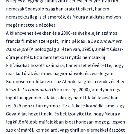
is képes a legmagasabb szintű teljesítményre. Ez a film
nemcsak Spanyolországban aratott sikert, hanem
nemzetközileg is elismerték, és Maura alakítása mélyen
megérintette a nézőket.
A kilencvenes években és a 2000-es évek elején számos
francia filmben szerepelt, mint például a
Le bonheur est
dans le pré
(A boldogság a réten van, 1995), amiért César-
díjra jelölték. Ez a nemzetközi nyitás nemcsak új
kihívásokat hozott számára, hanem lehetővé tette, hogy
más kultúrák és filmes hagyományok részese legyen.
Különösen emlékezetes az Alex de la Iglesia rendezésében
készült
La comunidad
(A közösség, 2000), amelyben egy
ingatlanügynököt alakít, aki egy halott lakó lakásában
rejtőző pénz után nyomoz. Ez a fekete komédia ismét egy
Goya-díjat hozott neki, és bebizonyította, hogy Maura a
legkülönfélébb műfajokban is otthonosan mozog, legyen
szó drámáról, komédiáról vagy thriller-elemekkel átszőtt