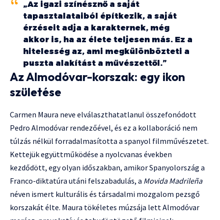
„Az igazi színésznő a saját
tapasztalataiból építkezik, a saját
érzéseit adja a karakternek, még
akkor is, ha az élete teljesen más. Ez a
hitelesség az, ami megkülönbözteti a
puszta alakítást a művészettől.”
Az Almodóvar-korszak: egy ikon
születése
Carmen Maura neve elválaszthatatlanul összefonódott
Pedro Almodóvar rendezőével, és ez a kollaboráció nem
túlzás nélkül forradalmasította a spanyol filmművészetet.
Kettejük együttműködése a nyolcvanas években
kezdődött, egy olyan időszakban, amikor Spanyolország a
Franco-diktatúra utáni felszabadulás, a
Movida Madrileña
néven ismert kulturális és társadalmi mozgalom pezsgő
korszakát élte. Maura tökéletes múzsája lett Almodóvar