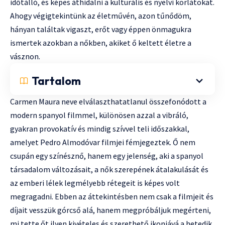
időtálló, és képes áthidalni a kulturális és nyelvi korlátokat.
Ahogy végigtekintünk az életművén, azon tűnődöm,
hányan találtak vigaszt, erőt vagy éppen önmagukra
ismertek azokban a nőkben, akiket ő keltett életre a
vásznon.
Tartalom
Carmen Maura neve elválaszthatatlanul összefonódott a
modern spanyol filmmel, különösen azzal a vibráló,
gyakran provokatív és mindig szívvel teli időszakkal,
amelyet Pedro Almodóvar filmjei fémjegeztek. Ő nem
csupán egy színésznő, hanem egy jelenség, aki a spanyol
társadalom változásait, a nők szerepének átalakulását és
az emberi lélek legmélyebb rétegeit is képes volt
megragadni. Ebben az áttekintésben nem csak a filmjeit és
díjait vesszük górcső alá, hanem megpróbáljuk megérteni,
mi tette őt ilyen kivételes és szerethető ikonjává a hetedik