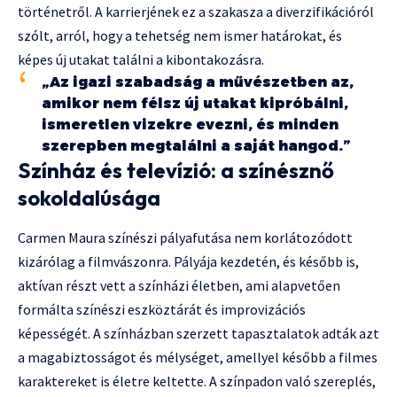
történetről. A karrierjének ez a szakasza a diverzifikációról
szólt, arról, hogy a tehetség nem ismer határokat, és
képes új utakat találni a kibontakozásra.
„Az igazi szabadság a művészetben az,
amikor nem félsz új utakat kipróbálni,
ismeretlen vizekre evezni, és minden
szerepben megtalálni a saját hangod.”
Színház és televízió: a színésznő
sokoldalúsága
Carmen Maura színészi pályafutása nem korlátozódott
kizárólag a filmvászonra. Pályája kezdetén, és később is,
aktívan részt vett a színházi életben, ami alapvetően
formálta színészi eszköztárát és improvizációs
képességét. A színházban szerzett tapasztalatok adták azt
a magabiztosságot és mélységet, amellyel később a filmes
karaktereket is életre keltette. A színpadon való szereplés,