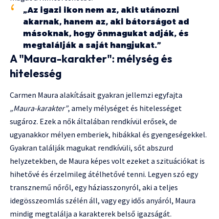
„Az igazi ikon nem az, akit utánozni
akarnak, hanem az, aki bátorságot ad
másoknak, hogy önmagukat adják, és
megtalálják a saját hangjukat.”
A "Maura-karakter": mélység és
hitelesség
Carmen Maura alakításait gyakran jellemzi egyfajta
„Maura-karakter”
, amely mélységet és hitelességet
sugároz. Ezek a nők általában rendkívül erősek, de
ugyanakkor mélyen emberiek, hibákkal és gyengeségekkel.
Gyakran találják magukat rendkívüli, sőt abszurd
helyzetekben, de Maura képes volt ezeket a szituációkat is
hihetővé és érzelmileg átélhetővé tenni. Legyen szó egy
transznemű nőről, egy háziasszonyról, aki a teljes
idegösszeomlás szélén áll, vagy egy idős anyáról, Maura
mindig megtalálja a karakterek belső igazságát.