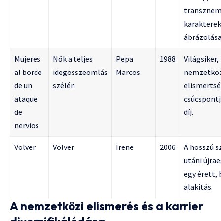
transzne
karakterek
ábrázolása
Mujeres
Nők a teljes
Pepa
1988
Világsiker,
al borde
idegösszeomlás
Marcos
nemzetköz
de un
szélén
elismerts
ataque
csúcspontj
de
díj.
nervios
Volver
Volver
Irene
2006
A hosszú s
utáni újrae
egy érett, 
alakítás.
A nemzetközi elismerés és a karrier
diverzifikálódása