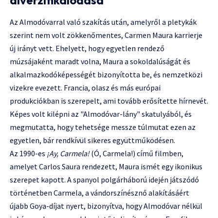
Az Almodóvarral való szakítás után, amelyről a pletykák
szerint nem volt zökkenőmentes, Carmen Maura karrierje
új irányt vett. Ehelyett, hogy egyetlen rendező
múzsájaként maradt volna, Maura a sokoldalúságát és
alkalmazkodóképességét bizonyította be, és nemzetközi
vizekre evezett. Francia, olasz és más európai
produkciókban is szerepelt, ami tovább erősítette hírnevét.
Képes volt kilépni az "Almodóvar-lány" skatulyából, és
megmutatta, hogy tehetsége messze túlmutat ezen az
egyetlen, bár rendkívül sikeres együttműködésen.
Az 1990-es
¡Ay, Carmela!
(Ó, Carmela!) című filmben,
amelyet Carlos Saura rendezett, Maura ismét egy ikonikus
szerepet kapott. A spanyol polgárháború idején játszódó
történetben Carmela, a vándorszínésznő alakításáért
újabb Goya-díjat nyert, bizonyítva, hogy Almodóvar nélkül