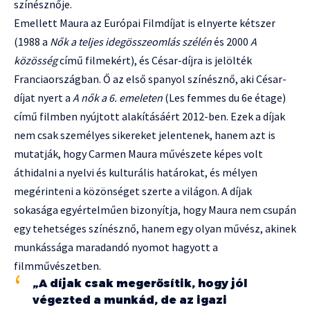
színésznője.
Emellett Maura az Európai Filmdíjat is elnyerte kétszer
(1988 a
Nők a teljes idegösszeomlás szélén
és 2000
A
közösség
című filmekért), és César-díjra is jelölték
Franciaországban. Ő az első spanyol színésznő, aki César-
díjat nyert a
A nők a 6. emeleten
(Les femmes du 6e étage)
című filmben nyújtott alakításáért 2012-ben. Ezek a díjak
nem csak személyes sikereket jelentenek, hanem azt is
mutatják, hogy Carmen Maura művészete képes volt
áthidalni a nyelvi és kulturális határokat, és mélyen
megérinteni a közönséget szerte a világon. A díjak
sokasága egyértelműen bizonyítja, hogy Maura nem csupán
egy tehetséges színésznő, hanem egy olyan művész, akinek
munkássága maradandó nyomot hagyott a
filmművészetben.
„A díjak csak megerősítik, hogy jól
végezted a munkád, de az igazi