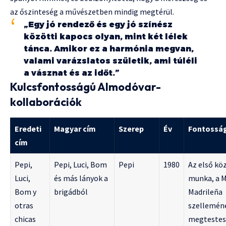
az őszinteség a művészetben mindig megtérül.
„Egy jó rendező és egy jó színész
közötti kapocs olyan, mint két lélek
tánca. Amikor ez a harmónia megvan,
valami varázslatos születik, ami túléli
a vásznat és az időt.”
Kulcsfontosságú Almodóvar-
kollaborációk
Eredeti
Magyar cím
Szerep
Év
Fontossá
cím
Pepi,
Pepi, Luci, Bom
Pepi
1980
Az első kö
Luci,
és más lányok a
munka, a 
Bom y
brigádból
Madrileña
otras
szellemén
chicas
megtestesí