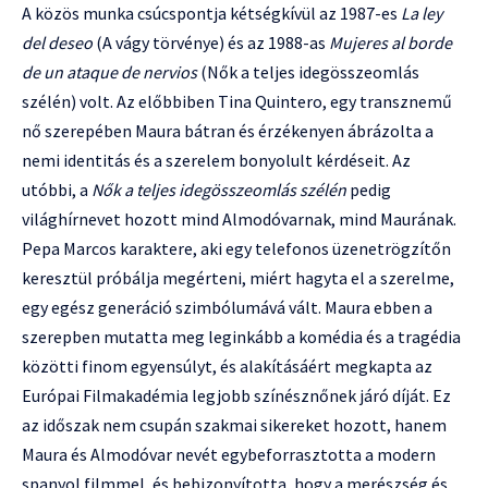
A közös munka csúcspontja kétségkívül az 1987-es
La ley
del deseo
(A vágy törvénye) és az 1988-as
Mujeres al borde
de un ataque de nervios
(Nők a teljes idegösszeomlás
szélén) volt. Az előbbiben Tina Quintero, egy transznemű
nő szerepében Maura bátran és érzékenyen ábrázolta a
nemi identitás és a szerelem bonyolult kérdéseit. Az
utóbbi, a
Nők a teljes idegösszeomlás szélén
pedig
világhírnevet hozott mind Almodóvarnak, mind Maurának.
Pepa Marcos karaktere, aki egy telefonos üzenetrögzítőn
keresztül próbálja megérteni, miért hagyta el a szerelme,
egy egész generáció szimbólumává vált. Maura ebben a
szerepben mutatta meg leginkább a komédia és a tragédia
közötti finom egyensúlyt, és alakításáért megkapta az
Európai Filmakadémia legjobb színésznőnek járó díját. Ez
az időszak nem csupán szakmai sikereket hozott, hanem
Maura és Almodóvar nevét egybeforrasztotta a modern
spanyol filmmel, és bebizonyította, hogy a merészség és