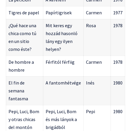
Tigres de papel
Papírtigrisek
Carmen
1977
¿Qué hace una
Mit keres egy
Rosa
1978
chica como tú
hozzád hasonló
en un sitio
lány egy ilyen
como éste?
helyen?
De hombre a
Férfitól férfiig
Carmen
1978
hombre
El fin de
A fantomhétvége
Inés
1980
semana
fantasma
Pepi, Luci, Bom
Pepi, Luci, Bom
Pepi
1980
y otras chicas
és más lányok a
del montón
brigádból