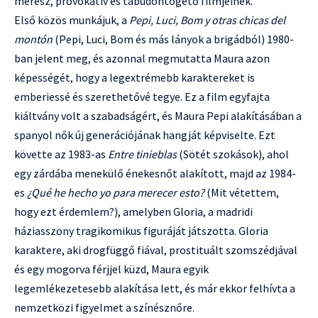
merész, provokatív és tabudöntögető filmjeinek.
Első közös munkájuk, a
Pepi, Luci, Bom y otras chicas del
montón
(Pepi, Luci, Bom és más lányok a brigádból) 1980-
ban jelent meg, és azonnal megmutatta Maura azon
képességét, hogy a legextrémebb karaktereket is
emberiessé és szerethetővé tegye. Ez a film egyfajta
kiáltvány volt a szabadságért, és Maura Pepi alakításában a
spanyol nők új generációjának hangját képviselte. Ezt
követte az 1983-as
Entre tinieblas
(Sötét szokások), ahol
egy zárdába menekülő énekesnőt alakított, majd az 1984-
es
¿Qué he hecho yo para merecer esto?
(Mit vétettem,
hogy ezt érdemlem?), amelyben Gloria, a madridi
háziasszony tragikomikus figuráját játszotta. Gloria
karaktere, aki drogfüggő fiával, prostituált szomszédjával
és egy mogorva férjjel küzd, Maura egyik
legemlékezetesebb alakítása lett, és már ekkor felhívta a
nemzetközi figyelmet a színésznőre.