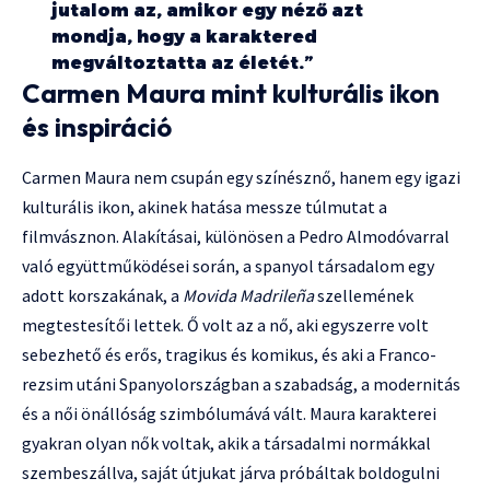
jutalom az, amikor egy néző azt
mondja, hogy a karaktered
megváltoztatta az életét.”
Carmen Maura mint kulturális ikon
és inspiráció
Carmen Maura nem csupán egy színésznő, hanem egy igazi
kulturális ikon, akinek hatása messze túlmutat a
filmvásznon. Alakításai, különösen a Pedro Almodóvarral
való együttműködései során, a spanyol társadalom egy
adott korszakának, a
Movida Madrileña
szellemének
megtestesítői lettek. Ő volt az a nő, aki egyszerre volt
sebezhető és erős, tragikus és komikus, és aki a Franco-
rezsim utáni Spanyolországban a szabadság, a modernitás
és a női önállóság szimbólumává vált. Maura karakterei
gyakran olyan nők voltak, akik a társadalmi normákkal
szembeszállva, saját útjukat járva próbáltak boldogulni