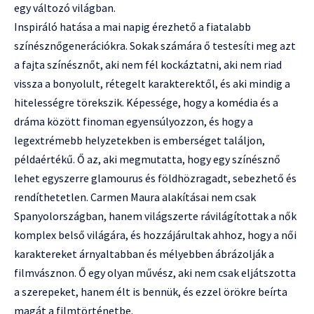
egy változó világban.
Inspiráló hatása a mai napig érezhető a fiatalabb
színésznőgenerációkra. Sokak számára ő testesíti meg azt
a fajta színésznőt, aki nem fél kockáztatni, aki nem riad
vissza a bonyolult, rétegelt karakterektől, és aki mindig a
hitelességre törekszik. Képessége, hogy a komédia és a
dráma között finoman egyensúlyozzon, és hogy a
legextrémebb helyzetekben is emberséget találjon,
példaértékű. Ő az, aki megmutatta, hogy egy színésznő
lehet egyszerre glamourus és földhözragadt, sebezhető és
rendíthetetlen. Carmen Maura alakításai nem csak
Spanyolországban, hanem világszerte rávilágítottak a nők
komplex belső világára, és hozzájárultak ahhoz, hogy a női
karaktereket árnyaltabban és mélyebben ábrázolják a
filmvásznon. Ő egy olyan művész, aki nem csak eljátszotta
a szerepeket, hanem élt is bennük, és ezzel örökre beírta
magát a filmtörténetbe.