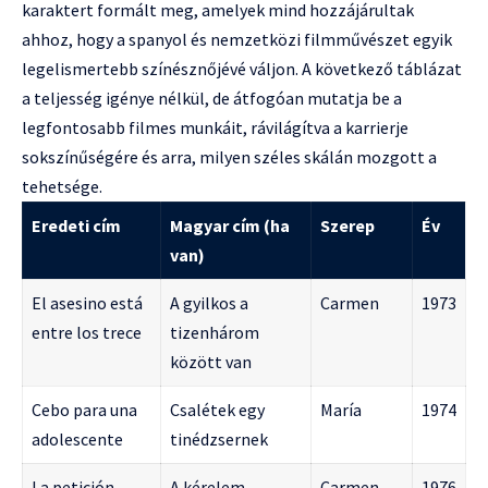
karaktert formált meg, amelyek mind hozzájárultak
ahhoz, hogy a spanyol és nemzetközi filmművészet egyik
legelismertebb színésznőjévé váljon. A következő táblázat
a teljesség igénye nélkül, de átfogóan mutatja be a
legfontosabb filmes munkáit, rávilágítva a karrierje
sokszínűségére és arra, milyen széles skálán mozgott a
tehetsége.
Eredeti cím
Magyar cím (ha
Szerep
Év
van)
El asesino está
A gyilkos a
Carmen
1973
entre los trece
tizenhárom
között van
Cebo para una
Csalétek egy
María
1974
adolescente
tinédzsernek
La petición
A kérelem
Carmen
1976