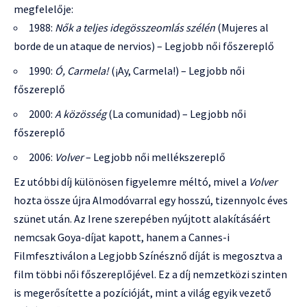
megfelelője:
1988:
Nők a teljes idegösszeomlás szélén
(Mujeres al
borde de un ataque de nervios) – Legjobb női főszereplő
1990:
Ó, Carmela!
(¡Ay, Carmela!) – Legjobb női
főszereplő
2000:
A közösség
(La comunidad) – Legjobb női
főszereplő
2006:
Volver
– Legjobb női mellékszereplő
Ez utóbbi díj különösen figyelemre méltó, mivel a
Volver
hozta össze újra Almodóvarral egy hosszú, tizennyolc éves
szünet után. Az Irene szerepében nyújtott alakításáért
nemcsak Goya-díjat kapott, hanem a Cannes-i
Filmfesztiválon a Legjobb Színésznő díját is megosztva a
film többi női főszereplőjével. Ez a díj nemzetközi szinten
is megerősítette a pozícióját, mint a világ egyik vezető