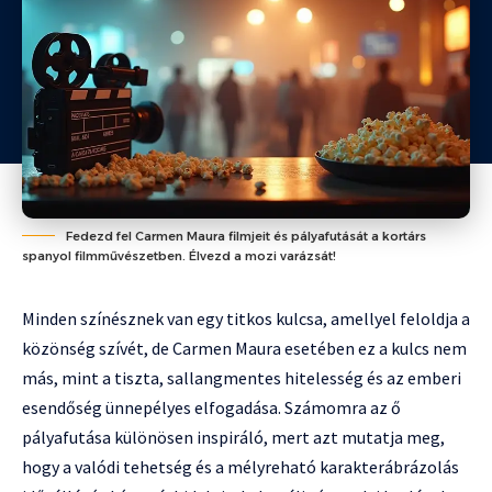
Fedezd fel Carmen Maura filmjeit és pályafutását a kortárs
spanyol filmművészetben. Élvezd a mozi varázsát!
Minden színésznek van egy titkos kulcsa, amellyel feloldja a
közönség szívét, de Carmen Maura esetében ez a kulcs nem
más, mint a tiszta, sallangmentes hitelesség és az emberi
esendőség ünnepélyes elfogadása. Számomra az ő
pályafutása különösen inspiráló, mert azt mutatja meg,
hogy a valódi tehetség és a mélyreható karakterábrázolás