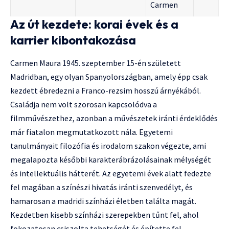
Carmen
Az út kezdete: korai évek és a
karrier kibontakozása
Carmen Maura 1945. szeptember 15-én született
Madridban, egy olyan Spanyolországban, amely épp csak
kezdett ébredezni a Franco-rezsim hosszú árnyékából.
Családja nem volt szorosan kapcsolódva a
filmművészethez, azonban a művészetek iránti érdeklődés
már fiatalon megmutatkozott nála. Egyetemi
tanulmányait filozófia és irodalom szakon végezte, ami
megalapozta későbbi karakterábrázolásainak mélységét
és intellektuális hátterét. Az egyetemi évek alatt fedezte
fel magában a színészi hivatás iránti szenvedélyt, és
hamarosan a madridi színházi életben találta magát.
Kezdetben kisebb színházi szerepekben tűnt fel, ahol
fokozatosan csiszolta tehetségét és építette fel