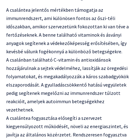
A csalántea jelentős mértékben támogatja az
immunrendszert, ami különösen fontos az őszi-téli
időszakban, amikor szervezetünk fokozottan ki van téve a
fertőzéseknek. A benne található vitaminok és ásványi
anyagok segítenek a védekezőképesség erősítésében, így
kevésbé válunk fogékonnyá a különböző betegségekre.
A csalánban található C-vitamin és antioxidánsok
hozzájárulnak a sejtek védelméhez, lassítják az öregedési
folyamatokat, és megakadályozzák a káros szabadgyökök
elszaporodását. A gyulladáscsökkentő hatású vegyületek
pedig segítenek megelőzni az immunrendszer túlzott
reakcióit, amelyek autoimmun betegségekhez
vezethetnek.
A csalántea fogyasztása elősegíti a szervezet
kiegyensúlyozott működését, növeli az energiaszintet, és
javítja az általános közérzetet. Rendszeresen fogyasztva