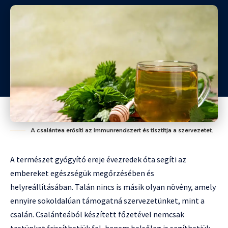
A csalántea erősíti az immunrendszert és tisztítja a szervezetet.
A természet gyógyító ereje évezredek óta segíti az
embereket egészségük megőrzésében és
helyreállításában. Talán nincs is másik olyan növény, amely
ennyire sokoldalúan támogatná szervezetünket, mint a
csalán. Csalánteából készített főzetével nemcsak
testünket frissíthetjük fel, hanem belsőleg is segíthetjük