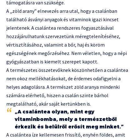
támogatásra van szüksége.
A „zöld arany” elnevezés arra utal, hogy a csalánban
található ásványi anyagok és vitaminok igazi kincset
jelentenek. A csalántea rendszeres fogyasztásával
hozzájárulhatunk szervezetünk méregtelenítéséhez,
vértisztításához, valamint a bőr, haj és köröm
egészségének megőrzéséhez. Nem véletlen, hogy a népi
gyógyászatban is kiemelt szerepet kapott.
A természetes összetevőknek köszönhetően a csalántea
nem okoz mellékhatásokat, de érdemes odafigyelni a
helyes adagolásra. A természet zöld aranya mindenki
számára elérhető, hiszen a csalán szinte bárhol
megtalálható, akár saját kertünkben is.
„A csalántea olyan, mint egy
vitaminbomba, mely a természetből
érkezik és belülről erősít meg minket.”
A csalántea íze kellemesen frissítő, enyhén földes, amit