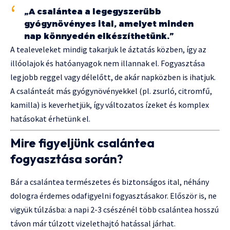
„A csalántea a legegyszerűbb
gyógynövényes ital, amelyet minden
nap könnyedén elkészíthetünk.”
A tealeveleket mindig takarjuk le áztatás közben, így az
illóolajok és hatóanyagok nem illannak el. Fogyasztása
legjobb reggel vagy délelőtt, de akár napközben is ihatjuk.
A csalánteát más gyógynövényekkel (pl. zsurló, citromfű,
kamilla) is keverhetjük, így változatos ízeket és komplex
hatásokat érhetünk el.
Mire figyeljünk csalántea
fogyasztása során?
Bár a csalántea természetes és biztonságos ital, néhány
dologra érdemes odafigyelni fogyasztásakor. Először is, ne
vigyük túlzásba: a napi 2-3 csészénél több csalántea hosszú
távon már túlzott vizelethajtó hatással járhat.