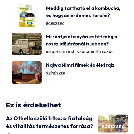
Meddig tartható el a kombucha,
és hogyan érdemes tárolni?
EGÉSZSÉG
Mi rontja el a nyári estét még a
rossz időjárásnál is jobban?
KIKAPCSOLÓDÁS
SZABADIDŐ
UTAZÁS
Najwa Nimri filmek és életrajz
SZÍNÉSZEK
Ez is érdekelhet
Az Othello szőlő titka: a fiatalság
és vitalitás természetes forrása?
EGÉSZSÉG