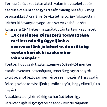
Terhesség és szoptatás alatt, valamint vesebetegség
esetén a csalántea fogyasztását mindig beszéljük meg
orvosunkkal. A csalán erős vizelethajtó, így fokozottan
üríthet ki ásványi anyagokat a szervezetből, ezért
kúraszerű (2-4 hetes) használat után tartsunk szünetet.
„A csalántea kúraszerű fogyasztása
mellett mindig ügyeljünk a
szervezetünk jelzéseire, és szükség
esetén kérjük ki szakember
véleményét.”
Fontos, hogy csak tiszta, szennyeződésektől mentes
csalánleveleket használjunk, lehetőleg olyan helyről
gyűjtve, ahol biztosan nem érte szennyezés. A friss csalán
feldolgozásakor viseljünk gumikesztyűt, hogy elkerüljük a
csípést.
A csalántea enyhén vérhígító hatású lehet, így
véralvadásgátló gyógyszert szedők konzultáljanak