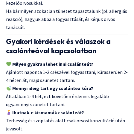
kezelőorvosukkal.
Ha bármilyen szokatlan tünetet tapasztalunk (pl. allergiás
reakció), hagyjuk abba a fogyasztását, és kérjük orvos
tanácsát.
Gyakori kérdések és válaszok a
csalánteával kapcsolatban
Milyen gyakran lehet inni csalánteát?
Ajánlott naponta 1-2 csészével fogyasztani, kúraszerűen 2-
4 héten át, majd szünetet tartani.
Mennyi ideig tart egy csalántea kúra?
Általában 2-4 hét, ezt követően érdemes legalább
ugyanennyi szünetet tartani.
Ihatnak-e kismamák csalánteát?
Terhesség és szoptatás alatt csak orvosi konzultáció után
javasolt.