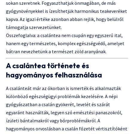
sokan szeretnek. Fogyaszthatjuk önmagában, de más
gyógynövényekkel is ízesíthetjük harmonikus teakeveréket
kapva. Az igazi értéke azonban abban rejlik, hogy belülről
támogatja szervezetünket.
Összefoglalva: a csalántea nem csupán egy egyszerű ital,
hanem egy természetes, komplex egészségvédő, amelyet
bátran nevezhetünk a természet zöld aranyának.
A csalántea története és
hagyományos felhasználása
A csalánteát már az ókorban is ismerték és alkalmazták
különböző egészségügyi problémák kezelésére. A népi
gyógyászatban a csalán gyökerét, levelét és szárát
egyaránt használták, legyen szó emésztési panaszokról,
ízületi bántalmakról vagy bőrproblémákról. A
hagyományos orvoslásban a csalán főzetét vértisztítóként