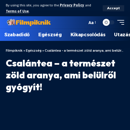
By using this site, you agree to the
Privacy Policy
and
Accept
Terms of Use
.
Aa
Szabadidő
Egészség
Kikapcsolódás
Utazá
Filmpiknik
»
Egészség
»
Csalántea – a természet zöld aranya, ami belülről gyógyít!
Csalántea – a természet
zöld aranya, ami belülről
gyógyít!