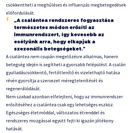
csökkentheti a meghűléses és influenzás megbetegedések
előfordulását.
„A csalántea rendszeres fogyasztása
természetes módon erősíti az
immunrendszert, így kevesebb az
esélyünk arra, hogy elkapjuk a
szezonális betegségeket.”
A csalántea nem csupán megelőzésre alkalmas, hanem
betegség idején is segítheti a gyorsabb felépülést. A csalán
gyulladáscsökkentő, fertőtlenítő és vizelethajtó hatása
révén gyorsítja a szervezet méregtelenítését és
regenerálódását.
Nem szabad azonban elfelejteni, hogy az immunrendszer
erősítéséhez a csalántea csak egy lehetséges eszköz.
Egészséges életmóddal, változatos étrenddel és
rendszeres mozgással együtt fejti ki igazán jótékony
hatását.