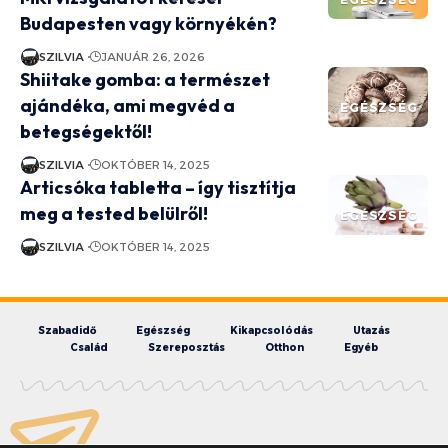
Budapesten vagy környékén?
SZILVIA
JANUÁR 26, 2026
Shiitake gomba: a természet
ajándéka, ami megvéd a
EGÉSZSÉG
betegségektől!
SZILVIA
OKTÓBER 14, 2025
Articsóka tabletta – így tisztítja
meg a tested belülről!
EGÉSZSÉG
SZILVIA
OKTÓBER 14, 2025
Szabadidő
Egészség
Kikapcsolódás
Utazás
Család
Szereposztás
Otthon
Egyéb