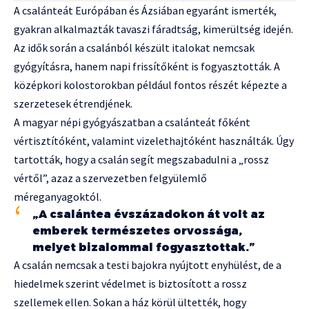
A csalánteát Európában és Ázsiában egyaránt ismerték,
gyakran alkalmazták tavaszi fáradtság, kimerültség idején.
Az idők során a csalánból készült italokat nemcsak
gyógyításra, hanem napi frissítőként is fogyasztották. A
középkori kolostorokban például fontos részét képezte a
szerzetesek étrendjének.
A magyar népi gyógyászatban a csalánteát főként
vértisztítóként, valamint vizelethajtóként használták. Úgy
tartották, hogy a csalán segít megszabadulni a „rossz
vértől”, azaz a szervezetben felgyülemlő
méreganyagoktól.
„A csalántea évszázadokon át volt az
emberek természetes orvossága,
melyet bizalommal fogyasztottak.”
A csalán nemcsak a testi bajokra nyújtott enyhülést, de a
hiedelmek szerint védelmet is biztosított a rossz
szellemek ellen. Sokan a ház körül ültették, hogy