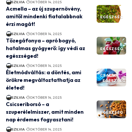
SZILVIA
OKTÓBER 14, 2025
Acmella – az új szupernövény,
amitől mindenki fiatalabbnak
EGÉSZSÉG
érzi magát!
SZILVIA
OKTÓBER 14, 2025
Tőzegáfonya – apró bogyó,
hatalmas gyógyerő: így védi az
EGÉSZSÉG
egészséged!
SZILVIA
OKTÓBER 14, 2025
Életmódváltás: a döntés, ami
CSALÁD
örökre megváltoztathatja az
EGÉSZSÉG
életed!
SZILVIA
OKTÓBER 14, 2025
Csicseriborsó – a
szuperélelmiszer, amit minden
EGÉSZSÉG
nap érdemes fogyasztani!
SZILVIA
OKTÓBER 14, 2025