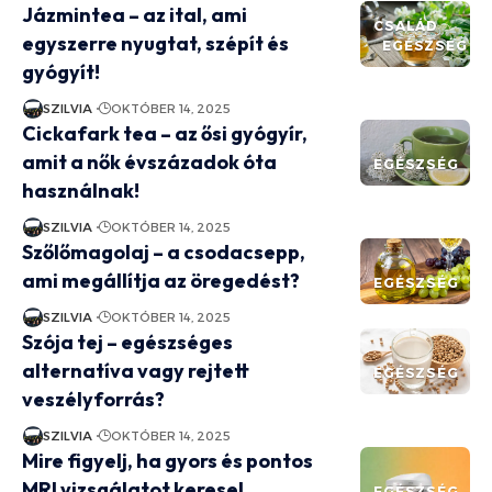
Jázmintea – az ital, ami
CSALÁD
egyszerre nyugtat, szépít és
EGÉSZSÉG
gyógyít!
SZILVIA
OKTÓBER 14, 2025
Cickafark tea – az ősi gyógyír,
amit a nők évszázadok óta
EGÉSZSÉG
használnak!
SZILVIA
OKTÓBER 14, 2025
Szőlőmagolaj – a csodacsepp,
ami megállítja az öregedést?
EGÉSZSÉG
SZILVIA
OKTÓBER 14, 2025
Szója tej – egészséges
alternatíva vagy rejtett
EGÉSZSÉG
veszélyforrás?
SZILVIA
OKTÓBER 14, 2025
Mire figyelj, ha gyors és pontos
MRI vizsgálatot keresel
EGÉSZSÉG