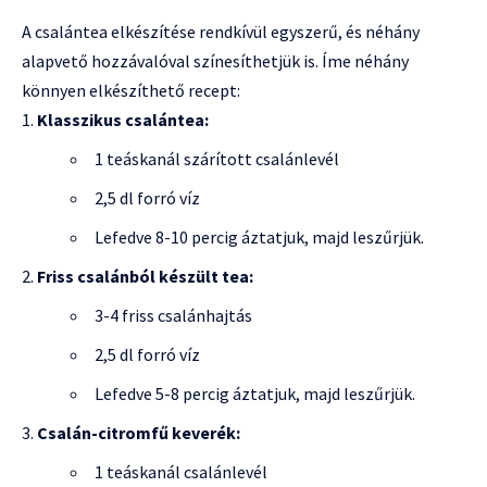
A csalántea elkészítése rendkívül egyszerű, és néhány
alapvető hozzávalóval színesíthetjük is. Íme néhány
könnyen elkészíthető recept:
Klasszikus csalántea:
1 teáskanál szárított csalánlevél
2,5 dl forró víz
Lefedve 8-10 percig áztatjuk, majd leszűrjük.
Friss csalánból készült tea:
3-4 friss csalánhajtás
2,5 dl forró víz
Lefedve 5-8 percig áztatjuk, majd leszűrjük.
Csalán-citromfű keverék:
1 teáskanál csalánlevél