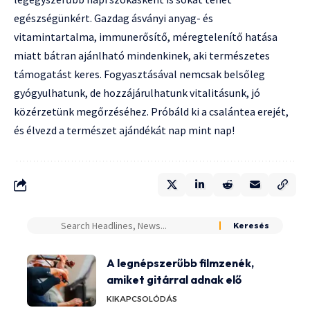
egészségünkért. Gazdag ásványi anyag- és
vitamintartalma, immunerősítő, méregtelenítő hatása
miatt bátran ajánlható mindenkinek, aki természetes
támogatást keres. Fogyasztásával nemcsak belsőleg
gyógyulhatunk, de hozzájárulhatunk vitalitásunk, jó
közérzetünk megőrzéséhez. Próbáld ki a csalántea erejét,
és élvezd a természet ajándékát nap mint nap!
A legnépszerűbb filmzenék,
amiket gitárral adnak elő
KIKAPCSOLÓDÁS