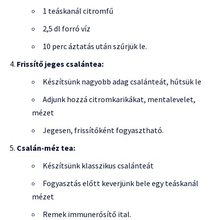
1 teáskanál citromfű
2,5 dl forró víz
10 perc áztatás után szűrjük le.
Frissítő jeges csalántea:
Készítsünk nagyobb adag csalánteát, hűtsük le
Adjunk hozzá citromkarikákat, mentalevelet,
mézet
Jegesen, frissítőként fogyasztható.
Csalán-méz tea:
Készítsünk klasszikus csalánteát
Fogyasztás előtt keverjünk bele egy teáskanál
mézet
Remek immunerősítő ital.