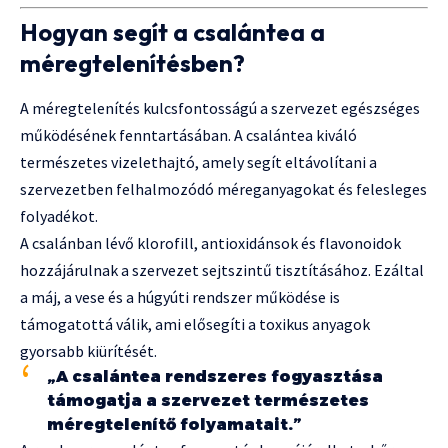
Hogyan segít a csalántea a
méregtelenítésben?
A méregtelenítés kulcsfontosságú a szervezet egészséges
működésének fenntartásában. A csalántea kiváló
természetes vizelethajtó, amely segít eltávolítani a
szervezetben felhalmozódó méreganyagokat és felesleges
folyadékot.
A csalánban lévő klorofill, antioxidánsok és flavonoidok
hozzájárulnak a szervezet sejtszintű tisztításához. Ezáltal
a máj, a vese és a húgyúti rendszer működése is
támogatottá válik, ami elősegíti a toxikus anyagok
gyorsabb kiürítését.
„A csalántea rendszeres fogyasztása
támogatja a szervezet természetes
méregtelenítő folyamatait.”