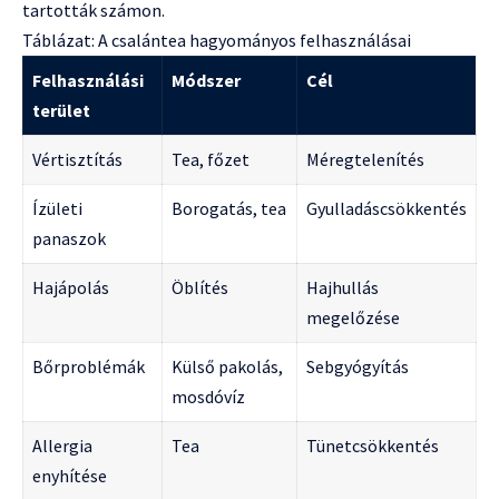
tartották számon.
Táblázat: A csalántea hagyományos felhasználásai
Felhasználási
Módszer
Cél
terület
Vértisztítás
Tea, főzet
Méregtelenítés
Ízületi
Borogatás, tea
Gyulladáscsökkentés
panaszok
Hajápolás
Öblítés
Hajhullás
megelőzése
Bőrproblémák
Külső pakolás,
Sebgyógyítás
mosdóvíz
Allergia
Tea
Tünetcsökkentés
enyhítése