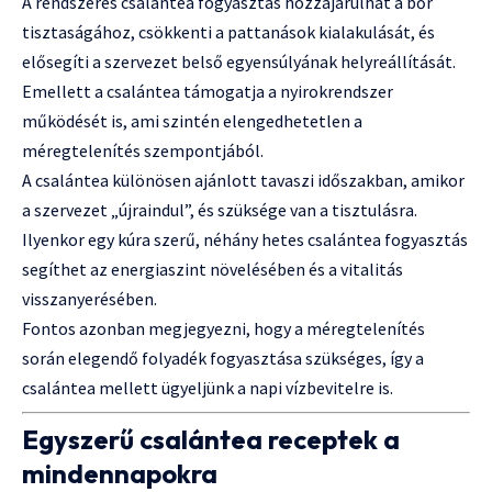
A rendszeres csalántea fogyasztás hozzájárulhat a bőr
tisztaságához, csökkenti a pattanások kialakulását, és
elősegíti a szervezet belső egyensúlyának helyreállítását.
Emellett a csalántea támogatja a nyirokrendszer
működését is, ami szintén elengedhetetlen a
méregtelenítés szempontjából.
A csalántea különösen ajánlott tavaszi időszakban, amikor
a szervezet „újraindul”, és szüksége van a tisztulásra.
Ilyenkor egy kúra szerű, néhány hetes csalántea fogyasztás
segíthet az energiaszint növelésében és a vitalitás
visszanyerésében.
Fontos azonban megjegyezni, hogy a méregtelenítés
során elegendő folyadék fogyasztása szükséges, így a
csalántea mellett ügyeljünk a napi vízbevitelre is.
Egyszerű csalántea receptek a
mindennapokra