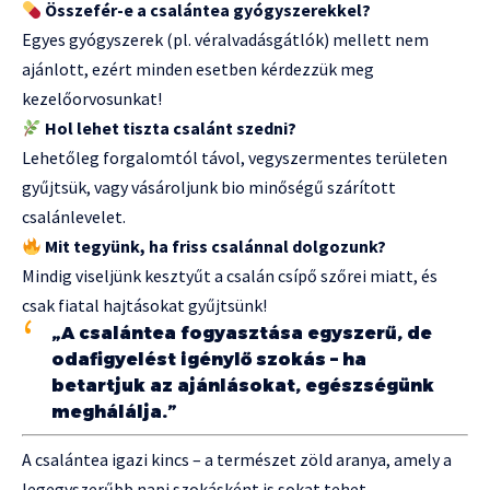
Összefér-e a csalántea gyógyszerekkel?
Egyes gyógyszerek (pl. véralvadásgátlók) mellett nem
ajánlott, ezért minden esetben kérdezzük meg
kezelőorvosunkat!
Hol lehet tiszta csalánt szedni?
Lehetőleg forgalomtól távol, vegyszermentes területen
gyűjtsük, vagy vásároljunk bio minőségű szárított
csalánlevelet.
Mit tegyünk, ha friss csalánnal dolgozunk?
Mindig viseljünk kesztyűt a csalán csípő szőrei miatt, és
csak fiatal hajtásokat gyűjtsünk!
„A csalántea fogyasztása egyszerű, de
odafigyelést igénylő szokás – ha
betartjuk az ajánlásokat, egészségünk
meghálálja.”
A csalántea igazi kincs – a természet zöld aranya, amely a
legegyszerűbb napi szokásként is sokat tehet