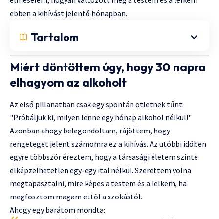
ebben a kihívást jelentő hónapban.
Tartalom
Miért döntöttem úgy, hogy 30 napra
elhagyom az alkoholt
Az első pillanatban csak egy spontán ötletnek tűnt:
"Próbáljuk ki, milyen lenne egy hónap alkohol nélkül!"
Azonban ahogy belegondoltam, rájöttem, hogy
rengeteget jelent számomra ez a kihívás. Az utóbbi időben
egyre többször éreztem, hogy a társasági életem szinte
elképzelhetetlen egy-egy ital nélkül. Szerettem volna
megtapasztalni, mire képes a testem és a lelkem, ha
megfosztom magam ettől a szokástól.
Ahogy egy barátom mondta: