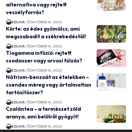
alternatíva vagy rejtett
EGÉSZSÉG
veszélyforrás?
SZILVIA
OKTÓBER 14, 2025
Körte: az édes gyümölcs, ami
megszabadít a székrekedéstől!
EGÉSZSÉG
SZILVIA
OKTÓBER 14, 2025
Tiogamma infúzió: rejtett
csodaszer vagy orvosi túlzás?
EGÉSZSÉG
SZILVIA
OKTÓBER 14, 2025
Nátrium-benzoát az ételekben –
csendes méreg vagy ártalmatlan
EGÉSZSÉG
tartósítószer?
SZILVIA
OKTÓBER 14, 2025
Csalántea – a természet zöld
aranya, ami belülről gyógyít!
EGÉSZSÉG
SZILVIA
OKTÓBER 14, 2025