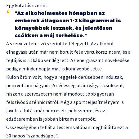
Egy kutatás szerint:
"Az alkoholmentes hónapban az
emberek átlagosan 1-2 kilogrammal is
könnyebbek lesznek, és jelentősen
csökken a máj terhelése."
A szervezetem szó szerint fellélegzett. Az alkohol
elhagyása után már nem borult fel a vércukorszintem, és a
fejfájás is ritkább vendég lett. Az energiaszint növekedése
pedig a mindennapjaimat is könnyebbé tette.
Külön öröm volt, hogy a reggelek derűsebben indultak,
nem voltam bágyadt. Az édesség utáni vágy is csökkent,
hiszen a szervezetem nem álmodott több gyorsan
felszívódó szénhidrátról. Még a sportteljesítményem is
javult: a futás már nem esett nehezemre, és az
edzőteremben is jobban bírtam a tempót.
Összességében tehát a testem valóban meghálálta ezt a
30 napos "szabadságot".