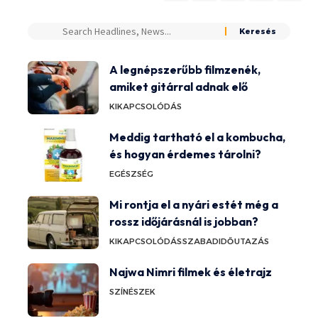
A legnépszerűbb filmzenék,
amiket gitárral adnak elő
KIKAPCSOLÓDÁS
Meddig tartható el a kombucha,
és hogyan érdemes tárolni?
EGÉSZSÉG
Mi rontja el a nyári estét még a
rossz időjárásnál is jobban?
KIKAPCSOLÓDÁS
SZABADIDŐ
UTAZÁS
Najwa Nimri filmek és életrajz
SZÍNÉSZEK