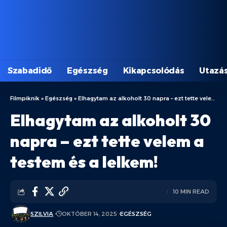
Szabadidő
Egészség
Kikapcsolódás
Utazá
Filmpiknik
»
Egészség
»
Elhagytam az alkoholt 30 napra – ezt tette velem a testem és a lelkem!
Elhagytam az alkoholt 30
napra – ezt tette velem a
testem és a lelkem!
10 MIN READ
SZILVIA
OKTÓBER 14, 2025
EGÉSZSÉG