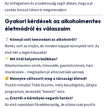
Az önfegyelem és a tudatosság segít abban, hogy a jó
szokás hosszú távon is megmaradjon.
Gyakori kérdések az alkoholmentes
életmódról és válaszaim
Könnyű volt lemondani az alkoholról?
Nehéz volt az elején, de minden nappal könnyebb lett. Az
első hét a legkritikusabb!
Mit ittál helyette bulikban?
Alkoholmentes sörök, limonádé, gyümölcslevek, házi
mocktailek – meglepően jó alternatívák vannak.
Mennyire változott meg a társasági életed?
Pozitív irányba! Több őszinte, mély beszélgetés, újfajta
programok, kevesebb "kiesett" este.
Éreztél-e bármilyen negatív hatást?
Az első napokban fáradékonyság, de utána csak pozitív