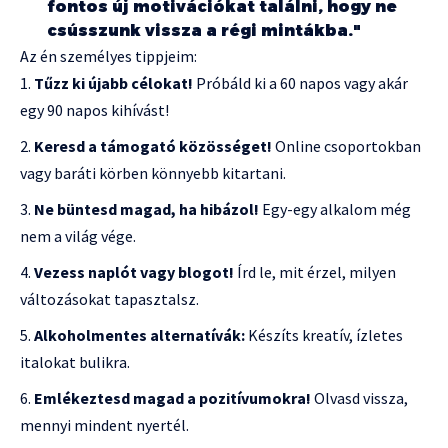
fontos új motivációkat találni, hogy ne
csússzunk vissza a régi mintákba."
Az én személyes tippjeim:
Tűzz ki újabb célokat!
Próbáld ki a 60 napos vagy akár
egy 90 napos kihívást!
Keresd a támogató közösséget!
Online csoportokban
vagy baráti körben könnyebb kitartani.
Ne büntesd magad, ha hibázol!
Egy-egy alkalom még
nem a világ vége.
Vezess naplót vagy blogot!
Írd le, mit érzel, milyen
változásokat tapasztalsz.
Alkoholmentes alternatívák:
Készíts kreatív, ízletes
italokat bulikra.
Emlékeztesd magad a pozitívumokra!
Olvasd vissza,
mennyi mindent nyertél.