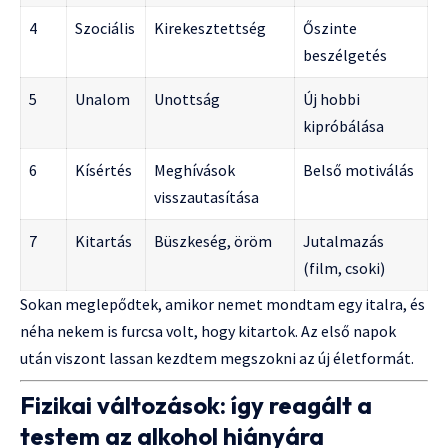
4
Szociális
Kirekesztettség
Őszinte
beszélgetés
5
Unalom
Unottság
Új hobbi
kipróbálása
6
Kísértés
Meghívások
Belső motiválás
visszautasítása
7
Kitartás
Büszkeség, öröm
Jutalmazás
(film, csoki)
Sokan meglepődtek, amikor nemet mondtam egy italra, és
néha nekem is furcsa volt, hogy kitartok. Az első napok
után viszont lassan kezdtem megszokni az új életformát.
Fizikai változások: így reagált a
testem az alkohol hiányára