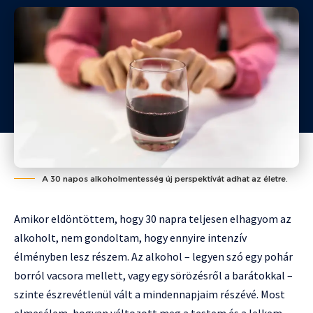
A 30 napos alkoholmentesség új perspektívát adhat az életre.
Amikor eldöntöttem, hogy 30 napra teljesen elhagyom az
alkoholt, nem gondoltam, hogy ennyire intenzív
élményben lesz részem. Az alkohol – legyen szó egy pohár
borról vacsora mellett, vagy egy sörözésről a barátokkal –
szinte észrevétlenül vált a mindennapjaim részévé. Most
elmesélem, hogyan változott meg a testem és a lelkem