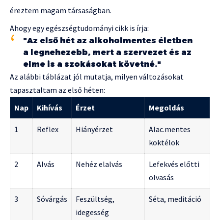
éreztem magam társaságban.
Ahogy egy egészségtudományi cikk is írja:
"Az első hét az alkoholmentes életben
a legnehezebb, mert a szervezet és az
elme is a szokásokat követné."
Az alábbi táblázat jól mutatja, milyen változásokat
tapasztaltam az első héten:
Nap
Kihívás
Érzet
Megoldás
1
Reflex
Hiányérzet
Alac.mentes
koktélok
2
Alvás
Nehéz elalvás
Lefekvés előtti
olvasás
3
Sóvárgás
Feszültség,
Séta, meditáció
idegesség