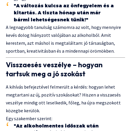
"A változás kulcsa az önfegyelem és a
kitartás. A tiszta hónap után már
bármi lehetségesnek tűnik!"
A legnagyobb tanulság számomra az volt, hogy mennyire
kevés dolog hiányzott valójában az alkoholból. Amit
kerestem, azt máshol is megtaláltam: jó társaságban,
sportban, kreativitásban és a mindennapi örömökben.
Visszaesés veszélye – hogyan
tartsuk meg a jó szokást
A kihívás befejeztével felmerült a kérdés: hogyan lehet
megtartani az új, pozitív szokásokat? Hiszen a visszaesés
veszélye mindig ott leselkedik, főleg, ha újra megszokott
közegbe kerülök.
Egy szakember szerint:
"Az alkoholmentes időszak után