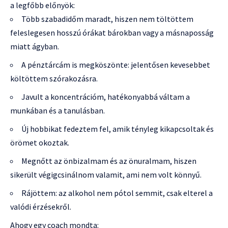
a legfőbb előnyök:
Több szabadidőm maradt, hiszen nem töltöttem
feleslegesen hosszú órákat bárokban vagy a másnaposság
miatt ágyban.
A pénztárcám is megköszönte: jelentősen kevesebbet
költöttem szórakozásra.
Javult a koncentrációm, hatékonyabbá váltam a
munkában és a tanulásban.
Új hobbikat fedeztem fel, amik tényleg kikapcsoltak és
örömet okoztak.
Megnőtt az önbizalmam és az önuralmam, hiszen
sikerült végigcsinálnom valamit, ami nem volt könnyű.
Rájöttem: az alkohol nem pótol semmit, csak elterel a
valódi érzésekről.
Ahogy egy coach mondta: