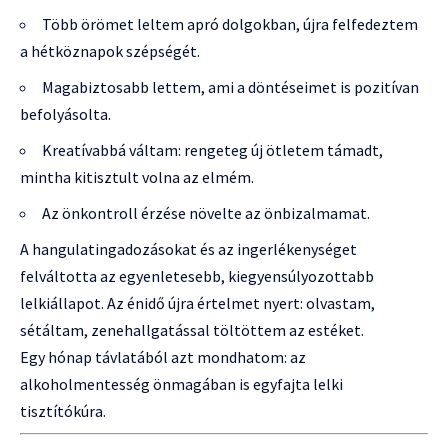
Több örömet leltem apró dolgokban, újra felfedeztem
a hétköznapok szépségét.
Magabiztosabb lettem, ami a döntéseimet is pozitívan
befolyásolta.
Kreatívabbá váltam: rengeteg új ötletem támadt,
mintha kitisztult volna az elmém.
Az önkontroll érzése növelte az önbizalmamat.
A hangulatingadozásokat és az ingerlékenységet
felváltotta az egyenletesebb, kiegyensúlyozottabb
lelkiállapot. Az énidő újra értelmet nyert: olvastam,
sétáltam, zenehallgatással töltöttem az estéket.
Egy hónap távlatából azt mondhatom: az
alkoholmentesség önmagában is egyfajta lelki
tisztítókúra.