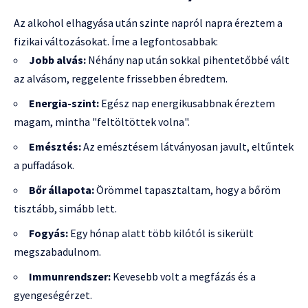
Az alkohol elhagyása után szinte napról napra éreztem a
fizikai változásokat. Íme a legfontosabbak:
Jobb alvás:
Néhány nap után sokkal pihentetőbbé vált
az alvásom, reggelente frissebben ébredtem.
Energia-szint:
Egész nap energikusabbnak éreztem
magam, mintha "feltöltöttek volna".
Emésztés:
Az emésztésem látványosan javult, eltűntek
a puffadások.
Bőr állapota:
Örömmel tapasztaltam, hogy a bőröm
tisztább, simább lett.
Fogyás:
Egy hónap alatt több kilótól is sikerült
megszabadulnom.
Immunrendszer:
Kevesebb volt a megfázás és a
gyengeségérzet.