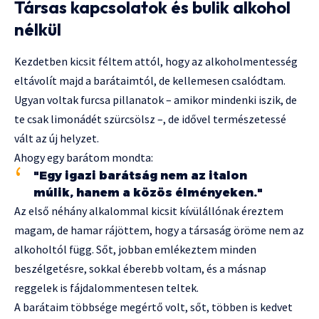
Társas kapcsolatok és bulik alkohol
nélkül
Kezdetben kicsit féltem attól, hogy az alkoholmentesség
eltávolít majd a barátaimtól, de kellemesen csalódtam.
Ugyan voltak furcsa pillanatok – amikor mindenki iszik, de
te csak limonádét szürcsölsz –, de idővel természetessé
vált az új helyzet.
Ahogy egy barátom mondta:
"Egy igazi barátság nem az italon
múlik, hanem a közös élményeken."
Az első néhány alkalommal kicsit kívülállónak éreztem
magam, de hamar rájöttem, hogy a társaság öröme nem az
alkoholtól függ. Sőt, jobban emlékeztem minden
beszélgetésre, sokkal éberebb voltam, és a másnap
reggelek is fájdalommentesen teltek.
A barátaim többsége megértő volt, sőt, többen is kedvet