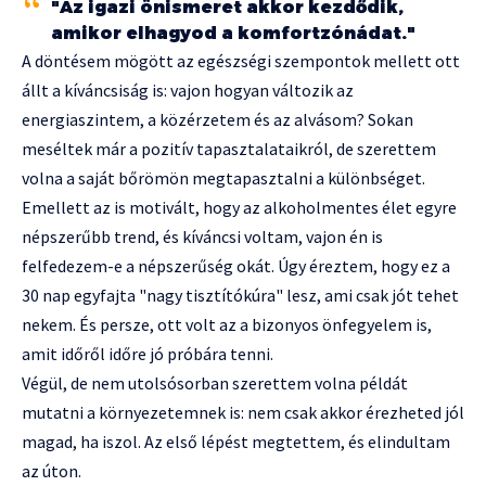
"Az igazi önismeret akkor kezdődik,
amikor elhagyod a komfortzónádat."
A döntésem mögött az egészségi szempontok mellett ott
állt a kíváncsiság is: vajon hogyan változik az
energiaszintem, a közérzetem és az alvásom? Sokan
meséltek már a pozitív tapasztalataikról, de szerettem
volna a saját bőrömön megtapasztalni a különbséget.
Emellett az is motivált, hogy az alkoholmentes élet egyre
népszerűbb trend, és kíváncsi voltam, vajon én is
felfedezem-e a népszerűség okát. Úgy éreztem, hogy ez a
30 nap egyfajta "nagy tisztítókúra" lesz, ami csak jót tehet
nekem. És persze, ott volt az a bizonyos önfegyelem is,
amit időről időre jó próbára tenni.
Végül, de nem utolsósorban szerettem volna példát
mutatni a környezetemnek is: nem csak akkor érezheted jól
magad, ha iszol. Az első lépést megtettem, és elindultam
az úton.