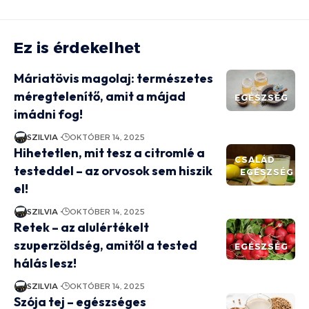
Ez is érdekelhet
Máriatövis magolaj: természetes
méregtelenítő, amit a májad
EGÉSZSÉG
imádni fog!
SZILVIA
OKTÓBER 14, 2025
Hihetetlen, mit tesz a citromlé a
CSALÁD
testeddel – az orvosok sem hiszik
EGÉSZSÉG
el!
SZILVIA
OKTÓBER 14, 2025
Retek – az alulértékelt
szuperzöldség, amitől a tested
EGÉSZSÉG
hálás lesz!
SZILVIA
OKTÓBER 14, 2025
Szója tej – egészséges