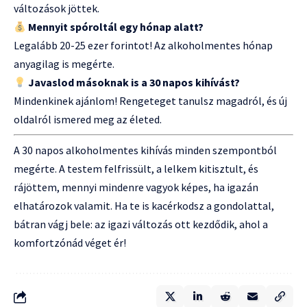
változások jöttek.
Mennyit spóroltál egy hónap alatt?
Legalább 20-25 ezer forintot! Az alkoholmentes hónap
anyagilag is megérte.
Javaslod másoknak is a 30 napos kihívást?
Mindenkinek ajánlom! Rengeteget tanulsz magadról, és új
oldalról ismered meg az életed.
A 30 napos alkoholmentes kihívás minden szempontból
megérte. A testem felfrissült, a lelkem kitisztult, és
rájöttem, mennyi mindenre vagyok képes, ha igazán
elhatározok valamit. Ha te is kacérkodsz a gondolattal,
bátran vágj bele: az igazi változás ott kezdődik, ahol a
komfortzónád véget ér!