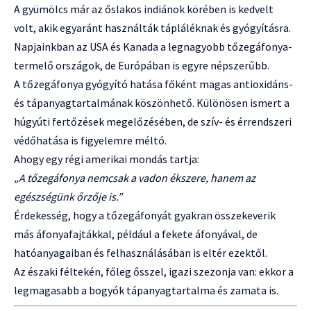
A gyümölcs már az őslakos indiánok körében is kedvelt
volt, akik egyaránt használták tápláléknak és gyógyításra.
Napjainkban az USA és Kanada a legnagyobb tőzegáfonya-
termelő országok, de Európában is egyre népszerűbb.
A tőzegáfonya gyógyító hatása főként magas antioxidáns-
és tápanyagtartalmának köszönhető. Különösen ismert a
húgyúti fertőzések megelőzésében, de szív- és érrendszeri
védőhatása is figyelemre méltó.
Ahogy egy régi amerikai mondás tartja:
„A tőzegáfonya nemcsak a vadon ékszere, hanem az
egészségünk őrzője is.”
Érdekesség, hogy a tőzegáfonyát gyakran összekeverik
más áfonyafajtákkal, például a fekete áfonyával, de
hatóanyagaiban és felhasználásában is eltér ezektől.
Az északi féltekén, főleg ősszel, igazi szezonja van: ekkor a
legmagasabb a bogyók tápanyagtartalma és zamata is.