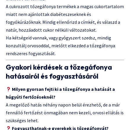
A cukrozott tőzegáfonya termékek a magas cukortartalom
miatt nem ajánlottak diabéteszeseknek és
fogyókúrázóknak. Mindig ellenőrizd a címkét, és válaszd a
natúr, hozzáadott cukor nélküli változatokat.
Ha kétségeid vannak, vagy gyógyszert szedsz, mindig
konzultálj orvosoddal, mielőtt elkezded a tőzegáfonya
rendszeres fogyasztását.
Gyakori kérdések a tőzegáfonya
hatásairól és fogyasztásáról
Milyen gyorsan fejti ki a tőzegáfonya a hatását a
húgyúti fertőzéseknél?
A megelőző hatás néhány napon belül érezhető, de a már
fennálló fertőzést önmagában nem kezeli, orvosi ellátás is
szükséges lehet.
Fogyaszthatnak-e gyerekek is tőzegáfonyát?