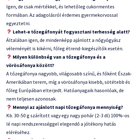
Igen, de csak mértékkel, és lehetőleg cukormentes
formában. Az adagolásról érdemes gyermekorvossal
egyeztetni.
Lehet-e tőzegáfonyát fogyasztani terhesség alatt?
Általában igen, de mindenképp ajánlott a nőgyógyász
véleményét is kikérni, főleg étrend-kiegészítők esetén.
Milyen különbség van a tőzegáfonya és a
vörösáfonya között?
A tőzegáfonya nagyobb, világosabb színű, és főként Észak-
Amerikában terem, míg a vörösáfonya kisebb, sötétebb és
főleg Európában elterjedt. Hatóanyagaik hasonlóak, de
nem teljesen azonosak.
Mennyi az ajánlott napi tőzegáfonya mennyiség?
Kb. 30-50 g szárított vagy egy nagy pohár (2-3 dl) 100%-os
lé napi rendszerességgel elegendő a jótékony hatás
eléréséhez.