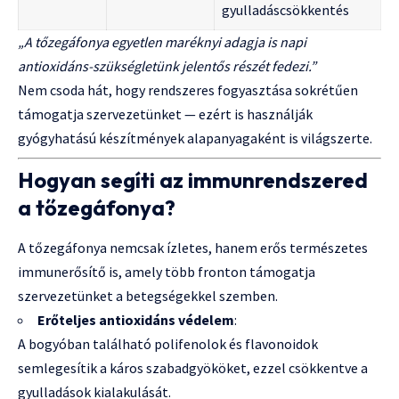
gyulladáscsökkentés
„A tőzegáfonya egyetlen maréknyi adagja is napi
antioxidáns-szükségletünk jelentős részét fedezi.”
Nem csoda hát, hogy rendszeres fogyasztása sokrétűen
támogatja szervezetünket — ezért is használják
gyógyhatású készítmények alapanyagaként is világszerte.
Hogyan segíti az immunrendszered
a tőzegáfonya?
A tőzegáfonya nemcsak ízletes, hanem erős természetes
immunerősítő is, amely több fronton támogatja
szervezetünket a betegségekkel szemben.
Erőteljes antioxidáns védelem
:
A bogyóban található polifenolok és flavonoidok
semlegesítik a káros szabadgyököket, ezzel csökkentve a
gyulladások kialakulását.