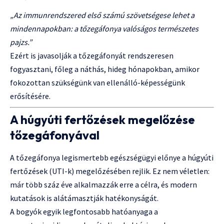
„Az immunrendszered első számú szövetségese lehet a
mindennapokban: a tőzegáfonya valóságos természetes
pajzs.”
Ezért is javasolják a tőzegáfonyát rendszeresen
fogyasztani, főleg a náthás, hideg hónapokban, amikor
fokozottan szükségünk van ellenálló-képességünk
erősítésére.
A húgyúti fertőzések megelőzése
tőzegáfonyával
A tőzegáfonya legismertebb egészségügyi előnye a húgyúti
fertőzések (UTI-k) megelőzésében rejlik. Ez nem véletlen:
már több száz éve alkalmazzák erre a célra, és modern
kutatások is alátámasztják hatékonyságát.
A bogyók egyik legfontosabb hatóanyaga a