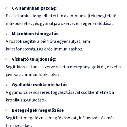
C-vitaminban gazdag
:
Ez a vitamin elengedhetetlen az immunsejtek megfelelő
működéséhez, és gyorsítja a szervezet regenerálódását.
Mikrobiom támogatás
:
A rostok segítik a bélflóra egyensúlyát, ami
kulcsfontosságú az erős immunitáshoz.
Vízhajtó tulajdonság
:
Segít kitisztítani a szervezetet a méreganyagoktól, ezzel is
javítva az immunfunkciókat.
Gyulladáscsökkentő hatás
:
A gyümölcs rendszeres fogyasztásával csökkenhetnek a
krónikus gyulladások.
Betegségek megelőzése
:
Segíthet megelőzni a megfázásokat, influenzát, és más
fertőzéseket.