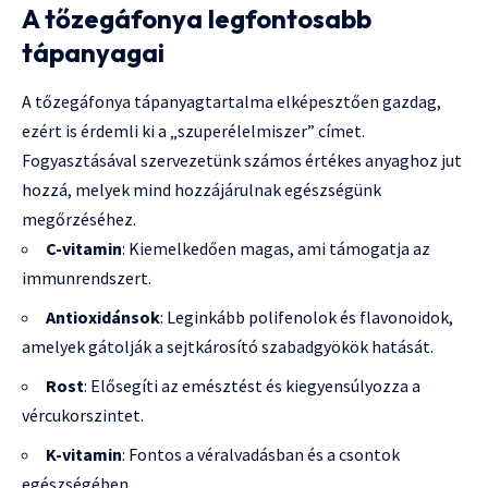
A tőzegáfonya legfontosabb
tápanyagai
A tőzegáfonya tápanyagtartalma elképesztően gazdag,
ezért is érdemli ki a „szuperélelmiszer” címet.
Fogyasztásával szervezetünk számos értékes anyaghoz jut
hozzá, melyek mind hozzájárulnak egészségünk
megőrzéséhez.
C-vitamin
: Kiemelkedően magas, ami támogatja az
immunrendszert.
Antioxidánsok
: Leginkább polifenolok és flavonoidok,
amelyek gátolják a sejtkárosító szabadgyökök hatását.
Rost
: Elősegíti az emésztést és kiegyensúlyozza a
vércukorszintet.
K-vitamin
: Fontos a véralvadásban és a csontok
egészségében.