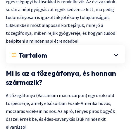
egészségügyi hatásokkal is rendelkezik. Az évszázadok
során a népi gyógyászat egyik kedvence lett, ma pedig
tudományosan is igazolták jótékony tulajdonságait.
Cikkünkben most alaposan körbejárjuk, mire jó a
tőzegáfonya, miben rejlik gyógyereje, és hogyan tudod
beépíteni a mindennapi étrendedbe!
Tartalom
Mi is az a tőzegáfonya, és honnan
származik?
A tőzegáfonya (Vaccinium macrocarpon) egy örökzöld
törpecserje, amely elsősorban Észak-Amerika hűvös,
mocsaras vidékein honos. Az apró, fényes piros bogyók
ősszel érnek be, és édes-savanykás ízük mindenkit
elvarázsol.