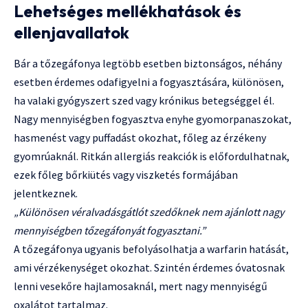
Lehetséges mellékhatások és
ellenjavallatok
Bár a tőzegáfonya legtöbb esetben biztonságos, néhány
esetben érdemes odafigyelni a fogyasztására, különösen,
ha valaki gyógyszert szed vagy krónikus betegséggel él.
Nagy mennyiségben fogyasztva enyhe gyomorpanaszokat,
hasmenést vagy puffadást okozhat, főleg az érzékeny
gyomrúaknál. Ritkán allergiás reakciók is előfordulhatnak,
ezek főleg bőrkiütés vagy viszketés formájában
jelentkeznek.
„Különösen véralvadásgátlót szedőknek nem ajánlott nagy
mennyiségben tőzegáfonyát fogyasztani.”
A tőzegáfonya ugyanis befolyásolhatja a warfarin hatását,
ami vérzékenységet okozhat. Szintén érdemes óvatosnak
lenni vesekőre hajlamosaknál, mert nagy mennyiségű
oxalátot tartalmaz.