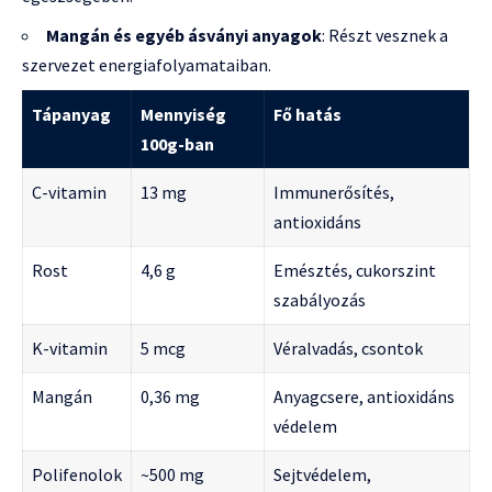
Mangán és egyéb ásványi anyagok
: Részt vesznek a
szervezet energiafolyamataiban.
Tápanyag
Mennyiség
Fő hatás
100g-ban
C-vitamin
13 mg
Immunerősítés,
antioxidáns
Rost
4,6 g
Emésztés, cukorszint
szabályozás
K-vitamin
5 mcg
Véralvadás, csontok
Mangán
0,36 mg
Anyagcsere, antioxidáns
védelem
Polifenolok
~500 mg
Sejtvédelem,