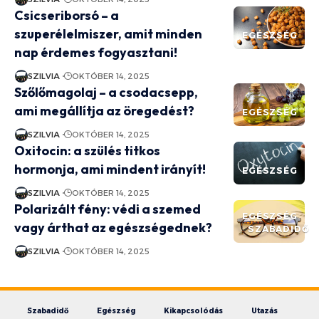
Csicseriborsó – a
szuperélelmiszer, amit minden
EGÉSZSÉG
nap érdemes fogyasztani!
SZILVIA
OKTÓBER 14, 2025
Szőlőmagolaj – a csodacsepp,
ami megállítja az öregedést?
EGÉSZSÉG
SZILVIA
OKTÓBER 14, 2025
Oxitocin: a szülés titkos
hormonja, ami mindent irányít!
EGÉSZSÉG
SZILVIA
OKTÓBER 14, 2025
Polarizált fény: védi a szemed
EGÉSZSÉG
vagy árthat az egészségednek?
SZABADIDŐ
SZILVIA
OKTÓBER 14, 2025
Szabadidő
Egészség
Kikapcsolódás
Utazás