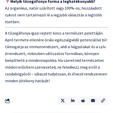
Melyik tőzegáfonya forma a leghatékonyabb?
Az organikus, natúr szárított vagy 100%-os, hozzáadott
cukrot nem tartalmazó lé a legjobb választás a legtöbb
esetben.
A tőzegáfonya igazi rejtett kincs a természet palettáján.
Apró termete ellenére óriási egészségvédő potenciállal bír:
támogatja az immunrendszert, védi a húgyutakat és a szív-
érrendszert, miközben változatos formában, könnyen
beépíthető a mindennapokba. Ha szeretnéd természetes
módon erősíteni szervezeted, ne feledkezz meg erről a
csodabogyóról – válaszd tudatosan, és élvezd rendszeresen
minden jótékony hatását!