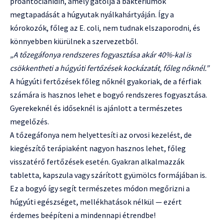
proantocianidin, amely gátolja a baktériumok
megtapadását a húgyutak nyálkahártyáján. Így a
kórokozók, főleg az E. coli, nem tudnak elszaporodni, és
könnyebben kiürülnek a szervezetből.
„A tőzegáfonya rendszeres fogyasztása akár 40%-kal is
csökkentheti a húgyúti fertőzések kockázatát, főleg nőknél.”
A húgyúti fertőzések főleg nőknél gyakoriak, de a férfiak
számára is hasznos lehet e bogyó rendszeres fogyasztása.
Gyerekeknél és időseknél is ajánlott a természetes
megelőzés.
A tőzegáfonya nem helyettesíti az orvosi kezelést, de
kiegészítő terápiaként nagyon hasznos lehet, főleg
visszatérő fertőzések esetén. Gyakran alkalmazzák
tabletta, kapszula vagy szárított gyümölcs formájában is.
Ez a bogyó így segít természetes módon megőrizni a
húgyúti egészséget, mellékhatások nélkül — ezért
érdemes beépíteni a mindennapi étrendbe!