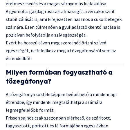
érelmeszesedés és a magas vérnyomás kialakulása.
A gyümölcs gazdag rosttartalma segíti a vércukorszint
stabilizálását is, ami kifejezetten hasznos a cukorbetegek
számára. Ezen túlmenően a gyulladáscsökkentő hatása is
pozitívan befolyásolja a szív egészségét.
Ezért ha hosszú távon meg szeretnéd őrizni szíved
egészségét, ne feledkezz meg a tőzegáfonyáról sem az
étrendedből!
Milyen formában fogyasztható a
tőzegáfonya?
A tőzegáfonya sokféleképpen beépíthető a mindennapi
étrendbe, így mindenki megtalálhatja a számára
legmegfelelőbb formát.
Frissen sajnos csak szezonban elérhető, de szárított,
fagyasztott, porított és lé formájában egész évben