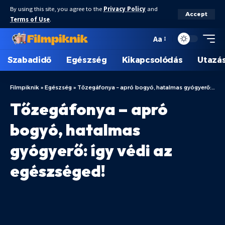
By using this site, you agree to the
Privacy Policy
and
Accept
Terms of Use
.
Aa
Szabadidő
Egészség
Kikapcsolódás
Utazá
Filmpiknik
»
Egészség
»
Tőzegáfonya – apró bogyó, hatalmas gyógyerő: így védi az egészséged!
Tőzegáfonya – apró
bogyó, hatalmas
gyógyerő: így védi az
egészséged!