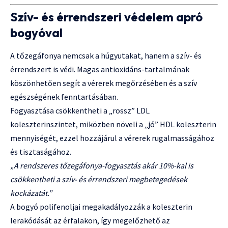
Szív- és érrendszeri védelem apró
bogyóval
A tőzegáfonya nemcsak a húgyutakat, hanem a szív- és
érrendszert is védi. Magas antioxidáns-tartalmának
köszönhetően segít a vérerek megőrzésében és a szív
egészségének fenntartásában.
Fogyasztása csökkentheti a „rossz” LDL
koleszterinszintet, miközben növeli a „jó” HDL koleszterin
mennyiségét, ezzel hozzájárul a vérerek rugalmasságához
és tisztaságához.
„A rendszeres tőzegáfonya-fogyasztás akár 10%-kal is
csökkentheti a szív- és érrendszeri megbetegedések
kockázatát.”
A bogyó polifenoljai megakadályozzák a koleszterin
lerakódását az érfalakon, így megelőzhető az