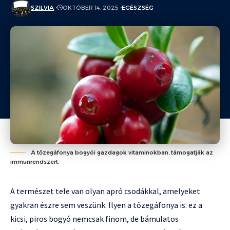
SZILVIA
OKTÓBER 14, 2025
EGÉSZSÉG
A tőzegáfonya bogyói gazdagok vitaminokban, támogatják az
immunrendszert.
A természet tele van olyan apró csodákkal, amelyeket
gyakran észre sem veszünk. Ilyen a tőzegáfonya is: ez a
kicsi, piros bogyó nemcsak finom, de bámulatos