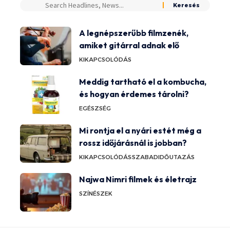
A legnépszerűbb filmzenék,
amiket gitárral adnak elő
KIKAPCSOLÓDÁS
Meddig tartható el a kombucha,
és hogyan érdemes tárolni?
EGÉSZSÉG
Mi rontja el a nyári estét még a
rossz időjárásnál is jobban?
KIKAPCSOLÓDÁS
SZABADIDŐ
UTAZÁS
Najwa Nimri filmek és életrajz
SZÍNÉSZEK