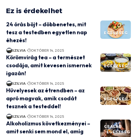
Ez is érdekelhet
24 órás böjt – döbbenetes, mit
tesz a testedben egyetlen nap
EGÉSZSÉG
éhezés!
SZILVIA
OKTÓBER 14, 2025
Körömvirág tea – a természet
csodája, amit kevesen ismernek
EGÉSZSÉG
igazán!
SZILVIA
OKTÓBER 14, 2025
Hüvelyesek az étrendben – az
apró magvak, amik csodát
EGÉSZSÉG
tesznek a testeddel!
SZILVIA
OKTÓBER 14, 2025
Alkoholizmus következményei –
CSALÁD
amit senki sem mond el, amíg
EGÉSZSÉG