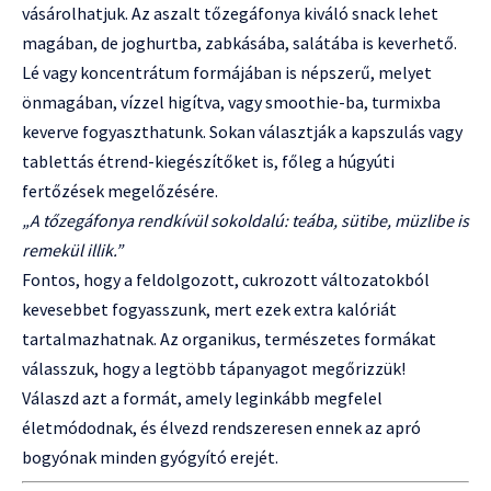
vásárolhatjuk. Az aszalt tőzegáfonya kiváló snack lehet
magában, de joghurtba, zabkásába, salátába is keverhető.
Lé vagy koncentrátum formájában is népszerű, melyet
önmagában, vízzel higítva, vagy smoothie-ba, turmixba
keverve fogyaszthatunk. Sokan választják a kapszulás vagy
tablettás étrend-kiegészítőket is, főleg a húgyúti
fertőzések megelőzésére.
„A tőzegáfonya rendkívül sokoldalú: teába, sütibe, müzlibe is
remekül illik.”
Fontos, hogy a feldolgozott, cukrozott változatokból
kevesebbet fogyasszunk, mert ezek extra kalóriát
tartalmazhatnak. Az organikus, természetes formákat
válasszuk, hogy a legtöbb tápanyagot megőrizzük!
Válaszd azt a formát, amely leginkább megfelel
életmódodnak, és élvezd rendszeresen ennek az apró
bogyónak minden gyógyító erejét.