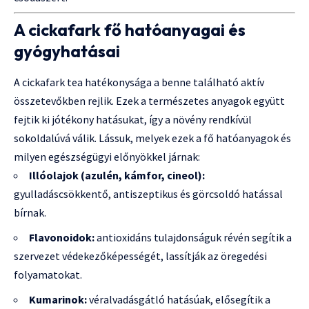
A cickafark fő hatóanyagai és
gyógyhatásai
A cickafark tea hatékonysága a benne található aktív
összetevőkben rejlik. Ezek a természetes anyagok együtt
fejtik ki jótékony hatásukat, így a növény rendkívül
sokoldalúvá válik. Lássuk, melyek ezek a fő hatóanyagok és
milyen egészségügyi előnyökkel járnak:
Illóolajok (azulén, kámfor, cineol):
gyulladáscsökkentő, antiszeptikus és görcsoldó hatással
bírnak.
Flavonoidok:
antioxidáns tulajdonságuk révén segítik a
szervezet védekezőképességét, lassítják az öregedési
folyamatokat.
Kumarinok:
véralvadásgátló hatásúak, elősegítik a