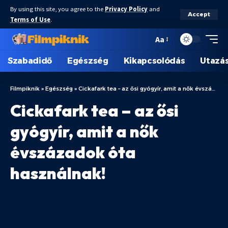
By using this site, you agree to the
Privacy Policy
and
Accept
Terms of Use
.
Aa
Szabadidő
Egészség
Kikapcsolódás
Utazá
Filmpiknik
»
Egészség
»
Cickafark tea – az ősi gyógyír, amit a nők évszázadok óta használnak!
Cickafark tea – az ősi
gyógyír, amit a nők
évszázadok óta
használnak!