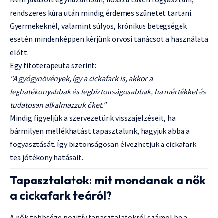
rendszeres kúra után mindig érdemes szünetet tartani.
Gyermekeknél, valamint súlyos, krónikus betegségek
esetén mindenképpen kérjünk orvosi tanácsot a használata
előtt.
Egy fitoterapeuta szerint:
"A gyógynövények, így a cickafark is, akkor a
leghatékonyabbak és legbiztonságosabbak, ha mértékkel és
tudatosan alkalmazzuk őket."
Mindig figyeljük a szervezetünk visszajelzéseit, ha
bármilyen mellékhatást tapasztalunk, hagyjuk abba a
fogyasztását. Így biztonságosan élvezhetjük a cickafark
tea jótékony hatásait.
Tapasztalatok: mit mondanak a nők
a cickafark teáról?
A nők többsége pozitív tapasztalatokról számol be a