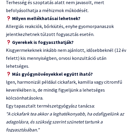
Terhesség és szoptatás alatt nem javasolt, mert
befolyásolhatja a méhizmok működését.
Milyen mellékhatásai lehetnek?
Allergiás reakciók, bőrkiütés, enyhe gyomorpanaszok
jelentkezhetnek túlzott fogyasztás esetén.
Gyerekek is fogyaszthatják?
Kisgyermekeknek inkább nem ajánlott, idősebbeknél (12 év
felett) kis mennyiségben, orvosi konzultáció után
lehetséges.
Más gyógynövényekkel együtt iható?
Igen, harmonizál például cickafark, kamilla vagy citromfű
keverékében is, de mindig figyeljünk a lehetséges
kölcsönhatásokra.
Egy tapasztalt természetgyógyász tanácsa:
"A cickafark tea akkor a leghatékonyabb, ha odafigyelünk az
adagolásra, és szükség szerint szünetet tartunk a
fogyasztásában."