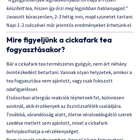
készített tea, hiszen így őrzi meg legjobban hatóanyagait."
Javasolt kúraszerűen, 2-3 hétig inni, majd szünetet tartani.
Napi 1-2 csészével már jelentős eredményeket érhetünk el.
Mire figyeljünk a cickafark tea
fogyasztásakor?
Bár a cickafark tea természetes gyógyír, nem árt néhány
óvintézkedést betartani. Vannak olyan helyzetek, amikor a
tea fogyasztása nem ajánlott, vagy csak fokozott
odafigyeléssel.
Elsősorban allergiás reakciók léphetnek fel, különösen
azoknál, akik érzékenyek az őszirózsafélék családjára.
Továbbá, várandósság alatt, illetve véralvadásgátló szerek
szedése mellett sem ajánlott, mivel a cickafark
befolyásolhatja a vérzékenységet.
Nem javasolt egyhuzamban, hosszú távon fogyasztani,