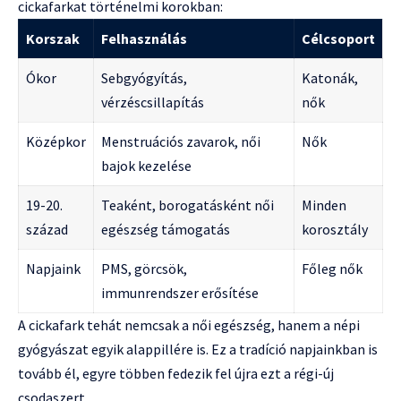
cickafarkat történelmi korokban:
Korszak
Felhasználás
Célcsoport
Ókor
Sebgyógyítás,
Katonák,
vérzéscsillapítás
nők
Középkor
Menstruációs zavarok, női
Nők
bajok kezelése
19-20.
Teaként, borogatásként női
Minden
század
egészség támogatás
korosztály
Napjaink
PMS, görcsök,
Főleg nők
immunrendszer erősítése
A cickafark tehát nemcsak a női egészség, hanem a népi
gyógyászat egyik alappillére is. Ez a tradíció napjainkban is
tovább él, egyre többen fedezik fel újra ezt a régi-új
csodaszert.