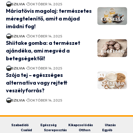
SZILVIA
OKTÓBER 14, 2025
Máriatövis magolaj: természetes
méregtelenítő, amit a májad
EGÉSZSÉG
imádni fog!
SZILVIA
OKTÓBER 14, 2025
Shiitake gomba: a természet
ajándéka, ami megvéd a
EGÉSZSÉG
betegségektől!
SZILVIA
OKTÓBER 14, 2025
Szója tej – egészséges
alternatíva vagy rejtett
EGÉSZSÉG
veszélyforrás?
SZILVIA
OKTÓBER 14, 2025
Szabadidő
Egészség
Kikapcsolódás
Utazás
Család
Szereposztás
Otthon
Egyéb