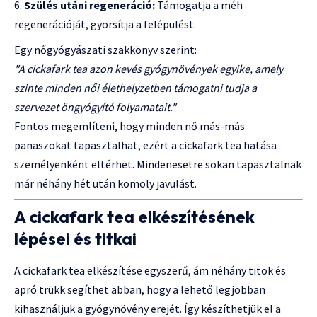
Szülés utáni regeneráció:
Támogatja a méh
regenerációját, gyorsítja a felépülést.
Egy nőgyógyászati szakkönyv szerint:
"A cickafark tea azon kevés gyógynövények egyike, amely
szinte minden női élethelyzetben támogatni tudja a
szervezet öngyógyító folyamatait."
Fontos megemlíteni, hogy minden nő más-más
panaszokat tapasztalhat, ezért a cickafark tea hatása
személyenként eltérhet. Mindenesetre sokan tapasztalnak
már néhány hét után komoly javulást.
A cickafark tea elkészítésének
lépései és titkai
A cickafark tea elkészítése egyszerű, ám néhány titok és
apró trükk segíthet abban, hogy a lehető legjobban
kihasználjuk a gyógynövény erejét. Így készíthetjük el a