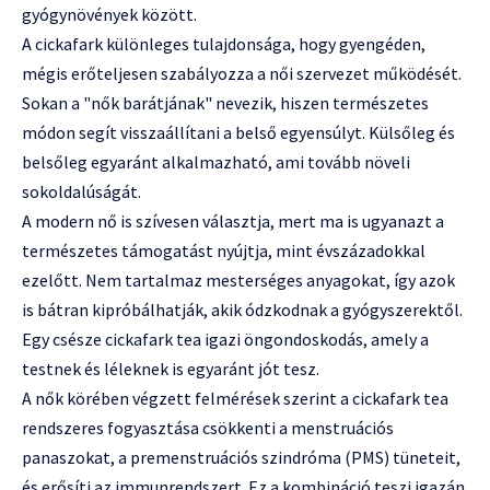
gyógynövények között.
A cickafark különleges tulajdonsága, hogy gyengéden,
mégis erőteljesen szabályozza a női szervezet működését.
Sokan a "nők barátjának" nevezik, hiszen természetes
módon segít visszaállítani a belső egyensúlyt. Külsőleg és
belsőleg egyaránt alkalmazható, ami tovább növeli
sokoldalúságát.
A modern nő is szívesen választja, mert ma is ugyanazt a
természetes támogatást nyújtja, mint évszázadokkal
ezelőtt. Nem tartalmaz mesterséges anyagokat, így azok
is bátran kipróbálhatják, akik ódzkodnak a gyógyszerektől.
Egy csésze cickafark tea igazi öngondoskodás, amely a
testnek és léleknek is egyaránt jót tesz.
A nők körében végzett felmérések szerint a cickafark tea
rendszeres fogyasztása csökkenti a menstruációs
panaszokat, a premenstruációs szindróma (PMS) tüneteit,
és erősíti az immunrendszert. Ez a kombináció teszi igazán