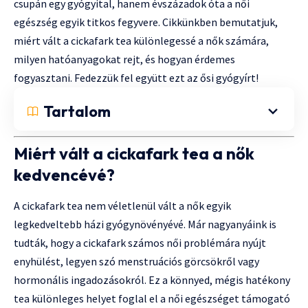
csupán egy gyógyital, hanem évszázadok óta a női
egészség egyik titkos fegyvere. Cikkünkben bemutatjuk,
miért vált a cickafark tea különlegessé a nők számára,
milyen hatóanyagokat rejt, és hogyan érdemes
fogyasztani. Fedezzük fel együtt ezt az ősi gyógyírt!
Tartalom
Miért vált a cickafark tea a nők
kedvencévé?
A cickafark tea nem véletlenül vált a nők egyik
legkedveltebb házi gyógynövényévé. Már nagyanyáink is
tudták, hogy a cickafark számos női problémára nyújt
enyhülést, legyen szó menstruációs görcsökről vagy
hormonális ingadozásokról. Ez a könnyed, mégis hatékony
tea különleges helyet foglal el a női egészséget támogató