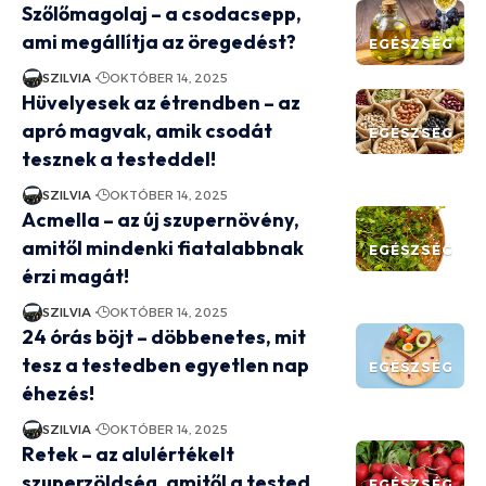
Szőlőmagolaj – a csodacsepp,
ami megállítja az öregedést?
EGÉSZSÉG
SZILVIA
OKTÓBER 14, 2025
Hüvelyesek az étrendben – az
apró magvak, amik csodát
EGÉSZSÉG
tesznek a testeddel!
SZILVIA
OKTÓBER 14, 2025
Acmella – az új szupernövény,
amitől mindenki fiatalabbnak
EGÉSZSÉG
érzi magát!
SZILVIA
OKTÓBER 14, 2025
24 órás böjt – döbbenetes, mit
tesz a testedben egyetlen nap
EGÉSZSÉG
éhezés!
SZILVIA
OKTÓBER 14, 2025
Retek – az alulértékelt
szuperzöldség, amitől a tested
EGÉSZSÉG