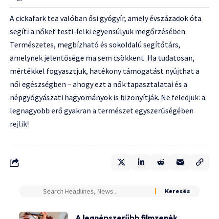
A cickafark tea valóban ősi gyógyír, amely évszázadok óta
segíti a nőket testi-lelki egyensúlyuk megőrzésében.
Természetes, megbízható és sokoldalú segítőtárs,
amelynek jelentősége ma sem csökkent. Ha tudatosan,
mértékkel fogyasztjuk, hatékony támogatást nyújthat a
női egészségben – ahogy ezt a nők tapasztalatai és a
népgyógyászati hagyományok is bizonyítják. Ne feledjük: a
legnagyobb erő gyakran a természet egyszerűségében
rejlik!
A legnépszerűbb filmzenék,