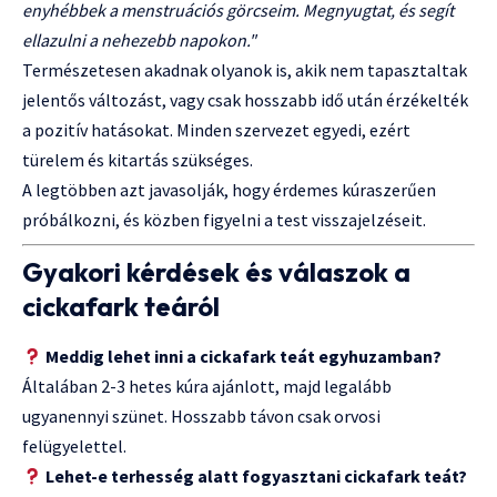
enyhébbek a menstruációs görcseim. Megnyugtat, és segít
ellazulni a nehezebb napokon."
Természetesen akadnak olyanok is, akik nem tapasztaltak
jelentős változást, vagy csak hosszabb idő után érzékelték
a pozitív hatásokat. Minden szervezet egyedi, ezért
türelem és kitartás szükséges.
A legtöbben azt javasolják, hogy érdemes kúraszerűen
próbálkozni, és közben figyelni a test visszajelzéseit.
Gyakori kérdések és válaszok a
cickafark teáról
Meddig lehet inni a cickafark teát egyhuzamban?
Általában 2-3 hetes kúra ajánlott, majd legalább
ugyanennyi szünet. Hosszabb távon csak orvosi
felügyelettel.
Lehet-e terhesség alatt fogyasztani cickafark teát?