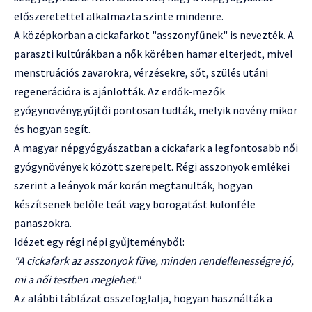
előszeretettel alkalmazta szinte mindenre.
A középkorban a cickafarkot "asszonyfűnek" is nevezték. A
paraszti kultúrákban a nők körében hamar elterjedt, mivel
menstruációs zavarokra, vérzésekre, sőt, szülés utáni
regenerációra is ajánlották. Az erdők-mezők
gyógynövénygyűjtői pontosan tudták, melyik növény mikor
és hogyan segít.
A magyar népgyógyászatban a cickafark a legfontosabb női
gyógynövények között szerepelt. Régi asszonyok emlékei
szerint a leányok már korán megtanulták, hogyan
készítsenek belőle teát vagy borogatást különféle
panaszokra.
Idézet egy régi népi gyűjteményből:
"A cickafark az asszonyok füve, minden rendellenességre jó,
mi a női testben meglehet."
Az alábbi táblázat összefoglalja, hogyan használták a