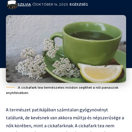
SZILVIA
OKTÓBER 14, 2025
EGÉSZSÉG
A cickafark tea természetes módon segíthet a női panaszok
enyhítésében.
A természet patikájában számtalan gyógynövényt
találunk, de kevésnek van akkora múltja és népszerűsége a
nők körében, mint a cickafarknak. A cickafark tea nem