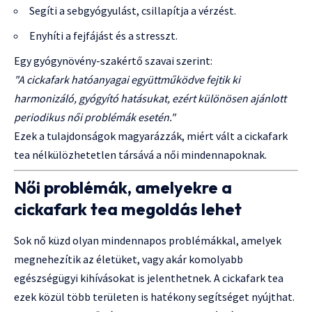
Segíti a sebgyógyulást, csillapítja a vérzést.
Enyhíti a fejfájást és a stresszt.
Egy gyógynövény-szakértő szavai szerint:
"A cickafark hatóanyagai együttműködve fejtik ki
harmonizáló, gyógyító hatásukat, ezért különösen ajánlott
periodikus női problémák esetén."
Ezek a tulajdonságok magyarázzák, miért vált a cickafark
tea nélkülözhetetlen társává a női mindennapoknak.
Női problémák, amelyekre a
cickafark tea megoldás lehet
Sok nő küzd olyan mindennapos problémákkal, amelyek
megnehezítik az életüket, vagy akár komolyabb
egészségügyi kihívásokat is jelenthetnek. A cickafark tea
ezek közül több területen is hatékony segítséget nyújthat.