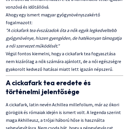
vonzóvá és időtállóvá.
Ahogy egy ismert magyar gyógynövényszakértő
fogalmazott:
"A cickafark tea évszázadok óta a nők egyik legkedveltebb
gyógynövénye, hiszen gyengéden, de hatékonyan támogatja
a női szervezet működését."
Végül fontos kiemelni, hogy a cickafark tea fogyasztása
nem kizárólag a nők számára ajánlott, de a női egészségre
gyakorolt kedvező hatásai miatt lett igazán népszerű.
A cickafark tea eredete és
történelmi jelentősége
A cickafark, latin nevén Achillea millefolium, már az ókori
görögök és rómaiak idején is ismert volt. A legenda szerint
maga Akhilleusz, a trójai háború hőse is használta
sebgyógyításra. Nem csoda hát, hogy a népgyógyászat