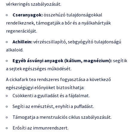
vérkeringés szabályozását.
Cseranyagok:
összehúzó tulajdonságokkal
rendelkeznek, támogatják a bőr és a nyálkahártyák
regenerációját.
Achillein:
vérzéscsillapító, sebgyógyító tulajdonságú
alkaloid.
Egyéb ásványi anyagok (kálium, magnézium):
segítik
a sejtek egészséges működését.
A cickafark tea rendszeres fogyasztása a következő
egészségügyi előnyöket biztosíthatja:
Csökkenti a gyulladást és a fájdalmat.
Segíti az emésztést, enyhíti a puffadást.
Támogatja a menstruációs ciklus szabályozását.
Erősíti az immunrendszert.