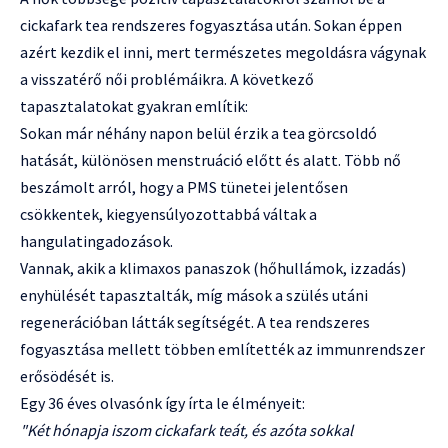
cickafark tea rendszeres fogyasztása után. Sokan éppen
azért kezdik el inni, mert természetes megoldásra vágynak
a visszatérő női problémáikra. A következő
tapasztalatokat gyakran említik:
Sokan már néhány napon belül érzik a tea görcsoldó
hatását, különösen menstruáció előtt és alatt. Több nő
beszámolt arról, hogy a PMS tünetei jelentősen
csökkentek, kiegyensúlyozottabbá váltak a
hangulatingadozások.
Vannak, akik a klimaxos panaszok (hőhullámok, izzadás)
enyhülését tapasztalták, míg mások a szülés utáni
regenerációban látták segítségét. A tea rendszeres
fogyasztása mellett többen említették az immunrendszer
erősödését is.
Egy 36 éves olvasónk így írta le élményeit:
"Két hónapja iszom cickafark teát, és azóta sokkal