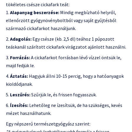
tökéletes csésze cickafark teát:
Alapanyag beszerzése:
Mindig megbízható helyről,
ellenőrzött gyógynövényboltból vagy saját gyűjtésből
származó cickafarkot használjunk.
Adagolás:
Egy csésze (kb. 2,5 dl) teához 1 púpozott
teáskanál szárított cickafark virágzatot ajánlott használni.
Forrázás:
A cickafarkot forrásban lévő vízzel öntsük le,
majd fedjük le.
Áztatás:
Hagyjuk állni 10-15 percig, hogy a hatóanyagok
kioldódjanak.
Leszűrés:
Szűrjük le, és frissen fogyasszuk.
Ízesítés:
Lehetőleg ne ízesítsük, de ha szükséges, kevés
mézet használhatunk.
Egy népszerű természetgyógyász szerint:
"A gyógynövények leghatékonyabb formája a frissen