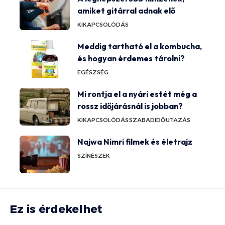
amiket gitárral adnak elő
KIKAPCSOLÓDÁS
Meddig tartható el a kombucha,
és hogyan érdemes tárolni?
EGÉSZSÉG
Mi rontja el a nyári estét még a
rossz időjárásnál is jobban?
KIKAPCSOLÓDÁS
SZABADIDŐ
UTAZÁS
Najwa Nimri filmek és életrajz
SZÍNÉSZEK
Ez is érdekelhet