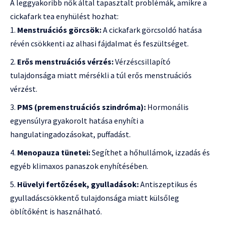
A leggyakoribb nők által tapasztalt problémák, amikre a
cickafark tea enyhülést hozhat:
Menstruációs görcsök:
A cickafark görcsoldó hatása
révén csökkenti az alhasi fájdalmat és feszültséget.
Erős menstruációs vérzés:
Vérzéscsillapító
tulajdonsága miatt mérsékli a túl erős menstruációs
vérzést.
PMS (premenstruációs szindróma):
Hormonális
egyensúlyra gyakorolt hatása enyhíti a
hangulatingadozásokat, puffadást.
Menopauza tünetei:
Segíthet a hőhullámok, izzadás és
egyéb klimaxos panaszok enyhítésében.
Hüvelyi fertőzések, gyulladások:
Antiszeptikus és
gyulladáscsökkentő tulajdonsága miatt külsőleg
öblítőként is használható.