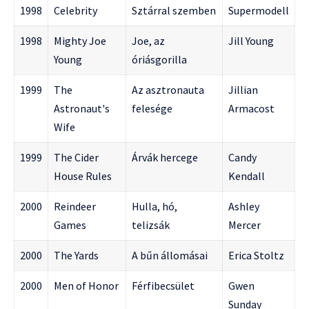
1998
Celebrity
Sztárral szemben
Supermodell
1998
Mighty Joe
Joe, az
Jill Young
Young
óriásgorilla
1999
The
Az asztronauta
Jillian
Astronaut's
felesége
Armacost
Wife
1999
The Cider
Árvák hercege
Candy
House Rules
Kendall
2000
Reindeer
Hulla, hó,
Ashley
Games
telizsák
Mercer
2000
The Yards
A bűn állomásai
Erica Stoltz
2000
Men of Honor
Férfibecsület
Gwen
Sunday