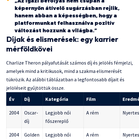
„Az igazi befolyás nem csupán a
képernyőn átívelő sugárzásban rejlik,
hanem abban a képességben, hogy a
platformunkat felhasználva pozitív
változást hozzunk a világba.”
Díjak és elismerések: egy karrier
mérföldkövei
Charlize Theron pályafutását számos díj és jelölés fémjelzi,
amelyek mind a kritikusok, mind a szakma elismerését
tükrözik. Az alábbi táblázatban a legfontosabb díjait és
jelöléseit gyűjtöttük össze.
Év
Díj
Kategória
Film
Eredm
2004
Oscar-
Legjobb női
A rém
Nyerte
díj
főszereplő
2004
Golden
Legjobb női
A rém
Nyerte