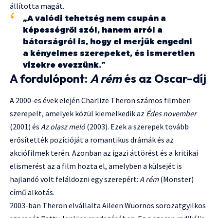
állította magát.
„A valódi tehetség nem csupán a
képességről szól, hanem arról a
bátorságról is, hogy el merjük engedni
a kényelmes szerepeket, és ismeretlen
vizekre evezzünk.”
A fordulópont:
A rém
és az Oscar-díj
A 2000-es évek elején Charlize Theron számos filmben
szerepelt, amelyek közül kiemelkedik az
Édes november
(2001) és
Az olasz meló
(2003). Ezek a szerepek tovább
erősítették pozícióját a romantikus drámák és az
akciófilmek terén. Azonban az igazi áttörést és a kritikai
elismerést az a film hozta el, amelyben a külsejét is
hajlandó volt feláldozni egy szerepért:
A rém
(Monster)
című alkotás.
2003-ban Theron elvállalta Aileen Wuornos sorozatgyilkos