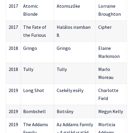
2017
Atomic
Atomszőke
Lorraine
Blonde
Broughton
2017
The Fate of
Halálos iramban
Cipher
the Furious
8.
2018
Gringo
Gringo
Elaine
Markinson
2018
Tully
Tully
Marlo
Moreau
2019
Long Shot
Csekély esély
Charlotte
Field
2019
Bombshell
Botrány
Megyn Kelly
2019
The Addams
Az Addams Family
Morticia
Family
– A galád család
Addams