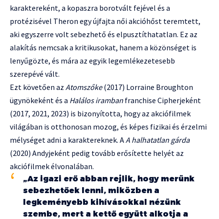
karaktereként, a kopaszra borotvált fejével és a
protézisével Theron egy újfajta női akcióhőst teremtett,
aki egyszerre volt sebezhető és elpusztíthatatlan. Ez az
alakítás nemcsak a kritikusokat, hanem a közönséget is
lenyűgözte, és mára az egyik legemlékezetesebb
szerepévé vált.
Ezt követően az
Atomszőke
(2017) Lorraine Broughton
ügynökeként és a
Halálos iramban
franchise Cipherjeként
(2017, 2021, 2023) is bizonyította, hogy az akciófilmek
világában is otthonosan mozog, és képes fizikai és érzelmi
mélységet adni a karaktereknek. A
A halhatatlan gárda
(2020) Andyjeként pedig tovább erősítette helyét az
akciófilmek élvonalában.
„Az igazi erő abban rejlik, hogy merünk
sebezhetőek lenni, miközben a
legkeményebb kihívásokkal nézünk
szembe, mert a kettő együtt alkotja a