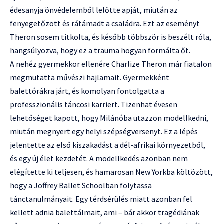
édesanyja önvédelemből lelőtte apját, miután az
fenyegetőzött és rátámadt a családra. Ezt az eseményt
Theron sosem titkolta, és később többször is beszélt róla,
hangsúlyozva, hogy ez a trauma hogyan formálta őt.
A nehéz gyermekkor ellenére Charlize Theron már fiatalon
megmutatta művészi hajlamait. Gyermekként
balettórákra járt, és komolyan fontolgatta a
professzionális táncosi karriert. Tizenhat évesen
lehetőséget kapott, hogy Milánóba utazzon modellkedni,
miután megnyert egy helyi szépségversenyt. Ez a lépés
jelentette az első kiszakadást a dél-afrikai környezetből,
és egy új élet kezdetét. A modellkedés azonban nem
elégítette ki teljesen, és hamarosan New Yorkba költözött,
hogy a Joffrey Ballet Schoolban folytassa
tánctanulmányait. Egy térdsérülés miatt azonban fel
kellett adnia balettálmait, ami – bár akkor tragédiának