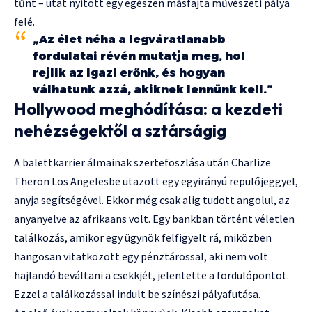
tűnt – utat nyitott egy egészen másfajta művészeti pálya
felé.
„Az élet néha a legváratlanabb
fordulatai révén mutatja meg, hol
rejlik az igazi erőnk, és hogyan
válhatunk azzá, akiknek lennünk kell.”
Hollywood meghódítása: a kezdeti
nehézségektől a sztárságig
A balettkarrier álmainak szertefoszlása után Charlize
Theron Los Angelesbe utazott egy egyirányú repülőjeggyel,
anyja segítségével. Ekkor még csak alig tudott angolul, az
anyanyelve az afrikaans volt. Egy bankban történt véletlen
találkozás, amikor egy ügynök felfigyelt rá, miközben
hangosan vitatkozott egy pénztárossal, aki nem volt
hajlandó beváltani a csekkjét, jelentette a fordulópontot.
Ezzel a találkozással indult be színészi pályafutása.