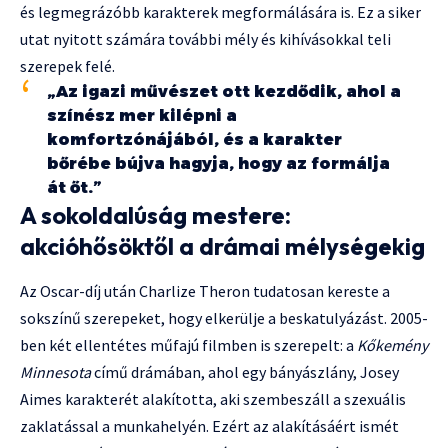
és legmegrázóbb karakterek megformálására is. Ez a siker
utat nyitott számára további mély és kihívásokkal teli
szerepek felé.
„Az igazi művészet ott kezdődik, ahol a
színész mer kilépni a
komfortzónájából, és a karakter
bőrébe bújva hagyja, hogy az formálja
át őt.”
A sokoldalúság mestere:
akcióhősöktől a drámai mélységekig
Az Oscar-díj után Charlize Theron tudatosan kereste a
sokszínű szerepeket, hogy elkerülje a beskatulyázást. 2005-
ben két ellentétes műfajú filmben is szerepelt: a
Kőkemény
Minnesota
című drámában, ahol egy bányászlány, Josey
Aimes karakterét alakította, aki szembeszáll a szexuális
zaklatással a munkahelyén. Ezért az alakításáért ismét