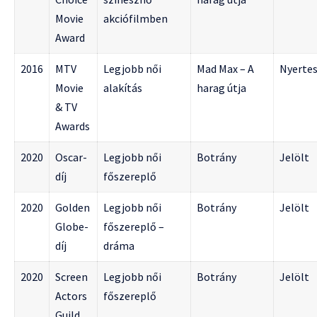
Movie
akciófilmben
Award
2016
MTV
Legjobb női
Mad Max – A
Nyerte
Movie
alakítás
harag útja
& TV
Awards
2020
Oscar-
Legjobb női
Botrány
Jelölt
díj
főszereplő
2020
Golden
Legjobb női
Botrány
Jelölt
Globe-
főszereplő –
díj
dráma
2020
Screen
Legjobb női
Botrány
Jelölt
Actors
főszereplő
Guild