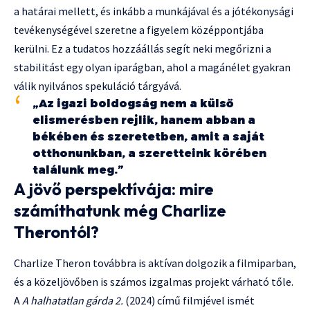
a határai mellett, és inkább a munkájával és a jótékonysági
tevékenységével szeretne a figyelem középpontjába
kerülni. Ez a tudatos hozzáállás segít neki megőrizni a
stabilitást egy olyan iparágban, ahol a magánélet gyakran
válik nyilvános spekuláció tárgyává.
„Az igazi boldogság nem a külső
elismerésben rejlik, hanem abban a
békében és szeretetben, amit a saját
otthonunkban, a szeretteink körében
találunk meg.”
A jövő perspektívája: mire
számíthatunk még Charlize
Therontól?
Charlize Theron továbbra is aktívan dolgozik a filmiparban,
és a közeljövőben is számos izgalmas projekt várható tőle.
A
A halhatatlan gárda 2.
(2024) című filmjével ismét