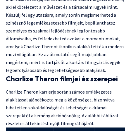
aki elkötelezett a művészet és a társadalmi ügyek iránt.
Készülj fel egy utazásra, amely során megismerheted a
színésznő legemlékezetesebb filmjeit, bepillanthatsz
személyes és szakmai fejlődésének legfontosabb
állomásaiba, és felfedezheted azokat a momentumokat,
amelyek Charlize Theront ikonikus alakká tették a modern
mozi világában. Ez az útmutató segít majd jobban
megérteni, miért is tartják őt a kortárs filmgyártás egyik
legbefolyásosabb és legtehetségesebb alakjának.
Charlize Theron filmjei és szerepei
Charlize Theron karrierje során számos emlékezetes
alakítással ajándékozta meg a közönséget, bizonyítva
hihetetlen sokoldalúságát és tehetségét a drámai
szerepektől a kemény akcióhősnőkig. Az alábbi táblázat
részletes áttekintést nyújt filmográfiájáról.