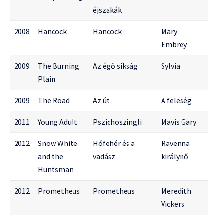
éjszakák
2008
Hancock
Hancock
Mary
Embrey
2009
The Burning
Az égő síkság
Sylvia
Plain
2009
The Road
Az út
A feleség
2011
Young Adult
Pszichoszingli
Mavis Gary
2012
Snow White
Hófehér és a
Ravenna
and the
vadász
királynő
Huntsman
2012
Prometheus
Prometheus
Meredith
Vickers