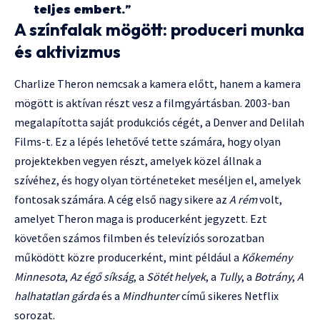
teljes embert.”
A színfalak mögött: produceri munka
és aktivizmus
Charlize Theron nemcsak a kamera előtt, hanem a kamera
mögött is aktívan részt vesz a filmgyártásban. 2003-ban
megalapította saját produkciós cégét, a Denver and Delilah
Films-t. Ez a lépés lehetővé tette számára, hogy olyan
projektekben vegyen részt, amelyek közel állnak a
szívéhez, és hogy olyan történeteket meséljen el, amelyek
fontosak számára. A cég első nagy sikere az
A rém
volt,
amelyet Theron maga is producerként jegyzett. Ezt
követően számos filmben és televíziós sorozatban
működött közre producerként, mint például a
Kőkemény
Minnesota
,
Az égő síkság
, a
Sötét helyek
, a
Tully
, a
Botrány
,
A
halhatatlan gárda
és a
Mindhunter
című sikeres Netflix
sorozat.