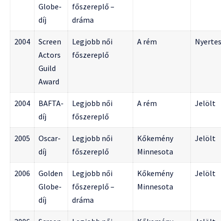
Globe-
főszereplő –
díj
dráma
2004
Screen
Legjobb női
A rém
Nyerte
Actors
főszereplő
Guild
Award
2004
BAFTA-
Legjobb női
A rém
Jelölt
díj
főszereplő
2005
Oscar-
Legjobb női
Kőkemény
Jelölt
díj
főszereplő
Minnesota
2006
Golden
Legjobb női
Kőkemény
Jelölt
Globe-
főszereplő –
Minnesota
díj
dráma