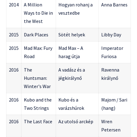
2014
A Million
Hogyan rohanj a
Anna Barnes
Ways to Die in
vesztedbe
the West
2015
Dark Places
Sötét helyek
Libby Day
2015
Mad Max: Fury
Mad Max – A
Imperator
Road
harag útja
Furiosa
2016
The
A vadász és a
Ravenna
Huntsman:
jégkirálynő
királynő
Winter's War
2016
Kubo and the
Kubo és a
Majom / Sari
Two Strings
varázshúrok
(hang)
2016
The Last Face
Az utolsó arckép
Wren
Petersen