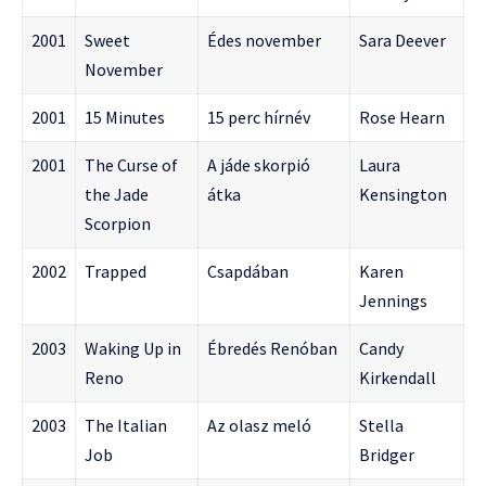
2001
Sweet
Édes november
Sara Deever
November
2001
15 Minutes
15 perc hírnév
Rose Hearn
2001
The Curse of
A jáde skorpió
Laura
the Jade
átka
Kensington
Scorpion
2002
Trapped
Csapdában
Karen
Jennings
2003
Waking Up in
Ébredés Renóban
Candy
Reno
Kirkendall
2003
The Italian
Az olasz meló
Stella
Job
Bridger