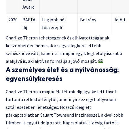
Award
2020
BAFTA-
Legjobb női
Botrány
Jelölt
díj
főszereplő
Charlize Theron tehetségének és elhivatottságának
köszönhetően nemcsak az egyik legkeresettebb
színésznővé vált, hanem a filmipar egyik legbefolyásosabb
alakjává is, aki aktívan formálja a jövő moziját.
A személyes élet és a nyilvánosság:
egyensúlykeresés
Charlize Theron a magánéletét mindig igyekezett távol
tartani a reflektorfénytől, amennyire ez egy hollywoodi
sztár esetében lehetséges. Hosszú ideig élt
párkapcsolatban Stuart Townsend ír színésszel, akivel több
filmben is együtt dolgozott. Kapcsolatuk tíz évig tartott,