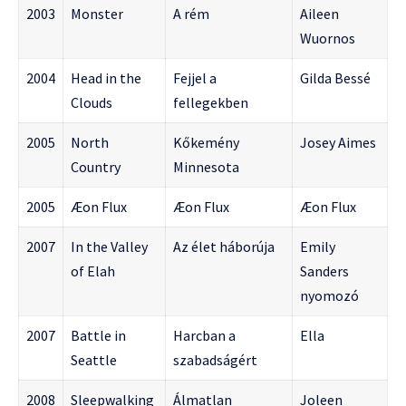
2003
Monster
A rém
Aileen
Wuornos
2004
Head in the
Fejjel a
Gilda Bessé
Clouds
fellegekben
2005
North
Kőkemény
Josey Aimes
Country
Minnesota
2005
Æon Flux
Æon Flux
Æon Flux
2007
In the Valley
Az élet háborúja
Emily
of Elah
Sanders
nyomozó
2007
Battle in
Harcban a
Ella
Seattle
szabadságért
2008
Sleepwalking
Álmatlan
Joleen