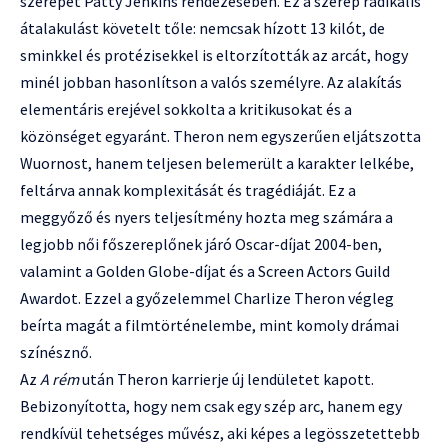
szerepét Patty Jenkins rendezésében. Ez a szerep radikális
átalakulást követelt tőle: nemcsak hízott 13 kilót, de
sminkkel és protézisekkel is eltorzították az arcát, hogy
minél jobban hasonlítson a valós személyre. Az alakítás
elementáris erejével sokkolta a kritikusokat és a
közönséget egyaránt. Theron nem egyszerűen eljátszotta
Wuornost, hanem teljesen belemerült a karakter lelkébe,
feltárva annak komplexitását és tragédiáját. Ez a
meggyőző és nyers teljesítmény hozta meg számára a
legjobb női főszereplőnek járó Oscar-díjat 2004-ben,
valamint a Golden Globe-díjat és a Screen Actors Guild
Awardot. Ezzel a győzelemmel Charlize Theron végleg
beírta magát a filmtörténelembe, mint komoly drámai
színésznő.
Az
A rém
után Theron karrierje új lendületet kapott.
Bebizonyította, hogy nem csak egy szép arc, hanem egy
rendkívül tehetséges művész, aki képes a legösszetettebb