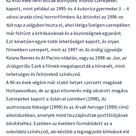
Az első évek nem voltak könnyűek. Kisebb szerepeket
kapott, mint például az 1995-ös
A kukorica gyermekei 3. – A
városi aratás
című horrorfilmben. Az áttörést az 1996-os
Két nap a völgyben
hozta el, ahol Helga Svelgen szerepében
már feltűnt a kritikusoknak és a közönségnek egyaránt.
Ezt követően egyre több lehetőséget kapott, és olyan
filmekben szerepelt, mint az 1997-es
Az ördög ügyvédje
Keanu Reeves és Al Pacino oldalán, vagy az 1998-as
Joe, az
óriásgorilla
. Ezek a filmek megalapozták a hírnevét, mint
tehetséges és feltörekvő színésznő.
A 90-es évek végére már stabil helyet szerzett magának
Hollywoodban, de az igazi elismerés még váratott magára.
Szerepeket kapott a
Sztárral szemben
(1998),
Az
asztronauta felesége
(1999) és az
Árvák hercege
(1999) című
alkotásokban, amelyek mind hozzájárultak portfóliójának
bővítéséhez. Ezekben az években formálódott az a
sokoldalú színésznő, aki később a legnagyobb kihívások elé