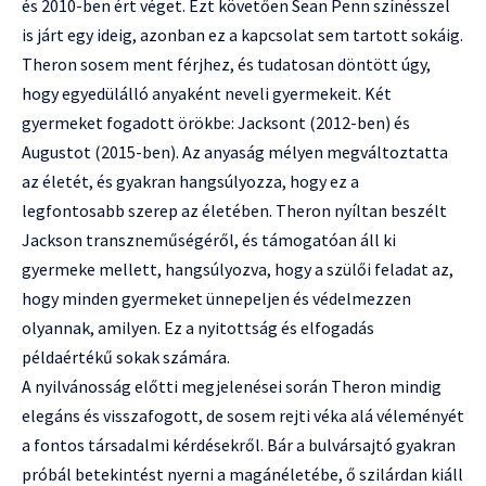
és 2010-ben ért véget. Ezt követően Sean Penn színésszel
is járt egy ideig, azonban ez a kapcsolat sem tartott sokáig.
Theron sosem ment férjhez, és tudatosan döntött úgy,
hogy egyedülálló anyaként neveli gyermekeit. Két
gyermeket fogadott örökbe: Jacksont (2012-ben) és
Augustot (2015-ben). Az anyaság mélyen megváltoztatta
az életét, és gyakran hangsúlyozza, hogy ez a
legfontosabb szerep az életében. Theron nyíltan beszélt
Jackson transzneműségéről, és támogatóan áll ki
gyermeke mellett, hangsúlyozva, hogy a szülői feladat az,
hogy minden gyermeket ünnepeljen és védelmezzen
olyannak, amilyen. Ez a nyitottság és elfogadás
példaértékű sokak számára.
A nyilvánosság előtti megjelenései során Theron mindig
elegáns és visszafogott, de sosem rejti véka alá véleményét
a fontos társadalmi kérdésekről. Bár a bulvársajtó gyakran
próbál betekintést nyerni a magánéletébe, ő szilárdan kiáll