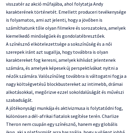
visszatér az akció műfajába, ahol folytatja Andy
karakterének történetét. Emellett produceri tevékenysége
is folyamatos, ami azt jelenti, hogy a jövőben is
számíthatunk tőle olyan filmekre és sorozatokra, amelyek
kiemelkedő minőségűek és gondolatébresztőek.
A színésznő elkötelezettsége a sokszínűség és a női
szerepek iránt azt sugallja, hogy továbbra is olyan
karaktereket fog keresni, amelyek kihívást jelentenek
számára, és amelyek képesek új perspektívákat nyitni a
nézők számára. Valószínűleg továbbra is váltogatni fogja a
nagy költségvetésű blockbustereket az intimebb, drámai
alkotásokkal, megőrizve ezzel sokoldalúságát és művészi
szabadságát.
A jótékonysági munkája és aktivizmusa is folytatódni fog,
különösen a dél-afrikai fiatalok segítése terén. Charlize
Theron nem csupán egy színésznő, hanem egy globális
ikon, aki a platformját arra használja, hogy a világot jobbá