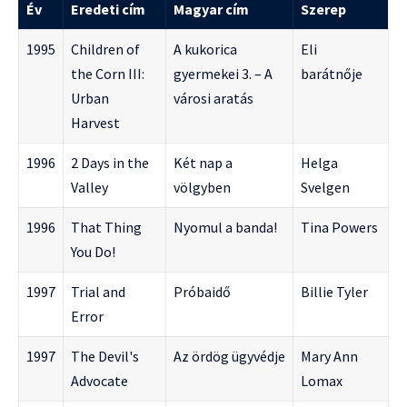
Év
Eredeti cím
Magyar cím
Szerep
1995
Children of
A kukorica
Eli
the Corn III:
gyermekei 3. – A
barátnője
Urban
városi aratás
Harvest
1996
2 Days in the
Két nap a
Helga
Valley
völgyben
Svelgen
1996
That Thing
Nyomul a banda!
Tina Powers
You Do!
1997
Trial and
Próbaidő
Billie Tyler
Error
1997
The Devil's
Az ördög ügyvédje
Mary Ann
Advocate
Lomax