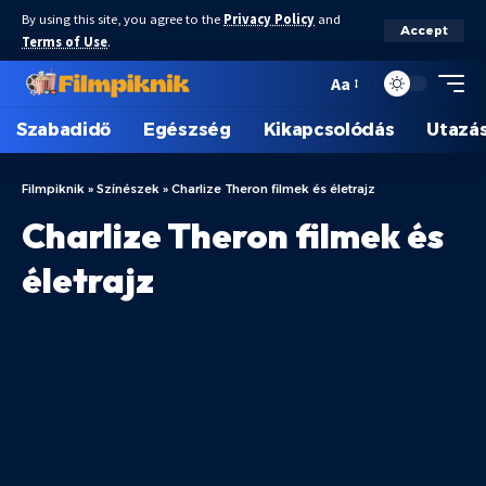
By using this site, you agree to the
Privacy Policy
and
Accept
Terms of Use
.
Aa
Szabadidő
Egészség
Kikapcsolódás
Utazá
Filmpiknik
»
Színészek
»
Charlize Theron filmek és életrajz
Charlize Theron filmek és
életrajz