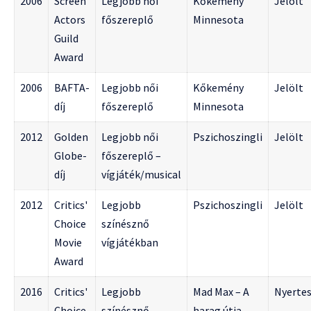
2006
Screen
Legjobb női
Kőkemény
Jelölt
Actors
főszereplő
Minnesota
Guild
Award
2006
BAFTA-
Legjobb női
Kőkemény
Jelölt
díj
főszereplő
Minnesota
2012
Golden
Legjobb női
Pszichoszingli
Jelölt
Globe-
főszereplő –
díj
vígjáték/musical
2012
Critics'
Legjobb
Pszichoszingli
Jelölt
Choice
színésznő
Movie
vígjátékban
Award
2016
Critics'
Legjobb
Mad Max – A
Nyerte
Choice
színésznő
harag útja