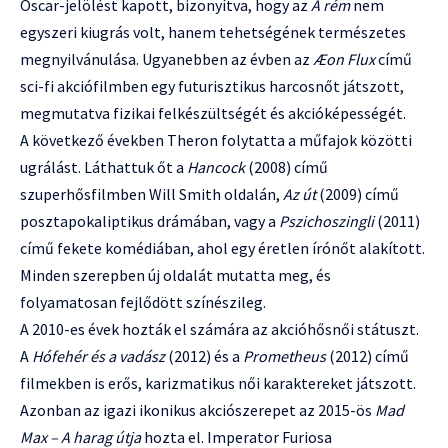
Oscar-jelölést kapott, bizonyítva, hogy az
A rém
nem
egyszeri kiugrás volt, hanem tehetségének természetes
megnyilvánulása. Ugyanebben az évben az
Æon Flux
című
sci-fi akciófilmben egy futurisztikus harcosnőt játszott,
megmutatva fizikai felkészültségét és akcióképességét.
A következő években Theron folytatta a műfajok közötti
ugrálást. Láthattuk őt a
Hancock
(2008) című
szuperhősfilmben Will Smith oldalán,
Az út
(2009) című
posztapokaliptikus drámában, vagy a
Pszichoszingli
(2011)
című fekete komédiában, ahol egy éretlen írónőt alakított.
Minden szerepben új oldalát mutatta meg, és
folyamatosan fejlődött színészileg.
A 2010-es évek hozták el számára az akcióhősnői státuszt.
A
Hófehér és a vadász
(2012) és a
Prometheus
(2012) című
filmekben is erős, karizmatikus női karaktereket játszott.
Azonban az igazi ikonikus akciószerepet az 2015-ös
Mad
Max – A harag útja
hozta el. Imperator Furiosa