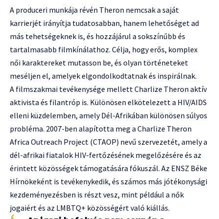
A produceri munkája révén Theron nemcsak a saját
karrierjét irányítja tudatosabban, hanem lehetőséget ad
más tehetségeknek is, és hozzájárul a sokszínűbb és
tartalmasabb filmkínálathoz. Célja, hogy erős, komplex
női karaktereket mutasson be, és olyan történeteket
meséljen el, amelyek elgondolkodtatnak és inspirálnak.
A filmszakmai tevékenysége mellett Charlize Theron aktív
aktivista és filantróp is. Különösen elkötelezett a HIV/AIDS
elleni küzdelemben, amely Dél-Afrikában különösen súlyos
probléma. 2007-ben alapította meg a Charlize Theron
Africa Outreach Project (CTAOP) nevű szervezetét, amely a
dél-afrikai fiatalok HIV-fertőzésének megelőzésére és az
érintett közösségek támogatására fókuszál. Az ENSZ Béke
Hírnökeként is tevékenykedik, és számos más jótékonysági
kezdeményezésben is részt vesz, mint például a nők
jogaiért és az LMBTQ+ közösségért való kiállás.