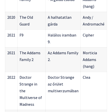
(hang)
2020
The Old
A halhatatlan
Andy /
Guard
gárda
Andromaché
2021
F9
Halálos iramban
Cipher
9.
2021
The Addams
Az Addams Family
Morticia
Family 2
2.
Addams
(hang)
2022
Doctor
Doctor Strange
Clea
Strange in
az őrület
the
multiverzumában
Multiverse of
Madness