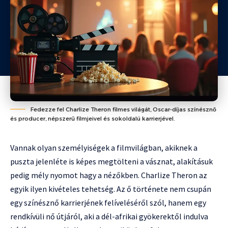
Fedezze fel Charlize Theron filmes világát, Oscar-díjas színésznő
és producer, népszerű filmjeivel és sokoldalú karrierjével.
Vannak olyan személyiségek a filmvilágban, akiknek a
puszta jelenléte is képes megtölteni a vásznat, alakításuk
pedig mély nyomot hagy a nézőkben. Charlize Theron az
egyik ilyen kivételes tehetség. Az ő története nem csupán
egy színésznő karrierjének felíveléséről szól, hanem egy
rendkívüli nő útjáról, aki a dél-afrikai gyökerektől indulva