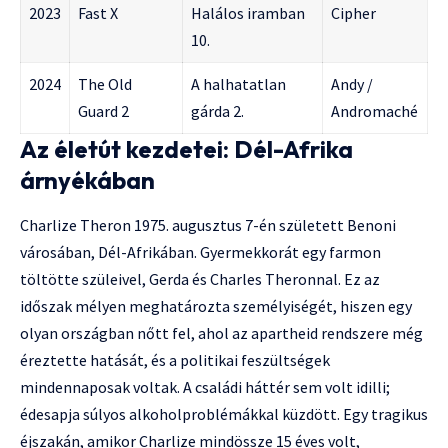
2023
Fast X
Halálos iramban
Cipher
10.
2024
The Old
A halhatatlan
Andy /
Guard 2
gárda 2.
Andromaché
Az életút kezdetei: Dél-Afrika
árnyékában
Charlize Theron 1975. augusztus 7-én született Benoni
városában, Dél-Afrikában. Gyermekkorát egy farmon
töltötte szüleivel, Gerda és Charles Theronnal. Ez az
időszak mélyen meghatározta személyiségét, hiszen egy
olyan országban nőtt fel, ahol az apartheid rendszere még
éreztette hatását, és a politikai feszültségek
mindennaposak voltak. A családi háttér sem volt idilli;
édesapja súlyos alkoholproblémákkal küzdött. Egy tragikus
éjszakán, amikor Charlize mindössze 15 éves volt,