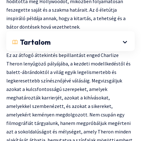
hódította meg Hollywoodot, miközben folyamatosan
feszegette saját és a szakma határait. Az ő életútja
inspiráló példája annak, hogy a kitartás, a tehetség és a
bátor döntések hová vezethetnek.
Tartalom
Ez az átfogó áttekintés bepillantást enged Charlize
Theron lenyűgöző pályájába, a kezdeti modellkedéstől és
balett-ábrándoktól a világ egyik legelismertebb és
legkeresettebb színésznőjévé válásáig. Megvizsgáljuk
azokat a kulcsfontosságú szerepeket, amelyek
meghatározták karrierjét, azokat a kihívásokat,
amelyekkel szembenézett, és azokat a sikereket,
amelyekért keményen megdolgozott. Nem csupán egy
filmográfiát tárgyalunk, hanem megpróbáljuk megérteni
azt a sokoldalúságot és mélységet, amely Theron minden
alakítását áthatja, bemutatva a színfalak mögötti embert,