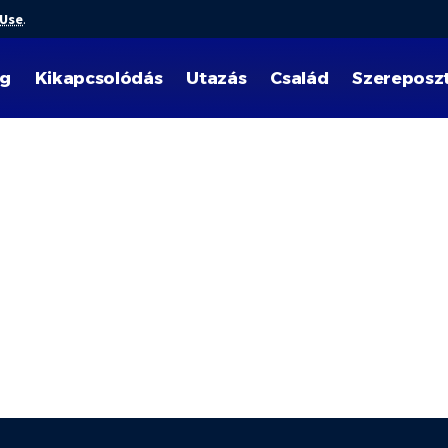
 Use
.
ég
Kikapcsolódás
Utazás
Család
Szereposz