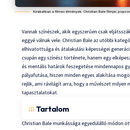
Kirakatban a filmes élmények: Christian Bale filmjei, popco
Vannak színészek, akik egyszerűen csak eljátsszák
eggyé válnak vele. Christian Bale az utóbbi kateg
elhivatottsága és átalakulási képességei generáci
csupán egy színész története, hanem egy elképeszt
és mentális határok feszegetése mindennapos gyak
pályafutása, hiszen minden egyes alakítása mögöt
rejlik, ami rávilágít arra, hogy a művészet milye
tapasztalatokat.
Tartalom
Christian Bale munkássága egyedülálló módon ötv