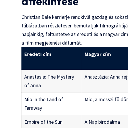
áttekintése
Christian Bale karrierje rendkívül gazdag és soksz
táblázatban részletesen bemutatjuk filmográfiájá
napjainkig, feltüntetve az eredeti és a magyar cí
a film megjelenési dátumát.
Eredeti cím
Magyar cím
Anastasia: The Mystery
Anasztázia: Anna rej
of Anna
Mio in the Land of
Mio, a messzi földö
Faraway
Empire of the Sun
A Nap birodalma