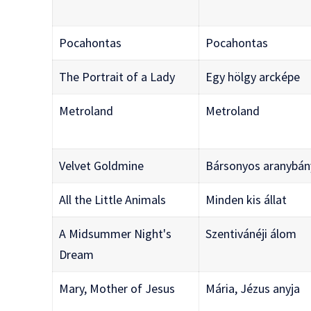
Pocahontas
Pocahontas
The Portrait of a Lady
Egy hölgy arcképe
Metroland
Metroland
Velvet Goldmine
Bársonyos aranybán
All the Little Animals
Minden kis állat
A Midsummer Night's
Szentivánéji álom
Dream
Mary, Mother of Jesus
Mária, Jézus anyja