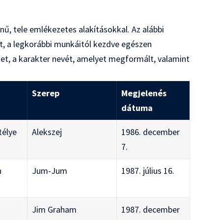
ínű, tele emlékezetes alakításokkal. Az alábbi
t, a legkorábbi munkáitól kezdve egészen
met, a karakter nevét, amelyet megformált, valamint
Szerep
Megjelenés
dátuma
télye
Alekszej
1986. december
7.
n
Jum-Jum
1987. július 16.
Jim Graham
1987. december