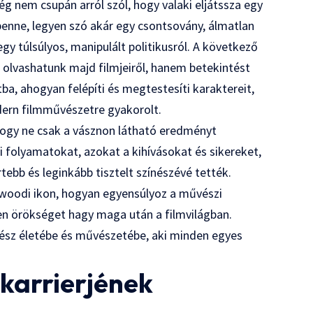
ség nem csupán arról szól, hogy valaki eljátssza egy
enne, legyen szó akár egy csontsovány, álmatlan
gy túlsúlyos, manipulált politikusról. A következő
 olvashatunk majd filmjeiről, hanem betekintést
ba, ahogyan felépíti és megtestesíti karaktereit,
ern filmművészetre gyakorolt.
hogy ne csak a vásznon látható eredményt
 folyamatokat, azokat a kihívásokat és sikereket,
tebb és leginkább tisztelt színészévé tették.
lywoodi ikon, hogyan egyensúlyoz a művészi
yen örökséget hagy maga után a filmvilágban.
ínész életébe és művészetébe, aki minden egyes
 karrierjének