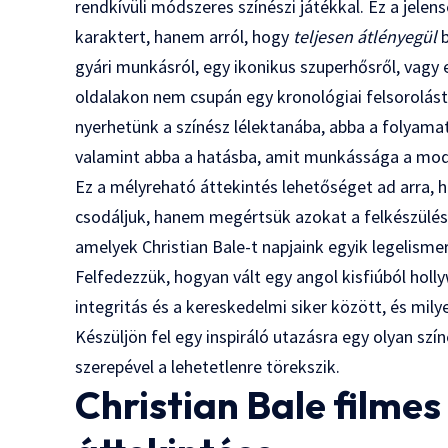
rendkívüli módszeres színészi játékkal. Ez a jelen
karaktert, hanem arról, hogy
teljesen átlényegül
b
gyári munkásról, egy ikonikus szuperhősről, vagy e
oldalakon nem csupán egy kronológiai felsorolást
nyerhetünk a színész lélektanába, abba a folyamat
valamint abba a hatásba, amit munkássága a mod
Ez a mélyreható áttekintés lehetőséget ad arra, 
csodáljuk, hanem megértsük azokat a felkészülési
amelyek Christian Bale-t napjaink egyik legelismer
Felfedezzük, hogyan vált egy angol kisfiúból hol
integritás és a kereskedelmi siker között, és mil
Készüljön fel egy inspiráló utazásra egy olyan sz
szerepével a lehetetlenre törekszik.
Christian Bale filmes