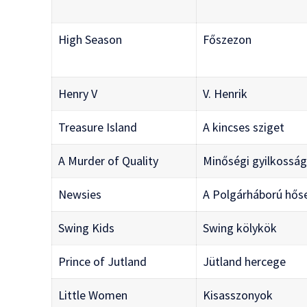
High Season
Főszezon
Henry V
V. Henrik
Treasure Island
A kincses sziget
A Murder of Quality
Minőségi gyilkossá
Newsies
A Polgárháború hős
Swing Kids
Swing kölykök
Prince of Jutland
Jütland hercege
Little Women
Kisasszonyok