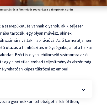
rngyártás és a filmművészet varázsa a filmpiknik során.
 a szerepüket, és vannak olyanok, akik teljesen
óriába tartozik, egy olyan művész, akinek
ók számára váltak inspirációvá. Az ő karrierútja nem
ő utazás a filmkészítés mélységeibe, ahol a fizikai
orlat. Ezért is olyan lebilincselő számomra az ő
t egy hihetetlen emberi teljesítmény és elszántság
n mélyrehatóan képes tükrözni az emberi
özi a gyermekkori tehetséget a felnőttkori,