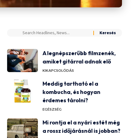
A legnépszerűbb filmzenék,
amiket gitárral adnak elő
KIKAPCSOLÓDÁS
Meddig tartható el a
kombucha, és hogyan
érdemes tárolni?
EGÉSZSÉG
Mi rontja el a nyári estét még
a rossz időjárásnál is jobban?