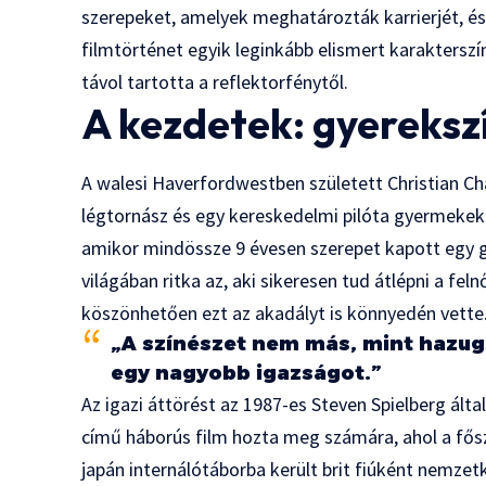
szerepeket, amelyek meghatározták karrierjét, és
filmtörténet egyik leginkább elismert karakters
távol tartotta a reflektorfénytől.
A kezdetek: gyerekszí
A walesi Haverfordwestben született Christian Char
légtornász és egy kereskedelmi pilóta gyermeke
amikor mindössze 9 évesen szerepet kapott egy 
világában ritka az, aki sikeresen tud átlépni a fe
köszönhetően ezt az akadályt is könnyedén vette
„A színészet nem más, mint hazu
egy nagyobb igazságot.”
Az igazi áttörést az 1987-es Steven Spielberg ált
című háborús film hozta meg számára, ahol a fősz
japán internálótáborba került brit fiúként nemzet