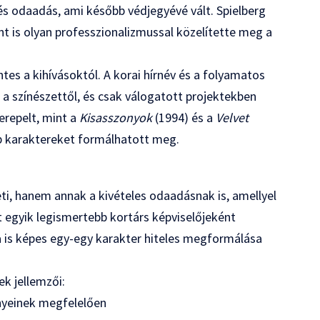
s odaadás, ami később védjegyévé vált. Spielberg
t is olyan professzionalizmussal közelítette meg a
tes a kihívásoktól. A korai hírnév és a folyamatos
a színészettől, és csak válogatott projektekben
erepelt, mint a
Kisasszonyok
(1994) és a
Velvet
b karaktereket formálhatott meg.
i, hanem annak a kivételes odaadásnak is, amellyel
 egyik legismertebb kortárs képviselőjeként
kra is képes egy-egy karakter hiteles megformálása
k jellemzői:
nyeinek megfelelően