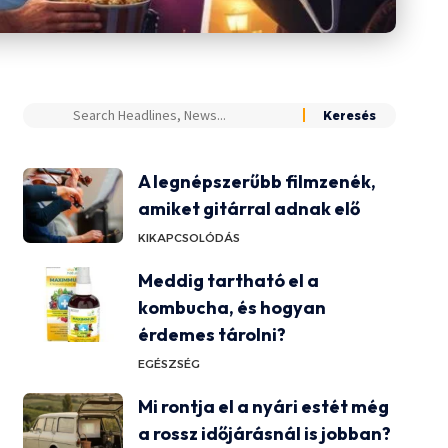
A legnépszerűbb filmzenék,
amiket gitárral adnak elő
KIKAPCSOLÓDÁS
Meddig tartható el a
kombucha, és hogyan
érdemes tárolni?
EGÉSZSÉG
Mi rontja el a nyári estét még
a rossz időjárásnál is jobban?