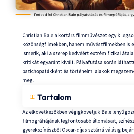
Fedezd fel Christian Bale pályafutását és filmográfiáját, a 
Christian Bale a kortárs filmművészet egyik legs
közönségfilmekben, hanem művészfilmekben is e
ismerik, aki a szerep kedvéért extrém fizikai átal
kritikát egyaránt kivált. Pályafutása során látha
pszichopatákként és történelmi alakok megszemé
meg.
Tartalom
Az elkövetkezőkben végigkövetjük Bale lenyűgöző
filmográfiájának legfontosabb állomásait, színész
gyerekszínészből Oscar-díjas sztárrá válásig bej