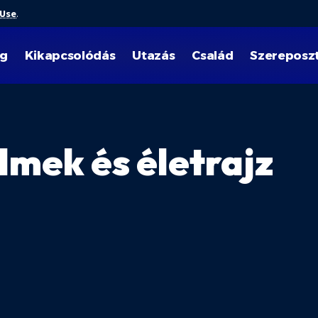
 Use
.
ég
Kikapcsolódás
Utazás
Család
Szereposz
ilmek és életrajz