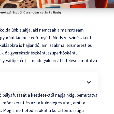
gyerekszínészből Oscar-díjas sztárrá válásig.
okoldalúbb alakja, aki nemcsak a mainstream
gyaránt kiemelkedőt nyújt. Módszerszínészként
akulásokra is hajlandó, ami szakmai elismerést és
ttuk őt gyerekszínészként, szuperhősként,
lyesítőjeként – mindegyik arcát hitelesen mutatva
 pályafutását a kezdetektől napjainkig, bemutatva
i módszereit és azt a különleges utat, amit a
árt. Megismerheted azokat a kulcsfontosságú