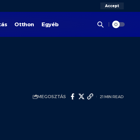
Accept
tás
Otthon
Egyéb
MEGOSZTÁS
21 MIN READ