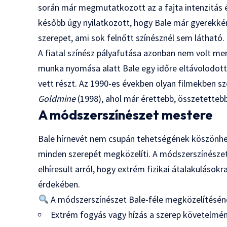
során már megmutatkozott az a fajta intenzitás é
később úgy nyilatkozott, hogy Bale már gyerekkén
szerepet, ami sok felnőtt színésznél sem látható.
A fiatal színész pályafutása azonban nem volt men
munka nyomása alatt Bale egy időre eltávolodott 
vett részt. Az 1990-es években olyan filmekben sz
Goldmine
(1998), ahol már érettebb, összetetteb
A módszerszínészet mestere
Bale hírnevét nem csupán tehetségének köszönhet
minden szerepét megközelíti. A módszerszínészet
elhíresült arról, hogy extrém fizikai átalakuláso
érdekében.
A módszerszínészet Bale-féle megközelítéséne
Extrém fogyás vagy hízás a szerep követelmé