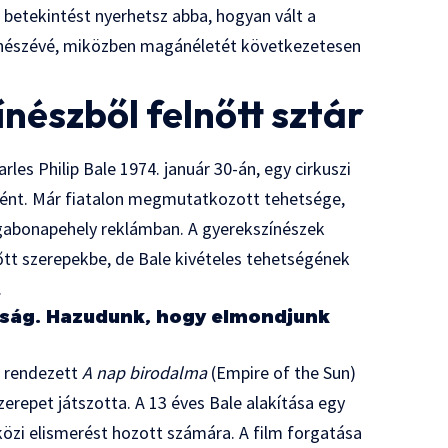
 betekintést nyerhetsz abba, hogyan vált a
zínészévé, miközben magánéletét következetesen
nészből felnőtt sztár
les Philip Bale 1974. január 30-án, egy cirkuszi
ként. Már fiatalon megmutatkozott tehetsége,
gabonapehely reklámban. A gyerekszínészek
lnőtt szerepekbe, de Bale kivételes tehetségének
.
gság. Hazudunk, hogy elmondjunk
al rendezett
A nap birodalma
(Empire of the Sun)
erepet játszotta. A 13 éves Bale alakítása egy
közi elismerést hozott számára. A film forgatása