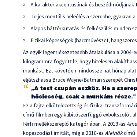
A karakter akcentusának és beszédmódjának t
Teljes mentális beleélés a szerepbe, gyakran a 
Alapos háttérkutatás és felkészülés minden s
Fizikai képességek (harcművészet, hangszeres j
Az egyik legemlékezetesebb átalakulása a 2004-
kilogrammra fogyott le, hogy hitelesen alakíthas
munkást. Ezt követően mindössze hat hónap alatt 
eljátszhassa Bruce Wayne/Batman szerepét Chri
„A test csupán eszköz. Ha a szere
hősiesség, csak a munkám része.”
Ez a fajta elkötelezettség és fizikai transzformác
című filmben egy kábítószerfüggő exbokszolót ala
férfi mellékszereplő kategóriában. A 2013-as
Amer
kopaszodást imitált, míg a 2018-as
Alelnök
című f