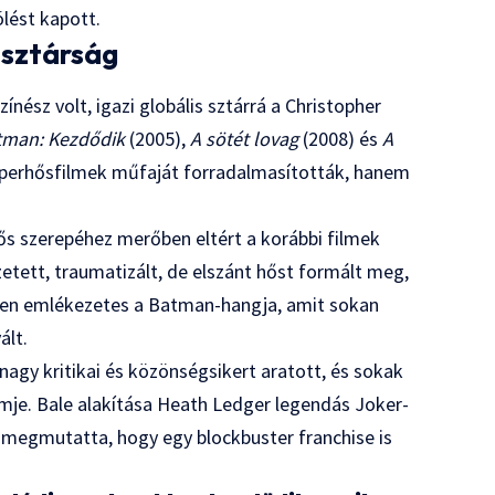
ölést kapott.
 sztárság
zínész volt, igazi globális sztárrá a Christopher
tman: Kezdődik
(2005),
A sötét lovag
(2008) és
A
perhősfilmek műfaját forradalmasították, hanem
s szerepéhez merőben eltért a korábbi filmek
zetett, traumatizált, de elszánt hőst formált meg,
sen emlékezetes a Batman-hangja, amit sokan
ált.
agy kritikai és közönségsikert aratott, és sokak
lmje. Bale alakítása Heath Ledger legendás Joker-
s megmutatta, hogy egy blockbuster franchise is