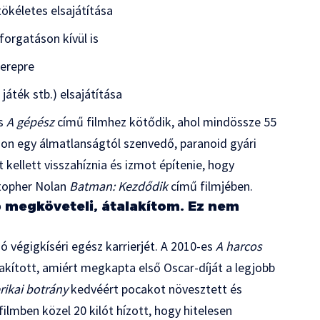
ökéletes elsajátítása
forgatáson kívül is
zerepre
áték stb.) elsajátítása
es
A gépész
című filmhez kötődik, ahol mindössze 55
son egy álmatlanságtól szenvedő, paranoid gyári
kellett visszahíznia és izmot építenie, hogy
stopher Nolan
Batman: Kezdődik
című filmjében.
p megköveteli, átalakítom. Ez nem
ió végigkíséri egész karrierjét. A 2010-es
A harcos
kított, amiért megkapta első Oscar-díját a legjobb
ikai botrány
kedvéért pocakot növesztett és
ilmben közel 20 kilót hízott, hogy hitelesen