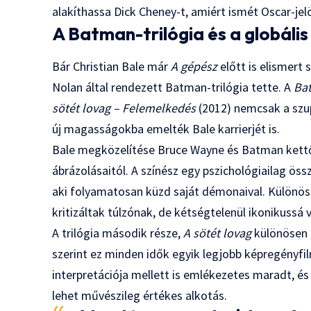
alakíthassa Dick Cheney-t, amiért ismét Oscar-jel
A Batman-trilógia és a globális
Bár Christian Bale már
A gépész
előtt is elismert s
Nolan által rendezett Batman-trilógia tette. A
Ba
sötét lovag – Felemelkedés
(2012) nemcsak a szu
új magasságokba emelték Bale karrierjét is.
Bale megközelítése Bruce Wayne és Batman kettő
ábrázolásaitól. A színész egy pszichológiailag öss
aki folyamatosan küzd saját démonaival. Különö
kritizáltak túlzónak, de kétségtelenül ikonikussá v
A trilógia második része,
A sötét lovag
különösen n
szerint ez minden idők egyik legjobb képregényfi
interpretációja mellett is emlékezetes maradt, é
lehet művészileg értékes alkotás.