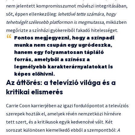
nem jelentett kompromisszumot művészi integritásában,
sőt, éppen ellenkezőleg:
lehetővé tette számára, hogy
tehetségét szélesebb platformon is megmutassa
, miközben
megőrizte a színházi gyökereiből fakadó hitelességet.
Fontos megjegyezni, hogy a színpadi
munka nem csupán egy ugródeszka,
hanem egy folyamatosan tápláló
forrás, amelyből a színész a
legmélyebb karakterárnyalatokat is
képes előhívni.
Az áttörés: a televízió világa és a
kritikai elismerés
Carrie Coon karrierjében az igazi fordulópontot a televíziós
szerepek hozták el, amelyek révén nemzetközi hírnévre
tett szert, és a kritikusok egyik kedvencévé vált. Két
sorozat különösen kiemelkedő ebből a szempontból:
A