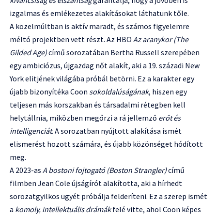
izgalmas és emlékezetes alakításokat láthatunk tőle.
A közelmúltban is aktív maradt, és számos figyelemre
méltó projektben vett részt. Az HBO
Az aranykor (The
Gilded Age)
című sorozatában Bertha Russell szerepében
egy ambiciózus, újgazdag nőt alakít, aki a 19. századi New
York elitjének világába próbál betörni. Ez a karakter egy
újabb bizonyítéka Coon
sokoldalúságának
, hiszen egy
teljesen más korszakban és társadalmi rétegben kell
helytállnia, miközben megőrzi a rá jellemző
erőt és
intelligenciát
. A sorozatban nyújtott alakítása ismét
elismerést hozott számára, és újabb közönséget hódított
meg.
A 2023-as
A bostoni fojtogató (Boston Strangler)
című
filmben Jean Cole újságírót alakította, aki a hírhedt
sorozatgyilkos ügyét próbálja felderíteni. Ez a szerep ismét
a
komoly, intellektuális drámák
felé vitte, ahol Coon képes