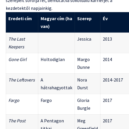
szerepeit sorolja fel, bemutatva sokoldalú karrierjét a
kezdetektől napjainkig.
Eredeti cím
Magyar cím (ha
Szerep
Év
van)
The Last
Jessica
2013
Keepers
Gone Girl
Holtodiglan
Margo
2014
Dunne
The Leftovers
A
Nora
2014-2017
hátrahagyottak
Durst
Fargo
Fargo
Gloria
2017
Burgle
The Post
A Pentagon
Meg
2017
titkai
Greenfield