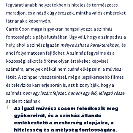
legváratlanabb helyzetekben is hiteles és természetes
maradjon, és a nézők úgy érezzék, mintha valós embereket
látnának a képernyőn.
Carrie Coon maga is gyakran hangsúlyozza a színház
fontosságát a pályafutásában. Úgy véli, hogy a színpad az a
hely, ahol a színész igazán
mélyre áshat a karakterekben
, és
ahol folyamatosan fejlődhet. A színház fegyelme és a
közösségi alkotás öröme olyan értékeket képvisel
számára, amelyek nélkül nem tudná elképzelni a művészi
létét. A színpadi visszatérései, még a legsikeresebb filmes
és televíziós karrierje során is, azt bizonyítják, hogy a
színház
nem egy lezárt fejezet, hanem egy élő, lélegző része
az identitásának.
Az igazi művész sosem feledkezik meg
gyökereiről, és a színház állandó
emlékeztető a mesterség alapjaira, a
hitelesség és a mélység fontosságára.