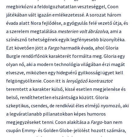
megbirkózni a feldolgozhatatlan veszteséggel, Coon
játékában vált igazán emlékezetessé. A sorozat három
évada alatt Nora fejlődése, a gyógyulás felé vezető útja, és
a szerelem megtalálása
mesterien volt ábrázolva
, ami a
színésznő tehetségének egyik legfényesebb bizonyítéka.
Ezt követően jött a
Fargo
harmadik évada, ahol Gloria
Burgle rendőrfőnök karakterét formálta meg. Gloria egy
olyan nő, aki a modern technológia világában érzi magát
elveszve, miközben egy hidegvérű gyilkossági ügyet kell
felgöngyölítenie. Coon itt is
lenyűgöző kontrasztot
teremtett a karakter külső, kissé esetlen megjelenése és
belső, rendíthetetlen elszántsága között. Gloria
szkeptikus, csendes, de rendkívül éles elméjű nyomozó, aki
a legváratlanabb pillanatokban képes humoros
megjegyzéseket tenni. Coon alakítása a
Fargo
-ban nem
csupán Emmy- és Golden Globe-jelölést hozott számára,