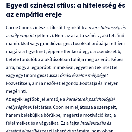
Egyedi színészi stílus: a hitelesség és
az empátia ereje
Carrie Coon színészi stílusát leginkább a
nyers hitelesség és
a mély empátia
jellemzi. Nem az a fajta színész, aki feltűnő
manírokkal vagy grandiózus gesztusokkal próbálja felhívni
magára a figyelmet; éppen ellenkezőleg, ő a csendesebb,
befelé fordulóbb alakításokban találja meg az erőt. Képes
arra, hogy a legapróbb mimikával, egyetlen tekintettel
vagy egy finom gesztussal
óriási érzelmi mélységet
közvetítsen, ami a nézőket elgondolkodtatja és mélyen
megérinti.
Az egyik legfőbb jellemzője a
karakterek pszichológiai
mélységének
feltárása. Coon nem eljátssza a szerepeit,
hanem belebújik a bőrükbe, megérti a motivációikat, a
félelmeiket és a vágyaikat. Ez a fajta
intellektuális és
érzelmi elmerülés
teszi lehetővé számára, hogy olyan