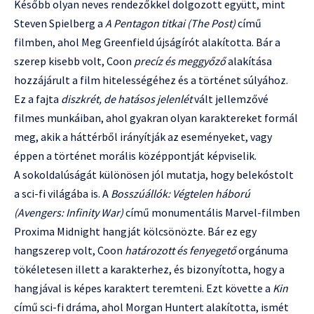
Később olyan neves rendezőkkel dolgozott együtt, mint
Steven Spielberg a
A Pentagon titkai (The Post)
című
filmben, ahol Meg Greenfield újságírót alakította. Bár a
szerep kisebb volt, Coon
precíz és meggyőző
alakítása
hozzájárult a film hitelességéhez és a történet súlyához.
Ez a fajta
diszkrét, de hatásos jelenlét
vált jellemzővé
filmes munkáiban, ahol gyakran olyan karaktereket formál
meg, akik a háttérből irányítják az eseményeket, vagy
éppen a történet morális középpontját képviselik.
A sokoldalúságát különösen jól mutatja, hogy belekóstolt
a sci-fi világába is. A
Bosszúállók: Végtelen háború
(Avengers: Infinity War)
című monumentális Marvel-filmben
Proxima Midnight hangját kölcsönözte. Bár ez egy
hangszerep volt, Coon
határozott és fenyegető
orgánuma
tökéletesen illett a karakterhez, és bizonyította, hogy a
hangjával is képes karaktert teremteni. Ezt követte a
Kin
című sci-fi dráma, ahol Morgan Huntert alakította, ismét