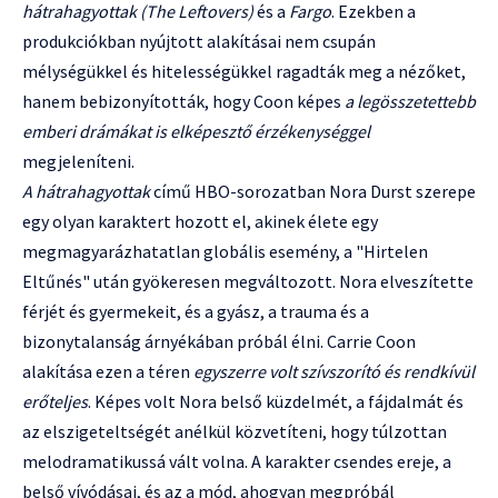
hátrahagyottak (The Leftovers)
és a
Fargo
. Ezekben a
produkciókban nyújtott alakításai nem csupán
mélységükkel és hitelességükkel ragadták meg a nézőket,
hanem bebizonyították, hogy Coon képes
a legösszetettebb
emberi drámákat is elképesztő érzékenységgel
megjeleníteni.
A hátrahagyottak
című HBO-sorozatban Nora Durst szerepe
egy olyan karaktert hozott el, akinek élete egy
megmagyarázhatatlan globális esemény, a "Hirtelen
Eltűnés" után gyökeresen megváltozott. Nora elveszítette
férjét és gyermekeit, és a gyász, a trauma és a
bizonytalanság árnyékában próbál élni. Carrie Coon
alakítása ezen a téren
egyszerre volt szívszorító és rendkívül
erőteljes
. Képes volt Nora belső küzdelmét, a fájdalmát és
az elszigeteltségét anélkül közvetíteni, hogy túlzottan
melodramatikussá vált volna. A karakter csendes ereje, a
belső vívódásai, és az a mód, ahogyan megpróbál