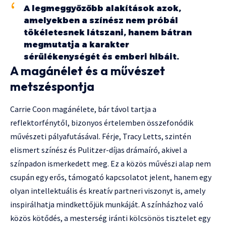
A legmeggyőzőbb alakítások azok,
amelyekben a színész nem próbál
tökéletesnek látszani, hanem bátran
megmutatja a karakter
sérülékenységét és emberi hibáit.
A magánélet és a művészet
metszéspontja
Carrie Coon magánélete, bár távol tartja a
reflektorfénytől, bizonyos értelemben összefonódik
művészeti pályafutásával. Férje, Tracy Letts, szintén
elismert színész és Pulitzer-díjas drámaíró, akivel a
színpadon ismerkedett meg. Ez a közös művészi alap nem
csupán egy erős, támogató kapcsolatot jelent, hanem egy
olyan intellektuális és kreatív partneri viszonyt is, amely
inspirálhatja mindkettőjük munkáját. A színházhoz való
közös kötődés, a mesterség iránti kölcsönös tisztelet egy