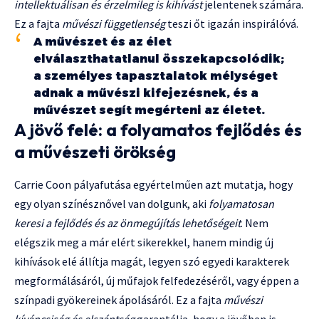
intellektuálisan és érzelmileg is kihívást
jelentenek számára.
Ez a fajta
művészi függetlenség
teszi őt igazán inspirálóvá.
A művészet és az élet
elválaszthatatlanul összekapcsolódik;
a személyes tapasztalatok mélységet
adnak a művészi kifejezésnek, és a
művészet segít megérteni az életet.
A jövő felé: a folyamatos fejlődés és
a művészeti örökség
Carrie Coon pályafutása egyértelműen azt mutatja, hogy
egy olyan színésznővel van dolgunk, aki
folyamatosan
keresi a fejlődés és az önmegújítás lehetőségeit
. Nem
elégszik meg a már elért sikerekkel, hanem mindig új
kihívások elé állítja magát, legyen szó egyedi karakterek
megformálásáról, új műfajok felfedezéséről, vagy éppen a
színpadi gyökereinek ápolásáról. Ez a fajta
művészi
kíváncsiság és elszántság
garantálja, hogy a jövőben is