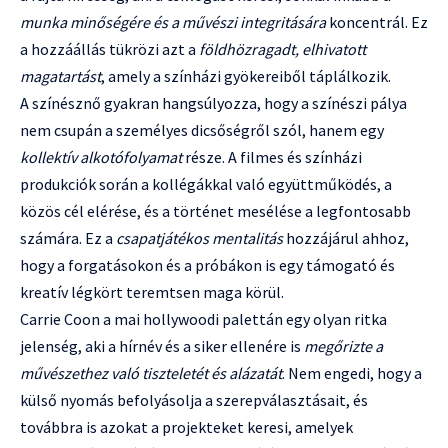
munka minőségére és a művészi integritására
koncentrál. Ez
a hozzáállás tükrözi azt a
földhözragadt, elhivatott
magatartást
, amely a színházi gyökereiből táplálkozik.
A színésznő gyakran hangsúlyozza, hogy a színészi pálya
nem csupán a személyes dicsőségről szól, hanem egy
kollektív alkotófolyamat
része. A filmes és színházi
produkciók során a kollégákkal való együttműködés, a
közös cél elérése, és a történet mesélése a legfontosabb
számára. Ez a
csapatjátékos mentalitás
hozzájárul ahhoz,
hogy a forgatásokon és a próbákon is egy támogató és
kreatív légkört teremtsen maga körül.
Carrie Coon a mai hollywoodi palettán egy olyan ritka
jelenség, aki a hírnév és a siker ellenére is
megőrizte a
művészethez való tiszteletét és alázatát
. Nem engedi, hogy a
külső nyomás befolyásolja a szerepválasztásait, és
továbbra is azokat a projekteket keresi, amelyek