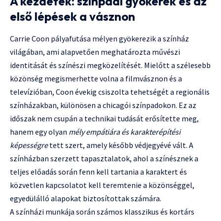
A kezdetek: színpadi gyökerek és az
első lépések a vásznon
Carrie Coon pályafutása mélyen gyökerezik a színház
világában, ami alapvetően meghatározta művészi
identitását és színészi megközelítését. Mielőtt a szélesebb
közönség megismerhette volna a filmvásznon és a
televízióban, Coon évekig csiszolta tehetségét a regionális
színházakban, különösen a chicagói színpadokon. Ez az
időszak nem csupán a technikai tudását erősítette meg,
hanem egy olyan
mély empátiára és karakterépítési
képességre
tett szert, amely később védjegyévé vált. A
színházban szerzett tapasztalatok, ahol a színésznek a
teljes előadás során fenn kell tartania a karaktert és
közvetlen kapcsolatot kell teremtenie a közönséggel,
egyedülálló alapokat biztosítottak számára.
A színházi munkája során számos klasszikus és kortárs