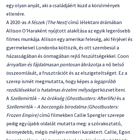
egy olyan anyát, aki a családjáért küzd a körülmények
ellenére.
A 2020-as
A fészek (The Nest)
című lélektani drámában
Allison O'Haraként nyújtott alakítása az egyik legerősebb
filmes munkája. Allison egy amerikai feleség, aki férjével és
gyermekeivel Londonba költözik, és ott szembesül a
házasságában és önmagában rejlő feszültségekkel. Coon
árnyaltan és fájdalmasan pontosan
ábrázolja a nő belső
összeomlását, a frusztrációt és az elszigeteltséget. Ez a
szerep ismét megmutatta, hogy képes a
legapróbb
rezdülésekkel is hatalmas érzelmi mélységet
közvetíteni.
A
Szellemirtók – Az örökség (Ghostbusters: Afterlife)
és a
Szellemirtók – A borzongás birodalma (Ghostbusters:
Frozen Empire)
című filmekben Callie Spengler szerepe
pedig egy újabb oldalát mutatta meg: a szórakoztató,
könnyedebb, mégis mélyen emberi karaktert. Callie, Egon