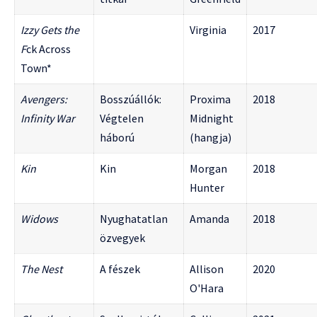
Izzy Gets the
Virginia
2017
F
ck Across
Town*
Avengers:
Bosszúállók:
Proxima
2018
Infinity War
Végtelen
Midnight
háború
(hangja)
Kin
Kin
Morgan
2018
Hunter
Widows
Nyughatatlan
Amanda
2018
özvegyek
The Nest
A fészek
Allison
2020
O'Hara