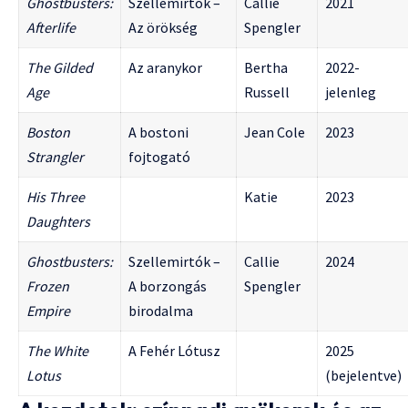
Ghostbusters:
Szellemirtók –
Callie
2021
Afterlife
Az örökség
Spengler
The Gilded
Az aranykor
Bertha
2022-
Age
Russell
jelenleg
Boston
A bostoni
Jean Cole
2023
Strangler
fojtogató
His Three
Katie
2023
Daughters
Ghostbusters:
Szellemirtók –
Callie
2024
Frozen
A borzongás
Spengler
Empire
birodalma
The White
A Fehér Lótusz
2025
Lotus
(bejelentve)