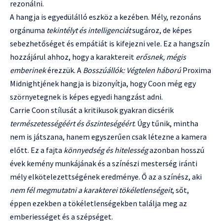
rezonálni.
A hangja is egyedülálló eszköz a kezében. Mély, rezonáns
orgánuma
tekintélyt és intelligenciát
sugároz, de képes
sebezhetőséget és empátiát is kifejezni vele. Ez a hangszín
hozzájárul ahhoz, hogy a karaktereit
erősnek, mégis
emberinek
érezzük. A
Bosszúállók: Végtelen háború
Proxima
Midnightjének hangja is bizonyítja, hogy Coon még egy
szörnyetegnek is képes egyedi hangzást adni.
Carrie Coon stílusát a kritikusok gyakran dicsérik
természetességéért és őszinteségéért
. Úgy tűnik, mintha
nem is játszana, hanem egyszerűen csak létezne a kamera
előtt. Ez a fajta
könnyedség és hitelesség
azonban hosszú
évek kemény munkájának és a színészi mesterség iránti
mély elkötelezettségének eredménye. Ő az a színész, aki
nem fél megmutatni a karakterei tökéletlenségeit
, sőt,
éppen ezekben a tökéletlenségekben találja meg az
emberiességet és a szépséget.