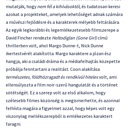
mutatják, hogy
nem fél a kihívásoktól
, és tudatosan keresi
azokat a projekteket, amelyek lehetőséget adnak számára
a művészi fejlődésre és a karakterek mélyebb feltárására.
Az egyik legkorábbi és legemlékezetesebb filmszerepe a
David Fincher rendezte
Holtodiglan (Gone Girl)
című
thrillerben volt, ahol Margo Dunne-t, Nick Dunne
ikertestvérét alakította. Margo karaktere a józan ész
hangja, aki a családi dráma és a médiafelhajtás közepette
próbálja fenntartani a realitást. Coon alakítása
természetes, földhözragadt és rendkívül hiteles
volt, ami
ellensúlyozta a film noir-szerű hangulatát és a történet
sötétségét. Ez a szerep volt az első alkalom, hogy
szélesebb filmes közönség is megismerhette, és azonnal
felhívta magára a figyelmet azzal, hogy képes volt egy
viszonylag mellékszerepből is emlékezetes karaktert
faragni.