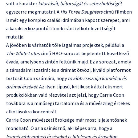
volt a karakter
kitartását, bátorságát és sebezhetőségét
egyszerre megmutatni. A
His Three Daughters
című filmben
ismét egy komplex családi drámában kapott szerepet, ami
a karakterközpontú filmek iránti elkötelezettségét
mutatja.
A jövőben is várhatók tőle izgalmas projektek, például a
The White Lotus
című HBO-sorozat bejelentett következő
évada, amelyben szintén feltűnik majd. Ez a sorozat, amely
a társadalmi szatírát és a drámát ötvözi, kiváló platformot
biztosít Coon számára, hogy
tovább csiszolja komédiai és
drámai érzékét
. Az ilyen típusú, kritikusok által elismert
produkciókban való részvétel azt jelzi, hogy Carrie Coon
továbbra is a minőségi tartalomra és a művészileg értékes
alkotásokra koncentrál.
Carrie Coon művészeti öröksége már most is jelentősnek
mondható. Ő az a színésznő, aki képes arra, hogy a
legmélyebb emberi érzéseket is hitelesen és árnyaltan