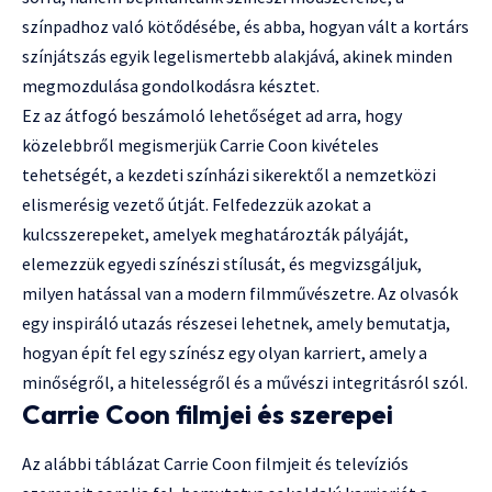
színpadhoz való kötődésébe, és abba, hogyan vált a kortárs
színjátszás egyik legelismertebb alakjává, akinek minden
megmozdulása gondolkodásra késztet.
Ez az átfogó beszámoló lehetőséget ad arra, hogy
közelebbről megismerjük Carrie Coon kivételes
tehetségét, a kezdeti színházi sikerektől a nemzetközi
elismerésig vezető útját. Felfedezzük azokat a
kulcsszerepeket, amelyek meghatározták pályáját,
elemezzük egyedi színészi stílusát, és megvizsgáljuk,
milyen hatással van a modern filmművészetre. Az olvasók
egy inspiráló utazás részesei lehetnek, amely bemutatja,
hogyan épít fel egy színész egy olyan karriert, amely a
minőségről, a hitelességről és a művészi integritásról szól.
Carrie Coon filmjei és szerepei
Az alábbi táblázat Carrie Coon filmjeit és televíziós