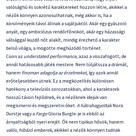
valósághű és sokrétű karaktereket hozzon létre, akikkel a
nézők könnyen azonosulhatnak, még akkor is, ha a
körülményeik távol állnak a sajátjuktól. Akár egy gyászoló
anyát, egy ambiciózus rendőrfőnököt, akár egy házassági
válsággal küzdő nőt alakít, mindig érezhető a karakter
belső világa, a mögötte meghúzódó történet.
Coon az
understated performance
, azaz a visszafogott, de
annál hatásosabb játék mestere. Nem túljátssza a drámát,
hanem
finoman adagolja az érzelmeket
, így azok annál
erőteljesebben ütnek. Ez a megközelítés különösen
hatékony a televíziós sorozatokban, ahol a karakterek
hosszú távon fejlődnek, és a nézőknek idejük van
megismerni és megszeretni őket.
A hátrahagyottak
Nora
Durstje vagy a
Fargo
Gloria Burgle-je is ebből az
árnyaltságból nyeri erejét. Ők nem tipikus hősök, hanem
valós, hibázó emberek
, akikkel a nézők könnyen tudnak