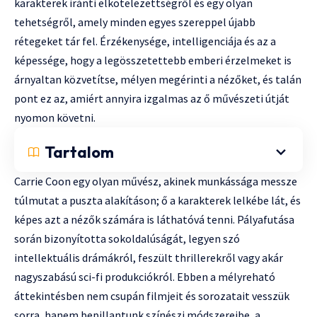
karakterek iránti elkötelezettségről és egy olyan
tehetségről, amely minden egyes szereppel újabb
rétegeket tár fel. Érzékenysége, intelligenciája és az a
képessége, hogy a legösszetettebb emberi érzelmeket is
árnyaltan közvetítse, mélyen megérinti a nézőket, és talán
pont ez az, amiért annyira izgalmas az ő művészeti útját
nyomon követni.
Tartalom
Carrie Coon egy olyan művész, akinek munkássága messze
túlmutat a puszta alakításon; ő a karakterek lelkébe lát, és
képes azt a nézők számára is láthatóvá tenni. Pályafutása
során bizonyította sokoldalúságát, legyen szó
intellektuális drámákról, feszült thrillerekről vagy akár
nagyszabású sci-fi produkciókról. Ebben a mélyreható
áttekintésben nem csupán filmjeit és sorozatait vesszük
sorra, hanem bepillantunk színészi módszereibe, a