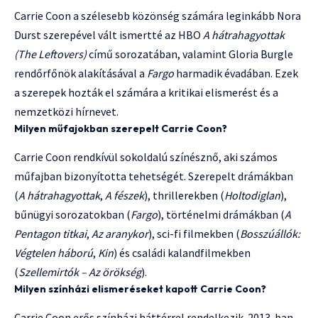
Carrie Coon a szélesebb közönség számára leginkább Nora
Durst szerepével vált ismertté az HBO
A hátrahagyottak
(The Leftovers)
című sorozatában, valamint Gloria Burgle
rendőrfőnök alakításával a
Fargo
harmadik évadában. Ezek
a szerepek hozták el számára a kritikai elismerést és a
nemzetközi hírnevet.
Milyen műfajokban szerepelt Carrie Coon?
Carrie Coon rendkívül sokoldalú színésznő, aki számos
műfajban bizonyította tehetségét. Szerepelt drámákban
(
A hátrahagyottak
,
A fészek
), thrillerekben (
Holtodiglan
),
bűnügyi sorozatokban (
Fargo
), történelmi drámákban (
A
Pentagon titkai
,
Az aranykor
), sci-fi filmekben (
Bosszúállók:
Végtelen háború
,
Kin
) és családi kalandfilmekben
(
Szellemirtók – Az örökség
).
Milyen színházi elismeréseket kapott Carrie Coon?
Carrie Coon erős színházi háttérrel rendelkezik. 2013-ban