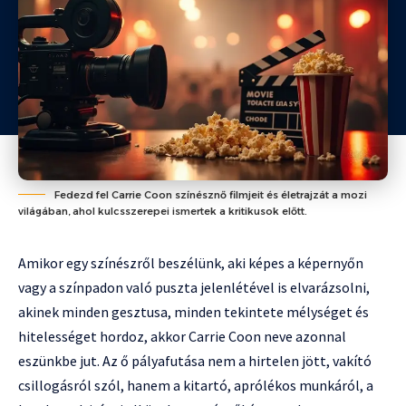
Fedezd fel Carrie Coon színésznő filmjeit és életrajzát a mozi
világában, ahol kulcsszerepei ismertek a kritikusok előtt.
Amikor egy színészről beszélünk, aki képes a képernyőn
vagy a színpadon való puszta jelenlétével is elvarázsolni,
akinek minden gesztusa, minden tekintete mélységet és
hitelességet hordoz, akkor Carrie Coon neve azonnal
eszünkbe jut. Az ő pályafutása nem a hirtelen jött, vakító
csillogásról szól, hanem a kitartó, aprólékos munkáról, a