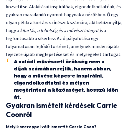
közvetítse. Alakításai inspirálóak, elgondolkodtatóak, és
gyakran maradandó nyomot hagynak a nézőkben. Ő egy
olyan példa a kortárs színészek számára, aki bebizonyítja,
hogy a
kitartás, a tehetség és a művészi integritás
a
legfontosabb a sikerhez. Az ő pályafutása egy
folyamatosan fejlődő történet, amelynek minden újabb
fejezete újabb meglepetéseket és mélységeket tartogat.
A valódi művészeti örökség nem a
díjak számában rejlik, hanem abban,
hogy a művész képes-e inspirálni,
elgondolkodtatni és mélyen
megérinteni a közönséget, hosszú időn
át.
Gyakran ismételt kérdések Carrie
Coonról
Melyik szereppel vált ismertté Carrie Coon?