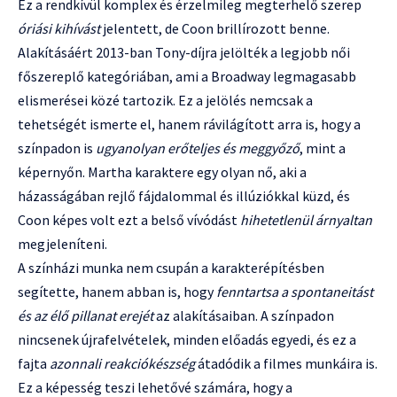
Ez a rendkívül komplex és érzelmileg megterhelő szerep
óriási kihívást
jelentett, de Coon brillírozott benne.
Alakításáért 2013-ban Tony-díjra jelölték a legjobb női
főszereplő kategóriában, ami a Broadway legmagasabb
elismerései közé tartozik. Ez a jelölés nemcsak a
tehetségét ismerte el, hanem rávilágított arra is, hogy a
színpadon is
ugyanolyan erőteljes és meggyőző
, mint a
képernyőn. Martha karaktere egy olyan nő, aki a
házasságában rejlő fájdalommal és illúziókkal küzd, és
Coon képes volt ezt a belső vívódást
hihetetlenül árnyaltan
megjeleníteni.
A színházi munka nem csupán a karakterépítésben
segítette, hanem abban is, hogy
fenntartsa a spontaneitást
és az élő pillanat erejét
az alakításaiban. A színpadon
nincsenek újrafelvételek, minden előadás egyedi, és ez a
fajta
azonnali reakciókészség
átadódik a filmes munkáira is.
Ez a képesség teszi lehetővé számára, hogy a