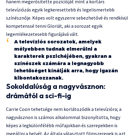
hanem megerősítette pozícióját mint a kortárs
televíziózás egyik legkeresettebb és legelismertebb
színésznője. Képes volt egyszerre sebezhetővé és rendkívül
kompetenssé tenni Gloriát, aki a sorozat egyik
legemlékezetesebb figurájává vált.
A televíziós sorozatok, amelyek
mélyebben tudnak elmerülni a
karakterek pszichéjében, gyakran a
színészek számára a legnagyobb
lehetőséget kínálják arra, hogy igazán
kibontakozzanak.
Sokoldalúság a nagyvásznon:
drámától a sci-fi-ig
Carrie Coon tehetsége nem korlátozódik a televízióra; a
nagyvásznon is számos alkalommal bizonyította, hogy
képes a legkülönfélébb műfajokban és szerepekben is
megállni a helyét. Az általa választott filmszerepek is azt