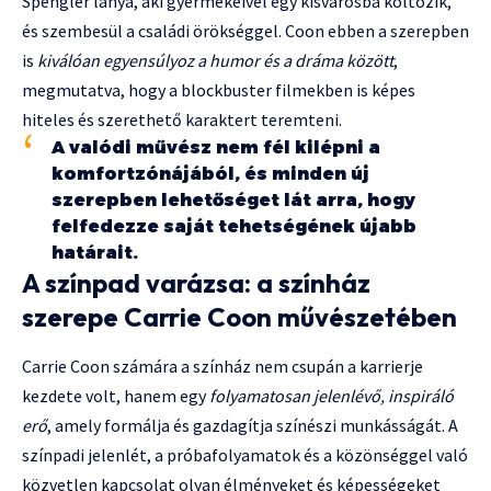
Spengler lánya, aki gyermekeivel egy kisvárosba költözik,
és szembesül a családi örökséggel. Coon ebben a szerepben
is
kiválóan egyensúlyoz a humor és a dráma között
,
megmutatva, hogy a blockbuster filmekben is képes
hiteles és szerethető karaktert teremteni.
A valódi művész nem fél kilépni a
komfortzónájából, és minden új
szerepben lehetőséget lát arra, hogy
felfedezze saját tehetségének újabb
határait.
A színpad varázsa: a színház
szerepe Carrie Coon művészetében
Carrie Coon számára a színház nem csupán a karrierje
kezdete volt, hanem egy
folyamatosan jelenlévő, inspiráló
erő
, amely formálja és gazdagítja színészi munkásságát. A
színpadi jelenlét, a próbafolyamatok és a közönséggel való
közvetlen kapcsolat olyan élményeket és képességeket