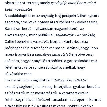
olyan alapot teremt, amely
gazdagítja mind Coon, mind
Letts művészetét
.
A családalapítás és az anyaság is új perspektívákat nyitott
számára, amelyek finoman átszűrődhetnek alakításaiba.
Bár ritkán beszél nyilvánosan magánéletéről, az
anyaszerepek, mint például a
Szellemirtők – Az örökség
Callie Spenglerje vagy a
Kin
Morgan Hunterje, extra
mélységet és hitelességet kaphatnak azáltal, hogy Coon
maga is anya. Ez a
személyes tapasztalat
lehetővé teszi
számára, hogy az anyai ösztönöket, a gondoskodást és a
félelmeket valósághűen ábrázolja, anélkül, hogy
túlzásokba esne.
Coon a nyilvánosság előtt is
intelligens és reflektív
személyiségként jelenik meg. Interjúiban gyakran beszél a
színészetről mint mesterségről, a karakterek iránti
felelősségről és a művészet társadalmi szerepéről. Nem az
a fajta híresség, aki a csillogást keresi, sokkal inkább a