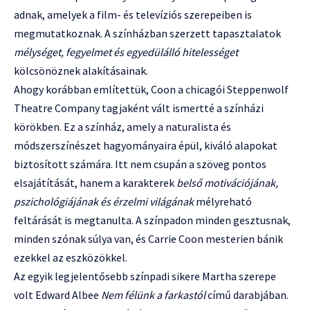
adnak, amelyek a film- és televíziós szerepeiben is
megmutatkoznak. A színházban szerzett tapasztalatok
mélységet, fegyelmet és egyedülálló hitelességet
kölcsönöznek alakításainak.
Ahogy korábban említettük, Coon a chicagói Steppenwolf
Theatre Company tagjaként vált ismertté a színházi
körökben. Ez a színház, amely a naturalista és
módszerszínészet hagyományaira épül, kiváló alapokat
biztosított számára. Itt nem csupán a szöveg pontos
elsajátítását, hanem a karakterek
belső motivációjának,
pszichológiájának és érzelmi világának
mélyreható
feltárását is megtanulta. A színpadon minden gesztusnak,
minden szónak súlya van, és Carrie Coon mesterien bánik
ezekkel az eszközökkel.
Az egyik legjelentősebb színpadi sikere Martha szerepe
volt Edward Albee
Nem félünk a farkastól
című darabjában.