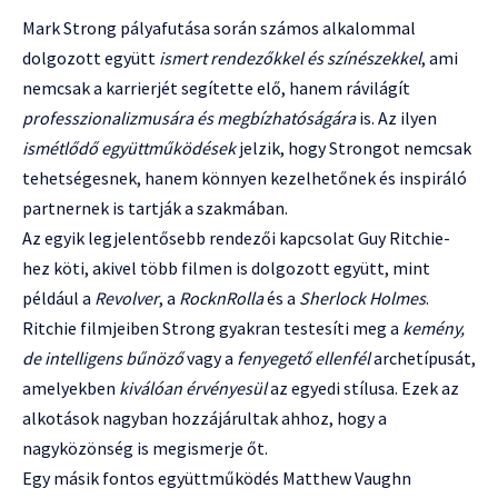
Mark Strong pályafutása során számos alkalommal
dolgozott együtt
ismert rendezőkkel és színészekkel
, ami
nemcsak a karrierjét segítette elő, hanem rávilágít
professzionalizmusára és megbízhatóságára
is. Az ilyen
ismétlődő együttműködések
jelzik, hogy Strongot nemcsak
tehetségesnek, hanem könnyen kezelhetőnek és inspiráló
partnernek is tartják a szakmában.
Az egyik legjelentősebb rendezői kapcsolat Guy Ritchie-
hez köti, akivel több filmen is dolgozott együtt, mint
például a
Revolver
, a
RocknRolla
és a
Sherlock Holmes
.
Ritchie filmjeiben Strong gyakran testesíti meg a
kemény,
de intelligens bűnöző
vagy a
fenyegető ellenfél
archetípusát,
amelyekben
kiválóan érvényesül
az egyedi stílusa. Ezek az
alkotások nagyban hozzájárultak ahhoz, hogy a
nagyközönség is megismerje őt.
Egy másik fontos együttműködés Matthew Vaughn