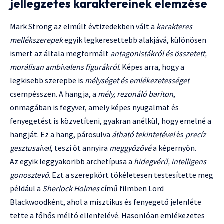
jellegzetes karaktereinek elemzése
Mark Strong az elmúlt évtizedekben vált a
karakteres
mellékszerepek
egyik legkeresettebb alakjává, különösen
ismert az általa megformált
antagonistákról és összetett,
morálisan ambivalens figurákról
. Képes arra, hogy a
legkisebb szerepbe is
mélységet és emlékezetességet
csempésszen. A hangja, a
mély, rezonáló bariton
,
önmagában is fegyver, amely képes nyugalmat és
fenyegetést is közvetíteni, gyakran anélkül, hogy emelné a
hangját. Ez a hang, párosulva
átható tekintetével
és
precíz
gesztusaival
, teszi őt annyira
meggyőzővé
a képernyőn.
Az egyik leggyakoribb archetípusa a
hidegvérű, intelligens
gonosztevő
. Ezt a szerepkört tökéletesen testesítette meg
például a
Sherlock Holmes
című filmben Lord
Blackwoodként, ahol a misztikus és fenyegető jelenléte
tette a főhős méltó ellenfelévé. Hasonlóan emlékezetes