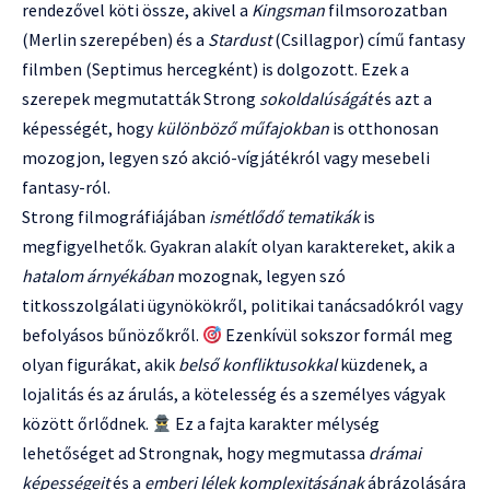
rendezővel köti össze, akivel a
Kingsman
filmsorozatban
(Merlin szerepében) és a
Stardust
(Csillagpor) című fantasy
filmben (Septimus hercegként) is dolgozott. Ezek a
szerepek megmutatták Strong
sokoldalúságát
és azt a
képességét, hogy
különböző műfajokban
is otthonosan
mozogjon, legyen szó akció-vígjátékról vagy mesebeli
fantasy-ról.
Strong filmográfiájában
ismétlődő tematikák
is
megfigyelhetők. Gyakran alakít olyan karaktereket, akik a
hatalom árnyékában
mozognak, legyen szó
titkosszolgálati ügynökökről, politikai tanácsadókról vagy
befolyásos bűnözőkről.
Ezenkívül sokszor formál meg
olyan figurákat, akik
belső konfliktusokkal
küzdenek, a
lojalitás és az árulás, a kötelesség és a személyes vágyak
között őrlődnek.
Ez a fajta karakter mélység
lehetőséget ad Strongnak, hogy megmutassa
drámai
képességeit
és a
emberi lélek komplexitásának
ábrázolására