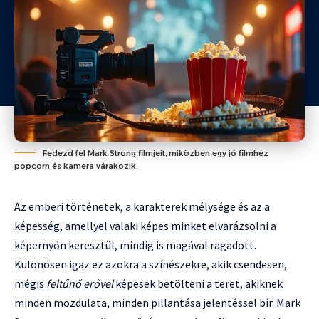
Fedezd fel Mark Strong filmjeit, miközben egy jó filmhez
popcorn és kamera várakozik.
Az emberi történetek, a karakterek mélysége és az a
képesség, amellyel valaki képes minket elvarázsolni a
képernyőn keresztül, mindig is magával ragadott.
Különösen igaz ez azokra a színészekre, akik csendesen,
mégis
feltűnő erővel
képesek betölteni a teret, akiknek
minden mozdulata, minden pillantása jelentéssel bír. Mark