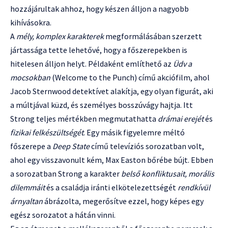
hozzájárultak ahhoz, hogy készen álljon a nagyobb
kihívásokra.
A
mély, komplex karakterek
megformálásában szerzett
jártassága tette lehetővé, hogy a főszerepekben is
hitelesen álljon helyt. Példaként említhető az
Üdv a
mocsokban
(Welcome to the Punch) című akciófilm, ahol
Jacob Sternwood detektívet alakítja, egy olyan figurát, aki
a múltjával küzd, és személyes bosszúvágy hajtja. Itt
Strong teljes mértékben megmutathatta
drámai erejét
és
fizikai felkészültségét
. Egy másik figyelemre méltó
főszerepe a
Deep State
című televíziós sorozatban volt,
ahol egy visszavonult kém, Max Easton bőrébe bújt. Ebben
a sorozatban Strong a karakter
belső konfliktusait, morális
dilemmáit
és a családja iránti elkötelezettségét
rendkívül
árnyaltan
ábrázolta, megerősítve ezzel, hogy képes egy
egész sorozatot a hátán vinni.