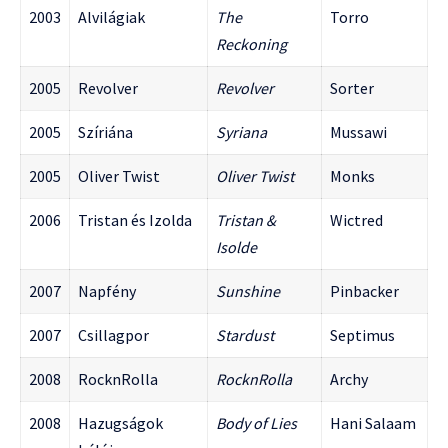
2003
Alvilágiak
The
Torro
Reckoning
2005
Revolver
Revolver
Sorter
2005
Szíriána
Syriana
Mussawi
2005
Oliver Twist
Oliver Twist
Monks
2006
Tristan és Izolda
Tristan &
Wictred
Isolde
2007
Napfény
Sunshine
Pinbacker
2007
Csillagpor
Stardust
Septimus
2008
RocknRolla
RocknRolla
Archy
2008
Hazugságok
Body of Lies
Hani Salaam