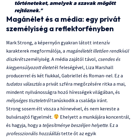
történeteket, amelyek a szavak mögött
rejtőznek.”
Magánélet és a média: egy privát
személyiség a reflektorfényben
Mark Strong, a képernyőn gyakran látott intenzív
karakterek megformálója, a
magánéletét illetően rendkívül
diszkrét
személyiség. A média zajától távol,
csendes és
kiegyensúlyozott életet
él feleségével, Liza Marshall
producerrel és két fiukkal, Gabriellel és Roman-nel. Ez a
tudatos választás
a privát szféra megőrzésére ritka a mai,
mindent nyilvánosságra hozó hírességek világában, és
mélységes tiszteletről
tanúskodik a családja iránt.
Strong sosem élt vissza a hírnevével, és nem kereste a
bulvársajtó figyelmét.
Ehelyett a munkájára koncentrál,
és hagyja, hogy a
teljesítménye beszéljen helyette
. Ez a
professzionális hozzáállás
tette őt az egyik