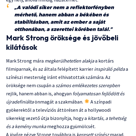
„A valódi siker nem a reflektorfényben
mérhető, hanem abban a békében és
stabilitásban, amit az ember a saját
otthonában, a szerettei körében talál.”
Mark Strong öröksége és jövőbeli
kilátások
Mark Strong mára
megkerülhetetlen alakja
a kortárs
filmiparnak, és az általa felépített karrier
inspiráló példa
a
színészi mesterség iránt elhivatottak számára. Az
öröksége nem csupán a
számos emlékezetes szerepben
rejlik, hanem abban is, ahogyan
folyamatosan fejlődött és
újradefiniálta
önmagát a szakmában.
A színpadi
gyökerektől a televíziós áttörésen át a hollywoodi
sikerekig vezető útja bizonyítja, hogy a
kitartás, a tehetség
és a kemény munka
meghozza gyümölcsét.
A jövőre nézve Strong továbbra is
keresett színész
marad,