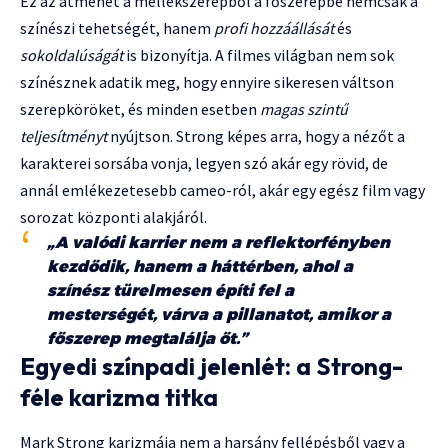
Ez az átmenet a mellékszerepből a főszerepbe nemcsak a
színészi tehetségét, hanem
profi hozzáállását
és
sokoldalúságát
is bizonyítja. A filmes világban nem sok
színésznek adatik meg, hogy ennyire sikeresen váltson
szerepköröket, és minden esetben
magas szintű
teljesítményt
nyújtson. Strong képes arra, hogy a nézőt a
karakterei sorsába vonja, legyen szó akár egy rövid, de
annál emlékezetesebb cameo-ról, akár egy egész film vagy
sorozat központi alakjáról.
„A valódi karrier nem a reflektorfényben
kezdődik, hanem a háttérben, ahol a
színész türelmesen építi fel a
mesterségét, várva a pillanatot, amikor a
főszerep megtalálja őt.”
Egyedi színpadi jelenlét: a Strong-
féle karizma titka
Mark Strong karizmája nem a harsány fellépésből vagy a