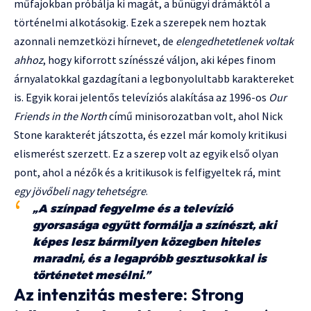
műfajokban próbálja ki magát, a bűnügyi drámáktól a
történelmi alkotásokig. Ezek a szerepek nem hoztak
azonnali nemzetközi hírnevet, de
elengedhetetlenek voltak
ahhoz
, hogy kiforrott színésszé váljon, aki képes finom
árnyalatokkal gazdagítani a legbonyolultabb karaktereket
is. Egyik korai jelentős televíziós alakítása az 1996-os
Our
Friends in the North
című minisorozatban volt, ahol Nick
Stone karakterét játszotta, és ezzel már komoly kritikusi
elismerést szerzett. Ez a szerep volt az egyik első olyan
pont, ahol a nézők és a kritikusok is felfigyeltek rá, mint
egy jövőbeli nagy tehetségre
.
„A színpad fegyelme és a televízió
gyorsasága együtt formálja a színészt, aki
képes lesz bármilyen közegben hiteles
maradni, és a legapróbb gesztusokkal is
történetet mesélni.”
Az intenzitás mestere: Strong