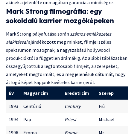
akinek a jelenléte önmagában garancia a minőségre.
Mark Strong filmográfia: egy
sokoldalú karrier mozgóképeken
Mark Strong pályafutása során
számos emlékezetes
alakítással
ajándékozott meg minket, filmjei széles
spektrumon mozognak, a nagyszabású hollywoodi
produkcióktól a független drámákig. Az alábbi táblázatban
összegyűjtöttük a legfontosabb filmjeit, a szerepeket,
amelyeket megformált, és a megjelenésük dátumát, hogy
átfogó képet kapjunk kivételes karrierjéről.
Év
Magyar cím
Eredeti cím
Szerep
1993
Centúrió
Century
Fiú
1994
Pap
Priest
Michael
1996
Emma
Emma
Mr.