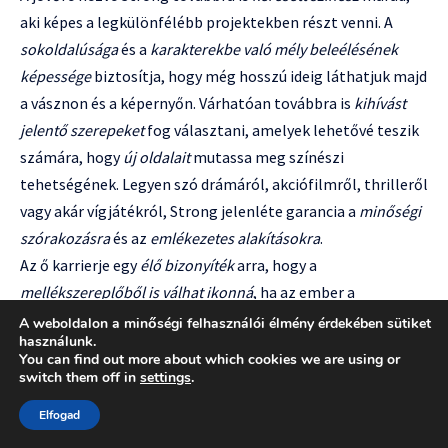
aki képes a legkülönfélébb projektekben részt venni. A
sokoldalúsága
és a
karakterekbe való mély beleélésének
képessége
biztosítja, hogy még hosszú ideig láthatjuk majd
a vásznon és a képernyőn. Várhatóan továbbra is
kihívást
jelentő szerepeket
fog választani, amelyek lehetővé teszik
számára, hogy
új oldalait
mutassa meg színészi
tehetségének. Legyen szó drámáról, akciófilmről, thrilleről
vagy akár vígjátékról, Strong jelenléte garancia a
minőségi
szórakozásra
és az
emlékezetes alakításokra
.
Az ő karrierje egy
élő bizonyíték
arra, hogy a
mellékszereplőből is válhat ikonná
, ha az ember a
mesterségét helyezi előtérbe
a hírnév hajszolása helyett.
A weboldalon a minőségi felhasználói élmény érdekében sütiket
használunk.
Strong
diszkrét, de annál hatásosabb jelenléte
a
You can find out more about which cookies we are using or
filmvásznon és a televízióban
tartós nyomot
hagy a
switch them off in
settings
.
nézőkben, és folyamatosan emlékeztet minket arra, hogy
Elfogad
a
valódi színészi tehetség
nem a felhajtásban, hanem a