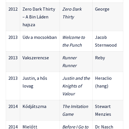
2012
Zero Dark Thirty
Zero Dark
George
– A Bin Láden
Thirty
hajsza
2013
Üdv a mocsokban
Welcome to
Jacob
the Punch
Sternwood
2013
Vakszerencse
Runner
Reby
Runner
2013
Justin, a hős
Justin and the
Heraclio
lovag
Knights of
(hang)
Valour
2014
Kódjátszma
The Imitation
Stewart
Game
Menzies
2014
Mielőtt
Before I Go to
Dr. Nasch