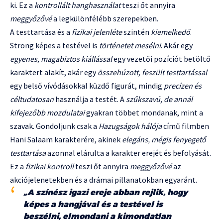
ki. Ez a
kontrollált hanghasználat
teszi őt annyira
meggyőzővé
a legkülönfélébb szerepekben.
A testtartása és a
fizikai jelenléte
szintén
kiemelkedő
.
Strong képes a testével is
történetet mesélni
. Akár egy
egyenes, magabiztos kiállással
egy vezetői pozíciót betöltő
karaktert alakít, akár egy
összehúzott, feszült testtartással
egy belső vívódásokkal küzdő figurát, mindig
precízen és
céltudatosan
használja a testét. A
szűkszavú, de annál
kifejezőbb mozdulatai
gyakran többet mondanak, mint a
szavak. Gondoljunk csak a
Hazugságok hálója
című filmben
Hani Salaam karakterére, akinek
elegáns, mégis fenyegető
testtartása
azonnal elárulta a karakter erejét és befolyását.
Ez a
fizikai kontroll
teszi őt annyira
meggyőzővé
az
akciójelenetekben és a drámai pillanatokban egyaránt.
„A színész igazi ereje abban rejlik, hogy
képes a hangjával és a testével is
beszélni, elmondani a kimondatlan