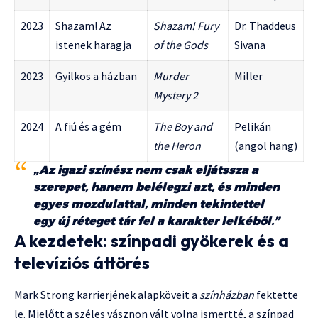
2023
Shazam! Az
Shazam! Fury
Dr. Thaddeus
istenek haragja
of the Gods
Sivana
2023
Gyilkos a házban
Murder
Miller
Mystery 2
2024
A fiú és a gém
The Boy and
Pelikán
the Heron
(angol hang)
„Az igazi színész nem csak eljátssza a
szerepet, hanem belélegzi azt, és minden
egyes mozdulattal, minden tekintettel
egy új réteget tár fel a karakter lelkéből.”
A kezdetek: színpadi gyökerek és a
televíziós áttörés
Mark Strong karrierjének alapköveit a
színházban
fektette
le. Mielőtt a széles vásznon vált volna ismertté, a színpad