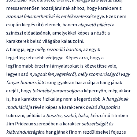
messzemenően hozzájárulnak ahhoz, hogy karaktereit
azonnal felismerhetővé és emlékezetessé
tegye. Ezek nem
csupán kiegészítő elemek, hanem
alapvető pillérei
a
színészi előadásának, amelyekkel képes a nézőt a
karakterek belső világába kalauzolni.
A hangja, egy
mély, rezonáló bariton
, az egyik
legjellegzetesebb védjegye. Képes arra, hogy a
legfinomabb érzelmi árnyalatokat is közvetítse vele,
legyen szó
nyugodt fenyegetésről, mély szomorúságról vagy
fanyar humorról
. Strong gyakran használja a hangjának
erejét, hogy
tekintélyt parancsoljon
a képernyőn, még akkor
is, ha a karaktere fizikailag nem a legerősebb. A
hangjának
modulációja
révén képes a karakterek
belső állapotát
is
tükrözni, például a
Suszter, szabó, baka, kém
című filmben
Jim Prideaux szerepében a karakter
sebzettségét és
kiábrándultságát
a hangjának finom rezdüléseivel fejezte