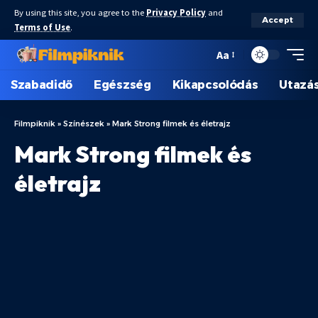
By using this site, you agree to the
Privacy Policy
and
Accept
Terms of Use
.
Aa
Szabadidő
Egészség
Kikapcsolódás
Utazá
Filmpiknik
»
Színészek
»
Mark Strong filmek és életrajz
Mark Strong filmek és
életrajz