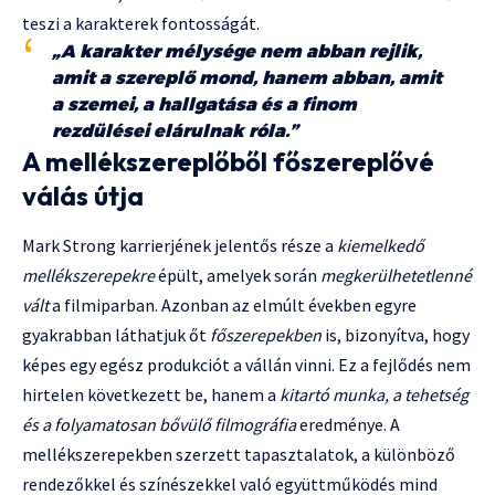
teszi a karakterek fontosságát.
„A karakter mélysége nem abban rejlik,
amit a szereplő mond, hanem abban, amit
a szemei, a hallgatása és a finom
rezdülései elárulnak róla.”
A mellékszereplőből főszereplővé
válás útja
Mark Strong karrierjének jelentős része a
kiemelkedő
mellékszerepekre
épült, amelyek során
megkerülhetetlenné
vált
a filmiparban. Azonban az elmúlt években egyre
gyakrabban láthatjuk őt
főszerepekben
is, bizonyítva, hogy
képes egy egész produkciót a vállán vinni. Ez a fejlődés nem
hirtelen következett be, hanem a
kitartó munka, a tehetség
és a folyamatosan bővülő filmográfia
eredménye. A
mellékszerepekben szerzett tapasztalatok, a különböző
rendezőkkel és színészekkel való együttműködés mind