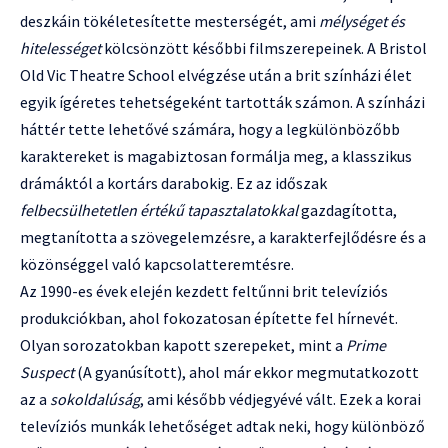
deszkáin tökéletesítette mesterségét, ami
mélységet és
hitelességet
kölcsönzött későbbi filmszerepeinek. A Bristol
Old Vic Theatre School elvégzése után a brit színházi élet
egyik ígéretes tehetségeként tartották számon. A színházi
háttér tette lehetővé számára, hogy a legkülönbözőbb
karaktereket is magabiztosan formálja meg, a klasszikus
drámáktól a kortárs darabokig. Ez az időszak
felbecsülhetetlen értékű tapasztalatokkal
gazdagította,
megtanította a szövegelemzésre, a karakterfejlődésre és a
közönséggel való kapcsolatteremtésre.
Az 1990-es évek elején kezdett feltűnni brit televíziós
produkciókban, ahol fokozatosan építette fel hírnevét.
Olyan sorozatokban kapott szerepeket, mint a
Prime
Suspect
(A gyanúsított), ahol már ekkor megmutatkozott
az a
sokoldalúság
, ami később védjegyévé vált. Ezek a korai
televíziós munkák lehetőséget adtak neki, hogy különböző