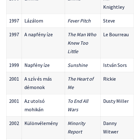
Knightley
1997
Lázálom
Fever Pitch
Steve
1997
A napfény íze
The Man Who
Le Bourreau
Knew Too
Little
1999
Napfény íze
Sunshine
István Sors
2001
A szív és más
The Heart of
Rickie
démonok
Me
2001
Az utolsó
To End All
Dusty Miller
mohikán
Wars
2002
Különvélemény
Minority
Danny
Report
Witwer