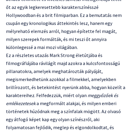
őt az egyik legkeresettebb karakterszínésszé
Hollywoodban és a brit filmiparban. Ez a bemutatás nem
csupán egy kronologikus áttekintés lesz, hanem egy
mélyreható elemzés arról, hogyan építette fel magát,
milyen szerepek formálták, és mi teszi őt annyira
különlegessé a mai mozi világában.
Ez a részletes utazás Mark Strong életútjába és
filmográfiájába rávilágít majd azokra a kulcsfontosságú
pillanatokra, amelyek meghatározták pályáját,
megismerkedhetünk azokkal a filmekkel, amelyekben
brillírozott, és betekintést nyerünk abba, hogyan közelít a
karaktereihez. Felfedezzük, miért olyan
meggyőzőek és
emlékezetesek
a megformált alakjai, és milyen emberi
történetek húzódnak meg a színfalak mögött. Az olvasó
egy átfogó képet kap egy olyan színészről, aki
folyamatosan fejlődik, meglep és elgondolkodtat, és