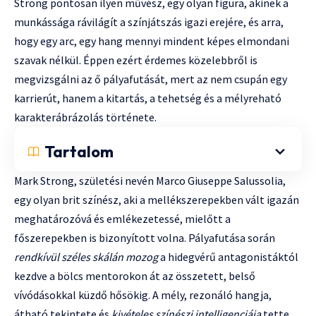
Strong pontosan ilyen művész, egy olyan figura, akinek a
munkássága rávilágít a színjátszás igazi erejére, és arra,
hogy egy arc, egy hang mennyi mindent képes elmondani
szavak nélkül. Éppen ezért érdemes közelebbről is
megvizsgálni az ő pályafutását, mert az nem csupán egy
karrierút, hanem a kitartás, a tehetség és a mélyreható
karakterábrázolás története.
Tartalom
Mark Strong, születési nevén Marco Giuseppe Salussolia,
egy olyan brit színész, aki a mellékszerepekben vált igazán
meghatározóvá és emlékezetessé, mielőtt a
főszerepekben is bizonyított volna. Pályafutása során
rendkívül széles skálán mozog
a hidegvérű antagonistáktól
kezdve a bölcs mentorokon át az összetett, belső
vívódásokkal küzdő hősökig. A mély, rezonáló hangja,
átható tekintete és
kivételes színészi intelligenciája
tette