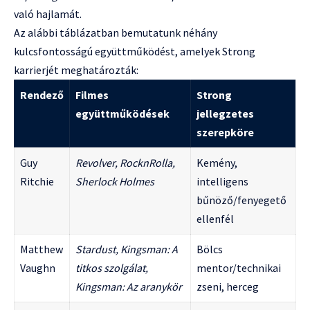
való hajlamát.
Az alábbi táblázatban bemutatunk néhány
kulcsfontosságú együttműködést, amelyek Strong
karrierjét meghatározták:
Rendező
Filmes
Strong
együttműködések
jellegzetes
szerepköre
Guy
Revolver, RocknRolla,
Kemény,
Ritchie
Sherlock Holmes
intelligens
bűnöző/fenyegető
ellenfél
Matthew
Stardust, Kingsman: A
Bölcs
Vaughn
titkos szolgálat,
mentor/technikai
Kingsman: Az aranykör
zseni, herceg