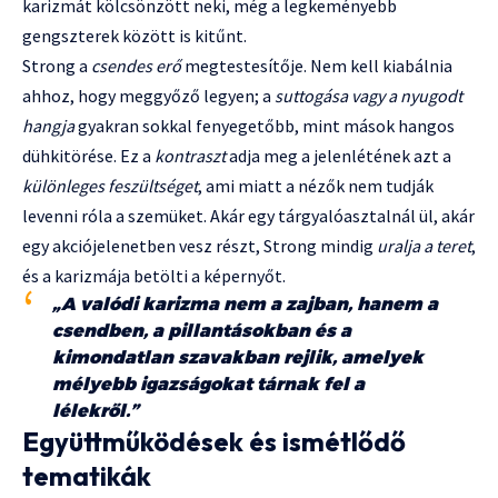
karizmát kölcsönzött neki, még a legkeményebb
gengszterek között is kitűnt.
Strong a
csendes erő
megtestesítője. Nem kell kiabálnia
ahhoz, hogy meggyőző legyen; a
suttogása vagy a nyugodt
hangja
gyakran sokkal fenyegetőbb, mint mások hangos
dühkitörése. Ez a
kontraszt
adja meg a jelenlétének azt a
különleges feszültséget
, ami miatt a nézők nem tudják
levenni róla a szemüket. Akár egy tárgyalóasztalnál ül, akár
egy akciójelenetben vesz részt, Strong mindig
uralja a teret
,
és a karizmája betölti a képernyőt.
„A valódi karizma nem a zajban, hanem a
csendben, a pillantásokban és a
kimondatlan szavakban rejlik, amelyek
mélyebb igazságokat tárnak fel a
lélekről.”
Együttműködések és ismétlődő
tematikák