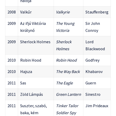
hálója
2008
Valkűr
Valkyrie
Stauffenberg
2009
Az ifjú Viktória
The Young
Sir John
királynő
Victoria
Conroy
2009
Sherlock Holmes
Sherlock
Lord
Holmes
Blackwood
2010
Robin Hood
Robin Hood
Godfrey
2010
Hajsza
The Way Back
Khabarov
2011
Sas
The Eagle
Guern
2011
Zöld Lámpás
Green Lantern
Sinestro
2011
Suszter, szabó,
Tinker Tailor
Jim Prideaux
baka, kém
Soldier Spy