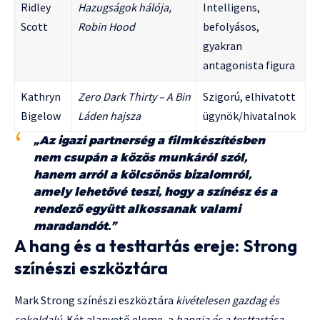
Ridley
Hazugságok hálója,
Intelligens,
Scott
Robin Hood
befolyásos,
gyakran
antagonista figura
Kathryn
Zero Dark Thirty – A Bin
Szigorú, elhivatott
Bigelow
Láden hajsza
ügynök/hivatalnok
„Az igazi partnerség a filmkészítésben
nem csupán a közös munkáról szól,
hanem arról a kölcsönös bizalomról,
amely lehetővé teszi, hogy a színész és a
rendező együtt alkossanak valami
maradandót.”
A hang és a testtartás ereje: Strong
színészi eszköztára
Mark Strong színészi eszköztára
kivételesen gazdag és
sokoldalú
. Két alapvető eleme, a
hangja és a testtartása
,