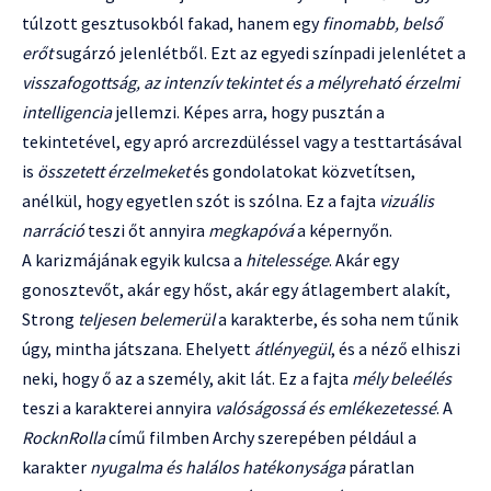
túlzott gesztusokból fakad, hanem egy
finomabb, belső
erőt
sugárzó jelenlétből. Ezt az egyedi színpadi jelenlétet a
visszafogottság, az intenzív tekintet és a mélyreható érzelmi
intelligencia
jellemzi. Képes arra, hogy pusztán a
tekintetével, egy apró arcrezdüléssel vagy a testtartásával
is
összetett érzelmeket
és gondolatokat közvetítsen,
anélkül, hogy egyetlen szót is szólna. Ez a fajta
vizuális
narráció
teszi őt annyira
megkapóvá
a képernyőn.
A karizmájának egyik kulcsa a
hitelessége
. Akár egy
gonosztevőt, akár egy hőst, akár egy átlagembert alakít,
Strong
teljesen belemerül
a karakterbe, és soha nem tűnik
úgy, mintha játszana. Ehelyett
átlényegül
, és a néző elhiszi
neki, hogy ő az a személy, akit lát. Ez a fajta
mély beleélés
teszi a karakterei annyira
valóságossá és emlékezetessé
. A
RocknRolla
című filmben Archy szerepében például a
karakter
nyugalma és halálos hatékonysága
páratlan