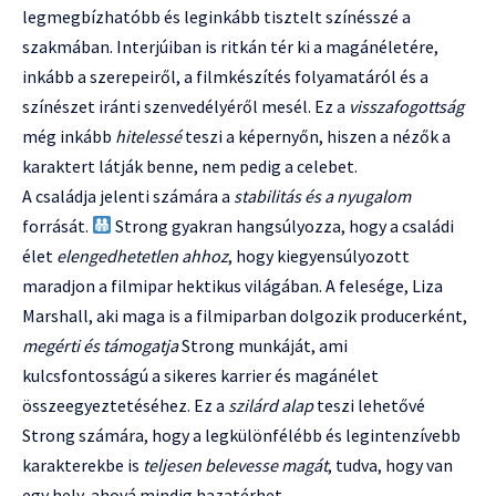
legmegbízhatóbb és leginkább tisztelt színésszé a
szakmában. Interjúiban is ritkán tér ki a magánéletére,
inkább a szerepeiről, a filmkészítés folyamatáról és a
színészet iránti szenvedélyéről mesél. Ez a
visszafogottság
még inkább
hitelessé
teszi a képernyőn, hiszen a nézők a
karaktert látják benne, nem pedig a celebet.
A családja jelenti számára a
stabilitás és a nyugalom
forrását.
Strong gyakran hangsúlyozza, hogy a családi
élet
elengedhetetlen ahhoz
, hogy kiegyensúlyozott
maradjon a filmipar hektikus világában. A felesége, Liza
Marshall, aki maga is a filmiparban dolgozik producerként,
megérti és támogatja
Strong munkáját, ami
kulcsfontosságú a sikeres karrier és magánélet
összeegyeztetéséhez. Ez a
szilárd alap
teszi lehetővé
Strong számára, hogy a legkülönfélébb és legintenzívebb
karakterekbe is
teljesen belevesse magát
, tudva, hogy van
egy hely, ahová mindig hazatérhet.