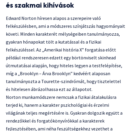
és szakmai kihívások
Edward Norton híresen alapos a szerepeire való
felkészülésben, ami a módszeres színjátszás hagyományait
követi. Minden karakterét mélységeiben tanulmányozza,
gyakran hónapokat tölt a kutatással és a fizikai
felkészüléssel. Az „Amerikai história X” forgatása előtt
például rendszeresen edzett egy börtönviselt skinhead
útmutatásai alapján, hogy hiteles legyen a testfelépítése,
míg a „Brooklyn – Árva Brooklyn” kedvéért alaposan
tanulmányozta a Tourette-szindrómát, hogy tisztelettel
és hitelesen ábrázolhassa ezt az állapotot.
Norton munkamódszere nemcsak a fizikai átalakulásra
terjed ki, hanem a karakter pszichológiai és érzelmi
világának teljes megértésére is. Gyakran dolgozik együtt a
rendezőkkel és forgatókönyvírókkal a karakterek
fejlesztésében, ami néha feszültségekhez vezethet a