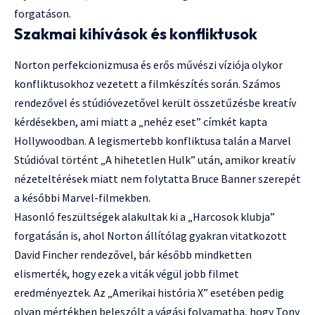
forgatáson.
Szakmai kihívások és konfliktusok
Norton perfekcionizmusa és erős művészi víziója olykor
konfliktusokhoz vezetett a filmkészítés során. Számos
rendezővel és stúdióvezetővel került összetűzésbe kreatív
kérdésekben, ami miatt a „nehéz eset” címkét kapta
Hollywoodban. A legismertebb konfliktusa talán a Marvel
Stúdióval történt „A hihetetlen Hulk” után, amikor kreatív
nézeteltérések miatt nem folytatta Bruce Banner szerepét
a későbbi Marvel-filmekben.
Hasonló feszültségek alakultak ki a „Harcosok klubja”
forgatásán is, ahol Norton állítólag gyakran vitatkozott
David Fincher rendezővel, bár később mindketten
elismerték, hogy ezek a viták végül jobb filmet
eredményeztek. Az „Amerikai história X” esetében pedig
olyan mértékben beleszólt a vágási folyamatba, hogy Tony