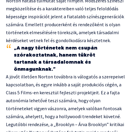
Norton hatása túlmutat saját filmjein. Módszeres színészi
megközelítése és a karaktereiben való teljes feloldódás
képessége inspirációt jelent a fiatalabb színészgenerációk
számára. Emellett producerként és rendezőként is olyan
történetek elmesélésére törekszik, amelyek társadalmi
kérdéseket vetnek fel és gondolkodásra késztetnek.
„A nagy történetek nem csupán
szórakoztatnak, hanem tükröt
tartanak a társadalomnak és
önmagunknak.”
A jövőt illetően Norton továbbra is válogatós a szerepeivel
kapcsolatban, és egyre inkább a saját produkciós cégén, a
Class 5 Films-en keresztül fejleszti projektjeit. Ez a fajta
autonómia lehetővé teszi számára, hogy olyan
történeteket vigyen vászonra, amelyek valóban fontosak
számára, ahelyett, hogy a hollywoodi trendeket követné.
Legutóbbi rendezése, a „Brooklyn – Árva Brooklyn” kritikai