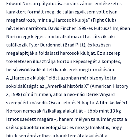
Edward Norton pályafutása során számos emlékezetes
karaktert formált meg, de talán egyik sem volt olyan
meghatározó, mint a „Harcosok klubja” (Fight Club)
névtelen narrátora. David Fincher 1999-es kultuszfilmjében
Norton egy kiégett irodai alkalmazottat játszik, aki
találkozik Tyler Durdennel (Brad Pitt), és közösen
megalapítják a földalatti harcosok klubját. Ez a szerep
tökéletesen illusztrálja Norton képességét a komplex,
belső vívódásokkal teli karakterek megformálására.
A „Harcosok klubja” előtt azonban már bizonyította
sokoldalúságát az „Amerikai história X” (American History
X, 1998) című filmben, ahol a neo-náci Derek Vinyard
szerepéért második Oscar-jelölését kapta. A film kedvéért
Norton nemcsak fizikailag alakult át – több mint 13 kg
izmot szedett magára –, hanem mélyen tanulmányozta a
szélsőjobboldali ideológiákat és mozgalmakat is, hogy
hitelesen ábrázolhassa karaktere átalakulását a