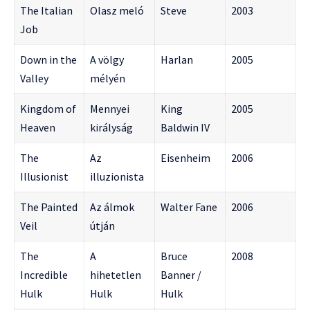
The Italian
Olasz meló
Steve
2003
Job
Down in the
A völgy
Harlan
2005
Valley
mélyén
Kingdom of
Mennyei
King
2005
Heaven
királyság
Baldwin IV
The
Az
Eisenheim
2006
Illusionist
illuzionista
The Painted
Az álmok
Walter Fane
2006
Veil
útján
The
A
Bruce
2008
Incredible
hihetetlen
Banner /
Hulk
Hulk
Hulk