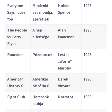
Everyone
Mindenki
Holden
1996
Says I Love
azt mondja:
Spence
You
szeretlek
The People
A nép
Alan
1996
vs. Larry
ellensége
Isaacman
Flynt
Rounders
Pókerarcok
Lester
1998
„Worm”
Murphy
American
Amerikai
Derek
1998
History X
história X
Vinyard
Fight Club
Harcosok
Narrator
1999
klubja