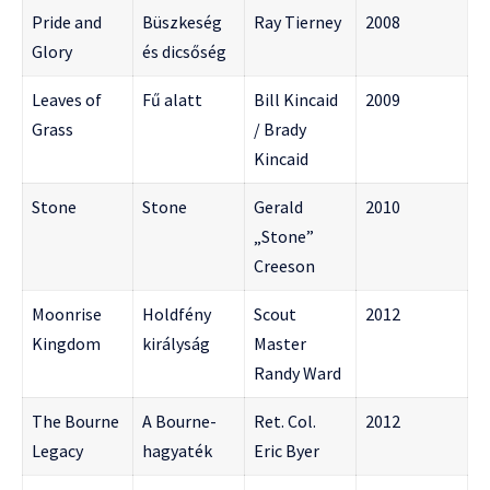
Pride and
Büszkeség
Ray Tierney
2008
Glory
és dicsőség
Leaves of
Fű alatt
Bill Kincaid
2009
Grass
/ Brady
Kincaid
Stone
Stone
Gerald
2010
„Stone”
Creeson
Moonrise
Holdfény
Scout
2012
Kingdom
királyság
Master
Randy Ward
The Bourne
A Bourne-
Ret. Col.
2012
Legacy
hagyaték
Eric Byer