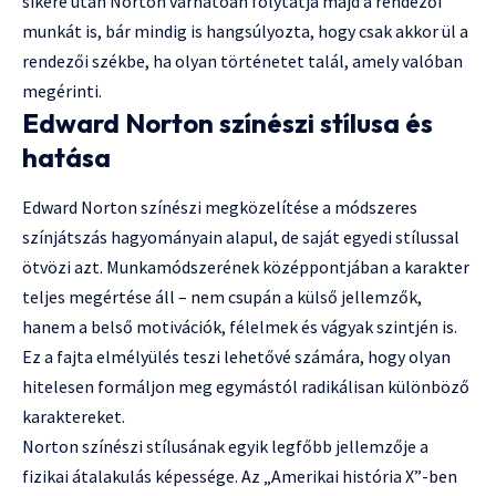
sikere után Norton várhatóan folytatja majd a rendezői
munkát is, bár mindig is hangsúlyozta, hogy csak akkor ül a
rendezői székbe, ha olyan történetet talál, amely valóban
megérinti.
Edward Norton színészi stílusa és
hatása
Edward Norton színészi megközelítése a módszeres
színjátszás hagyományain alapul, de saját egyedi stílussal
ötvözi azt. Munkamódszerének középpontjában a karakter
teljes megértése áll – nem csupán a külső jellemzők,
hanem a belső motivációk, félelmek és vágyak szintjén is.
Ez a fajta elmélyülés teszi lehetővé számára, hogy olyan
hitelesen formáljon meg egymástól radikálisan különböző
karaktereket.
Norton színészi stílusának egyik legfőbb jellemzője a
fizikai átalakulás képessége. Az „Amerikai história X”-ben