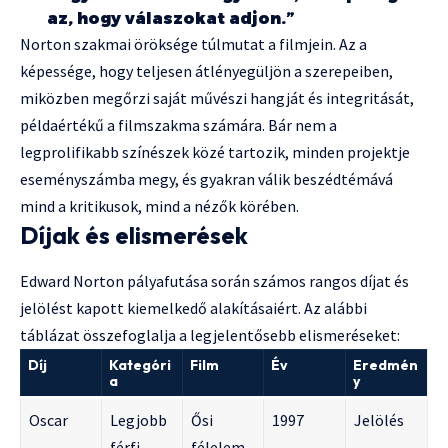
az, hogy válaszokat adjon.”
Norton szakmai öröksége túlmutat a filmjein. Az a
képessége, hogy teljesen átlényegüljön a szerepeiben,
miközben megőrzi saját művészi hangját és integritását,
példaértékű a filmszakma számára. Bár nem a
legprolifikabb színészek közé tartozik, minden projektje
eseményszámba megy, és gyakran válik beszédtémává
mind a kritikusok, mind a nézők körében.
Díjak és elismerések
Edward Norton pályafutása során számos rangos díjat és
jelölést kapott kiemelkedő alakításaiért. Az alábbi
táblázat összefoglalja a legjelentősebb elismeréseket:
Díj
Kategóri
Film
Év
Eredmén
a
y
Oscar
Legjobb
Ősi
1997
Jelölés
férfi
félelem