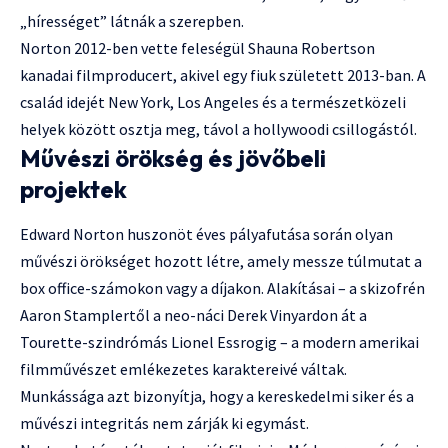
„hírességet” látnák a szerepben.
Norton 2012-ben vette feleségül Shauna Robertson
kanadai filmproducert, akivel egy fiuk született 2013-ban. A
család idejét New York, Los Angeles és a természetközeli
helyek között osztja meg, távol a hollywoodi csillogástól.
Művészi örökség és jövőbeli
projektek
Edward Norton huszonöt éves pályafutása során olyan
művészi örökséget hozott létre, amely messze túlmutat a
box office-számokon vagy a díjakon. Alakításai – a skizofrén
Aaron Stamplertől a neo-náci Derek Vinyardon át a
Tourette-szindrómás Lionel Essrogig – a modern amerikai
filmművészet emlékezetes karaktereivé váltak.
Munkássága azt bizonyítja, hogy a kereskedelmi siker és a
művészi integritás nem zárják ki egymást.