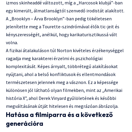
izmos skinheaddé változott, míg a „Harcosok klubjá”-ban
egy kimerült, álmatlanságtól szenvedő irodistát alakított.
A „Brooklyn – Árva Brooklyn”-ban pedig tökéletesen
jelenítette meg a Tourette-szindrómával élők tic-jeit és
kényszerességét, anélkül, hogy karikaturisztikussá vált
volna.
A fizikai átalakuláson túl Norton kivételes érzékenységgel
ragadja meg karakterei érzelmi és pszichológiai
komplexitását. Képes árnyalt, többrétegű alakításokat
nyújtani, ahol a belső konfliktusok és ellentmondások
természetesen jelennek meg a vásznon. Ez a képessége
különösen jól látható olyan filmekben, mint az „Amerikai
história X”, ahol Derek Vinyard gyűlöletének és későbbi
megváltásának útját hitelesen és megrázóan ábrázolja.
Hatása a filmiparra és a következő
generációra