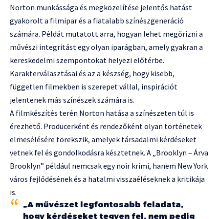
Norton munkássága és megközelítése jelentős hatást
gyakorolt a filmipar és a fiatalabb színészgeneráció
számára. Példát mutatott arra, hogyan lehet megőrizni a
művészi integritást egy olyan iparágban, amely gyakran a
kereskedelmi szempontokat helyezi előtérbe.
Karakterválasztásai és az a készség, hogy kisebb,
független filmekben is szerepet vállal, inspirációt
jelentenek más színészek számára is.
A filmkészítés terén Norton hatása a színészeten túl is
érezhető. Producerként és rendezőként olyan történetek
elmesélésére törekszik, amelyek társadalmi kérdéseket
vetnek fel és gondolkodásra késztetnek. A „Brooklyn – Árva
Brooklyn” például nemcsak egy noir krimi, hanem New York
város fejlődésének és a hatalmi visszaéléseknek a kritikája
is.
„A művészet legfontosabb feladata,
hogy kérdéseket tegyen fel, nem pedig