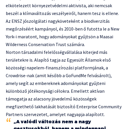
elkötelezett környezetvédelmi aktivista, aki nemcsak
beszél a klímaváltozás veszélyeiről, hanem tesz is ellene.
Az ENSZ jószolgálati nagyköveteként a biodiverzitás
megőrzéséért kampányol, és 2010-ben ő futotta le a New
York-i maratont, hogy adományokat gyűjtsön a Maasai
Wilderness Conservation Trust számára.
Norton társadalmi felelősségvállalása kiterjed más
területekre is. Alapító tagja az Egyesült Államok első
közösségi napelem-finanszírozási platformjának, a
Crowdrise-nak (amit később a GoFundMe felvásárolt),
amely segít az embereknek adományokat gyűjteni
különböző jótékonysági célokra. Emellett aktívan
támogatja az alacsony jövedelmű közösségek
megfizethető lakhatását biztosító Enterprise Community
Partners szervezetet, amelyet nagyapja alapított.
„A valódi változás nem a nagy
gesztusokból, hanem a mindennapi