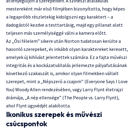
átlényegüljön a szerepeiben. A színészi átalakulás
mestereként már első filmjében bizonyította, hogy képes
a legapróbb részletekig kidolgozni egy karaktert – a
dadogástól kezdve a testtartásig, majd egy pillanat alatt
teljesen más személyiséggé válni a kamera előtt.
Az „Ősi félelem” sikere után Norton tudatosan kerülte a
hasonló szerepeket, és inkább olyan karaktereket keresett,
amelyek új kihívást jelentettek számára. Ez a fajta művészi
integritás és a kockázatvállalás jellemezte pályafutásának
következő szakaszát is, amikor olyan filmekben vállalt
szerepet, mint a „Népszerű a csajom” (Everyone Says I Love
You) Woody Allen rendezésében, vagy Larry Flynt életrajzi
drámája, „A nép ellensége” (The People vs. Larry Flynt),
ahol Flynt ügyvédjét alakította.
Ikonikus szerepek és művészi
csúcspontok