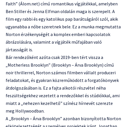
Faith” (Álom.net) című romantikus vígjátékkal, amelyben
Ben Stiller és Jenna Elfman oldalán maga is szerepelt. A
film egy rabbi és egy katolikus pap barátságáról szól, akik
ugyanabba a nőbe szeretnek bele. Ez a munka megmutatta
Norton érzékenységét a komplex emberi kapcsolatok
ábrázolására, valamint a vígjáték műfajában való
jártasságát is.
Bár rendezőként azóta csak 2019-ben tért vissza a
„Motherless Brooklyn” (Brooklyn – Árva Brooklyn) című
noir thrillerrel, Norton számos filmben vállalt produceri
feladatokat, és gyakran közreműködött a forgatókönyvek
átdolgozásában is. Ez a fajta alkotói részvétel néha
feszültségekhez vezetett a rendezőkkel és stúdiókkal, ami
miatt a „nehezen kezelhető” színész hírnevét szerezte
meg Hollywoodban.
A „Brooklyn – Árva Brooklyn” azonban bizonyította Norton
elkötelezettségét a személyes projektek iránt. Jonathan