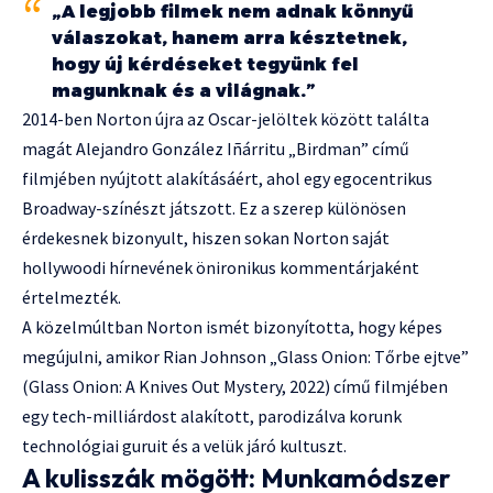
„A legjobb filmek nem adnak könnyű
válaszokat, hanem arra késztetnek,
hogy új kérdéseket tegyünk fel
magunknak és a világnak.”
2014-ben Norton újra az Oscar-jelöltek között találta
magát Alejandro González Iñárritu „Birdman” című
filmjében nyújtott alakításáért, ahol egy egocentrikus
Broadway-színészt játszott. Ez a szerep különösen
érdekesnek bizonyult, hiszen sokan Norton saját
hollywoodi hírnevének önironikus kommentárjaként
értelmezték.
A közelmúltban Norton ismét bizonyította, hogy képes
megújulni, amikor Rian Johnson „Glass Onion: Tőrbe ejtve”
(Glass Onion: A Knives Out Mystery, 2022) című filmjében
egy tech-milliárdost alakított, parodizálva korunk
technológiai guruit és a velük járó kultuszt.
A kulisszák mögött: Munkamódszer