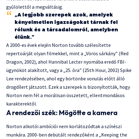
gyűlölettől a megváltásig.
„A legjobb szerepek azok, amelyek
kényelmetlen igazságokat tárnak fel
rólunk és a társadalomról, amelyben
élünk.”
A 2000-es évek elején Norton tovább szélesítette
repertoárját olyan filmekkel, mint a „Vörös sárkány” (Red
Dragon, 2002), ahol Hannibal Lecter nyomába eredő FBI-
ügynököt alakított, vagy a „25. óra” (25th Hour, 2002) Spike
Lee rendezésében, ahol egy börtönbe vonulás előtt álló
drogdílert játszott. Ezek a szerepek is bizonyították, hogy
Norton nem fél a morálisan összetett, ellentmondásos
karakterektől.
A rendezői szék: Mögötte a kamera
Norton alkotói ambíciói nem korlátozódtak a színészi
munkára. 2000-ben debütált rendezőként a „Keeping the