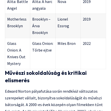
Alita: Battle
Alita: A harc
Nova
2019
Angel
angyala
Motherless
Brooklyn –
Lionel
2019
Brooklyn
Árva
Essrog
Brooklyn
Glass
Glass Onion:
Miles Bron
2022
Onion: A
Tőrbe ejtve
Knives Out
Mystery
Művészi sokoldalúság és kritikai
elismerés
Edward Norton pályafutása során rendkívül változatos
szerepeket vállalt, bizonyítva sokoldalúságát és művészi
bátorságát. A 2000-es évek közepén olyan filmekben tűnt