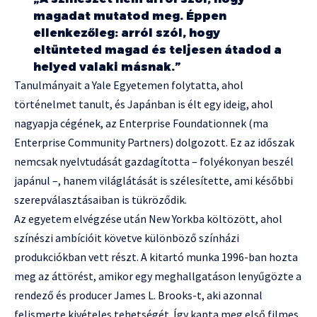
magadat mutatod meg. Éppen
ellenkezőleg: arról szól, hogy
eltünteted magad és teljesen átadod a
helyed valaki másnak.”
Tanulmányait a Yale Egyetemen folytatta, ahol
történelmet tanult, és Japánban is élt egy ideig, ahol
nagyapja cégének, az Enterprise Foundationnek (ma
Enterprise Community Partners) dolgozott. Ez az időszak
nemcsak nyelvtudását gazdagította – folyékonyan beszél
japánul –, hanem világlátását is szélesítette, ami későbbi
szerepválasztásaiban is tükröződik.
Az egyetem elvégzése után New Yorkba költözött, ahol
színészi ambícióit követve különböző színházi
produkciókban vett részt. A kitartó munka 1996-ban hozta
meg az áttörést, amikor egy meghallgatáson lenyűgözte a
rendező és producer James L. Brooks-t, aki azonnal
felismerte kivételes tehetségét. Így kapta meg első filmes