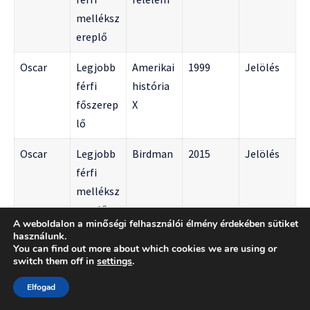
melléksz
ereplő
Oscar
Legjobb
Amerikai
1999
Jelölés
férfi
história
főszerep
X
lő
Oscar
Legjobb
Birdman
2015
Jelölés
férfi
melléksz
ereplő
A weboldalon a minőségi felhasználói élmény érdekében sütiket
használunk.
Golden
Legjobb
Ősi
1997
Győztes
You can find out more about which cookies we are using or
Globe
férfi
félelem
switch them off in
settings
.
melléksz
Elfogad
ereplő