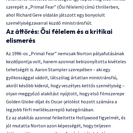
szerepét a „Primal Fear” (Ősi félelem) című thrillerben,
ahol Richard Gere oldalán játszott egy bonyolult
személyiségzavarral küzdő ministránsfiút.
Az áttörés: Ősi félelem és a kritikai
elismerés
Az 1996-os „Primal Fear” nemcsak Norton pályafutásának
kezdőpontja volt, hanem azonnal bebizonyította kivételes
tehetségét is. Aaron Stampler szerepében – aki egy
gyilkossággal vádolt, látszólag ártatlan ministránsfiú,
akiről később kiderül, hogy veszélyes kettős személyiség –
olyan meggyőző alakítást nyújtott, hogy első filmszerepe
Golden Globe-díjat és Oscar-jelölést hozott számára a
legjobb férfi mellékszereplő kategóriában.
Ez az alakítás azonnal felkeltette Hollywood figyelmét, és
jól mutatta Norton azon képességét, hogy teljesen