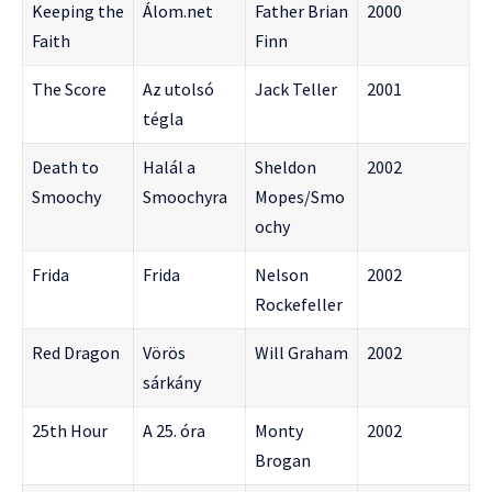
Keeping the
Álom.net
Father Brian
2000
Faith
Finn
The Score
Az utolsó
Jack Teller
2001
tégla
Death to
Halál a
Sheldon
2002
Smoochy
Smoochyra
Mopes/Smo
ochy
Frida
Frida
Nelson
2002
Rockefeller
Red Dragon
Vörös
Will Graham
2002
sárkány
25th Hour
A 25. óra
Monty
2002
Brogan