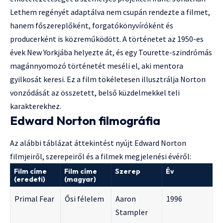
Lethem regényét adaptálva nem csupán rendezte a filmet,
hanem főszereplőként, forgatókönyvíróként és
producerként is közreműködött. A történetet az 1950-es
évek New Yorkjába helyezte át, és egy Tourette-szindrómás
magánnyomozó történetét meséli el, aki mentora
gyilkosát keresi. Ez a film tökéletesen illusztrálja Norton
vonzódását az összetett, belső küzdelmekkel teli
karakterekhez.
Edward Norton filmográfia
Az alábbi táblázat áttekintést nyújt Edward Norton
filmjeiről, szerepeiről és a filmek megjelenési évéről:
Film címe
Film címe
Szerep
Év
(eredeti)
(magyar)
Primal Fear
Ősi félelem
Aaron
1996
Stampler