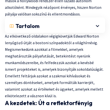
mások a hollywoodi rendszer ellen lázadó autonóm
alkotóként. Mindegyik nézőpont érvényes, hiszen Norton
pályája valóban sokszínű és ellentmondásos.
Tartalom
Az elkövetkező oldalakon végigkövetjük Edward Norton
lenyűgöző útját a bostoni színpadoktól a világhírnévig.
Megismerkedünk azokkal a filmekkel, amelyek
meghatározták pályafutását, betekintést nyerünk
munkamódszereibe, és felfedezzük azokat a kevésbé
ismert projekteket is, amelyek bizonyítják sokoldalúságát.
Emellett feltárjuk azokat a szakmai kihívásokat és
személyes döntéseket, amelyek formálták karrierjét,
valamint azokat az értékeket és ügyeket, amelyek mellett
elkötelezett a vásznon kívül is.
A kezdetek: Út a reflektorfényig