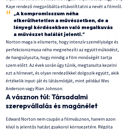
Kaye rendező megpróbálta eltávolíttatni a nevét a filmről.
„A kompromisszum néha
elkerülhetetlen a művészetben, de a
lényegi kérdésekben való megalkuvás
a művészet halálát jelenti.”
Norton maga is elismerte, hogy intenzív személyisége és
perfekcionizmusa néha megnehezíti az együttműködést,
de hangsúlyozta, hogy mindig a film minőségét tartja
szem előtt. Az évek során úgy tűnik, megtanulta kezelni
ezt a hírnevet, és olyan rendezőkkel dolgozik együtt, akik
értékelik input-ját és látásmódját, mint például Wes
Anderson vagy Rian Johnson.
A vásznon túl: Társadalmi
szerepvállalás és magánélet
Edward Norton nem csupán a filmvásznon, hanem azon
kívül is jelentős hatást gyakorol környezetére. Régóta