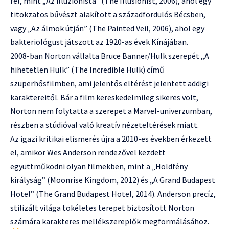
fel, mint „Az illuzionista” (The Illusionist, 2006), ahol egy
titokzatos bűvészt alakított a századfordulós Bécsben,
vagy „Az álmok útján” (The Painted Veil, 2006), ahol egy
bakteriológust játszott az 1920-as évek Kínájában.
2008-ban Norton vállalta Bruce Banner/Hulk szerepét „A
hihetetlen Hulk” (The Incredible Hulk) című
szuperhősfilmben, ami jelentős eltérést jelentett addigi
karaktereitől. Bár a film kereskedelmileg sikeres volt,
Norton nem folytatta a szerepet a Marvel-univerzumban,
részben a stúdióval való kreatív nézeteltérések miatt.
Az igazi kritikai elismerés újra a 2010-es években érkezett
el, amikor Wes Anderson rendezővel kezdett
együttműködni olyan filmekben, mint a „Holdfény
királyság” (Moonrise Kingdom, 2012) és „A Grand Budapest
Hotel” (The Grand Budapest Hotel, 2014). Anderson precíz,
stilizált világa tökéletes terepet biztosított Norton
számára karakteres mellékszereplők megformálásához.