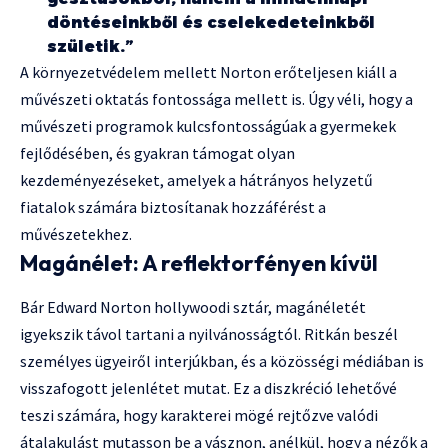
döntéseinkből és cselekedeteinkből
születik.”
A környezetvédelem mellett Norton erőteljesen kiáll a
művészeti oktatás fontossága mellett is. Úgy véli, hogy a
művészeti programok kulcsfontosságúak a gyermekek
fejlődésében, és gyakran támogat olyan
kezdeményezéseket, amelyek a hátrányos helyzetű
fiatalok számára biztosítanak hozzáférést a
művészetekhez.
Magánélet: A reflektorfényen kívül
Bár Edward Norton hollywoodi sztár, magánéletét
igyekszik távol tartani a nyilvánosságtól. Ritkán beszél
személyes ügyeiről interjúkban, és a közösségi médiában is
visszafogott jelenlétet mutat. Ez a diszkréció lehetővé
teszi számára, hogy karakterei mögé rejtőzve valódi
átalakulást mutasson be a vásznon, anélkül, hogy a nézők a