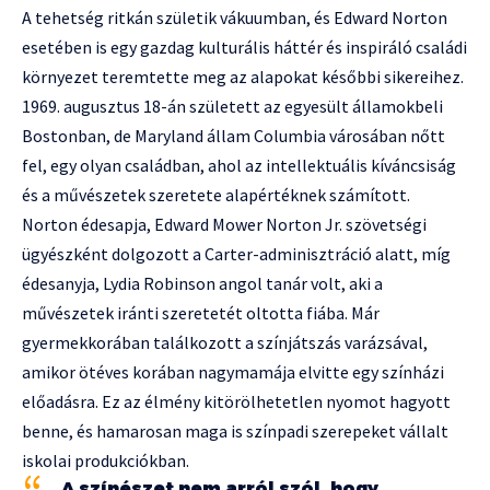
A tehetség ritkán születik vákuumban, és Edward Norton
esetében is egy gazdag kulturális háttér és inspiráló családi
környezet teremtette meg az alapokat későbbi sikereihez.
1969. augusztus 18-án született az egyesült államokbeli
Bostonban, de Maryland állam Columbia városában nőtt
fel, egy olyan családban, ahol az intellektuális kíváncsiság
és a művészetek szeretete alapértéknek számított.
Norton édesapja, Edward Mower Norton Jr. szövetségi
ügyészként dolgozott a Carter-adminisztráció alatt, míg
édesanyja, Lydia Robinson angol tanár volt, aki a
művészetek iránti szeretetét oltotta fiába. Már
gyermekkorában találkozott a színjátszás varázsával,
amikor ötéves korában nagymamája elvitte egy színházi
előadásra. Ez az élmény kitörölhetetlen nyomot hagyott
benne, és hamarosan maga is színpadi szerepeket vállalt
iskolai produkciókban.
„A színészet nem arról szól, hogy