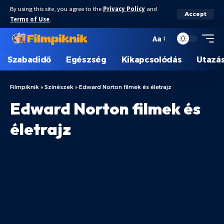
By using this site, you agree to the
Privacy Policy
and
Accept
Terms of Use
.
Aa
Szabadidő
Egészség
Kikapcsolódás
Utazá
Filmpiknik
»
Színészek
»
Edward Norton filmek és életrajz
Edward Norton filmek és
életrajz