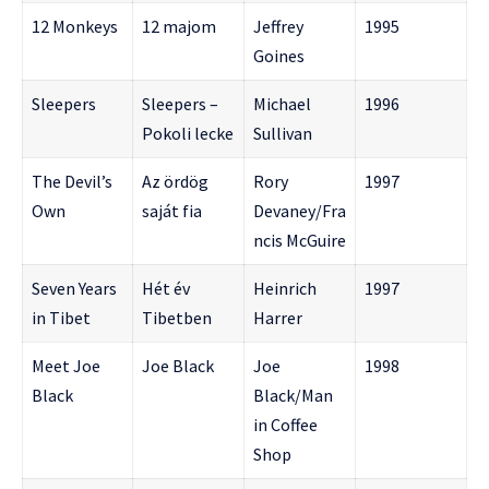
12 Monkeys
12 majom
Jeffrey
1995
Goines
Sleepers
Sleepers –
Michael
1996
Pokoli lecke
Sullivan
The Devil’s
Az ördög
Rory
1997
Own
saját fia
Devaney/Fra
ncis McGuire
Seven Years
Hét év
Heinrich
1997
in Tibet
Tibetben
Harrer
Meet Joe
Joe Black
Joe
1998
Black
Black/Man
in Coffee
Shop