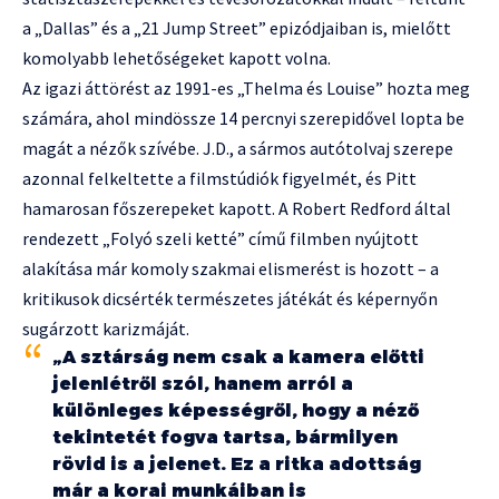
a „Dallas” és a „21 Jump Street” epizódjaiban is, mielőtt
komolyabb lehetőségeket kapott volna.
Az igazi áttörést az 1991-es „Thelma és Louise” hozta meg
számára, ahol mindössze 14 percnyi szerepidővel lopta be
magát a nézők szívébe. J.D., a sármos autótolvaj szerepe
azonnal felkeltette a filmstúdiók figyelmét, és Pitt
hamarosan főszerepeket kapott. A Robert Redford által
rendezett „Folyó szeli ketté” című filmben nyújtott
alakítása már komoly szakmai elismerést is hozott – a
kritikusok dicsérték természetes játékát és képernyőn
sugárzott karizmáját.
„A sztárság nem csak a kamera előtti
jelenlétről szól, hanem arról a
különleges képességről, hogy a néző
tekintetét fogva tartsa, bármilyen
rövid is a jelenet. Ez a ritka adottság
már a korai munkáiban is