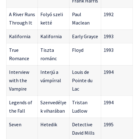
Frank Harris
A River Runs
Folyó szeli
Paul
1992
Through It
ketté
Maclean
Kalifornia
Kalifornia
Early Grayce
1993
True
Tiszta
Floyd
1993
Romance
románc
Interview
Interjú a
Louis de
1994
with the
vámpírral
Pointe du
Vampire
Lac
Legends of
Szenvedélye
Tristan
1994
the Fall
k viharában
Ludlow
Seven
Hetedik
Detective
1995
David Mills