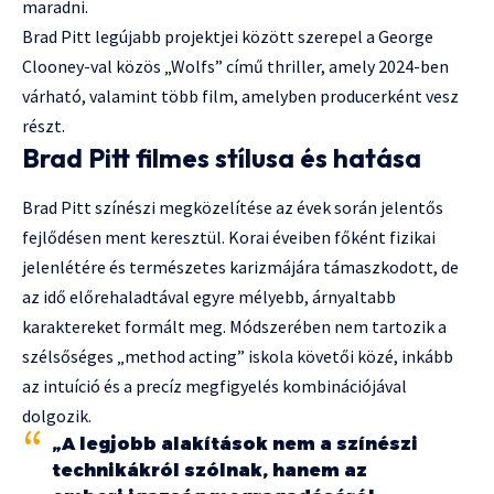
maradni.
Brad Pitt legújabb projektjei között szerepel a George
Clooney-val közös „Wolfs” című thriller, amely 2024-ben
várható, valamint több film, amelyben producerként vesz
részt.
Brad Pitt filmes stílusa és hatása
Brad Pitt színészi megközelítése az évek során jelentős
fejlődésen ment keresztül. Korai éveiben főként fizikai
jelenlétére és természetes karizmájára támaszkodott, de
az idő előrehaladtával egyre mélyebb, árnyaltabb
karaktereket formált meg. Módszerében nem tartozik a
szélsőséges „method acting” iskola követői közé, inkább
az intuíció és a precíz megfigyelés kombinációjával
dolgozik.
„A legjobb alakítások nem a színészi
technikákról szólnak, hanem az