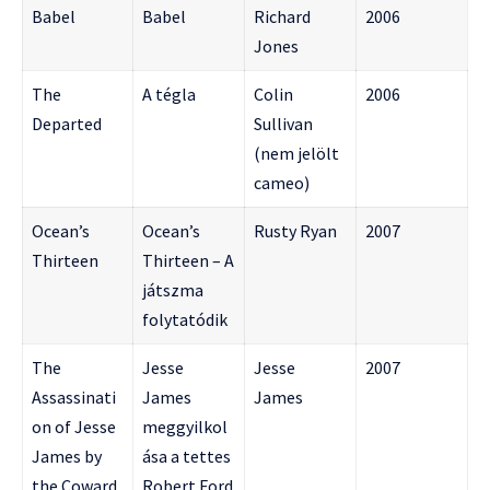
Babel
Babel
Richard
2006
Jones
The
A tégla
Colin
2006
Departed
Sullivan
(nem jelölt
cameo)
Ocean’s
Ocean’s
Rusty Ryan
2007
Thirteen
Thirteen – A
játszma
folytatódik
The
Jesse
Jesse
2007
Assassinati
James
James
on of Jesse
meggyilkol
James by
ása a tettes
the Coward
Robert Ford