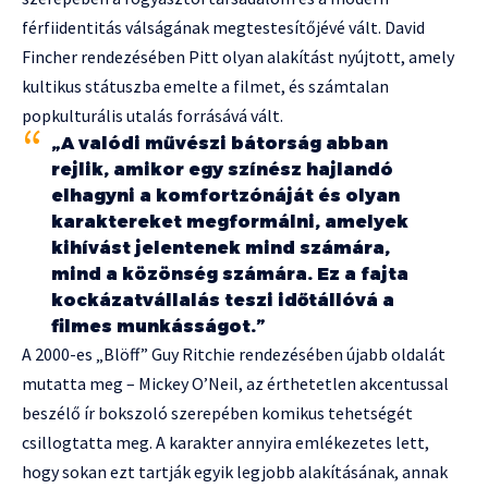
férfiidentitás válságának megtestesítőjévé vált. David
Fincher rendezésében Pitt olyan alakítást nyújtott, amely
kultikus státuszba emelte a filmet, és számtalan
popkulturális utalás forrásává vált.
„A valódi művészi bátorság abban
rejlik, amikor egy színész hajlandó
elhagyni a komfortzónáját és olyan
karaktereket megformálni, amelyek
kihívást jelentenek mind számára,
mind a közönség számára. Ez a fajta
kockázatvállalás teszi időtállóvá a
filmes munkásságot.”
A 2000-es „Blöff” Guy Ritchie rendezésében újabb oldalát
mutatta meg – Mickey O’Neil, az érthetetlen akcentussal
beszélő ír bokszoló szerepében komikus tehetségét
csillogtatta meg. A karakter annyira emlékezetes lett,
hogy sokan ezt tartják egyik legjobb alakításának, annak