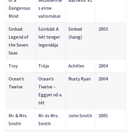
of a
veszedelme
Bachelor #1
Dangerous
s elme
Mind
vallomásai
Sinbad:
Szinbád: A
Sinbad
2003
Legend of
hét tenger
(hang)
the Seven
legendája
Seas
Troy
Trója
Achilles
2004
Ocean’s
Ocean’s
Rusty Ryan
2004
Twelve
Twelve –
Eggyel nő a
tét
Mr. & Mrs.
Mr. és Mrs.
John Smith
2005
Smith
Smith