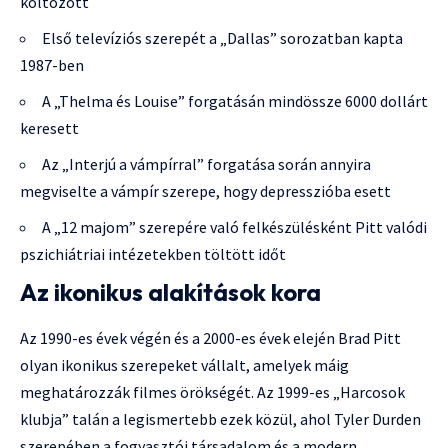
költözött
Első televíziós szerepét a „Dallas” sorozatban kapta
1987-ben
A „Thelma és Louise” forgatásán mindössze 6000 dollárt
keresett
Az „Interjú a vámpírral” forgatása során annyira
megviselte a vámpír szerepe, hogy depresszióba esett
A „12 majom” szerepére való felkészülésként Pitt valódi
pszichiátriai intézetekben töltött időt
Az ikonikus alakítások kora
Az 1990-es évek végén és a 2000-es évek elején Brad Pitt
olyan ikonikus szerepeket vállalt, amelyek máig
meghatározzák filmes örökségét. Az 1999-es „Harcosok
klubja” talán a legismertebb ezek közül, ahol Tyler Durden
szerepében a fogyasztói társadalom és a modern