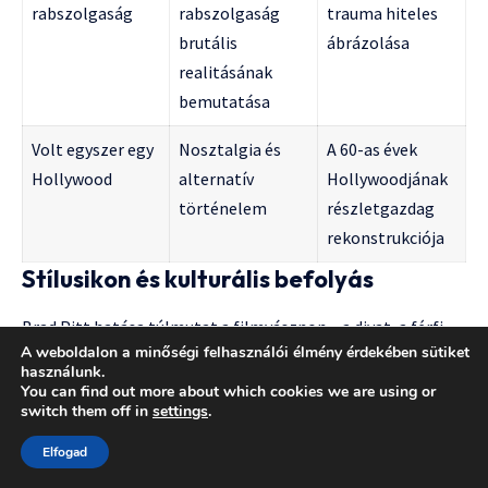
rabszolgaság
rabszolgaság
trauma hiteles
brutális
ábrázolása
realitásának
bemutatása
Volt egyszer egy
Nosztalgia és
A 60-as évek
Hollywood
alternatív
Hollywoodjának
történelem
részletgazdag
rekonstrukciója
Stílusikon és kulturális befolyás
Brad Pitt hatása túlmutat a filmvásznon – a divat, a férfi
A weboldalon a minőségi felhasználói élmény érdekében sütiket
szépségideál és a celebritás-kultúra területén is
használunk.
maradandó nyomot hagyott. Különböző filmszerepeihez
You can find out more about which cookies we are using or
switch them off in
settings
.
kapcsolódó megjelenései – Tyler Durden vörös bőrdzsekije,
Rusty Ryan vintage öltönyei vagy Cliff Booth farmerja és
Elfogad
hawaiian ingje – divattrendeket indítottak el.