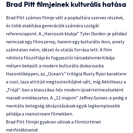
Brad Pitt filmjeinek kulturális hatása
Brad Pitt számos filmje vált a popkultúra szerves részévé,
és több alakítása generációk számára szolgál
referenciapont. A „Harcosok klubja” Tyler Durden-je például
nemcsak egy filmszerep, hanem egy kulturális ikon, amely
számtalan mém, idézet és utalás forrása lett. A film
nihilista filozófiája és fogyasztói társadalomkritikája
mélyen beépült a modern kulturális diskurzusba.
Hasonlóképpen, az „Ocean’s” trilógia Rusty Ryan karaktere
a cool, laza attitűd megtestesítőjévé vált, míg Akhilleusz a
„Trójá”-ban a klasszikus hős modern újraértelmezéseként
maradt emlékezetes. A „12 majom” Jeffrey Goines-a pedig a
mentális betegség ábrázolásának egyik legkomplexebb
példája a mainstream filmekben.
Brad Pitt filmjei gyakran válnak a filmtörténet
mérföldköveivé: