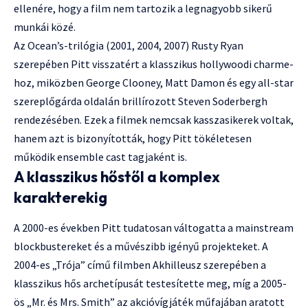
ellenére, hogy a film nem tartozik a legnagyobb sikerű
munkái közé.
Az Ocean’s-trilógia (2001, 2004, 2007) Rusty Ryan
szerepében Pitt visszatért a klasszikus hollywoodi charme-
hoz, miközben George Clooney, Matt Damon és egy all-star
szereplőgárda oldalán brillírozott Steven Soderbergh
rendezésében. Ezek a filmek nemcsak kasszasikerek voltak,
hanem azt is bizonyították, hogy Pitt tökéletesen
működik ensemble cast tagjaként is.
A klasszikus hőstől a komplex
karakterekig
A 2000-es években Pitt tudatosan váltogatta a mainstream
blockbustereket és a művészibb igényű projekteket. A
2004-es „Trója” című filmben Akhilleusz szerepében a
klasszikus hős archetípusát testesítette meg, míg a 2005-
ös „Mr. és Mrs. Smith” az akcióvígjáték műfajában aratott