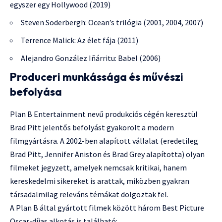
egyszer egy Hollywood (2019)
Steven Soderbergh: Ocean’s trilógia (2001, 2004, 2007)
Terrence Malick: Az élet fája (2011)
Alejandro González Iñárritu: Babel (2006)
Produceri munkássága és művészi
befolyása
Plan B Entertainment nevű produkciós cégén keresztül
Brad Pitt jelentős befolyást gyakorolt a modern
filmgyártásra. A 2002-ben alapított vállalat (eredetileg
Brad Pitt, Jennifer Aniston és Brad Grey alapította) olyan
filmeket jegyzett, amelyek nemcsak kritikai, hanem
kereskedelmi sikereket is arattak, miközben gyakran
társadalmilag releváns témákat dolgoztak fel.
A Plan B által gyártott filmek között három Best Picture
Oscar-díjas alkotás is található: