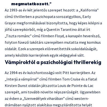
megmutatkozott.”
Az 1993-as év két jelentős szerepet hozott: a „Kalifornia”
című thrillerben a pszichopata sorozatgyilkos, Early
Grayce megformálásával bizonyította, hogy képes kilépni a
jófiú szerepkörből, míg a Quentin Tarantino által írt
„Tiszta románc” című filmben Floyd, a kanapén heverésző,
folyton füvező lakótárs szerepében mutatta meg komikus
oldalát. Ezek a szerepek előrevetítették sokoldalúságát,
amely későbbi karrierjének egyik védjegyévé vált.
Vámpíroktól a pszichológiai thrillerekig
Az 1994-es év kulcsfontosságú volt Pitt karrierjében. Az
„Interjú a vámpírral” című filmben Tom Cruise és a fiatal
Kirsten Dunst oldalán játszotta Louis de Pointe du Lac
szerepét, ami tovább növelte népszerűségét. Ugyanebben
az évben a „Szenvedélyek viharában” című western-
drámában nyújtott alakítása megszilárdította helyét