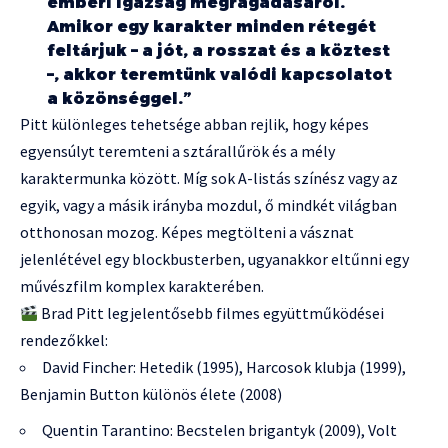
emberi igazság megragadásáról.
Amikor egy karakter minden rétegét
feltárjuk – a jót, a rosszat és a köztest
–, akkor teremtünk valódi kapcsolatot
a közönséggel.”
Pitt különleges tehetsége abban rejlik, hogy képes
egyensúlyt teremteni a sztárallűrök és a mély
karaktermunka között. Míg sok A-listás színész vagy az
egyik, vagy a másik irányba mozdul, ő mindkét világban
otthonosan mozog. Képes megtölteni a vásznat
jelenlétével egy blockbusterben, ugyanakkor eltűnni egy
művészfilm komplex karakterében.
Brad Pitt legjelentősebb filmes együttműködései
rendezőkkel:
David Fincher: Hetedik (1995), Harcosok klubja (1999),
Benjamin Button különös élete (2008)
Quentin Tarantino: Becstelen brigantyk (2009), Volt