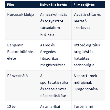
Film
Kulturális hatás
Filmes újítás
Harcosok klubja
A maszkulinitás
Vizuális stílus és
és fogyasztói
narratív
társadalom
szerkezet
kritikája
Benjamin
Az idő és
Úttörő digitális
Button különös
öregedés
öregítési és
élete
filozofikus
fiatalítási
megközelítése
technológia
Pénzcsináló
A
A sportfilmek
sportstatisztika
műfajának
és adatelemzés
újragondolása
népszerűsítése
12 év
Az amerikai
Történelmi