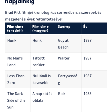
napjainkig
Brad Pitt filmjei kronologikus sorrendben, a szerepek és
megjelenési évek feltüntetésével:
Film címe
Film címe
Szerep
Év
(eredeti)
(magyar)
Hunk
Hunk
Guy at
1987
Beach
No Man’s
Tiltott
Waiter
1987
Land
terület
Less Than
Nullánál is
Partyvendé
1987
Zero
kevesebb
g
The Dark
A nap sötét
Rick
1988
Side of the
oldala
Sun