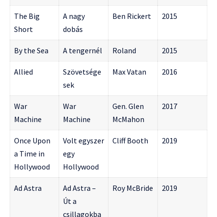
The Big
A nagy
Ben Rickert
2015
Short
dobás
By the Sea
A tengernél
Roland
2015
Allied
Szövetsége
Max Vatan
2016
sek
War
War
Gen. Glen
2017
Machine
Machine
McMahon
Once Upon
Volt egyszer
Cliff Booth
2019
a Time in
egy
Hollywood
Hollywood
Ad Astra
Ad Astra –
Roy McBride
2019
Út a
csillagokba