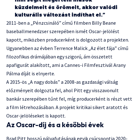
küzdelmeit és örömeit, akkor valódi
kulturális változást indíthat el.”
2011-ben a „Pénzcsináló” című filmben Billy Beane
baseballmenedzser szerepében ismét Oscar-jelölést
kapott, miközben producerként is dolgozott a projekten.
Ugyanebben az évben Terrence Malick „Az élet fája” című
filozofikus drámájában egy szigorú, ám összetett
apafigurát alakított, ami a Cannes-i Filmfesztivál Arany
Pálma díját is elnyerte.
A 2015-ös „A nagy dobás” a 2008-as gazdasági válság
előzményeit dolgozta fel, ahol Pitt egy visszavonult
bankár szerepében tűnt fel, míg producerként is részt vett
a film létrehozásában. A projekt kritikai sikert aratott és
Oscar-jelöléseket is kapott.
Az Oscar-díj és a későbbi évek
Brad Pitt hosszú pályafutásának egyik csúcspontja 2020-