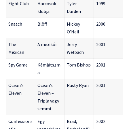
Fight Club
Harcosok
Tyler
1999
klubja
Durden
Snatch
Blöff
Mickey
2000
O’Neil
The
A mexikói
Jerry
2001
Mexican
Welbach
Spy Game
Kémjátszm
Tom Bishop
2001
a
Ocean’s
Ocean’s
Rusty Ryan
2001
Eleven
Eleven –
Tripla vagy
semmi
Confessions
Egy
Brad,
2002