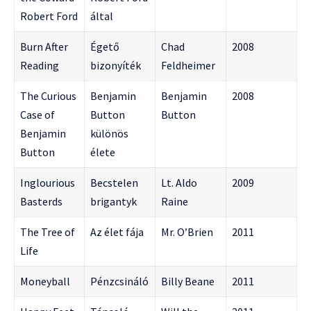
Robert Ford
által
Burn After
Égető
Chad
2008
Reading
bizonyíték
Feldheimer
The Curious
Benjamin
Benjamin
2008
Case of
Button
Button
Benjamin
különös
Button
élete
Inglourious
Becstelen
Lt. Aldo
2009
Basterds
brigantyk
Raine
The Tree of
Az élet fája
Mr. O’Brien
2011
Life
Moneyball
Pénzcsináló
Billy Beane
2011