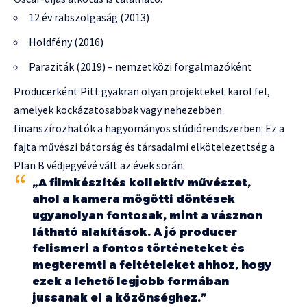
12 év rabszolgaság (2013)
Holdfény (2016)
Paraziták (2019) – nemzetközi forgalmazóként
Producerként Pitt gyakran olyan projekteket karol fel,
amelyek kockázatosabbak vagy nehezebben
finanszírozhatók a hagyományos stúdiórendszerben. Ez a
fajta művészi bátorság és társadalmi elkötelezettség a
Plan B védjegyévé vált az évek során.
„A filmkészítés kollektív művészet,
ahol a kamera mögötti döntések
ugyanolyan fontosak, mint a vásznon
látható alakítások. A jó producer
felismeri a fontos történeteket és
megteremti a feltételeket ahhoz, hogy
ezek a lehető legjobb formában
jussanak el a közönséghez.”