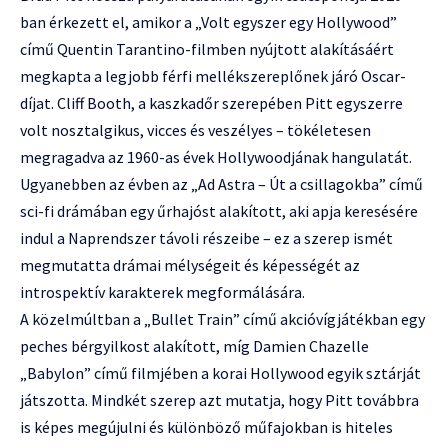
ban érkezett el, amikor a „Volt egyszer egy Hollywood”
című Quentin Tarantino-filmben nyújtott alakításáért
megkapta a legjobb férfi mellékszereplőnek járó Oscar-
díjat. Cliff Booth, a kaszkadőr szerepében Pitt egyszerre
volt nosztalgikus, vicces és veszélyes – tökéletesen
megragadva az 1960-as évek Hollywoodjának hangulatát.
Ugyanebben az évben az „Ad Astra – Út a csillagokba” című
sci-fi drámában egy űrhajóst alakított, aki apja keresésére
indul a Naprendszer távoli részeibe – ez a szerep ismét
megmutatta drámai mélységeit és képességét az
introspektív karakterek megformálására.
A közelmúltban a „Bullet Train” című akcióvígjátékban egy
peches bérgyilkost alakított, míg Damien Chazelle
„Babylon” című filmjében a korai Hollywood egyik sztárját
játszotta. Mindkét szerep azt mutatja, hogy Pitt továbbra
is képes megújulni és különböző műfajokban is hiteles