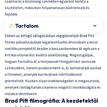
szakma és a közönség szemében egyaránt kivívta a
tiszteletet, miközben folyamatosan kísérletezik és
fejlődik.
Tartalom
Ebben az átfogó válogatásban végigkövetjük Brad Pitt
filmes pályafutásának legjelentősebb állomásait a korai
mellékszerepektől kezdve a kasszasikereken át egészen a
kritikai elismerést kiváltó alakításokig. Megvizsgáljuk,
hogyan formálta át a hollywoodi filmgyártást nemcsak
színészként, hanem producerként is, és bemutatjuk azokat
a filmeket, amelyek karrierjének mérföldköveit
jelentették. Közben olyan érdekességeket is megosztunk,
amelyek rávilágítanak a kamera mögötti munkásságára és
művészi döntéseire.
Brad Pitt filmográfia: A kezdetektől