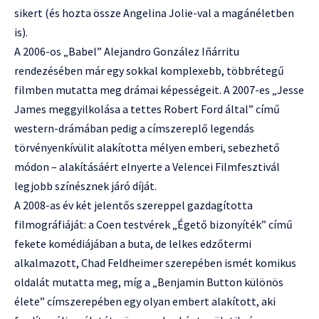
sikert (és hozta össze Angelina Jolie-val a magánéletben
is).
A 2006-os „Babel” Alejandro González Iñárritu
rendezésében már egy sokkal komplexebb, többrétegű
filmben mutatta meg drámai képességeit. A 2007-es „Jesse
James meggyilkolása a tettes Robert Ford által” című
western-drámában pedig a címszereplő legendás
törvényenkívülit alakította mélyen emberi, sebezhető
módon – alakításáért elnyerte a Velencei Filmfesztivál
legjobb színésznek járó díját.
A 2008-as év két jelentős szereppel gazdagította
filmográfiáját: a Coen testvérek „Égető bizonyíték” című
fekete komédiájában a buta, de lelkes edzőtermi
alkalmazott, Chad Feldheimer szerepében ismét komikus
oldalát mutatta meg, míg a „Benjamin Button különös
élete” címszerepében egy olyan embert alakított, aki