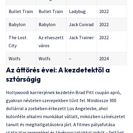
Bullet Train
Bullet Train
Ladybug
2022
Babylon
Babylon
Jack Conrad
2022
The Lost
Az elveszett
Jack Trainer
2022
City
város
Wolfs
Wolfs
–
2024
Az áttörés évei: A kezdetektől a
sztárságig
Hollywoodi karrierjének kezdetén Brad Pitt csupán apró,
gyakran névtelen szerepekben tűnt fel. Mindössze 300
dollárral a zsebében érkezett Los Angelesbe, ahol
különféle alkalmi munkákat vállalt, miközben színészetet
tanult és meghallgatásokra járt. A filmes pályafutása
statisztaszerepekkel és tévésorozatokkal indult – feltűnt