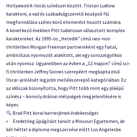
Hollywood A-listás színészei között. Tristan Ludlow
karaktere, a vad és szabadságszerető középső fiú
megformálása széles körű elismerést hozott számára.
A következő években Pitt tudatosan választott komplex
karaktereket. Az 1995-ös „Hetedik” című neo-noir
thrillerben Morgan Freeman partnereként egy fiatal,
ambiciózus nyomozót alakított, aki egy sorozatgyilkos
után nyomoz. Ugyanebben az évben a „12 majom” című sci-
fi thrillerben Jeffrey Goines szerepéért megkapta első
Oscar-jelölését legjobb mellékszereplő kategóriában. Ez
az időszak bizonyította, hogy Pitt több mint egy jóképű
színész – komoly drámai mélységek megjelenítésére is
képes.
Brad Pitt korai karrierjének érdekességei:
Eredetileg újságírást tanult a Missouri Egyetemen, de
két héttel a diploma megszerzése előtt Los Angelesbe