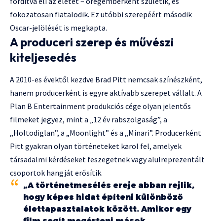
fordítva éli az életét – öregemberként születik, és
fokozatosan fiatalodik. Ez utóbbi szerepéért második
Oscar-jelölését is megkapta.
A produceri szerep és művészi
kiteljesedés
A 2010-es évektől kezdve Brad Pitt nemcsak színészként,
hanem producerként is egyre aktívabb szerepet vállalt. A
Plan B Entertainment produkciós cége olyan jelentős
filmeket jegyez, mint a „12 év rabszolgaság”, a
„Holtodiglan”, a „Moonlight” és a „Minari”. Producerként
Pitt gyakran olyan történeteket karol fel, amelyek
társadalmi kérdéseket feszegetnek vagy alulreprezentált
csoportok hangját erősítik.
„A történetmesélés ereje abban rejlik,
hogy képes hidat építeni különböző
élettapasztalatok között. Amikor egy
film segít megérteni mások