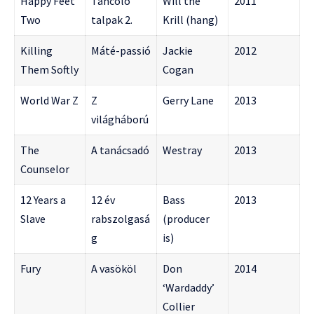
Happy Feet
Táncoló
Will the
2011
Two
talpak 2.
Krill (hang)
Killing
Máté-passió
Jackie
2012
Them Softly
Cogan
World War Z
Z
Gerry Lane
2013
világháború
The
A tanácsadó
Westray
2013
Counselor
12 Years a
12 év
Bass
2013
Slave
rabszolgasá
(producer
g
is)
Fury
A vasököl
Don
2014
‘Wardaddy’
Collier