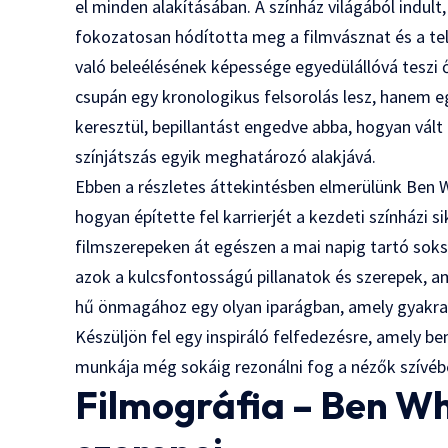
el minden alakításában. A színház világából indult
fokozatosan hódította meg a filmvásznat és a tel
való beleélésének képessége egyedülállóvá teszi 
csupán egy kronologikus felsorolás lesz, hanem 
keresztül, bepillantást engedve abba, hogyan vált 
színjátszás egyik meghatározó alakjává.
Ebben a részletes áttekintésben elmerülünk Ben 
hogyan építette fel karrierjét a kezdeti színházi
filmszerepeken át egészen a mai napig tartó sok
azok a kulcsfontosságú pillanatok és szerepek, 
hű önmagához egy olyan iparágban, amely gyakra
Készüljön fel egy inspiráló felfedezésre, amely be
munkája még sokáig rezonálni fog a nézők szívéb
Filmográfia – Ben Wh