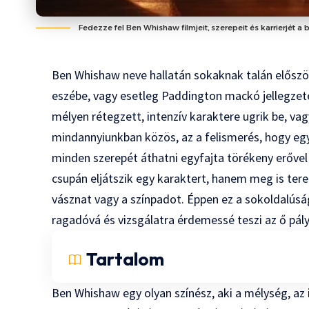
Fedezze fel Ben Whishaw filmjeit, szerepeit és karrierjét a 
Ben Whishaw neve hallatán sokaknak talán előszö
eszébe, vagy esetleg Paddington mackó jellegzet
mélyen rétegzett, intenzív karaktere ugrik be, va
mindannyiunkban közös, az a felismerés, hogy egy
minden szerepét áthatni egyfajta törékeny erővel
csupán eljátszik egy karaktert, hanem meg is tere
vásznat vagy a színpadot. Éppen ez a sokoldalúsá
ragadóvá és vizsgálatra érdemessé teszi az ő pál
Tartalom
Ben Whishaw egy olyan színész, aki a mélység, az i