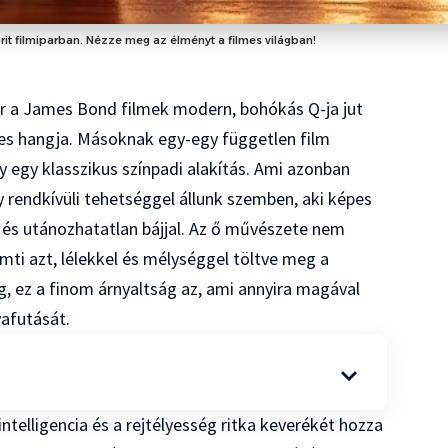
brit filmiparban. Nézze meg az élményt a filmes világban!
r a James Bond filmek modern, bohókás Q-ja jut
es hangja. Másoknak egy-egy független film
gy egy klasszikus színpadi alakítás. Ami azonban
 rendkívüli tehetséggel állunk szemben, aki képes
 és utánozhatatlan bájjal. Az ő művészete nem
mti azt, lélekkel és mélységgel töltve meg a
g, ez a finom árnyaltság az, ami annyira magával
yafutását.
ntelligencia és a rejtélyesség ritka keverékét hozza