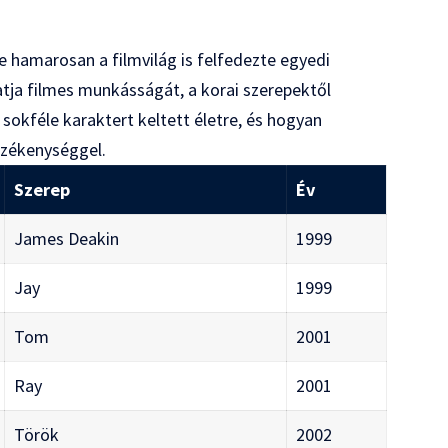
 hamarosan a filmvilág is felfedezte egyedi
atja filmes munkásságát, a korai szerepektől
 sokféle karaktert keltett életre, és hogyan
rzékenységgel.
Szerep
Év
James Deakin
1999
Jay
1999
Tom
2001
Ray
2001
Török
2002