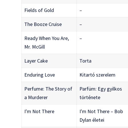
Fields of Gold
–
The Booze Cruise
–
Ready When You Are,
–
Mr. McGill
Layer Cake
Torta
Enduring Love
Kitartó szerelem
Perfume: The Story of
Parfüm: Egy gyilkos
a Murderer
története
I'm Not There
I'm Not There – Bob
Dylan életei