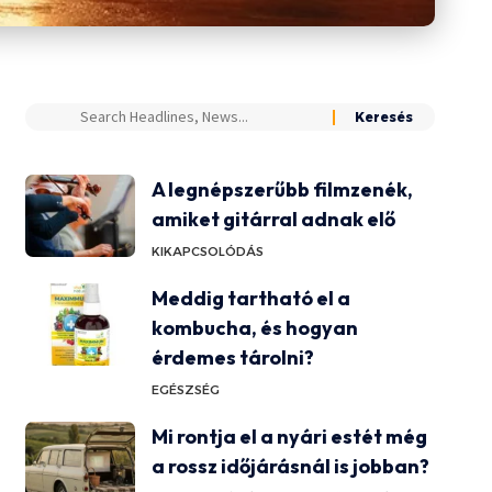
A legnépszerűbb filmzenék,
amiket gitárral adnak elő
KIKAPCSOLÓDÁS
Meddig tartható el a
kombucha, és hogyan
érdemes tárolni?
EGÉSZSÉG
Mi rontja el a nyári estét még
a rossz időjárásnál is jobban?