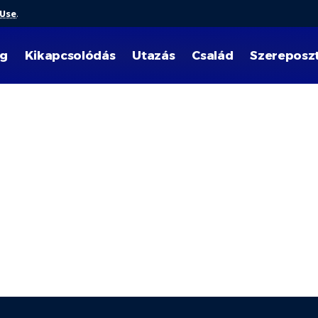
 Use
.
ég
Kikapcsolódás
Utazás
Család
Szereposz