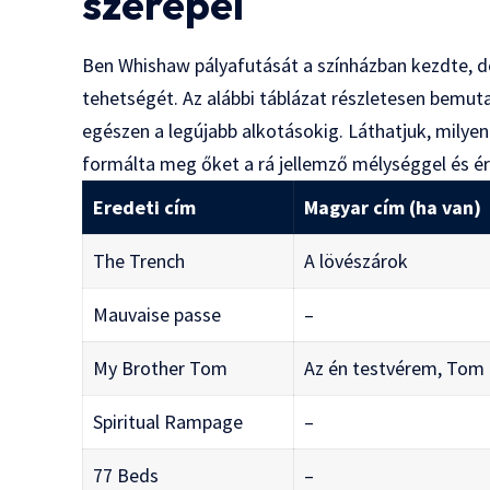
szerepei
Ben Whishaw pályafutását a színházban kezdte, de
tehetségét. Az alábbi táblázat részletesen bemut
egészen a legújabb alkotásokig. Láthatjuk, milyen
formálta meg őket a rá jellemző mélységgel és é
Eredeti cím
Magyar cím (ha van)
The Trench
A lövészárok
Mauvaise passe
–
My Brother Tom
Az én testvérem, Tom
Spiritual Rampage
–
77 Beds
–