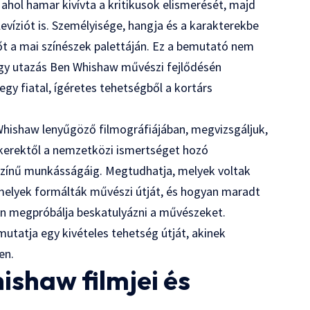
, ahol hamar kivívta a kritikusok elismerését, majd
evíziót is. Személyisége, hangja és a karakterekbe
őt a mai színészek palettáján. Ez a bemutató nem
egy utazás Ben Whishaw művészi fejlődésén
egy fiatal, ígéretes tehetségből a kortárs
Whishaw lenyűgöző filmográfiájában, megvizsgáljuk,
 sikerektől a nemzetközi ismertséget hozó
színű munkásságáig. Megtudhatja, melyek voltak
amelyek formálták művészi útját, és hogyan maradt
n megpróbálja beskatulyázni a művészeket.
mutatja egy kivételes tehetség útját, akinek
en.
ishaw filmjei és