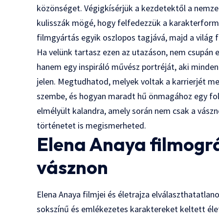
közönséget. Végigkísérjük a kezdetektől a nemzetk
kulisszák mögé, hogy felfedezzük a karakterformál
filmgyártás egyik oszlopos tagjává, majd a világ f
Ha velünk tartasz ezen az utazáson, nem csupán e
hanem egy inspiráló művész portréját, aki minden 
jelen. Megtudhatod, melyek voltak a karrierjét me
szembe, és hogyan maradt hű önmagához egy foly
elmélyült kalandra, amely során nem csak a vász
történetet is megismerheted.
Elena Anaya filmográ
vásznon
Elena Anaya filmjei és életrajza elválaszthatatlan
sokszínű és emlékezetes karaktereket keltett éle