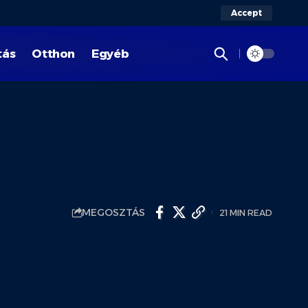
Accept
tás
Otthon
Egyéb
MEGOSZTÁS
21 MIN READ