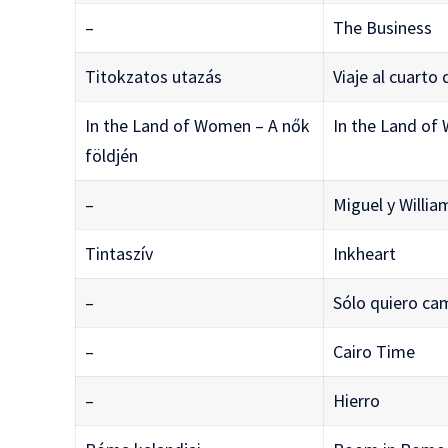
–
The Business
Titokzatos utazás
Viaje al cuarto
In the Land of Women – A nők
In the Land o
földjén
–
Miguel y Willia
Tintaszív
Inkheart
–
Sólo quiero ca
–
Cairo Time
–
Hierro