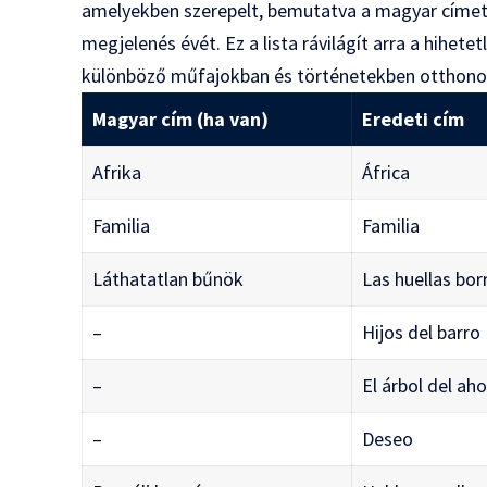
amelyekben szerepelt, bemutatva a magyar címet,
megjelenés évét. Ez a lista rávilágít arra a hihet
különböző műfajokban és történetekben otthon
Magyar cím (ha van)
Eredeti cím
Afrika
África
Familia
Familia
Láthatatlan bűnök
Las huellas bo
–
Hijos del barro
–
El árbol del a
–
Deseo