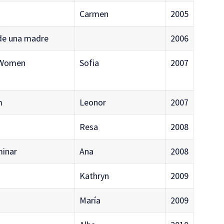
Carmen
2005
 de una madre
2006
f Women
Sofia
2007
m
Leonor
2007
Resa
2008
minar
Ana
2008
Kathryn
2009
María
2009