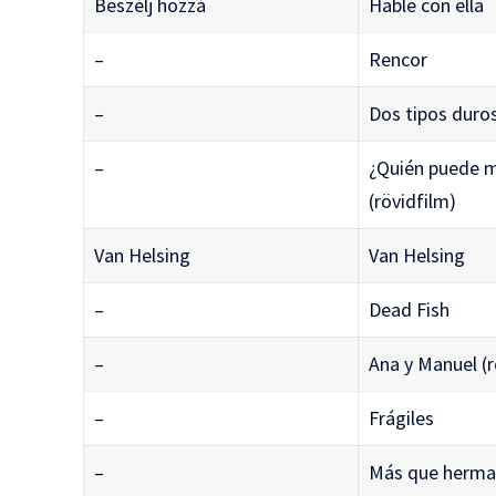
Beszélj hozzá
Hable con ella
–
Rencor
–
Dos tipos duro
–
¿Quién puede m
(rövidfilm)
Van Helsing
Van Helsing
–
Dead Fish
–
Ana y Manuel (r
–
Frágiles
–
Más que herm