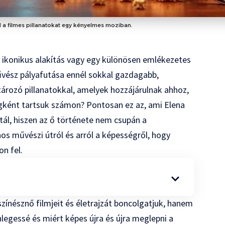
d a filmes pillanatokat egy kényelmes moziban.
y ikonikus alakítás vagy egy különösen emlékezetes
művész pályafutása ennél sokkal gazdagabb,
tározó pillanatokkal, amelyek hozzájárulnak ahhoz,
gként tartsuk számon? Pontosan ez az, ami Elena
ál, hiszen az ő története nem csupán a
nos művészi útról és arról a képességről, hogy
n fel.
zínésznő filmjeit és életrajzát boncolgatjuk, hanem
legessé és miért képes újra és újra meglepni a