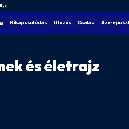
 Use
.
ég
Kikapcsolódás
Utazás
Család
Szereposz
ek és életrajz