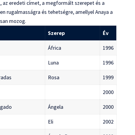
 az eredeti címet, a megformált szerepet és a
etlen rugalmasságra és tehetségre, amellyel Anaya a
osan mozog.
Szerep
Év
África
1996
Luna
1996
rradas
Rosa
1999
2000
hogado
Ángela
2000
Eli
2002