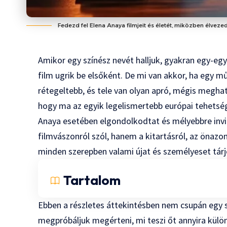
Fedezd fel Elena Anaya filmjeit és életét, miközben élveze
Amikor egy színész nevét halljuk, gyakran egy-eg
film ugrik be elsőként. De mi van akkor, ha egy 
rétegeltebb, és tele van olyan apró, mégis megha
hogy ma az egyik legelismertebb európai tehetsé
Anaya esetében elgondolkodtat és mélyebbre invit
filmvászonról szól, hanem a kitartásról, az önazo
minden szerepben valami újat és személyeset tárjo
Tartalom
Ebben a részletes áttekintésben nem csupán egy s
megpróbáljuk megérteni, mi teszi őt annyira külön