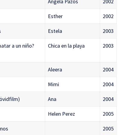
Ángela Pazos
2002
Esther
2002
s
Estela
2003
atar a un niño?
Chica en la playa
2003
Aleera
2004
Mimi
2004
övidfilm)
Ana
2004
Helen Perez
2005
anos
2005