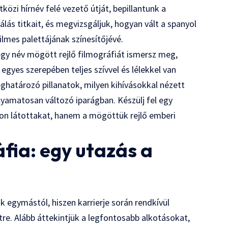
özi hírnév felé vezető útját, bepillantunk a
ás titkait, és megvizsgáljuk, hogyan vált a spanyol
ilmes palettájának színesítőjévé.
gy név mögött rejlő filmográfiát ismersz meg,
egyes szerepében teljes szívvel és lélekkel van
ghatározó pillanatok, milyen kihívásokkal nézett
amatosan változó iparágban. Készülj fel egy
non látottakat, hanem a mögöttük rejlő emberi
fia: egy utazás a
ok egymástól, hiszen karrierje során rendkívül
tre. Alább áttekintjük a legfontosabb alkotásokat,