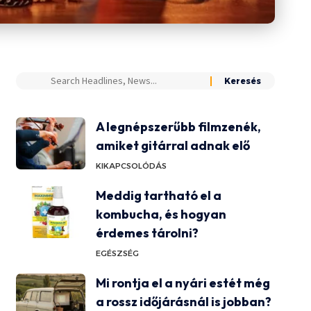
A legnépszerűbb filmzenék,
amiket gitárral adnak elő
KIKAPCSOLÓDÁS
Meddig tartható el a
kombucha, és hogyan
érdemes tárolni?
EGÉSZSÉG
Mi rontja el a nyári estét még
a rossz időjárásnál is jobban?