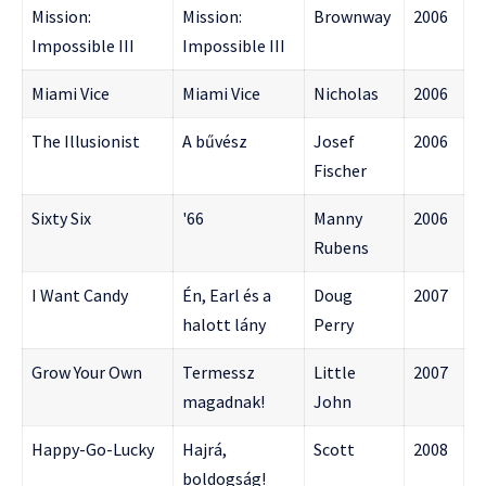
Mission:
Mission:
Brownway
2006
Impossible III
Impossible III
Miami Vice
Miami Vice
Nicholas
2006
The Illusionist
A bűvész
Josef
2006
Fischer
Sixty Six
'66
Manny
2006
Rubens
I Want Candy
Én, Earl és a
Doug
2007
halott lány
Perry
Grow Your Own
Termessz
Little
2007
magadnak!
John
Happy-Go-Lucky
Hajrá,
Scott
2008
boldogság!