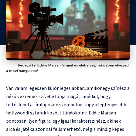
Fedezd fel Eddie Marsan filmjeit és életrajzát, miközben élvezed
a mozi hangulatát!
Van valami egészen különleges abban, amikor egy színész a
nézők ezreinek szívébe lopja magát, anélkül, hogy
feltétlenül a címlapokon szerepelne, vagy a legfényesebb
hollywoodi sztárok között tündökölne. Eddie Marsan
pontosan ilyen figura: egy igazi karakterszínész, akinek
arca és játéka azonnal felismerhető, mégis mindig képes