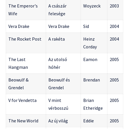
The Emperor's
A császár
Woyzeck
2003
Wife
felesége
Vera Drake
Vera Drake
Sid
2004
The Rocket Post
A rakéta
Heinz
2004
Corday
The Last
Az utolsó
Eamon
2005
Hangman
hóhér
Beowulf &
Beowulf és
Brendan
2005
Grendel
Grendel
V for Vendetta
V mint
Brian
2005
vérbosszú
Etheridge
The New World
Az új világ
Eddie
2005