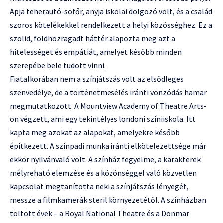
Apja teherautó-sofőr, anyja iskolai dolgozó volt, és a család
szoros kötelékekkel rendelkezett a helyi közösséghez. Ez a
szolid, földhözragadt háttér alapozta meg azt a
hitelességet és empátiát, amelyet később minden
szerepébe bele tudott vinni.
Fiatalkorában nem a színjátszás volt az elsődleges
szenvedélye, de a történetmesélés iránti vonzódás hamar
megmutatkozott. A Mountview Academy of Theatre Arts-
on végzett, ami egy tekintélyes londoni színiiskola. Itt
kapta meg azokat az alapokat, amelyekre később
építkezett. A színpadi munka iránti elkötelezettsége már
ekkor nyilvánvaló volt. A színház fegyelme, a karakterek
mélyreható elemzése és a közönséggel való közvetlen
kapcsolat megtanította neki a színjátszás lényegét,
messze a filmkamerák steril környezetétől. A színházban
töltött évek – a Royal National Theatre és a Donmar