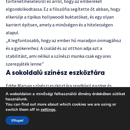
történetmesélésről és arról, hogy az embereket
elgondolkodtassa. Ez a filozófia segítette őt abban, hogy
elkerülje a tipikus hollywoodi buktatókat, és egy olyan
karriert építsen, amely a minőségen és a hitelességen
alapul.
„A legfontosabb, hogy az ember hű maradjon önmagához
és a gyökereihez. A család és az otthon adja azt a
stabilitást, ami nélkül a színészi munka csak egy üres
szerepjáték lenne.”
A sokoldalú színész eszköztára
Eddie Marsan színészi eszköztára rendkívül gazdag és
sokoldalú, ami lehetővé teszi számára, hogy a
A weboldalon a minőségi felhasználói élmény érdekében sütiket
használunk.
legkülönfélébb karaktereket is hitelesen és meggyőzően
You can find out more about which cookies we are using or
formálja meg. Nem támaszkodik külsőségekre vagy
switch them off in
settings
.
manírokra; ehelyett a karakter belső világába merül el, és
Elfogad
onnan építkezik kifelé. Ez a mélyreható megközelítés teszi