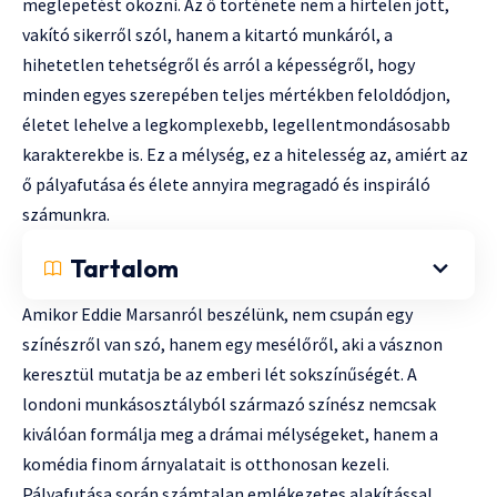
meglepetést okozni. Az ő története nem a hirtelen jött,
vakító sikerről szól, hanem a kitartó munkáról, a
hihetetlen tehetségről és arról a képességről, hogy
minden egyes szerepében teljes mértékben feloldódjon,
életet lehelve a legkomplexebb, legellentmondásosabb
karakterekbe is. Ez a mélység, ez a hitelesség az, amiért az
ő pályafutása és élete annyira megragadó és inspiráló
számunkra.
Tartalom
Amikor Eddie Marsanról beszélünk, nem csupán egy
színészről van szó, hanem egy mesélőről, aki a vásznon
keresztül mutatja be az emberi lét sokszínűségét. A
londoni munkásosztályból származó színész nemcsak
kiválóan formálja meg a drámai mélységeket, hanem a
komédia finom árnyalatait is otthonosan kezeli.
Pályafutása során számtalan emlékezetes alakítással