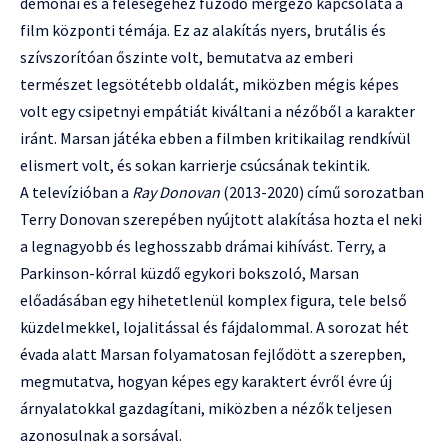
démonai és a feleségéhez fűződő mérgező kapcsolata a
film központi témája. Ez az alakítás nyers, brutális és
szívszorítóan őszinte volt, bemutatva az emberi
természet legsötétebb oldalát, miközben mégis képes
volt egy csipetnyi empátiát kiváltani a nézőből a karakter
iránt. Marsan játéka ebben a filmben kritikailag rendkívül
elismert volt, és sokan karrierje csúcsának tekintik.
A televízióban a
Ray Donovan
(2013-2020) című sorozatban
Terry Donovan szerepében nyújtott alakítása hozta el neki
a legnagyobb és leghosszabb drámai kihívást. Terry, a
Parkinson-kórral küzdő egykori bokszoló, Marsan
előadásában egy hihetetlenül komplex figura, tele belső
küzdelmekkel, lojalitással és fájdalommal. A sorozat hét
évada alatt Marsan folyamatosan fejlődött a szerepben,
megmutatva, hogyan képes egy karaktert évről évre új
árnyalatokkal gazdagítani, miközben a nézők teljesen
azonosulnak a sorsával.