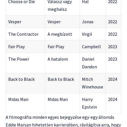
Choose or Die
Válassz vagy
Hal
2022
meghalsz
Vesper
Vesper
Jonas
2022
The Contractor
A megbízott
Virgil
2022
Fair Play
Fair Play
Campbell
2023
The Power
A hatalom
Daniel
2023
Dandon
Back to Black
Back to Black
Mitch
2024
Winehouse
Midas Man
Midas Man
Harry
2024
Epstein
A filmográfia minden egyes bejegyzése egy-egy állomás
Eddie Marsan hihetetlen karrierjében, rávilágítva arra, hogy