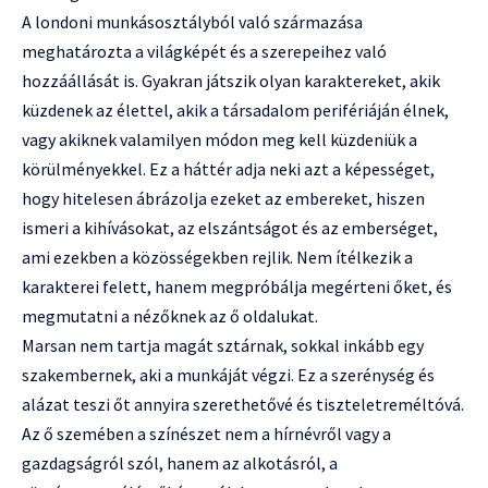
A londoni munkásosztályból való származása
meghatározta a világképét és a szerepeihez való
hozzáállását is. Gyakran játszik olyan karaktereket, akik
küzdenek az élettel, akik a társadalom perifériáján élnek,
vagy akiknek valamilyen módon meg kell küzdeniük a
körülményekkel. Ez a háttér adja neki azt a képességet,
hogy hitelesen ábrázolja ezeket az embereket, hiszen
ismeri a kihívásokat, az elszántságot és az emberséget,
ami ezekben a közösségekben rejlik. Nem ítélkezik a
karakterei felett, hanem megpróbálja megérteni őket, és
megmutatni a nézőknek az ő oldalukat.
Marsan nem tartja magát sztárnak, sokkal inkább egy
szakembernek, aki a munkáját végzi. Ez a szerénység és
alázat teszi őt annyira szerethetővé és tiszteletreméltóvá.
Az ő szemében a színészet nem a hírnévről vagy a
gazdagságról szól, hanem az alkotásról, a