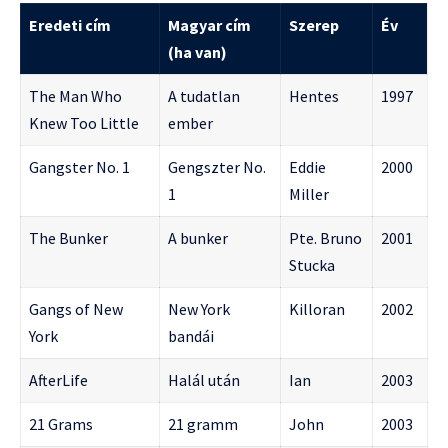
Eredeti cím
Magyar cím
Szerep
Év
(ha van)
The Man Who
A tudatlan
Hentes
1997
Knew Too Little
ember
Gangster No. 1
Gengszter No.
Eddie
2000
1
Miller
The Bunker
A bunker
Pte. Bruno
2001
Stucka
Gangs of New
New York
Killoran
2002
York
bandái
AfterLife
Halál után
Ian
2003
21 Grams
21 gramm
John
2003