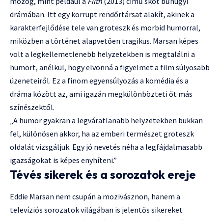
mozog, mint például a
Filth
(2013) című skót bűnügyi
drámában. Itt egy korrupt rendőrtársat alakít, akinek a
karakterfejlődése tele van groteszk és morbid humorral,
miközben a történet alapvetően tragikus. Marsan képes
volt a legkellemetlenebb helyzetekben is megtalálni a
humort, anélkül, hogy elvonná a figyelmet a film súlyosabb
üzeneteiről. Ez a finom egyensúlyozás a komédia és a
dráma között az, ami igazán megkülönbözteti őt más
színészektől.
„A humor gyakran a legváratlanabb helyzetekben bukkan
fel, különösen akkor, ha az emberi természet groteszk
oldalát vizsgáljuk. Egy jó nevetés néha a legfájdalmasabb
igazságokat is képes enyhíteni.”
Tévés sikerek és a sorozatok ereje
Eddie Marsan nem csupán a mozivásznon, hanem a
televíziós sorozatok világában is jelentős sikereket