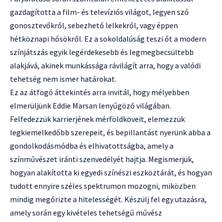
gazdagította a film- és televíziós világot, legyen szó
gonosztevőkről, sebezhető lelkekről, vagy éppen
hétköznapi hősökről. Ez a sokoldalúság teszi őt a modern
színjátszás egyik legérdekesebb és legmegbecsültebb
alakjává, akinek munkássága rávilágít arra, hogy a valódi
tehetség nem ismer határokat.
Ez az átfogó áttekintés arra invitál, hogy mélyebben
elmerüljünk Eddie Marsan lenyűgöző világában.
Felfedezzük karrierjének mérföldköveit, elemezzük
legkiemelkedőbb szerepeit, és bepillantást nyerünk abba a
gondolkodásmódba és elhivatottságba, amely a
színművészet iránti szenvedélyét hajtja. Megismerjük,
hogyan alakította ki egyedi színészi eszköztárát, és hogyan
tudott ennyire széles spektrumon mozogni, miközben
mindig megőrizte a hitelességét. Készülj fel egy utazásra,
amely során egy kivételes tehetségű művész