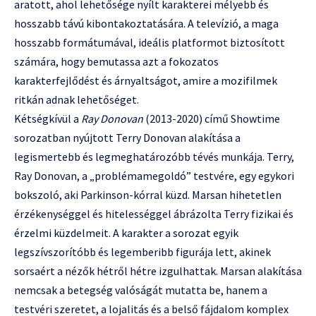
aratott, ahol lehetősége nyílt karakterei mélyebb és
hosszabb távú kibontakoztatására. A televízió, a maga
hosszabb formátumával, ideális platformot biztosított
számára, hogy bemutassa azt a fokozatos
karakterfejlődést és árnyaltságot, amire a mozifilmek
ritkán adnak lehetőséget.
Kétségkívül a
Ray Donovan
(2013-2020) című Showtime
sorozatban nyújtott Terry Donovan alakítása a
legismertebb és legmeghatározóbb tévés munkája. Terry,
Ray Donovan, a „problémamegoldó” testvére, egy egykori
bokszoló, aki Parkinson-kórral küzd. Marsan hihetetlen
érzékenységgel és hitelességgel ábrázolta Terry fizikai és
érzelmi küzdelmeit. A karakter a sorozat egyik
legszívszorítóbb és legemberibb figurája lett, akinek
sorsaért a nézők hétről hétre izgulhattak. Marsan alakítása
nemcsak a betegség valóságát mutatta be, hanem a
testvéri szeretet, a lojalitás és a belső fájdalom komplex