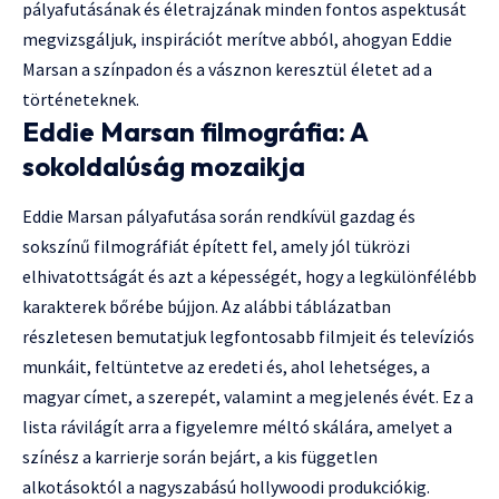
pályafutásának és életrajzának minden fontos aspektusát
megvizsgáljuk, inspirációt merítve abból, ahogyan Eddie
Marsan a színpadon és a vásznon keresztül életet ad a
történeteknek.
Eddie Marsan filmográfia: A
sokoldalúság mozaikja
Eddie Marsan pályafutása során rendkívül gazdag és
sokszínű filmográfiát épített fel, amely jól tükrözi
elhivatottságát és azt a képességét, hogy a legkülönfélébb
karakterek bőrébe bújjon. Az alábbi táblázatban
részletesen bemutatjuk legfontosabb filmjeit és televíziós
munkáit, feltüntetve az eredeti és, ahol lehetséges, a
magyar címet, a szerepét, valamint a megjelenés évét. Ez a
lista rávilágít arra a figyelemre méltó skálára, amelyet a
színész a karrierje során bejárt, a kis független
alkotásoktól a nagyszabású hollywoodi produkciókig.