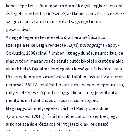
képessége tette őt a modern drámák egyik legkeresettebb
és legelismertebb színészévé, aki képes a nézőt a székéhez
szegezni pusztán a tekintetével vagy egy finom
gesztusával.
Az egyik legemlékezetesebb drámai alakítása Scott
szerepe a Mike Leigh rendezte
Hajrá, boldogság!
(Happy-
Go-Lucky, 2008) című filmben. Itt egy dühös, neurotikus, de
alapvetően magányos és sérült autósiskolai oktatót alakít,
akinek belső fájdalma és elégedetlensége a felszínre tör a
főszereplő optimizmusával való találkozáskor. Ez a szerep
nemcsak BAFTA-jelölést hozott neki, hanem megmutatta,
milyen elképesztő pontossággal képes megjeleníteni a
mentális instabilitás és a frusztráció rétegeit.
Még nagyobb mélységeket tárt fel Paddy Considine
Tyrannosaur
(2011) című filmjében, ahol Joseph-et, egy
alkoholista és erőszakos férfit játszik, akinek belső