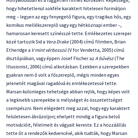
hogy hihetetlenül sokféle karaktert hitelesen formáljon
meg – legyen az egy fenyegető figura, egy tragikus hős, egy
komikus mellékszereplő vagy egy hétköznapi ember –,
hamarosan keresett színésszé tette. Emlékezetes szerepei
közé tartozik Sid a
Vera Drake
(2004) című filmben, Brian
Etheridge a
V mint vérbosszú
(V for Vendetta, 2005) című
disztópiában, vagy éppen Josef Fischer az
A bűvész
(The
Illusionist, 2006) című alkotásban. Ezekben a szerepekben
gyakran nem ő volt a főszereplő, mégis minden egyes
jelenetét magával ragadóvá és emlékezetessé tette.
Marsan különleges tehetsége abban rejlik, hogy képes volt
a legkisebb szerepekbe is mélységet és összetettséget
csempészni. Nem elégedett meg azzal, hogy egy karaktert
felületesen ábrázoljon; ehelyett mindig a figura belső
motivációit, félelmeit és vágyait kereste. Ez a hozzáállás
tette őt a rendezők kedvencévé, akik tudták, hogy Marsan