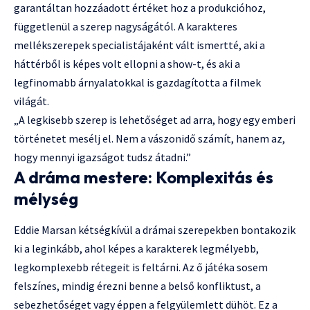
garantáltan hozzáadott értéket hoz a produkcióhoz,
függetlenül a szerep nagyságától. A karakteres
mellékszerepek specialistájaként vált ismertté, aki a
háttérből is képes volt ellopni a show-t, és aki a
legfinomabb árnyalatokkal is gazdagította a filmek
világát.
„A legkisebb szerep is lehetőséget ad arra, hogy egy emberi
történetet mesélj el. Nem a vászonidő számít, hanem az,
hogy mennyi igazságot tudsz átadni.”
A dráma mestere: Komplexitás és
mélység
Eddie Marsan kétségkívül a drámai szerepekben bontakozik
ki a leginkább, ahol képes a karakterek legmélyebb,
legkomplexebb rétegeit is feltárni. Az ő játéka sosem
felszínes, mindig érezni benne a belső konfliktust, a
sebezhetőséget vagy éppen a felgyülemlett dühöt. Ez a