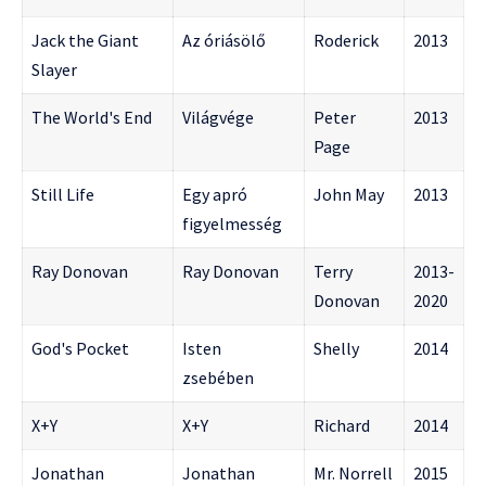
Jack the Giant
Az óriásölő
Roderick
2013
Slayer
The World's End
Világvége
Peter
2013
Page
Still Life
Egy apró
John May
2013
figyelmesség
Ray Donovan
Ray Donovan
Terry
2013-
Donovan
2020
God's Pocket
Isten
Shelly
2014
zsebében
X+Y
X+Y
Richard
2014
Jonathan
Jonathan
Mr. Norrell
2015