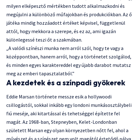
milyen elképesztő mértékben tudott alkalmazkodni és
megújulni a különböző műfajokban és produkciókban. Az ő
játéka mindig hozzáadott értéket képvisel, függetlenül
attól, hogy mekkora a szerepe, és ez az, ami igazán
különlegessé teszi őt a szakmában.
„A valódi színészi munka nem arról szól, hogy te vagy a
középpontban, hanem arról, hogy a történetet szolgálod,
és minden egyes karaktereddel egy újabb darabot mutatsz
meg az emberi tapasztalatból.”
A kezdetek és a színpadi gyökerek
Eddie Marsan története messze esik a hollywoodi
csillogástól, sokkal inkább egy londoni munkásosztálybeli
fiú meséje, aki kitartással és tehetséggel építette fel
magát. Az 1968-ban, Stepneyben, Kelet-Londonban
született Marsan egy olyan környezetben nőtt fel, ahol a
művészet és a színészet nem volt magától értetődő pálya.