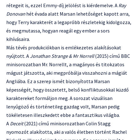
rétegeit is, ezzel Emmy-díj jelölést is kiérdemelve. A
Ray
Donovan
hét évada alatt Marsan lehetőséget kapott arra,
hogy Terry karakterét a legapróbb részletekig kidolgozza,
és megmutassa, hogyan reagál egy ember a sors
kihívásaira.
Más tévés produkciókban is emlékezetes alakításokat
nyújtott. A
Jonathan Strange & Mr Norrell
(2015) című BBC
minisorozatban Mr. Norrellt, a magányos és titokzatos
mágust játszotta, aki megpróbálja visszahozni a mágiát
Angliába. Ez a szerep ismét bizonyította Marsan
képességét, hogy összetett, belső konfliktusokkal küzdő
karaktereket formáljon meg. A sorozat vizuálisan
lenyűgöző és történetileg gazdag volt, Marsan pedig
tökéletesen illeszkedett ebbe a fantasztikus világba.
A
Deceit
(2021) című minisorozatban Colin Stagg
nyomozót alakította, aki a valós életben történt Rachel