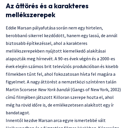
Az áttörés és a karakteres
mellékszerepek
Eddie Marsan pályafutása során nem egy hirtelen,
berobbanó sikerrel kezdődött, hanem egy lassú, de annál
biztosabb építkezéssel, ahol a karakteres
mellékszerepekben nyújtott kiemelkedő alakításai
alapozták meg hírnevét. A 90-es évek végén és a 2000-es
évek elején számos brit televíziós produkcióban és kisebb
filmekben tűnt fel, ahol fokozatosan hívta fel magára a
figyelmet. A nagy áttörést a nemzetközi színtéren talán
Martin Scorsese
New York bandái
(Gangs of New York, 2002)
című filmjében játszott Killoran szerepe hozta el, ahol
még ha rövid időre is, de emlékezetesen alakított egy ír
bandatagot.
Innentől kezdve Marsan arca egyre ismertebbé vált
Hollywoodban és a független filmes körökben. Képessége,