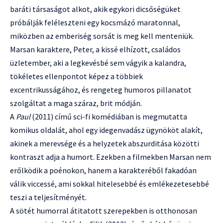
baráti társaságot alkot, akik egykori dicsőségüket
próbálják feléleszteni egy kocsmázó maratonnal,
miközben az emberiség sorsát is meg kell menteniük.
Marsan karaktere, Peter, a kissé elhízott, családos
üzletember, aki a legkevésbé sem vágyik a kalandra,
tökéletes ellenpontot képez a többiek
excentrikusságához, és rengeteg humoros pillanatot
szolgáltat a maga száraz, brit módján.
A
Paul
(2011) című sci-fi komédiában is megmutatta
komikus oldalát, ahol egy idegenvadász ügynököt alakít,
akinek a merevsége és a helyzetek abszurditása közötti
kontraszt adja a humort. Ezekben a filmekben Marsan nem
erőlködik a poénokon, hanem a karakteréből fakadóan
válik viccessé, ami sokkal hitelesebbé és emlékezetesebbé
teszi a teljesítményét.
A sötét humorral átitatott szerepekben is otthonosan