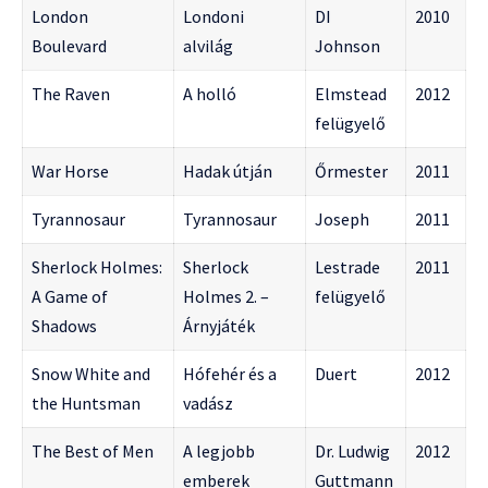
London
Londoni
DI
2010
Boulevard
alvilág
Johnson
The Raven
A holló
Elmstead
2012
felügyelő
War Horse
Hadak útján
Őrmester
2011
Tyrannosaur
Tyrannosaur
Joseph
2011
Sherlock Holmes:
Sherlock
Lestrade
2011
A Game of
Holmes 2. –
felügyelő
Shadows
Árnyjáték
Snow White and
Hófehér és a
Duert
2012
the Huntsman
vadász
The Best of Men
A legjobb
Dr. Ludwig
2012
emberek
Guttmann