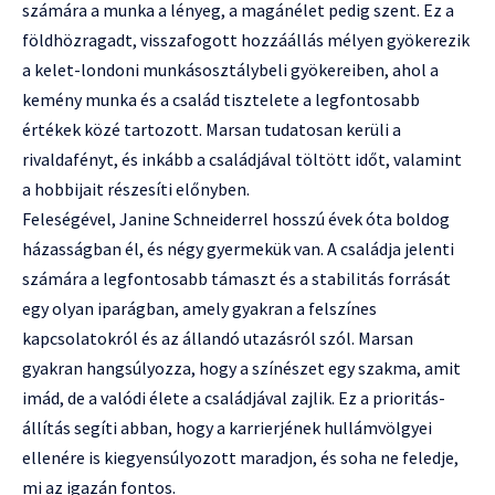
számára a munka a lényeg, a magánélet pedig szent. Ez a
földhözragadt, visszafogott hozzáállás mélyen gyökerezik
a kelet-londoni munkásosztálybeli gyökereiben, ahol a
kemény munka és a család tisztelete a legfontosabb
értékek közé tartozott. Marsan tudatosan kerüli a
rivaldafényt, és inkább a családjával töltött időt, valamint
a hobbijait részesíti előnyben.
Feleségével, Janine Schneiderrel hosszú évek óta boldog
házasságban él, és négy gyermekük van. A családja jelenti
számára a legfontosabb támaszt és a stabilitás forrását
egy olyan iparágban, amely gyakran a felszínes
kapcsolatokról és az állandó utazásról szól. Marsan
gyakran hangsúlyozza, hogy a színészet egy szakma, amit
imád, de a valódi élete a családjával zajlik. Ez a prioritás-
állítás segíti abban, hogy a karrierjének hullámvölgyei
ellenére is kiegyensúlyozott maradjon, és soha ne feledje,
mi az igazán fontos.