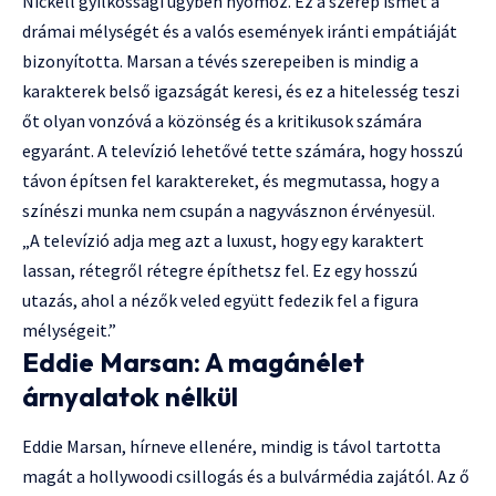
Nickell gyilkossági ügyben nyomoz. Ez a szerep ismét a
drámai mélységét és a valós események iránti empátiáját
bizonyította. Marsan a tévés szerepeiben is mindig a
karakterek belső igazságát keresi, és ez a hitelesség teszi
őt olyan vonzóvá a közönség és a kritikusok számára
egyaránt. A televízió lehetővé tette számára, hogy hosszú
távon építsen fel karaktereket, és megmutassa, hogy a
színészi munka nem csupán a nagyvásznon érvényesül.
„A televízió adja meg azt a luxust, hogy egy karaktert
lassan, rétegről rétegre építhetsz fel. Ez egy hosszú
utazás, ahol a nézők veled együtt fedezik fel a figura
mélységeit.”
Eddie Marsan: A magánélet
árnyalatok nélkül
Eddie Marsan, hírneve ellenére, mindig is távol tartotta
magát a hollywoodi csillogás és a bulvármédia zajától. Az ő