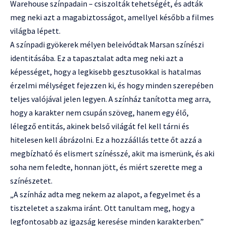
Warehouse színpadain – csiszolták tehetségét, és adták
meg neki azt a magabiztosságot, amellyel később a filmes
világba lépett.
A színpadi gyökerek mélyen beleivódtak Marsan színészi
identitásába. Ez a tapasztalat adta meg neki azt a
képességet, hogy a legkisebb gesztusokkal is hatalmas
érzelmi mélységet fejezzen ki, és hogy minden szerepében
teljes valójával jelen legyen. A színház tanította meg arra,
hogy a karakter nem csupán szöveg, hanem egy élő,
lélegző entitás, akinek belső világát fel kell tárni és
hitelesen kell ábrázolni. Ez a hozzáállás tette őt azzá a
megbízható és elismert színésszé, akit ma ismerünk, és aki
soha nem feledte, honnan jött, és miért szerette meg a
színészetet.
„A színház adta meg nekem az alapot, a fegyelmet és a
tiszteletet a szakma iránt. Ott tanultam meg, hogy a
legfontosabb az igazság keresése minden karakterben.”