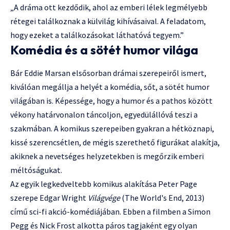
„A dráma ott kezdődik, ahol az emberi lélek legmélyebb
rétegei találkoznak a külvilág kihívásaival. A feladatom,
hogy ezeket a találkozásokat láthatóvá tegyem.”
Komédia és a sötét humor világa
Bár Eddie Marsan elsősorban drámai szerepeiről ismert,
kiválóan megállja a helyét a komédia, sőt, a sötét humor
világában is. Képessége, hogy a humor és a pathos között
vékony határvonalon táncoljon, egyedülállóvá teszi a
szakmában. A komikus szerepeiben gyakran a hétköznapi,
kissé szerencsétlen, de mégis szerethető figurákat alakítja,
akiknek a nevetséges helyzetekben is megőrzik emberi
méltóságukat.
Az egyik legkedveltebb komikus alakítása Peter Page
szerepe Edgar Wright
Világvége
(The World's End, 2013)
című sci-fi akció-komédiájában. Ebben a filmben a Simon
Pegg és Nick Frost alkotta páros tagjaként egy olyan