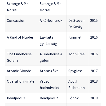
Strange & Mr
Strange & Mr
Norrell
Norrell
Concussion
A kórboncnok
Dr. Steven
2015
DeKosky
A Kind of Murder
Egyfajta
Kimmel
2016
gyilkosság
The Limehouse
A limehouse-i
John Cree
2016
Golem
gólem
Atomic Blonde
Atomszőke
Spyglass
2017
Operation Finale
Végső
Adolf
2018
hadművelet
Eichmann
Deadpool 2
Deadpool 2
Főnök
2018