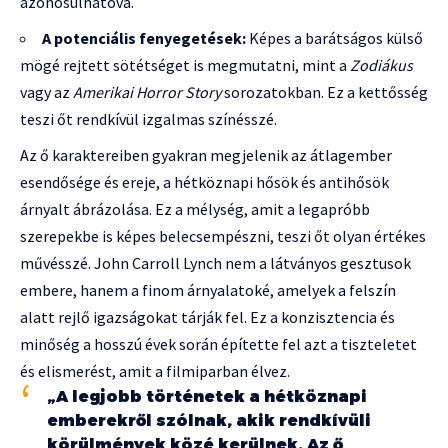
azonosulhatóvá.
A potenciális fenyegetések:
Képes a barátságos külső
mögé rejtett sötétséget is megmutatni, mint a
Zodiákus
vagy az
Amerikai Horror Story
sorozatokban. Ez a kettősség
teszi őt rendkívül izgalmas színésszé.
Az ő karaktereiben gyakran megjelenik az átlagember
esendősége és ereje, a hétköznapi hősök és antihősök
árnyalt ábrázolása. Ez a mélység, amit a legapróbb
szerepekbe is képes belecsempészni, teszi őt olyan értékes
művésszé. John Carroll Lynch nem a látványos gesztusok
embere, hanem a finom árnyalatoké, amelyek a felszín
alatt rejlő igazságokat tárják fel. Ez a konzisztencia és
minőség a hosszú évek során építette fel azt a tiszteletet
és elismerést, amit a filmiparban élvez.
„A legjobb történetek a hétköznapi
emberekről szólnak, akik rendkívüli
körülmények közé kerülnek. Az ő