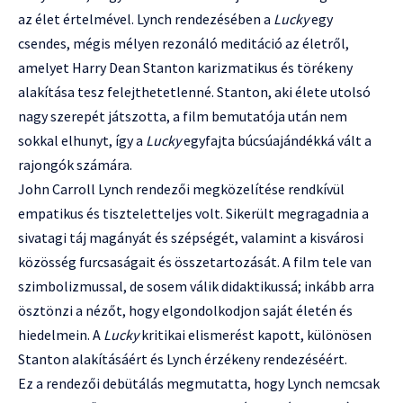
az élet értelmével. Lynch rendezésében a
Lucky
egy
csendes, mégis mélyen rezonáló meditáció az életről,
amelyet Harry Dean Stanton karizmatikus és törékeny
alakítása tesz felejthetetlenné. Stanton, aki élete utolsó
nagy szerepét játszotta, a film bemutatója után nem
sokkal elhunyt, így a
Lucky
egyfajta búcsúajándékká vált a
rajongók számára.
John Carroll Lynch rendezői megközelítése rendkívül
empatikus és tiszteletteljes volt. Sikerült megragadnia a
sivatagi táj magányát és szépségét, valamint a kisvárosi
közösség furcsaságait és összetartozását. A film tele van
szimbolizmussal, de sosem válik didaktikussá; inkább arra
ösztönzi a nézőt, hogy elgondolkodjon saját életén és
hiedelmein. A
Lucky
kritikai elismerést kapott, különösen
Stanton alakításáért és Lynch érzékeny rendezéséért.
Ez a rendezői debütálás megmutatta, hogy Lynch nemcsak