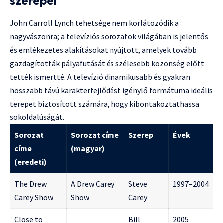
szerepei
John Carroll Lynch tehetsége nem korlátozódik a
nagyvászonra; a televíziós sorozatok világában is jelentős
és emlékezetes alakításokat nyújtott, amelyek tovább
gazdagították pályafutását és szélesebb közönség előtt
tették ismertté. A televízió dinamikusabb és gyakran
hosszabb távú karakterfejlődést igénylő formátuma ideális
terepet biztosított számára, hogy kibontakoztathassa
sokoldalúságát.
Sorozat
Sorozat címe
Szerep
Évek
címe
(magyar)
(eredeti)
The Drew
A Drew Carey
Steve
1997–2004
Carey Show
Show
Carey
Close to
Bill
2005