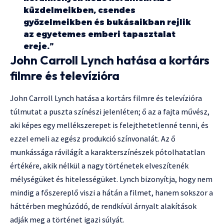
küzdelmeikben, csendes
győzelmeikben és bukásaikban rejlik
az egyetemes emberi tapasztalat
ereje.”
John Carroll Lynch hatása a kortárs
filmre és televízióra
John Carroll Lynch hatása a kortárs filmre és televízióra
túlmutat a puszta színészi jelenléten; ő az a fajta művész,
aki képes egy mellékszerepet is felejthetetlenné tenni, és
ezzel emeli az egész produkció színvonalát. Az ő
munkássága rávilágít a karakterszínészek pótolhatatlan
értékére, akik nélkül a nagy történetek elveszítenék
mélységüket és hitelességüket. Lynch bizonyítja, hogy nem
mindig a főszereplő viszi a hátán a filmet, hanem sokszor a
háttérben meghúzódó, de rendkívül árnyalt alakítások
adják meg a történet igazi súlyát.