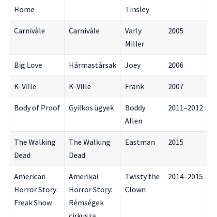
Home
Tinsley
Carnivàle
Carnivàle
Varly
2005
Miller
Big Love
Hármastársak
Joey
2006
K-Ville
K-Ville
Frank
2007
Body of Proof
Gyilkos ügyek
Boddy
2011–2012
Allen
The Walking
The Walking
Eastman
2015
Dead
Dead
American
Amerikai
Twisty the
2014–2015
Horror Story:
Horror Story:
Clown
Freak Show
Rémségek
cirkusza