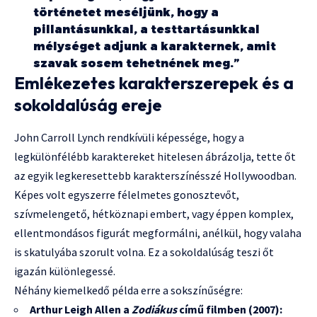
történetet meséljünk, hogy a
pillantásunkkal, a testtartásunkkal
mélységet adjunk a karakternek, amit
szavak sosem tehetnének meg.”
Emlékezetes karakterszerepek és a
sokoldalúság ereje
John Carroll Lynch rendkívüli képessége, hogy a
legkülönfélébb karaktereket hitelesen ábrázolja, tette őt
az egyik legkeresettebb karakterszínésszé Hollywoodban.
Képes volt egyszerre félelmetes gonosztevőt,
szívmelengető, hétköznapi embert, vagy éppen komplex,
ellentmondásos figurát megformálni, anélkül, hogy valaha
is skatulyába szorult volna. Ez a sokoldalúság teszi őt
igazán különlegessé.
Néhány kiemelkedő példa erre a sokszínűségre:
Arthur Leigh Allen a
Zodiákus
című filmben (2007):