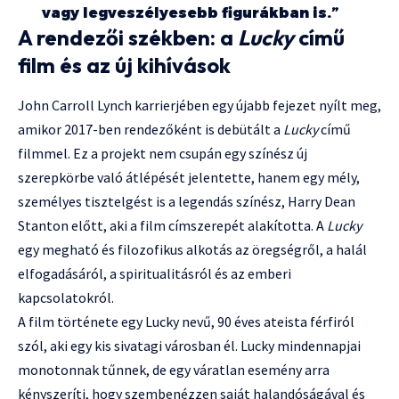
vagy legveszélyesebb figurákban is.”
A rendezői székben: a
Lucky
című
film és az új kihívások
John Carroll Lynch karrierjében egy újabb fejezet nyílt meg,
amikor 2017-ben rendezőként is debütált a
Lucky
című
filmmel. Ez a projekt nem csupán egy színész új
szerepkörbe való átlépését jelentette, hanem egy mély,
személyes tisztelgést is a legendás színész, Harry Dean
Stanton előtt, aki a film címszerepét alakította. A
Lucky
egy megható és filozofikus alkotás az öregségről, a halál
elfogadásáról, a spiritualitásról és az emberi
kapcsolatokról.
A film története egy Lucky nevű, 90 éves ateista férfiról
szól, aki egy kis sivatagi városban él. Lucky mindennapjai
monotonnak tűnnek, de egy váratlan esemény arra
kényszeríti, hogy szembenézzen saját halandóságával és