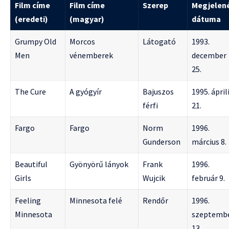
Film címe
Film címe
Szerep
Megjelen
(eredeti)
(magyar)
dátuma
Grumpy Old
Morcos
Látogató
1993.
Men
vénemberek
december
25.
The Cure
A gyógyír
Bajuszos
1995. ápril
férfi
21.
Fargo
Fargo
Norm
1996.
Gunderson
március 8.
Beautiful
Gyönyörű lányok
Frank
1996.
Girls
Wujcik
február 9.
Feeling
Minnesota felé
Rendőr
1996.
Minnesota
szeptemb
13.