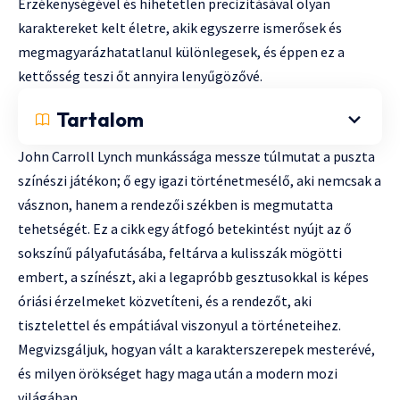
Érzékenységével és hihetetlen precizitásával olyan
karaktereket kelt életre, akik egyszerre ismerősek és
megmagyarázhatatlanul különlegesek, és éppen ez a
kettősség teszi őt annyira lenyűgözővé.
Tartalom
John Carroll Lynch munkássága messze túlmutat a puszta
színészi játékon; ő egy igazi történetmesélő, aki nemcsak a
vásznon, hanem a rendezői székben is megmutatta
tehetségét. Ez a cikk egy átfogó betekintést nyújt az ő
sokszínű pályafutásába, feltárva a kulisszák mögötti
embert, a színészt, aki a legapróbb gesztusokkal is képes
óriási érzelmeket közvetíteni, és a rendezőt, aki
tisztelettel és empátiával viszonyul a történeteihez.
Megvizsgáljuk, hogyan vált a karakterszerepek mesterévé,
és milyen örökséget hagy maga után a modern mozi
világában.