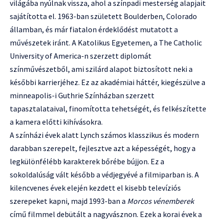
világába nyúlnak vissza, ahol a színpadi mesterség alapjait
sajátította el. 1963-ban született Boulderben, Colorado
államban, és már fiatalon érdeklődést mutatott a
művészetek iránt. A Katolikus Egyetemen, a The Catholic
University of America-n szerzett diplomát
színművészetből, ami szilárd alapot biztosított neki a
későbbi karrierjéhez. Ez az akadémiai háttér, kiegészülve a
minneapolis-i Guthrie Színházban szerzett
tapasztalataival, finomította tehetségét, és felkészítette
a kamera előtti kihívásokra.
A színházi évek alatt Lynch számos klasszikus és modern
darabban szerepelt, fejlesztve azt a képességét, hogy a
legkülönfélébb karakterek bőrébe bújjon. Ez a
sokoldalúság vált később a védjegyévé a filmiparban is. A
kilencvenes évek elején kezdett el kisebb televíziós
szerepeket kapni, majd 1993-ban a
Morcos vénemberek
című filmmel debütált a nagyvásznon. Ezek a korai évek a