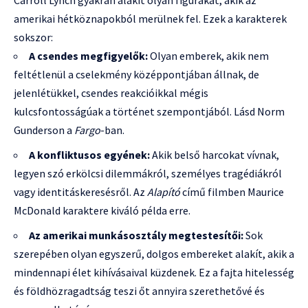
amerikai hétköznapokból merülnek fel. Ezek a karakterek
sokszor:
A csendes megfigyelők:
Olyan emberek, akik nem
feltétlenül a cselekmény középpontjában állnak, de
jelenlétükkel, csendes reakcióikkal mégis
kulcsfontosságúak a történet szempontjából. Lásd Norm
Gunderson a
Fargo
-ban.
A konfliktusos egyének:
Akik belső harcokat vívnak,
legyen szó erkölcsi dilemmákról, személyes tragédiákról
vagy identitáskeresésről. Az
Alapító
című filmben Maurice
McDonald karaktere kiváló példa erre.
Az amerikai munkásosztály megtestesítői:
Sok
szerepében olyan egyszerű, dolgos embereket alakít, akik a
mindennapi élet kihívásaival küzdenek. Ez a fajta hitelesség
és földhözragadtság teszi őt annyira szerethetővé és