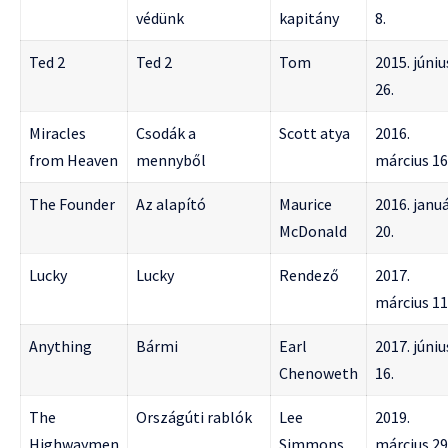
védünk
kapitány
8.
Ted 2
Ted 2
Tom
2015. júniu
26.
Miracles
Csodák a
Scott atya
2016.
from Heaven
mennyből
március 16
The Founder
Az alapító
Maurice
2016. janu
McDonald
20.
Lucky
Lucky
Rendező
2017.
március 11
Anything
Bármi
Earl
2017. júniu
Chenoweth
16.
The
Országúti rablók
Lee
2019.
Highwaymen
Simmons
március 29