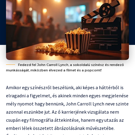
Fedezd fel John Carroll Lynch, a sokoldalú színész és rendező
munkásságát, miközben élvezed a filmet és a popcornt!
Amikor egy színészről beszélünk, aki képes a háttérből is
elragadni a figyelmet, és akinek minden egyes megjelenése
mély nyomot hagy bennünk, John Carroll Lynch neve szinte
azonnal eszünkbe jut. Az ő karrierjének vizsgálata nem
csupán egy filmográfia áttekintése, hanem egy utazás az
emberi lélek összetett ábrázolásának művészetébe.