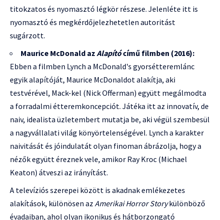
titokzatos és nyomasztó légkör részese. Jelenléte itt is
nyomasztó és megkérdőjelezhetetlen autoritást
sugárzott.
Maurice McDonald az
Alapító
című filmben (2016):
Ebben a filmben Lynch a McDonald's gyorsétteremlánc
egyik alapítóját, Maurice McDonaldot alakítja, aki
testvérével, Mack-kel (Nick Offerman) együtt megálmodta
a forradalmi étteremkoncepciót. Játéka itt az innovatív, de
naiv, idealista üzletembert mutatja be, aki végül szembesül
a nagyvállalati világ könyörtelenségével. Lynch a karakter
naivitását és jóindulatát olyan finoman ábrázolja, hogy a
nézők együtt éreznek vele, amikor Ray Kroc (Michael
Keaton) átveszi az irányítást.
A televíziós szerepei között is akadnak emlékezetes
alakítások, különösen az
Amerikai Horror Story
különböző
évadaiban, ahol olyan ikonikus és hátborzongató