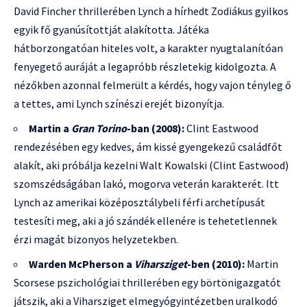
David Fincher thrillerében Lynch a hírhedt Zodiákus gyilkos
egyik fő gyanúsítottját alakította. Játéka
hátborzongatóan hiteles volt, a karakter nyugtalanítóan
fenyegető auráját a legapróbb részletekig kidolgozta. A
nézőkben azonnal felmerült a kérdés, hogy vajon tényleg ő
a tettes, ami Lynch színészi erejét bizonyítja.
Martin a
Gran Torino
-ban (2008):
Clint Eastwood
rendezésében egy kedves, ám kissé gyengekezű családfőt
alakít, aki próbálja kezelni Walt Kowalski (Clint Eastwood)
szomszédságában lakó, mogorva veterán karakterét. Itt
Lynch az amerikai középosztálybeli férfi archetípusát
testesíti meg, aki a jó szándék ellenére is tehetetlennek
érzi magát bizonyos helyzetekben.
Warden McPherson a
Viharsziget
-ben (2010):
Martin
Scorsese pszichológiai thrillerében egy börtönigazgatót
játszik, aki a Viharsziget elmegyógyintézetben uralkodó