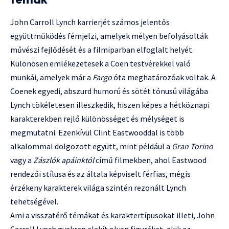
John Carroll Lynch karrierjét számos jelentős
együttműködés fémjelzi, amelyek mélyen befolyásolták
művészi fejlődését és a filmiparban elfoglalt helyét.
Különösen emlékezetesek a Coen testvérekkel való
munkái, amelyek már a
Fargo
óta meghatározóak voltak. A
Coenek egyedi, abszurd humorú és sötét tónusú világába
Lynch tökéletesen illeszkedik, hiszen képes a hétköznapi
karakterekben rejlő különösséget és mélységet is
megmutatni. Ezenkívül Clint Eastwooddal is több
alkalommal dolgozott együtt, mint például a
Gran Torino
vagy a
Zászlók apáinktól
című filmekben, ahol Eastwood
rendezői stílusa és az általa képviselt férfias, mégis
érzékeny karakterek világa szintén rezonált Lynch
tehetségével.
Ami a visszatérő témákat és karaktertípusokat illeti, John
Carroll Lynch gyakran alakít olyan figurákat, akik az