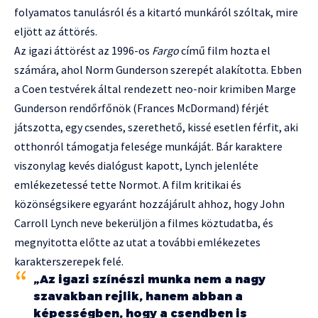
folyamatos tanulásról és a kitartó munkáról szóltak, mire
eljött az áttörés.
Az igazi áttörést az 1996-os
Fargo
című film hozta el
számára, ahol Norm Gunderson szerepét alakította. Ebben
a Coen testvérek által rendezett neo-noir krimiben Marge
Gunderson rendőrfőnök (Frances McDormand) férjét
játszotta, egy csendes, szerethető, kissé esetlen férfit, aki
otthonról támogatja felesége munkáját. Bár karaktere
viszonylag kevés dialógust kapott, Lynch jelenléte
emlékezetessé tette Normot. A film kritikai és
közönségsikere egyaránt hozzájárult ahhoz, hogy John
Carroll Lynch neve bekerüljön a filmes köztudatba, és
megnyitotta előtte az utat a további emlékezetes
karakterszerepek felé.
„Az igazi színészi munka nem a nagy
szavakban rejlik, hanem abban a
képességben, hogy a csendben is