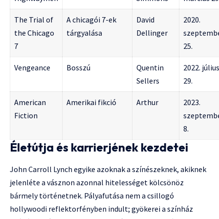
The Trial of
A chicagói 7-ek
David
2020.
the Chicago
tárgyalása
Dellinger
szeptemb
7
25.
Vengeance
Bosszú
Quentin
2022. júliu
Sellers
29.
American
Amerikai fikció
Arthur
2023.
Fiction
szeptemb
8.
Életútja és karrierjének kezdetei
John Carroll Lynch egyike azoknak a színészeknek, akiknek
jelenléte a vásznon azonnal hitelességet kölcsönöz
bármely történetnek. Pályafutása nem a csillogó
hollywoodi reflektorfényben indult; gyökerei a színház