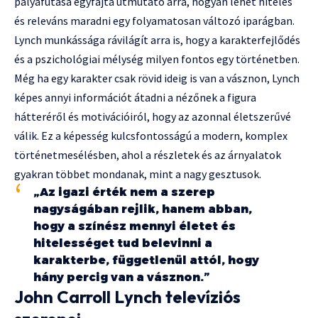
pályafutása egyfajta útmutató arra, hogyan lehet hiteles
és releváns maradni egy folyamatosan változó iparágban.
Lynch munkássága rávilágít arra is, hogy a karakterfejlődés
és a pszichológiai mélység milyen fontos egy történetben.
Még ha egy karakter csak rövid ideig is van a vásznon, Lynch
képes annyi információt átadni a nézőnek a figura
hátteréről és motivációiról, hogy az azonnal életszerűvé
válik. Ez a képesség kulcsfontosságú a modern, komplex
történetmesélésben, ahol a részletek és az árnyalatok
gyakran többet mondanak, mint a nagy gesztusok.
„Az igazi érték nem a szerep
nagyságában rejlik, hanem abban,
hogy a színész mennyi életet és
hitelességet tud belevinni a
karakterbe, függetlenül attól, hogy
hány percig van a vásznon.”
John Carroll Lynch televíziós