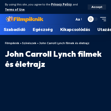
By using this site, you agree to the
Privacy Policy
and
Accept
Terms of Use
.
Aa
Szabadidő
Egészség
Kikapcsolódás
Utazá
Filmpiknik
»
Színészek
»
John Carroll Lynch filmek és életrajz
John Carroll Lynch filmek
és életrajz