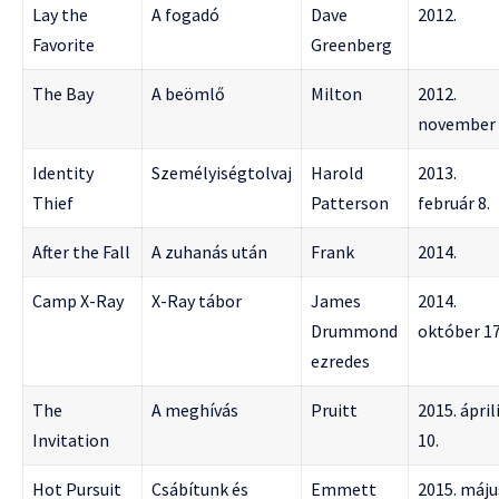
Lay the
A fogadó
Dave
2012.
Favorite
Greenberg
The Bay
A beömlő
Milton
2012.
november 
Identity
Személyiségtolvaj
Harold
2013.
Thief
Patterson
február 8.
After the Fall
A zuhanás után
Frank
2014.
Camp X-Ray
X-Ray tábor
James
2014.
Drummond
október 17
ezredes
The
A meghívás
Pruitt
2015. ápril
Invitation
10.
Hot Pursuit
Csábítunk és
Emmett
2015. máju