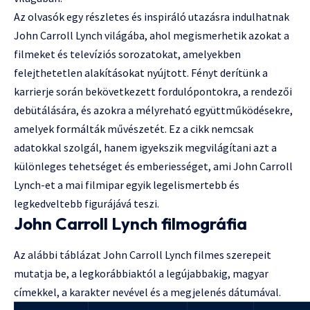
Az olvasók egy részletes és inspiráló utazásra indulhatnak
John Carroll Lynch világába, ahol megismerhetik azokat a
filmeket és televíziós sorozatokat, amelyekben
felejthetetlen alakításokat nyújtott. Fényt derítünk a
karrierje során bekövetkezett fordulópontokra, a rendezői
debütálására, és azokra a mélyreható együttműködésekre,
amelyek formálták művészetét. Ez a cikk nemcsak
adatokkal szolgál, hanem igyekszik megvilágítani azt a
különleges tehetséget és emberiességet, ami John Carroll
Lynch-et a mai filmipar egyik legelismertebb és
legkedveltebb figurájává teszi.
John Carroll Lynch filmográfia
Az alábbi táblázat John Carroll Lynch filmes szerepeit
mutatja be, a legkorábbiaktól a legújabbakig, magyar
címekkel, a karakter nevével és a megjelenés dátumával.