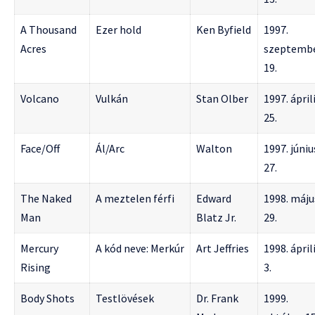
A Thousand
Ezer hold
Ken Byfield
1997.
Acres
szeptemb
19.
Volcano
Vulkán
Stan Olber
1997. ápril
25.
Face/Off
Ál/Arc
Walton
1997. júniu
27.
The Naked
A meztelen férfi
Edward
1998. máju
Man
Blatz Jr.
29.
Mercury
A kód neve: Merkúr
Art Jeffries
1998. ápril
Rising
3.
Body Shots
Testlövések
Dr. Frank
1999.