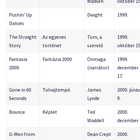
Madsen
október 15
Pushin' Up
Dwight
1999.
Daisies
The Straight
Az egyenes
Tom, a
1999.
Story
történet
szerelő
október 15
Fantasia
Fantázia 2000
Önmaga
1999.
2000
(narrátor)
december
17.
Gone in 60
Tolvajtempó
James
2000. júniu
Seconds
Lynde
9.
Bounce
Képlet
Ted
2000.
Waddell
december 
G-Men from
Dean Crept
2000.