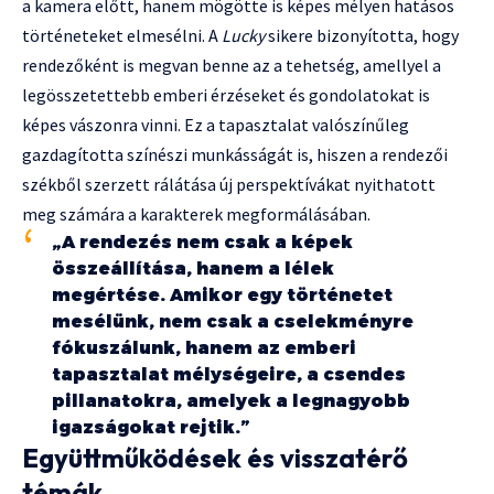
a kamera előtt, hanem mögötte is képes mélyen hatásos
történeteket elmesélni. A
Lucky
sikere bizonyította, hogy
rendezőként is megvan benne az a tehetség, amellyel a
legösszetettebb emberi érzéseket és gondolatokat is
képes vászonra vinni. Ez a tapasztalat valószínűleg
gazdagította színészi munkásságát is, hiszen a rendezői
székből szerzett rálátása új perspektívákat nyithatott
meg számára a karakterek megformálásában.
„A rendezés nem csak a képek
összeállítása, hanem a lélek
megértése. Amikor egy történetet
mesélünk, nem csak a cselekményre
fókuszálunk, hanem az emberi
tapasztalat mélységeire, a csendes
pillanatokra, amelyek a legnagyobb
igazságokat rejtik.”
Együttműködések és visszatérő
témák