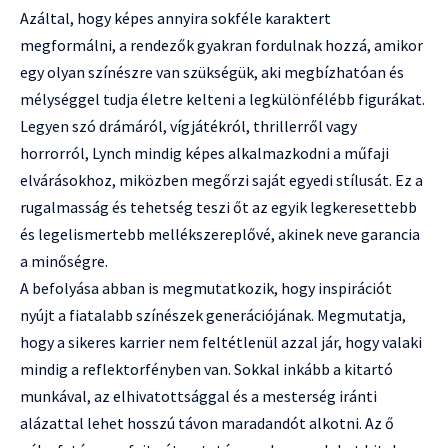
Azáltal, hogy képes annyira sokféle karaktert
megformálni, a rendezők gyakran fordulnak hozzá, amikor
egy olyan színészre van szükségük, aki megbízhatóan és
mélységgel tudja életre kelteni a legkülönfélébb figurákat.
Legyen szó drámáról, vígjátékról, thrillerről vagy
horrorról, Lynch mindig képes alkalmazkodni a műfaji
elvárásokhoz, miközben megőrzi saját egyedi stílusát. Ez a
rugalmasság és tehetség teszi őt az egyik legkeresettebb
és legelismertebb mellékszereplővé, akinek neve garancia
a minőségre.
A befolyása abban is megmutatkozik, hogy inspirációt
nyújt a fiatalabb színészek generációjának. Megmutatja,
hogy a sikeres karrier nem feltétlenül azzal jár, hogy valaki
mindig a reflektorfényben van. Sokkal inkább a kitartó
munkával, az elhivatottsággal és a mesterség iránti
alázattal lehet hosszú távon maradandót alkotni. Az ő