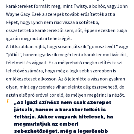
karaktereket formált meg, mint Twisty, a bohóc, vagy John
Wayne Gacy. Ezek a szerepek tovább erősítették azt a
képet, hogy Lynch nem riad vissza a sötétebb,
összetettebb karakterektől sem, sőt, éppen ezekben tudja
igazán megmutatni tehetségét.
A titka abban rejlik, hogy sosem játszik "gonosztevőt" vagy
"jófiút", hanem igyekszik megérteni a karakter motivációit,
félelmeit és vágyait. Ez a mélyreható megközelítés teszi
lehetővé számára, hogy még a legkisebb szerepben is
emlékezeteset alkosson. Az ő jelenléte a vásznon gyakran
olyan, mint egy csendes vihar: eleinte alig észrevehető, de
aztán elsöprő erővel tör elő, és mélyen megérinti a nézőt.
„Az igazi színész nem csak szerepet
játszik, hanem a karakter lelkét is
feltárja. Akkor vagyunk hitelesek, ha
megmutatjuk az emberi
sebezhetőséget, még a legerősebb