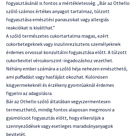
fogyasztásánál is fontos a mértékletesség. „Bár az Othello
szőlő számos értékes anyagot tartalmaz, túlzott
fogyasztása emésztési panaszokat vagy allergiás
reakciókat is kiválthat.”
A szőlő természetes cukortartalma magas, ezért
cukorbetegeknek vagy inzulinrezisztens személyeknek
érdemes orvossal konzultálni fogyasztása előtt. A túlzott
cukorbevitel vércukorszint-ingadozáshoz vezethet.
Néhány ember számára a szőlő héja nehezen emészthető,
ami puffadást vagy hasfájást okozhat. Különösen
kisgyermekeknél és érzékeny gyomrúaknál érdemes
figyelni az adagolásra.
Bár az Othello szőlő általában vegyszermentesen
termeszthető, mindig fontos alaposan megmosni a
gyümölcsöt fogyasztás előtt, hogy elkerüljük a
szennyeződések vagy esetleges maradványanyagok
bevitelét.