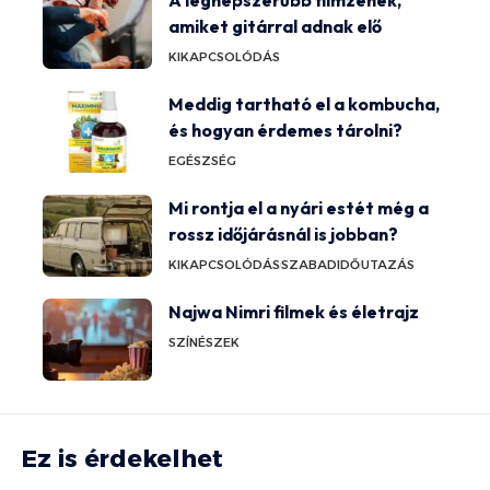
A legnépszerűbb filmzenék,
amiket gitárral adnak elő
KIKAPCSOLÓDÁS
Meddig tartható el a kombucha,
és hogyan érdemes tárolni?
EGÉSZSÉG
Mi rontja el a nyári estét még a
rossz időjárásnál is jobban?
KIKAPCSOLÓDÁS
SZABADIDŐ
UTAZÁS
Najwa Nimri filmek és életrajz
SZÍNÉSZEK
Ez is érdekelhet