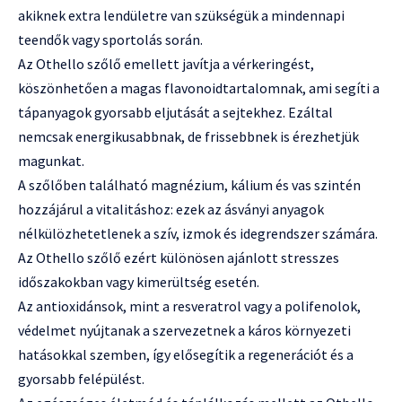
akiknek extra lendületre van szükségük a mindennapi
teendők vagy sportolás során.
Az Othello szőlő emellett javítja a vérkeringést,
köszönhetően a magas flavonoidtartalomnak, ami segíti a
tápanyagok gyorsabb eljutását a sejtekhez. Ezáltal
nemcsak energikusabbnak, de frissebbnek is érezhetjük
magunkat.
A szőlőben található magnézium, kálium és vas szintén
hozzájárul a vitalitáshoz: ezek az ásványi anyagok
nélkülözhetetlenek a szív, izmok és idegrendszer számára.
Az Othello szőlő ezért különösen ajánlott stresszes
időszakokban vagy kimerültség esetén.
Az antioxidánsok, mint a resveratrol vagy a polifenolok,
védelmet nyújtanak a szervezetnek a káros környezeti
hatásokkal szemben, így elősegítik a regenerációt és a
gyorsabb felépülést.