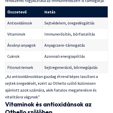
rendszeres fogyasztása az immunrendszert is támogatja.
Összetevő
Hatás
Antioxidánsok
Sejtvédelem, öregedésgátlás
Vitaminok
Immunerősítés, bőrfiatalítás
Ásványi anyagok
Anyagcsere-támogatás
Cukrok
Azonnali energiapótlás
Fitonutriensek
Sejtregeneráció, bőrmegújulás
„Az antioxidánsokban gazdag étrend képes lassítani a
sejtek öregedését, ezért az Othello szőlő különösen
ajánlott azok számára, akik fiatalos megjelenésre és
vitalitásra vágynak.”
Vitaminok és antioxidánsok az
Othello szőlőben