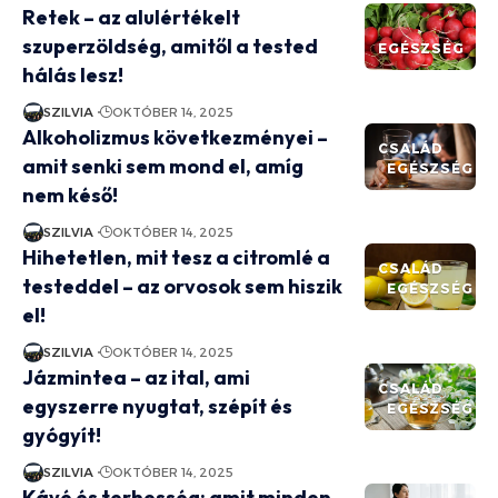
Retek – az alulértékelt
szuperzöldség, amitől a tested
EGÉSZSÉG
hálás lesz!
SZILVIA
OKTÓBER 14, 2025
Alkoholizmus következményei –
CSALÁD
amit senki sem mond el, amíg
EGÉSZSÉG
nem késő!
SZILVIA
OKTÓBER 14, 2025
Hihetetlen, mit tesz a citromlé a
CSALÁD
testeddel – az orvosok sem hiszik
EGÉSZSÉG
el!
SZILVIA
OKTÓBER 14, 2025
Jázmintea – az ital, ami
CSALÁD
egyszerre nyugtat, szépít és
EGÉSZSÉG
gyógyít!
SZILVIA
OKTÓBER 14, 2025
Kávé és terhesség: amit minden