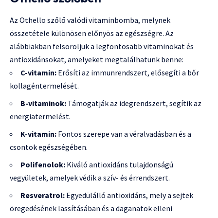
Az Othello szőlő valódi vitaminbomba, melynek
összetétele különösen előnyös az egészségre. Az
alábbiakban felsoroljuk a legfontosabb vitaminokat és
antioxidánsokat, amelyeket megtalálhatunk benne:
C-vitamin:
Erősíti az immunrendszert, elősegíti a bőr
kollagéntermelését.
B-vitaminok:
Támogatják az idegrendszert, segítik az
energiatermelést.
K-vitamin:
Fontos szerepe van a véralvadásban és a
csontok egészségében.
Polifenolok:
Kiváló antioxidáns tulajdonságú
vegyületek, amelyek védik a szív- és érrendszert.
Resveratrol:
Egyedülálló antioxidáns, mely a sejtek
öregedésének lassításában és a daganatok elleni