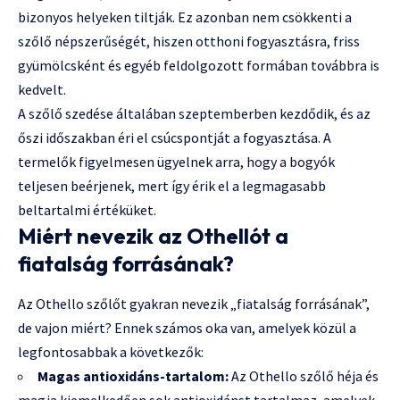
bizonyos helyeken tiltják. Ez azonban nem csökkenti a
szőlő népszerűségét, hiszen otthoni fogyasztásra, friss
gyümölcsként és egyéb feldolgozott formában továbbra is
kedvelt.
A szőlő szedése általában szeptemberben kezdődik, és az
őszi időszakban éri el csúcspontját a fogyasztása. A
termelők figyelmesen ügyelnek arra, hogy a bogyók
teljesen beérjenek, mert így érik el a legmagasabb
beltartalmi értéküket.
Miért nevezik az Othellót a
fiatalság forrásának?
Az Othello szőlőt gyakran nevezik „fiatalság forrásának”,
de vajon miért? Ennek számos oka van, amelyek közül a
legfontosabbak a következők:
Magas antioxidáns-tartalom:
Az Othello szőlő héja és
magja kiemelkedően sok antioxidánst tartalmaz, amelyek