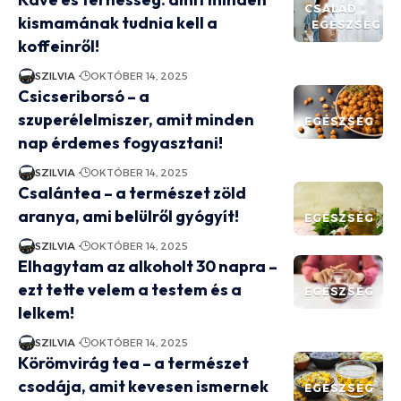
CSALÁD
kismamának tudnia kell a
EGÉSZSÉG
koffeinről!
SZILVIA
OKTÓBER 14, 2025
Csicseriborsó – a
szuperélelmiszer, amit minden
EGÉSZSÉG
nap érdemes fogyasztani!
SZILVIA
OKTÓBER 14, 2025
Csalántea – a természet zöld
aranya, ami belülről gyógyít!
EGÉSZSÉG
SZILVIA
OKTÓBER 14, 2025
Elhagytam az alkoholt 30 napra –
ezt tette velem a testem és a
EGÉSZSÉG
lelkem!
SZILVIA
OKTÓBER 14, 2025
Körömvirág tea – a természet
csodája, amit kevesen ismernek
EGÉSZSÉG