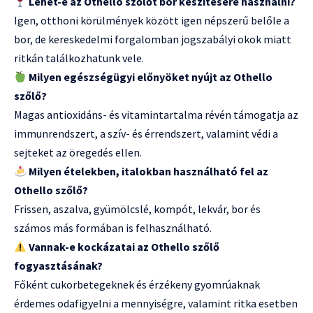
Lehet-e az Othello szőlőt bor készítésére használni?
Igen, otthoni körülmények között igen népszerű belőle a
bor, de kereskedelmi forgalomban jogszabályi okok miatt
ritkán találkozhatunk vele.
Milyen egészségügyi előnyöket nyújt az Othello
szőlő?
Magas antioxidáns- és vitamintartalma révén támogatja az
immunrendszert, a szív- és érrendszert, valamint védi a
sejteket az öregedés ellen.
Milyen ételekben, italokban használható fel az
Othello szőlő?
Frissen, aszalva, gyümölcslé, kompót, lekvár, bor és
számos más formában is felhasználható.
Vannak-e kockázatai az Othello szőlő
fogyasztásának?
Főként cukorbetegeknek és érzékeny gyomrúaknak
érdemes odafigyelni a mennyiségre, valamint ritka esetben