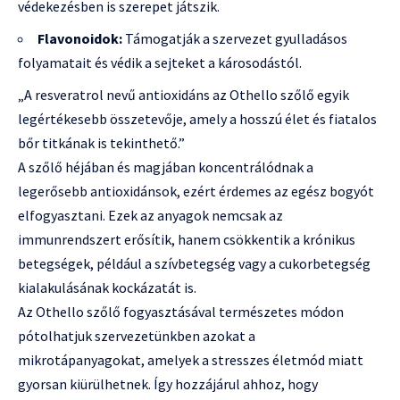
védekezésben is szerepet játszik.
Flavonoidok:
Támogatják a szervezet gyulladásos
folyamatait és védik a sejteket a károsodástól.
„A resveratrol nevű antioxidáns az Othello szőlő egyik
legértékesebb összetevője, amely a hosszú élet és fiatalos
bőr titkának is tekinthető.”
A szőlő héjában és magjában koncentrálódnak a
legerősebb antioxidánsok, ezért érdemes az egész bogyót
elfogyasztani. Ezek az anyagok nemcsak az
immunrendszert erősítik, hanem csökkentik a krónikus
betegségek, például a szívbetegség vagy a cukorbetegség
kialakulásának kockázatát is.
Az Othello szőlő fogyasztásával természetes módon
pótolhatjuk szervezetünkben azokat a
mikrotápanyagokat, amelyek a stresszes életmód miatt
gyorsan kiürülhetnek. Így hozzájárul ahhoz, hogy