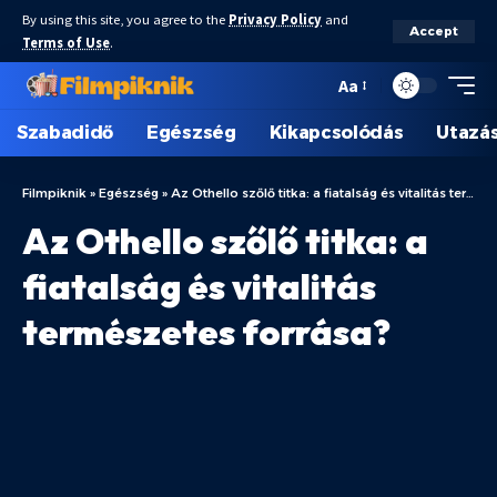
By using this site, you agree to the
Privacy Policy
and
Accept
Terms of Use
.
Aa
Szabadidő
Egészség
Kikapcsolódás
Utazá
Filmpiknik
»
Egészség
»
Az Othello szőlő titka: a fiatalság és vitalitás természetes forrása?
Az Othello szőlő titka: a
fiatalság és vitalitás
természetes forrása?