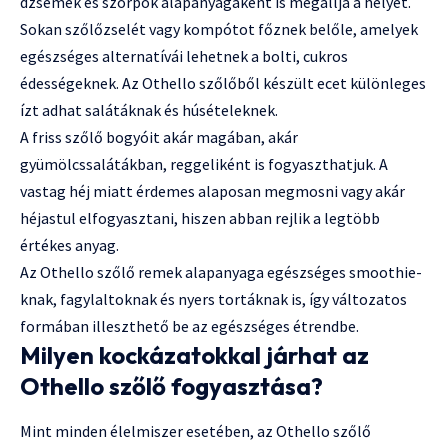
dzsemek és szörpök alapanyagaként is megállja a helyét.
Sokan szőlőzselét vagy kompótot főznek belőle, amelyek
egészséges alternatívái lehetnek a bolti, cukros
édességeknek. Az Othello szőlőből készült ecet különleges
ízt adhat salátáknak és húsételeknek.
A friss szőlő bogyóit akár magában, akár
gyümölcssalátákban, reggeliként is fogyaszthatjuk. A
vastag héj miatt érdemes alaposan megmosni vagy akár
héjastul elfogyasztani, hiszen abban rejlik a legtöbb
értékes anyag.
Az Othello szőlő remek alapanyaga egészséges smoothie-
knak, fagylaltoknak és nyers tortáknak is, így változatos
formában illeszthető be az egészséges étrendbe.
Milyen kockázatokkal járhat az
Othello szőlő fogyasztása?
Mint minden élelmiszer esetében, az Othello szőlő