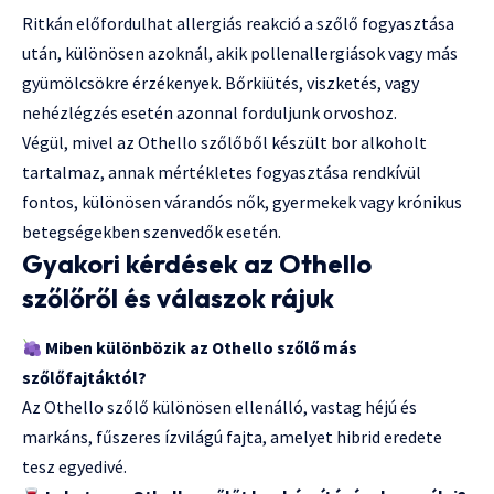
Ritkán előfordulhat allergiás reakció a szőlő fogyasztása
után, különösen azoknál, akik pollenallergiások vagy más
gyümölcsökre érzékenyek. Bőrkiütés, viszketés, vagy
nehézlégzés esetén azonnal forduljunk orvoshoz.
Végül, mivel az Othello szőlőből készült bor alkoholt
tartalmaz, annak mértékletes fogyasztása rendkívül
fontos, különösen várandós nők, gyermekek vagy krónikus
betegségekben szenvedők esetén.
Gyakori kérdések az Othello
szőlőről és válaszok rájuk
Miben különbözik az Othello szőlő más
szőlőfajtáktól?
Az Othello szőlő különösen ellenálló, vastag héjú és
markáns, fűszeres ízvilágú fajta, amelyet hibrid eredete
tesz egyedivé.