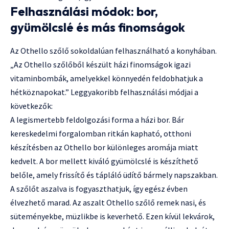
Felhasználási módok: bor,
gyümölcslé és más finomságok
Az Othello szőlő sokoldalúan felhasználható a konyhában.
„Az Othello szőlőből készült házi finomságok igazi
vitaminbombák, amelyekkel könnyedén feldobhatjuk a
hétköznapokat.” Leggyakoribb felhasználási módjai a
következők:
A legismertebb feldolgozási forma a házi bor. Bár
kereskedelmi forgalomban ritkán kapható, otthoni
készítésben az Othello bor különleges aromája miatt
kedvelt. A bor mellett kiváló gyümölcslé is készíthető
belőle, amely frissítő és tápláló üdítő bármely napszakban.
A szőlőt aszalva is fogyaszthatjuk, így egész évben
élvezhető marad. Az aszalt Othello szőlő remek nasi, és
süteményekbe, müzlikbe is keverhető. Ezen kívül lekvárok,