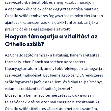
szervezetünk ellenállóbb és energikusabb maradjon.
A vitaminok és antioxidánsok együttes hatása miatt az
Othello szőlő rendszeres fogyasztása minden életkorban
ajánlott – különösen azoknak, akik fontosnak tartják a
prevenciót és az egészséges életvitelt.
Hogyan támogatja a vitalitást az
Othello szőlő?
Az Othello szőlő nemcsak a fiatalság, hanem a vitalitás
forrása is lehet. Ennek hátterében az összetett
tápanyagtartalom áll, amely többféleképpen támogatja a
szervezet működését. Egy kiemelkedő tény: „A rendszeres
szőlőfogyasztás javítja a szellemi és fizikai teljesítményt,
valamint csökkenti a fáradtságérzetet.”
Először is, a benne lévő természetes cukrok gyorsan
felszívódnak, ezáltal azonnali energiát biztosítanak. Az
Othello szőlő tökéletes választás lehet azok számára,