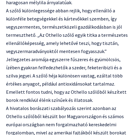
haragosan mélylila árnyalatúak.
A szőlő különlegessége abban rejlik, hogy ellenálló a
különféle betegségekkel és kártevőkkel szemben, így
vegyszermentes, természetközeli gazdálkodásban is jól
termeszthető. „Az Othello szőlő egyik titka a természetes
ellenállóképesség, amely lehetővé teszi, hogy tisztán,
vegyszermaradványoktól mentesen fogyasszuk.”
Jellegzetes aromája egyszerre fűszeres és gyümölcsös,
ízében gyakran felfedezhetők a szeder, feketeribizli és a
szilva jegyei. A szőlő héja különösen vastag, ezáltal több
értékes anyagot, például antioxidánsokat tartalmaz.
Emellett fontos tudni, hogy az Othello szőlőből készített
borok rendkívül élénk színűek és illatosak.
A hivatalos borászati szabályozás szerint azonban az
Othello szőlőből készült bor Magyarországon és számos
európai országban nem forgalmazható kereskedelmi
forgalomban, mivel az amerikai fajtákból készült borokat