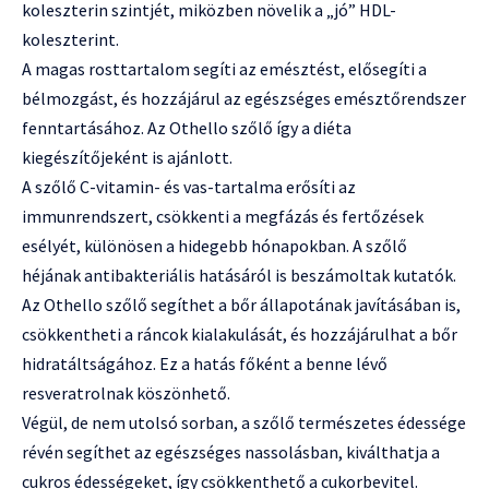
koleszterin szintjét, miközben növelik a „jó” HDL-
koleszterint.
A magas rosttartalom segíti az emésztést, elősegíti a
bélmozgást, és hozzájárul az egészséges emésztőrendszer
fenntartásához. Az Othello szőlő így a diéta
kiegészítőjeként is ajánlott.
A szőlő C-vitamin- és vas-tartalma erősíti az
immunrendszert, csökkenti a megfázás és fertőzések
esélyét, különösen a hidegebb hónapokban. A szőlő
héjának antibakteriális hatásáról is beszámoltak kutatók.
Az Othello szőlő segíthet a bőr állapotának javításában is,
csökkentheti a ráncok kialakulását, és hozzájárulhat a bőr
hidratáltságához. Ez a hatás főként a benne lévő
resveratrolnak köszönhető.
Végül, de nem utolsó sorban, a szőlő természetes édessége
révén segíthet az egészséges nassolásban, kiválthatja a
cukros édességeket, így csökkenthető a cukorbevitel.