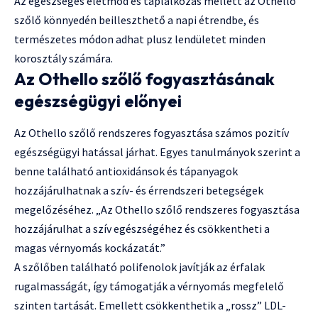
Az egészséges életmód és táplálkozás mellett az Othello
szőlő könnyedén beilleszthető a napi étrendbe, és
természetes módon adhat plusz lendületet minden
korosztály számára.
Az Othello szőlő fogyasztásának
egészségügyi előnyei
Az Othello szőlő rendszeres fogyasztása számos pozitív
egészségügyi hatással járhat. Egyes tanulmányok szerint a
benne található antioxidánsok és tápanyagok
hozzájárulhatnak a szív- és érrendszeri betegségek
megelőzéséhez. „Az Othello szőlő rendszeres fogyasztása
hozzájárulhat a szív egészségéhez és csökkentheti a
magas vérnyomás kockázatát.”
A szőlőben található polifenolok javítják az érfalak
rugalmasságát, így támogatják a vérnyomás megfelelő
szinten tartását. Emellett csökkenthetik a „rossz” LDL-