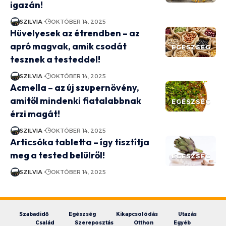
igazán!
SZILVIA
OKTÓBER 14, 2025
Hüvelyesek az étrendben – az
apró magvak, amik csodát
EGÉSZSÉG
tesznek a testeddel!
SZILVIA
OKTÓBER 14, 2025
Acmella – az új szupernövény,
amitől mindenki fiatalabbnak
EGÉSZSÉG
érzi magát!
SZILVIA
OKTÓBER 14, 2025
Articsóka tabletta – így tisztítja
meg a tested belülről!
EGÉSZSÉG
SZILVIA
OKTÓBER 14, 2025
Szabadidő
Egészség
Kikapcsolódás
Utazás
Család
Szereposztás
Otthon
Egyéb