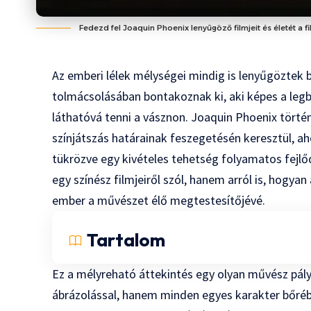
Fedezd fel Joaquin Phoenix lenyűgöző filmjeit és életét a
Az emberi lélek mélységei mindig is lenyűgöztek
tolmácsolásában bontakoznak ki, aki képes a legb
láthatóvá tenni a vásznon. Joaquin Phoenix történ
színjátszás határainak feszegetésén keresztül, ah
tükrözve egy kivételes tehetség folyamatos fejlő
egy színész filmjeiről szól, hanem arról is, hogya
ember a művészet élő megtestesítőjévé.
Tartalom
Ez a mélyreható áttekintés egy olyan művész pályá
ábrázolással, hanem minden egyes karakter bőréb