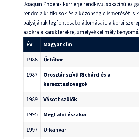
Joaquin Phoenix karrierje rendkívül sokszínű és 
rendre a kritikusok és a közönség elismerését is k
pályájának legfontosabb állomásait, a korai szere
azokra a karakterekre, amelyekkel mély benyomást
Év
Magyar cím
1986
Űrtábor
1987
Oroszlánszívű Richárd és a
kereszteslovagok
1989
Vásott szülők
1995
Meghalni északon
1997
U-kanyar