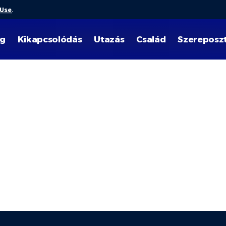
 Use
.
ég
Kikapcsolódás
Utazás
Család
Szereposz