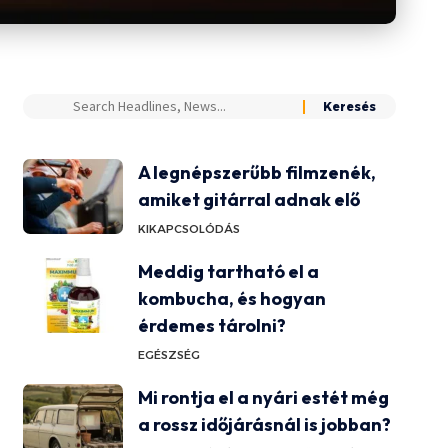
A legnépszerűbb filmzenék,
amiket gitárral adnak elő
KIKAPCSOLÓDÁS
Meddig tartható el a
kombucha, és hogyan
érdemes tárolni?
EGÉSZSÉG
Mi rontja el a nyári estét még
a rossz időjárásnál is jobban?