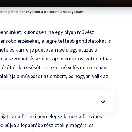
 filmes piknik élményében a popcorn társaságában!
 bennünket, különösen, ha egy olyan művész
ensőbb érzéseket, a legrejtettebb gondolatokat is
ete és karrierje pontosan ilyen: egy utazás a
ol a szerepek és az életrajzi elemek összefonódnak,
dését és keresését. Ez az elmélyülés nem csupán
n alakítja a művészet az embert, és hogyan válik az
ját tárja fel, aki nem elégszik meg a felszínes
e bújva a legapróbb részletekig megérti és