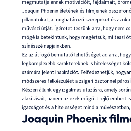
megmutatja annak motivációit, fájdalmait, öröme
Joaquin Phoenix életének és filmjeinek összefon
pillanatokat, a meghatározó szerepeket és azoka
művészi útját. Ígéretet teszünk arra, hogy nem cs
mögé is betekintünk, hogy megértsük, mi teszi őt
színésszé napjainkban.
Ez az átfogó bemutató lehetőséget ad arra, hogy
legkomplexebb karaktereknek is hitelességet köl
számára jelent inspirációt. Felfedezhetjük, hogyan 
módszeres felkészülést a zsigeri ösztönnel párosí
Készen állunk egy izgalmas utazásra, amely sorá
alakításait, hanem az ezek mögött rejlő embert i
igazságot és a hitelességet mind a művészetben,
Joaquin Phoenix film