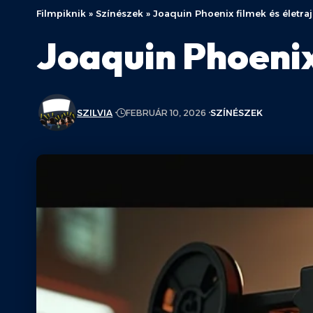
Filmpiknik
»
Színészek
»
Joaquin Phoenix filmek és életra
Joaquin Phoenix 
SZILVIA
FEBRUÁR 10, 2026
SZÍNÉSZEK