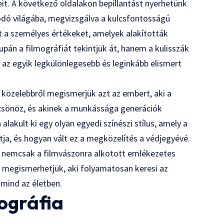
it. A következő oldalakon bepillantást nyerhetünk
ódó világába, megvizsgálva a kulcsfontosságú
t a személyes értékeket, amelyek alakították
upán a filmográfiát tekintjük át, hanem a kulisszák
 az egyik legkülönlegesebb és leginkább elismert
 közelebbről megismerjük azt az embert, aki a
csönöz, és akinek a munkássága generációk
alakult ki egy olyan egyedi színészi stílus, amely a
tja, és hogyan vált ez a megközelítés a védjegyévé.
n nemcsak a filmvászonra alkotott emlékezetes
s megismerhetjük, aki folyamatosan keresi az
 mind az életben.
ográfia