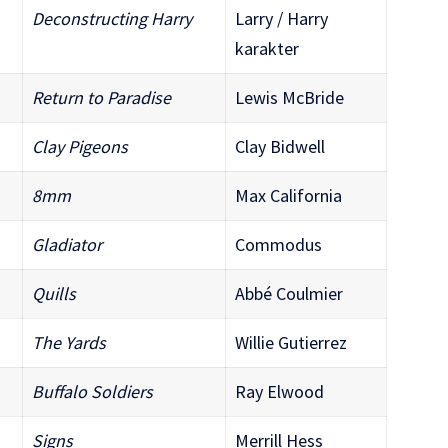
Deconstructing Harry
Larry / Harry
karakter
Return to Paradise
Lewis McBride
Clay Pigeons
Clay Bidwell
8mm
Max California
Gladiator
Commodus
Quills
Abbé Coulmier
The Yards
Willie Gutierrez
Buffalo Soldiers
Ray Elwood
Signs
Merrill Hess