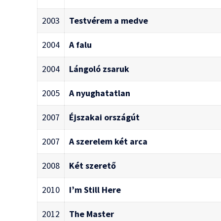
2003
Testvérem a medve
2004
A falu
2004
Lángoló zsaruk
2005
A nyughatatlan
2007
Éjszakai országút
2007
A szerelem két arca
2008
Két szerető
2010
I’m Still Here
2012
The Master