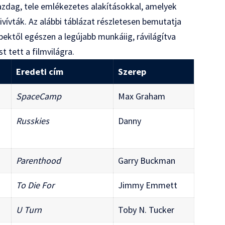
gazdag, tele emlékezetes alakításokkal, amelyek
ivívták. Az alábbi táblázat részletesen bemutatja
pektől egészen a legújabb munkáiig, rávilágítva
 tett a filmvilágra.
Eredeti cím
Szerep
SpaceCamp
Max Graham
Russkies
Danny
Parenthood
Garry Buckman
To Die For
Jimmy Emmett
U Turn
Toby N. Tucker