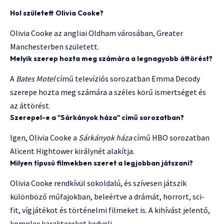
Hol született Olivia Cooke?
Olivia Cooke az angliai Oldham városában, Greater
Manchesterben született.
Melyik szerep hozta meg számára a legnagyobb áttörést?
A
Bates Motel
című televíziós sorozatban Emma Decody
szerepe hozta meg számára a széles körű ismertséget és
az áttörést.
Szerepel-e a "Sárkányok háza" című sorozatban?
Igen, Olivia Cooke a
Sárkányok háza
című HBO sorozatban
Alicent Hightower királynét alakítja.
Milyen típusú filmekben szeret a legjobban játszani?
Olivia Cooke rendkívül sokoldalú, és szívesen játszik
különböző műfajokban, beleértve a drámát, horrort, sci-
fit, vígjátékot és történelmi filmeket is. A kihívást jelentő,
komplex karaktereket kedveli.