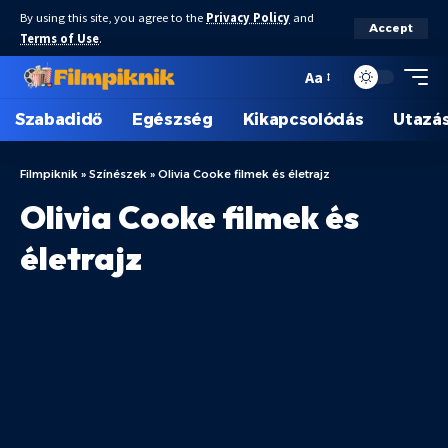
By using this site, you agree to the
Privacy Policy
and
Accept
Terms of Use
.
Aa
Szabadidő
Egészség
Kikapcsolódás
Utazá
Filmpiknik
»
Színészek
»
Olivia Cooke filmek és életrajz
Olivia Cooke filmek és
életrajz