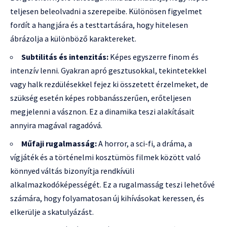
teljesen beleolvadni a szerepeibe. Különösen figyelmet
fordít a hangjára és a testtartására, hogy hitelesen
ábrázolja a különböző karaktereket.
Subtilitás és intenzitás:
Képes egyszerre finom és
intenzív lenni. Gyakran apró gesztusokkal, tekintetekkel
vagy halk rezdülésekkel fejez ki összetett érzelmeket, de
szükség esetén képes robbanásszerűen, erőteljesen
megjelenni a vásznon. Ez a dinamika teszi alakításait
annyira magával ragadóvá.
Műfaji rugalmasság:
A horror, a sci-fi, a dráma, a
vígjáték és a történelmi kosztümös filmek között való
könnyed váltás bizonyítja rendkívüli
alkalmazkodóképességét. Ez a rugalmasság teszi lehetővé
számára, hogy folyamatosan új kihívásokat keressen, és
elkerülje a skatulyázást.