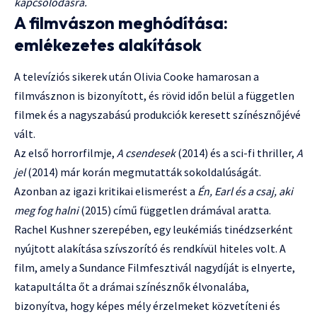
kapcsolódásra.
A filmvászon meghódítása:
emlékezetes alakítások
A televíziós sikerek után Olivia Cooke hamarosan a
filmvásznon is bizonyított, és rövid időn belül a független
filmek és a nagyszabású produkciók keresett színésznőjévé
vált.
Az első horrorfilmje,
A csendesek
(2014) és a sci-fi thriller,
A
jel
(2014) már korán megmutatták sokoldalúságát.
Azonban az igazi kritikai elismerést a
Én, Earl és a csaj, aki
meg fog halni
(2015) című független drámával aratta.
Rachel Kushner szerepében, egy leukémiás tinédzserként
nyújtott alakítása szívszorító és rendkívül hiteles volt. A
film, amely a Sundance Filmfesztivál nagydíját is elnyerte,
katapultálta őt a drámai színésznők élvonalába,
bizonyítva, hogy képes mély érzelmeket közvetíteni és