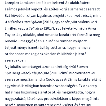
komplex karaktereket életre kelteni. Az alakításáért
számos jelölést kapott, és széles körű elismerést szerzett.
Ezt követően olyan izgalmas projektekben vett részt, mint
A Mészáros utcai gólem
(2016), egy sötét, viktoriánus kori
thriller, vagy a
Telivérek
(2017), egy fekete komédia Anya
Taylor-Joy oldalán, ahol Amanda karakterét formálta meg
rendkívül meggyőzően. Ez utóbbi filmben nyújtott
teljesítménye ismét rávilágított arra, hogy mennyire
otthonosan mozog a szokatlan és kihívást jelentő
szerepekben.
A globális ismertséget azonban kétségkívül Steven
Spielberg
Ready Player One
(2018) című blockbusterével
szerezte meg. Samantha Cook, azaz Art3mis karaktereként
egy virtuális világban harcolt a szabadságért. Ez a szerep
hatalmas közönség elé vitte őt, és megmutatta, hogy a
nagyszabású, látványos produkciókban is képes megállni a
helyét, miközben karakterének mélységet és érzelmi