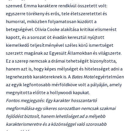
szenved. Emma karaktere rendkívül összetett volt:
egyszerre törékeny és erős, tele életszeretettel és
humorral, miközben folyamatosan küzdött a
betegségével. Olivia Cooke alakítása kritikai elismerést
kapott, és a sorozat öt évadán keresztül nyújtott
kiemelkedő teljesítményével széles körű ismertséget
szerzett magának az Egyesült Államokban és világszerte.
Ez a szerep nemcsak a drámai tehetségét bizonyította,
hanem azt is, hogy képes mélységet és hitelességet adni a
legnehezebb karaktereknek is. A
Bates Motel
egyértelműen
az egyik legfontosabb mérföldköve volt a pályáján, amely
megnyitotta előtte a hollywoodi kapukat.
Fontos megjegyzés: Egy karakter hosszantartó
megformálása egy sikeres sorozatban nemcsak szakmai
fejlődést biztosít, hanem lehetőséget ad a mélyebb
karakterismeretre és a közönséggel való szorosabb