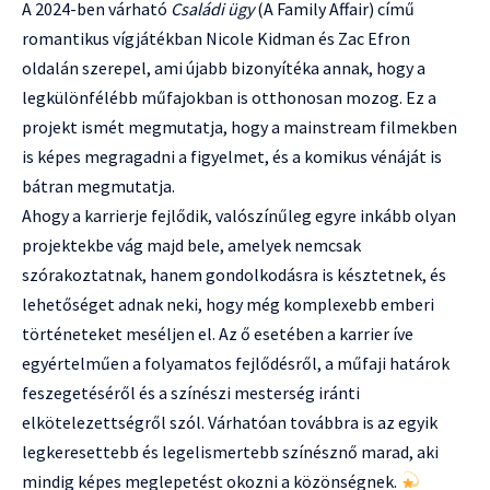
A 2024-ben várható
Családi ügy
(A Family Affair) című
romantikus vígjátékban Nicole Kidman és Zac Efron
oldalán szerepel, ami újabb bizonyítéka annak, hogy a
legkülönfélébb műfajokban is otthonosan mozog. Ez a
projekt ismét megmutatja, hogy a mainstream filmekben
is képes megragadni a figyelmet, és a komikus vénáját is
bátran megmutatja.
Ahogy a karrierje fejlődik, valószínűleg egyre inkább olyan
projektekbe vág majd bele, amelyek nemcsak
szórakoztatnak, hanem gondolkodásra is késztetnek, és
lehetőséget adnak neki, hogy még komplexebb emberi
történeteket meséljen el. Az ő esetében a karrier íve
egyértelműen a folyamatos fejlődésről, a műfaji határok
feszegetéséről és a színészi mesterség iránti
elkötelezettségről szól. Várhatóan továbbra is az egyik
legkeresettebb és legelismertebb színésznő marad, aki
mindig képes meglepetést okozni a közönségnek.