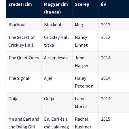
Eredeti cím
Magyar cím
Szerep
Év
(ha van)
Blackout
Blackout
Meg
2012
The Secret of
Crickley Hall
Nancy
2012
Crickley Hall
titka
Linnet
The Quiet Ones
A csendesek
Jane
2014
Harper
The Signal
A jel
Haley
2014
Peterson
Ouija
Ouija
Laine
2014
Morris
Me and Earl and
Én, Earl és a
Rachel
2015
the Dying Girl
csaj, aki meg
Kushner