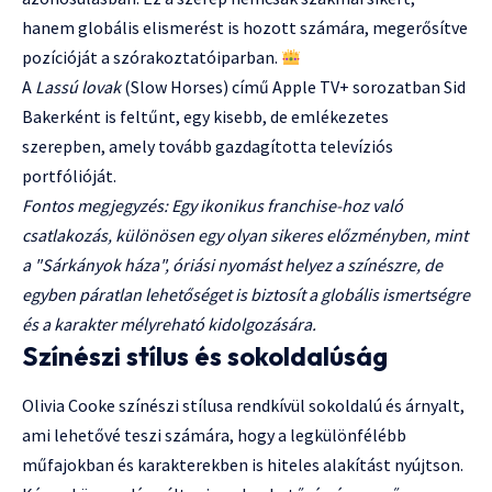
hanem globális elismerést is hozott számára, megerősítve
pozícióját a szórakoztatóiparban.
A
Lassú lovak
(Slow Horses) című Apple TV+ sorozatban Sid
Bakerként is feltűnt, egy kisebb, de emlékezetes
szerepben, amely tovább gazdagította televíziós
portfólióját.
Fontos megjegyzés: Egy ikonikus franchise-hoz való
csatlakozás, különösen egy olyan sikeres előzményben, mint
a "Sárkányok háza", óriási nyomást helyez a színészre, de
egyben páratlan lehetőséget is biztosít a globális ismertségre
és a karakter mélyreható kidolgozására.
Színészi stílus és sokoldalúság
Olivia Cooke színészi stílusa rendkívül sokoldalú és árnyalt,
ami lehetővé teszi számára, hogy a legkülönfélébb
műfajokban és karakterekben is hiteles alakítást nyújtson.