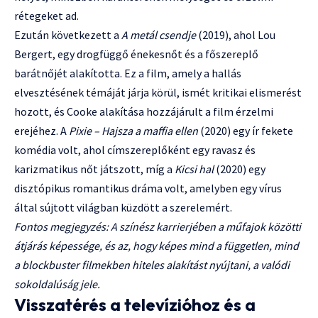
rétegeket ad.
Ezután következett a
A metál csendje
(2019), ahol Lou
Bergert, egy drogfüggő énekesnőt és a főszereplő
barátnőjét alakította. Ez a film, amely a hallás
elvesztésének témáját járja körül, ismét kritikai elismerést
hozott, és Cooke alakítása hozzájárult a film érzelmi
erejéhez. A
Pixie – Hajsza a maffia ellen
(2020) egy ír fekete
komédia volt, ahol címszereplőként egy ravasz és
karizmatikus nőt játszott, míg a
Kicsi hal
(2020) egy
disztópikus romantikus dráma volt, amelyben egy vírus
által sújtott világban küzdött a szerelemért.
Fontos megjegyzés: A színész karrierjében a műfajok közötti
átjárás képessége, és az, hogy képes mind a független, mind
a blockbuster filmekben hiteles alakítást nyújtani, a valódi
sokoldalúság jele.
Visszatérés a televízióhoz és a