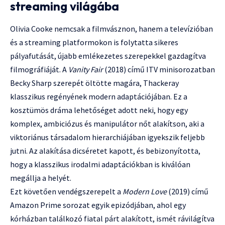
streaming világába
Olivia Cooke nemcsak a filmvásznon, hanem a televízióban
és a streaming platformokon is folytatta sikeres
pályafutását, újabb emlékezetes szerepekkel gazdagítva
filmográfiáját. A
Vanity Fair
(2018) című ITV minisorozatban
Becky Sharp szerepét öltötte magára, Thackeray
klasszikus regényének modern adaptációjában. Ez a
kosztümös dráma lehetőséget adott neki, hogy egy
komplex, ambiciózus és manipulátor nőt alakítson, aki a
viktoriánus társadalom hierarchiájában igyekszik feljebb
jutni. Az alakítása dicséretet kapott, és bebizonyította,
hogy a klasszikus irodalmi adaptációkban is kiválóan
megállja a helyét.
Ezt követően vendégszerepelt a
Modern Love
(2019) című
Amazon Prime sorozat egyik epizódjában, ahol egy
kórházban találkozó fiatal párt alakított, ismét rávilágítva