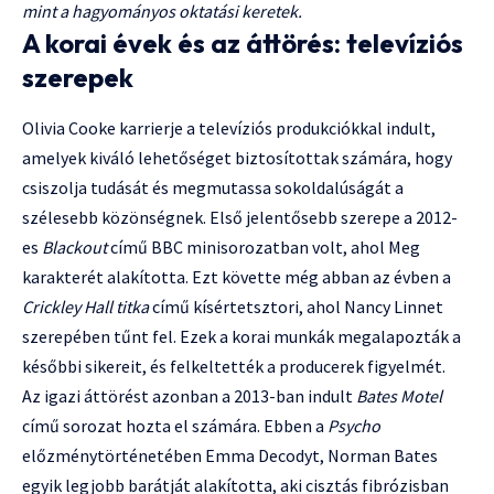
mint a hagyományos oktatási keretek.
A korai évek és az áttörés: televíziós
szerepek
Olivia Cooke karrierje a televíziós produkciókkal indult,
amelyek kiváló lehetőséget biztosítottak számára, hogy
csiszolja tudását és megmutassa sokoldalúságát a
szélesebb közönségnek. Első jelentősebb szerepe a 2012-
es
Blackout
című BBC minisorozatban volt, ahol Meg
karakterét alakította. Ezt követte még abban az évben a
Crickley Hall titka
című kísértetsztori, ahol Nancy Linnet
szerepében tűnt fel. Ezek a korai munkák megalapozták a
későbbi sikereit, és felkeltették a producerek figyelmét.
Az igazi áttörést azonban a 2013-ban indult
Bates Motel
című sorozat hozta el számára. Ebben a
Psycho
előzménytörténetében Emma Decodyt, Norman Bates
egyik legjobb barátját alakította, aki cisztás fibrózisban