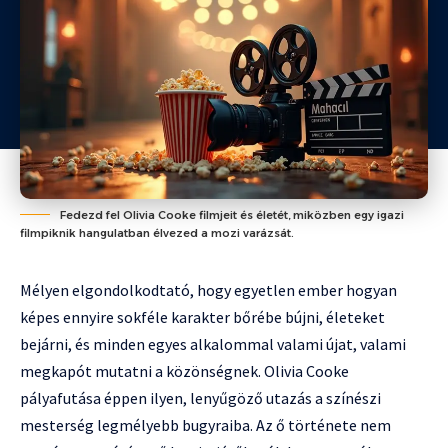
Fedezd fel Olivia Cooke filmjeit és életét, miközben egy igazi
filmpiknik hangulatban élvezed a mozi varázsát.
Mélyen elgondolkodtató, hogy egyetlen ember hogyan
képes ennyire sokféle karakter bőrébe bújni, életeket
bejárni, és minden egyes alkalommal valami újat, valami
megkapót mutatni a közönségnek. Olivia Cooke
pályafutása éppen ilyen, lenyűgöző utazás a színészi
mesterség legmélyebb bugyraiba. Az ő története nem