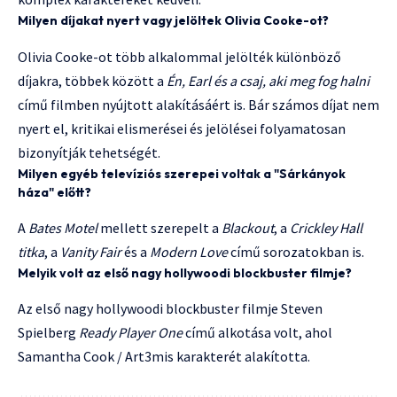
Milyen díjakat nyert vagy jelöltek Olivia Cooke-ot?
Olivia Cooke-ot több alkalommal jelölték különböző
díjakra, többek között a
Én, Earl és a csaj, aki meg fog halni
című filmben nyújtott alakításáért is. Bár számos díjat nem
nyert el, kritikai elismerései és jelölései folyamatosan
bizonyítják tehetségét.
Milyen egyéb televíziós szerepei voltak a "Sárkányok
háza" előtt?
A
Bates Motel
mellett szerepelt a
Blackout
, a
Crickley Hall
titka
, a
Vanity Fair
és a
Modern Love
című sorozatokban is.
Melyik volt az első nagy hollywoodi blockbuster filmje?
Az első nagy hollywoodi blockbuster filmje Steven
Spielberg
Ready Player One
című alkotása volt, ahol
Samantha Cook / Art3mis karakterét alakította.