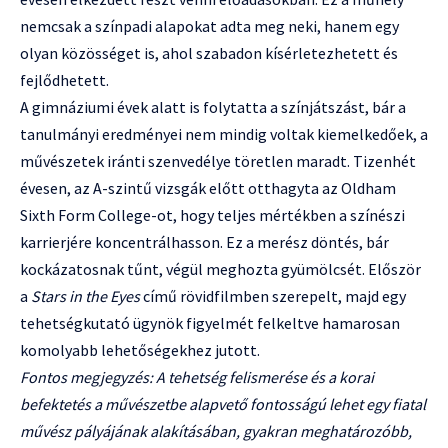
nemcsak a színpadi alapokat adta meg neki, hanem egy
olyan közösséget is, ahol szabadon kísérletezhetett és
fejlődhetett.
A gimnáziumi évek alatt is folytatta a színjátszást, bár a
tanulmányi eredményei nem mindig voltak kiemelkedőek, a
művészetek iránti szenvedélye töretlen maradt. Tizenhét
évesen, az A-szintű vizsgák előtt otthagyta az Oldham
Sixth Form College-ot, hogy teljes mértékben a színészi
karrierjére koncentrálhasson. Ez a merész döntés, bár
kockázatosnak tűnt, végül meghozta gyümölcsét. Először
a
Stars in the Eyes
című rövidfilmben szerepelt, majd egy
tehetségkutató ügynök figyelmét felkeltve hamarosan
komolyabb lehetőségekhez jutott.
Fontos megjegyzés: A tehetség felismerése és a korai
befektetés a művészetbe alapvető fontosságú lehet egy fiatal
művész pályájának alakításában, gyakran meghatározóbb,