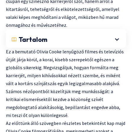
csupán egy színésznő karrierjéről szól, hanem arról a
kitartásról, tehetségről és elkötelezettségről, amellyel
valaki képes meghódítani a világot, miközben hű marad
önmagához és művészetéhez.
Tartalom
Ez a bemutató Olivia Cooke lenyűgöző filmes és televíziós
útját járja körül, a korai, kisebb szerepektől egészen a
globális sikerekig. Megvizsgáljuk, hogyan formálta meg
karrierjét, milyen kihívásokkal nézett szembe, és miként
vált a kortárs színjátszás egyik legizgalmasabb alakjává.
Számos nézőpontból közelítjük meg munkásságát: a
kritikai elismerésektől kezdve a közönség szívét
megdobogtató alakításokig, bepillantást engedve abba,
mi teszi őt olyan különlegessé.
Az előttünk álló szövegben részletes betekintést kap majd
Olivia Cooke filmográfiájába, megismerheti azokat a