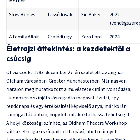
Mother
Slow Horses
Lassú lovak
Sid Baker
2022
(vendégszere
A Family Affair
Családi ügy
Zara Ford
2024
Életrajzi áttekintés: a kezdetektől a
csúcsig
Olivia Cooke 1993. december 27-én született az angliai
Oldham városában, Greater Manchesterben. Már nagyon
fiatalon megmutatkozott a művészetek iránti vonzódása,
különösen a színjátszás ragadta magával. Szülei, egy
rendőr apa és egy értékesítési képviselő anya, már korán
támogatták abban, hogy kibontakoztathassa tehetségét.
A helyi közösségi színház, az Oldham Theatre Workshop
vált az első igazi színpadi otthonává, ahol már nyolc
évesen elkezdett részt venni előadásokban. Ez a műhely