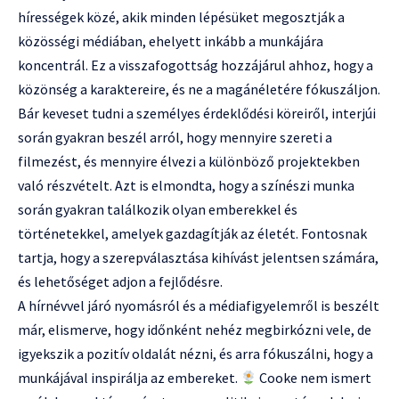
hírességek közé, akik minden lépésüket megosztják a
közösségi médiában, ehelyett inkább a munkájára
koncentrál. Ez a visszafogottság hozzájárul ahhoz, hogy a
közönség a karaktereire, és ne a magánéletére fókuszáljon.
Bár keveset tudni a személyes érdeklődési köreiről, interjúi
során gyakran beszél arról, hogy mennyire szereti a
filmezést, és mennyire élvezi a különböző projektekben
való részvételt. Azt is elmondta, hogy a színészi munka
során gyakran találkozik olyan emberekkel és
történetekkel, amelyek gazdagítják az életét. Fontosnak
tartja, hogy a szerepválasztása kihívást jelentsen számára,
és lehetőséget adjon a fejlődésre.
A hírnévvel járó nyomásról és a médiafigyelemről is beszélt
már, elismerve, hogy időnként nehéz megbirkózni vele, de
igyekszik a pozitív oldalát nézni, és arra fókuszálni, hogy a
munkájával inspirálja az embereket.
Cooke nem ismert