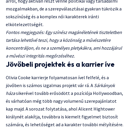
arról, hogy aktívan részt venne politikai vagy társadalmi
mozgalmakban, de a szerepválasztásai gyakran tükrözik a
sokszínűség és a komplex női karakterek iránti
elkötelezettségét.
Fontos megjegyzés: Egy színész magánéletének tiszteletben
tartása lehetővé teszi, hogy a közönség a művészetére
koncentráljon, és ne a személyes pletykákra, ami hozzájárul
a művészi integritás megőrzéséhez.
Jövőbeli projektek és a karrier íve
Olivia Cooke karrierje folyamatosan ível felfelé, és a
jövőben is számos izgalmas projekt vár rá. A
Sárkányok
háza
sikerével tovább erősödött a pozíciója Hollywoodban,
és várhatóan még több nagy volumenű szerepajánlatot
kap majd. A sorozat folytatása, ahol Alicent Hightower
királynét alakítja, továbbra is kiemelt figyelmet biztosít
számára, és lehetőséget ad a karakter további mélyítésére.