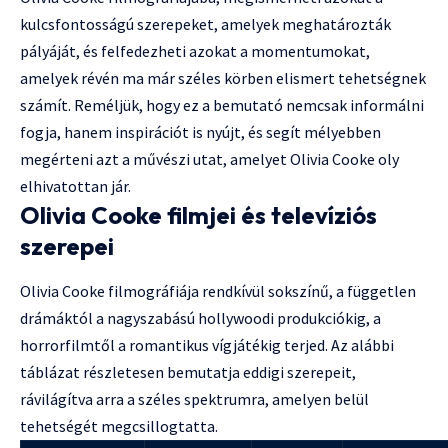
kulcsfontosságú szerepeket, amelyek meghatározták
pályáját, és felfedezheti azokat a momentumokat,
amelyek révén ma már széles körben elismert tehetségnek
számít. Reméljük, hogy ez a bemutató nemcsak informálni
fogja, hanem inspirációt is nyújt, és segít mélyebben
megérteni azt a művészi utat, amelyet Olivia Cooke oly
elhivatottan jár.
Olivia Cooke filmjei és televíziós
szerepei
Olivia Cooke filmográfiája rendkívül sokszínű, a független
drámáktól a nagyszabású hollywoodi produkciókig, a
horrorfilmtől a romantikus vígjátékig terjed. Az alábbi
táblázat részletesen bemutatja eddigi szerepeit,
rávilágítva arra a széles spektrumra, amelyen belül
tehetségét megcsillogtatta.