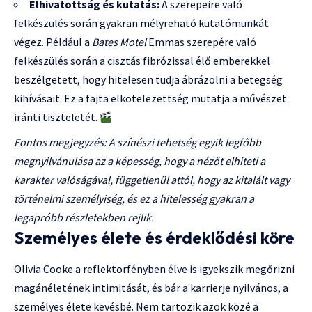
Elhivatottság és kutatás:
A szerepeire való
felkészülés során gyakran mélyreható kutatómunkát
végez. Például a
Bates Motel
Emmas szerepére való
felkészülés során a cisztás fibrózissal élő emberekkel
beszélgetett, hogy hitelesen tudja ábrázolni a betegség
kihívásait. Ez a fajta elkötelezettség mutatja a művészet
iránti tiszteletét.
Fontos megjegyzés: A színészi tehetség egyik legfőbb
megnyilvánulása az a képesség, hogy a nézőt elhiteti a
karakter valóságával, függetlenül attól, hogy az kitalált vagy
történelmi személyiség, és ez a hitelesség gyakran a
legapróbb részletekben rejlik.
Személyes élete és érdeklődési köre
Olivia Cooke a reflektorfényben élve is igyekszik megőrizni
magánéletének intimitását, és bár a karrierje nyilvános, a
személyes élete kevésbé. Nem tartozik azok közé a