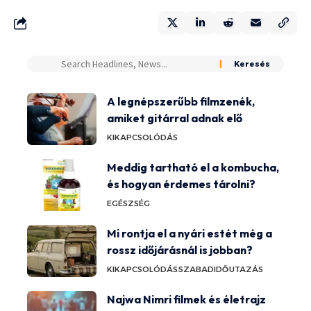
A legnépszerűbb filmzenék,
amiket gitárral adnak elő
KIKAPCSOLÓDÁS
Meddig tartható el a kombucha,
és hogyan érdemes tárolni?
EGÉSZSÉG
Mi rontja el a nyári estét még a
rossz időjárásnál is jobban?
KIKAPCSOLÓDÁS
SZABADIDŐ
UTAZÁS
Najwa Nimri filmek és életrajz