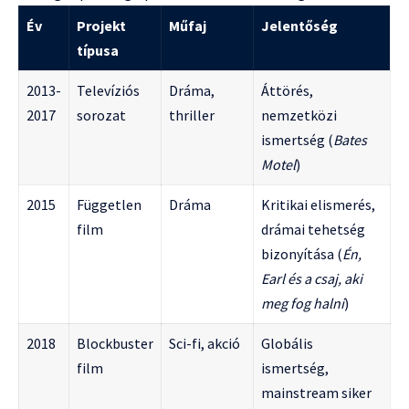
Év
Projekt
Műfaj
Jelentőség
típusa
2013-
Televíziós
Dráma,
Áttörés,
2017
sorozat
thriller
nemzetközi
ismertség (
Bates
Motel
)
2015
Független
Dráma
Kritikai elismerés,
film
drámai tehetség
bizonyítása (
Én,
Earl és a csaj, aki
meg fog halni
)
2018
Blockbuster
Sci-fi, akció
Globális
film
ismertség,
mainstream siker