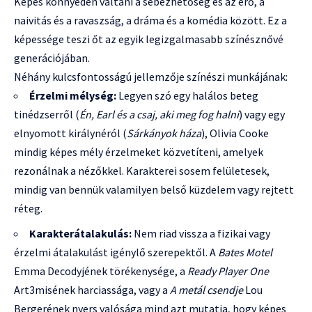
Képes könnyedén váltani a sebezhetőség és az erő, a
naivitás és a ravaszság, a dráma és a komédia között. Ez a
képessége teszi őt az egyik legizgalmasabb színésznővé
generációjában.
Néhány kulcsfontosságú jellemzője színészi munkájának:
Érzelmi mélység:
Legyen szó egy halálos beteg
tinédzserről (
Én, Earl és a csaj, aki meg fog halni
) vagy egy
elnyomott királynéról (
Sárkányok háza
), Olivia Cooke
mindig képes mély érzelmeket közvetíteni, amelyek
rezonálnak a nézőkkel. Karakterei sosem felületesek,
mindig van bennük valamilyen belső küzdelem vagy rejtett
réteg.
Karakterátalakulás:
Nem riad vissza a fizikai vagy
érzelmi átalakulást igénylő szerepektől. A
Bates Motel
Emma Decodyjének törékenysége, a
Ready Player One
Art3misének harciassága, vagy a
A metál csendje
Lou
Bergerének nyers valósága mind azt mutatja, hogy képes