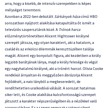
arra, hogy a kisebb, de intenzív szerepekben is képes
mélységet teremteni.
Azonban a 2022-ben debütált
Sárkányok háza
című HBO
sorozatban nyújtott alakítása katapultálta őt ismét a
televíziós szupersztárok közé. A
Trónok harca
előzménytörténetében Alicent Hightower királyné
szerepét játssza, egy olyan karaktert, aki a hatalom, a
család és az erkölcsi dilemmák kereszttüzében találja
magát. Alicent egy bonyolult figura, aki kezdetben a király
legjobb barátjának lánya, majd a király felesége és végül
egy nagyhatalmú királyné, aki a trónért harcol. Olivia Cooke
rendkívül árnyaltan és meggyőzően ábrázolja Alicent
fejlődését, a naiv lányból a megkeseredett, de
rendíthetetlen uralkodóvá válását. A sorozat hatalmas
siker lett, és Cooke alakítása kulcsfontosságú szerepet
játszott a karakter népszerűségében és a nézőkkel való
azonosulásban. Ez a szerep nemcsak szakmai sikert,