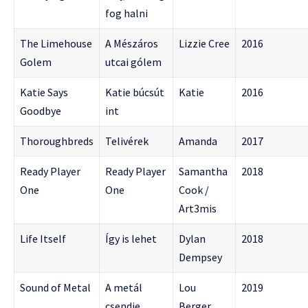
fog halni
The Limehouse
A Mészáros
Lizzie Cree
2016
Golem
utcai gólem
Katie Says
Katie búcsút
Katie
2016
Goodbye
int
Thoroughbreds
Telivérek
Amanda
2017
Ready Player
Ready Player
Samantha
2018
One
One
Cook /
Art3mis
Life Itself
Így is lehet
Dylan
2018
Dempsey
Sound of Metal
A metál
Lou
2019
csendje
Berger