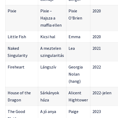
Pixie
Pixie –
Pixie
2020
Hajsza a
O'Brien
maffia ellen
Little Fish
Kicsi hal
Emma
2020
Naked
A meztelen
Lea
2021
Singularity
szingularitás
Fireheart
Lángszív
Georgia
2022
Nolan
(hang)
House of the
Sárkányok
Alicent
2022-jelen
Dragon
háza
Hightower
The Good
A jó anya
Paige
2023