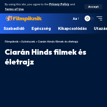
By using this site, you agree to the
Privacy Policy
and
Accept
Terms of Use
.
Aa
Szabadidő
Egészség
Kikapcsolódás
Utazá
Filmpiknik
»
Színészek
»
Ciarán Hinds filmek és életrajz
Ciarán Hinds filmek és
életrajz