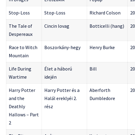
Stop-Loss
Stop-Loss
Richard Colson
20
The Tale of
Cincin lovag
Botticelli (hang)
20
Despereaux
Race to Witch
Boszorkány-hegy
Henry Burke
20
Mountain
Life During
Élet a háború
Bill
20
Wartime
idején
Harry Potter
Harry Potter és a
Aberforth
20
and the
Halál ereklyéi 2.
Dumbledore
Deathly
rész
Hallows – Part
2