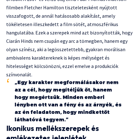
filmben Fletcher Hamilton tiszteletesként nyújtott
visszafogott, de annál hatásosabb alakítást, amely
tökéletesen illeszkedett a film sötét, atmoszférikus
hangulatába. Ezek a szerepek mind azt bizonyították, hogy
Ciarán Hinds nem csupán egy arc a tömegben, hanem egy
olyan színész, aki a legösszetettebb, gyakran morálisan
ambivalens karaktereknek is képes mélységet és
hitelességet kölcsönözni, ezzel emelve a produkciók
színvonalát.
„Egy karakter megformálásakor nem
az a cél, hogy megítéljük őt, hanem
hogy megértsük. Minden emberi
lényben ott van a fény és az árnyék, és
az én feladatom, hogy mindkettőt
láthatóvá tegyem.”
Ikonikus mellékszerepek és
emlékezetes jelenlétek