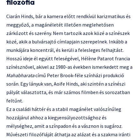
filozófia
Ciarán Hinds, bár a kamera előtt rendkívül karizmatikus és
meggyőző, a magánéletét illetően meglehetősen
zárkózott és szerény. Nem tartozik azok közé a színészek
közé, akik a bulvársajtó címlapjain szerepelnek. Inkább a
munkájára koncentrál, és kerüli a felesleges felhajtást.
Hosszú ideje él együtt feleségével, Hélène Patarot francia
színésznővel, akivel az 1980-as években ismerkedett meg a
Mahabharata
című Peter Brook-féle színházi produkció
során. Egy lányuk van, Aoife Hinds, aki szintén a színészi
pályát választotta, és már számos filmben és sorozatban
feltűnt.
Ez a családi háttér és a stabil magánélet valószínűleg
hozzájárul ahhoz a kiegyensúlyozottsághoz és
mélységhez, amit a színpadon és a vásznon is sugároz.
Művészeti filozófiáját áthatja az alázat és a szakma iránti