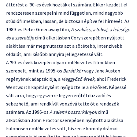
áttörést a '90-es évek hozták el számára. Ekkor kezdett el
rendszeresen szerepelni mind független, mind nagyobb
stúdiófilmekben, lassan, de biztosan építve fel hírnevét. Az
1989-es Peter Greenaway film,
A szakács, a tolvaj, a felesége
és a szeretője
című alkotásban Cory szerepében nyújtott
alakítása már megmutatta azt a sötétebb, intenzívebb
oldalát, ami később annyira jellegzetessé vált.
A '90-es évek közepén olyan emlékezetes filmekben
szerepelt, mint az 1995-ös
Baráti kör
vagy Jane Austen
regényének adaptációja, a
Meggyőző érvek
, ahol Frederick
Wentworth kapitányként nyűgözte le a nézőket. Képessé
vált arra, hogy egyszerre legyen erőtől duzzadó és
sebezhető, ami rendkívül vonzóvá tette őt a rendezők
számára. Az 1996-os
A salemi boszorkányok
című
alkotásban John Proctor szerepében nyújtott alakítása
különösen emlékezetes volt, hiszen e komoly drámai
szerepben is bizonyította, hogy a kamera előtt is képes a