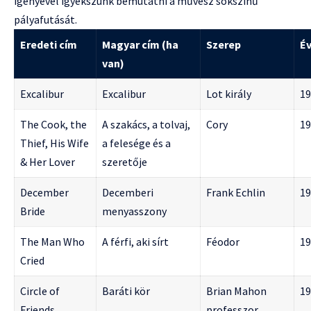
igényével igyekszünk bemutatni a művész sokszínű
pályafutását.
Eredeti cím
Magyar cím (ha
Szerep
É
van)
Excalibur
Excalibur
Lot király
19
The Cook, the
A szakács, a tolvaj,
Cory
19
Thief, His Wife
a felesége és a
& Her Lover
szeretője
December
Decemberi
Frank Echlin
19
Bride
menyasszony
The Man Who
A férfi, aki sírt
Féodor
19
Cried
Circle of
Baráti kör
Brian Mahon
19
Friends
professzor