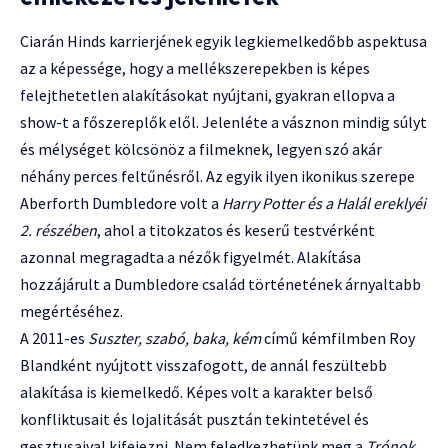
Ciarán Hinds karrierjének egyik legkiemelkedőbb aspektusa
az a képessége, hogy a mellékszerepekben is képes
felejthetetlen alakításokat nyújtani, gyakran ellopva a
show-t a főszereplők elől. Jelenléte a vásznon mindig súlyt
és mélységet kölcsönöz a filmeknek, legyen szó akár
néhány perces feltűnésről. Az egyik ilyen ikonikus szerepe
Aberforth Dumbledore volt a
Harry Potter és a Halál ereklyéi
2. részében
, ahol a titokzatos és keserű testvérként
azonnal megragadta a nézők figyelmét. Alakítása
hozzájárult a Dumbledore család történetének árnyaltabb
megértéséhez.
A 2011-es
Suszter, szabó, baka, kém
című kémfilmben Roy
Blandként nyújtott visszafogott, de annál feszültebb
alakítása is kiemelkedő. Képes volt a karakter belső
konfliktusait és lojalitását pusztán tekintetével és
gesztusaival kifejezni. Nem feledkezhetünk meg a
Trónok