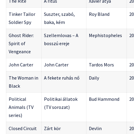
The Rite
A rítus
Xavier atya
20
Tinker Tailor
Suszter, szabó,
Roy Bland
20
Soldier Spy
baka, kém
Ghost Rider:
Szellemlovas – A
Mephistopheles
20
Spirit of
bosszú ereje
Vengeance
John Carter
John Carter
Tardos Mors
20
The Woman in
A fekete ruhás nő
Daily
20
Black
Political
Politikai állatok
Bud Hammond
20
Animals (TV
(TV sorozat)
series)
Closed Circuit
Zárt kör
Devlin
20