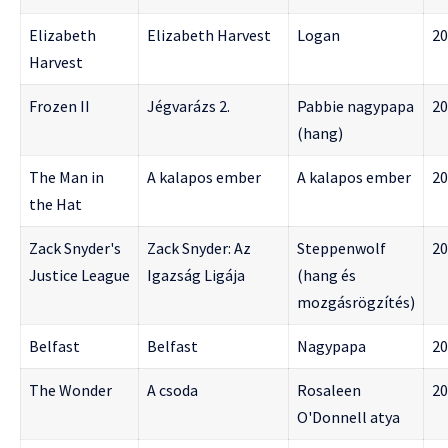
Elizabeth
Elizabeth Harvest
Logan
20
Harvest
Frozen II
Jégvarázs 2.
Pabbie nagypapa
20
(hang)
The Man in
A kalapos ember
A kalapos ember
20
the Hat
Zack Snyder's
Zack Snyder: Az
Steppenwolf
20
Justice League
Igazság Ligája
(hang és
mozgásrögzítés)
Belfast
Belfast
Nagypapa
20
The Wonder
A csoda
Rosaleen
20
O'Donnell atya