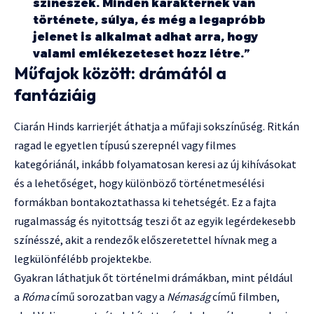
színészek. Minden karakternek van
története, súlya, és még a legapróbb
jelenet is alkalmat adhat arra, hogy
valami emlékezeteset hozz létre.”
Műfajok között: drámától a
fantáziáig
Ciarán Hinds karrierjét áthatja a műfaji sokszínűség. Ritkán
ragad le egyetlen típusú szerepnél vagy filmes
kategóriánál, inkább folyamatosan keresi az új kihívásokat
és a lehetőséget, hogy különböző történetmesélési
formákban bontakoztathassa ki tehetségét. Ez a fajta
rugalmasság és nyitottság teszi őt az egyik legérdekesebb
színésszé, akit a rendezők előszeretettel hívnak meg a
legkülönfélébb projektekbe.
Gyakran láthatjuk őt történelmi drámákban, mint például
a
Róma
című sorozatban vagy a
Némaság
című filmben,