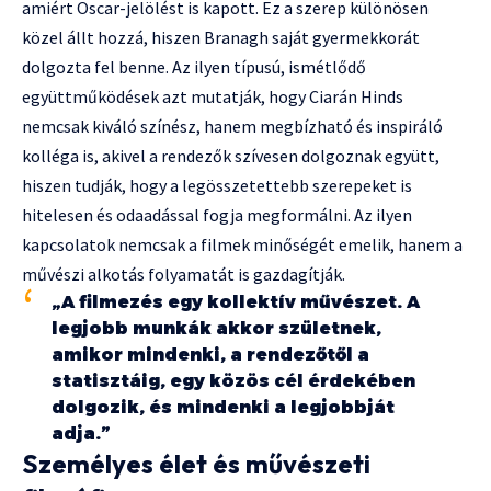
amiért Oscar-jelölést is kapott. Ez a szerep különösen
közel állt hozzá, hiszen Branagh saját gyermekkorát
dolgozta fel benne. Az ilyen típusú, ismétlődő
együttműködések azt mutatják, hogy Ciarán Hinds
nemcsak kiváló színész, hanem megbízható és inspiráló
kolléga is, akivel a rendezők szívesen dolgoznak együtt,
hiszen tudják, hogy a legösszetettebb szerepeket is
hitelesen és odaadással fogja megformálni. Az ilyen
kapcsolatok nemcsak a filmek minőségét emelik, hanem a
művészi alkotás folyamatát is gazdagítják.
„A filmezés egy kollektív művészet. A
legjobb munkák akkor születnek,
amikor mindenki, a rendezőtől a
statisztáig, egy közös cél érdekében
dolgozik, és mindenki a legjobbját
adja.”
Személyes élet és művészeti