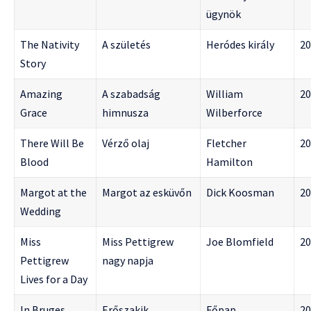
ügynök
The Nativity
A születés
Heródes király
20
Story
Amazing
A szabadság
William
20
Grace
himnusza
Wilberforce
There Will Be
Vérző olaj
Fletcher
20
Blood
Hamilton
Margot at the
Margot az esküvőn
Dick Koosman
20
Wedding
Miss
Miss Pettigrew
Joe Blomfield
20
Pettigrew
nagy napja
Lives for a Day
In Bruges
Erőszakik
Főpap
20