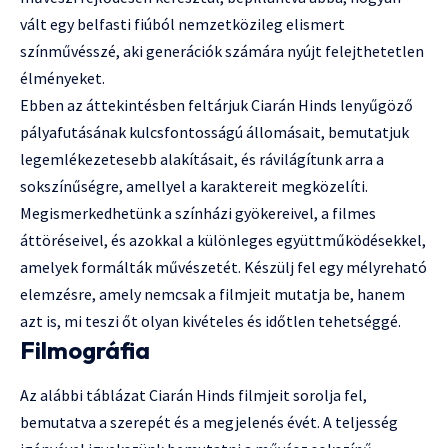
vált egy belfasti fiúból nemzetközileg elismert
színművésszé, aki generációk számára nyújt felejthetetlen
élményeket.
Ebben az áttekintésben feltárjuk Ciarán Hinds lenyűgöző
pályafutásának kulcsfontosságú állomásait, bemutatjuk
legemlékezetesebb alakításait, és rávilágítunk arra a
sokszínűségre, amellyel a karaktereit megközelíti.
Megismerkedhetünk a színházi gyökereivel, a filmes
áttöréseivel, és azokkal a különleges együttműködésekkel,
amelyek formálták művészetét. Készülj fel egy mélyreható
elemzésre, amely nemcsak a filmjeit mutatja be, hanem
azt is, mi teszi őt olyan kivételes és időtlen tehetséggé.
Filmográfia
Az alábbi táblázat Ciarán Hinds filmjeit sorolja fel,
bemutatva a szerepét és a megjelenés évét. A teljesség