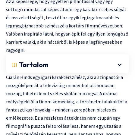
Az a képessége, hogy egyetlen pillantással vagy egy
suttogó mondattal képes átadni egy karakter teljes súlyát
és összetettségét, teszi őt az egyik legizgalmasabb és
legmegbízhatóbb színésszé a kortárs filmművészetben.
Valóban inspiráló látni, hogyan épít fel egy ilyen lenyűgöző
karriert valaki, aki a háttérből is képes a legfényesebben
ragyogni.
Tartalom
Ciarán Hinds egy igazi karakterszínész, aki a színpadtól a
mozgóképen át a televízióig mindenhol otthonosan
mozog, hihetetlenül széles skálán mozogva. A drámai
mélységektől a finom komédiáig, a történelmi alakoktól a
fantasztikus lényekig – minden szerepében hiteles és
emlékezetes. Ez a részletes áttekintés nem csupán egy
filmográfia puszta felsorolása lesz, hanem egy utazás a
művészi fejlődésén keresztül, bepillantva abba, hogyan