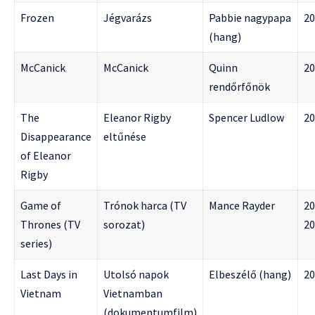
Frozen
Jégvarázs
Pabbie nagypapa
20
(hang)
McCanick
McCanick
Quinn
20
rendőrfőnök
The
Eleanor Rigby
Spencer Ludlow
20
Disappearance
eltűnése
of Eleanor
Rigby
Game of
Trónok harca (TV
Mance Rayder
20
Thrones (TV
sorozat)
20
series)
Last Days in
Utolsó napok
Elbeszélő (hang)
20
Vietnam
Vietnamban
(dokumentumfilm)