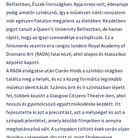
Belfastban, Észak-Írországban. Apja orvos volt, édesanyja
pedig amatőr színésznő, így a művészet iránti vonzalom
már egészen fiatalon megjelent az életében. Kezdetben
jogot tanult a Queen's University Belfastban, de hamar
rájött, hogy az igazi szenvedélye a színjátszás. Ez a
felismerés vezette el a rangos londoni Royal Academy of
Dramatic Art (RADA) falai közé, ahol alapos és klasszikus
képzést kapott.
A RADA elvégzése után Ciarán Hinds a színházi világban
találta meg a helyét, és ez a közeg formálta leginkább
művészi identitását. Számos brit és ír színházban lépett
fel, többek között a Glasgow Citizens Theatre-ben, ahol
hosszú és gyümölcsöző együttműködésbe kezdett. Itt
fejlesztette ki azt a precizitást, azt a mélységet és azt a
színpadi jelenlétet, amely később filmjeiben is annyira
meghatározóvá vált. A színpadon töltött évek során olyan
ikonikus szerepeket játszott el, mint Shakespeare