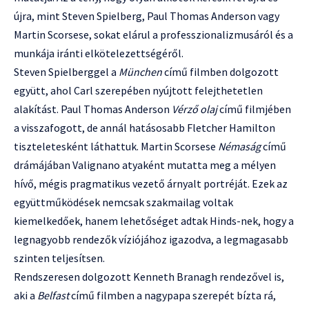
újra, mint Steven Spielberg, Paul Thomas Anderson vagy
Martin Scorsese, sokat elárul a professzionalizmusáról és a
munkája iránti elkötelezettségéről.
Steven Spielberggel a
München
című filmben dolgozott
együtt, ahol Carl szerepében nyújtott felejthetetlen
alakítást. Paul Thomas Anderson
Vérző olaj
című filmjében
a visszafogott, de annál hatásosabb Fletcher Hamilton
tiszteletesként láthattuk. Martin Scorsese
Némaság
című
drámájában Valignano atyaként mutatta meg a mélyen
hívő, mégis pragmatikus vezető árnyalt portréját. Ezek az
együttműködések nemcsak szakmailag voltak
kiemelkedőek, hanem lehetőséget adtak Hinds-nek, hogy a
legnagyobb rendezők víziójához igazodva, a legmagasabb
szinten teljesítsen.
Rendszeresen dolgozott Kenneth Branagh rendezővel is,
aki a
Belfast
című filmben a nagypapa szerepét bízta rá,