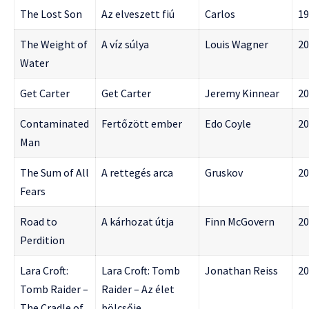
The Lost Son
Az elveszett fiú
Carlos
19
The Weight of
A víz súlya
Louis Wagner
20
Water
Get Carter
Get Carter
Jeremy Kinnear
20
Contaminated
Fertőzött ember
Edo Coyle
20
Man
The Sum of All
A rettegés arca
Gruskov
20
Fears
Road to
A kárhozat útja
Finn McGovern
20
Perdition
Lara Croft:
Lara Croft: Tomb
Jonathan Reiss
20
Tomb Raider –
Raider – Az élet
The Cradle of
bölcsője