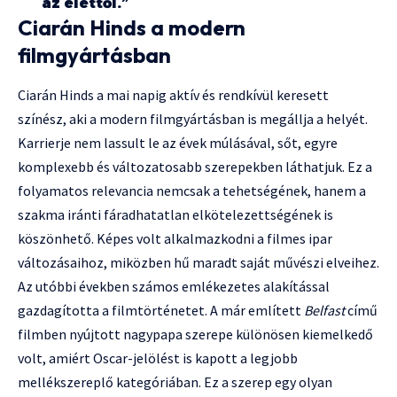
az élettől.”
Ciarán Hinds a modern
filmgyártásban
Ciarán Hinds a mai napig aktív és rendkívül keresett
színész, aki a modern filmgyártásban is megállja a helyét.
Karrierje nem lassult le az évek múlásával, sőt, egyre
komplexebb és változatosabb szerepekben láthatjuk. Ez a
folyamatos relevancia nemcsak a tehetségének, hanem a
szakma iránti fáradhatatlan elkötelezettségének is
köszönhető. Képes volt alkalmazkodni a filmes ipar
változásaihoz, miközben hű maradt saját művészi elveihez.
Az utóbbi években számos emlékezetes alakítással
gazdagította a filmtörténetet. A már említett
Belfast
című
filmben nyújtott nagypapa szerepe különösen kiemelkedő
volt, amiért Oscar-jelölést is kapott a legjobb
mellékszereplő kategóriában. Ez a szerep egy olyan