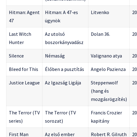
Hitman: Agent
Hitman: A 47-es
Litvenko
20
47
ügynök
Last Witch
Az utolsó
Dolan 36.
20
Hunter
boszorkányvadász
Silence
Némaság
Valignano atya
20
Bleed for This
Élőben a pusztítás
Angelo Pazienza
20
Justice League
Az Igazság Ligája
Steppenwolf
20
(hang és
mozgásrögzítés)
The Terror (TV
The Terror (TV
Francis Crozier
20
series)
sorozat)
kapitány
First Man
Az első ember
Robert R. Gilruth
20