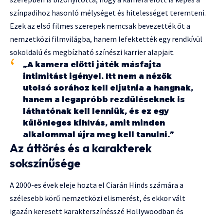
színpadihoz hasonló mélységet és hitelességet teremteni.
Ezek az első filmes szerepek nemcsak bevezették őt a
nemzetközi filmvilágba, hanem lefektették egy rendkívül
sokoldalú és megbízható színészi karrier alapjait.
„A kamera előtti játék másfajta
intimitást igényel. Itt nem a nézők
utolsó sorához kell eljutnia a hangnak,
hanem a legapróbb rezdüléseknek is
láthatónak kell lenniük, és ez egy
különleges kihívás, amit minden
alkalommal újra meg kell tanulni.”
Az áttörés és a karakterek
sokszínűsége
A 2000-es évek eleje hozta el Ciarán Hinds számára a
szélesebb körű nemzetközi elismerést, és ekkor vált
igazán keresett karakterszínésszé Hollywoodban és