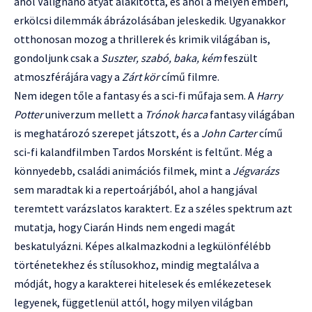
ahol Valignano atyát alakította, és ahol a mélyen emberi,
erkölcsi dilemmák ábrázolásában jeleskedik. Ugyanakkor
otthonosan mozog a thrillerek és krimik világában is,
gondoljunk csak a
Suszter, szabó, baka, kém
feszült
atmoszférájára vagy a
Zárt kör
című filmre.
Nem idegen tőle a fantasy és a sci-fi műfaja sem. A
Harry
Potter
univerzum mellett a
Trónok harca
fantasy világában
is meghatározó szerepet játszott, és a
John Carter
című
sci-fi kalandfilmben Tardos Morsként is feltűnt. Még a
könnyedebb, családi animációs filmek, mint a
Jégvarázs
sem maradtak ki a repertoárjából, ahol a hangjával
teremtett varázslatos karaktert. Ez a széles spektrum azt
mutatja, hogy Ciarán Hinds nem engedi magát
beskatulyázni. Képes alkalmazkodni a legkülönfélébb
történetekhez és stílusokhoz, mindig megtalálva a
módját, hogy a karakterei hitelesek és emlékezetesek
legyenek, függetlenül attól, hogy milyen világban