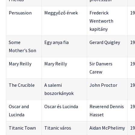
Persuasion
Meggyőző érvek
Frederick
19
Wentworth
kapitány
Some
Egy anya fia
Gerard Quigley
19
Mother's Son
Mary Reilly
Mary Reilly
Sir Danvers
19
Carew
The Crucible
A salemi
John Proctor
19
boszorkányok
Oscar and
Oscar és Lucinda
Reverend Dennis
19
Lucinda
Hasset
Titanic Town
Titanic város
Aidan McPhelimy
19