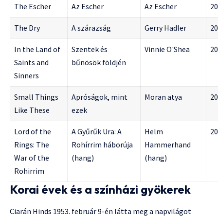
The Escher
Az Escher
Az Escher
20
The Dry
A szárazság
Gerry Hadler
20
In the Land of
Szentek és
Vinnie O'Shea
20
Saints and
bűnösök földjén
Sinners
Small Things
Apróságok, mint
Moran atya
20
Like These
ezek
Lord of the
A Gyűrűk Ura: A
Helm
20
Rings: The
Rohírrim háborúja
Hammerhand
War of the
(hang)
(hang)
Rohirrim
Korai évek és a színházi gyökerek
Ciarán Hinds 1953. február 9-én látta meg a napvilágot