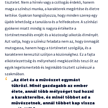
tisztelet. Nem a hírnév vagy a csillogás érdekli, hanem
maga a színészi munka, a karakterek megértése és életre
keltése. Gyakran hangsúlyozza, hogy minden szerep egy
újabb lehetőség a tanulásra és a felfedezésre. A színházi
gyökerei miatt mindig is nagyra értékelte a
történetmesélés erejét és a közösségi alkotás élményét.
Azt vallja, hogy a színész feladata nem az, hogy önmagát
mutogassa, hanem hogy a történetet szolgálja, és a
karakteren keresztül szóljon a közönséghez. Ez a fajta
elkötelezettség és mélyreható megközelítés teszi őt az
egyik legelismertebb és leginkább tisztelt színésszé a
szakmában.
„Az élet és a művészet egymást
tükrözi. Minél gazdagabb az ember
élete, annál több mélységet tud hozni
a karaktereibe, és minél többet ad a
művészetnek, annál többet kap vissza