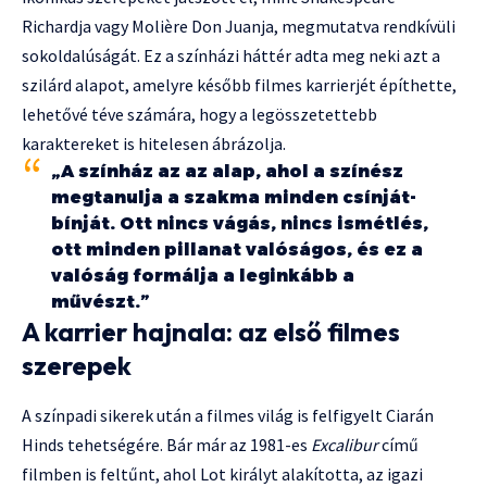
Richardja vagy Molière Don Juanja, megmutatva rendkívüli
sokoldalúságát. Ez a színházi háttér adta meg neki azt a
szilárd alapot, amelyre később filmes karrierjét építhette,
lehetővé téve számára, hogy a legösszetettebb
karaktereket is hitelesen ábrázolja.
„A színház az az alap, ahol a színész
megtanulja a szakma minden csínját-
bínját. Ott nincs vágás, nincs ismétlés,
ott minden pillanat valóságos, és ez a
valóság formálja a leginkább a
művészt.”
A karrier hajnala: az első filmes
szerepek
A színpadi sikerek után a filmes világ is felfigyelt Ciarán
Hinds tehetségére. Bár már az 1981-es
Excalibur
című
filmben is feltűnt, ahol Lot királyt alakította, az igazi