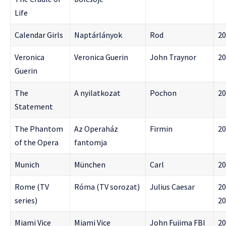
Life
Calendar Girls
Naptárlányok
Rod
20
Veronica
Veronica Guerin
John Traynor
20
Guerin
The
A nyilatkozat
Pochon
20
Statement
The Phantom
Az Operaház
Firmin
20
of the Opera
fantomja
Munich
München
Carl
20
Rome (TV
Róma (TV sorozat)
Julius Caesar
20
series)
20
Miami Vice
Miami Vice
John Fujima FBI
20