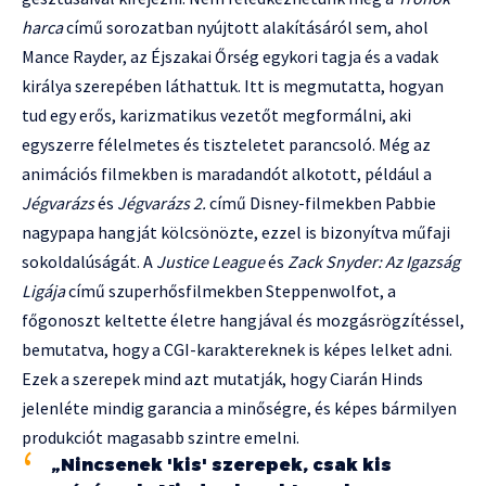
harca
című sorozatban nyújtott alakításáról sem, ahol
Mance Rayder, az Éjszakai Őrség egykori tagja és a vadak
királya szerepében láthattuk. Itt is megmutatta, hogyan
tud egy erős, karizmatikus vezetőt megformálni, aki
egyszerre félelmetes és tiszteletet parancsoló. Még az
animációs filmekben is maradandót alkotott, például a
Jégvarázs
és
Jégvarázs 2.
című Disney-filmekben Pabbie
nagypapa hangját kölcsönözte, ezzel is bizonyítva műfaji
sokoldalúságát. A
Justice League
és
Zack Snyder: Az Igazság
Ligája
című szuperhősfilmekben Steppenwolfot, a
főgonoszt keltette életre hangjával és mozgásrögzítéssel,
bemutatva, hogy a CGI-karaktereknek is képes lelket adni.
Ezek a szerepek mind azt mutatják, hogy Ciarán Hinds
jelenléte mindig garancia a minőségre, és képes bármilyen
produkciót magasabb szintre emelni.
„Nincsenek 'kis' szerepek, csak kis