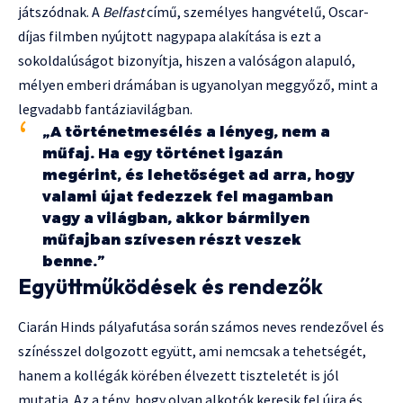
játszódnak. A
Belfast
című, személyes hangvételű, Oscar-
díjas filmben nyújtott nagypapa alakítása is ezt a
sokoldalúságot bizonyítja, hiszen a valóságon alapuló,
mélyen emberi drámában is ugyanolyan meggyőző, mint a
legvadabb fantáziavilágban.
„A történetmesélés a lényeg, nem a
műfaj. Ha egy történet igazán
megérint, és lehetőséget ad arra, hogy
valami újat fedezzek fel magamban
vagy a világban, akkor bármilyen
műfajban szívesen részt veszek
benne.”
Együttműködések és rendezők
Ciarán Hinds pályafutása során számos neves rendezővel és
színésszel dolgozott együtt, ami nemcsak a tehetségét,
hanem a kollégák körében élvezett tiszteletét is jól
mutatja. Az a tény, hogy olyan alkotók keresik fel újra és