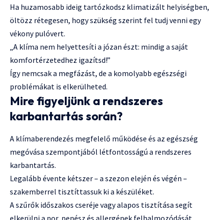
Ha huzamosabb ideig tartózkodsz klimatizált helyiségben,
öltözz rétegesen, hogy szükség szerint fel tudj venni egy
vékony pulóvert.
„A klíma nem helyettesíti a józan észt: mindig a saját
komfortérzetedhez igazítsd!”
Így nemcsak a megfázást, de a komolyabb egészségi
problémákat is elkerülheted.
Mire figyeljünk a rendszeres
karbantartás során?
A klímaberendezés megfelelő működése és az egészség
megóvása szempontjából létfontosságú a rendszeres
karbantartás.
Legalább évente kétszer – a szezon elején és végén –
szakemberrel tisztíttassuk ki a készüléket.
A szűrők időszakos cseréje vagy alapos tisztítása segít
elkerülni a por, penész és allergének felhalmozódását.