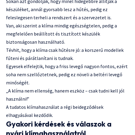
Sokan azt gondolják, hogy minél hidegebbre állítják a
készüléket, annál gyorsabb lesz a hűtés, pedig ez
feleslegesen terheli a rendszert és a szervezetet is.
Van, aki szerint a klíma mindig egészségtelen, pedig a
megfelelően beállított és tisztított készülék
biztonságosan használható.
Tévhit, hogy a klíma csak hűtésre jó: a korszerű modellek
fűteni és párátlanítani is tudnak.
Egyesek elfelejtik, hogy a friss levegő nagyon fontos, ezért
soha nem szellőztetnek, pedig ez növeli a beltéri levegő
minőségét.
„A klíma nem ellenség, hanem eszköz – csak tudni kell jól
használni!”
A tudatos klímahasználat a régi beidegződések
elhagyásával kezdődik.
Gyakori kérdések és válaszok a
nyári klímahasználatról