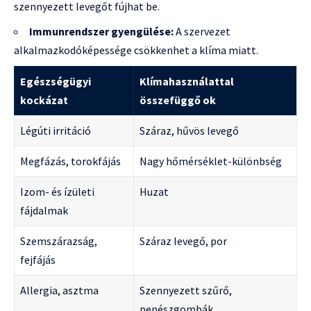
szennyezett levegőt fújhat be.
Immunrendszer gyengülése:
A szervezet
alkalmazkodóképessége csökkenhet a klíma miatt.
Egészségügyi
Klímahasználattal
kockázat
összefüggő ok
Légúti irritáció
Száraz, hűvös levegő
Megfázás, torokfájás
Nagy hőmérséklet-különbség
Izom- és ízületi
Huzat
fájdalmak
Szemszárazság,
Száraz levegő, por
fejfájás
Allergia, asztma
Szennyezett szűrő,
penészgombák