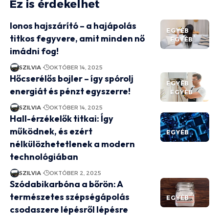
Ez is érdekelhet
Ionos hajszárító – a hajápolás
EGYÉB
titkos fegyvere, amit minden nő
EGYÉB
imádni fog!
SZILVIA
OKTÓBER 14, 2025
Hőcserélős bojler – így spórolj
EGYÉB
energiát és pénzt egyszerre!
EGYÉB
SZILVIA
OKTÓBER 14, 2025
Hall-érzékelők titkai: Így
működnek, és ezért
EGYÉB
nélkülözhetetlenek a modern
technológiában
SZILVIA
OKTÓBER 2, 2025
Szódabikarbóna a bőrön: A
természetes szépségápolás
EGYÉB
csodaszere lépésről lépésre