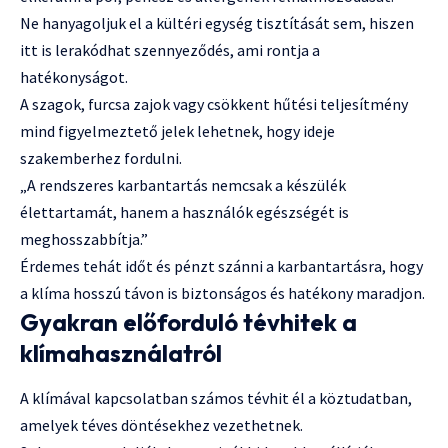
Ne hanyagoljuk el a kültéri egység tisztítását sem, hiszen
itt is lerakódhat szennyeződés, ami rontja a
hatékonyságot.
A szagok, furcsa zajok vagy csökkent hűtési teljesítmény
mind figyelmeztető jelek lehetnek, hogy ideje
szakemberhez fordulni.
„A rendszeres karbantartás nemcsak a készülék
élettartamát, hanem a használók egészségét is
meghosszabbítja.”
Érdemes tehát időt és pénzt szánni a karbantartásra, hogy
a klíma hosszú távon is biztonságos és hatékony maradjon.
Gyakran előforduló tévhitek a
klímahasználatról
A klímával kapcsolatban számos tévhit él a köztudatban,
amelyek téves döntésekhez vezethetnek.