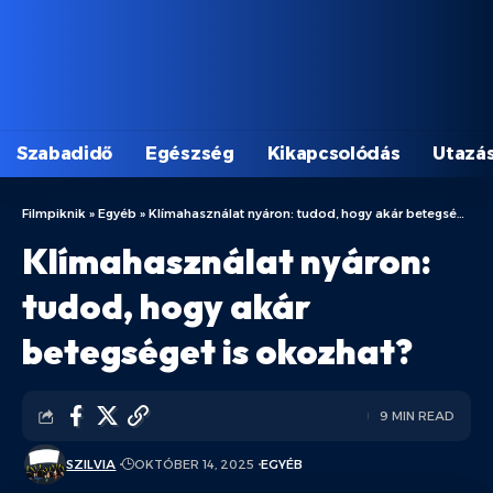
Szabadidő
Egészség
Kikapcsolódás
Utazá
Filmpiknik
»
Egyéb
»
Klímahasználat nyáron: tudod, hogy akár betegséget is okozhat?
Klímahasználat nyáron:
tudod, hogy akár
betegséget is okozhat?
9 MIN READ
SZILVIA
OKTÓBER 14, 2025
EGYÉB