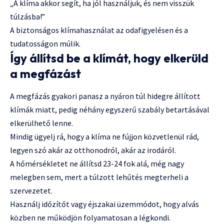
„A klíma akkor segít, ha jól használjuk, és nem visszük
túlzásba!”
A biztonságos klímahasználat az odafigyelésen és a
tudatosságon múlik.
Így állítsd be a klímát, hogy elkerüld
a megfázást
A megfázás gyakori panasz a nyáron túl hidegre állított
klímák miatt, pedig néhány egyszerű szabály betartásával
elkerülhető lenne.
Mindig ügyelj rá, hogy a klíma ne fújjon közvetlenül rád,
legyen szó akár az otthonodról, akár az irodáról.
A hőmérsékletet ne állítsd 23-24 fok alá, még nagy
melegben sem, mert a túlzott lehűtés megterheli a
szervezetet.
Használj időzítőt vagy éjszakai üzemmódot, hogy alvás
közben ne működjön folyamatosan a légkondi.