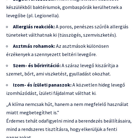
készülékből baktériumok, gombaspórák kerülhetnek a
levegőbe (pl. Legionella).
Allergiás reakciók:
A poros, penészes szűrők allergiás
tüneteket válthatnak ki (tüsszögés, szemviszketés).
Asztmás rohamok:
Az asztmások különösen
érzékenyek a szennyezett beltéri levegőre.
Szem- és bőrirritáció:
A száraz levegő kiszárítja a
szemet, bőrt, ami viszketést, gyulladást okozhat.
Izom- és ízületi panaszok:
A közvetlen hideg levegő
izomhúzódást, ízületi fájdalmat válthat ki.
„A klíma nemcsak hűt, hanem a nem megfelelő használat
miatt megbetegíthet is.”
Érdemes tehát odafigyelni mind a berendezés beállításaira,
mind a rendszeres tisztításra, hogy elkerüljük a fenti
panaszokat.