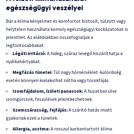
egészségügyi veszélyei
Bár a klíma kényelmet és komfortot biztosít, túlzott vagy
helytelen használata komoly egészségügyi kockázatokat is
jelenthet. Az alábbiakban összefoglaljuk a
legfontosabbakat:
Légúti irritáció:
A hideg, száraz levegő kiszáríthatja a
nyálkahártyákat.
Megfázás tünetei:
Túl nagy hőmérséklet-különbség
esetén könnyen kialakulhat nátha vagy torokfájás.
Izomfájdalom, ízületi panaszok:
A huzatban ülve
izomgörcsök, feszülések jelentkezhetnek.
Szemszárazság, fejfájás:
A szárító hatás miatt
gyakoriak ezek a tünetek.
Allergia, asztma:
A rosszul karbantartott klíma