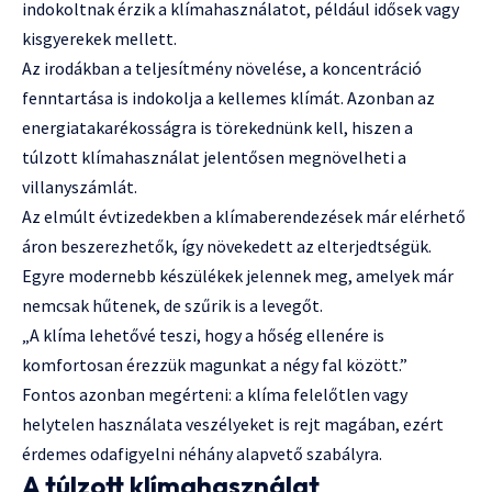
indokoltnak érzik a klímahasználatot, például idősek vagy
kisgyerekek mellett.
Az irodákban a teljesítmény növelése, a koncentráció
fenntartása is indokolja a kellemes klímát. Azonban az
energiatakarékosságra is törekednünk kell, hiszen a
túlzott klímahasználat jelentősen megnövelheti a
villanyszámlát.
Az elmúlt évtizedekben a klímaberendezések már elérhető
áron beszerezhetők, így növekedett az elterjedtségük.
Egyre modernebb készülékek jelennek meg, amelyek már
nemcsak hűtenek, de szűrik is a levegőt.
„A klíma lehetővé teszi, hogy a hőség ellenére is
komfortosan érezzük magunkat a négy fal között.”
Fontos azonban megérteni: a klíma felelőtlen vagy
helytelen használata veszélyeket is rejt magában, ezért
érdemes odafigyelni néhány alapvető szabályra.
A túlzott klímahasználat