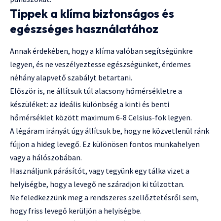
Tippek a klíma biztonságos és
egészséges használatához
Annak érdekében, hogy a klíma valóban segítségünkre
legyen, és ne veszélyeztesse egészségünket, érdemes
néhány alapvető szabályt betartani.
Először is, ne állítsuk túl alacsony hőmérsékletre a
készüléket: az ideális különbség a kinti és benti
hőmérséklet között maximum 6-8 Celsius-fok legyen.
A légáram irányát úgy állítsuk be, hogy ne közvetlenül ránk
fújjon a hideg levegő. Ez különösen fontos munkahelyen
vagy a hálószobában.
Használjunk párásítót, vagy tegyünk egy tálka vizet a
helyiségbe, hogy a levegő ne száradjon ki túlzottan.
Ne feledkezzünk meg a rendszeres szellőztetésről sem,
hogy friss levegő kerüljön a helyiségbe.