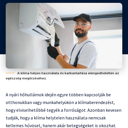
A klíma helyes használata és karbantartása elengedhetetlen az
egészség megőrzéséhez.
A nyári hőhullámok idején egyre többen kapcsolják be
otthonukban vagy munkahelyükön a klímaberendezést,
hogy elviselhetőbbé tegyék a forróságot. Azonban kevesen
tudják, hogy a klíma helytelen használata nemcsak
kellemes hűvöset, hanem akár betegségeket is okozhat.