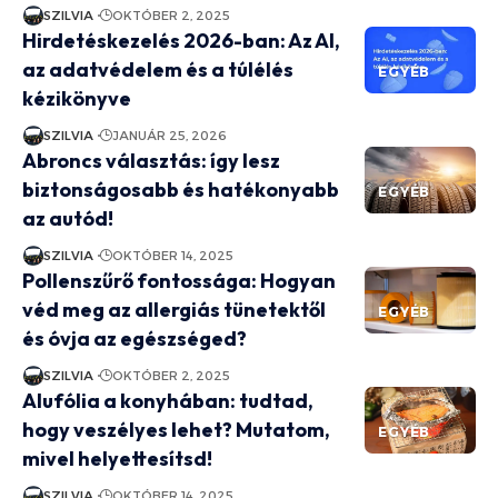
SZILVIA
OKTÓBER 2, 2025
Hirdetéskezelés 2026-ban: Az AI,
az adatvédelem és a túlélés
EGYÉB
kézikönyve
SZILVIA
JANUÁR 25, 2026
Abroncs választás: így lesz
biztonságosabb és hatékonyabb
EGYÉB
az autód!
SZILVIA
OKTÓBER 14, 2025
Pollenszűrő fontossága: Hogyan
véd meg az allergiás tünetektől
EGYÉB
és óvja az egészséged?
SZILVIA
OKTÓBER 2, 2025
Alufólia a konyhában: tudtad,
hogy veszélyes lehet? Mutatom,
EGYÉB
mivel helyettesítsd!
SZILVIA
OKTÓBER 14, 2025