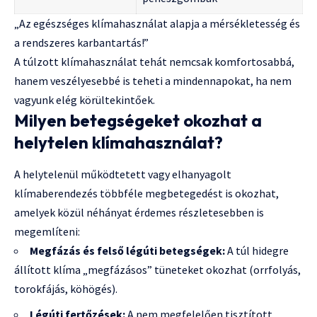
„Az egészséges klímahasználat alapja a mérsékletesség és
a rendszeres karbantartás!”
A túlzott klímahasználat tehát nemcsak komfortosabbá,
hanem veszélyesebbé is teheti a mindennapokat, ha nem
vagyunk elég körültekintőek.
Milyen betegségeket okozhat a
helytelen klímahasználat?
A helytelenül működtetett vagy elhanyagolt
klímaberendezés többféle megbetegedést is okozhat,
amelyek közül néhányat érdemes részletesebben is
megemlíteni:
Megfázás és felső légúti betegségek:
A túl hidegre
állított klíma „megfázásos” tüneteket okozhat (orrfolyás,
torokfájás, köhögés).
Légúti fertőzések:
A nem megfelelően tisztított