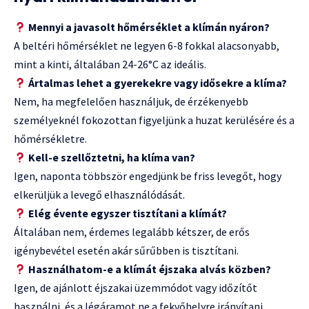
Mennyi a javasolt hőmérséklet a klímán nyáron?
A beltéri hőmérséklet ne legyen 6-8 fokkal alacsonyabb,
mint a kinti, általában 24-26°C az ideális.
Ártalmas lehet a gyerekekre vagy idősekre a klíma?
Nem, ha megfelelően használjuk, de érzékenyebb
személyeknél fokozottan figyeljünk a huzat kerülésére és a
hőmérsékletre.
Kell-e szellőztetni, ha klíma van?
Igen, naponta többször engedjünk be friss levegőt, hogy
elkerüljük a levegő elhasználódását.
Elég évente egyszer tisztítani a klímát?
Általában nem, érdemes legalább kétszer, de erős
igénybevétel esetén akár sűrűbben is tisztítani.
Használhatom-e a klímát éjszaka alvás közben?
Igen, de ajánlott éjszakai üzemmódot vagy időzítőt
használni, és a légáramot ne a fekvőhelyre irányítani.