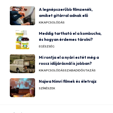
A legnépszerűbb filmzenék,
amiket gitárral adnak elő
KIKAPCSOLÓDÁS
Meddig tartható el a kombucha,
és hogyan érdemes tárolni?
EGÉSZSÉG
Mi rontja el a nyári estét még a
rossz időjárásnál is jobban?
KIKAPCSOLÓDÁS
SZABADIDŐ
UTAZÁS
Najwa Nimri filmek és életrajz
SZÍNÉSZEK