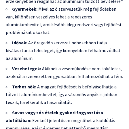
érzékenyebben reagálhat az alumínium túlzott bevitelére.”
Gyermekek:
Mivel az ő szervezetük még fejlődésben
van, különösen veszélyes lehet a rendszeres
alumíniumbevitel, ami később idegrendszeri vagy fejlődési
problémákat okozhat.
Idősek:
Az öregedő szervezet nehezebben tudja
kiválasztani a felesleget, így könnyebben felhalmozódhat
az alumínium.
Vesebetegek:
Akiknek a veseműködése nem tökéletes,
azoknál a szervezetben gyorsabban felhalmozódhat a fém.
Terhes nők:
A magzat fejlődését is befolyásolhatja a
túlzott alumíniumbevitel, így a várandós anyák is jobban
teszik, ha elkerülik a használatát.
Savas vagy sós ételek gyakori fogyasztása
alufóliában:
Ezeknél jelentősen megnőhet a kioldódás
mennyisége, ezért érdemes helyettesítő megoldást