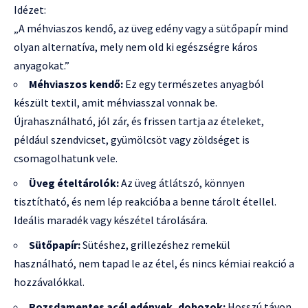
Idézet:
„A méhviaszos kendő, az üveg edény vagy a sütőpapír mind
olyan alternatíva, mely nem old ki egészségre káros
anyagokat.”
Méhviaszos kendő:
Ez egy természetes anyagból
készült textil, amit méhviasszal vonnak be.
Újrahasználható, jól zár, és frissen tartja az ételeket,
például szendvicset, gyümölcsöt vagy zöldséget is
csomagolhatunk vele.
Üveg ételtárolók:
Az üveg átlátszó, könnyen
tisztítható, és nem lép reakcióba a benne tárolt étellel.
Ideális maradék vagy készétel tárolására.
Sütőpapír:
Sütéshez, grillezéshez remekül
használható, nem tapad le az étel, és nincs kémiai reakció a
hozzávalókkal.
Rozsdamentes acél edények, dobozok:
Hosszú távon