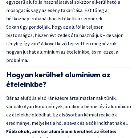
egyszerű alufólia használatával sokszor elkerülhető a
mosogatás vagy az edény takarítása. Ezt főleg a
hétköznapi rohanásban értékelik az emberek.
Sokan úgy gondolják, hogy az alufólia teljesen
biztonságos, hiszen évtizedek óta használjuk – de vajon
tényleg így van? A következő fejezetben megnézzük,
hogyan juthat alumínium az ételeinkbe, és mi ezzel a
probléma.
Hogyan kerülhet alumínium az
ételeinkbe?
Bár az alufólia első ránézésre ártalmatlannak tűnik,
vannak olyan körülmények, amikor a benne lévő alumínium
az ételekbe oldódhat. Ez elsősorban kémiai reakciók
eredménye, melyeket a hő, a savak és a sók indíthatnak el.
Főbb okok, amikor alumínium kerülhet az ételbe: