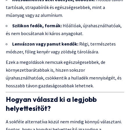
tartósak, strapabírók és egészségesebbek, mint a
műanyag vagy az alumínium.
Szilikon fedők, formák:
Hőállóak, újrahasználhatóak,
és nem bocsátanak ki káros anyagokat.
Lenvászon vagy pamut kendők:
Régi, természetes
módszer, főleg kenyér vagy zöldség tárolására.
Ezek a megoldások nemcsak egészségesebbek, de
környezetbarátabbak is, hiszen sokszor
újrahasználhatóak, csökkentik a hulladék mennyiségét, és
hosszabb távon gazdaságosabbak lehetnek.
Hogyan válaszd ki a legjobb
helyettesítőt?
A sokféle alternatíva közül nem mindig könnyű választani.
Fontos, hogy a konyhai helyettesítő igazodjon a