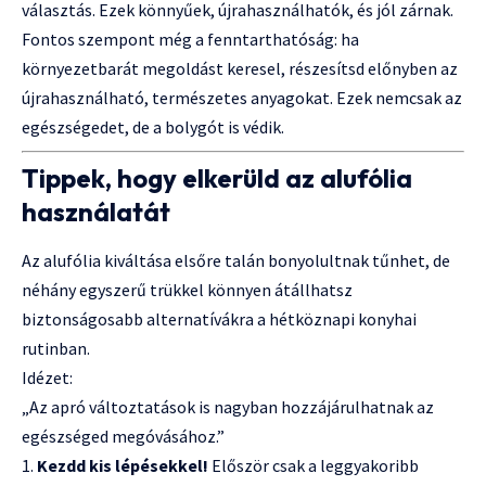
választás. Ezek könnyűek, újrahasználhatók, és jól zárnak.
Fontos szempont még a fenntarthatóság: ha
környezetbarát megoldást keresel, részesítsd előnyben az
újrahasználható, természetes anyagokat. Ezek nemcsak az
egészségedet, de a bolygót is védik.
Tippek, hogy elkerüld az alufólia
használatát
Az alufólia kiváltása elsőre talán bonyolultnak tűnhet, de
néhány egyszerű trükkel könnyen átállhatsz
biztonságosabb alternatívákra a hétköznapi konyhai
rutinban.
Idézet:
„Az apró változtatások is nagyban hozzájárulhatnak az
egészséged megóvásához.”
Kezdd kis lépésekkel!
Először csak a leggyakoribb