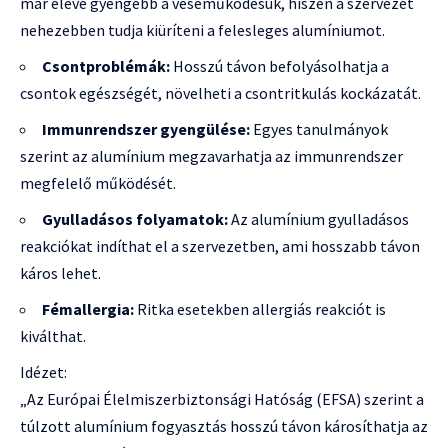
már eleve gyengébb a veseműködésük, hiszen a szervezet
nehezebben tudja kiüríteni a felesleges alumíniumot.
Csontproblémák:
Hosszú távon befolyásolhatja a
csontok egészségét, növelheti a csontritkulás kockázatát.
Immunrendszer gyengülése:
Egyes tanulmányok
szerint az alumínium megzavarhatja az immunrendszer
megfelelő működését.
Gyulladásos folyamatok:
Az alumínium gyulladásos
reakciókat indíthat el a szervezetben, ami hosszabb távon
káros lehet.
Fémallergia:
Ritka esetekben allergiás reakciót is
kiválthat.
Idézet:
„Az Európai Élelmiszerbiztonsági Hatóság (EFSA) szerint a
túlzott alumínium fogyasztás hosszú távon károsíthatja az