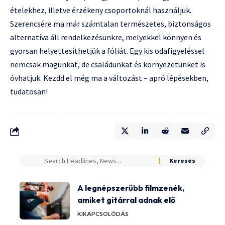
ételekhez, illetve érzékeny csoportoknál használjuk.
Szerencsére ma már számtalan természetes, biztonságos
alternatíva áll rendelkezésünkre, melyekkel könnyen és
gyorsan helyettesíthetjük a fóliát. Egy kis odafigyeléssel
nemcsak magunkat, de családunkat és környezetünket is
óvhatjuk. Kezdd el még ma a változást – apró lépésekben,
tudatosan!
A legnépszerűbb filmzenék,
amiket gitárral adnak elő
KIKAPCSOLÓDÁS