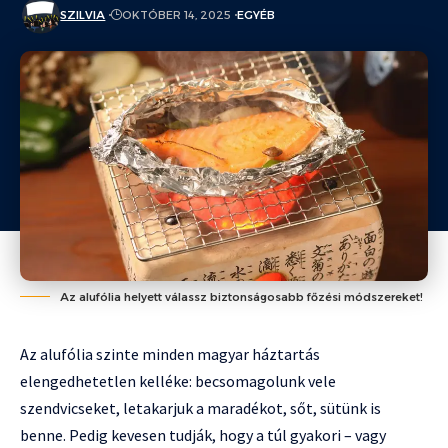
SZILVIA
OKTÓBER 14, 2025
EGYÉB
Az alufólia helyett válassz biztonságosabb főzési módszereket!
Az alufólia szinte minden magyar háztartás
elengedhetetlen kelléke: becsomagolunk vele
szendvicseket, letakarjuk a maradékot, sőt, sütünk is
benne. Pedig kevesen tudják, hogy a túl gyakori – vagy