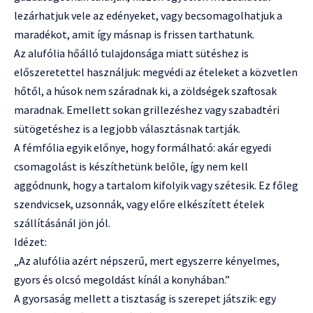
lezárhatjuk vele az edényeket, vagy becsomagolhatjuk a
maradékot, amit így másnap is frissen tarthatunk.
Az alufólia hőálló tulajdonsága miatt sütéshez is
előszeretettel használjuk: megvédi az ételeket a közvetlen
hőtől, a húsok nem száradnak ki, a zöldségek szaftosak
maradnak. Emellett sokan grillezéshez vagy szabadtéri
sütögetéshez is a legjobb választásnak tartják.
A fémfólia egyik előnye, hogy formálható: akár egyedi
csomagolást is készíthetünk belőle, így nem kell
aggódnunk, hogy a tartalom kifolyik vagy szétesik. Ez főleg
szendvicsek, uzsonnák, vagy előre elkészített ételek
szállításánál jön jól.
Idézet:
„Az alufólia azért népszerű, mert egyszerre kényelmes,
gyors és olcsó megoldást kínál a konyhában.”
A gyorsaság mellett a tisztaság is szerepet játszik: egy