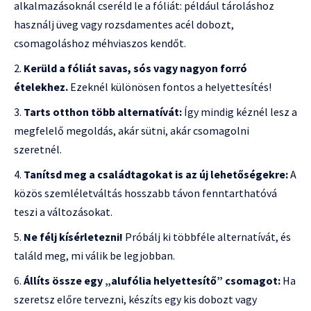
alkalmazásoknál cseréld le a fóliát: például tároláshoz
használj üveg vagy rozsdamentes acél dobozt,
csomagoláshoz méhviaszos kendőt.
Kerüld a fóliát savas, sós vagy nagyon forró
ételekhez.
Ezeknél különösen fontos a helyettesítés!
Tarts otthon több alternatívát:
Így mindig kéznél lesz a
megfelelő megoldás, akár sütni, akár csomagolni
szeretnél.
Tanítsd meg a családtagokat is az új lehetőségekre:
A
közös szemléletváltás hosszabb távon fenntarthatóvá
teszi a változásokat.
Ne félj kísérletezni!
Próbálj ki többféle alternatívát, és
találd meg, mi válik be legjobban.
Állíts össze egy „alufólia helyettesítő” csomagot:
Ha
szeretsz előre tervezni, készíts egy kis dobozt vagy