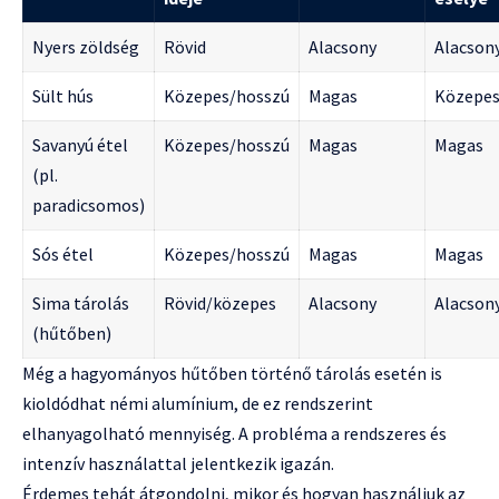
Nyers zöldség
Rövid
Alacsony
Alacson
Sült hús
Közepes/hosszú
Magas
Közepe
Savanyú étel
Közepes/hosszú
Magas
Magas
(pl.
paradicsomos)
Sós étel
Közepes/hosszú
Magas
Magas
Sima tárolás
Rövid/közepes
Alacsony
Alacson
(hűtőben)
Még a hagyományos hűtőben történő tárolás esetén is
kioldódhat némi alumínium, de ez rendszerint
elhanyagolható mennyiség. A probléma a rendszeres és
intenzív használattal jelentkezik igazán.
Érdemes tehát átgondolni, mikor és hogyan használjuk az