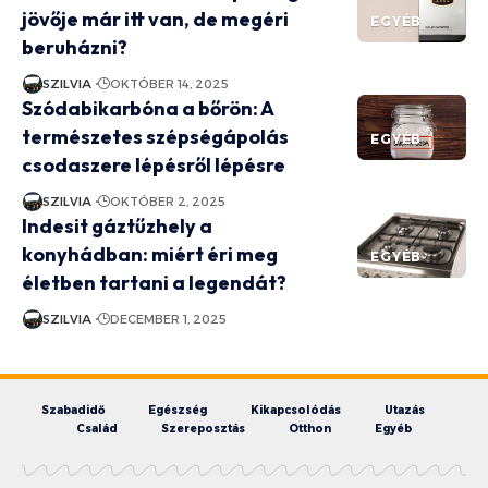
jövője már itt van, de megéri
EGYÉB
beruházni?
SZILVIA
OKTÓBER 14, 2025
Szódabikarbóna a bőrön: A
természetes szépségápolás
EGYÉB
csodaszere lépésről lépésre
SZILVIA
OKTÓBER 2, 2025
Indesit gáztűzhely a
konyhádban: miért éri meg
EGYÉB
életben tartani a legendát?
SZILVIA
DECEMBER 1, 2025
Szabadidő
Egészség
Kikapcsolódás
Utazás
Család
Szereposztás
Otthon
Egyéb