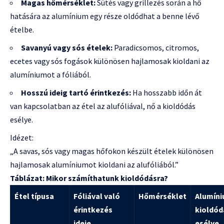
Magas hőmérséklet:
Sütés vagy grillezés során a hő
hatására az alumínium egy része oldódhat a benne lévő
ételbe.
Savanyú vagy sós ételek:
Paradicsomos, citromos,
ecetes vagy sós fogások különösen hajlamosak kioldani az
alumíniumot a fóliából.
Hosszú ideig tartó érintkezés:
Ha hosszabb időn át
van kapcsolatban az étel az alufóliával, nő a kioldódás
esélye.
Idézet:
„A savas, sós vagy magas hőfokon készült ételek különösen
hajlamosak alumíniumot kioldani az alufóliából.”
Táblázat: Mikor számíthatunk kioldódásra?
Étel típusa
Fóliával való
Hőmérséklet
Alumín
érintkezés
kioldó
ideje
esélye