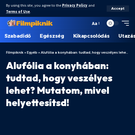
By using this site, you agree to the
Privacy Policy
and
Accept
Terms of Use
.
Aa
Szabadidő
Egészség
Kikapcsolódás
Utazá
Filmpiknik
»
Egyéb
»
Alufólia a konyhában: tudtad, hogy veszélyes lehet? Mutatom, mivel helyettesítsd!
Alufólia a konyhában:
tudtad, hogy veszélyes
lehet? Mutatom, mivel
helyettesítsd!