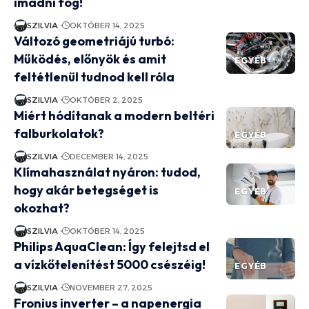
imádni fog!
SZILVIA
OKTÓBER 14, 2025
Változó geometriájú turbó:
Működés, előnyök és amit
EGYÉB
feltétlenül tudnod kell róla
SZILVIA
OKTÓBER 2, 2025
Miért hódítanak a modern beltéri
falburkolatok?
EGYÉB
SZILVIA
DECEMBER 14, 2025
Klímahasználat nyáron: tudod,
hogy akár betegséget is
EGYÉB
okozhat?
SZILVIA
OKTÓBER 14, 2025
Philips AquaClean: Így felejtsd el
a vízkőtelenítést 5000 csészéig!
EGYÉB
SZILVIA
NOVEMBER 27, 2025
Fronius inverter – a napenergia