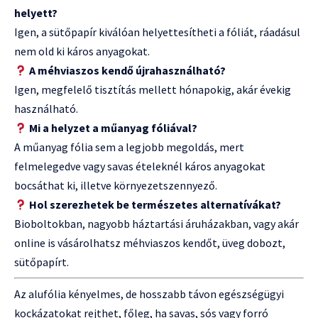
helyett?
Igen, a sütőpapír kiválóan helyettesítheti a fóliát, ráadásul
nem old ki káros anyagokat.
A méhviaszos kendő újrahasználható?
Igen, megfelelő tisztítás mellett hónapokig, akár évekig
használható.
Mi a helyzet a műanyag fóliával?
A műanyag fólia sem a legjobb megoldás, mert
felmelegedve vagy savas ételeknél káros anyagokat
bocsáthat ki, illetve környezetszennyező.
Hol szerezhetek be természetes alternatívákat?
Bioboltokban, nagyobb háztartási áruházakban, vagy akár
online is vásárolhatsz méhviaszos kendőt, üveg dobozt,
sütőpapírt.
Az alufólia kényelmes, de hosszabb távon egészségügyi
kockázatokat rejthet, főleg, ha savas, sós vagy forró