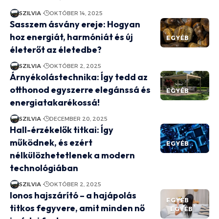
SZILVIA
OKTÓBER 14, 2025
Sasszem ásvány ereje: Hogyan
hoz energiát, harmóniát és új
EGYÉB
életerőt az életedbe?
SZILVIA
OKTÓBER 2, 2025
Árnyékolástechnika: Így tedd az
otthonod egyszerre elegánssá és
EGYÉB
energiatakarékossá!
SZILVIA
DECEMBER 20, 2025
Hall-érzékelők titkai: Így
működnek, és ezért
EGYÉB
nélkülözhetetlenek a modern
technológiában
SZILVIA
OKTÓBER 2, 2025
Ionos hajszárító – a hajápolás
EGYÉB
titkos fegyvere, amit minden nő
EGYÉB