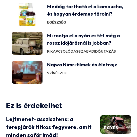
Meddig tartható el a kombucha,
és hogyan érdemes tárolni?
EGÉSZSÉG
Mi rontja el a nyári estét még a
rossz időjárásnál is jobban?
KIKAPCSOLÓDÁS
SZABADIDŐ
UTAZÁS
Najwa Nimri filmek és életrajz
SZÍNÉSZEK
Ez is érdekelhet
Lejtmenet-asszisztens: a
terepjárók titkos fegyvere, amit
EGYÉB
minden sofőr imád!