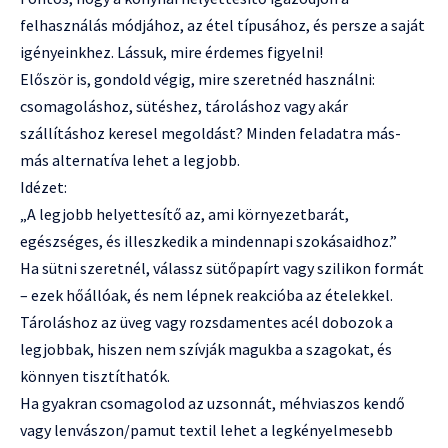
felhasználás módjához, az étel típusához, és persze a saját
igényeinkhez. Lássuk, mire érdemes figyelni!
Először is, gondold végig, mire szeretnéd használni:
csomagoláshoz, sütéshez, tároláshoz vagy akár
szállításhoz keresel megoldást? Minden feladatra más-
más alternatíva lehet a legjobb.
Idézet:
„A legjobb helyettesítő az, ami környezetbarát,
egészséges, és illeszkedik a mindennapi szokásaidhoz.”
Ha sütni szeretnél, válassz sütőpapírt vagy szilikon formát
– ezek hőállóak, és nem lépnek reakcióba az ételekkel.
Tároláshoz az üveg vagy rozsdamentes acél dobozok a
legjobbak, hiszen nem szívják magukba a szagokat, és
könnyen tisztíthatók.
Ha gyakran csomagolod az uzsonnát, méhviaszos kendő
vagy lenvászon/pamut textil lehet a legkényelmesebb