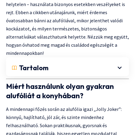
helytelen – használata bizonyos esetekben veszélyeket is
rejt. Ebben a cikkben utánajárunk, miért érdemes
óvatosabban bánni az alufóliával, mikor jelenthet valódi
kockázatot, és milyen természetes, biztonságos
alternatívákat választhatunk helyette. Nézzük meg együtt,
hogyan óvhatod meg magad és családod egészségét a
mindennapokban!
Tartalom
Miért használunk olyan gyakran
alufóliát a konyhában?
A mindennapi főzés során az alufólia igazi „Jolly Joker”:
könnyű, hajlítható, jól zár, és szinte mindenhez
felhasználható. Sokan praktikusnak, gyorsnak és
gazdaságosnak találják, hiszen egyetlen mozdulattal