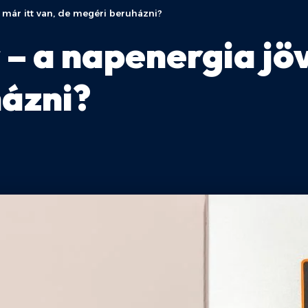
e már itt van, de megéri beruházni?
 – a napenergia jöv
ázni?