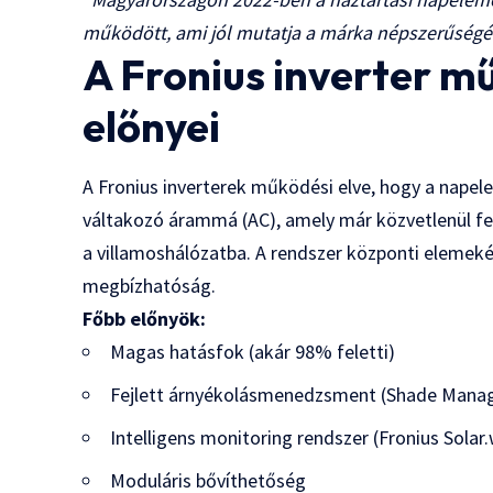
működött, ami jól mutatja a márka népszerűségét
A Fronius inverter mű
előnyei
A Fronius inverterek működési elve, hogy a napel
váltakozó árammá (AC), amely már közvetlenül fe
a villamoshálózatba. A rendszer központi elemek
megbízhatóság.
Főbb előnyök:
Magas hatásfok (akár 98% feletti)
Fejlett árnyékolásmenedzsment (Shade Mana
Intelligens monitoring rendszer (Fronius Solar
Moduláris bővíthetőség