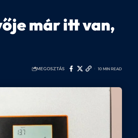
ője már itt van,
MEGOSZTÁS
10 MIN READ