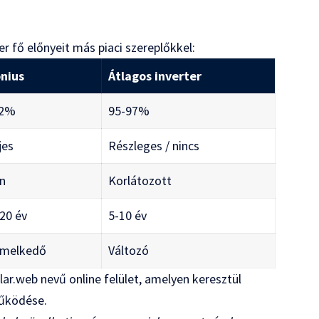
er fő előnyeit más piaci szereplőkkel:
onius
Átlagos inverter
,2%
95-97%
jes
Részleges / nincs
en
Korlátozott
20 év
5-10 év
emelkedő
Változó
lar.web nevű online felület, amelyen keresztül
működése.