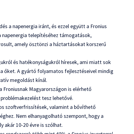
s a napenergia iránt, és ezzel együtt a Fronius
a napenergia telepítéséhez támogatások,
osult, amely ösztönzi a háztartásokat korszerű
ukról és hatékonyságukról híresek, ami miatt sok
a őket. A gyártó folyamatos fejlesztéseivel mindig
atív megoldást kínál.
n a Froniusnak Magyarországon is elérhető
s problémakezelést tesz lehetővé.
 szoftverfrissítések, valamint a bővíthető
űséghez. Nem elhanyagolható szempont, hogy a
y akár 10-20 évre is szólhat.
s rendszerek több mint 40%-a Fronius inverterrel