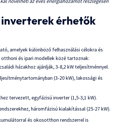
al növelheti az éves energiahozamot részlegesen
 inverterek érhetők
lható, amelyek különböző felhasználási célokra és
 otthoni és ipari modellek közé tartoznak:
családi házakhoz ajánlják, 3-8,2 kW teljesítménnyel.
eljesítménytartományban (3-20 kW), lakossági és
ez tervezett, egyfázisú inverter (1,5-3,1 kW).
ndszerekhez, háromfázisú kialakítással (25-27 kW).
kumulátorral és okosotthon rendszerrel is