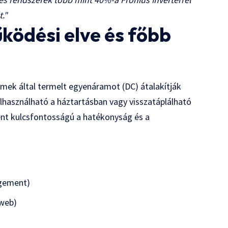
."
ködési elve és főbb
emek által termelt egyenáramot (DC) átalakítják
lhasználható a háztartásban vagy visszatáplálható
ént kulcsfontosságú a hatékonyság és a
gement)
.web)