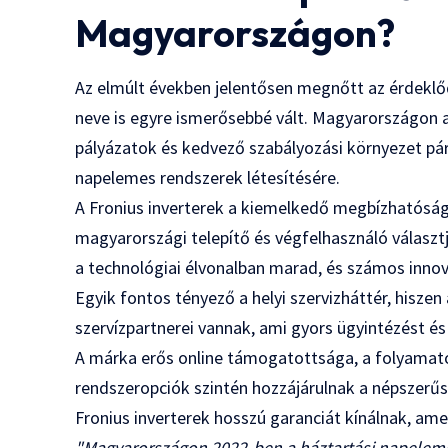
Magyarországon?
Az elmúlt években jelentősen megnőtt az érdeklődé
neve is egyre ismerősebbé vált. Magyarországon 
pályázatok és kedvező szabályozási környezet pár
napelemes rendszerek létesítésére.
A Fronius inverterek a kiemelkedő megbízhatóság
magyarországi telepítő és végfelhasználó választj
a technológiai élvonalban marad, és számos innov
Egyik fontos tényező a helyi szervizháttér, hisze
szervízpartnerei vannak, ami gyors ügyintézést é
A márka erős online támogatottsága, a folyamatos
rendszeropciók szintén hozzájárulnak a népszer
Fronius inverterek hosszú garanciát kínálnak, amel
"Magyarországon 2022-ben a háztartási napeleme