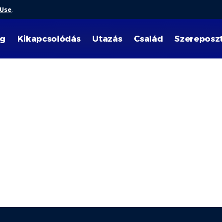
 Use
.
ég
Kikapcsolódás
Utazás
Család
Szereposz