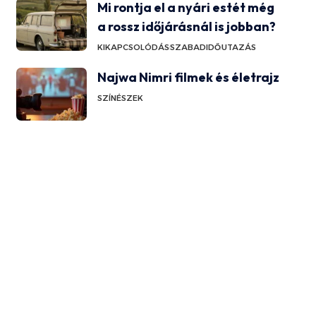
Mi rontja el a nyári estét még
a rossz időjárásnál is jobban?
KIKAPCSOLÓDÁS
SZABADIDŐ
UTAZÁS
Najwa Nimri filmek és életrajz
SZÍNÉSZEK