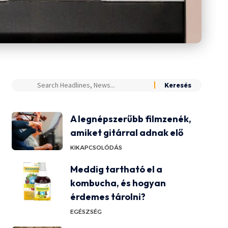
A legnépszerűbb filmzenék,
amiket gitárral adnak elő
KIKAPCSOLÓDÁS
Meddig tartható el a
kombucha, és hogyan
érdemes tárolni?
EGÉSZSÉG