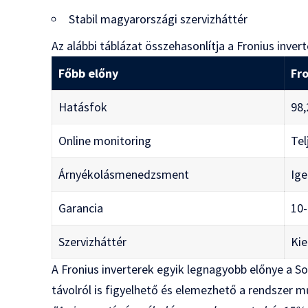
Stabil magyarországi szervizháttér
Az alábbi táblázat összehasonlítja a Fronius invert
Főbb előny
Fr
Hatásfok
98
Online monitoring
Tel
Árnyékolásmenedzsment
Ig
Garancia
10-
Szervizháttér
Ki
A Fronius inverterek egyik legnagyobb előnye a So
távolról is figyelhető és elemezhető a rendszer 