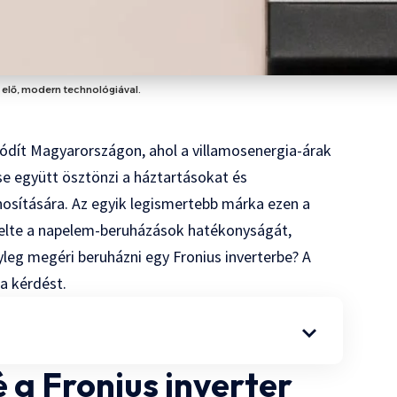
i elő, modern technológiával.
hódít Magyarországon, ahol a villamosenergia-árak
 együtt ösztönzi a háztartásokat és
nosítására. Az egyik legismertebb márka ezen a
 emelte a napelem-beruházások hatékonyságát,
yleg megéri beruházni egy Fronius inverterbe? A
a kérdést.
 a Fronius inverter