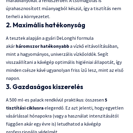
maradványokat a rendszerben. A csomagolás is
újrahasznosított műanyagból készül, így a tisztítás nem
terheli a környezetet.
2. Maximális hatékonyság
A tesztek alapján a gyári DeLonghi formula
akár
háromszor hatékonyabb
a vízkő eltávolításában,
mint a hagyományos, univerzális vízkőoldók. Segít
visszaállítani a kávégép optimális higiéniai állapotát, így
minden csésze kávé ugyanolyan friss ízű lesz, mint az első
napon.
3. Gazdaságos kiszerelés
A 500 ml-es palack rendkívül praktikus: összesen
5
tisztítási ciklusra
elegendő. Ez azt jelenti, hogy egyetlen
vásárlással hónapokra (vagy a használat intenzitásától
függően akár egy évre is) letudhatod a kávégép
professzionális védelmét.