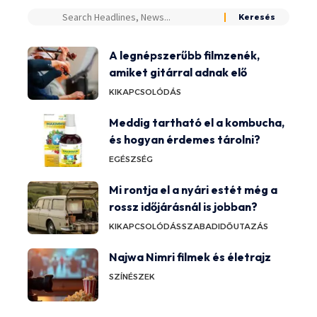
A legnépszerűbb filmzenék,
amiket gitárral adnak elő
KIKAPCSOLÓDÁS
Meddig tartható el a kombucha,
és hogyan érdemes tárolni?
EGÉSZSÉG
Mi rontja el a nyári estét még a
rossz időjárásnál is jobban?
KIKAPCSOLÓDÁS
SZABADIDŐ
UTAZÁS
Najwa Nimri filmek és életrajz
SZÍNÉSZEK