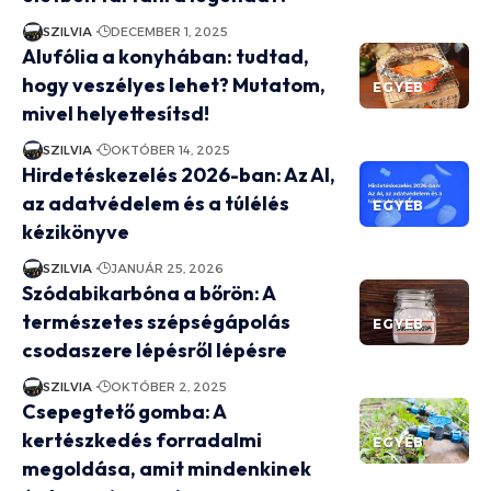
SZILVIA
DECEMBER 1, 2025
Alufólia a konyhában: tudtad,
hogy veszélyes lehet? Mutatom,
EGYÉB
mivel helyettesítsd!
SZILVIA
OKTÓBER 14, 2025
Hirdetéskezelés 2026-ban: Az AI,
az adatvédelem és a túlélés
EGYÉB
kézikönyve
SZILVIA
JANUÁR 25, 2026
Szódabikarbóna a bőrön: A
természetes szépségápolás
EGYÉB
csodaszere lépésről lépésre
SZILVIA
OKTÓBER 2, 2025
Csepegtető gomba: A
kertészkedés forradalmi
EGYÉB
megoldása, amit mindenkinek