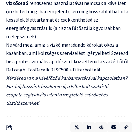
vízkőoldó
rendszeres használatával nemcsak a kávé ízét
őrizheted meg, hanem jelentősen meghosszabbíthatod a
készülék élettartamát és csökkentheted az
energiafogyasztást is (a tiszta fűtőszálak gyorsabban
melegszenek).
Ne várd meg, amíg a vízkő maradandó károkat okoz a
kazánban, ami költséges szervizelést igényelhet! Szerezd
be a professzionális ápolószert közvetlenül a szakértőtől:
DeLonghi EcoDecalk DLSC500 a Filterboltnál.
Kérdésed van a kávéfőződ karbantartásával kapcsolatban?
Fordulj hozzánk bizalommal, a
Filterbolt szakértő
csapata
segít kiválasztani a megfelelő szűrőket és
tisztítószereket!