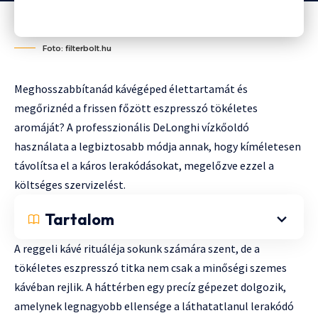
Foto: filterbolt.hu
Meghosszabbítanád kávégéped élettartamát és
megőriznéd a frissen főzött eszpresszó tökéletes
aromáját? A professzionális DeLonghi vízkőoldó
használata a legbiztosabb módja annak, hogy kíméletesen
távolítsa el a káros lerakódásokat, megelőzve ezzel a
költséges szervizelést.
Tartalom
A reggeli kávé rituáléja sokunk számára szent, de a
tökéletes eszpresszó titka nem csak a minőségi szemes
kávéban rejlik. A háttérben egy precíz gépezet dolgozik,
amelynek legnagyobb ellensége a láthatatlanul lerakódó