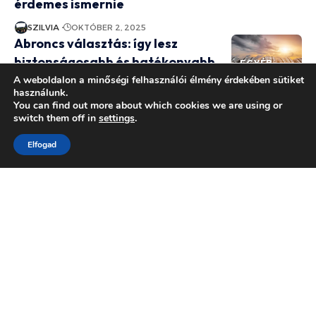
érdemes ismernie
SZILVIA
OKTÓBER 2, 2025
Abroncs választás: így lesz
biztonságosabb és hatékonyabb
EGYÉB
az autód!
A weboldalon a minőségi felhasználói élmény érdekében sütiket
használunk.
You can find out more about which cookies we are using or
SZILVIA
OKTÓBER 14, 2025
switch them off in
settings
.
Hőcserélős bojler – így spórolj
EGYÉB
energiát és pénzt egyszerre!
EGYÉB
Elfogad
SZILVIA
OKTÓBER 14, 2025
Sasszem ásvány ereje: Hogyan
hoz energiát, harmóniát és új
EGYÉB
életerőt az életedbe?
SZILVIA
OKTÓBER 2, 2025
Fronius inverter – a napenergia
jövője már itt van, de megéri
EGYÉB
beruházni?
SZILVIA
OKTÓBER 14, 2025