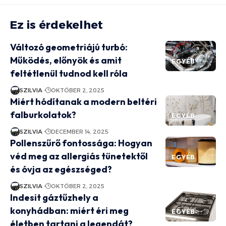
Ez is érdekelhet
Változó geometriájú turbó:
Működés, előnyök és amit
EGYÉB
feltétlenül tudnod kell róla
SZILVIA
OKTÓBER 2, 2025
Miért hódítanak a modern beltéri
falburkolatok?
EGYÉB
SZILVIA
DECEMBER 14, 2025
Pollenszűrő fontossága: Hogyan
véd meg az allergiás tünetektől
EGYÉB
és óvja az egészséged?
SZILVIA
OKTÓBER 2, 2025
Indesit gáztűzhely a
konyhádban: miért éri meg
EGYÉB
életben tartani a legendát?