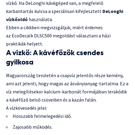
vízkő. Ha DeLonghi kávégéped van, a megfelelő
karbantartás kulcsa a speciálisan kifejlesztett
DeLonghi
vízkőoldó
használata.
Ebben a cikkben megvizsgáljuk, miért érdemes
az
EcoDecalk DLSC500
megoldást választani a házi
praktikák helyett.
A vízkő: A kávéfőzők csendes
gyilkosa
Magyarország területén a csapvíz jelentős része kemény,
ami azt jelenti, hogy magas az ásványianyag-tartalma. Ez a
víz melegítésekor kalcium-karbonát formájában lerakódik
a kávéfőző belső csöveiben és a kazán falán.
A vízkövesedés jelei:
Hosszabb felmelegedési idő.
Zajosabb működés.