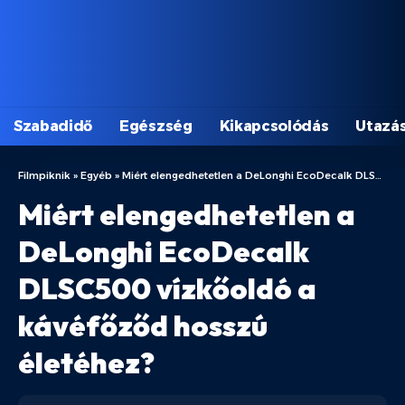
Szabadidő
Egészség
Kikapcsolódás
Utazá
Filmpiknik
»
Egyéb
»
Miért elengedhetetlen a DeLonghi EcoDecalk DLSC500 vízkőoldó a kávéfőződ hosszú életéhez?
Miért elengedhetetlen a
DeLonghi EcoDecalk
DLSC500 vízkőoldó a
kávéfőződ hosszú
életéhez?