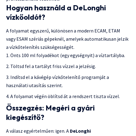
Hogyan használd a DeLonghi
vízkőoldót?
A folyamat egyszerű, különösen a modern ECAM, ETAM
vagy ESAM szériás gépeknél, amelyek automatikusan jelzik
a vízkőtelenítés szükségességét.
Önts 100 ml folyadékot (egy egységnyit) a víztartályba.
Töltsd fel a tartályt friss vízzel a jelzésig.
Indítsd el a kávégép vízkőtelenítő programját a
használati utasítás szerint.
A folyamat végén öblítsd át a rendszert tiszta vízzel.
Összegzés: Megéri a gyári
kiegészítő?
A válasz egyértelműen: igen. A
DeLonghi