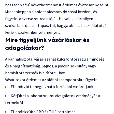
hosszabb távú következményeit érdemes óvatosan kezelni.
Mindenképpen ajánlott alacsony dózissal kezdeni, és
figyelni a szervezet reakcióját. Ha valaki bármilyen
szokatlan tünetet tapasztal, hagyja abba a használatot, és
kérje ki szakember véleményét.
Mire figyeljünk vásárláskor és
adagoláskor?
A kannabisz olaj vásárlásánál kulcsfontosságú a minőség
és a megbízhatóság. Sajnos, a piacon sok silány vagy
hamisított termék is előfordulhat.
Vásárláskor érdemes az alábbi szempontokra figyelni:
Ellenőrzött, megbízható forrásból vásároljunk
Kérjük el a laboratóriumi vizsgálatok eredményét a
termékről
Ellenőrizzük a CBD és THC tartalmat