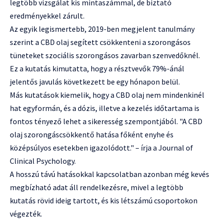
legtöbb vizsgálat kis mintaszámmal, de biztató
eredményekkel zárult.
Az egyik legismertebb, 2019-ben megjelent tanulmány
szerint a CBD olaj segített csökkenteni a szorongásos
tüneteket szociális szorongásos zavarban szenvedőknél.
Ez a kutatás kimutatta, hogy a résztvevők 79%-ánál
jelentős javulás következett be egy hónapon belül.
Más kutatások kiemelik, hogy a CBD olaj nem mindenkinél
hat egyformán, és a dózis, illetve a kezelés időtartama is
fontos tényező lehet a sikeresség szempontjából. "A CBD
olaj szorongáscsökkentő hatása főként enyhe és
középsúlyos esetekben igazolódott." – írja a Journal of
Clinical Psychology.
A hosszú távú hatásokkal kapcsolatban azonban még kevés
megbízható adat áll rendelkezésre, mivel a legtöbb
kutatás rövid ideig tartott, és kis létszámú csoportokon
végezték.