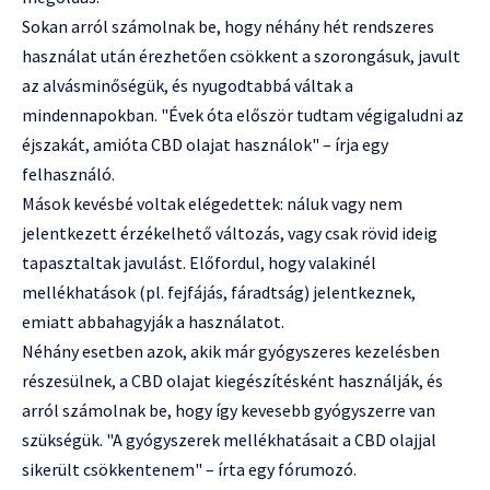
Sokan arról számolnak be, hogy néhány hét rendszeres
használat után érezhetően csökkent a szorongásuk, javult
az alvásminőségük, és nyugodtabbá váltak a
mindennapokban. "Évek óta először tudtam végigaludni az
éjszakát, amióta CBD olajat használok" – írja egy
felhasználó.
Mások kevésbé voltak elégedettek: náluk vagy nem
jelentkezett érzékelhető változás, vagy csak rövid ideig
tapasztaltak javulást. Előfordul, hogy valakinél
mellékhatások (pl. fejfájás, fáradtság) jelentkeznek,
emiatt abbahagyják a használatot.
Néhány esetben azok, akik már gyógyszeres kezelésben
részesülnek, a CBD olajat kiegészítésként használják, és
arról számolnak be, hogy így kevesebb gyógyszerre van
szükségük. "A gyógyszerek mellékhatásait a CBD olajjal
sikerült csökkentenem" – írta egy fórumozó.