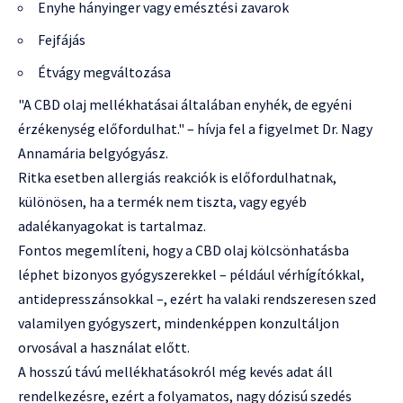
Enyhe hányinger vagy emésztési zavarok
Fejfájás
Étvágy megváltozása
"A CBD olaj mellékhatásai általában enyhék, de egyéni
érzékenység előfordulhat." – hívja fel a figyelmet Dr. Nagy
Annamária belgyógyász.
Ritka esetben allergiás reakciók is előfordulhatnak,
különösen, ha a termék nem tiszta, vagy egyéb
adalékanyagokat is tartalmaz.
Fontos megemlíteni, hogy a CBD olaj kölcsönhatásba
léphet bizonyos gyógyszerekkel – például vérhígítókkal,
antidepresszánsokkal –, ezért ha valaki rendszeresen szed
valamilyen gyógyszert, mindenképpen konzultáljon
orvosával a használat előtt.
A hosszú távú mellékhatásokról még kevés adat áll
rendelkezésre, ezért a folyamatos, nagy dózisú szedés