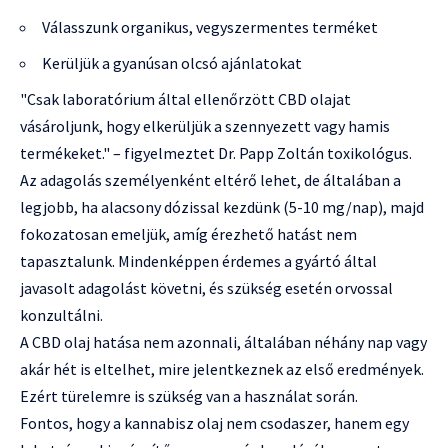
Válasszunk organikus, vegyszermentes terméket
Kerüljük a gyanúsan olcsó ajánlatokat
"Csak laboratórium által ellenőrzött CBD olajat
vásároljunk, hogy elkerüljük a szennyezett vagy hamis
termékeket." – figyelmeztet Dr. Papp Zoltán toxikológus.
Az adagolás személyenként eltérő lehet, de általában a
legjobb, ha alacsony dózissal kezdünk (5-10 mg/nap), majd
fokozatosan emeljük, amíg érezhető hatást nem
tapasztalunk. Mindenképpen érdemes a gyártó által
javasolt adagolást követni, és szükség esetén orvossal
konzultálni.
A CBD olaj hatása nem azonnali, általában néhány nap vagy
akár hét is eltelhet, mire jelentkeznek az első eredmények.
Ezért türelemre is szükség van a használat során.
Fontos, hogy a kannabisz olaj nem csodaszer, hanem egy