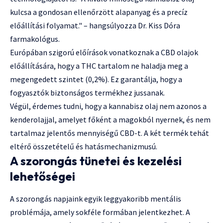
kulcsa a gondosan ellenőrzött alapanyag és a precíz
előállítási folyamat." – hangsúlyozza Dr. Kiss Dóra
farmakológus.
Európában szigorú előírások vonatkoznak a CBD olajok
előállítására, hogy a THC tartalom ne haladja meg a
megengedett szintet (0,2%). Ez garantálja, hogy a
fogyasztók biztonságos termékhez jussanak.
Végül, érdemes tudni, hogy a kannabisz olaj nem azonos a
kenderolajjal, amelyet főként a magokból nyernek, és nem
tartalmaz jelentős mennyiségű CBD-t. A két termék tehát
eltérő összetételű és hatásmechanizmusú.
A szorongás tünetei és kezelési
lehetőségei
A szorongás napjaink egyik leggyakoribb mentális
problémája, amely sokféle formában jelentkezhet. A