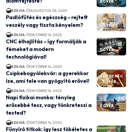
álomfejtésre?
EGYÉB
SZILVIA
AUGUSZTUS 28, 2025
Padlófűtés és egészség – rejtett
veszély vagy tiszta kényelem?
EGYÉB
SZILVIA
OKTÓBER 14, 2025
CNC élhajlítás – így formálják a
fémeket a modern
EGYÉB
technológiával!
SZILVIA
OKTÓBER 14, 2025
Csipkebogyólekvár: a gyerekkor
EGÉSZSÉG
íze, ami tele van gyógyító erővel!
EGYÉB
SZILVIA
OKTÓBER 14, 2025
Napi fizikai munka: tényleg
erősebbé tesz, vagy tönkreteszi a
EGYÉB
tested?
SZILVIA
OKTÓBER 14, 2025
Fűnyíró titkok: így lesz tökéletes a