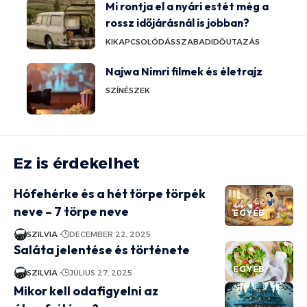
Mi rontja el a nyári estét még a
rossz időjárásnál is jobban?
KIKAPCSOLÓDÁS
SZABADIDŐ
UTAZÁS
Najwa Nimri filmek és életrajz
SZÍNÉSZEK
Ez is érdekelhet
Hófehérke és a hét törpe törpék
neve – 7 törpe neve
EGYÉB
SZILVIA
DECEMBER 22, 2025
Saláta jelentése és története
EGYÉB
SZILVIA
JÚLIUS 27, 2025
Mikor kell odafigyelni az