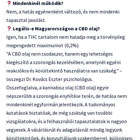
Mindenkinél működik?
Nem, a hatás egyénenként változó, és nem mindenki
tapasztal javulást.
Legális-e Magyarországon a CBD olaj?
Igen, ha a THC tartalom nem haladja meg a törvényileg
megengedett maximumot (0,2%).
"A CBD olaj nem csodaszer, hanem egy lehetséges
kiegészítő a szorongás kezelésében, amelynél egyéni
reakciókra és körültekintő használatra van szükség." –
összegzi Dr. Kovács Eszter pszichológus.
Összefoglalva, a kannabisz olaj (CBD olaj) egyre
népszerűbb a szorongás enyhítése terén, de hatása nem
mindenkinél egyformán jelentkezik. A tudományos
kutatások biztatóak, de még szükség van további
vizsgálatokra, és a felhasználói tapasztalatok is nagyon
vegyesek. A vásárlásnál és adagolásnál mindig legyünk
körültekintőek, és konzultáljunk szakemberrel, különösen,