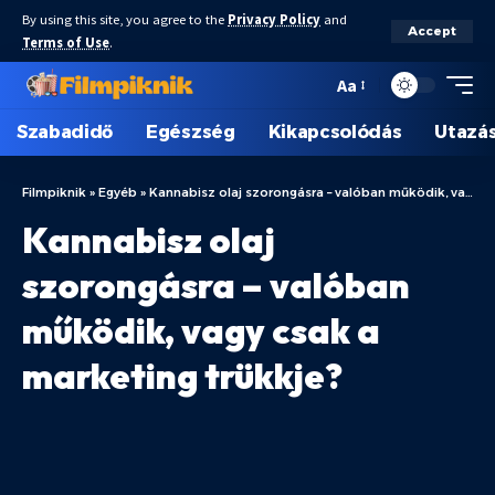
By using this site, you agree to the
Privacy Policy
and
Accept
Terms of Use
.
Aa
Szabadidő
Egészség
Kikapcsolódás
Utazá
Filmpiknik
»
Egyéb
»
Kannabisz olaj szorongásra – valóban működik, vagy csak a marketing trükkje?
Kannabisz olaj
szorongásra – valóban
működik, vagy csak a
marketing trükkje?