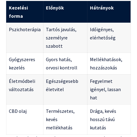
Kezelési
Előnyök
Hátrányok
forma
Pszichoterápia
Tartós javulás,
Időigényes,
személyre
elérhetőség
szabott
Gyógyszeres
Gyors hatás,
Mellékhatások,
kezelés
orvosi kontroll
hozzászokás
Életmódbeli
Egészségesebb
Fegyelmet
változtatás
életvitel
igényel, lassan
hat
CBD olaj
Természetes,
Drága, kevés
kevés
hosszú távú
mellékhatás
kutatás