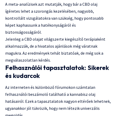
A meta-analízisek azt mutatják, hogy bár a CBD olaj
ígéretes lehet a szorongás kezelésében, nagyobb,
kontrollált vizsgálatokra van szükség, hogy pontosabb
képet kaphassunk a hatékonyságáról és
biztonságosságáról.
Jelenleg a CBD olajat világszerte kiegészítő terápiaként
alkalmazzák, de a hivatalos ajánlások még váratnak
magukra. Az eredmények tehát biztatóak, de még sok a
megválaszolatlan kérdés.
Felhasználói tapasztalatok: Sikerek
és kudarcok
Az interneten és különböző fórumokon számtalan
felhasználói beszámoló található a kannabisz olaj
hatásairól. Ezek a tapasztalatok nagyon eltérőek lehetnek,
ugyanakkor jól tükrözik, hogy nem létezik univerzális
megoldás.