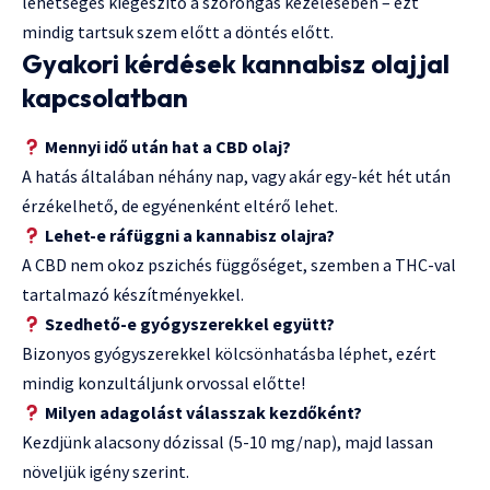
lehetséges kiegészítő a szorongás kezelésében – ezt
mindig tartsuk szem előtt a döntés előtt.
Gyakori kérdések kannabisz olajjal
kapcsolatban
Mennyi idő után hat a CBD olaj?
A hatás általában néhány nap, vagy akár egy-két hét után
érzékelhető, de egyénenként eltérő lehet.
Lehet-e ráfüggni a kannabisz olajra?
A CBD nem okoz pszichés függőséget, szemben a THC-val
tartalmazó készítményekkel.
Szedhető-e gyógyszerekkel együtt?
Bizonyos gyógyszerekkel kölcsönhatásba léphet, ezért
mindig konzultáljunk orvossal előtte!
Milyen adagolást válasszak kezdőként?
Kezdjünk alacsony dózissal (5-10 mg/nap), majd lassan
növeljük igény szerint.