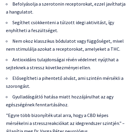
Befolyásolja a szerotonin receptorokat, ezzel javíthatja
a hangulatot.
Segíthet csökkenteni a túlzott idegi aktivitást, így
enyhítheti a feszültséget.
Nem okoz klasszikus bódulatot vagy függőséget, mivel
nem stimulálja azokat a receptorokat, amelyeket a THC.
Antioxidáns tulajdonságai révén védelmet nyújthat a
sejteknek a stressz következményei ellen.
Elősegítheti a pihentető alvást, ami szintén mérsékli a
szorongást.
Gyulladásgátló hatása miatt hozzájárulhat az agy
egészségének fenntartásához.
"Egyre több bizonyíték utal arra, hogy a CBD képes
mérsékelni a stresszreakciókat az idegrendszer szintjén." –
állapítja meg Dr. Varga Péter neurológus.