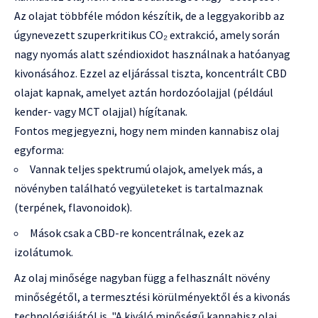
Az olajat többféle módon készítik, de a leggyakoribb az
úgynevezett szuperkritikus CO₂ extrakció, amely során
nagy nyomás alatt széndioxidot használnak a hatóanyag
kivonásához. Ezzel az eljárással tiszta, koncentrált CBD
olajat kapnak, amelyet aztán hordozóolajjal (például
kender- vagy MCT olajjal) hígítanak.
Fontos megjegyezni, hogy nem minden kannabisz olaj
egyforma:
Vannak teljes spektrumú olajok, amelyek más, a
növényben található vegyületeket is tartalmaznak
(terpének, flavonoidok).
Mások csak a CBD-re koncentrálnak, ezek az
izolátumok.
Az olaj minősége nagyban függ a felhasznált növény
minőségétől, a termesztési körülményektől és a kivonás
technológiájától is. "A kiváló minőségű kannabisz olaj