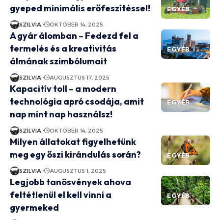
gyeped minimális erőfeszítéssel!
EGYÉB
SZILVIA
OKTÓBER 14, 2025
A gyár álomban – Fedezd fel a
termelés és a kreativitás
EGYÉB
álmának szimbólumait
SZILVIA
AUGUSZTUS 17, 2025
Kapacitív toll – a modern
technológia apró csodája, amit
EGYÉB
nap mint nap használsz!
SZILVIA
OKTÓBER 14, 2025
Milyen állatokat figyelhetünk
meg egy őszi kirándulás során?
EGYÉB
SZILVIA
AUGUSZTUS 1, 2025
Legjobb tanösvények ahova
feltétlenül el kell vinni a
EGYÉB
gyermeked