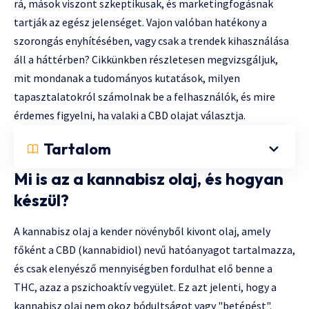
rá, mások viszont szkeptikusak, és marketingfogásnak
tartják az egész jelenséget. Vajon valóban hatékony a
szorongás enyhítésében, vagy csak a trendek kihasználása
áll a háttérben? Cikkünkben részletesen megvizsgáljuk,
mit mondanak a tudományos kutatások, milyen
tapasztalatokról számolnak be a felhasználók, és mire
érdemes figyelni, ha valaki a CBD olajat választja.
Tartalom
Mi is az a kannabisz olaj, és hogyan
készül?
A kannabisz olaj a kender növényből kivont olaj, amely
főként a CBD (kannabidiol) nevű hatóanyagot tartalmazza,
és csak elenyésző mennyiségben fordulhat elő benne a
THC, azaz a pszichoaktív vegyület. Ez azt jelenti, hogy a
kannabisz olaj nem okoz bódultságot vagy "betépést".