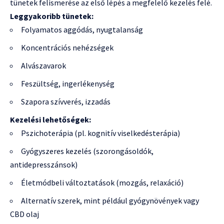
tünetek felismerése az első lépés a megfelelő kezelés felé.
Leggyakoribb tünetek:
Folyamatos aggódás, nyugtalanság
Koncentrációs nehézségek
Alvászavarok
Feszültség, ingerlékenység
Szapora szívverés, izzadás
Kezelési lehetőségek:
Pszichoterápia (pl. kognitív viselkedésterápia)
Gyógyszeres kezelés (szorongásoldók,
antidepresszánsok)
Életmódbeli változtatások (mozgás, relaxáció)
Alternatív szerek, mint például gyógynövények vagy
CBD olaj