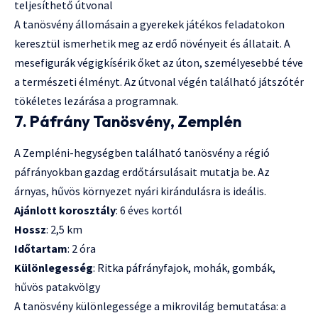
teljesíthető útvonal
A tanösvény állomásain a gyerekek játékos feladatokon
keresztül ismerhetik meg az erdő növényeit és állatait. A
mesefigurák végigkísérik őket az úton, személyesebbé téve
a természeti élményt. Az útvonal végén található játszótér
tökéletes lezárása a programnak.
7. Páfrány Tanösvény, Zemplén
A Zempléni-hegységben található tanösvény a régió
páfrányokban gazdag erdőtársulásait mutatja be. Az
árnyas, hűvös környezet nyári kirándulásra is ideális.
Ajánlott korosztály
: 6 éves kortól
Hossz
: 2,5 km
Időtartam
: 2 óra
Különlegesség
:
Ritka páfrányfajok
, mohák, gombák,
hűvös patakvölgy
A tanösvény különlegessége a mikrovilág bemutatása: a