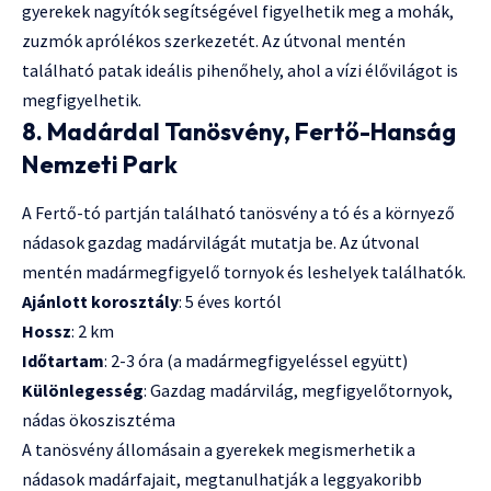
gyerekek nagyítók segítségével figyelhetik meg a mohák,
zuzmók aprólékos szerkezetét. Az útvonal mentén
található patak ideális pihenőhely, ahol a vízi élővilágot is
megfigyelhetik.
8. Madárdal Tanösvény, Fertő-Hanság
Nemzeti Park
A Fertő-tó partján található tanösvény a tó és a környező
nádasok gazdag madárvilágát mutatja be. Az útvonal
mentén madármegfigyelő tornyok és leshelyek találhatók.
Ajánlott korosztály
: 5 éves kortól
Hossz
: 2 km
Időtartam
: 2-3 óra (a madármegfigyeléssel együtt)
Különlegesség
: Gazdag madárvilág, megfigyelőtornyok,
nádas ökoszisztéma
A tanösvény állomásain a gyerekek megismerhetik a
nádasok madárfajait, megtanulhatják a leggyakoribb