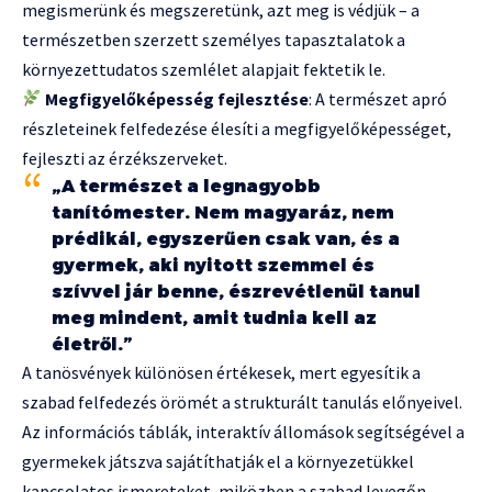
megismerünk és megszeretünk, azt meg is védjük – a
természetben szerzett személyes tapasztalatok a
környezettudatos szemlélet alapjait fektetik le.
Megfigyelőképesség fejlesztése
: A természet apró
részleteinek felfedezése élesíti a megfigyelőképességet,
fejleszti az érzékszerveket.
„A természet a legnagyobb
tanítómester. Nem magyaráz, nem
prédikál, egyszerűen csak van, és a
gyermek, aki nyitott szemmel és
szívvel jár benne, észrevétlenül tanul
meg mindent, amit tudnia kell az
életről.”
A tanösvények különösen értékesek, mert egyesítik a
szabad felfedezés örömét a strukturált tanulás előnyeivel.
Az információs táblák, interaktív állomások segítségével a
gyermekek játszva sajátíthatják el a környezetükkel
kapcsolatos ismereteket, miközben a szabad levegőn,