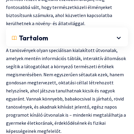
fontosabbá vált, hogy természetközeli élményeket
biztosítsunk számukra, ahol közvetlen kapcsolatba
kerülhetnek a növény- és állatvilággal.
Tartalom
A tanösvények olyan speciálisan kialakított útvonalak,
amelyek mentén információs táblák, interaktív állomások
segítik a látogatókat a környező természeti értékek
megismerésében. Nem egyszerűen sétautak ezek, hanem
gondosan megtervezett, oktatási céllal létrehozott
helyszínek, ahol játszva tanulhatnak kicsik és nagyok
egyaránt. Vannak könnyebb, babakocsival is járható, rövid
tanösvények, és akadnak kihívást jelentő, egész napos
programot kínáló útvonalak is – mindenki megtalálhatja a
gyermeke életkorának, érdeklődésének és fizikai
képességeinek megfelelőt.