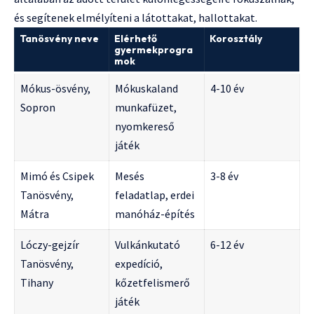
és segítenek elmélyíteni a látottakat, hallottakat.
Tanösvény neve
Elérhető
Korosztály
gyermekprogra
mok
Mókus-ösvény,
Mókuskaland
4-10 év
Sopron
munkafüzet,
nyomkereső
játék
Mimó és Csipek
Mesés
3-8 év
Tanösvény,
feladatlap, erdei
Mátra
manóház-építés
Lóczy-gejzír
Vulkánkutató
6-12 év
Tanösvény,
expedíció,
Tihany
kőzetfelismerő
játék