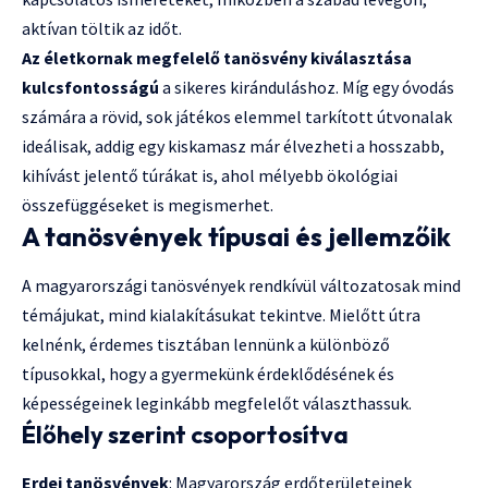
aktívan töltik az időt.
Az életkornak megfelelő tanösvény kiválasztása
kulcsfontosságú
a sikeres kiránduláshoz. Míg egy óvodás
számára a rövid, sok játékos elemmel tarkított útvonalak
ideálisak, addig egy kiskamasz már élvezheti a hosszabb,
kihívást jelentő túrákat is, ahol mélyebb ökológiai
összefüggéseket is megismerhet.
A tanösvények típusai és jellemzőik
A magyarországi tanösvények rendkívül változatosak mind
témájukat, mind kialakításukat tekintve. Mielőtt útra
kelnénk, érdemes tisztában lennünk a különböző
típusokkal, hogy a gyermekünk érdeklődésének és
képességeinek leginkább megfelelőt választhassuk.
Élőhely szerint csoportosítva
Erdei tanösvények
: Magyarország erdőterületeinek