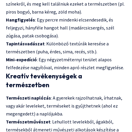
színekről, és meg kell találniuk ezeket a természetben (pl.
piros bogyó, barna kéreg, zöld moha).
Hangfigyelés
: Egy percre mindenki elcsendesedik, és
feljegyzi, hányféle hangot hall (madárcsicsergés, szél
zúgása, patak csobogása).
Tapintásvadászat
: Különböző textúrák keresése a
természetben (puha, érdes, sima, recés, stb.).
Mini-expedíció
: Egy négyzetméternyi terület alapos
felfedezése nagyítóval, minden apró részlet megfigyelése.
Kreatív tevékenységek a
természetben
Természeti naplózás
: A gyerekek rajzolhatnak, írhatnak,
vagy akár leveleket, terméseket is gyűjthetnek (ahol ez
megengedett) a naplójukba.
Természetművészet
: Lehullott levelekből, ágakból,
termésekből átmeneti művészeti alkotások készítése a