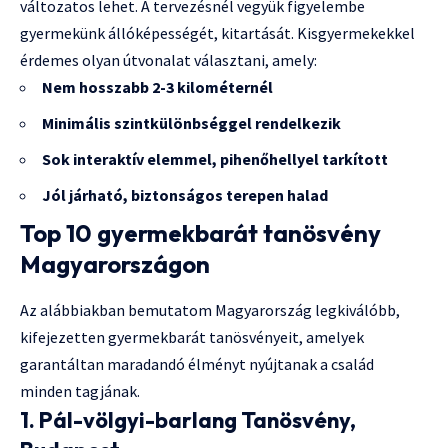
változatos lehet. A tervezésnél vegyük figyelembe
gyermekünk állóképességét, kitartását. Kisgyermekekkel
érdemes olyan útvonalat választani, amely:
Nem hosszabb 2-3 kilométernél
Minimális szintkülönbséggel rendelkezik
Sok interaktív elemmel, pihenőhellyel tarkított
Jól járható, biztonságos terepen halad
Top 10 gyermekbarát tanösvény
Magyarországon
Az alábbiakban bemutatom Magyarország legkiválóbb,
kifejezetten gyermekbarát tanösvényeit, amelyek
garantáltan maradandó élményt nyújtanak a család
minden tagjának.
1. Pál-völgyi-barlang Tanösvény,