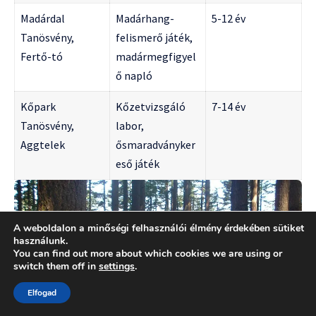
Madárdal
Madárhang-
5-12 év
Tanösvény,
felismerő játék,
Fertő-tó
madármegfigyel
ő napló
Kőpark
Kőzetvizsgáló
7-14 év
Tanösvény,
labor,
Aggtelek
ősmaradványker
eső játék
A weboldalon a minőségi felhasználói élmény érdekében sütiket
használunk.
You can find out more about which cookies we are using or
switch them off in
settings
.
Elfogad