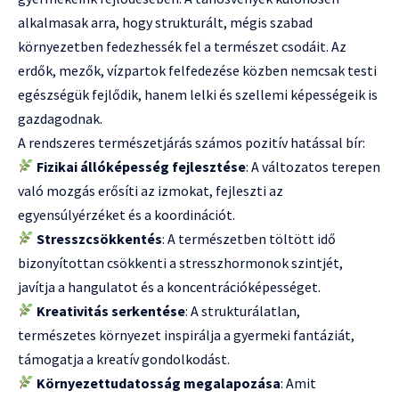
alkalmasak arra, hogy strukturált, mégis szabad
környezetben fedezhessék fel a természet csodáit. Az
erdők, mezők, vízpartok felfedezése közben nemcsak testi
egészségük fejlődik, hanem lelki és szellemi képességeik is
gazdagodnak.
A rendszeres természetjárás számos pozitív hatással bír:
Fizikai állóképesség fejlesztése
: A változatos terepen
való mozgás erősíti az izmokat, fejleszti az
egyensúlyérzéket és a koordinációt.
Stresszcsökkentés
: A természetben töltött idő
bizonyítottan csökkenti a stresszhormonok szintjét,
javítja a hangulatot és a koncentrációképességet.
Kreativitás serkentése
: A strukturálatlan,
természetes környezet inspirálja a gyermeki fantáziát,
támogatja a kreatív gondolkodást.
Környezettudatosság megalapozása
: Amit