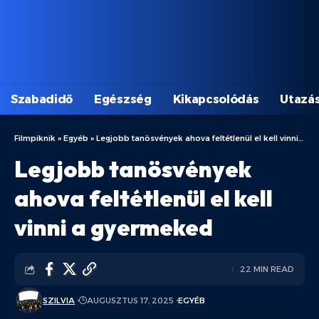
Szabadidő
Egészség
Kikapcsolódás
Utazá
Filmpiknik
»
Egyéb
»
Legjobb tanösvények ahova feltétlenül el kell vinni a gyermeked
Legjobb tanösvények
ahova feltétlenül el kell
vinni a gyermeked
22 MIN READ
SZILVIA
AUGUSZTUS 17, 2025
EGYÉB