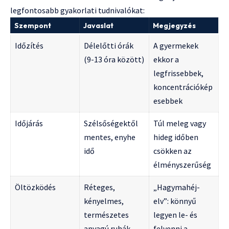
legfontosabb gyakorlati tudnivalókat:
Szempont
Javaslat
Megjegyzés
Időzítés
Délelőtti órák
A gyermekek
(9-13 óra között)
ekkor a
legfrissebbek,
koncentrációkép
esebbek
Időjárás
Szélsőségektől
Túl meleg vagy
mentes, enyhe
hideg időben
idő
csökken az
élményszerűség
Öltözködés
Réteges,
„Hagymahéj-
kényelmes,
elv”: könnyű
természetes
legyen le- és
anyagú ruhák
felvenni a