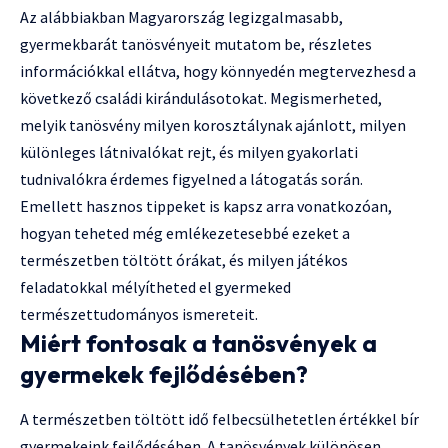
Az alábbiakban Magyarország legizgalmasabb,
gyermekbarát tanösvényeit mutatom be, részletes
információkkal ellátva, hogy könnyedén megtervezhesd a
következő családi kirándulásotokat. Megismerheted,
melyik tanösvény milyen korosztálynak ajánlott, milyen
különleges látnivalókat rejt, és milyen gyakorlati
tudnivalókra érdemes figyelned a látogatás során.
Emellett hasznos tippeket is kapsz arra vonatkozóan,
hogyan teheted még emlékezetesebbé ezeket a
természetben töltött órákat, és milyen játékos
feladatokkal mélyítheted el gyermeked
természettudományos ismereteit.
Miért fontosak a tanösvények a
gyermekek fejlődésében?
A természetben töltött idő felbecsülhetetlen értékkel bír
gyermekeink fejlődésében. A tanösvények különösen