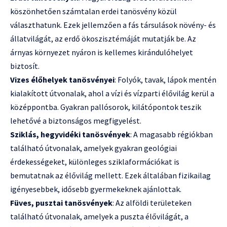
köszönhetően számtalan erdei tanösvény közül
választhatunk. Ezek jellemzően a fás társulások növény- és
állatvilágát, az erdő ökoszisztémáját mutatják be. Az
árnyas környezet nyáron is kellemes kirándulóhelyet
biztosít.
Vizes élőhelyek tanösvényei
: Folyók, tavak, lápok mentén
kialakított útvonalak, ahol a vízi és vízparti élővilág kerül a
középpontba. Gyakran pallósorok, kilátópontok teszik
lehetővé a biztonságos megfigyelést.
Sziklás, hegyvidéki tanösvények
: A magasabb régiókban
található útvonalak, amelyek gyakran geológiai
érdekességeket, különleges sziklaformációkat is
bemutatnak az élővilág mellett. Ezek általában fizikailag
igényesebbek, idősebb gyermekeknek ajánlottak.
Füves, pusztai tanösvények
: Az alföldi területeken
található útvonalak, amelyek a puszta élővilágát, a