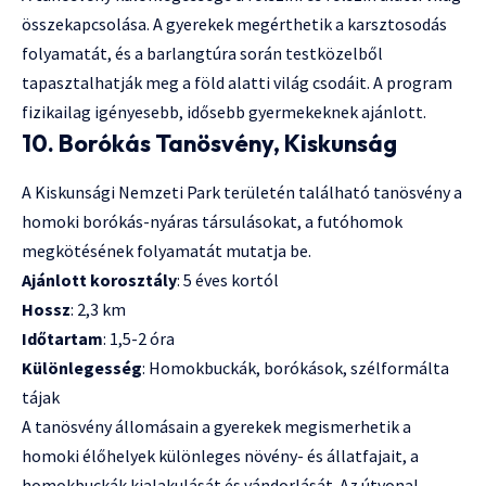
összekapcsolása. A gyerekek megérthetik a karsztosodás
folyamatát, és a barlangtúra során testközelből
tapasztalhatják meg a föld alatti világ csodáit. A program
fizikailag igényesebb, idősebb gyermekeknek ajánlott.
10. Borókás Tanösvény, Kiskunság
A Kiskunsági Nemzeti Park területén található tanösvény a
homoki borókás-nyáras társulásokat, a futóhomok
megkötésének folyamatát mutatja be.
Ajánlott korosztály
: 5 éves kortól
Hossz
: 2,3 km
Időtartam
: 1,5-2 óra
Különlegesség
: Homokbuckák, borókások, szélformálta
tájak
A tanösvény állomásain a gyerekek megismerhetik a
homoki élőhelyek különleges növény- és állatfajait, a
homokbuckák kialakulását és vándorlását. Az útvonal