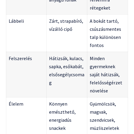
rétegeket
Lábbeli
Zárt, strapabíró,
A bokát tartó,
vízálló cipő
csúszásmentes
talp különösen
fontos
Felszerelés
Hátizsák, kulacs,
Minden
sapka, esőkabát,
gyermeknek
elsősegélycsoma
saját hátizsák,
g
felelősségérzet
növelése
Élelem
Könnyen
Gyümölcsök,
emészthető,
magvak,
energiadús
szendvicsek,
snackek
müzliszeletek