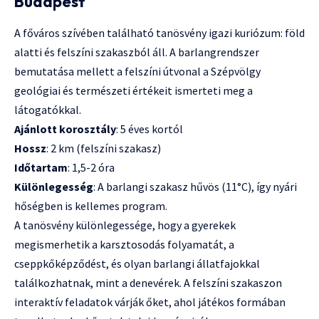
Budapest
A főváros szívében található tanösvény igazi kuriózum: föld
alatti és felszíni szakaszból áll. A barlangrendszer
bemutatása mellett a felszíni útvonal a Szépvölgy
geológiai és természeti értékeit ismerteti meg a
látogatókkal.
Ajánlott korosztály
: 5 éves kortól
Hossz
: 2 km (felszíni szakasz)
Időtartam
: 1,5-2 óra
Különlegesség
: A barlangi szakasz hűvös (11°C), így nyári
hőségben is kellemes program.
A tanösvény különlegessége, hogy a gyerekek
megismerhetik a karsztosodás folyamatát, a
cseppkőképződést, és olyan barlangi állatfajokkal
találkozhatnak, mint a denevérek. A felszíni szakaszon
interaktív feladatok várják őket, ahol játékos formában