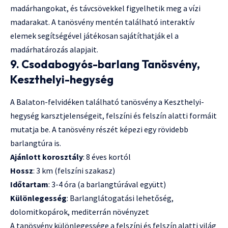
madárhangokat, és távcsövekkel figyelhetik meg a vízi
madarakat. A tanösvény mentén található interaktív
elemek segítségével játékosan sajátíthatják el a
madárhatározás alapjait.
9. Csodabogyós-barlang Tanösvény,
Keszthelyi-hegység
A Balaton-felvidéken található tanösvény a Keszthelyi-
hegység karsztjelenségeit, felszíni és felszín alatti formáit
mutatja be. A tanösvény részét képezi egy rövidebb
barlangtúra is.
Ajánlott korosztály
: 8 éves kortól
Hossz
: 3 km (felszíni szakasz)
Időtartam
: 3-4 óra (a barlangtúrával együtt)
Különlegesség
: Barlanglátogatási lehetőség,
dolomitkopárok, mediterrán növényzet
A tanösvény különlegessége a felszíni és felszín alatti világ