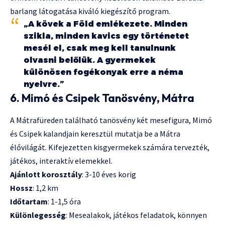
barlang látogatása kiváló kiegészítő program.
„A kövek a Föld emlékezete. Minden
szikla, minden kavics egy történetet
mesél el, csak meg kell tanulnunk
olvasni belőlük. A gyermekek
különösen fogékonyak erre a néma
nyelvre.”
6. Mimó és Csipek Tanösvény, Mátra
A Mátrafüreden található tanösvény két mesefigura, Mimó
és Csipek kalandjain keresztül mutatja be a Mátra
élővilágát. Kifejezetten kisgyermekek számára tervezték,
játékos, interaktív elemekkel.
Ajánlott korosztály
: 3-10 éves korig
Hossz
: 1,2 km
Időtartam
: 1-1,5 óra
Különlegesség
: Mesealakok, játékos feladatok, könnyen