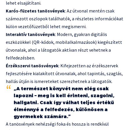
lehet elsajátítani.
Karós-füzetes tanösvények
: Az útvonal mentén csak
számozott oszlopok találhatók, a részletes információkat
külön vezetőfüzetből lehet megismerni.
Interaktív tanösvények
: Modern, gyakran digitális
eszközökkel (QR-kódok, mobilalkalmazások) kiegészített
útvonalak, ahol a látogatók aktívan részt vehetnek a
felfedezésben.
Érzékszervi tanösvények
: Kifejezetten az érzékszervek
fejlesztésére kialakított útvonalak, ahol tapintás, szaglás,
hallás útján is ismereteket szerezhetnek a látogatók.
„A természet könyvét nem elég csak
lapozni – meg is kell érinteni, szagolni,
hallgatni. Csak így válhat teljes értékű
élménnyé a felfedezés, különösen a
gyermekek számára.”
A tanösvények nehézségi foka és hossza is rendkívül