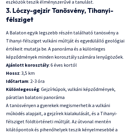
eszközök teszik élményszerűvé a tanulást.
3. Lóczy-gejzír Tanösvény, Tihanyi-
félsziget
A Balaton egyik legszebb részén található tanösvény a
Tihanyi-félsziget vulkáni múltját és egyedülálló geológiai
értékeit mutatja be. A panoráma és a különleges
képződmények minden korosztály számára lenyűgözőek.
Ajánlott korosztály
: 6 éves kortól
Hossz
: 3,5 km
Időtartam
: 2-3 óra
Különlegesség
: Gejzírkúpok, vulkáni képződmények,
páratlan balatoni panoráma
A tanösvényen a gyerekek megismerhetik a vulkáni
működés alapjait, a gejzírek kialakulását, és a Tihanyi-
félsziget földtörténeti múltját. Az útvonal mentén
kilátópontok és pihenőhelyek teszik kényelmesebbé a