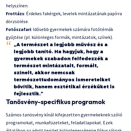
helyszínen.
Frottázs
: Érdekes fakérgek, levelek mintázatának papírra
dörzsölése.
Fotószafari
: Idősebb gyermekek számára fotótémák
gyűjtése (pl. különleges formák, mintázatok, színek).
„A természet a legjobb művész és a
legjobb tanító. Ha hagyjuk, hogy a
gyermekek szabadon felfedezzék a
természet mintázatait, formáit,
színeit, akkor nemcsak
természettudományos ismereteiket
bővítik, hanem esztétikai érzéküket is
fejlesztik.”
Tanösvény-specifikus programok
Számos tanösvény kínál kifejezetten gyermekeknek szóló
programokat, munkafüzeteket, feladatlapokat. Ezek
általában az adott terület különlegességeire fókuszálnak,