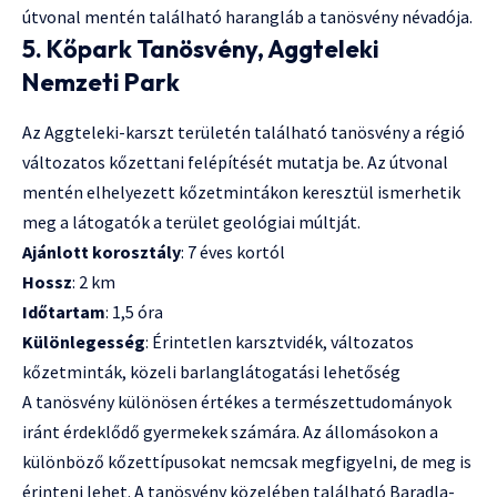
útvonal mentén található harangláb a tanösvény névadója.
5. Kőpark Tanösvény, Aggteleki
Nemzeti Park
Az Aggteleki-karszt területén található tanösvény a régió
változatos kőzettani felépítését mutatja be. Az útvonal
mentén elhelyezett kőzetmintákon keresztül ismerhetik
meg a látogatók a terület geológiai múltját.
Ajánlott korosztály
: 7 éves kortól
Hossz
: 2 km
Időtartam
: 1,5 óra
Különlegesség
: Érintetlen karsztvidék, változatos
kőzetminták, közeli barlanglátogatási lehetőség
A tanösvény különösen értékes a természettudományok
iránt érdeklődő gyermekek számára. Az állomásokon a
különböző kőzettípusokat nemcsak megfigyelni, de meg is
érinteni lehet. A tanösvény közelében található Baradla-