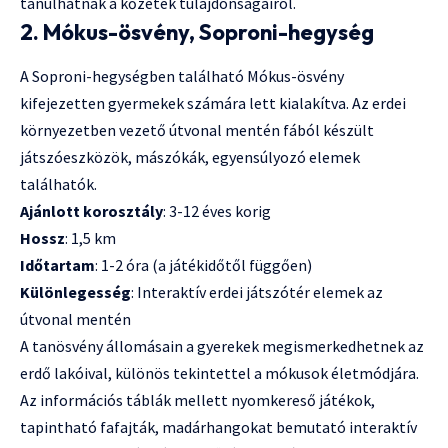
tanulhatnak a kőzetek tulajdonságairól.
2. Mókus-ösvény, Soproni-hegység
A Soproni-hegységben található Mókus-ösvény
kifejezetten gyermekek számára lett kialakítva. Az erdei
környezetben vezető útvonal mentén fából készült
játszóeszközök, mászókák, egyensúlyozó elemek
találhatók.
Ajánlott korosztály
: 3-12 éves korig
Hossz
: 1,5 km
Időtartam
: 1-2 óra (a játékidőtől függően)
Különlegesség
: Interaktív erdei játszótér elemek az
útvonal mentén
A tanösvény állomásain a gyerekek megismerkedhetnek az
erdő lakóival, különös tekintettel a mókusok életmódjára.
Az információs táblák mellett nyomkereső játékok,
tapintható fafajták, madárhangokat bemutató interaktív