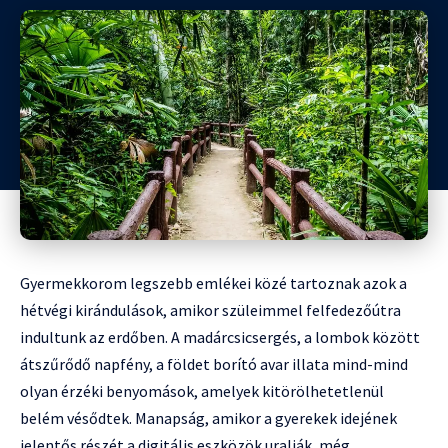
Gyermekkorom legszebb emlékei közé tartoznak azok a
hétvégi kirándulások, amikor szüleimmel felfedezőútra
indultunk az erdőben. A madárcsicsergés, a lombok között
átszűrődő napfény, a földet borító avar illata mind-mind
olyan érzéki benyomások, amelyek kitörölhetetlenül
belém vésődtek. Manapság, amikor a gyerekek idejének
jelentős részét a digitális eszközök uralják, még