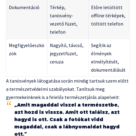
Dokumentáció
Térkép,
Előre letöltött
tanösvény-
offline térképek,
vezető füzet,
töltött telefon
telefon
Megfigyelőeszkö
Nagyító, távcső,
Segítik az
zök
jegyzetfüzet,
élmények
ceruza
elmélyítését,
dokumentálását
A tanösvények látogatása során mindig tartsuk szem előtt
a természetvédelmi szabályokat. Tanítsuk meg
gyermekeinknek is a felelős természetjárás alapelveit:
„Amit magaddal viszel a természetbe,
azt hozd is vissza. Amit ott találsz, azt
hagyd is ott. Csak a fotókat vidd
magaddal, csak a lábnyomaidat hagyd
ott.”