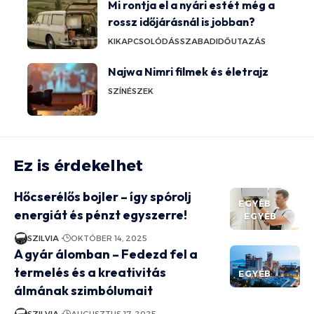
Mi rontja el a nyári estét még a
rossz időjárásnál is jobban?
KIKAPCSOLÓDÁS
SZABADIDŐ
UTAZÁS
Najwa Nimri filmek és életrajz
SZÍNÉSZEK
Ez is érdekelhet
Hőcserélős bojler – így spórolj
EGYÉB
energiát és pénzt egyszerre!
EGYÉB
SZILVIA
OKTÓBER 14, 2025
A gyár álomban – Fedezd fel a
termelés és a kreativitás
EGYÉB
álmának szimbólumait