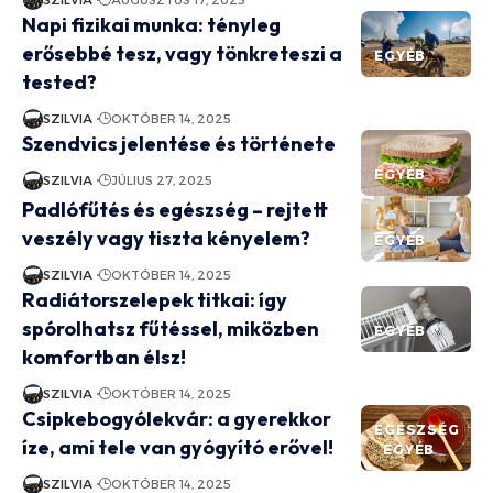
SZILVIA
AUGUSZTUS 17, 2025
Napi fizikai munka: tényleg
erősebbé tesz, vagy tönkreteszi a
EGYÉB
tested?
SZILVIA
OKTÓBER 14, 2025
Szendvics jelentése és története
EGYÉB
SZILVIA
JÚLIUS 27, 2025
Padlófűtés és egészség – rejtett
veszély vagy tiszta kényelem?
EGYÉB
SZILVIA
OKTÓBER 14, 2025
Radiátorszelepek titkai: így
spórolhatsz fűtéssel, miközben
EGYÉB
komfortban élsz!
SZILVIA
OKTÓBER 14, 2025
Csipkebogyólekvár: a gyerekkor
EGÉSZSÉG
íze, ami tele van gyógyító erővel!
EGYÉB
SZILVIA
OKTÓBER 14, 2025