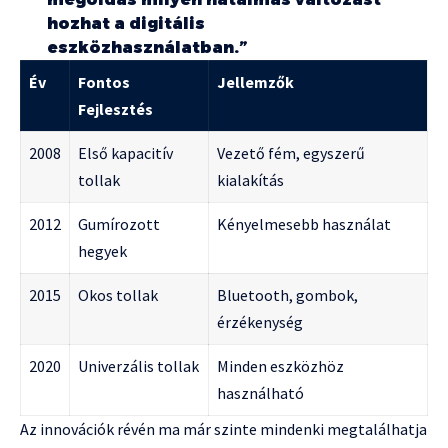
hozhat a digitális
eszközhasználatban.”
Év
Fontos
Jellemzők
Fejlesztés
2008
Első kapacitív
Vezető fém, egyszerű
tollak
kialakítás
2012
Gumírozott
Kényelmesebb használat
hegyek
2015
Okos tollak
Bluetooth, gombok,
érzékenység
2020
Univerzális tollak
Minden eszközhöz
használható
Az innovációk révén ma már szinte mindenki megtalálhatja