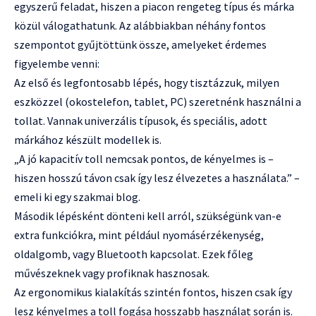
egyszerű feladat, hiszen a piacon rengeteg típus és márka
közül válogathatunk. Az alábbiakban néhány fontos
szempontot gyűjtöttünk össze, amelyeket érdemes
figyelembe venni:
Az első és legfontosabb lépés, hogy tisztázzuk, milyen
eszközzel (okostelefon, tablet, PC) szeretnénk használni a
tollat. Vannak univerzális típusok, és speciális, adott
márkához készült modellek is.
„A jó kapacitív toll nemcsak pontos, de kényelmes is –
hiszen hosszú távon csak így lesz élvezetes a használata.” –
emeli ki egy szakmai blog.
Második lépésként dönteni kell arról, szükségünk van-e
extra funkciókra, mint például nyomásérzékenység,
oldalgomb, vagy Bluetooth kapcsolat. Ezek főleg
művészeknek vagy profiknak hasznosak.
Az ergonomikus kialakítás szintén fontos, hiszen csak így
lesz kényelmes a toll fogása hosszabb használat során is.