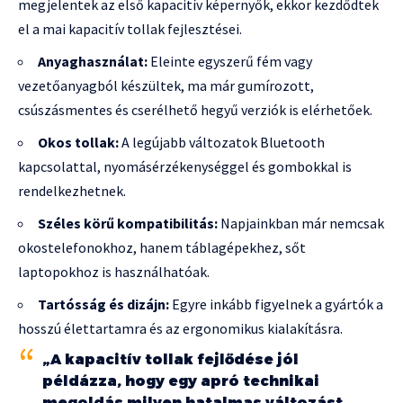
megjelentek az első kapacitív képernyők, ekkor kezdődtek
el a mai kapacitív tollak fejlesztései.
Anyaghasználat:
Eleinte egyszerű fém vagy
vezetőanyagból készültek, ma már gumírozott,
csúszásmentes és cserélhető hegyű verziók is elérhetőek.
Okos tollak:
A legújabb változatok Bluetooth
kapcsolattal, nyomásérzékenységgel és gombokkal is
rendelkezhetnek.
Széles körű kompatibilitás:
Napjainkban már nemcsak
okostelefonokhoz, hanem táblagépekhez, sőt
laptopokhoz is használhatóak.
Tartósság és dizájn:
Egyre inkább figyelnek a gyártók a
hosszú élettartamra és az ergonomikus kialakításra.
„A kapacitív tollak fejlődése jól
példázza, hogy egy apró technikai
megoldás milyen hatalmas változást