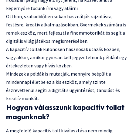
irodában pedig nagy előnyt jelent, ha közvetlenül a
képernyőre tudunk írni vagy aláírni.
Otthon, szabadidőben sokan használják rajzolásra,
festésre, kreatív alkalmazásokban. Gyermekek számára is
remek eszköz, mert fejleszti a finommotorikát és segít a
digitális világ játékos megismerésében.
A kapacitív tollak különösen hasznosak utazás közben,
vagy akkor, amikor gyorsan kell jegyzetelnünk például egy
értekezleten vagy hívás közben.
Mindezek a példák is mutatják, mennyire beépült a
mindennapi életbe ez a kis eszköz, amely szinte
észrevétlenül segíti a digitális ügyintézést, tanulást és
kreatív munkát.
Hogyan válasszunk kapacitív tollat
magunknak?
A megfelelő kapacitív toll kiválasztása nem mindig