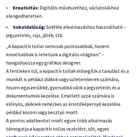
Kreativitás:
Digitális művészethez, vázlatoláshoz
elengedhetetlen.
Sokoldalúság:
Sokféle alkalmazáshoz használható –
jegyzetelés, rajz, játék, stb.
„A kapacitív tollal nemcsak pontosabbak, hanem
kreatívabbak is lehetünk a digitális világban.” –
hangsúlyozza egy grafikus designer.
A fentieken túl, a kapacitív tollak elősegítik a tanulást és a
munkát is például diákok vagy üzletemberek számára,
hiszen egyszerűbbé, gyorsabbá válik a jegyzetelés és a
dokumentumok kezelése. Emellett azok számára is
előnyös, akiknek nehézkes az érintőképernyő kezelése
például köröm vagy kesztyű miatt.
A pontos adatbevitel miatt egyre több alkalmazás
támogatja a kapacitív tollas vezérlést, sőt, egyes