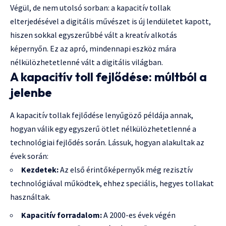
Végül, de nem utolsó sorban: a kapacitív tollak
elterjedésével a digitális művészet is új lendületet kapott,
hiszen sokkal egyszerűbbé vált a kreatív alkotás
képernyőn. Ez az apró, mindennapi eszköz mára
nélkülözhetetlenné vált a digitális világban.
A kapacitív toll fejlődése: múltból a
jelenbe
A kapacitív tollak fejlődése lenyűgöző példája annak,
hogyan válik egy egyszerű ötlet nélkülözhetetlenné a
technológiai fejlődés során. Lássuk, hogyan alakultak az
évek során:
Kezdetek:
Az első érintőképernyők még rezisztív
technológiával működtek, ehhez speciális, hegyes tollakat
használtak.
Kapacitív forradalom:
A 2000-es évek végén