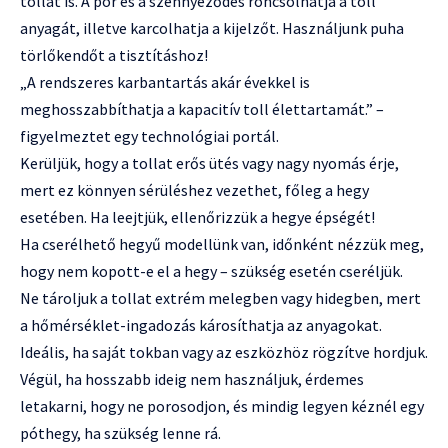
tollat is. A por és a szennyeződés roncsolhatja a toll
anyagát, illetve karcolhatja a kijelzőt. Használjunk puha
törlőkendőt a tisztításhoz!
„A rendszeres karbantartás akár évekkel is
meghosszabbíthatja a kapacitív toll élettartamát.” –
figyelmeztet egy technológiai portál.
Kerüljük, hogy a tollat erős ütés vagy nagy nyomás érje,
mert ez könnyen sérüléshez vezethet, főleg a hegy
esetében. Ha leejtjük, ellenőrizzük a hegye épségét!
Ha cserélhető hegyű modellünk van, időnként nézzük meg,
hogy nem kopott-e el a hegy – szükség esetén cseréljük.
Ne tároljuk a tollat extrém melegben vagy hidegben, mert
a hőmérséklet-ingadozás károsíthatja az anyagokat.
Ideális, ha saját tokban vagy az eszközhöz rögzítve hordjuk.
Végül, ha hosszabb ideig nem használjuk, érdemes
letakarni, hogy ne porosodjon, és mindig legyen kéznél egy
póthegy, ha szükség lenne rá.