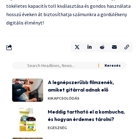
tökéletes kapacitív toll kiválasztása és gondos használata
hosszú éveken át biztosíthatja számunkra a gördülékeny
digitális élményt!
A legnépszerűbb filmzenék,
amiket gitárral adnak elő
KIKAPCSOLÓDÁS
Meddig tartható el a kombucha,
és hogyan érdemes tárolni?
EGÉSZSÉG