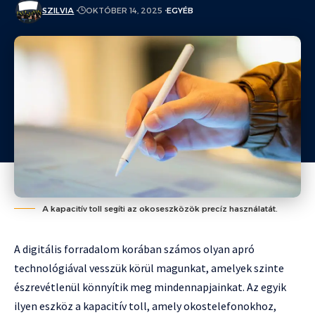
SZILVIA
OKTÓBER 14, 2025
EGYÉB
A kapacitív toll segíti az okoseszközök precíz használatát.
A digitális forradalom korában számos olyan apró
technológiával vesszük körül magunkat, amelyek szinte
észrevétlenül könnyítik meg mindennapjainkat. Az egyik
ilyen eszköz a kapacitív toll, amely okostelefonokhoz,