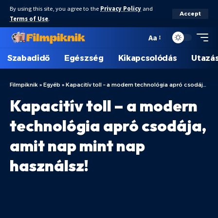
By using this site, you agree to the
Privacy Policy
and
Accept
Terms of Use
.
Aa
Szabadidő
Egészség
Kikapcsolódás
Utazá
Filmpiknik
»
Egyéb
»
Kapacitív toll – a modern technológia apró csodája, amit nap mint nap használsz!
Kapacitív toll – a modern
technológia apró csodája,
amit nap mint nap
használsz!