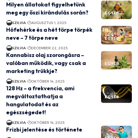
Milyen állatokat figyelhetünk
meg egy őszi kirándulás során?
EGYÉB
SZILVIA
AUGUSZTUS 1, 2025
Hófehérke és a hét törpe törpék
neve – 7 törpe neve
EGYÉB
SZILVIA
DECEMBER 22, 2025
Kannabisz olaj szorongásra –
valóban működik, vagy csak a
EGYÉB
marketing trükkje?
SZILVIA
OKTÓBER 14, 2025
128 Hz – a frekvencia, ami
megváltoztathatja a
EGYÉB
hangulatodat és az
egészségedet!
SZILVIA
OKTÓBER 14, 2025
Frizbi jelentése és története