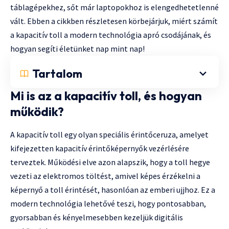
táblagépekhez, sőt már laptopokhoz is elengedhetetlenné
vált. Ebben a cikkben részletesen körbejárjuk, miért számít
a kapacitív toll a modern technológia apró csodájának, és
hogyan segíti életünket nap mint nap!
Tartalom
Mi is az a kapacitív toll, és hogyan
működik?
A kapacitív toll egy olyan speciális érintőceruza, amelyet
kifejezetten kapacitív érintőképernyők vezérlésére
terveztek. Működési elve azon alapszik, hogy a toll hegye
vezeti az elektromos töltést, amivel képes érzékelni a
képernyő a toll érintését, hasonlóan az emberi ujjhoz. Ez a
modern technológia lehetővé teszi, hogy pontosabban,
gyorsabban és kényelmesebben kezeljük digitális