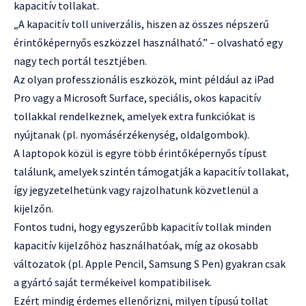
kapacitív tollakat.
„A kapacitív toll univerzális, hiszen az összes népszerű
érintőképernyős eszközzel használható.” – olvasható egy
nagy tech portál tesztjében.
Az olyan professzionális eszközök, mint például az iPad
Pro vagy a Microsoft Surface, speciális, okos kapacitív
tollakkal rendelkeznek, amelyek extra funkciókat is
nyújtanak (pl. nyomásérzékenység, oldalgombok).
A laptopok közül is egyre több érintőképernyős típust
találunk, amelyek szintén támogatják a kapacitív tollakat,
így jegyzetelhetünk vagy rajzolhatunk közvetlenül a
kijelzőn.
Fontos tudni, hogy egyszerűbb kapacitív tollak minden
kapacitív kijelzőhöz használhatóak, míg az okosabb
változatok (pl. Apple Pencil, Samsung S Pen) gyakran csak
a gyártó saját termékeivel kompatibilisek.
Ezért mindig érdemes ellenőrizni, milyen típusú tollat