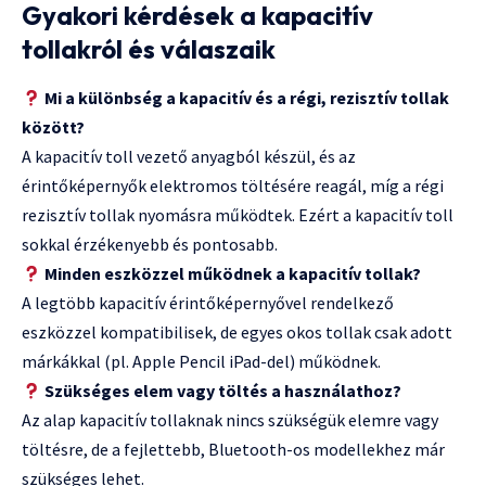
Gyakori kérdések a kapacitív
tollakról és válaszaik
Mi a különbség a kapacitív és a régi, rezisztív tollak
között?
A kapacitív toll vezető anyagból készül, és az
érintőképernyők elektromos töltésére reagál, míg a régi
rezisztív tollak nyomásra működtek. Ezért a kapacitív toll
sokkal érzékenyebb és pontosabb.
Minden eszközzel működnek a kapacitív tollak?
A legtöbb kapacitív érintőképernyővel rendelkező
eszközzel kompatibilisek, de egyes okos tollak csak adott
márkákkal (pl. Apple Pencil iPad-del) működnek.
Szükséges elem vagy töltés a használathoz?
Az alap kapacitív tollaknak nincs szükségük elemre vagy
töltésre, de a fejlettebb, Bluetooth-os modellekhez már
szükséges lehet.