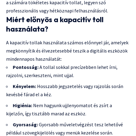
a számára tökéletes kapacitív tollat, legyen szó
professzionális vagy hétköznapi felhasználásról.
Miért előnyös a kapacitív toll
használata?
A kapacitív tollak használata számos előnnyel jár, amelyek
megkönnyítik és élvezetesebbé teszik a digitális eszközök
mindennapos használatát:
Pontosság:
A tollal sokkal precízebben lehet írni,
rajzolni, szerkeszteni, mint ujjal.
Kényelem:
Hosszabb jegyzetelés vagy rajzolás során
kevésbé fárad el a kéz.
Higiénia:
Nem hagyunk ujjlenyomatot és zsírt a
kijelzőn, így tisztább marad az eszköz.
Gyorsaság:
Gyorsabb műveletvégzést tesz lehetővé
például szövegkijelölés vagy menük kezelése során.