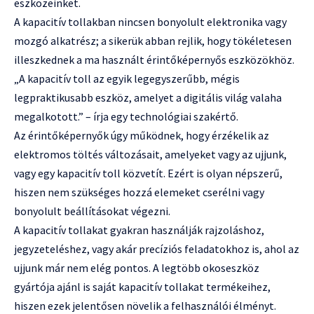
eszközeinket.
A kapacitív tollakban nincsen bonyolult elektronika vagy
mozgó alkatrész; a sikerük abban rejlik, hogy tökéletesen
illeszkednek a ma használt érintőképernyős eszközökhöz.
„A kapacitív toll az egyik legegyszerűbb, mégis
legpraktikusabb eszköz, amelyet a digitális világ valaha
megalkotott.” – írja egy technológiai szakértő.
Az érintőképernyők úgy működnek, hogy érzékelik az
elektromos töltés változásait, amelyeket vagy az ujjunk,
vagy egy kapacitív toll közvetít. Ezért is olyan népszerű,
hiszen nem szükséges hozzá elemeket cserélni vagy
bonyolult beállításokat végezni.
A kapacitív tollakat gyakran használják rajzoláshoz,
jegyzeteléshez, vagy akár precíziós feladatokhoz is, ahol az
ujjunk már nem elég pontos. A legtöbb okoseszköz
gyártója ajánl is saját kapacitív tollakat termékeihez,
hiszen ezek jelentősen növelik a felhasználói élményt.