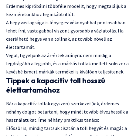
Érdemes kipróbálni többféle modellt, hogy megtaláljuk a
kézméretünkhöz leginkább illőt.
A hegy vastagsága is lényeges: vékonyabbal pontosabban
lehet írni, vastagabbal viszont gyorsabb a vázlatolás. Ha
cserélhető hegye van a tollnak, az tovább növeli az
élettartamát.
Végül, figyeljünk az ár-érték arányra: nem mindig a
legdrágább a legjobb, és a márkás tollak mellett sokszor a
kevésbé ismert márkák termékei is kiválóan teljesítenek.
Tippek a kapacitív toll hosszú
élettartamához
Bár a kapacitív tollak egyszerű szerkezetűek, érdemes
néhány dolgot betartani, hogy minél tovább élvezhessük a
használatukat. Íme néhány praktikus tanács:
Először is, mindig tartsuk tisztán a toll hegyét és magát a