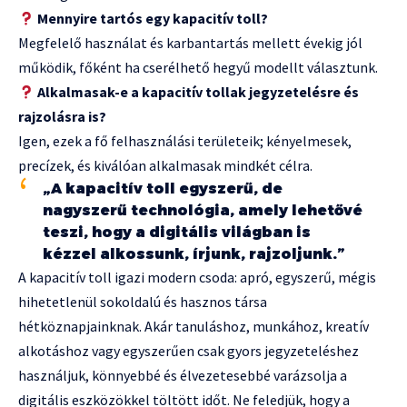
Mennyire tartós egy kapacitív toll?
Megfelelő használat és karbantartás mellett évekig jól
működik, főként ha cserélhető hegyű modellt választunk.
Alkalmasak-e a kapacitív tollak jegyzetelésre és
rajzolásra is?
Igen, ezek a fő felhasználási területeik; kényelmesek,
precízek, és kiválóan alkalmasak mindkét célra.
„A kapacitív toll egyszerű, de
nagyszerű technológia, amely lehetővé
teszi, hogy a digitális világban is
kézzel alkossunk, írjunk, rajzoljunk.”
A kapacitív toll igazi modern csoda: apró, egyszerű, mégis
hihetetlenül sokoldalú és hasznos társa
hétköznapjainknak. Akár tanuláshoz, munkához, kreatív
alkotáshoz vagy egyszerűen csak gyors jegyzeteléshez
használjuk, könnyebbé és élvezetesebbé varázsolja a
digitális eszközökkel töltött időt. Ne feledjük, hogy a