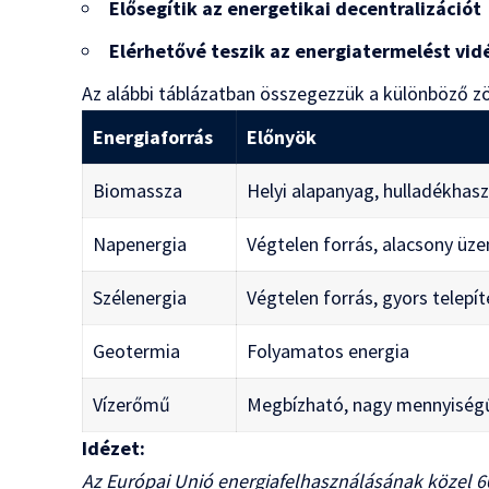
Elősegítik az energetikai decentralizációt
Elérhetővé teszik az energiatermelést vid
Az alábbi táblázatban összegezzük a különböző zö
Energiaforrás
Előnyök
Biomassza
Helyi alapanyag, hulladékhas
Napenergia
Végtelen forrás, alacsony üz
Szélenergia
Végtelen forrás, gyors telepít
Geotermia
Folyamatos energia
Vízerőmű
Megbízható, nagy mennyiség
Idézet:
Az Európai Unió energiafelhasználásának közel 