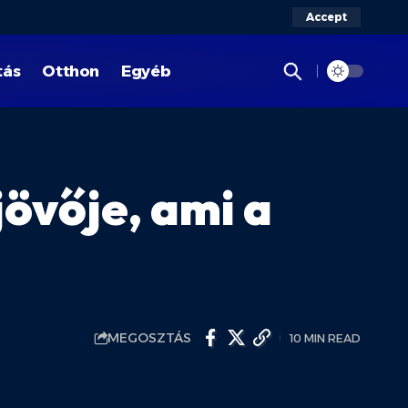
Accept
tás
Otthon
Egyéb
jövője, ami a
MEGOSZTÁS
10 MIN READ