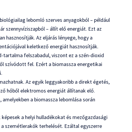
biológiailag lebomló szerves anyagokból – például
 szennyvíziszapból – állít elő energiát. Ezt az
 hasznosítják. Az eljárás lényege, hogy a
ntációjával keletkező energiát hasznosítják.
-tartalma felszabadul, viszont ez a szén-dioxid
 szívódott fel. Ezért a biomassza energetikai
ű.
azhatnak. Az egyik leggyakoribb a direkt égetés,
ző hőből elektromos energiát állítanak elő.
s, amelyekben a biomassza lebomlása során
 képesek a helyi hulladékokat és mezőgazdasági
 a szemétlerakók terhelését. Ezáltal egyszerre