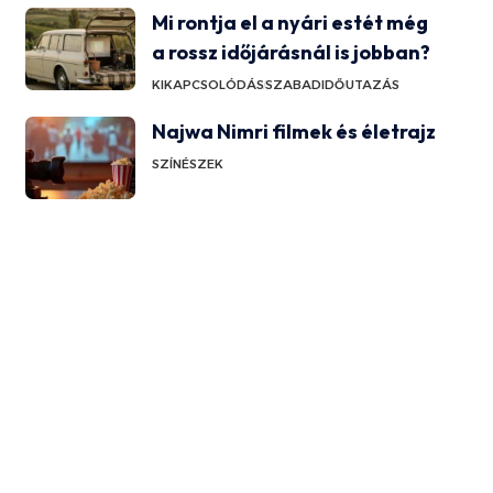
Mi rontja el a nyári estét még
a rossz időjárásnál is jobban?
KIKAPCSOLÓDÁS
SZABADIDŐ
UTAZÁS
Najwa Nimri filmek és életrajz
SZÍNÉSZEK