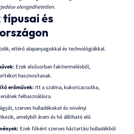
rjedése elengedhetetlen.
típusai és
országon
k, eltérő alapanyagokkal és technológiákkal.
művek:
Ezek elsősorban fakitermelésből,
rítékot hasznosítanak.
ító erőművek:
Itt a szalma, kukoricacsutka,
rülnek felhasználásra.
ágyát, szerves hulladékokat és növényi
kezik, amelyből áram és hő állítható elő.
tmények:
Ezek főként szerves háztartási hulladékból