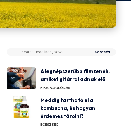
A legnépszerűbb filmzenék,
amiket gitárral adnak elő
KIKAPCSOLÓDÁS
Meddig tartható el a
kombucha, és hogyan
érdemes tárolni?
EGÉSZSÉG