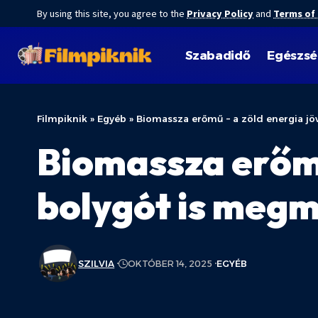
By using this site, you agree to the
Privacy Policy
and
Terms of
Szabadidő
Egészs
Filmpiknik
»
Egyéb
»
Biomassza erőmű – a zöld energia jöv
Biomassza erőmű
bolygót is megm
SZILVIA
OKTÓBER 14, 2025
EGYÉB