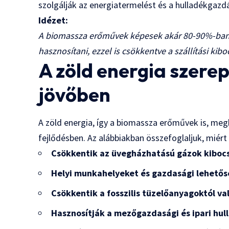
szolgálják az energiatermelést és a hulladékgazdá
Idézet:
A biomassza erőművek képesek akár 80-90%-ban 
hasznosítani, ezzel is csökkentve a szállítási kib
A zöld energia szere
jövőben
A zöld energia, így a biomassza erőművek is, me
fejlődésben. Az alábbiakban összefoglaljuk, miért
Csökkentik az üvegházhatású gázok kiboc
Helyi munkahelyeket és gazdasági lehető
Csökkentik a fosszilis tüzelőanyagoktól va
Hasznosítják a mezőgazdasági és ipari hu