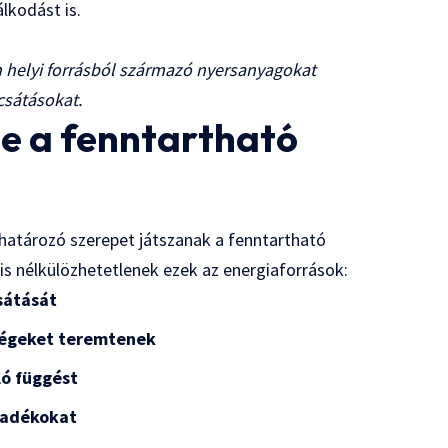
lkodást is.
helyi forrásból származó nyersanyagokat
ocsátásokat.
pe a fenntartható
ghatározó szerepet játszanak a fenntartható
 is nélkülözhetetlenek ezek az energiaforrások:
sátását
ségeket teremtenek
ló függést
lladékokat