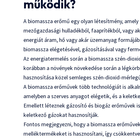
működik?
A biomassza erőmű egy olyan létesítmény, amely 
mezőgazdasági hulladékból, faaprítékból, vagy akár
energiát áram, hő vagy akár üzemanyag formájában
biomassza elégetésével, gázosításával vagy ferme
Az energiatermelés során a biomassza szén-dioxid
korábban a növények növekedése során a légkörből
hasznosítása közel semleges szén-dioxid-mérleg
A biomassza erőművek több technológiát is alkalm
amelyben a szerves anyagot elégetik, és a keletke
Emellett léteznek gázosító és biogáz erőművek i
keletkező gázokat hasznosítják.
Fontos megjegyezni, hogy a biomassza erőművek
melléktermékeket is hasznosítani, így csökkentve