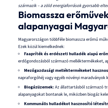
származik – a zöld energiaforrások gyorsabb elte
Biomassza erőművek 
alapanyagai Magyar
Magyarországon többféle biomassza erőmű működi
Ezek közül kiemelkednek:
Faapríték és erdészeti hulladék alapú erő
erdőgondozásból származó melléktermékeket, ap
Mezőgazdasági melléktermékeket hasznos
napraforgóhéj vagy egyéb növényi maradványok ke
Biogázüzemek:
Az állattartásból származó tr
alapanyagokat bontanak le, miközben biogáz kelet
Kommunális hulladékot hasznosító létesí