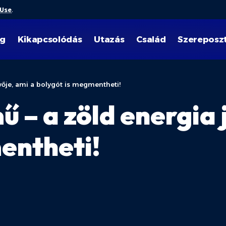
 Use
.
ég
Kikapcsolódás
Utazás
Család
Szereposz
ője, ami a bolygót is megmentheti!
 – a zöld energia 
entheti!