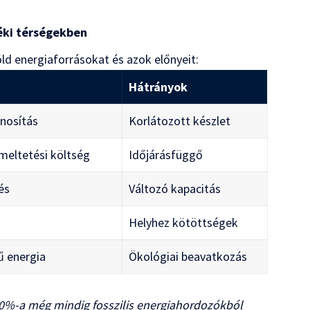
éki térségekben
ld energiaforrásokat és azok előnyeit:
Hátrányok
znosítás
Korlátozott készlet
emeltetési költség
Időjárásfüggő
és
Változó kapacitás
Helyhez kötöttségek
ű energia
Ökológiai beavatkozás
60%-a még mindig fosszilis energiahordozókból