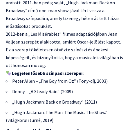
aratott. 2011-ben pedig saját, „Hugh Jackman: Back on
Broadway” című one-man show-jával tért vissza a
Broadway színpadára, amely tizenegy héten át telt házas
előadásokat produkált.
2012-ben a „Les Misérables” filmes adaptációjában Jean
Valjean szerepét alakította, amiért Oscar-jelölést kapott.
Ez a szerep tökéletesen ötvözte színészi és énekesi
képességeit, és bizonyította, hogy a musicalek világában is
otthonosan mozog.
Legjelentősebb színpadi szerepei:
Peter Allen – „The Boy from Oz” (Tony-díj, 2003)
Denny – „A Steady Rain” (2009)
„Hugh Jackman: Back on Broadway” (2011)
„Hugh Jackman: The Man. The Music. The Show.”
(világkörüli turné, 2019)