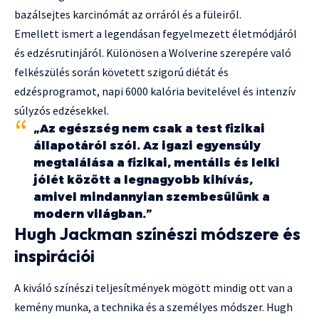
bazálsejtes karcinómát az orráról és a füleiről.
Emellett ismert a legendásan fegyelmezett életmódjáról
és edzésrutinjáról. Különösen a Wolverine szerepére való
felkészülés során követett szigorú diétát és
edzésprogramot, napi 6000 kalória bevitelével és intenzív
súlyzós edzésekkel.
„Az egészség nem csak a test fizikai
állapotáról szól. Az igazi egyensúly
megtalálása a fizikai, mentális és lelki
jólét között a legnagyobb kihívás,
amivel mindannyian szembesülünk a
modern világban.”
Hugh Jackman színészi módszere és
inspirációi
A kiváló színészi teljesítmények mögött mindig ott van a
kemény munka, a technika és a személyes módszer. Hugh