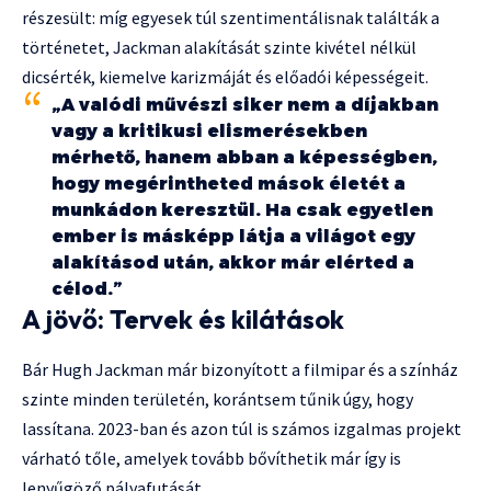
részesült: míg egyesek túl szentimentálisnak találták a
történetet, Jackman alakítását szinte kivétel nélkül
dicsérték, kiemelve karizmáját és előadói képességeit.
„A valódi művészi siker nem a díjakban
vagy a kritikusi elismerésekben
mérhető, hanem abban a képességben,
hogy megérintheted mások életét a
munkádon keresztül. Ha csak egyetlen
ember is másképp látja a világot egy
alakításod után, akkor már elérted a
célod.”
A jövő: Tervek és kilátások
Bár Hugh Jackman már bizonyított a filmipar és a színház
szinte minden területén, korántsem tűnik úgy, hogy
lassítana. 2023-ban és azon túl is számos izgalmas projekt
várható tőle, amelyek tovább bővíthetik már így is
lenyűgöző pályafutását.