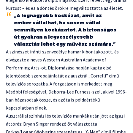
elegendő kredittel a diplomájához. Ezért felvett egy dráma
kurzust – és ez a döntés örökre megváltoztatta az életét.
„A legnagyobb kockázat, amit az
ember vállalhat, ha sosem vállal
semmilyen kockázatot. A biztonságos
út gyakran a legveszélyesebb
választás lehet egy művész számára.”
A színészet iránti szenvedélye hamar kibontakozott, és
elvégezte a neves Western Australian Academy of
Performing Arts-ot. Diplomázása napján kapta első
jelentősebb szerepajánlatát az ausztrál „Correlli” című
televíziós sorozatba. A forgatáson ismerkedett meg
későbbi feleségével, Deborra-Lee Furness-szel, akivel 1996-
ban házasodtak össze, és azóta is példaértékű
kapcsolatban élnek.
Ausztráliai színházi és televíziós munkák után jött az igazi
áttörés: Bryan Singer rendező őt választotta
Farkas/Logan/Wolverine szerepére az „X-Men” című filmbe,