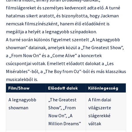
filmslágereket és személyes kedvenceit adta elő. A turné
hatalmas sikert aratott, és bizonyította, hogy Jackman
nemcsak filmszínészként, hanem élő előadóként is
megállja a helyét a legnagyobb színpadokon.
A turné során különös figyelmet szentelt „A legnagyobb
showman” dalainak, amelyek közül a „The Greatest Show”,
a „From Now On” és a „Come Alive” a koncertek
csúcspontjai voltak. Emellett előadott dalokat a „Les
Misérables”-ből, a „The Boy from Oz”-ból és más klasszikus
musicalekből is.
Film/Show
Előadott dalok
Különlegesség
A legnagyobb
„The Greatest
A film dalai
showman
Show”, „From
világszerte
Now On”, „A
slágerekké
Million Dreams”
váltak