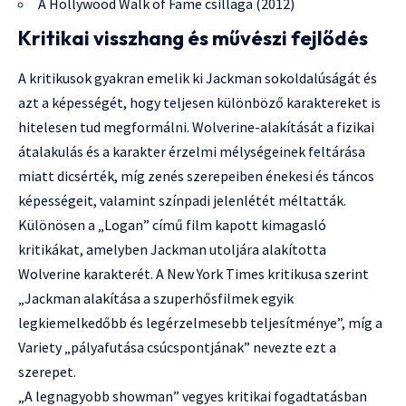
A Hollywood Walk of Fame csillaga (2012)
Kritikai visszhang és művészi fejlődés
A kritikusok gyakran emelik ki Jackman sokoldalúságát és
azt a képességét, hogy teljesen különböző karaktereket is
hitelesen tud megformálni. Wolverine-alakítását a fizikai
átalakulás és a karakter érzelmi mélységeinek feltárása
miatt dicsérték, míg zenés szerepeiben énekesi és táncos
képességeit, valamint színpadi jelenlétét méltatták.
Különösen a „Logan” című film kapott kimagasló
kritikákat, amelyben Jackman utoljára alakította
Wolverine karakterét. A New York Times kritikusa szerint
„Jackman alakítása a szuperhősfilmek egyik
legkiemelkedőbb és legérzelmesebb teljesítménye”, míg a
Variety „pályafutása csúcspontjának” nevezte ezt a
szerepet.
„A legnagyobb showman” vegyes kritikai fogadtatásban