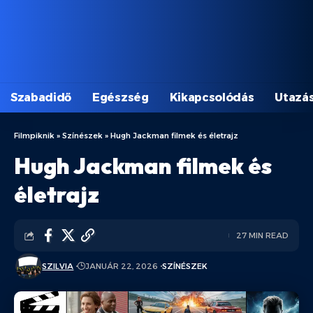
Szabadidő
Egészség
Kikapcsolódás
Utazá
Filmpiknik
»
Színészek
»
Hugh Jackman filmek és életrajz
Hugh Jackman filmek és
életrajz
27 MIN READ
SZILVIA
JANUÁR 22, 2026
SZÍNÉSZEK