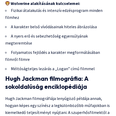
Wolverine alakításának kulcselemei:
Fizikai átalakulás és intenzív edzésprogram minden
filmhez
A karakter belső vívódásainak hiteles ábrázolása
A nyers erő és sebezhetőség egyensúlyának
megteremtése
Folyamatos fejlődés a karakter megformálásában
filmről filmre
Méltóságteljes lezárás a „Logan” című filmmel
Hugh Jackman filmográfia: A
sokoldalúság enciklopédiája
Hugh Jackman filmográfiája lenyűgöző példája annak,
hogyan képes egy színész a legkülönbözőbb műfajokban is
kiemelkedő teljesítményt nyújtani. A szuperhősfilmektől a