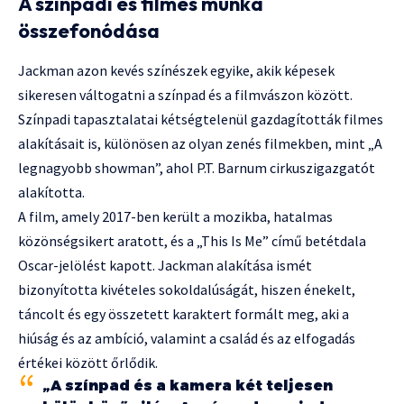
A színpadi és filmes munka
összefonódása
Jackman azon kevés színészek egyike, akik képesek
sikeresen váltogatni a színpad és a filmvászon között.
Színpadi tapasztalatai kétségtelenül gazdagították filmes
alakításait is, különösen az olyan zenés filmekben, mint „A
legnagyobb showman”, ahol P.T. Barnum cirkuszigazgatót
alakította.
A film, amely 2017-ben került a mozikba, hatalmas
közönségsikert aratott, és a „This Is Me” című betétdala
Oscar-jelölést kapott. Jackman alakítása ismét
bizonyította kivételes sokoldalúságát, hiszen énekelt,
táncolt és egy összetett karaktert formált meg, aki a
hiúság és az ambíció, valamint a család és az elfogadás
értékei között őrlődik.
„A színpad és a kamera két teljesen