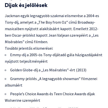
Díjak és jelölések
Jackman egyik legnagyobb szakmai elismerése a 2004-es
Tony-díj, amelyet a „The Boy from Oz” című Broadway-
musicalben nyújtott alakításáért kapott. Emellett 2012-
ben Oscar-jelölést kapott Jean Valjean szerepéért a „Les
Misérables” című filmben.
További jelentős elismerései:
Emmy-díj a 2005-ös Tony-díjátadó gála házigazdájaként
nyújtott teljesítményéért
Golden Globe-díj a „Les Misérables”-ért (2013)
Grammy-jelölés „A legnagyobb showman” filmzenei
albumáért
People’s Choice Awards és Teen Choice Awards díjak
Wolverine szerepéért