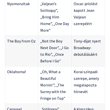
Nyomorultak
„Valjean’s
Oscar-jelölést
Soliloquy”,
kapott Jean
„Bring Him
Valjean
Home”, „One Day
szerepéért
More”
The Boy from Oz
„Not the Boy
Tony-díjat nyert
Next Door”, „I Go
Broadway-
to Rio”, „Once
debütálásáért
Before I Go”
Oklahoma!
„Oh, What a
Korai színpadi
Beautiful
szerepe, amely
Mornin'”, „The
megalapozta
Surrey with the
hírnevét
Fringe on Top”
Carousel
„Soliloquy”
A klasszikus