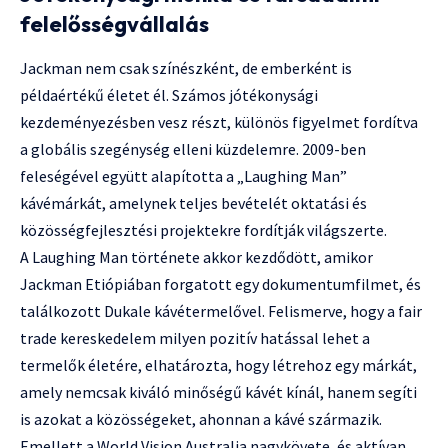
felelősségvállalás
Jackman nem csak színészként, de emberként is
példaértékű életet él. Számos jótékonysági
kezdeményezésben vesz részt, különös figyelmet fordítva
a globális szegénység elleni küzdelemre. 2009-ben
feleségével együtt alapította a „Laughing Man”
kávémárkát, amelynek teljes bevételét oktatási és
közösségfejlesztési projektekre fordítják világszerte.
A Laughing Man története akkor kezdődött, amikor
Jackman Etiópiában forgatott egy dokumentumfilmet, és
találkozott Dukale kávétermelővel. Felismerve, hogy a fair
trade kereskedelem milyen pozitív hatással lehet a
termelők életére, elhatározta, hogy létrehoz egy márkát,
amely nemcsak kiváló minőségű kávét kínál, hanem segíti
is azokat a közösségeket, ahonnan a kávé származik.
Emellett a World Vision Australia nagykövete, és aktívan