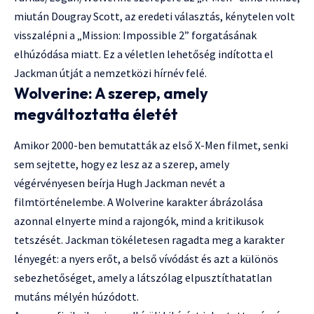
miután Dougray Scott, az eredeti választás, kénytelen volt
visszalépni a „Mission: Impossible 2” forgatásának
elhúzódása miatt. Ez a véletlen lehetőség indította el
Jackman útját a nemzetközi hírnév felé.
Wolverine: A szerep, amely
megváltoztatta életét
Amikor 2000-ben bemutatták az első X-Men filmet, senki
sem sejtette, hogy ez lesz az a szerep, amely
végérvényesen beírja Hugh Jackman nevét a
filmtörténelembe. A Wolverine karakter ábrázolása
azonnal elnyerte mind a rajongók, mind a kritikusok
tetszését. Jackman tökéletesen ragadta meg a karakter
lényegét: a nyers erőt, a belső vívódást és azt a különös
sebezhetőséget, amely a látszólag elpusztíthatatlan
mutáns mélyén húzódott.