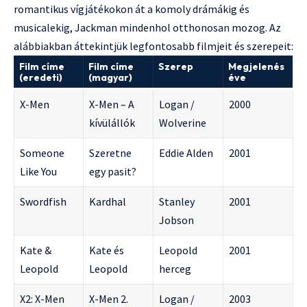
romantikus vígjátékokon át a komoly drámákig és
musicalekig, Jackman mindenhol otthonosan mozog. Az
alábbiakban áttekintjük legfontosabb filmjeit és szerepeit:
Film címe
Film címe
Szerep
Megjelenés
(eredeti)
(magyar)
éve
X-Men
X-Men – A
Logan /
2000
kívülállók
Wolverine
Someone
Szeretne
Eddie Alden
2001
Like You
egy pasit?
Swordfish
Kardhal
Stanley
2001
Jobson
Kate &
Kate és
Leopold
2001
Leopold
Leopold
herceg
X2: X-Men
X-Men 2.
Logan /
2003