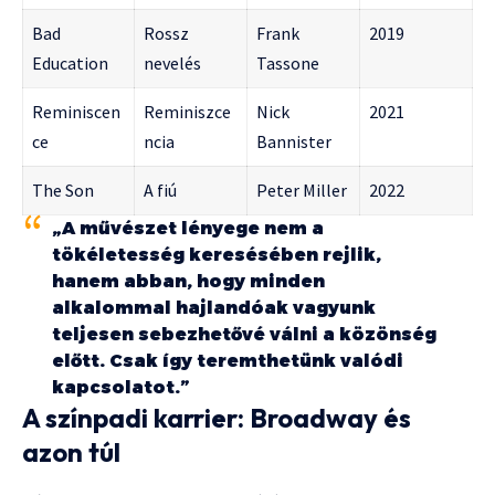
Bad
Rossz
Frank
2019
Education
nevelés
Tassone
Reminiscen
Reminiszce
Nick
2021
ce
ncia
Bannister
The Son
A fiú
Peter Miller
2022
„A művészet lényege nem a
tökéletesség keresésében rejlik,
hanem abban, hogy minden
alkalommal hajlandóak vagyunk
teljesen sebezhetővé válni a közönség
előtt. Csak így teremthetünk valódi
kapcsolatot.”
A színpadi karrier: Broadway és
azon túl