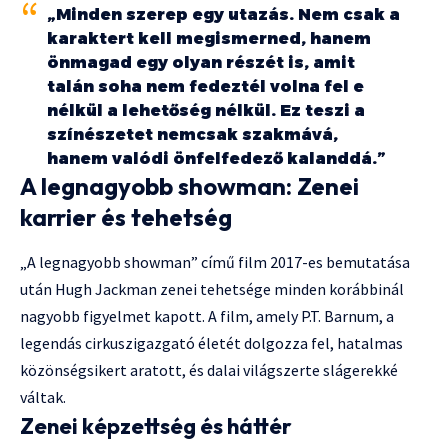
„Minden szerep egy utazás. Nem csak a
karaktert kell megismerned, hanem
önmagad egy olyan részét is, amit
talán soha nem fedeztél volna fel e
nélkül a lehetőség nélkül. Ez teszi a
színészetet nemcsak szakmává,
hanem valódi önfelfedező kalanddá.”
A legnagyobb showman: Zenei
karrier és tehetség
„A legnagyobb showman” című film 2017-es bemutatása
után Hugh Jackman zenei tehetsége minden korábbinál
nagyobb figyelmet kapott. A film, amely P.T. Barnum, a
legendás cirkuszigazgató életét dolgozza fel, hatalmas
közönségsikert aratott, és dalai világszerte slágerekké
váltak.
Zenei képzettség és háttér