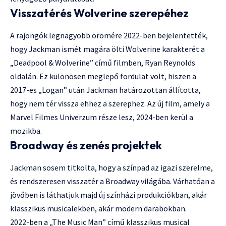
Visszatérés Wolverine szerepéhez
A rajongók legnagyobb örömére 2022-ben bejelentették,
hogy Jackman ismét magára ölti Wolverine karakterét a
„Deadpool & Wolverine” című filmben, Ryan Reynolds
oldalán. Ez különösen meglepő fordulat volt, hiszen a
2017-es „Logan” után Jackman határozottan állította,
hogy nem tér vissza ehhez a szerephez. Az új film, amely a
Marvel Filmes Univerzum része lesz, 2024-ben kerül a
mozikba.
Broadway és zenés projektek
Jackman sosem titkolta, hogy a színpad az igazi szerelme,
és rendszeresen visszatér a Broadway világába. Várhatóan a
jövőben is láthatjuk majd új színházi produkciókban, akár
klasszikus musicalekben, akár modern darabokban.
2022-ben a „The Music Man” című klasszikus musical