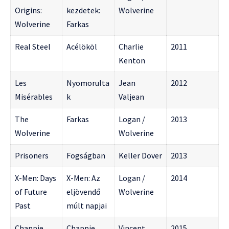
Origins:
kezdetek:
Wolverine
Wolverine
Farkas
Real Steel
Acélököl
Charlie
2011
Kenton
Les
Nyomorulta
Jean
2012
Misérables
k
Valjean
The
Farkas
Logan /
2013
Wolverine
Wolverine
Prisoners
Fogságban
Keller Dover
2013
X-Men: Days
X-Men: Az
Logan /
2014
of Future
eljövendő
Wolverine
Past
múlt napjai
Chappie
Chappie
Vincent
2015