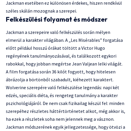
Jackman esetében ez különösen érdekes, hiszen rendkívül
széles skálán mozognak a szerepei.
Felkészülési folyamat és módszer
Jackman a szerepeire való felkészülés során mélyen
elmerül a karakter világában. A „Les Misérables” forgatása
előtt például hosszú órákat töltött a Victor Hugo
regényének tanulmányozásával, és találkozott egykori
rabokkal, hogy jobban megértse Jean Valjean lelki világát.
A film forgatása során 36 kilót fogyott, hogy hitelesen
ábrázolja a börtönből szabadult, kiéhezett karaktert.
Wolverine szerepére való felkészülése legendás: napi két
edzés, speciális diéta, és rengeteg tanulmány a karakter
pszichológiájáról. De nem csak fizikailag készül fel: minden
szerepéhez részletes háttértörténetet alkot, még akkor is,
ha ezek a részletek soha nem jelennek meg a vásznon.
Jackman módszerének egyik jellegzetessége, hogy ötvözi a