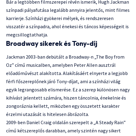
Bár a legtöbben filmszerepei révén ismerik, Hugh Jackman
színpadi pályafutása legalább annyira jelentős, mint filmes
karrierje. Színházi gyökerei mélyek, és rendszeresen
visszatér a színpadra, ahol énekesi és táncos képességeit is
megcsillogtathatja.
Broadway sikerek és Tony-díj
Jackman 2003-ban debütált a Broadway-n „The Boy from
Oz” című musicalben, amelyben Peter Allen ausztrál
előadóművészt alakította. Alakításáért elnyerte a legjobb
férfi főszereplőnek járó Tony-díjat, ami a színházi világ
egyik legrangosabb elismerése. Ez a szerep különösen nagy
kihívást jelentett számára, hiszen táncolnia, énekelnie és
zongoráznia kellett, miközben egy összetett karakter
érzelmi utazását is hitelesen ábrázolta.
2009-ben Daniel Craig oldalán szerepelt a „A Steady Rain”
című kétszereplős darabban, amely szintén nagy sikert