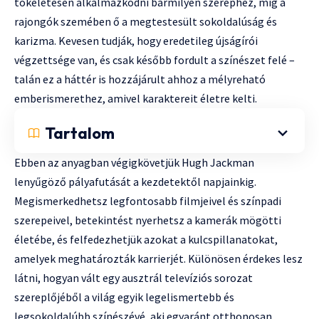
tökéletesen alkalmazkodni bármilyen szerephez, míg a
rajongók szemében ő a megtestesült sokoldalúság és
karizma. Kevesen tudják, hogy eredetileg újságírói
végzettsége van, és csak később fordult a színészet felé –
talán ez a háttér is hozzájárult ahhoz a mélyreható
emberismerethez, amivel karaktereit életre kelti.
Tartalom
Ebben az anyagban végigkövetjük Hugh Jackman
lenyűgöző pályafutását a kezdetektől napjainkig.
Megismerkedhetsz legfontosabb filmjeivel és színpadi
szerepeivel, betekintést nyerhetsz a kamerák mögötti
életébe, és felfedezhetjük azokat a kulcspillanatokat,
amelyek meghatározták karrierjét. Különösen érdekes lesz
látni, hogyan vált egy ausztrál televíziós sorozat
szereplőjéből a világ egyik legelismertebb és
legsokoldalúbb színészévé, aki egyaránt otthonosan