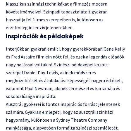
klasszikus színházi technikákat a filmezés modern
követelményeivel. Színpadi tapasztalatait gyakran
használja fel filmes szerepeiben is, különösen az
érzelmileg intenzív jelenetekben.
Inspirációk és példaképek
Interjúkban gyakran említi, hogy gyerekkorában Gene Kelly
és Fred Astaire filmjein nőtt fel, és ezek a legendás előadók
nagy hatással voltak rá. Színészi példaképei között
szerepel Daniel Day-Lewis, akinek módszeres
megközelítését és átalakulási képességét nagyra értékeli,
valamint Paul Newman, akinek természetes karizmája és
sokoldalúsága inspirálta.
Ausztrál gyökerei is fontos inspirációs forrást jelentenek
számára. Gyakran emlegeti, hogy az ausztrál színházi
hagyomány, különösen a Sydney Theatre Company
munkássága, alapvetően formálta színészi szemléletét.