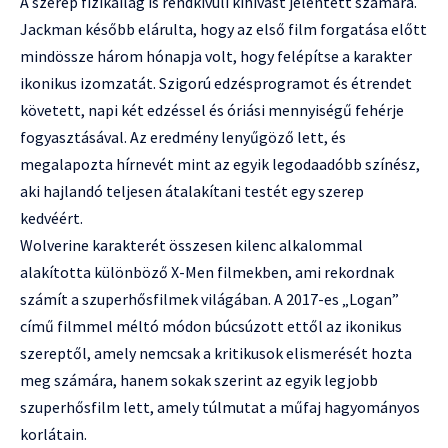
A szerep fizikailag is rendkívüli kihívást jelentett számára.
Jackman később elárulta, hogy az első film forgatása előtt
mindössze három hónapja volt, hogy felépítse a karakter
ikonikus izomzatát. Szigorú edzésprogramot és étrendet
követett, napi két edzéssel és óriási mennyiségű fehérje
fogyasztásával. Az eredmény lenyűgöző lett, és
megalapozta hírnevét mint az egyik legodaadóbb színész,
aki hajlandó teljesen átalakítani testét egy szerep
kedvéért.
Wolverine karakterét összesen kilenc alkalommal
alakította különböző X-Men filmekben, ami rekordnak
számít a szuperhősfilmek világában. A 2017-es „Logan”
című filmmel méltó módon búcsúzott ettől az ikonikus
szereptől, amely nemcsak a kritikusok elismerését hozta
meg számára, hanem sokak szerint az egyik legjobb
szuperhősfilm lett, amely túlmutat a műfaj hagyományos
korlátain.