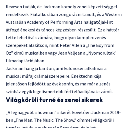
Kevesen tudják, de Jackman komoly zenei képzettséggel
rendelkezik. Fiatalkorában zongorázni tanult, és a Western
Australian Academy of Performing Arts hallgatójaként
átfogó énekesi és táncos képzésben részesült. Ez a háttér
tette lehetővé számára, hogy olyan komplex zenés
szerepeket alakítson, mint Peter Allen a „The Boy from
Oz” című musicalben vagy Jean Valjean a „Nyomorultak”
filmadaptációjában.
Jackman hangja bariton, ami különösen alkalmas a
musical műfaj drámai szerepeire. Énektechnikája
jelentősen fejlődött az évek során, és ma már a zenés
színház egyik legelismertebb férfi előadójának számít.
Világkörüli turné és zenei sikerek
„A legnagyobb showman” sikerét követően Jackman 2019-
ben „The Man. The Music. The Show.” címmel világkörüli
turnéra indult, amely során Broadway-dalokat,