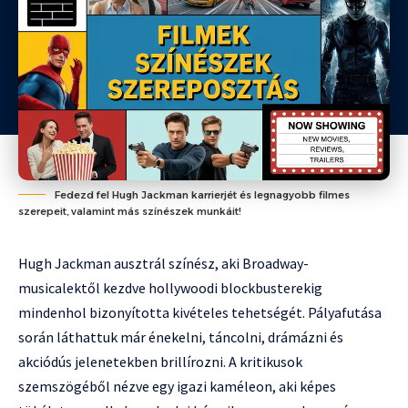
Fedezd fel Hugh Jackman karrierjét és legnagyobb filmes
szerepeit, valamint más színészek munkáit!
Hugh Jackman ausztrál színész, aki Broadway-
musicalektől kezdve hollywoodi blockbusterekig
mindenhol bizonyította kivételes tehetségét. Pályafutása
során láthattuk már énekelni, táncolni, drámázni és
akciódús jelenetekben brillírozni. A kritikusok
szemszögéből nézve egy igazi kaméleon, aki képes