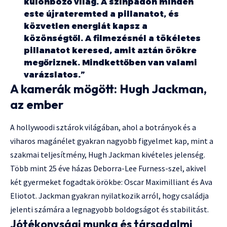
különböző világ. A színpadon minden
este újrateremted a pillanatot, és
közvetlen energiát kapsz a
közönségtől. A filmezésnél a tökéletes
pillanatot keresed, amit aztán örökre
megőriznek. Mindkettőben van valami
varázslatos.”
A kamerák mögött: Hugh Jackman,
az ember
A hollywoodi sztárok világában, ahol a botrányok és a
viharos magánélet gyakran nagyobb figyelmet kap, mint a
szakmai teljesítmény, Hugh Jackman kivételes jelenség.
Több mint 25 éve házas Deborra-Lee Furness-szel, akivel
két gyermeket fogadtak örökbe: Oscar Maximilliant és Ava
Eliotot. Jackman gyakran nyilatkozik arról, hogy családja
jelenti számára a legnagyobb boldogságot és stabilitást.
Jótékonysági munka és társadalmi