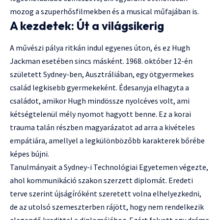
mozog a szuperhősfilmekben és a musical műfajában is.
A kezdetek: Út a világsikerig
A művészi pálya ritkán indul egyenes úton, és ez Hugh
Jackman esetében sincs másként. 1968. október 12-én
született Sydney-ben, Ausztráliában, egy ötgyermekes
család legkisebb gyermekeként. Édesanyja elhagyta a
családot, amikor Hugh mindössze nyolcéves volt, ami
kétségtelenül mély nyomot hagyott benne. Ez a korai
trauma talán részben magyarázatot ad arra a kivételes
empátiára, amellyel a legkülönbözőbb karakterek bőrébe
képes bújni.
Tanulmányait a Sydney-i Technológiai Egyetemen végezte,
ahol kommunikáció szakon szerzett diplomát. Eredeti
terve szerint újságíróként szeretett volna elhelyezkedni,
de az utolsó szemeszterben rájött, hogy nem rendelkezik