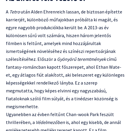
A
Tetro
után Alden Ehrenreich lassan, de biztosan építette
karrierjét, különböző műfajokban próbálta ki magát, és
egyre nagyobb produkciókba került be. A 2013-as év
különösen sűrű volt számára, hiszen három jelentős
filmben is feltűnt, amelyek mind hozzájárultak
ismertségének növeléséhez és színészi repertoárjának
szélesítéséhez. Először a
Gyönyörű teremtmények
című
fantasy-románcban kapott főszerepet, ahol Ethan Wate-
et, egy átlagos fiút alakított, aki beleszeret egy különleges
képességekkel rendelkező lányba. Ez a szerep
megmutatta, hogy képes elvinni egy nagyszabású,
fiataloknak szóló film súlyát, és a tinédzser közönség is
megismerhette.
Ugyanebben az évben feltűnt Chan-wook Park feszült
thrillerében, a
Védelmezőben
is, ahol egy kisebb, de annál
emlékezetesebb mellékszerepet kapott. Ez a film