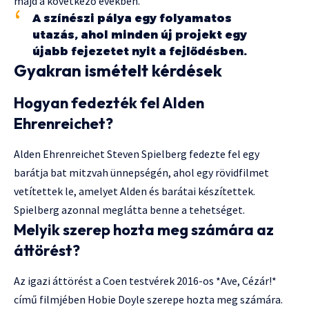
majd a következő években.
A színészi pálya egy folyamatos
utazás, ahol minden új projekt egy
újabb fejezetet nyit a fejlődésben.
Gyakran ismételt kérdések
Hogyan fedezték fel Alden
Ehrenreichet?
Alden Ehrenreichet Steven Spielberg fedezte fel egy
barátja bat mitzvah ünnepségén, ahol egy rövidfilmet
vetítettek le, amelyet Alden és barátai készítettek.
Spielberg azonnal meglátta benne a tehetséget.
Melyik szerep hozta meg számára az
áttörést?
Az igazi áttörést a Coen testvérek 2016-os *Ave, Cézár!*
című filmjében Hobie Doyle szerepe hozta meg számára.