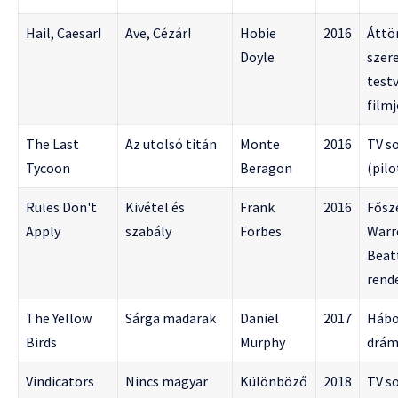
Hail, Caesar!
Ave, Cézár!
Hobie
2016
Áttö
Doyle
szer
test
filmj
The Last
Az utolsó titán
Monte
2016
TV s
Tycoon
Beragon
(pilo
Rules Don't
Kivétel és
Frank
2016
Fősz
Apply
szabály
Forbes
Warr
Beat
rend
The Yellow
Sárga madarak
Daniel
2017
Hábo
Birds
Murphy
drá
Vindicators
Nincs magyar
Különböző
2018
TV s