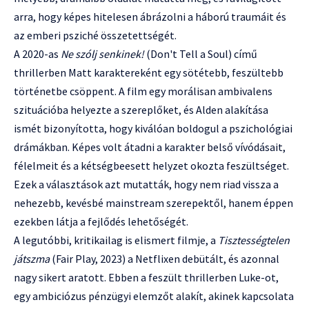
arra, hogy képes hitelesen ábrázolni a háború traumáit és
az emberi psziché összetettségét.
A 2020-as
Ne szólj senkinek!
(Don't Tell a Soul) című
thrillerben Matt karaktereként egy sötétebb, feszültebb
történetbe csöppent. A film egy morálisan ambivalens
szituációba helyezte a szereplőket, és Alden alakítása
ismét bizonyította, hogy kiválóan boldogul a pszichológiai
drámákban. Képes volt átadni a karakter belső vívódásait,
félelmeit és a kétségbeesett helyzet okozta feszültséget.
Ezek a választások azt mutatták, hogy nem riad vissza a
nehezebb, kevésbé mainstream szerepektől, hanem éppen
ezekben látja a fejlődés lehetőségét.
A legutóbbi, kritikailag is elismert filmje, a
Tisztességtelen
játszma
(Fair Play, 2023) a Netflixen debütált, és azonnal
nagy sikert aratott. Ebben a feszült thrillerben Luke-ot,
egy ambiciózus pénzügyi elemzőt alakít, akinek kapcsolata