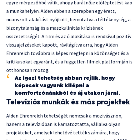
egyre mérgezőbbé válik, ahogy barátnője előléptetést kap
a munkahelyén. Alden ebben a szerepben egy érett,
nüanszolt alakítást nyújtott, bemutatva a féltékenység, a
bizonytalanság és a maszkulinitás krízisének
összetettségét. A film és az ő alakítása is rendkívül pozitív
visszajelzéseket kapott, rávilágítva arra, hogy Alden
Ehrenreich továbbra is képes meglepni a közönséget és a
kritikusokat egyaránt, és a független filmek platformján is
otthonosan mozog.
Az igazi tehetség abban rejlik, hogy
képesek vagyunk kilépni a
komfortzónánkból és új utakon járni.
Televíziós munkák és más projektek
Alden Ehrenreich tehetségét nemcsak a mozivásznon,
hanem a televízióban is kamatoztatta, vállalva olyan
projekteket, amelyek lehetővé tették számára, hogy