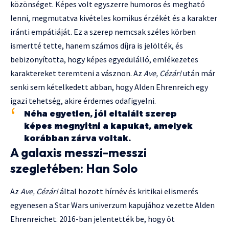
közönséget. Képes volt egyszerre humoros és megható
lenni, megmutatva kivételes komikus érzékét és a karakter
iránti empátiáját. Ez a szerep nemcsak széles körben
ismertté tette, hanem számos díjra is jelölték, és
bebizonyította, hogy képes egyedülálló, emlékezetes
karaktereket teremteni a vásznon. Az
Ave, Cézár!
után már
senki sem kételkedett abban, hogy Alden Ehrenreich egy
igazi tehetség, akire érdemes odafigyelni.
Néha egyetlen, jól eltalált szerep
képes megnyitni a kapukat, amelyek
korábban zárva voltak.
A galaxis messzi-messzi
szegletében: Han Solo
Az
Ave, Cézár!
által hozott hírnév és kritikai elismerés
egyenesen a Star Wars univerzum kapujához vezette Alden
Ehrenreichet. 2016-ban jelentették be, hogy őt