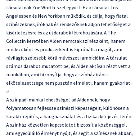
társulatnak Zoe Worth-szel együtt. Ez a társulat Los
Angelesben és New Yorkban működik, és célja, hogy fiatal
színészeknek, íróknak és rendezőknek adjon lehetőséget a
kísérletezésre és az új darabok létrehozására. A The
Collectin keretében Alden nemcsak színészként, hanem
rendezőként és producerként is kipróbálta magát, ami
rávilágít szélesebb körű művészeti ambícióira. A társulat
számos darabot mutatott be, és Alden aktívan részt vett a
munkában, ami bizonyítja, hogy a színház iránti
elkötelezettsége nem pusztán elméleti, hanem gyakorlati
is.
A színpadi munka lehetőséget ad Aldennek, hogy
folyamatosan fejlessze színészi képességeit, különösen a
karakterépítés, a hanghasználat és a fizikai kifejezés terén.
A színház közvetlen kapcsolatot biztosít a közönséggel,
ami egyedülálló élményt nyújt, és segít a színésznek abban,