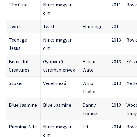
The Cure
Nincs magyar
2011
Rövi
cím
Twixt
Twixt
Flamingo
2011
Teenage
Nincs magyar
2013
Rövi
Jesus
cím
Beautiful
Gyönyörű
Ethan
2013
Fősz
Creatures
teremtmények
Wate
Stoker
Védelmező
Whip
2013
Mell
Taylor
Blue Jasmine
Blue Jasmine
Danny
2013
Wood
Francis
filmj
Running Wild
Nincs magyar
Eli
2014
Rövi
cím