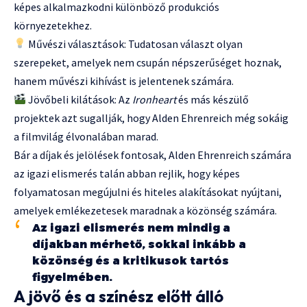
képes alkalmazkodni különböző produkciós
környezetekhez.
Művészi választások: Tudatosan választ olyan
szerepeket, amelyek nem csupán népszerűséget hoznak,
hanem művészi kihívást is jelentenek számára.
Jövőbeli kilátások: Az
Ironheart
és más készülő
projektek azt sugallják, hogy Alden Ehrenreich még sokáig
a filmvilág élvonalában marad.
Bár a díjak és jelölések fontosak, Alden Ehrenreich számára
az igazi elismerés talán abban rejlik, hogy képes
folyamatosan megújulni és hiteles alakításokat nyújtani,
amelyek emlékezetesek maradnak a közönség számára.
Az igazi elismerés nem mindig a
díjakban mérhető, sokkal inkább a
közönség és a kritikusok tartós
figyelmében.
A jövő és a színész előtt álló