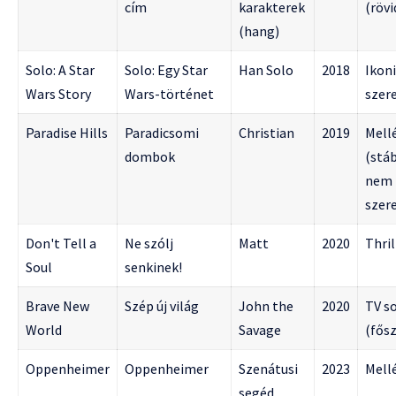
cím
karakterek
(rövi
(hang)
Solo: A Star
Solo: Egy Star
Han Solo
2018
Ikon
Wars Story
Wars-történet
szer
Paradise Hills
Paradicsomi
Christian
2019
Mell
dombok
(stáb
nem
szer
Don't Tell a
Ne szólj
Matt
2020
Thril
Soul
senkinek!
Brave New
Szép új világ
John the
2020
TV s
World
Savage
(fős
Oppenheimer
Oppenheimer
Szenátusi
2023
Mell
segéd