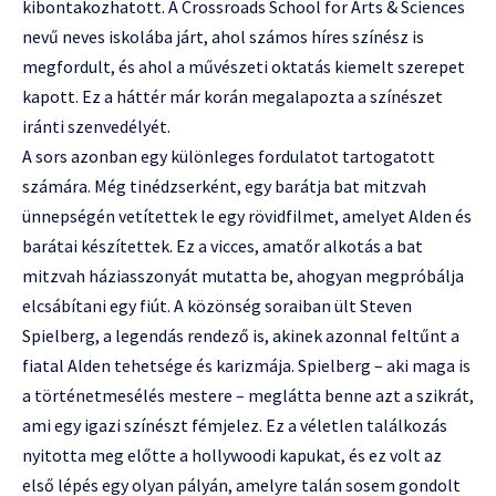
kibontakozhatott. A Crossroads School for Arts & Sciences
nevű neves iskolába járt, ahol számos híres színész is
megfordult, és ahol a művészeti oktatás kiemelt szerepet
kapott. Ez a háttér már korán megalapozta a színészet
iránti szenvedélyét.
A sors azonban egy különleges fordulatot tartogatott
számára. Még tinédzserként, egy barátja bat mitzvah
ünnepségén vetítettek le egy rövidfilmet, amelyet Alden és
barátai készítettek. Ez a vicces, amatőr alkotás a bat
mitzvah háziasszonyát mutatta be, ahogyan megpróbálja
elcsábítani egy fiút. A közönség soraiban ült Steven
Spielberg, a legendás rendező is, akinek azonnal feltűnt a
fiatal Alden tehetsége és karizmája. Spielberg – aki maga is
a történetmesélés mestere – meglátta benne azt a szikrát,
ami egy igazi színészt fémjelez. Ez a véletlen találkozás
nyitotta meg előtte a hollywoodi kapukat, és ez volt az
első lépés egy olyan pályán, amelyre talán sosem gondolt