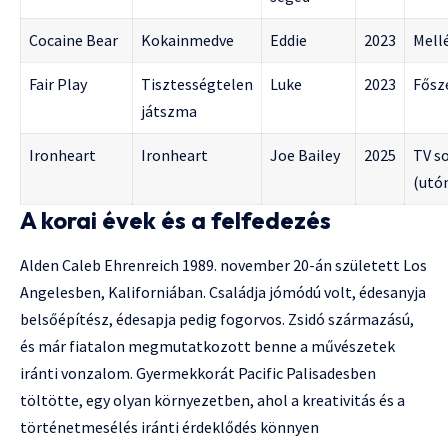
Cocaine Bear
Kokainmedve
Eddie
2023
Mell
Fair Play
Tisztességtelen
Luke
2023
Fősz
játszma
Ironheart
Ironheart
Joe Bailey
2025
TV s
(utó
A korai évek és a felfedezés
Alden Caleb Ehrenreich 1989. november 20-án született Los
Angelesben, Kaliforniában. Családja jómódú volt, édesanyja
belsőépítész, édesapja pedig fogorvos. Zsidó származású,
és már fiatalon megmutatkozott benne a művészetek
iránti vonzalom. Gyermekkorát Pacific Palisadesben
töltötte, egy olyan környezetben, ahol a kreativitás és a
történetmesélés iránti érdeklődés könnyen