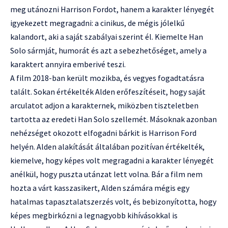
meg utánozni Harrison Fordot, hanem a karakter lényegét
igyekezett megragadni: a cinikus, de mégis jólelkű
kalandort, aki a saját szabályai szerint él. Kiemelte Han
Solo sármját, humorát és azt a sebezhetőséget, amely a
karaktert annyira emberivé teszi.
A film 2018-ban került mozikba, és vegyes fogadtatásra
talált. Sokan értékelték Alden erőfeszítéseit, hogy saját
arculatot adjon a karakternek, miközben tiszteletben
tartotta az eredeti Han Solo szellemét. Másoknak azonban
nehézséget okozott elfogadni bárkit is Harrison Ford
helyén. Alden alakítását általában pozitívan értékelték,
kiemelve, hogy képes volt megragadni a karakter lényegét
anélkül, hogy puszta utánzat lett volna. Bár a film nem
hozta a várt kasszasikert, Alden számára mégis egy
hatalmas tapasztalatszerzés volt, és bebizonyította, hogy
képes megbirkózni a legnagyobb kihívásokkal is