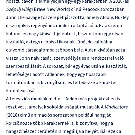
hosszú távon is elmélyedjen egy-egy karakterben. A 2020-as
Szép új világ
(Brave New World) című Peacock sorozatban
John the Savage főszerepét játszotta, amely Aldous Huxley
disztópikus regényének modern adaptációja. Ez a szerep
különösen nagy kihívást jelentett, hiszen John egy olyan
kívülálló, aki egy utópisztikusnak tűnő, de valójában
elnyomó társadalomba csöppen bele. Alden kiválóan adta
vissza John naivitását, szenvedélyét és a rendszerrel való
szembeszállását. A sorozat, bár egy évad után elkaszálták,
lehetőséget adott Aldennek, hogy egy hosszabb
formátumban is bizonyítson, és felfedezze a karakter
komplexitását.
A televíziós munkák mellett Alden más projektekben is
részt vett, amelyek sokoldalúságát mutatják. A
Vindicators
(2018) című animációs sorozatban például hangját
kölcsönözte több karakternek is, bizonyítva, hogy a
hangszínészet területén is megállja a helyét. Bár ezek a