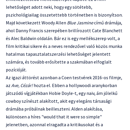
lehetőséget adott neki, hogy egy sötétebb,
pszichológiailag összetettebb történetben is bizonyítson.
Majd következett Woody Allen
Blue Jasmine
című drámája,
ahol Danny Francis szerepében brillírozott Cate Blanchett
és Alec Baldwin oldalán. Bár ez is egy mellékszerep volt, a
film kritikai sikere és a neves rendezővel való közös munka
hatalmas tapasztalatszerzési lehetőséget jelentett
számára, és tovább erősítette a szakmában elfoglalt
pozícióját.
Az igazi áttörést azonban a Coen testvérek 2016-os filmje,
az
Ave, Cézár!
hozta el. Ebben a hollywoodi aranykorban
játszódó vígjátékban Hobie Doyle-t, egy naiv, ám jólelkű
cowboy színészt alakított, akit egy elegáns társasági
drámába próbálnak beilleszteni. Alden alakítása,
különösen a híres "would that it were so simple"
jelenetben, azonnal elragadta a kritikusokat és a