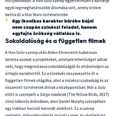
Hollywoodban. A Han Solo szerep egyértelműen a karrierje
egyik legmeghatározóbb állomása volt, amely örökre
beírta őt a Star Wars történelembe.
Egy ikonikus karakter bőrébe bújni
nem csupán színészi feladat, hanem
egyfajta örökség vállalása is.
Sokoldalúság és a független filmek
A Han Solo-szerep után Alden Ehrenreich tudatosan
kereste azokat a projekteket, amelyek lehetőséget adtak
neki, hogy megmutassa sokoldalúságát és eltávolodjon az
űrhajós karaktertől. Ez a törekvés visszavezette őt a
független filmek világába, ahol a művészi szabadság és az
összetett történetek állnak a középpontban. Már a
Solo
előtt is szerepelt a
Sárga madarak
(The Yellow Birds, 2017)
című háborús drámában, ahol Daniel Murphy szerepében
egy Irakban harcoló katonát alakított. Ez a szerep
mélyebb, drámaibb oldalát mutatta meg, és rávilágított