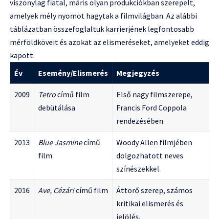
viszonylag fiatal, máris olyan produkciókban szerepelt,
amelyek mély nyomot hagytak a filmvilágban. Az alábbi
táblázatban összefoglaltuk karrierjének legfontosabb
mérföldköveit és azokat az elismeréseket, amelyeket eddig
kapott.
Év
Esemény/Elismerés
Megjegyzés
2009
Tetro
című film
Első nagy filmszerepe,
debütálása
Francis Ford Coppola
rendezésében.
2013
Blue Jasmine
című
Woody Allen filmjében
film
dolgozhatott neves
színészekkel.
2016
Ave, Cézár!
című film
Áttörő szerep, számos
kritikai elismerés és
jelölés.