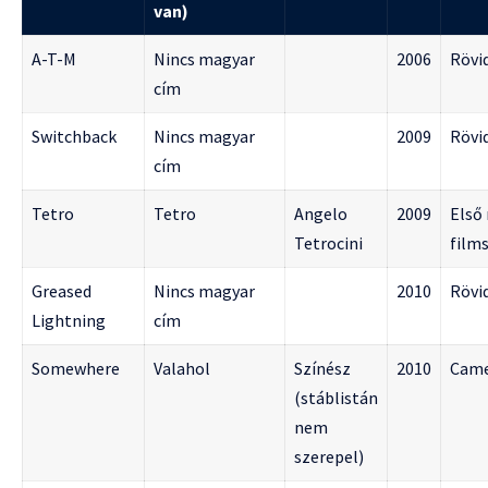
van)
A-T-M
Nincs magyar
2006
Rövi
cím
Switchback
Nincs magyar
2009
Rövi
cím
Tetro
Tetro
Angelo
2009
Első
Tetrocini
film
Greased
Nincs magyar
2010
Rövi
Lightning
cím
Somewhere
Valahol
Színész
2010
Cam
(stáblistán
nem
szerepel)