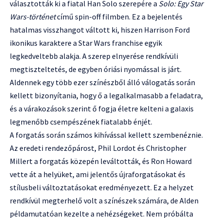
választották ki a fiatal Han Solo szerepére a
Solo: Egy Star
Wars-történet
című spin-off filmben. Ez a bejelentés
hatalmas visszhangot váltott ki, hiszen Harrison Ford
ikonikus karaktere a Star Wars franchise egyik
legkedveltebb alakja. A szerep elnyerése rendkívüli
megtiszteltetés, de egyben óriási nyomással is járt.
Aldennek egy több ezer színészből álló válogatás során
kellett bizonyítania, hogy ő a legalkalmasabb a feladatra,
és a várakozások szerint ő fogja életre kelteni a galaxis
legmenőbb csempészének fiatalabb énjét.
A forgatás során számos kihívással kellett szembenéznie.
Az eredeti rendezőpárost, Phil Lordot és Christopher
Millert a forgatás közepén leváltották, és Ron Howard
vette át a helyüket, ami jelentős újraforgatásokat és
stílusbeli változtatásokat eredményezett. Ez a helyzet
rendkívül megterhelő volt a színészek számára, de Alden
példamutatóan kezelte a nehézségeket. Nem próbálta