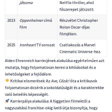
játszma
Netflix thriller, ahol
főszerepet játszott.
2023
Oppenheimer
című
Részvétel Christopher
film
Nolan Oscar-díjas
filmjében.
2025
Ironheart
TV sorozat
Csatlakozás a Marvel
Cinematic Universe-hez.
Alden Ehrenreich karrierjének alakulása egyértelműen azt
mutatja, hogy folyamatosan keresi a kihívásokat és a
lehetőségeket a fejlődésre.
Kritikai elismerések: Az
Ave, Cézár!
óta a kritikusok
folyamatosan dicsérik a sokoldalúságát és a karakterekbe
való beleélés képességét.
Karrierpálya alakulása: A független filmektől a
nagyszabású franchise-okig ívelő útja bizonyítja, hogy