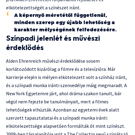
elkötelezettségét a színészet iránt.
A képernyő méretétől függetlenül,
minden szerep egy újabb lehetőség a
karakter mélységének felfedezésére.
Színpadi jelenlét és művészi
érdeklődés
Alden Ehrenreich művészi érdeklődése sosem
korlátozódott kizárólag a filmre és a televízióra. Már
karrierje elején is mélyen elkötelezett volt a színház iránt,
és a színpadi munka iránti szenvedélye máig megmaradt. A
New York Egyetemre járt, ahol dráma szakon tanult, bár
végül nem fejezte be tanulmányait, mert a filmes
lehetőségek elhúzták. Azonban az egyetemi évek alatt
szerzett tapasztalatai és a színpadi munka iránti
elkötelezettsége alapvetően formálták őt mint színészt.
2009-ben társalapítója volt a The Collectin nevű színjátszó