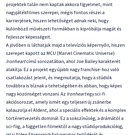
projektek talán nem kaptak akkora figyelmet, mint
nagyjátékfilmes szerepei, mégis fontos részei a
karrierjének, hiszen lehetőséget adnak neki, hogy
különböző művészeti formákban is kipróbálja magát és
fejlessze képességeit.
A jövőben is láthatjuk majd a televíziós képernyőn, hiszen
szerepet kapott az MCU (Marvel Cinematic Universe)
Ironheart
című sorozatában, ahol Joe Bailey karakterét
alakítja. Ez a projekt egy újabb nagy franchise-hoz való
csatlakozást jelent, és megmutatja, hogy a stúdiók
továbbra is bíznak a tehetségében és abban, hogy képes
nagy közönséget vonzani. Az
Ironheart
egy sci-fi
akciósorozat, amely ismét egy teljesen új zsánerbe
kalauzolja el Aldent, ahol a speciális effektek és a komplex
történetvezetés dominál. Ez a sokszínűség, a drámától a
sci-fiig, a független filmektől a nagy stúdióprodukciókig,
jelzi Alden Ehrenreich folyamatos fejlődését és