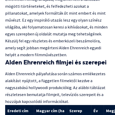
mögötti történeteket, és felfedezheti azokat a
pillanatokat, amelyek formálták őt mint embert és mint
művészt. Ez egy inspiráló utazás lesz egy olyan színész
világába, aki folyamatosan keresi a kihívásokat, és minden
egyes szerepben új oldalát mutatja meg tehetségének.
Készülj fel egy részletes és emberközeli beszámolóra,
amely segít jobban megérteni Alden Ehrenreich egyedi
helyét a modern filmművészetben.
Alden Ehrenreich filmjei és szerepei
Alden Ehrenreich pályafutása során számos emlékezetes
alakítást nyújtott, a független filmektől kezdve a
nagyszabású hollywoodi produkciókig. Az alábbi táblázat
részletesen bemutatja filmjeit, televíziós szerepeit és a
hozzájuk kapcsolódó információkat.
Eredeti cím
Magyar cím (ha
Szerep
Év
Meg