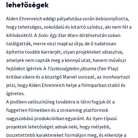
lehetőségek
Alden Ehrenreich eddigi pályafutása során bebizonyította,
hogy tehetséges, sokoldalú és kitartó színész, aki nem fél a
kihívásoktól. A
Solo: Egy Star Wars-történet
után sokan
találgatták, merre viszi majd az útja, de ő tudatosan
építette tovább karrierjét, olyan projekteket választva,
amelyek nem capták meg a könnyű utat, hanem művészi
fejlődést ígértek. A
Tisztességtelen játszma
(Fair Play)
kritikai sikere és a közelgő Marvel sorozat, az
Ironheart
azt
jelzi, hogy Alden Ehrenreich helye a filmiparban stabil és
ígéretes.
A jövőben valószínűleg továbbra is látni fogjuk őt a
független filmekben és a streaming platformok
nagyszabású produkcióiban egyaránt. Az ilyen típusú
projektek lehetőséget adnak neki, hogy mélyebb,
összetettebb karaktereket formáljon meg, és elkerülje a