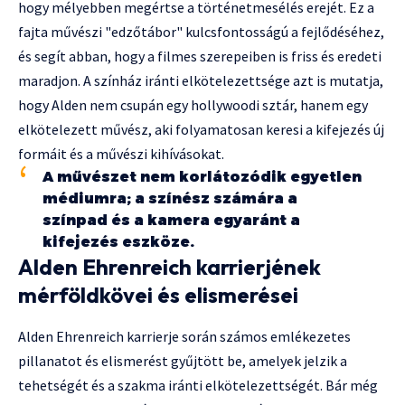
hogy mélyebben megértse a történetmesélés erejét. Ez a
fajta művészi "edzőtábor" kulcsfontosságú a fejlődéséhez,
és segít abban, hogy a filmes szerepeiben is friss és eredeti
maradjon. A színház iránti elkötelezettsége azt is mutatja,
hogy Alden nem csupán egy hollywoodi sztár, hanem egy
elkötelezett művész, aki folyamatosan keresi a kifejezés új
formáit és a művészi kihívásokat.
A művészet nem korlátozódik egyetlen
médiumra; a színész számára a
színpad és a kamera egyaránt a
kifejezés eszköze.
Alden Ehrenreich karrierjének
mérföldkövei és elismerései
Alden Ehrenreich karrierje során számos emlékezetes
pillanatot és elismerést gyűjtött be, amelyek jelzik a
tehetségét és a szakma iránti elkötelezettségét. Bár még