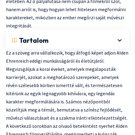
életében. Az ő pályafutása nem csupán a filmekről szól,
hanem arról is, hogy hogyan lehet hitelesen megformálni
karaktereket, miközben az ember megőrzi saját művészi
integritását.
Tartalom
Ez a szöveg arra vállalkozik, hogy átfogó képet adjon Alden
Ehrenreich eddigi munkásságáról és életútjáról.
Megvizsgáljuk a korai éveket, amelyek megalapozták
karrierjét, azokat a meghatározó szerepeket, amelyek
révén szélesebb körben ismertté vált, és természetesen
kitérünk az egyik legnagyobb kihívásra, egy legendás
karakter megformálására is. Számos nézőpontból
közelítjük meg a témát, bemutatva a színész fejlődését,
művészi választásait és a szakma iránti elkötelezettségét.
A következő sorokban az olvasó betekintést nyerhet Alden
Ehrenreich filmográfiájába, megismerheti a kulisszák