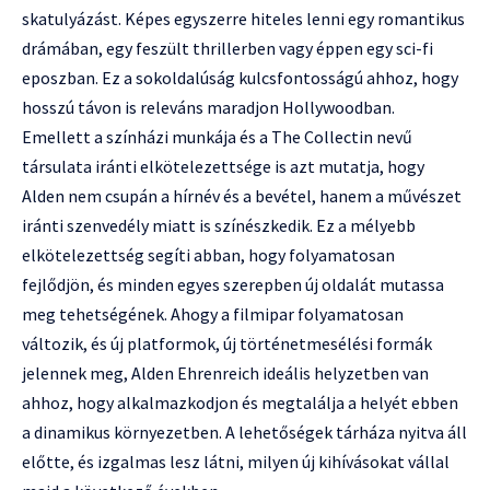
skatulyázást. Képes egyszerre hiteles lenni egy romantikus
drámában, egy feszült thrillerben vagy éppen egy sci-fi
eposzban. Ez a sokoldalúság kulcsfontosságú ahhoz, hogy
hosszú távon is releváns maradjon Hollywoodban.
Emellett a színházi munkája és a The Collectin nevű
társulata iránti elkötelezettsége is azt mutatja, hogy
Alden nem csupán a hírnév és a bevétel, hanem a művészet
iránti szenvedély miatt is színészkedik. Ez a mélyebb
elkötelezettség segíti abban, hogy folyamatosan
fejlődjön, és minden egyes szerepben új oldalát mutassa
meg tehetségének. Ahogy a filmipar folyamatosan
változik, és új platformok, új történetmesélési formák
jelennek meg, Alden Ehrenreich ideális helyzetben van
ahhoz, hogy alkalmazkodjon és megtalálja a helyét ebben
a dinamikus környezetben. A lehetőségek tárháza nyitva áll
előtte, és izgalmas lesz látni, milyen új kihívásokat vállal