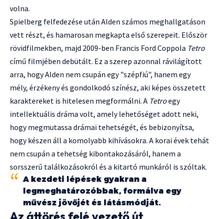
volna.
Spielberg felfedezése után Alden számos meghallgatáson
vett részt, és hamarosan megkapta első szerepeit. Először
rövidfilmekben, majd 2009-ben Francis Ford Coppola
Tetro
című filmjében debütált. Ez a szerep azonnal rávilágított
arra, hogy Alden nem csupán egy "szépfiú", hanem egy
mély, érzékeny és gondolkodó színész, aki képes összetett
karaktereket is hitelesen megformálni. A
Tetro
egy
intellektuális dráma volt, amely lehetőséget adott neki,
hogy megmutassa drámai tehetségét, és bebizonyítsa,
hogy készen áll a komolyabb kihívásokra. A korai évek tehát
nem csupán a tehetség kibontakozásáról, hanem a
sorsszerű találkozásokról és a kitartó munkáról is szóltak.
A kezdeti lépések gyakran a
legmeghatározóbbak, formálva egy
művész jövőjét és látásmódját.
Az áttörés felé vezető út