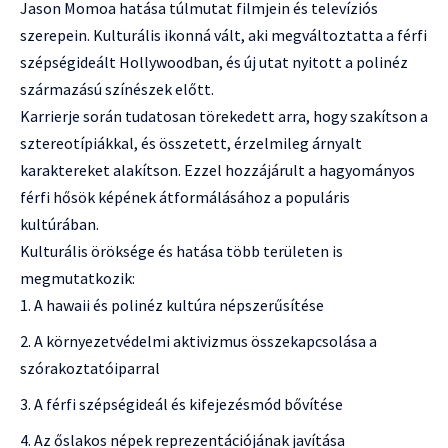
Jason Momoa hatása túlmutat filmjein és televíziós
szerepein. Kulturális ikonná vált, aki megváltoztatta a férfi
szépségideált Hollywoodban, és új utat nyitott a polinéz
származású színészek előtt.
Karrierje során tudatosan törekedett arra, hogy szakítson a
sztereotípiákkal, és összetett, érzelmileg árnyalt
karaktereket alakítson. Ezzel hozzájárult a hagyományos
férfi hősök képének átformálásához a populáris
kultúrában.
Kulturális öröksége és hatása több területen is
megmutatkozik:
A hawaii és polinéz kultúra népszerűsítése
A környezetvédelmi aktivizmus összekapcsolása a
szórakoztatóiparral
A férfi szépségideál és kifejezésmód bővítése
Az őslakos népek reprezentációjának javítása