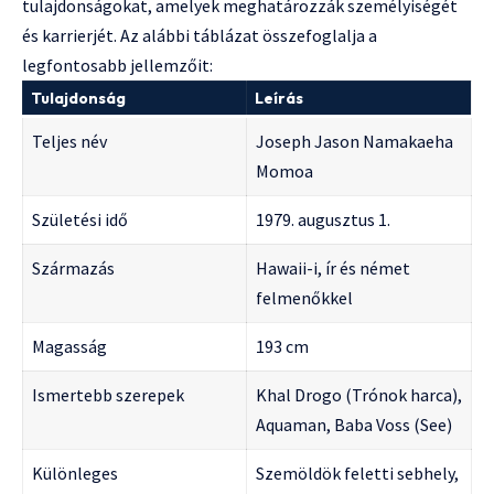
tulajdonságokat, amelyek meghatározzák személyiségét
és karrierjét. Az alábbi táblázat összefoglalja a
legfontosabb jellemzőit:
Tulajdonság
Leírás
Teljes név
Joseph Jason Namakaeha
Momoa
Születési idő
1979. augusztus 1.
Származás
Hawaii-i, ír és német
felmenőkkel
Magasság
193 cm
Ismertebb szerepek
Khal Drogo (Trónok harca),
Aquaman, Baba Voss (See)
Különleges
Szemöldök feletti sebhely,