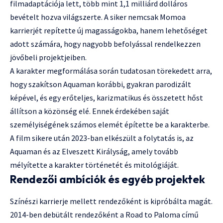
filmadaptációja lett, több mint 1,1 milliárd dolláros
bevételt hozva világszerte. A siker nemcsak Momoa
karrierjét repítette új magasságokba, hanem lehetőséget
adott számára, hogy nagyobb befolyással rendelkezzen
jövőbeli projektjeiben.
A karakter megformálása során tudatosan törekedett arra,
hogy szakítson Aquaman korábbi, gyakran parodizált
képével, és egy erőteljes, karizmatikus és összetett hőst
állítson a közönség elé. Ennek érdekében saját
személyiségének számos elemét építette be a karakterbe.
A film sikere után 2023-ban elkészült a folytatás is, az
Aquaman és az Elveszett Királyság, amely tovább
mélyítette a karakter történetét és mitológiáját.
Rendezői ambíciók és egyéb projektek
Színészi karrierje mellett rendezőként is kipróbálta magát.
2014-ben debütált rendezőként a Road to Paloma című