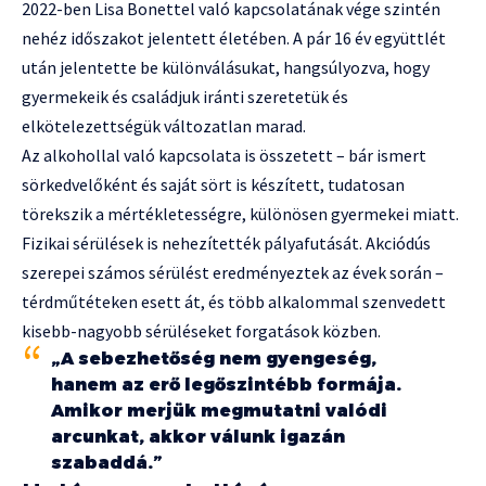
2022-ben Lisa Bonettel való kapcsolatának vége szintén
nehéz időszakot jelentett életében. A pár 16 év együttlét
után jelentette be különválásukat, hangsúlyozva, hogy
gyermekeik és családjuk iránti szeretetük és
elkötelezettségük változatlan marad.
Az alkohollal való kapcsolata is összetett – bár ismert
sörkedvelőként és saját sört is készített, tudatosan
törekszik a mértékletességre, különösen gyermekei miatt.
Fizikai sérülések is nehezítették pályafutását. Akciódús
szerepei számos sérülést eredményeztek az évek során –
térdműtéteken esett át, és több alkalommal szenvedett
kisebb-nagyobb sérüléseket forgatások közben.
„A sebezhetőség nem gyengeség,
hanem az erő legőszintébb formája.
Amikor merjük megmutatni valódi
arcunkat, akkor válunk igazán
szabaddá.”