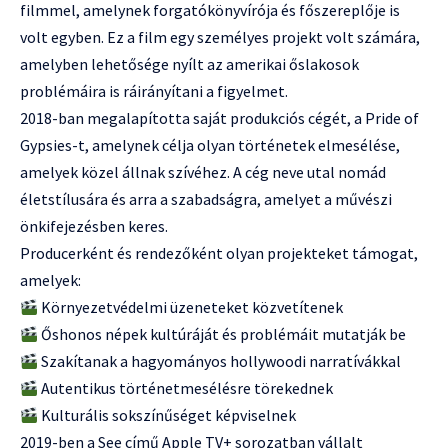
filmmel, amelynek forgatókönyvírója és főszereplője is
volt egyben. Ez a film egy személyes projekt volt számára,
amelyben lehetősége nyílt az amerikai őslakosok
problémáira is ráirányítani a figyelmet.
2018-ban megalapította saját produkciós cégét, a Pride of
Gypsies-t, amelynek célja olyan történetek elmesélése,
amelyek közel állnak szívéhez. A cég neve utal nomád
életstílusára és arra a szabadságra, amelyet a művészi
önkifejezésben keres.
Producerként és rendezőként olyan projekteket támogat,
amelyek:
Környezetvédelmi üzeneteket közvetítenek
Őshonos népek kultúráját és problémáit mutatják be
Szakítanak a hagyományos hollywoodi narratívákkal
Autentikus történetmesélésre törekednek
Kulturális sokszínűséget képviselnek
2019-ben a See című Apple TV+ sorozatban vállalt