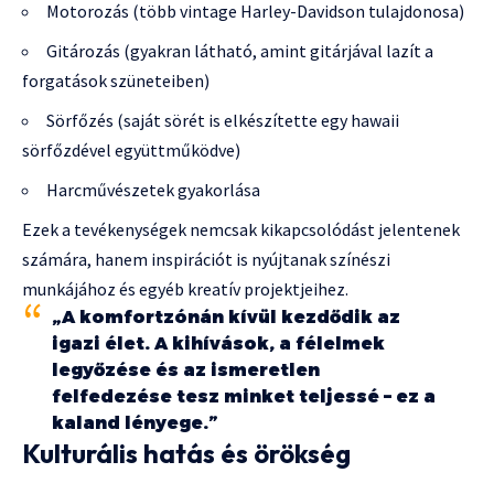
Motorozás (több vintage Harley-Davidson tulajdonosa)
Gitározás (gyakran látható, amint gitárjával lazít a
forgatások szüneteiben)
Sörfőzés (saját sörét is elkészítette egy hawaii
sörfőzdével együttműködve)
Harcművészetek gyakorlása
Ezek a tevékenységek nemcsak kikapcsolódást jelentenek
számára, hanem inspirációt is nyújtanak színészi
munkájához és egyéb kreatív projektjeihez.
„A komfortzónán kívül kezdődik az
igazi élet. A kihívások, a félelmek
legyőzése és az ismeretlen
felfedezése tesz minket teljessé – ez a
kaland lényege.”
Kulturális hatás és örökség