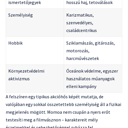
ismertetőjegyek
hosszú haj, tetoválások
Személyiség
Karizmatikus,
szenvedélyes,
családcentrikus
Hobbik
Sziklamászás, gitározás,
motorozás,
harcművészetek
Környezetvédelmi
Óceánok védelme, egyszer
aktivizmus
használatos műanyagok
elleni kampány
A felszínen egy tipikus akcióhős képét mutatja, de
valójában egy sokkal összetettebb személyiség áll a fizikai
megjelenés mögött. Momoa nem csupán a nyers erőt
testesíti meg a filmvásznon – karaktereit mély
érzelmekkel és sebezhetőséggel ruházza fel.