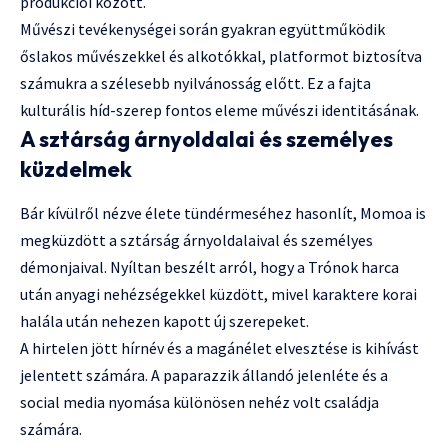
produkciói között.
Művészi tevékenységei során gyakran együttműködik
őslakos művészekkel és alkotókkal, platformot biztosítva
számukra a szélesebb nyilvánosság előtt. Ez a fajta
kulturális híd-szerep fontos eleme művészi identitásának.
A sztárság árnyoldalai és személyes
küzdelmek
Bár kívülről nézve élete tündérmeséhez hasonlít, Momoa is
megküzdött a sztárság árnyoldalaival és személyes
démonjaival. Nyíltan beszélt arról, hogy a Trónok harca
után anyagi nehézségekkel küzdött, mivel karaktere korai
halála után nehezen kapott új szerepeket.
A hirtelen jött hírnév és a magánélet elvesztése is kihívást
jelentett számára. A paparazzik állandó jelenléte és a
social media nyomása különösen nehéz volt családja
számára.