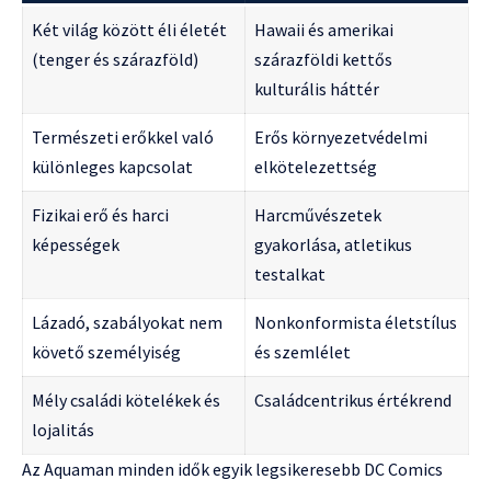
Két világ között éli életét
Hawaii és amerikai
(tenger és szárazföld)
szárazföldi kettős
kulturális háttér
Természeti erőkkel való
Erős környezetvédelmi
különleges kapcsolat
elkötelezettség
Fizikai erő és harci
Harcművészetek
képességek
gyakorlása, atletikus
testalkat
Lázadó, szabályokat nem
Nonkonformista életstílus
követő személyiség
és szemlélet
Mély családi kötelékek és
Családcentrikus értékrend
lojalitás
Az Aquaman minden idők egyik legsikeresebb DC Comics