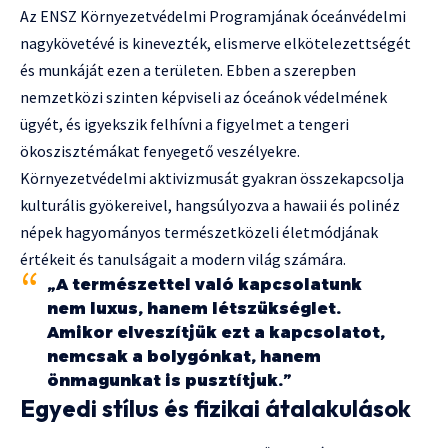
Az ENSZ Környezetvédelmi Programjának óceánvédelmi
nagykövetévé is kinevezték, elismerve elkötelezettségét
és munkáját ezen a területen. Ebben a szerepben
nemzetközi szinten képviseli az óceánok védelmének
ügyét, és igyekszik felhívni a figyelmet a tengeri
ökoszisztémákat fenyegető veszélyekre.
Környezetvédelmi aktivizmusát gyakran összekapcsolja
kulturális gyökereivel, hangsúlyozva a hawaii és polinéz
népek hagyományos természetközeli életmódjának
értékeit és tanulságait a modern világ számára.
„A természettel való kapcsolatunk
nem luxus, hanem létszükséglet.
Amikor elveszítjük ezt a kapcsolatot,
nemcsak a bolygónkat, hanem
önmagunkat is pusztítjuk.”
Egyedi stílus és fizikai átalakulások