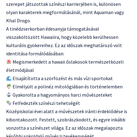
szerepet játszottak színészi karrierjében is, különösen
olyan karakterek megformálásánál, mint Aquaman vagy
Khal Drogo.
A tinédzserkorban édesanyja támogatásával
visszaköltözött Hawaiira, hogy közelebb kerülhessen
kulturális gyökereihez. Ez az időszak meghatározó volt
identitása formálódásában:
Megismerkedett a hawaii őslakosok természetközeli
életmódjával
Elsajátította a szörfözést és más vízi sportokat
Elmélyült a polinéz mitológiában és történelemben
Gyakorolta a hagyományos harci művészeteket
Felfedezték színészi tehetségét
Középiskolai évei alatt a művészetek iránti érdeklődése is
kibontakozott. Festett, szobrászkodott, és egyre inkább
vonzotta a színészet világa. Ez az időszak megalapozta
későbbi sokoldalú művészi tevékenységét.