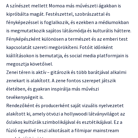
A színészet mellett Momoa más művészeti ágakban is
kipróbálta magát. Festészettel, szobrászattal és
fényképezéssel is foglalkozik, és ezekben a médiumokban
is megmutatkozik sajátos látásmódja és kulturális háttere.
Fényképészként különösen a természet és az emberi test
kapcsolatát szereti megörökíteni. Fotóit időnként
kiállításokon is bemutatja, és social media platformjain is
megosztja követőivel.
Zenei téren is aktív – gitározik és több barátjával alkalmi
zenekart is alakított. A zene fontos szerepet játszik
életében, és gyakran inspirálja más művészi
tevékenységeit is.
Rendezőként és producerként saját vizuális nyelvezetet
alakított ki, amely ötvözi a hollywoodi látványvilágot az
őslakos kultúrák szimbolikájával és esztétikájával. Ez a
fúzió egyedivé teszi alkotásait a filmipar mainstream