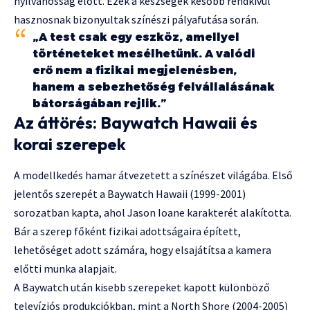
nyilvánosság előtt. Ezek a készségek később rendkívül
hasznosnak bizonyultak színészi pályafutása során.
„A test csak egy eszköz, amellyel
történeteket mesélhetünk. A valódi
erő nem a fizikai megjelenésben,
hanem a sebezhetőség felvállalásának
bátorságában rejlik.”
Az áttörés: Baywatch Hawaii és
korai szerepek
A modellkedés hamar átvezetett a színészet világába. Első
jelentős szerepét a Baywatch Hawaii (1999-2001)
sorozatban kapta, ahol Jason Ioane karakterét alakította.
Bár a szerep főként fizikai adottságaira épített,
lehetőséget adott számára, hogy elsajátítsa a kamera
előtti munka alapjait.
A Baywatch után kisebb szerepeket kapott különböző
televíziós produkciókban, mint a North Shore (2004-2005)