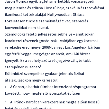
Jason Momoa egyik legfelismerhetőbb vonása egyedi
megjelenése és stílusa. Hosszú haja, szakálla és tetoválásai
ikonikussá tették alakját Hollywoodban. Stílusa
tökéletesen tükrözi személyiségét: vad, szabad és
konvenciókat nem követő.
Szemöldöke feletti jellegzetes sebhelye – amit sokan
karakterei részének gondolnak – valójában egy kocsmai
verekedés eredménye. 2008-ban egy Los Angeles-i bárban
egy férfi üveggel megvágta az arcát, ami 140 öltést
igényelt. Ez a sebhely azóta védjegyévé vált, és több
szerepében is látható.
Különböző szerepeihez gyakran jelentős fizikai
átalakulásokon megy keresztül:
A Conan, a barbár filmhez intenzív edzésprogramot
követett, hogy megfelelő izomzatot építsen
A Trónok harcában karakterének megfelelően hosszú
hajat és szakállt növesztett