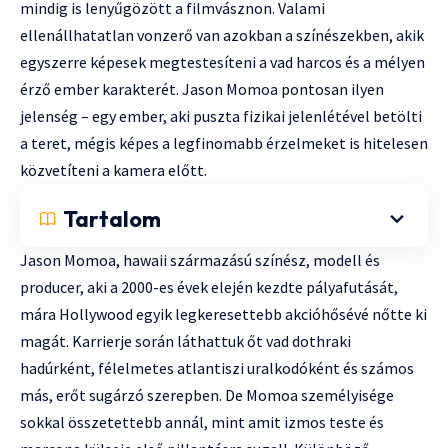
mindig is lenyűgözött a filmvásznon. Valami
ellenállhatatlan vonzerő van azokban a színészekben, akik
egyszerre képesek megtestesíteni a vad harcos és a mélyen
érző ember karakterét. Jason Momoa pontosan ilyen
jelenség – egy ember, aki puszta fizikai jelenlétével betölti
a teret, mégis képes a legfinomabb érzelmeket is hitelesen
közvetíteni a kamera előtt.
Tartalom
Jason Momoa, hawaii származású színész, modell és
producer, aki a 2000-es évek elején kezdte pályafutását,
mára Hollywood egyik legkeresettebb akcióhősévé nőtte ki
magát. Karrierje során láthattuk őt vad dothraki
hadúrként, félelmetes atlantiszi uralkodóként és számos
más, erőt sugárzó szerepben. De Momoa személyisége
sokkal összetettebb annál, mint amit izmos teste és