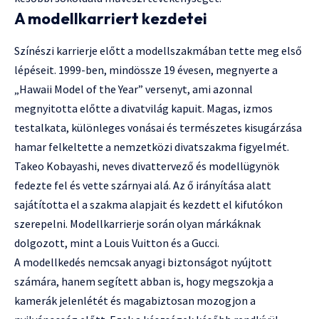
A modellkarriert kezdetei
Színészi karrierje előtt a modellszakmában tette meg első
lépéseit. 1999-ben, mindössze 19 évesen, megnyerte a
„Hawaii Model of the Year” versenyt, ami azonnal
megnyitotta előtte a divatvilág kapuit. Magas, izmos
testalkata, különleges vonásai és természetes kisugárzása
hamar felkeltette a nemzetközi divatszakma figyelmét.
Takeo Kobayashi, neves divattervező és modellügynök
fedezte fel és vette szárnyai alá. Az ő irányítása alatt
sajátította el a szakma alapjait és kezdett el kifutókon
szerepelni. Modellkarrierje során olyan márkáknak
dolgozott, mint a Louis Vuitton és a Gucci.
A modellkedés nemcsak anyagi biztonságot nyújtott
számára, hanem segített abban is, hogy megszokja a
kamerák jelenlétét és magabiztosan mozogjon a