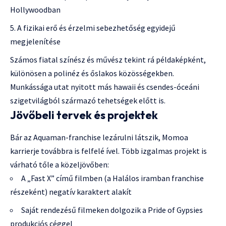
Hollywoodban
A fizikai erő és érzelmi sebezhetőség egyidejű
megjelenítése
Számos fiatal színész és művész tekint rá példaképként,
különösen a polinéz és őslakos közösségekben.
Munkássága utat nyitott más hawaii és csendes-óceáni
szigetvilágból származó tehetségek előtt is.
Jövőbeli tervek és projektek
Bár az Aquaman-franchise lezárulni látszik, Momoa
karrierje továbbra is felfelé ível. Több izgalmas projekt is
várható tőle a közeljövőben:
A „Fast X” című filmben (a Halálos iramban franchise
részeként) negatív karaktert alakít
Saját rendezésű filmeken dolgozik a Pride of Gypsies
produkciós céggel