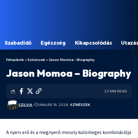
Szabadidő
Egészség
Kikapcsolódás
Utazá
Filmpiknik
»
Színészek
»
Jason Momoa – Biography
Jason Momoa – Biography
23 MIN READ
SZILVIA
JANUÁR 18, 2026
SZÍNÉSZEK
A nyers erő és a megnyerő mosoly különleges kombinációja