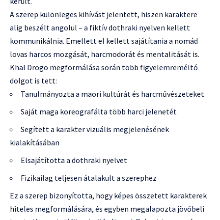
került.
A szerep különleges kihívást jelentett, hiszen karaktere
alig beszélt angolul – a fiktív dothraki nyelven kellett
kommunikálnia. Emellett el kellett sajátítania a nomád
lovas harcos mozgását, harcmodorát és mentalitását is.
Khal Drogo megformálása során több figyelemreméltó
dolgot is tett:
Tanulmányozta a maori kultúrát és harcművészeteket
Saját maga koreografálta több harci jelenetét
Segített a karakter vizuális megjelenésének
kialakításában
Elsajátította a dothraki nyelvet
Fizikailag teljesen átalakult a szerephez
Ez a szerep bizonyította, hogy képes összetett karakterek
hiteles megformálására, és egyben megalapozta jövőbeli