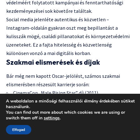
védelméért folytatott kampányai és fenntarthatósági
kezdeményezései sok követőre találtak.
Social media jelenléte autentikus és közvetlen –
Instagram-oldalán gyakran oszt meg bepillantást a
kulisszák mögé, családi pillanatokat és környezetvédelmi
üzeneteket. Ez a fajta hitelesség és közvetlenség
különösen vonzó a mai digitális korban.
Szakmai elismerések és díjak
Bár még nem kapott Oscar-jelölést, számos szakmai
elismerésben részesült karrierje során:
CinemaCon „Male Rising Star” díj (2011)
A weboldalon a minőségi felhasználói élmény érdekében sütiket
Canadian Screen Award jelölés a „Frontier” sorozatban
használunk.
You can find out more about which cookies we are using or
nyújtott alakításáért (2018)
switch them off in
settings
.
People’s Choice Award jelölések az Aquaman szerepéért
Elfogad
Teen Choice Award jelölések