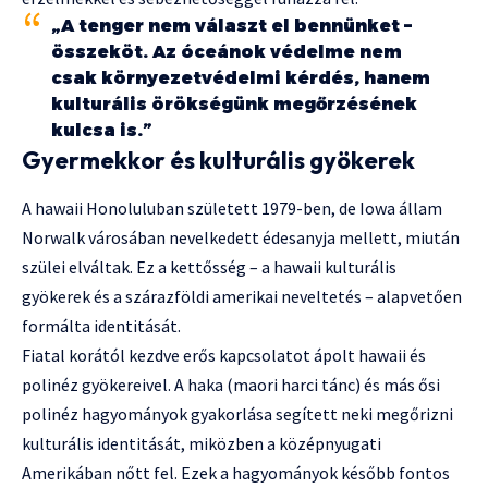
„A tenger nem választ el bennünket –
összeköt. Az óceánok védelme nem
csak környezetvédelmi kérdés, hanem
kulturális örökségünk megőrzésének
kulcsa is.”
Gyermekkor és kulturális gyökerek
A hawaii Honoluluban született 1979-ben, de Iowa állam
Norwalk városában nevelkedett édesanyja mellett, miután
szülei elváltak. Ez a kettősség – a hawaii kulturális
gyökerek és a szárazföldi amerikai neveltetés – alapvetően
formálta identitását.
Fiatal korától kezdve erős kapcsolatot ápolt hawaii és
polinéz gyökereivel. A haka (maori harci tánc) és más ősi
polinéz hagyományok gyakorlása segített neki megőrizni
kulturális identitását, miközben a középnyugati
Amerikában nőtt fel. Ezek a hagyományok később fontos