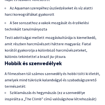
Az Aquaman szerepéhez úszóedzéseket és víz alatti
harci koreográfiákat gyakorolt
A See sorozathoz a vakok mozgását és érzékelési
technikáit tanulmányozta
Testi adottságai mellett mozgáskultúrája is kiemelkedő,
amit részben harcművészeti háttere magyaráz. Fiatal
korától gyakorolja a különböző harcművészeteket,
különös tekintettel a brazil jiu-jitsura.
Hobbik és szenvedélyek
A filmezésen túl számos szenvedély és hobbi tölti ki életét,
amelyek mind tükrözik kalandvágyó és szabadságszerető
természetét:
Sziklamászás és hegymászás (ez a szenvedélye
inspirálta a „The Climb” című valóságshow létrehozását)