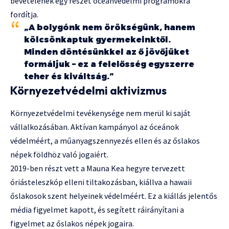
bevételének egy részét óceánvédelmi programokra
fordítja.
„A bolygónk nem örökségünk, hanem
kölcsönkaptuk gyermekeinktől.
Minden döntésünkkel az ő jövőjüket
formáljuk – ez a felelősség egyszerre
teher és kiváltság.”
Környezetvédelmi aktivizmus
Környezetvédelmi tevékenysége nem merül ki saját
vállalkozásában. Aktívan kampányol az óceánok
védelméért, a műanyagszennyezés ellen és az őslakos
népek földhöz való jogaiért.
2019-ben részt vett a Mauna Kea hegyre tervezett
óriásteleszkóp elleni tiltakozásban, kiállva a hawaii
őslakosok szent helyeinek védelméért. Ez a kiállás jelentős
média figyelmet kapott, és segített ráirányítani a
figyelmet az őslakos népek jogaira.