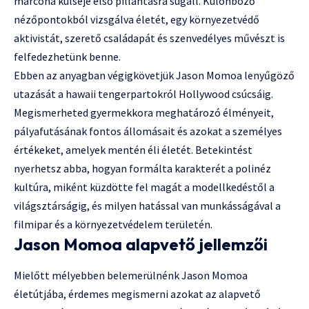
marcona külseje első pillantásra sugall. Különböző
nézőpontokból vizsgálva életét, egy környezetvédő
aktivistát, szerető családapát és szenvedélyes művészt is
felfedezhetünk benne.
Ebben az anyagban végigkövetjük Jason Momoa lenyűgöző
utazását a hawaii tengerpartokról Hollywood csúcsáig.
Megismerheted gyermekkora meghatározó élményeit,
pályafutásának fontos állomásait és azokat a személyes
értékeket, amelyek mentén éli életét. Betekintést
nyerhetsz abba, hogyan formálta karakterét a polinéz
kultúra, miként küzdötte fel magát a modellkedéstől a
világsztárságig, és milyen hatással van munkásságával a
filmipar és a környezetvédelem területén.
Jason Momoa alapvető jellemzői
Mielőtt mélyebben belemerülnénk Jason Momoa
életútjába, érdemes megismerni azokat az alapvető