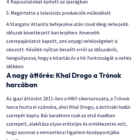
Kapcsolatokat épített az iparágban
Megértette a televíziós produkciók működését
A Stargate: Atlantis befejezése után rövid ideig nehezebb
időszak következett karrierjében. Kevesebb
szerepajánlatot kapott, ami anyagi nehézségeket is
okozott. Később nyíltan beszélt erről az időszakról,
hangsúlyozva, hogy a kitartás és a hit fontosságát a nehéz
időkben.
A nagy áttörés: Khal Drogo a Trónok
harcában
Az igazi áttörést 2011-ben a HBO sikersorozata, a Trónok
harca hozta el számára, ahol Khal Drogo, a dothraki hadúr
szerepét kapta. Bár karaktere csak az első évadban
szerepelt, alakítása olyan erőteljes és emlékezetes volt,
hogy azonnal a nemzetközi figyelem középpontjába