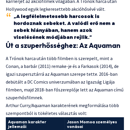
karrierjét az akciófilmek világában. A Trónok harca után
Hollywood egyik legkeresettebb akcióhősévé vált.
„A legfélelmetesebb harcosok is
hordoznak sebeket. A valódi erő nem a
sebek hiányában, hanem azok
viselésének módjában rejlik.”
Út a szuperhősséghez: Az Aquaman
A Trónok harca után több filmben is szerepelt, mint a
Conan, a barbár (2011) remake-je és a Farkasok (2014), de
igazi szupersztárrá az Aquaman szerepe tette. 2016-ban
debütált a DC Comics univerzumában az Igazság Ligája
filmben, majd 2018-ban főszereplője lett az Aquaman című
szuperhősfilmnek.
Arthur Curry/Aquaman karakterének megformálása több
szempontból is tökéletes választás volt:
Aquaman karakter
Jason Momoa személyes
jellemzői
vonásai