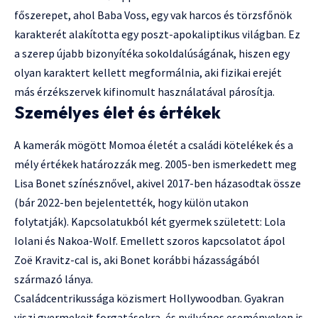
főszerepet, ahol Baba Voss, egy vak harcos és törzsfőnök
karakterét alakította egy poszt-apokaliptikus világban. Ez
a szerep újabb bizonyítéka sokoldalúságának, hiszen egy
olyan karaktert kellett megformálnia, aki fizikai erejét
más érzékszervek kifinomult használatával párosítja.
Személyes élet és értékek
A kamerák mögött Momoa életét a családi kötelékek és a
mély értékek határozzák meg. 2005-ben ismerkedett meg
Lisa Bonet színésznővel, akivel 2017-ben házasodtak össze
(bár 2022-ben bejelentették, hogy külön utakon
folytatják). Kapcsolatukból két gyermek született: Lola
Iolani és Nakoa-Wolf. Emellett szoros kapcsolatot ápol
Zoë Kravitz-cal is, aki Bonet korábbi házasságából
származó lánya.
Családcentrikussága közismert Hollywoodban. Gyakran
viszi gyermekeit forgatásokra, és nyilvános eseményeken is