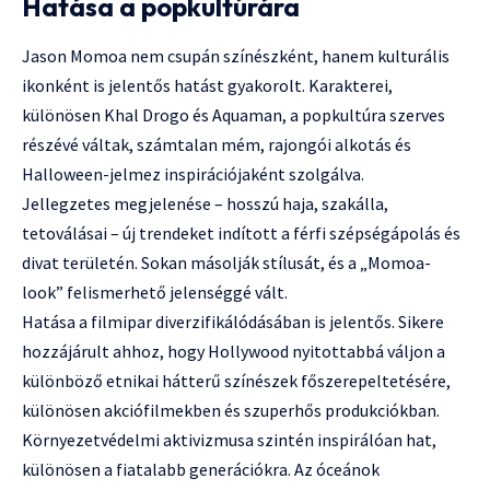
Hatása a popkultúrára
Jason Momoa nem csupán színészként, hanem kulturális
ikonként is jelentős hatást gyakorolt. Karakterei,
különösen Khal Drogo és Aquaman, a popkultúra szerves
részévé váltak, számtalan mém, rajongói alkotás és
Halloween-jelmez inspirációjaként szolgálva.
Jellegzetes megjelenése – hosszú haja, szakálla,
tetoválásai – új trendeket indított a férfi szépségápolás és
divat területén. Sokan másolják stílusát, és a „Momoa-
look” felismerhető jelenséggé vált.
Hatása a filmipar diverzifikálódásában is jelentős. Sikere
hozzájárult ahhoz, hogy Hollywood nyitottabbá váljon a
különböző etnikai hátterű színészek főszerepeltetésére,
különösen akciófilmekben és szuperhős produkciókban.
Környezetvédelmi aktivizmusa szintén inspirálóan hat,
különösen a fiatalabb generációkra. Az óceánok