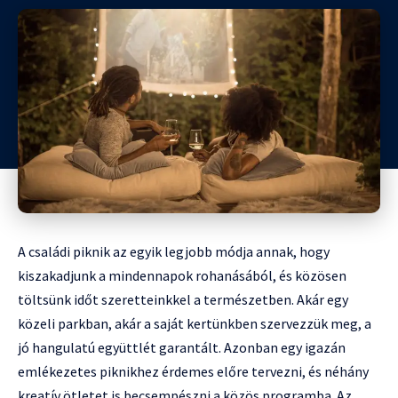
A családi piknik az egyik legjobb módja annak, hogy
kiszakadjunk a mindennapok rohanásából, és közösen
töltsünk időt szeretteinkkel a természetben. Akár egy
közeli parkban, akár a saját kertünkben szervezzük meg, a
jó hangulatú együttlét garantált. Azonban egy igazán
emlékezetes piknikhez érdemes előre tervezni, és néhány
kreatív ötletet is becsempészni a közös programba. Az