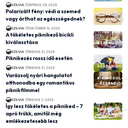
SZILVIA
ÁPRILIS 29, 2025
Polarizált fény: védi a szemed
EGÉSZSÉG
vagy árthat az egészségednek?
SZABADIDŐ
SZILVIA
OKTÓBER 14, 2025
A tökéletes piknikező bicikli
kiválasztása
SZABADIDŐ
SZILVIA
MÁJUS 21, 2025
Piknikezés rossz idő esetén
SZABADIDŐ
SZILVIA
MÁJUS 21, 2025
Varázsolj nyári hangulatot
KIKAPCSOLÓD
otthonodba egy romantikus
SZABADIDŐ
piknikfilmmel
SZILVIA
MÁJUS 2, 2025
Így lesz tökéletes a pikniked – 7
KIKAPCSOLÓD
apró trükk, amitől még
SZABADIDŐ
emlékezetesebb lesz