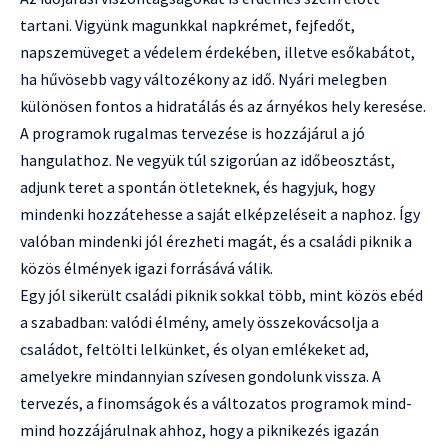
tartani. Vigyünk magunkkal napkrémet, fejfedőt,
napszemüveget a védelem érdekében, illetve esőkabátot,
ha hűvösebb vagy változékony az idő. Nyári melegben
különösen fontos a hidratálás és az árnyékos hely keresése.
A programok rugalmas tervezése is hozzájárul a jó
hangulathoz. Ne vegyük túl szigorúan az időbeosztást,
adjunk teret a spontán ötleteknek, és hagyjuk, hogy
mindenki hozzátehesse a saját elképzeléseit a naphoz. Így
valóban mindenki jól érezheti magát, és a családi piknik a
közös élmények igazi forrásává válik.
Egy jól sikerült családi piknik sokkal több, mint közös ebéd
a szabadban: valódi élmény, amely összekovácsolja a
családot, feltölti lelkünket, és olyan emlékeket ad,
amelyekre mindannyian szívesen gondolunk vissza. A
tervezés, a finomságok és a változatos programok mind-
mind hozzájárulnak ahhoz, hogy a piknikezés igazán