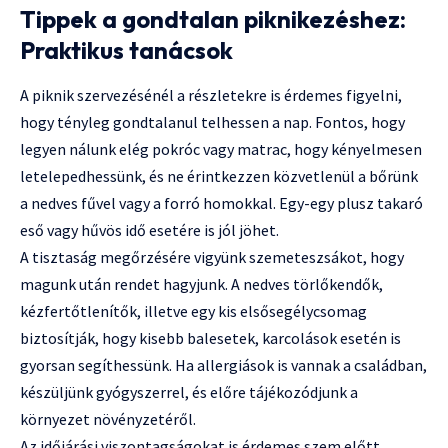
Tippek a gondtalan piknikezéshez:
Praktikus tanácsok
A piknik szervezésénél a részletekre is érdemes figyelni,
hogy tényleg gondtalanul telhessen a nap. Fontos, hogy
legyen nálunk elég pokróc vagy matrac, hogy kényelmesen
letelepedhessünk, és ne érintkezzen közvetlenül a bőrünk
a nedves fűvel vagy a forró homokkal. Egy-egy plusz takaró
eső vagy hűvös idő esetére is jól jöhet.
A tisztaság megőrzésére vigyünk szemeteszsákot, hogy
magunk után rendet hagyjunk. A nedves törlőkendők,
kézfertőtlenítők, illetve egy kis elsősegélycsomag
biztosítják, hogy kisebb balesetek, karcolások esetén is
gyorsan segíthessünk. Ha allergiások is vannak a családban,
készüljünk gyógyszerrel, és előre tájékozódjunk a
környezet növényzetéről.
Az időjárási viszontagságokat is érdemes szem előtt