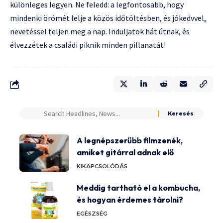
különleges legyen. Ne feledd: a legfontosabb, hogy
mindenki örömét lelje a közös időtöltésben, és jókedvvel,
nevetéssel teljen meg a nap. Induljatok hát útnak, és
élvezzétek a családi piknik minden pillanatát!
A legnépszerűbb filmzenék,
amiket gitárral adnak elő
KIKAPCSOLÓDÁS
Meddig tartható el a kombucha,
és hogyan érdemes tárolni?
EGÉSZSÉG