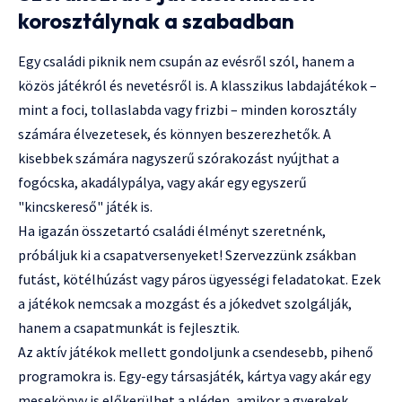
korosztálynak a szabadban
Egy családi piknik nem csupán az evésről szól, hanem a
közös játékról és nevetésről is. A klasszikus labdajátékok –
mint a foci, tollaslabda vagy frizbi – minden korosztály
számára élvezetesek, és könnyen beszerezhetők. A
kisebbek számára nagyszerű szórakozást nyújthat a
fogócska, akadálypálya, vagy akár egy egyszerű
"kincskereső" játék is.
Ha igazán összetartó családi élményt szeretnénk,
próbáljuk ki a csapatversenyeket! Szervezzünk zsákban
futást, kötélhúzást vagy páros ügyességi feladatokat. Ezek
a játékok nemcsak a mozgást és a jókedvet szolgálják,
hanem a csapatmunkát is fejlesztik.
Az aktív játékok mellett gondoljunk a csendesebb, pihenő
programokra is. Egy-egy társasjáték, kártya vagy akár egy
mesekönyv is előkerülhet a pléden, amikor a gyerekek