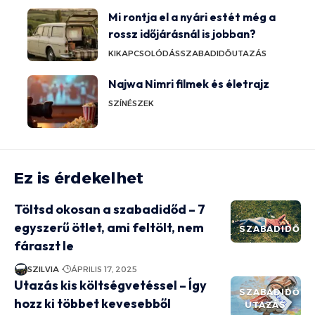
Mi rontja el a nyári estét még a
rossz időjárásnál is jobban?
KIKAPCSOLÓDÁS
SZABADIDŐ
UTAZÁS
Najwa Nimri filmek és életrajz
SZÍNÉSZEK
Ez is érdekelhet
Töltsd okosan a szabadidőd – 7
egyszerű ötlet, ami feltölt, nem
SZABADIDŐ
fáraszt le
SZILVIA
ÁPRILIS 17, 2025
Utazás kis költségvetéssel – Így
SZABADIDŐ
hozz ki többet kevesebből
UTAZÁS