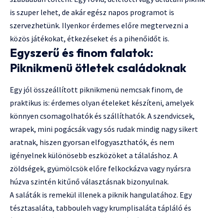
is szuper lehet, de akár egész napos programot is
szervezhetünk. Ilyenkor érdemes előre megtervezni a
közös játékokat, étkezéseket és a pihenőidőt is.
Egyszerű és finom falatok:
Piknikmenü ötletek családoknak
Egy jól összeállított piknikmenü nemcsak finom, de
praktikus is: érdemes olyan ételeket készíteni, amelyek
könnyen csomagolhatók és szállíthatók. A szendvicsek,
wrapek, mini pogácsák vagy sós rudak mindig nagy sikert
aratnak, hiszen gyorsan elfogyaszthatók, és nem
igényelnek különösebb eszközöket a tálaláshoz. A
zöldségek, gyümölcsök előre felkockázva vagy nyársra
húzva szintén kitűnő választásnak bizonyulnak.
A saláták is remekül illenek a piknik hangulatához. Egy
tésztasaláta, tabbouleh vagy krumplisaláta tápláló és