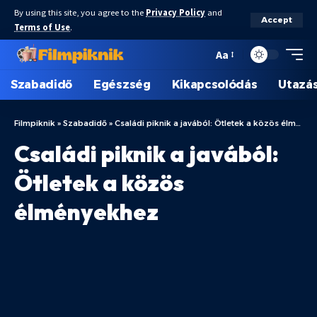
By using this site, you agree to the
Privacy Policy
and
Accept
Terms of Use
.
Aa
Szabadidő
Egészség
Kikapcsolódás
Utazá
Filmpiknik
»
Szabadidő
»
Családi piknik a javából: Ötletek a közös élményekhez
Családi piknik a javából:
Ötletek a közös
élményekhez