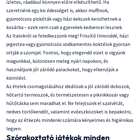
ízletes, ráadásul könnyen előre elkészíthető. Ha
szeretnénk egy kis édességet is, akkor muffinok,
gyümölcsös piskóták vagy házi kekszek kerülhetnek a
kosárba – ezek nem csak a gyerekek kedvencei lesznek.
Az italokról se feledkezzünk meg! Frissítő limonádé, házi
jegestea vagy gyümölcsös vodkamentes koktélok gyorsan
oltják a szomjat. Fontos, hogy elegendő vizet is vigyünk
magunkkal, különösen meleg nyári napokon, és
használjunk jól záródó palackokat, hogy elkerüljük a
kiömlést.
Az ételek csomagolásához ideálisak a jól záródó dobozok,
hőtartó termoszok, és természetesen a piknikkosár vagy
hűtőtáska sem maradhat el. Ne felejtsünk el szalvétát,
nedves törlőkendőt, valamint evőeszközöket is bepakolni,
hogy az étkezés mindenki számára kényelmes és higiénikus
legyen.
Szórakoztató játékok minden