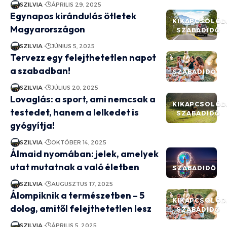
SZILVIA
ÁPRILIS 29, 2025
Egynapos kirándulás ötletek
KIKAPCSOLÓD
Magyarországon
SZABADIDŐ
SZILVIA
JÚNIUS 5, 2025
Tervezz egy felejthetetlen napot
a szabadban!
SZABADIDŐ
SZILVIA
JÚLIUS 20, 2025
Lovaglás: a sport, ami nemcsak a
KIKAPCSOLÓD
testedet, hanem a lelkedet is
SZABADIDŐ
gyógyítja!
SZILVIA
OKTÓBER 14, 2025
Álmaid nyomában: jelek, amelyek
utat mutatnak a való életben
SZABADIDŐ
SZILVIA
AUGUSZTUS 17, 2025
Álompiknik a természetben – 5
KIKAPCSOLÓD
dolog, amitől felejthetetlen lesz
SZABADIDŐ
SZILVIA
ÁPRILIS 5, 2025