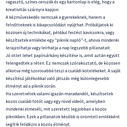
ragasztó, színes ceruzák és egy kartonlap is elég, hogy a
kreativitás szárnyra kapjon.
A kézműveskedés nemcsak a gyerekeknek, hanem a
felnőtteknek is kikapcsolódást nyújthat. Próbáljatok ki
közösen új technikákat, például festést kavicsokra, vagy
készítsetek emlékbe egy "piknik napló"-t, ahova mindenki
lerajzolhatja vagy leírhatja a nap legszebb pillanatait.
Jó ötlet lehet papírsárkány készítése is, amit aztán együtt
felengedtek a réten. Ez nemcsak szórakoztató, de közösen
alkotva még szorosabbá teszi a családi kötelékeket. A saját
készítésű játékokkal való játszás még különlegesebb
élményt ad a piknik során.
Ha szeretnétek valami igazán maradandót, készítsetek
közös családi fotót vagy egy rövid videót, amelyben
mindenki elmeséli, mit szeretett legjobban a közös
piknikben. Ezek a pillanatok később is örömteli emlékként
segítik felidézni a közös élményt.