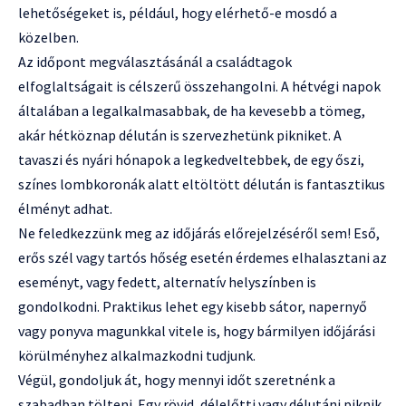
lehetőségeket is, például, hogy elérhető-e mosdó a
közelben.
Az időpont megválasztásánál a családtagok
elfoglaltságait is célszerű összehangolni. A hétvégi napok
általában a legalkalmasabbak, de ha kevesebb a tömeg,
akár hétköznap délután is szervezhetünk pikniket. A
tavaszi és nyári hónapok a legkedveltebbek, de egy őszi,
színes lombkoronák alatt eltöltött délután is fantasztikus
élményt adhat.
Ne feledkezzünk meg az időjárás előrejelzéséről sem! Eső,
erős szél vagy tartós hőség esetén érdemes elhalasztani az
eseményt, vagy fedett, alternatív helyszínben is
gondolkodni. Praktikus lehet egy kisebb sátor, napernyő
vagy ponyva magunkkal vitele is, hogy bármilyen időjárási
körülményhez alkalmazkodni tudjunk.
Végül, gondoljuk át, hogy mennyi időt szeretnénk a
szabadban tölteni. Egy rövid, délelőtti vagy délutáni piknik