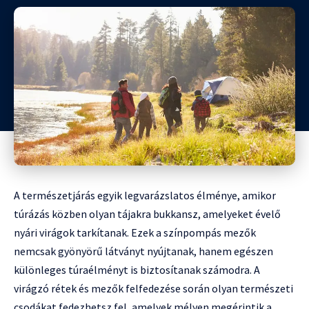
A természetjárás egyik legvarázslatos élménye, amikor
túrázás közben olyan tájakra bukkansz, amelyeket évelő
nyári virágok tarkítanak. Ezek a színpompás mezők
nemcsak gyönyörű látványt nyújtanak, hanem egészen
különleges túraélményt is biztosítanak számodra. A
virágzó rétek és mezők felfedezése során olyan természeti
csodákat fedezhetsz fel, amelyek mélyen megérintik a