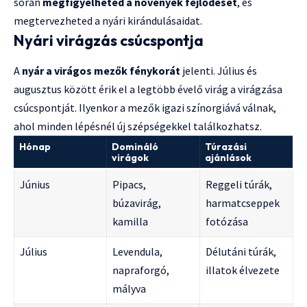
során
megfigyelheted a növények fejlődését
, és
megtervezheted a nyári kirándulásaidat.
Nyári virágzás csúcspontja
A
nyár a virágos mezők fénykorát
jelenti. Július és
augusztus között érik el a legtöbb évelő virág a virágzása
csúcspontját. Ilyenkor a mezők igazi színorgiává válnak,
ahol minden lépésnél új szépségekkel találkozhatsz.
Hónap
Domináló
Túrazási
virágok
ajánlások
Június
Pipacs,
Reggeli túrák,
búzavirág,
harmatcseppek
kamilla
fotózása
Július
Levendula,
Délutáni túrák,
napraforgó,
illatok élvezete
mályva