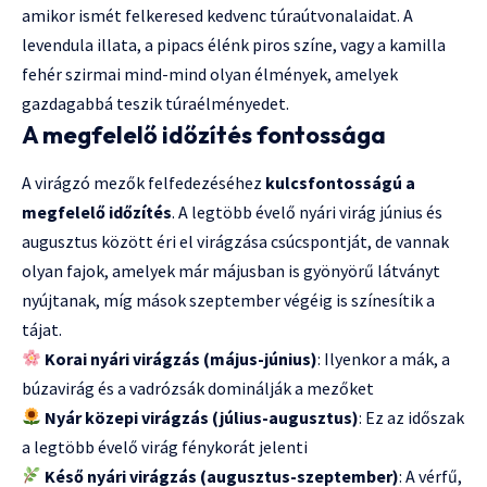
amikor ismét felkeresed kedvenc túraútvonalaidat. A
levendula illata, a pipacs élénk piros színe, vagy a kamilla
fehér szirmai mind-mind olyan élmények, amelyek
gazdagabbá teszik túraélményedet.
A megfelelő időzítés fontossága
A virágzó mezők felfedezéséhez
kulcsfontosságú a
megfelelő időzítés
. A legtöbb évelő nyári virág június és
augusztus között éri el virágzása csúcspontját, de vannak
olyan fajok, amelyek már májusban is gyönyörű látványt
nyújtanak, míg mások szeptember végéig is színesítik a
tájat.
Korai nyári virágzás (május-június)
: Ilyenkor a mák, a
búzavirág és a vadrózsák dominálják a mezőket
Nyár közepi virágzás (július-augusztus)
: Ez az időszak
a legtöbb évelő virág fénykorát jelenti
Késő nyári virágzás (augusztus-szeptember)
: A vérfű,