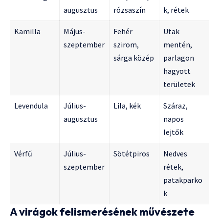
augusztus
rózsaszín
k, rétek
Kamilla
Május-
Fehér
Utak
szeptember
szirom,
mentén,
sárga közép
parlagon
hagyott
területek
Levendula
Július-
Lila, kék
Száraz,
augusztus
napos
lejtők
Vérfű
Július-
Sötétpiros
Nedves
szeptember
rétek,
patakparko
k
A virágok felismerésének művészete