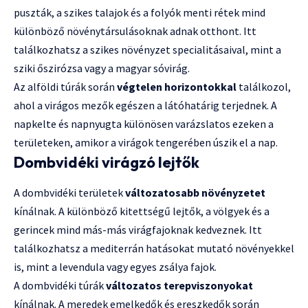
puszták, a szikes talajok és a folyók menti rétek mind
különböző növénytársulásoknak adnak otthont. Itt
találkozhatsz a szikes növényzet specialitásaival, mint a
sziki őszirózsa vagy a magyar sóvirág.
Az alföldi túrák során
végtelen horizontokkal
találkozol,
ahol a virágos mezők egészen a látóhatárig terjednek. A
napkelte és napnyugta különösen varázslatos ezeken a
területeken, amikor a virágok tengerében úszik el a nap.
Dombvidéki virágzó lejtők
A dombvidéki területek
változatosabb növényzetet
kínálnak. A különböző kitettségű lejtők, a völgyek és a
gerincek mind más-más virágfajoknak kedveznek. Itt
találkozhatsz a mediterrán hatásokat mutató növényekkel
is, mint a levendula vagy egyes zsálya fajok.
A dombvidéki túrák
változatos terepviszonyokat
kínálnak. A meredek emelkedők és ereszkedők során