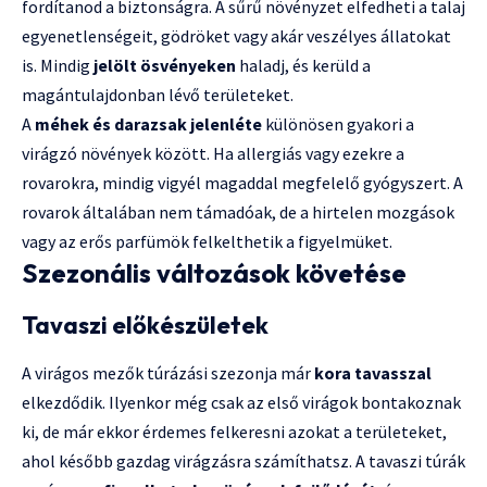
fordítanod a biztonságra. A sűrű növényzet elfedheti a talaj
egyenetlenségeit, gödröket vagy akár veszélyes állatokat
is. Mindig
jelölt ösvényeken
haladj, és kerüld a
magántulajdonban lévő területeket.
A
méhek és darazsak jelenléte
különösen gyakori a
virágzó növények között. Ha allergiás vagy ezekre a
rovarokra, mindig vigyél magaddal megfelelő gyógyszert. A
rovarok általában nem támadóak, de a hirtelen mozgások
vagy az erős parfümök felkelthetik a figyelmüket.
Szezonális változások követése
Tavaszi előkészületek
A virágos mezők túrázási szezonja már
kora tavasszal
elkezdődik. Ilyenkor még csak az első virágok bontakoznak
ki, de már ekkor érdemes felkeresni azokat a területeket,
ahol később gazdag virágzásra számíthatsz. A tavaszi túrák