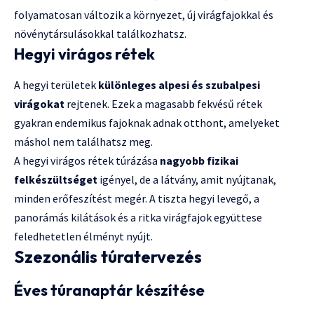
folyamatosan változik a környezet, új virágfajokkal és
növénytársulásokkal találkozhatsz.
Hegyi virágos rétek
A hegyi területek
különleges alpesi és szubalpesi
virágokat
rejtenek. Ezek a magasabb fekvésű rétek
gyakran endemikus fajoknak adnak otthont, amelyeket
máshol nem találhatsz meg.
A hegyi virágos rétek túrázása
nagyobb fizikai
felkészültséget
igényel, de a látvány, amit nyújtanak,
minden erőfeszítést megér. A tiszta hegyi levegő, a
panorámás kilátások és a ritka virágfajok együttese
feledhetetlen élményt nyújt.
Szezonális túratervezés
Éves túranaptár készítése