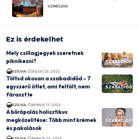
SZÍNÉSZEK
Ez is érdekelhet
Mely csillagjegyek szeretnek
piknikezni?
SZABADIDŐ
SZILVIA
JÚLIUS 25, 2025
Töltsd okosan a szabadidőd – 7
egyszerű ötlet, ami feltölt, nem
SZABADIDŐ
fáraszt le
SZILVIA
ÁPRILIS 17, 2025
A bőrápolás holisztikus
megközelítése: Több mint krémek
SZABADIDŐ
és pakolások
SZILVIA
ÁPRILIS 24, 2025