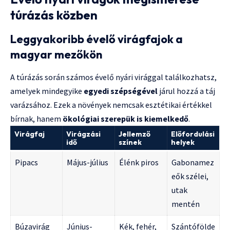
túrázás közben
Leggyakoribb évelő virágfajok a
magyar mezőkön
A túrázás során számos évelő nyári virággal találkozhatsz,
amelyek mindegyike
egyedi szépségével
járul hozzá a táj
varázsához. Ezek a növények nemcsak esztétikai értékkel
bírnak, hanem
ökológiai szerepük is kiemelkedő
.
Virágfaj
Virágzási
Jellemző
Előfordulási
idő
színek
helyek
Pipacs
Május-július
Élénk piros
Gabonamez
eők szélei,
utak
mentén
Búzavirág
Június-
Kék, fehér,
Szántófölde