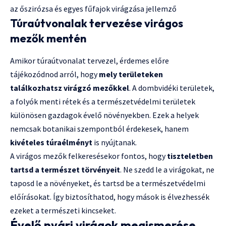
az őszirózsa és egyes fűfajok virágzása jellemző
Túraútvonalak tervezése virágos
mezők mentén
Amikor túraútvonalat tervezel, érdemes előre
tájékozódnod arról, hogy
mely területeken
találkozhatsz virágzó mezőkkel
. A dombvidéki területek,
a folyók menti rétek és a természetvédelmi területek
különösen gazdagok évelő növényekben. Ezek a helyek
nemcsak botanikai szempontból érdekesek, hanem
kivételes túraélményt
is nyújtanak.
A virágos mezők felkeresésekor fontos, hogy
tiszteletben
tartsd a természet törvényeit
. Ne szedd le a virágokat, ne
taposd le a növényeket, és tartsd be a természetvédelmi
előírásokat. Így biztosíthatod, hogy mások is élvezhessék
ezeket a természeti kincseket.
Évelő nyári virágok megismerése