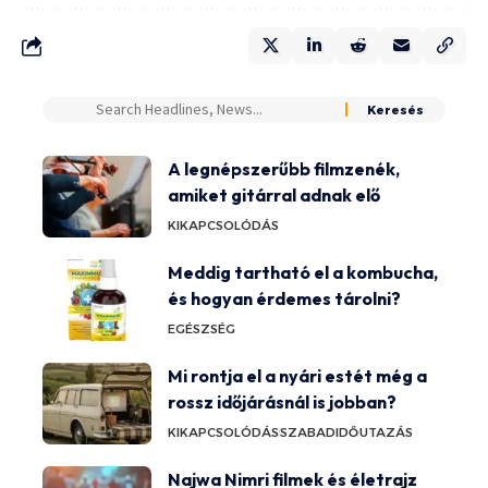
A legnépszerűbb filmzenék,
amiket gitárral adnak elő
KIKAPCSOLÓDÁS
Meddig tartható el a kombucha,
és hogyan érdemes tárolni?
EGÉSZSÉG
Mi rontja el a nyári estét még a
rossz időjárásnál is jobban?
KIKAPCSOLÓDÁS
SZABADIDŐ
UTAZÁS
Najwa Nimri filmek és életrajz