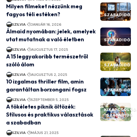
Milyen filmeket nézzünk meg
fagyos téli estéken?
SZABADIDŐ
SZILVIA
JANUÁR 16, 2026
Álmaid nyomában: jelek, amelyek
utat mutatnak a való életben
SZABADIDŐ
SZILVIA
AUGUSZTUS 17, 2025
A 15 leggyakoribb természetről
szóló álom
SZABADIDŐ
SZILVIA
AUGUSZTUS 2, 2025
10 izgalmas thriller film, amin
garantáltan borzongani fogsz
SZABADIDŐ
SZILVIA
SZEPTEMBER 5, 2025
A tökéletes piknik öltözék:
KIKAPCSOLÓD
Stílusos és praktikus választások
SZABADIDŐ
a szabadban
SZILVIA
MÁJUS 21, 2025