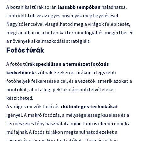
A botanikai túrák során
lassabb tempóban
haladhatsz,
több időt töltve az egyes növények megfigyelésével.
Nagyítólencsével vizsgálhatod meg a virágok felépítését,
megtanulhatod a botanikai terminológiát és megértheted
a növények alkalmazkodási stratégiáit.
Fotós túrák
A fotós túrák
speciálisan a természetfotózás
kedvelőinek
szólnak. Ezeken a túrákon a legszebb
fotóhelyek felkeresése a cél, és a vezetők ismerik azokat a
pontokat, ahol a legspektakulárisabb felvételeket
készítheted.
A virágos mezők fotózása
különleges technikákat
igényel. A makró fotózás, a mélységélesség kezelése és a
természetes fény használata mind fontos elemei ennek a
műfajnak. A fotós túrákon megtanulhatod ezeket a
technikákat és gyakorolhatod őket a természetben.