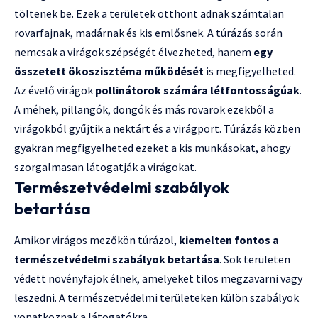
töltenek be. Ezek a területek otthont adnak számtalan
rovarfajnak, madárnak és kis emlősnek. A túrázás során
nemcsak a virágok szépségét élvezheted, hanem
egy
összetett ökoszisztéma működését
is megfigyelheted.
Az évelő virágok
pollinátorok számára létfontosságúak
.
A méhek, pillangók, dongók és más rovarok ezekből a
virágokból gyűjtik a nektárt és a virágport. Túrázás közben
gyakran megfigyelheted ezeket a kis munkásokat, ahogy
szorgalmasan látogatják a virágokat.
Természetvédelmi szabályok
betartása
Amikor
virágos mezőkön túrázol
,
kiemelten fontos a
természetvédelmi szabályok betartása
. Sok területen
védett növényfajok élnek, amelyeket tilos megzavarni vagy
leszedni. A természetvédelmi területeken külön szabályok
vonatkoznak a látogatókra.