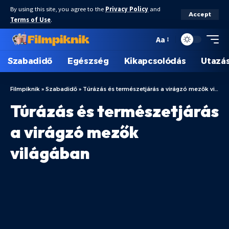
By using this site, you agree to the
Privacy Policy
and
Accept
Terms of Use
.
Aa
Szabadidő
Egészség
Kikapcsolódás
Utazá
Filmpiknik
»
Szabadidő
»
Túrázás és természetjárás a virágzó mezők világában
Túrázás és természetjárás
a virágzó mezők
világában