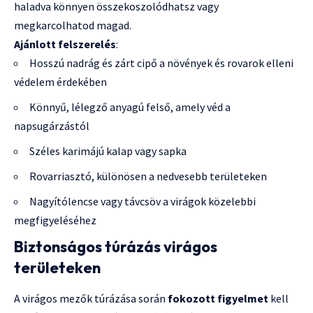
haladva könnyen összekoszolódhatsz vagy
megkarcolhatod magad.
Ajánlott felszerelés
:
Hosszú nadrág és zárt cipő a növények és rovarok elleni
védelem érdekében
Könnyű, lélegző anyagú felső, amely véd a
napsugárzástól
Széles karimájú kalap vagy sapka
Rovarriasztó, különösen a nedvesebb területeken
Nagyítólencse vagy távcsöv a virágok közelebbi
megfigyeléséhez
Biztonságos túrázás virágos
területeken
A virágos mezők túrázása során
fokozott figyelmet
kell