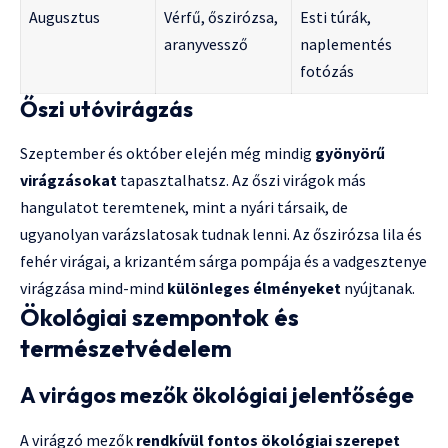
Augusztus
Vérfű, őszirózsa,
Esti túrák,
aranyvessző
naplementés
fotózás
Őszi utóvirágzás
Szeptember és október elején még mindig
gyönyörű
virágzásokat
tapasztalhatsz. Az őszi virágok más
hangulatot teremtenek, mint a nyári társaik, de
ugyanolyan varázslatosak tudnak lenni. Az őszirózsa lila és
fehér virágai, a krizantém sárga pompája és a vadgesztenye
virágzása mind-mind
különleges élményeket
nyújtanak.
Ökológiai szempontok és
természetvédelem
A virágos mezők ökológiai jelentősége
A virágzó mezők
rendkívül fontos ökológiai szerepet