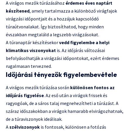
A virágos mezők túrázásához
érdemes éves naptárt
készítened
, amely tartalmazza a különböző virágfajok
virágzási időpontjait és a hozzájuk kapcsolódó
túraútvonalakat. Így biztosíthatod, hogy minden
évszakban megtaláld a legszebb virágzásokat.
A túranaptár készítésekor
vedd figyelembe a helyi
klimatikus viszonyokat
is. Az időjárás változásai
befolyásolhatják a virágzási időpontokat, ezért érdemes
rugalmasan tervezned.
Időjárási tényezők figyelembevétele
A virágos mezők túrázása során
különösen fontos az
időjárás figyelése
. Az eső után a virágok frissek és
ragyogóak, de a sáros talaj megnehezítheti a túrázást. A
száraz időszakokban a virágok hamarabb elvirágozhatnak,
de a túraviszonyok ideálisak.
A
szélviszonyok
is fontosak, különösen a fotózás