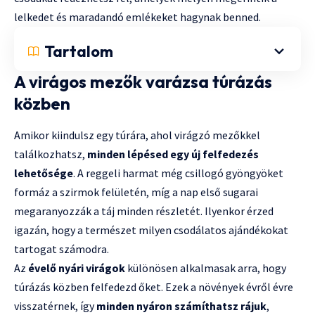
lelkedet és maradandó emlékeket hagynak benned.
Tartalom
A virágos mezők varázsa túrázás
közben
Amikor kiindulsz egy túrára, ahol virágzó mezőkkel
találkozhatsz,
minden lépésed egy új felfedezés
lehetősége
. A reggeli harmat még csillogó gyöngyöket
formáz a szirmok felületén, míg a nap első sugarai
megaranyozzák a táj minden részletét. Ilyenkor érzed
igazán, hogy a természet milyen csodálatos ajándékokat
tartogat számodra.
Az
évelő nyári virágok
különösen alkalmasak arra, hogy
túrázás közben felfedezd őket. Ezek a növények évről évre
visszatérnek, így
minden nyáron számíthatsz rájuk
,