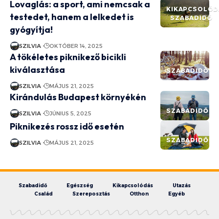
Lovaglás: a sport, ami nemcsak a
KIKAPCSOLÓD
testedet, hanem a lelkedet is
SZABADIDŐ
gyógyítja!
SZILVIA
OKTÓBER 14, 2025
A tökéletes piknikező bicikli
kiválasztása
SZABADIDŐ
SZILVIA
MÁJUS 21, 2025
Kirándulás Budapest környékén
SZABADIDŐ
SZILVIA
JÚNIUS 5, 2025
Piknikezés rossz idő esetén
SZABADIDŐ
SZILVIA
MÁJUS 21, 2025
Szabadidő
Egészség
Kikapcsolódás
Utazás
Család
Szereposztás
Otthon
Egyéb