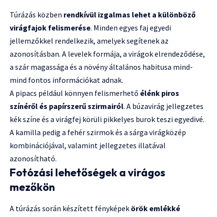
Túrázás közben
rendkívül izgalmas lehet a különböző
virágfajok felismerése
. Minden egyes faj egyedi
jellemzőkkel rendelkezik, amelyek segítenek az
azonosításban. A levelek formája, a virágok elrendeződése,
a szár magassága és a növény általános habitusa mind-
mind fontos információkat adnak.
A pipacs például könnyen felismerhető
élénk piros
színéről és papírszerű szirmairól
. A búzavirág jellegzetes
kék színe és a virágfej körüli pikkelyes burok teszi egyedivé.
A kamilla pedig a fehér szirmok és a sárga virágközép
kombinációjával, valamint jellegzetes illatával
azonosítható.
Fotózási lehetőségek a virágos
mezőkön
A túrázás során készített fényképek
örök emlékké