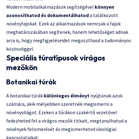
Modern mobilalkalmazások segítségével
könnyen
azonosíthatod és dokumentálhatod
a találkozott
növényfajokat. Ezek az alkalmazások nemcsak a fajok
meghatározásában segítenek, hanem lehetőséget adnak
arra is, hogy megfigyeléseidet megoszthasd a tudományos
közösséggel.
Speciális túratípusok virágos
mezőkön
Botanikai túrák
A botanikai túrák
különleges élményt
nyújtanak azok
számára, akik mélyebben szeretnék megismerni a
növényvilágot. Ezeken a túrákon szakértő vezetővel
fedezheted fel a virágos mezők titkait, megtanulhatod a
növények felismerését és megismerheted ökológiai
kapcsolataikat.