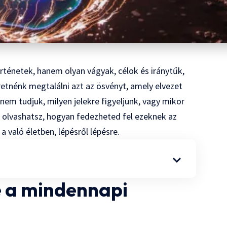
ténetek, hanem olyan vágyak, célok és iránytűk,
etnénk megtalálni azt az ösvényt, amely elvezet
em tudjuk, milyen jelekre figyeljünk, vagy mikor
l olvashatsz, hogyan fedezheted fel ezeknek az
a való életben, lépésről lépésre.
e a mindennapi