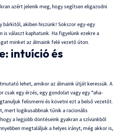
an azért jelenik meg, hogy segítsen eligazodni
y bárkitől, akiben hiszünk! Sokszor egy-egy
 is választ kaphatunk. Ha figyelünk ezekre a
ogat minket az álmaink felé vezető úton.
: intuíció és
útmutató lehet, amikor az álmaink útját keressük. A
 csak egy érzés, egy gondolat vagy egy “aha-
tanuljuk felismerni és követni ezt a belső vezetőt.
, mert logikusabbnak tűnik a racionális
 hogy a legjobb döntéseink gyakran a szívünkből
nnyebben megtaláljuk a helyes irányt, még akkor is,