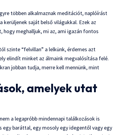
 Egyre többen alkalmaznak meditációt, naplóírást
kerüljenek saját belső világukkal. Ezek az
t, hogy meghalljuk, mi az, ami igazán fontos
l szinte “felvillan” a lelkünk, érdemes azt
ely elindít minket az álmaink megvalósítása felé.
kran jobban tudja, merre kell mennünk, mint
ások, amelyek utat
nem a legapróbb mindennapi találkozások is
s egy baráttal, egy mosoly egy idegentől vagy egy