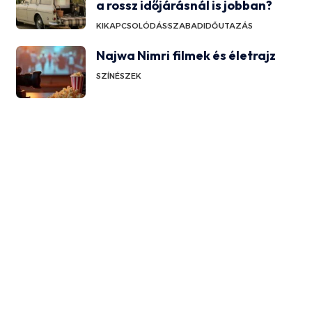
a rossz időjárásnál is jobban?
KIKAPCSOLÓDÁS
SZABADIDŐ
UTAZÁS
Najwa Nimri filmek és életrajz
SZÍNÉSZEK