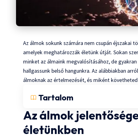
Az álmok sokunk számára nem csupán éjszakai tör
amelyek meghatározzák életünk útját. Sokan szer
minket az álmaink megvalósításához, de gyakran n
hallgassunk belső hangunkra. Az alábbiakban arró
álmoknak az értelmezését
, és miként követheted 
Tartalom
Az álmok jelentőség
életünkben