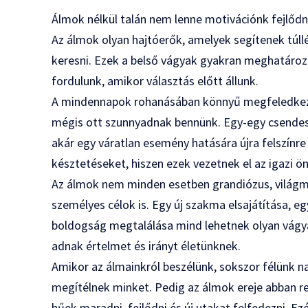
Álmok nélkül talán nem lenne motivációnk fejlődn
Az álmok olyan hajtóerők, amelyek segítenek túl
keresni. Ezek a belső vágyak gyakran meghatáro
fordulunk, amikor választás előtt állunk.
A mindennapok rohanásában könnyű megfeledkezni
mégis ott szunnyadnak bennünk. Egy-egy csendes p
akár egy váratlan esemény hatására újra felszínre
késztetéseket, hiszen ezek vezetnek el az igazi
Az álmok nem minden esetben grandiózus, világme
személyes célok is. Egy új szakma elsajátítása, 
boldogság megtalálása mind lehetnek olyan vágy
adnak értelmet és irányt életünknek.
Amikor az álmainkról beszélünk, sokszor félünk n
megítélnek minket. Pedig az álmok ereje abban r
hűek maradni, fejlődni és új utakat felfedezni. E