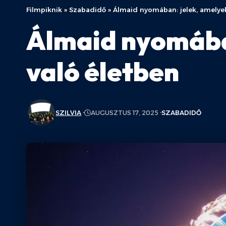
Filmpiknik
»
Szabadidő
»
Álmaid nyomában: jelek, amelyek
Álmaid nyomában
való életben
SZILVIA
AUGUSZTUS 17, 2025
SZABADIDŐ