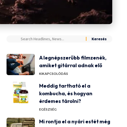
A legnépszerűbb filmzenék,
amiket gitárral adnak elő
KIKAPCSOLÓDÁS
Meddig tartható el a
kombucha, és hogyan
érdemes tárolni?
EGÉSZSÉG
Mi rontja el a nyári estét még