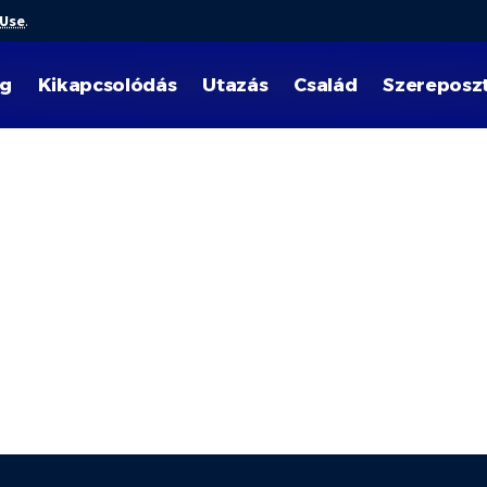
 Use
.
ég
Kikapcsolódás
Utazás
Család
Szereposz