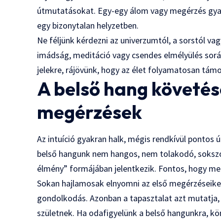
útmutatásokat. Egy-egy álom vagy megérzés gyakr
egy bizonytalan helyzetben.
Ne féljünk kérdezni az univerzumtól, a sorstól vag
imádság, meditáció vagy csendes elmélyülés során
jelekre, rájövünk, hogy az élet folyamatosan tám
A belső hang követése
megérzések
Az intuíció gyakran halk, mégis rendkívül pontos 
belső hangunk nem hangos, nem tolakodó, sokszor
élmény” formájában jelentkezik. Fontos, hogy meg
Sokan hajlamosak elnyomni az első megérzéseiket
gondolkodás. Azonban a tapasztalat azt mutatja,
születnek. Ha odafigyelünk a belső hangunkra, kö