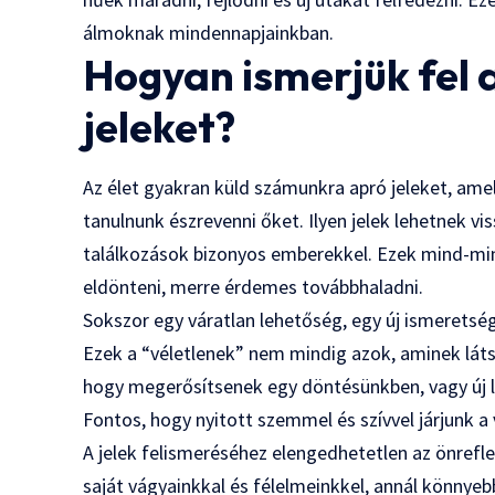
álmoknak mindennapjainkban.
Hogyan ismerjük fel 
jeleket?
Az élet gyakran küld számunkra apró jeleket, ame
tanulnunk észrevenni őket. Ilyen jelek lehetnek v
találkozások bizonyos emberekkel. Ezek mind-mi
eldönteni, merre érdemes továbbhaladni.
Sokszor egy váratlan lehetőség, egy új ismeretség,
Ezek a “véletlenek” nem mindig azok, aminek látsz
hogy megerősítsenek egy döntésünkben, vagy új 
Fontos, hogy nyitott szemmel és szívvel járjunk a 
A jelek felismeréséhez elengedhetetlen az önrefle
saját vágyainkkal és félelmeinkkel, annál könnye