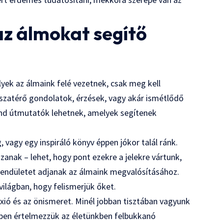
az álmokat segítő
lyek az álmaink felé vezetnek, csak meg kell
isszatérő gondolatok, érzések, vagy akár ismétlődő
nd útmutatók lehetnek, amelyek segítenek
 vagy egy inspiráló könyv éppen jókor talál ránk.
anak – lehet, hogy pont ezekre a jelekre vártunk,
lendületet adjanak az álmaink megvalósításához.
világban, hogy felismerjük őket.
xió és az önismeret. Minél jobban tisztában vagyunk
bben értelmezzük az életünkben felbukkanó