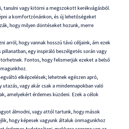
i, tanulni vagy kitörni a megszokott kerékvágásból.
lépni a komfortzónánkon, és új lehetőségeket
zzák, hogy milyen döntéseket hozunk, merre
 arról, hogy vannak hosszú távú céljaink, ám ezek
illanatban, egy inspiráló beszélgetés során vagy
 törhetnek. Fontos, hogy felismerjük ezeket a belső
 önmagunkhoz.
gváltó elképzelések; lehetnek egészen apró,
egy utazás, vagy akár csak a mindennapokban való
ak, amelyekért érdemes küzdeni. Ezek a célok
agyot álmodni, vagy attól tartunk, hogy mások
ejlik, hogy képesek vagyunk általuk önmagunkhoz
zért érdemes tudatosítani, mekkora szerepe van az